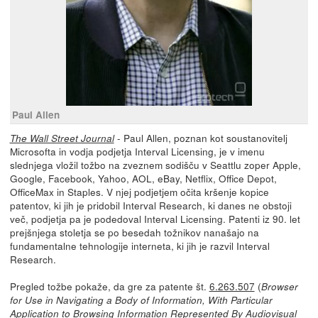
Paul Allen
- Paul Allen, poznan kot soustanovitelj
The Wall Street Journal
Microsofta in vodja podjetja Interval Licensing, je v imenu
slednjega vložil tožbo na zveznem sodišču v Seattlu zoper Apple,
Google, Facebook, Yahoo, AOL, eBay, Netflix, Office Depot,
OfficeMax in Staples. V njej podjetjem očita kršenje kopice
patentov, ki jih je pridobil Interval Research, ki danes ne obstoji
več, podjetja pa je podedoval Interval Licensing. Patenti iz 90. let
prejšnjega stoletja se po besedah tožnikov nanašajo na
fundamentalne tehnologije interneta, ki jih je razvil Interval
Research.
Pregled tožbe pokaže, da gre za patente št.
6.263.507
(
Browser
for Use in Navigating a Body of Information, With Particular
Application to Browsing Information Represented By Audiovisual