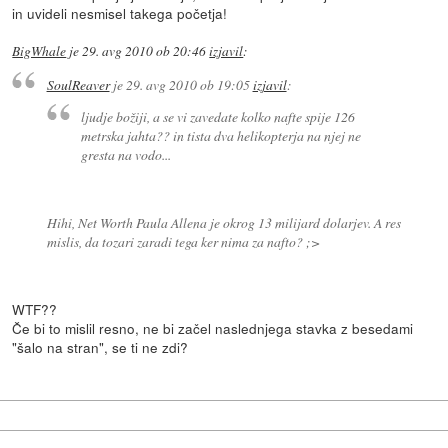
in uvideli nesmisel takega početja!
BigWhale
je
29. avg 2010 ob 20:46
izjavil
:
SoulReaver
je
29. avg 2010 ob 19:05
izjavil
:
ljudje božiji, a se vi zavedate kolko nafte spije 126
metrska jahta?? in tista dva helikopterja na njej ne
gresta na vodo...
Hihi, Net Worth Paula Allena je okrog 13 milijard dolarjev. A res
mislis, da tozari zaradi tega ker nima za nafto? ;>
WTF??
Če bi to mislil resno, ne bi začel naslednjega stavka z besedami
"šalo na stran", se ti ne zdi?