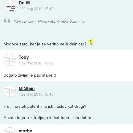
Dr_M
::
29. avg 2010, 17:42
Toži vse razen Microsofta skratka. Zanimivo.
Mogoce zato, ker je se vedno velik delnicar?
Tody
::
29. avg 2010, 18:29
Bogato življenje pač stane :)
MrStein
::
29. avg 2010, 18:46
Tretji našteti patent ima isti naslov kot drugi?
Razen tega link tretjega in četrtega nista dobra.
morbo