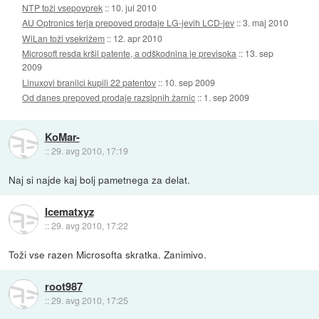
NTP toži vsepovprek
::
10. jul 2010
AU Optronics terja prepoved prodaje LG-jevih LCD-jev
::
3. maj 2010
WiLan toži vsekrižem
::
12. apr 2010
Microsoft resda kršil patente, a odškodnina je previsoka
::
13. sep
2009
Linuxovi branilci kupili 22 patentov
::
10. sep 2009
Od danes prepoved prodaje razsipnih žarnic
::
1. sep 2009
KoMar-
::
29. avg 2010, 17:19
Naj si najde kaj bolj pametnega za delat.
Icematxyz
::
29. avg 2010, 17:22
Toži vse razen Microsofta skratka. Zanimivo.
root987
::
29. avg 2010, 17:25