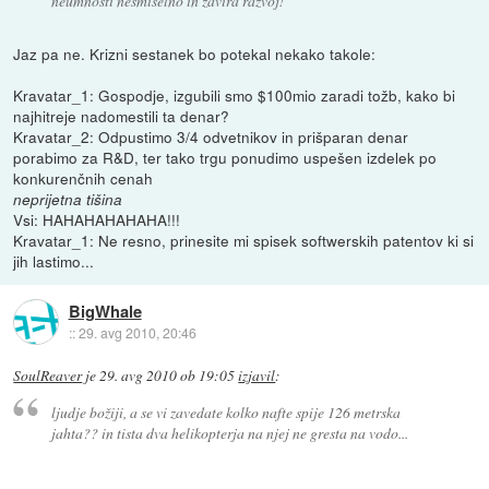
neumnosti nesmiselno in zavira razvoj!
Jaz pa ne. Krizni sestanek bo potekal nekako takole:
Kravatar_1: Gospodje, izgubili smo $100mio zaradi tožb, kako bi
najhitreje nadomestili ta denar?
Kravatar_2: Odpustimo 3/4 odvetnikov in prišparan denar
porabimo za R&D, ter tako trgu ponudimo uspešen izdelek po
konkurenčnih cenah
neprijetna tišina
Vsi: HAHAHAHAHAHA!!!
Kravatar_1: Ne resno, prinesite mi spisek softwerskih patentov ki si
jih lastimo...
BigWhale
::
29. avg 2010, 20:46
SoulReaver
je
29. avg 2010 ob 19:05
izjavil
:
ljudje božiji, a se vi zavedate kolko nafte spije 126 metrska
jahta?? in tista dva helikopterja na njej ne gresta na vodo...