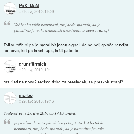
PaX_MaN
::
29. avg 2010, 19:09
Več kot bo takih neumnosti, prej bodo spoznali, da je
patentiranje vsake neumnosti nesmiselno in
zavira razvoj
!
Toliko tožb bi pa ja moral bit jasen signal, da se bolj splača razvijat
na novo, kot pa krast, ups, kršit patente.
gruntfürmich
::
29. avg 2010, 19:11
razvijati na novo? recimo tipko za presledek, za preskok strani?
morbo
::
29. avg 2010, 19:16
SoulReaver
je
29. avg 2010 ob 19:05
izjavil
:
jaz mislim, da je to zelo dobra poteza! Več kot bo takih
neumnosti, prej bodo spoznali, da je patentiranje vsake