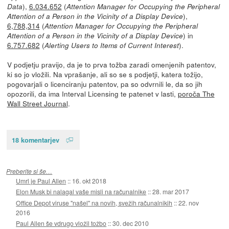
),
6.034.652
(
Data
Attention Manager for Occupying the Peripheral
),
Attention of a Person in the Vicinity of a Display Device
6,788,314
(
Attention Manager for Occupying the Peripheral
) in
Attention of a Person in the Vicinity of a Display Device
6.757.682
(
).
Alerting Users to Items of Current Interest
V podjetju pravijo, da je to prva tožba zaradi omenjenih patentov,
ki so jo vložili. Na vprašanje, ali so se s podjetji, katera tožijo,
pogovarjali o licenciranju patentov, pa so odvrnili le, da so jih
opozorili, da ima Interval Licensing te patenet v lasti,
poroča The
Wall Street Journal
.
18 komentarjev
Preberite si še…
Umrl je Paul Allen
::
16. okt 2018
Elon Musk bi nalagal vaše misli na računalnike
::
28. mar 2017
Office Depot viruse "našel" na novih, svežih računalnikih
::
22. nov
2016
Paul Allen še vdrugo vložil tožbo
::
30. dec 2010