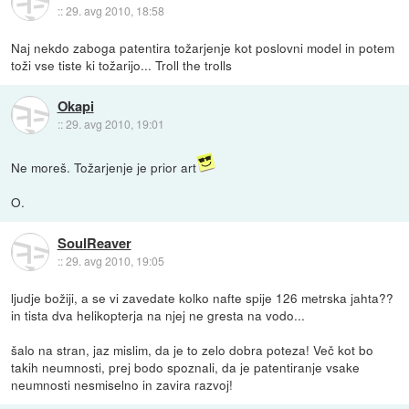
::
29. avg 2010, 18:58
Naj nekdo zaboga patentira tožarjenje kot poslovni model in potem
toži vse tiste ki tožarijo... Troll the trolls
Okapi
::
29. avg 2010, 19:01
Ne moreš. Tožarjenje je prior art
O.
SoulReaver
::
29. avg 2010, 19:05
ljudje božiji, a se vi zavedate kolko nafte spije 126 metrska jahta??
in tista dva helikopterja na njej ne gresta na vodo...
šalo na stran, jaz mislim, da je to zelo dobra poteza! Več kot bo
takih neumnosti, prej bodo spoznali, da je patentiranje vsake
neumnosti nesmiselno in zavira razvoj!