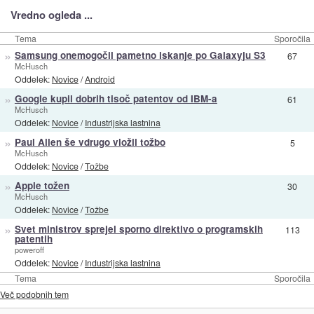
Vredno ogleda ...
Tema
Sporočila
»
Samsung onemogočil pametno iskanje po Galaxyju S3
67
McHusch
Oddelek:
Novice
/
Android
»
Google kupil dobrih tisoč patentov od IBM-a
61
McHusch
Oddelek:
Novice
/
Industrijska lastnina
»
Paul Allen še vdrugo vložil tožbo
5
McHusch
Oddelek:
Novice
/
Tožbe
»
Apple tožen
30
McHusch
Oddelek:
Novice
/
Tožbe
»
Svet ministrov sprejel sporno direktivo o programskih
113
patentih
poweroff
Oddelek:
Novice
/
Industrijska lastnina
Tema
Sporočila
Več podobnih tem