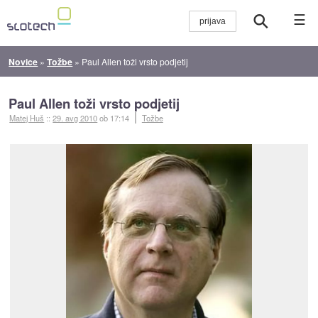
☰
Novice
»
Tožbe
»
Paul Allen toži vrsto podjetij
Paul Allen toži vrsto podjetij
Matej Huš
::
29. avg 2010
ob 17:14
Tožbe