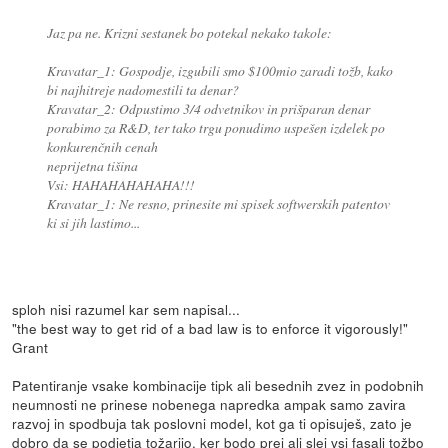
Jaz pa ne. Krizni sestanek bo potekal nekako takole:
Kravatar_1: Gospodje, izgubili smo $100mio zaradi tožb, kako
bi najhitreje nadomestili ta denar?
Kravatar_2: Odpustimo 3/4 odvetnikov in prišparan denar
porabimo za R&D, ter tako trgu ponudimo uspešen izdelek po
konkurenčnih cenah
neprijetna tišina
Vsi: HAHAHAHAHAHA!!!
Kravatar_1: Ne resno, prinesite mi spisek softwerskih patentov
ki si jih lastimo...
sploh nisi razumel kar sem napisal...
"the best way to get rid of a bad law is to enforce it vigorously!"
Grant
Patentiranje vsake kombinacije tipk ali besednih zvez in podobnih
neumnosti ne prinese nobenega napredka ampak samo zavira
razvoj in spodbuja tak poslovni model, kot ga ti opisuješ, zato je
dobro da se podjetja tožarijo, ker bodo prej ali slej vsi fasali tožbo