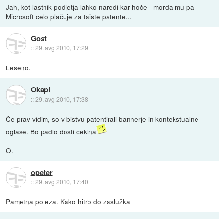
Jah, kot lastnik podjetja lahko naredi kar hoče - morda mu pa
Microsoft celo plačuje za taiste patente...
Gost
::
29. avg 2010, 17:29
Leseno.
Okapi
::
29. avg 2010, 17:38
Če prav vidim, so v bistvu patentirali bannerje in kontekstualne
oglase. Bo padlo dosti cekina
O.
opeter
::
29. avg 2010, 17:40
Pametna poteza. Kako hitro do zaslužka.