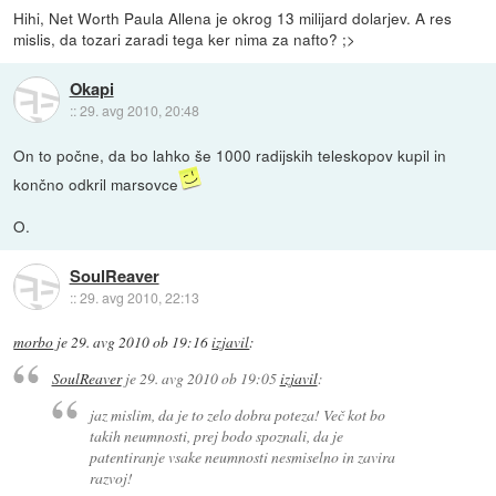
Hihi, Net Worth Paula Allena je okrog 13 milijard dolarjev. A res
mislis, da tozari zaradi tega ker nima za nafto? ;>
Okapi
::
29. avg 2010, 20:48
On to počne, da bo lahko še 1000 radijskih teleskopov kupil in
končno odkril marsovce
O.
SoulReaver
::
29. avg 2010, 22:13
morbo
je
29. avg 2010 ob 19:16
izjavil
:
SoulReaver
je
29. avg 2010 ob 19:05
izjavil
:
jaz mislim, da je to zelo dobra poteza! Več kot bo
takih neumnosti, prej bodo spoznali, da je
patentiranje vsake neumnosti nesmiselno in zavira
razvoj!