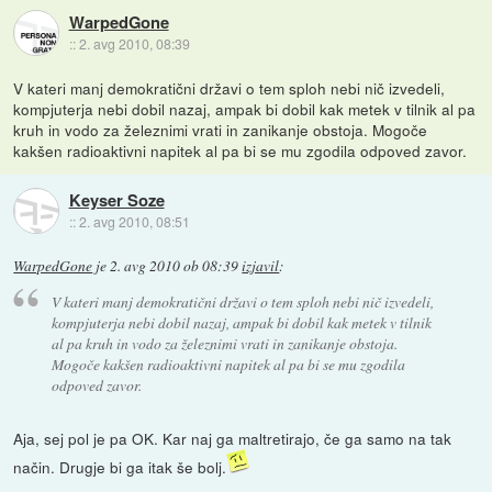
WarpedGone
::
2. avg 2010, 08:39
V kateri manj demokratični državi o tem sploh nebi nič izvedeli,
kompjuterja nebi dobil nazaj, ampak bi dobil kak metek v tilnik al pa
kruh in vodo za železnimi vrati in zanikanje obstoja. Mogoče
kakšen radioaktivni napitek al pa bi se mu zgodila odpoved zavor.
Keyser Soze
::
2. avg 2010, 08:51
WarpedGone
je
2. avg 2010 ob 08:39
izjavil
:
V kateri manj demokratični državi o tem sploh nebi nič izvedeli,
kompjuterja nebi dobil nazaj, ampak bi dobil kak metek v tilnik
al pa kruh in vodo za železnimi vrati in zanikanje obstoja.
Mogoče kakšen radioaktivni napitek al pa bi se mu zgodila
odpoved zavor.
Aja, sej pol je pa OK. Kar naj ga maltretirajo, če ga samo na tak
način. Drugje bi ga itak še bolj.