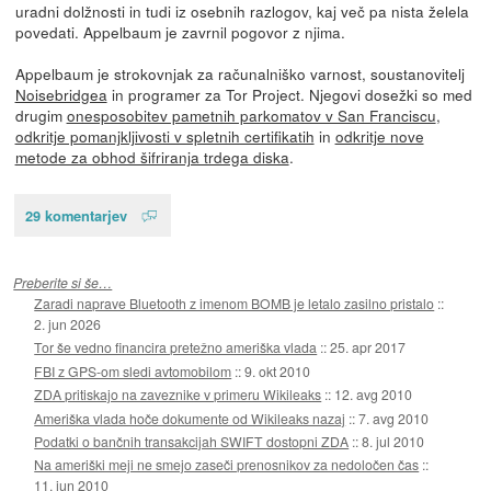
uradni dolžnosti in tudi iz osebnih razlogov, kaj več pa nista želela
povedati. Appelbaum je zavrnil pogovor z njima.
Appelbaum je strokovnjak za računalniško varnost, soustanovitelj
Noisebridgea
in programer za Tor Project. Njegovi dosežki so med
drugim
onesposobitev pametnih parkomatov v San Franciscu
,
odkritje pomanjkljivosti v spletnih certifikatih
in
odkritje nove
metode za obhod šifriranja trdega diska
.
29 komentarjev
Preberite si še…
Zaradi naprave Bluetooth z imenom BOMB je letalo zasilno pristalo
::
2. jun 2026
Tor še vedno financira pretežno ameriška vlada
::
25. apr 2017
FBI z GPS-om sledi avtomobilom
::
9. okt 2010
ZDA pritiskajo na zaveznike v primeru Wikileaks
::
12. avg 2010
Ameriška vlada hoče dokumente od Wikileaks nazaj
::
7. avg 2010
Podatki o bančnih transakcijah SWIFT dostopni ZDA
::
8. jul 2010
Na ameriški meji ne smejo zaseči prenosnikov za nedoločen čas
::
11. jun 2010