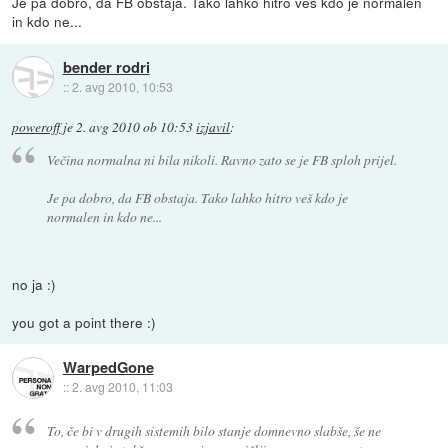
Je pa dobro, da FB obstaja. Tako lahko hitro veš kdo je normalen
in kdo ne...
bender rodri
::
2. avg 2010, 10:53
poweroff
je
2. avg 2010 ob 10:53
izjavil
:
Večina normalna ni bila nikoli. Ravno zato se je FB sploh prijel.
Je pa dobro, da FB obstaja. Tako lahko hitro veš kdo je
normalen in kdo ne...
no ja :)
you got a point there :)
WarpedGone
::
2. avg 2010, 11:03
To, če bi v drugih sistemih bilo stanje domnevno slabše, še ne