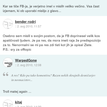
Kar se tiče FB-ja, je verjetno imel v mislih veliko večino. Vsa čast
izjemam, ki ob uporabi mislijo z glavo...
bender rodri
::
2. avg 2010, 11:57
Osebno sem mislil s svojim postom, da je FB doprinesel velik kos
apatičnosti ljudem. Je pa res, da mora imeti raja že predispozicijo
za to. Nenormalni se mi pa res zdi tisti kot jih je opisal Zlate.
P.S.: sry za offtopic
WarpedGone
::
2. avg 2010, 12:08
A res? Kdo pa tako komentira? Razen nekih skrajnih desničarjev
in neonacistov...
Troll matej again ...
kitaj
::
2. avg 2010, 14:39