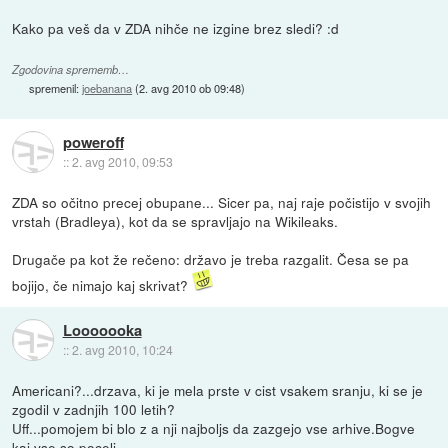
Kako pa veš da v ZDA nihče ne izgine brez sledi? :d
Zgodovina sprememb…
spremenil:
joebanana
(
2. avg 2010 ob 09:48
)
poweroff
::
2. avg 2010, 09:53
ZDA so očitno precej obupane... Sicer pa, naj raje počistijo v svojih
vrstah (Bradleya), kot da se spravljajo na Wikileaks.
Drugače pa kot že rečeno: državo je treba razgalit. Česa se pa
bojijo, če nimajo kaj skrivat?
Looooooka
::
2. avg 2010, 10:24
Americani?...drzava, ki je mela prste v cist vsakem sranju, ki se je
zgodil v zadnjih 100 letih?
Uff...pomojem bi blo z a nji najboljs da zazgejo vse arhive.Bogve
kaj vse so poceli.