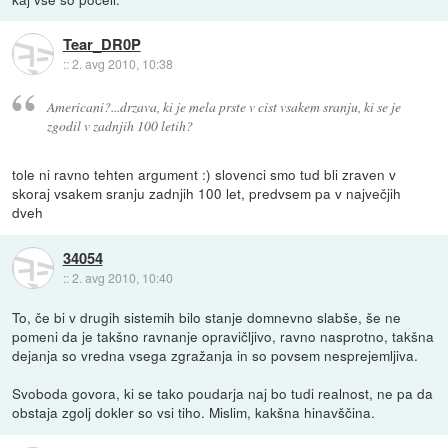
Tear_DR0P
::
2. avg 2010, 10:38
Americani?...drzava, ki je mela prste v cist vsakem sranju, ki se je
zgodil v zadnjih 100 letih?
tole ni ravno tehten argument :) slovenci smo tud bli zraven v
skoraj vsakem sranju zadnjih 100 let, predvsem pa v največjih
dveh
34054
::
2. avg 2010, 10:40
To, če bi v drugih sistemih bilo stanje domnevno slabše, še ne
pomeni da je takšno ravnanje opravičljivo, ravno nasprotno, takšna
dejanja so vredna vsega zgražanja in so povsem nesprejemljiva.
Svoboda govora, ki se tako poudarja naj bo tudi realnost, ne pa da
obstaja zgolj dokler so vsi tiho. Mislim, kakšna hinavščina.