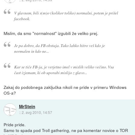
V glavnem, bili s(m)o (kolikor toliko) normalni, potem je prišel
facebook.
Mislim, da smo "normalnost" izgubili že veliko prej.
Je pa dobro, da FB obstaja. Tako lahko hitro veš kdo je
normalen in kdo ne...
Kar se tiče FB-ja, je verjetno imel v mislih veliko večino. Vsa
čast izjemam, ki ob uporabi mislijo z glavo...
Zakaj do podobnega zaključka nikoli ne pride v primeru Windows
OS-a?
MrStein
::
2. avg 2010, 14:57
Pride pride.
Samo to spada pod Troll gathering, ne pa komentar novice o TOR