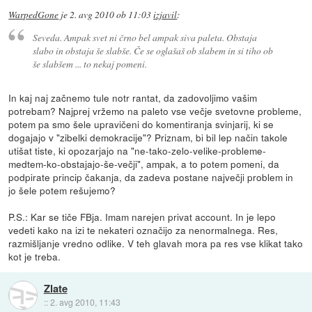
WarpedGone
je
2. avg 2010 ob 11:03
izjavil
:
Seveda. Ampak svet ni črno bel ampak siva paleta. Obstaja
slabo in obstaja še slabše. Če se oglašaš ob slabem in si tiho ob
še slabšem ... to nekaj pomeni.
In kaj naj začnemo tule notr rantat, da zadovoljimo vašim
potrebam? Najprej vržemo na paleto vse večje svetovne probleme,
potem pa smo šele upravičeni do komentiranja svinjarij, ki se
dogajajo v "zibelki demokracije"? Priznam, bi bil lep način takole
utišat tiste, ki opozarjajo na "ne-tako-zelo-velike-probleme-
medtem-ko-obstajajo-še-večji", ampak, a to potem pomeni, da
podpirate princip čakanja, da zadeva postane največji problem in
jo šele potem rešujemo?
P.S.: Kar se tiče FBja. Imam narejen privat account. In je lepo
vedeti kako na izi te nekateri označijo za nenormalnega. Res,
razmišljanje vredno odlike. V teh glavah mora pa res vse klikat tako
kot je treba.
Zlate
::
2. avg 2010, 11:43