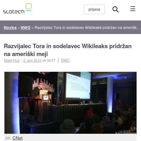
☰
Novice
»
NWO
»
Razvijalec Tora in sodelavec Wikileaks pridržan na ameriški meji
Razvijalec Tora in sodelavec Wikileaks pridržan
na ameriški meji
Matej Huš
::
2. avg 2010
ob 06:57
NWO
vir:
CNet