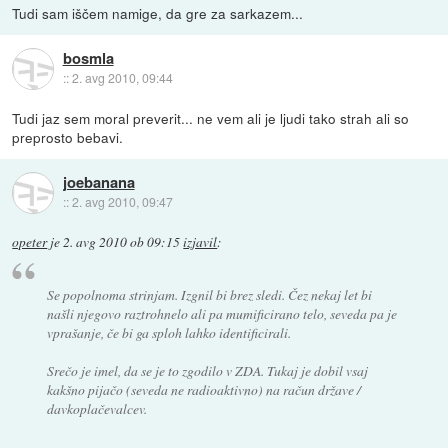
Tudi sam iščem namige, da gre za sarkazem...
bosmla
::
2. avg 2010, 09:44
Tudi jaz sem moral preverit... ne vem ali je ljudi tako strah ali so
preprosto bebavi.
joebanana
::
2. avg 2010, 09:47
opeter
je
2. avg 2010 ob 09:15
izjavil
:
Se popolnoma strinjam. Izgnil bi brez sledi. Čez nekaj let bi
našli njegovo raztrohnelo ali pa mumificirano telo, seveda pa je
vprašanje, če bi ga sploh lahko identificirali.
Srečo je imel, da se je to zgodilo v ZDA. Tukaj je dobil vsaj
kakšno pijačo (seveda ne radioaktivno) na račun države /
davkoplačevalcev.