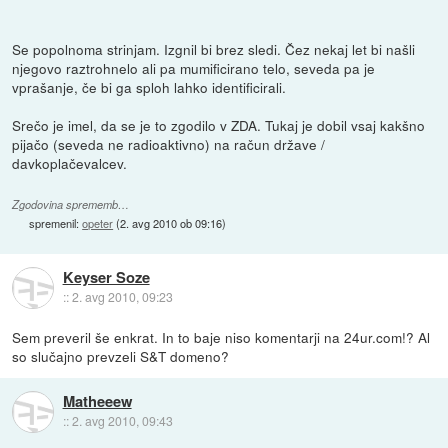
Se popolnoma strinjam. Izgnil bi brez sledi. Čez nekaj let bi našli
njegovo raztrohnelo ali pa mumificirano telo, seveda pa je
vprašanje, če bi ga sploh lahko identificirali.
Srečo je imel, da se je to zgodilo v ZDA. Tukaj je dobil vsaj kakšno
pijačo (seveda ne radioaktivno) na račun države /
davkoplačevalcev.
Zgodovina sprememb…
spremenil:
opeter
(
2. avg 2010 ob 09:16
)
Keyser Soze
::
2. avg 2010, 09:23
Sem preveril še enkrat. In to baje niso komentarji na 24ur.com!? Al
so slučajno prevzeli S&T domeno?
Matheeew
::
2. avg 2010, 09:43