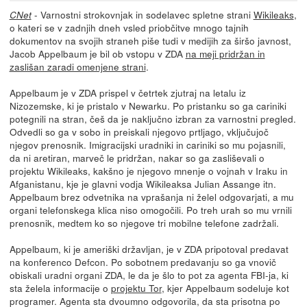
- Varnostni strokovnjak in sodelavec spletne strani
Wikileaks
,
CNet
o kateri se v zadnjih dneh vsled priobčitve mnogo tajnih
dokumentov na svojih straneh piše tudi v medijih za širšo javnost,
Jacob Appelbaum je bil ob vstopu v ZDA
na meji pridržan in
zaslišan zaradi omenjene strani
.
Appelbaum je v ZDA prispel v četrtek zjutraj na letalu iz
Nizozemske, ki je pristalo v Newarku. Po pristanku so ga cariniki
potegnili na stran, češ da je naključno izbran za varnostni pregled.
Odvedli so ga v sobo in preiskali njegovo prtljago, vključujoč
njegov prenosnik. Imigracijski uradniki in cariniki so mu pojasnili,
da ni aretiran, marveč le pridržan, nakar so ga zasliševali o
projektu Wikileaks, kakšno je njegovo mnenje o vojnah v Iraku in
Afganistanu, kje je glavni vodja Wikileaksa Julian Assange itn.
Appelbaum brez odvetnika na vprašanja ni želel odgovarjati, a mu
organi telefonskega klica niso omogočili. Po treh urah so mu vrnili
prenosnik, medtem ko so njegove tri mobilne telefone zadržali.
Appelbaum, ki je ameriški državljan, je v ZDA pripotoval predavat
na konferenco Defcon. Po sobotnem predavanju so ga vnovič
obiskali uradni organi ZDA, le da je šlo to pot za agenta FBI-ja, ki
sta želela informacije o
projektu Tor
, kjer Appelbaum sodeluje kot
programer. Agenta sta dvoumno odgovorila, da sta prisotna po