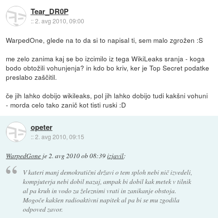
Tear_DR0P
::
2. avg 2010, 09:00
WarpedOne, glede na to da si to napisal ti, sem malo zgrožen :S
me zelo zanima kaj se bo izcimilo iz tega WikiLeaks sranja - koga
bodo obtožili vohunjenja? in kdo bo kriv, ker je Top Secret podatke
preslabo zaščitil.
če jih lahko dobijo wikileaks, pol jih lahko dobijo tudi kakšni vohuni
- morda celo tako zanič kot tisti ruski :D
opeter
::
2. avg 2010, 09:15
WarpedGone
je
2. avg 2010 ob 08:39
izjavil
:
V kateri manj demokratični državi o tem sploh nebi nič izvedeli,
kompjuterja nebi dobil nazaj, ampak bi dobil kak metek v tilnik
al pa kruh in vodo za železnimi vrati in zanikanje obstoja.
Mogoče kakšen radioaktivni napitek al pa bi se mu zgodila
odpoved zavor.