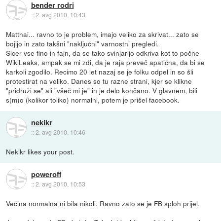
bender rodri
::
2. avg 2010, 10:43
Matthai... ravno to je problem, imajo veliko za skrivat... zato se
bojijo in zato takšni "naključni" varnostni pregledi.
Sicer vse fino in fajn, da se tako svinjarijo odkriva kot to počne
WikiLeaks, ampak se mi zdi, da je raja preveč apatična, da bi se
karkoli zgodilo. Recimo 20 let nazaj se je folku odpel in so šli
protestirat na veliko. Danes so tu razne strani, kjer se klikne
"pridruži se" ali "všeč mi je" in je delo končano. V glavnem, bili
s(m)o (kolikor toliko) normalni, potem je prišel facebook.
nekikr
::
2. avg 2010, 10:46
Nekikr likes your post.
poweroff
::
2. avg 2010, 10:53
Večina normalna ni bila nikoli. Ravno zato se je FB sploh prijel.