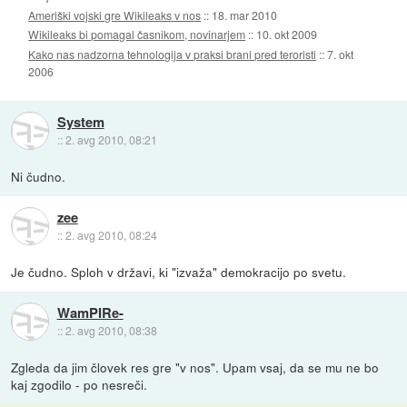
Ameriški vojski gre Wikileaks v nos
::
18. mar 2010
Wikileaks bi pomagal časnikom, novinarjem
::
10. okt 2009
Kako nas nadzorna tehnologija v praksi brani pred teroristi
::
7. okt
2006
System
::
2. avg 2010, 08:21
Ni čudno.
zee
::
2. avg 2010, 08:24
Je čudno. Sploh v državi, ki "izvaža" demokracijo po svetu.
WamPIRe-
::
2. avg 2010, 08:38
Zgleda da jim človek res gre "v nos". Upam vsaj, da se mu ne bo
kaj zgodilo - po nesreči.