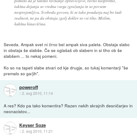
pomeni da je takšno ravnanje opravičljivo, ravno nasprotno,
takšna dejanja so vredna vsega zgražanja in so povsem
nesprejemljiva. Svoboda govora, ki se tako poudarja naj bo tudi
realnost, ne pa da obstaja zgolj dokler so vsi tiho. Mislim,
kakšna hinavščina.
Seveda. Ampak svet ni črno bel ampak siva paleta. Obstaja slabo
in obstaja še slabše. Če se oglašaš ob slabem in si tiho ob še
slabšem ... to nekaj pomeni.
Ko so na tapeti slabe stvari od kje drugje, so tukaj komentarji "še
premalo so ga/jih".
poweroff
::
2. avg 2010, 11:14
A res? Kdo pa tako komentira? Razen nekih skrajnih desničarjev in
neonacistov...
Keyser Soze
::
2. avg 2010, 11:21