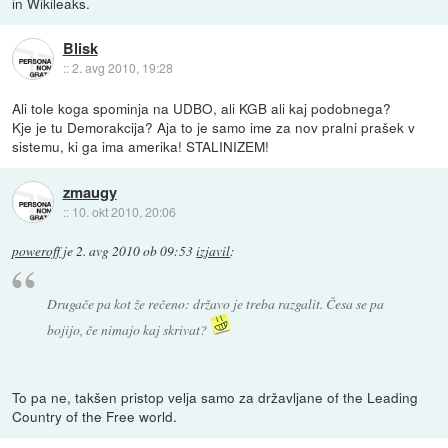
in Wikileaks.
Blisk
::
2. avg 2010, 19:28
Ali tole koga spominja na UDBO, ali KGB ali kaj podobnega?
Kje je tu Demorakcija? Aja to je samo ime za nov pralni prašek v
sistemu, ki ga ima amerika! STALINIZEM!
zmaugy
::
10. okt 2010, 20:06
poweroff
je
2. avg 2010 ob 09:53
izjavil
:
Drugače pa kot že rečeno: državo je treba razgalit. Česa se pa
bojijo, če nimajo kaj skrivat?
To pa ne, takšen pristop velja samo za državljane of the Leading
Country of the Free world.