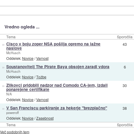
Vredno ogleda ...
Tema
Sporočila
»
Cisco v boju zoper NSA pošilja opremo na lažne
43
naslove
McHusch
Oddelek:
Novice
/
Varnost
»
Soustanovitelj The Pirate Baya obsojen zaradi vdora
6
McHusch
Oddelek:
Novice
/
Tožbe
»
Zlikovci pridobili nadzor nad Comodo CA-jem, izdali
30
ponarejene certifikate
N/A
Oddelek:
Novice
/
Varnost
»
V San Franciscu parkiranje za hekerje "brezplačno"
38
poweroff
Oddelek:
Novice
/
Zasebnost
Tema
Sporočila
Več podobnih tem