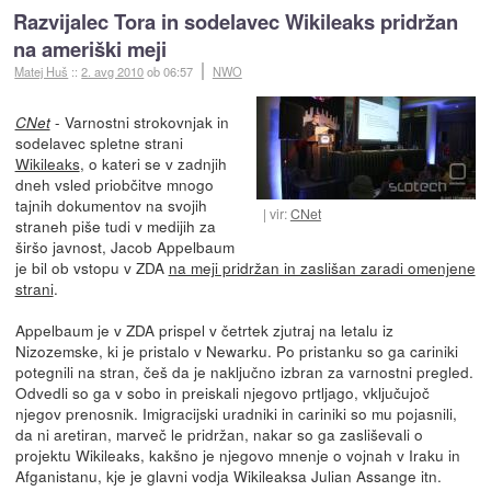
Razvijalec Tora in sodelavec Wikileaks pridržan
na ameriški meji
Matej Huš
::
2. avg 2010
ob 06:57
NWO
- Varnostni strokovnjak in
CNet
sodelavec spletne strani
Wikileaks
, o kateri se v zadnjih
dneh vsled priobčitve mnogo
tajnih dokumentov na svojih
vir:
CNet
straneh piše tudi v medijih za
širšo javnost, Jacob Appelbaum
je bil ob vstopu v ZDA
na meji pridržan in zaslišan zaradi omenjene
strani
.
Appelbaum je v ZDA prispel v četrtek zjutraj na letalu iz
Nizozemske, ki je pristalo v Newarku. Po pristanku so ga cariniki
potegnili na stran, češ da je naključno izbran za varnostni pregled.
Odvedli so ga v sobo in preiskali njegovo prtljago, vključujoč
njegov prenosnik. Imigracijski uradniki in cariniki so mu pojasnili,
da ni aretiran, marveč le pridržan, nakar so ga zasliševali o
projektu Wikileaks, kakšno je njegovo mnenje o vojnah v Iraku in
Afganistanu, kje je glavni vodja Wikileaksa Julian Assange itn.