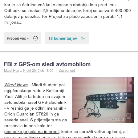
kar je za četrtino več kot v enakem obdobju leto pred tem.
Odhodki so znašali 2,9 milijona dolarjev, torej so ustvarili 400.000
dolarjev presežka. Tor Project za plače zaposlenih porabi 1,1
milijona...
18 komentarjev
Preberi več »
FBI z GPS-om sledi avtomobilom
Matej Huš
::
9. okt 2010
ob 18:00
Zasebnost
- Mladi študent pol
Wired News
egipčanskega rodu v Kaliforniji
Yasir Afifi je ta teden na svojem
avtomobilu našel GPS-slednilnik
- v resnici ga je odkril mehanik -
Orion Guardian ST820 in ga
seveda snel. S prijateljem sta ga
razstavila in poslikala ter
posnetke pripela na internet
, koder so sprožili veliko ugibanj, ali
gre za avtentično napravo. Hitro so ugotovili, da gre za pravcati