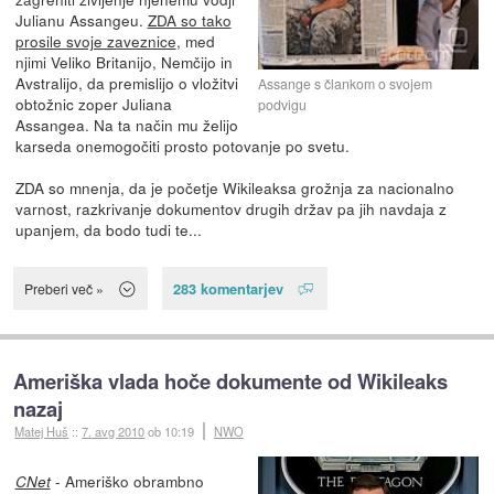
Julianu Assangeu.
ZDA so tako
prosile svoje zaveznice
, med
njimi Veliko Britanijo, Nemčijo in
Avstralijo, da premislijo o vložitvi
Assange s člankom o svojem
obtožnic zoper Juliana
podvigu
Assangea. Na ta način mu želijo
karseda onemogočiti prosto potovanje po svetu.
ZDA so mnenja, da je početje Wikileaksa grožnja za nacionalno
varnost, razkrivanje dokumentov drugih držav pa jih navdaja z
upanjem, da bodo tudi te...
283 komentarjev
Preberi več »
Ameriška vlada hoče dokumente od Wikileaks
nazaj
Matej Huš
::
7. avg 2010
ob 10:19
NWO
- Ameriško obrambno
CNet