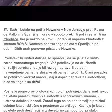
- Letalo na poti iz Newarka v New Jerseyju proti Palma
Slo-Tech
de Mallorci v Španiji je
moralo v soboto prekiniti pot in se vrniti na
izhodišče
, ker je nekdo na krovu uporabljal napravo Bluetooth z
imenom BOMB. Namesto osemurnega poleta v Španijo je po
dobrih štirih urah ponovno pristalo v Newarku.
Predstavniki United Airlines so sporočili, da se je letalo vrnilo
zaradi varnostnega tveganja. Več potnikov je na družbenih
omrežjih poročalo, da je bil razlog naprava Bluetooth,
najverjetneje pametne slušalke ali pametni zvočnik. Člani posadke
so potnikom večkrat naročili, naj izklopijo naprave z Bluetoothom,
a se vsi tega niso držali.
Posnetki pogovorov pilotov s kontrolorji potrjujejo, da je imel nekdo
na letalu pametni zvočnik Bluetooth s štiričrkovnim imenom, ki
ustreza določeni besedi. Zaradi tega so na tleh temeljito preiskali
celotno letalo, vključno s prostorom za prtljago. Kasneje je letalo
poletelo proti destinaciji in z deveturno zamudo tudi pristalo.