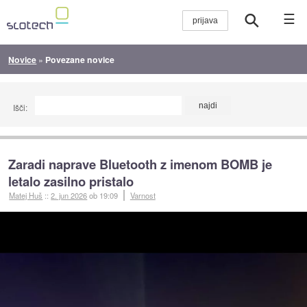
☰
Novice
»
Povezane novice
Išči:
Zaradi naprave Bluetooth z imenom BOMB je
letalo zasilno pristalo
Matej Huš
::
2. jun 2026
ob 19:09
Varnost