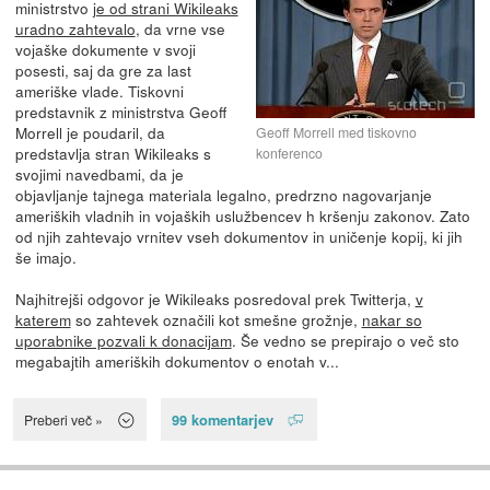
ministrstvo
je od strani Wikileaks
uradno zahtevalo
, da vrne vse
vojaške dokumente v svoji
posesti, saj da gre za last
ameriške vlade. Tiskovni
predstavnik z ministrstva Geoff
Morrell je poudaril, da
Geoff Morrell med tiskovno
predstavlja stran Wikileaks s
konferenco
svojimi navedbami, da je
objavljanje tajnega materiala legalno, predrzno nagovarjanje
ameriških vladnih in vojaških uslužbencev h kršenju zakonov. Zato
od njih zahtevajo vrnitev vseh dokumentov in uničenje kopij, ki jih
še imajo.
Najhitrejši odgovor je Wikileaks posredoval prek Twitterja,
v
katerem
so zahtevek označili kot smešne grožnje,
nakar so
uporabnike pozvali k donacijam
. Še vedno se prepirajo o več sto
megabajtih ameriških dokumentov o enotah v...
99 komentarjev
Preberi več »