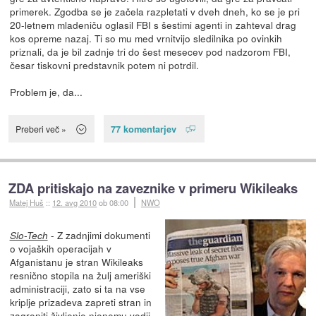
primerek. Zgodba se je začela razpletati v dveh dneh, ko se je pri
20-letnem mladeniču oglasil FBI s šestimi agenti in zahteval drag
kos opreme nazaj. Ti so mu med vrnitvijo sledilnika po ovinkih
priznali, da je bil zadnje tri do šest mesecev pod nadzorom FBI,
česar tiskovni predstavnik potem ni potrdil.
Problem je, da...
77 komentarjev
Preberi več »
ZDA pritiskajo na zaveznike v primeru Wikileaks
Matej Huš
::
12. avg 2010
ob 08:00
NWO
- Z zadnjimi dokumenti
Slo-Tech
o vojaških operacijah v
Afganistanu je stran Wikileaks
resnično stopila na žulj ameriški
administraciji, zato si ta na vse
kriplje prizadeva zapreti stran in
zagreniti življenje njenemu vodji