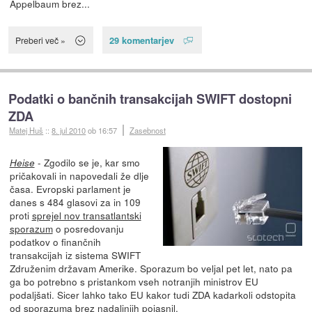
Appelbaum brez...
29 komentarjev
Preberi več »
Podatki o bančnih transakcijah SWIFT dostopni
ZDA
Matej Huš
::
8. jul 2010
ob 16:57
Zasebnost
- Zgodilo se je, kar smo
Heise
pričakovali in napovedali že dlje
časa. Evropski parlament je
danes s 484 glasovi za in 109
proti
sprejel nov transatlantski
sporazum
o posredovanju
podatkov o finančnih
transakcijah iz sistema SWIFT
Združenim državam Amerike. Sporazum bo veljal pet let, nato pa
ga bo potrebno s pristankom vseh notranjih ministrov EU
podaljšati. Sicer lahko tako EU kakor tudi ZDA kadarkoli odstopita
od sporazuma brez nadaljnjih pojasnil.