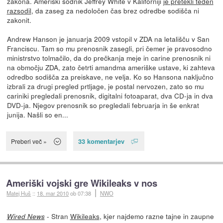
zakona. Ameriški sodnik Jeffrey White v Kaliforniji
je pretekli teden
razsodil
, da zaseg za nedoločen čas brez odredbe sodišča ni
zakonit.
Andrew Hanson je januarja 2009 vstopil v ZDA na letališču v San
Franciscu. Tam so mu prenosnik zasegli, pri čemer je pravosodno
ministrstvo tolmačilo, da do prečkanja meje in carine prenosnik ni
na območju ZDA, zato četrti amandma ameriške ustave, ki zahteva
odredbo sodišča za preiskave, ne velja. Ko so Hansona naključno
izbrali za drugi pregled prtljage, je postal nervozen, zato so mu
cariniki pregledali prenosnik, digitalni fotoaparat, dva CD-ja in dva
DVD-ja. Njegov prenosnik so pregledali februarja in še enkrat
junija. Našli so en...
33 komentarjev
Preberi več »
Ameriški vojski gre Wikileaks v nos
Matej Huš
::
18. mar 2010
ob 07:38
NWO
- Stran
Wikileaks
, kjer najdemo razne tajne in zaupne
Wired News