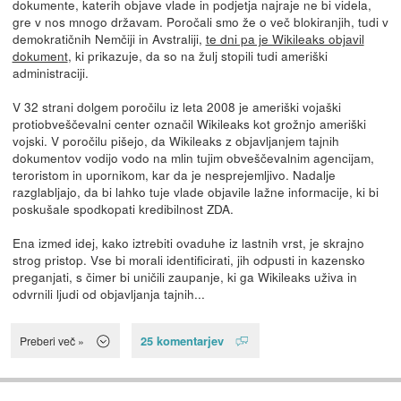
dokumente, katerih objave vlade in podjetja najraje ne bi videla,
gre v nos mnogo državam. Poročali smo že o več blokiranjih, tudi v
demokratičnih Nemčiji in Avstraliji,
te dni pa je Wikileaks objavil
dokument
, ki prikazuje, da so na žulj stopili tudi ameriški
administraciji.
V 32 strani dolgem poročilu iz leta 2008 je ameriški vojaški
protiobveščevalni center označil Wikileaks kot grožnjo ameriški
vojski. V poročilu pišejo, da Wikileaks z objavljanjem tajnih
dokumentov vodijo vodo na mlin tujim obveščevalnim agencijam,
teroristom in upornikom, kar da je nesprejemljivo. Nadalje
razglabljajo, da bi lahko tuje vlade objavile lažne informacije, ki bi
poskušale spodkopati kredibilnost ZDA.
Ena izmed idej, kako iztrebiti ovaduhe iz lastnih vrst, je skrajno
strog pristop. Vse bi morali identificirati, jih odpusti in kazensko
preganjati, s čimer bi uničili zaupanje, ki ga Wikileaks uživa in
odvrnili ljudi od objavljanja tajnih...
25 komentarjev
Preberi več »