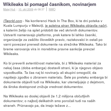
Wikileaks bi pomagal časnikom, novinarjem
Matej Huš
::
10. okt 2009
ob 08:37
NWO
- Na konferenci Hack In The Box, ki te dni poteka v
ITworld.com
Kuala Lumpurju v Maleziji,
je spletna stran Wikileaks objavila načrt
,
s katerim želijo na splet pridobiti še več skrivnih dokumentov.
Ustvariti nameravajo platformo, prek katere bi lahko časniki,
organizacije za zaščito človeških pravic, raziskovalci in ostali po
varni povezavi prenesli dokumente na strežnike Wikileaks. Tako bi
breme varovanja vira in morebitne pravne sankcije prevzel
Wikileaks.
Ko bi preverili avtentičnost materiala, bi z Wikileaks material za
nekaj časa (doba embarga) dostavili strani, ki je njegovo objavo
vzpodbudila. Ta čas naj bi novinarju ali skupini omogočil, da
napišejo zgodbo o zbranem materialu. Šele po preteku embarga bi
dokumente objavili tudi na Wikileaks, kar utemeljujejo z dejstvom,
da široka dostopnost znižuje vrednost dokumentov.
Na Wikileaks so doslej objavili že 1,2 milijona občutljivih
dokumentov; o najbolj delikatnih smo poročali tudi na naših
straneh. Priznavajo pa, da imajo težave z...