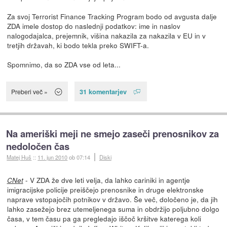
Za svoj Terrorist Finance Tracking Program bodo od avgusta dalje
ZDA imele dostop do naslednji podatkov: ime in naslov
nalogodajalca, prejemnik, višina nakazila za nakazila v EU in v
tretjih državah, ki bodo tekla preko SWIFT-a.
Spomnimo, da so ZDA vse od leta...
31 komentarjev
Preberi več »
Na ameriški meji ne smejo zaseči prenosnikov za
nedoločen čas
Matej Huš
::
11. jun 2010
ob 07:14
Diski
- V ZDA že dve leti velja, da lahko cariniki in agentje
CNet
imigracijske policije preiščejo prenosnike in druge elektronske
naprave vstopajočih potnikov v državo. Še več, določeno je, da jih
lahko zasežejo brez utemeljenega suma in obdržijo poljubno dolgo
časa, v tem času pa ga pregledajo iščoč kršitve katerega koli