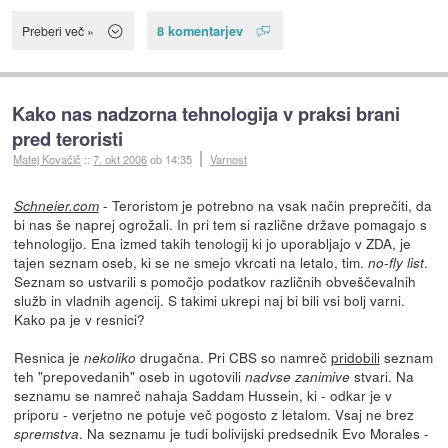
8 komentarjev
Preberi več »
Kako nas nadzorna tehnologija v praksi brani
pred teroristi
Matej Kovačič
::
7. okt 2006
ob 14:35
Varnost
- Teroristom je potrebno na vsak način preprečiti, da
Schneier.com
bi nas še naprej ogrožali. In pri tem si različne države pomagajo s
tehnologijo. Ena izmed takih tenologij ki jo uporabljajo v ZDA, je
tajen seznam oseb, ki se ne smejo vkrcati na letalo, tim.
.
no-fly list
Seznam so ustvarili s pomočjo podatkov različnih obveščevalnih
služb in vladnih agencij. S takimi ukrepi naj bi bili vsi bolj varni.
Kako pa je v resnici?
Resnica je
drugačna. Pri CBS so namreč
pridobili
seznam
nekoliko
teh "prepovedanih" oseb in ugotovili
stvari. Na
nadvse zanimive
seznamu se namreč nahaja Saddam Hussein, ki - odkar je v
priporu - verjetno ne potuje več pogosto z letalom. Vsaj ne brez
. Na seznamu je tudi bolivijski predsednik Evo Morales -
spremstva