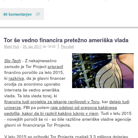
40 komentarjev
Tor še vedno financira pretežno ameriška vlada
Matej Huš
::
25. apr 2017
ob 19:05
Rezultati
- Z nekajmesečno
Slo-Tech
zamudo je Tor Project
pripravil
finančno poročilo za leto 2015,
ki
razkriva
, da je glavni financer
orodja za anonimno uporabo
interneta še vedno ameriška
vlada. Ta ista vlada torej, ki
financira tudi projekta za iskanje ranljivosti v Toru
, kar
delajo tudi
univerze
, FBI pa potem
raje odstopi od pregona kakšnega
pedofila, kakor da bi razkril kakšno luknjo v njem
. Tudi v letu 2015
- novejših poročil še ni - so bile različne ameriške vladne agencije
glavni vir financiranja Tor Projecta.
V letu 2015 so prihodki Tor Projecta znašali 3,3 milijona dolarjev,