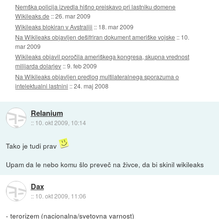
Nemška policija izvedla hišno preiskavo pri lastniku domene
Wikileaks.de
::
26. mar 2009
Wikileaks blokiran v Avstraliji
::
18. mar 2009
Na Wikileaks objavljen dešifriran dokument ameriške vojske
::
10.
mar 2009
Wikileaks objavil poročila ameriškega kongresa, skupna vrednost
milijarda dolarjev
::
9. feb 2009
Na Wikileaks objavljen predlog multilateralnega sporazuma o
intelektualni lastnini
::
24. maj 2008
Relanium
::
10. okt 2009, 10:14
Tako je tudi prav
Upam da le nebo komu šlo preveč na živce, da bi skinil wikileaks
Dax
::
10. okt 2009, 11:06
- terorizem (nacionalna/svetovna varnost)