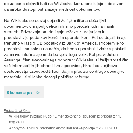
dokumente objavili tudi na Wikileaks, kar utemeljujejo z dejstvom,
da široka dostopnost znižuje vrednost dokumentov.
Na Wikileaks so doslej objavili že 1,2 milijona občutljivih
dokumentov; o najbolj delikatnih smo poročali tudi na naših
straneh. Priznavajo pa, da imajo težave z urejanjem in
predstavitvijo podatkov končnim uporabnikom. Kot so dejali, imajo
trenutno v lasti 5 GB podatkov iz Bank of America. Problem je to
predstaviti na spletu na način, da bodo uporabniki zlahka poiskali
zanimive informacije in da bo vpliv tega velik. Kot pravi Julien
Assange, član svetovalnega odbora v Wikileaks, si želijo zbrati čim
več informacij in jih ohraniti za zgodovino, hkrati pa z njihovo
dostopnostjo vzpodbuditi ljudi, da jim predajo še druge občutljive
materiale, ki bi lahko dosegli politične reforme.
8 komentarjev
Preberite si še…
Wikileaksov žvižgač Rudolf Elmer dokončno izpuščen iz pripora
::
14.
avg 2011
Anonymous vdrl v internetno enoto italijanske policije
::
26. jul 2011