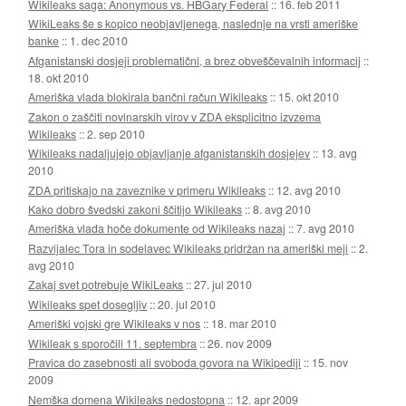
Wikileaks saga: Anonymous vs. HBGary Federal
::
16. feb 2011
WikiLeaks še s kopico neobjavljenega, naslednje na vrsti ameriške
banke
::
1. dec 2010
Afganistanski dosjeji problematični, a brez obveščevalnih informacij
::
18. okt 2010
Ameriška vlada blokirala bančni račun Wikileaks
::
15. okt 2010
Zakon o zaščiti novinarskih virov v ZDA eksplicitno izvzema
Wikileaks
::
2. sep 2010
Wikileaks nadaljujejo objavljanje afganistanskih dosjejev
::
13. avg
2010
ZDA pritiskajo na zaveznike v primeru Wikileaks
::
12. avg 2010
Kako dobro švedski zakoni ščitijo Wikileaks
::
8. avg 2010
Ameriška vlada hoče dokumente od Wikileaks nazaj
::
7. avg 2010
Razvijalec Tora in sodelavec Wikileaks pridržan na ameriški meji
::
2.
avg 2010
Zakaj svet potrebuje WikiLeaks
::
27. jul 2010
Wikileaks spet dosegljiv
::
20. jul 2010
Ameriški vojski gre Wikileaks v nos
::
18. mar 2010
Wikileak s sporočili 11. septembra
::
26. nov 2009
Pravica do zasebnosti ali svoboda govora na Wikipediji
::
15. nov
2009
Nemška domena Wikileaks nedostopna
::
12. apr 2009