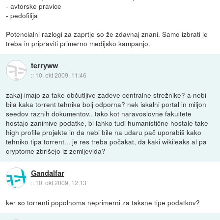
- avtorske pravice
- pedofilija
Potencialni razlogi za zaprtje so že zdavnaj znani. Samo izbrati je
treba in pripraviti primerno medijsko kampanjo.
terryww
::
10. okt 2009, 11:46
zakaj imajo za take občutljive zadeve centralne strežnike? a nebi
bila kaka torrent tehnika bolj odporna? nek iskalni portal in miljon
seedov raznih dokumentov.. tako kot naravoslovne fakultete
hostajo zanimive podatke, bi lahko tudi humanistične hostale take
high profile projekte in da nebi bile na udaru pač uporabiš kako
tehniko tipa torrent... je res treba počakat, da kaki wikileaks al pa
cryptome zbrišejo iz zemljevida?
Gandalfar
::
10. okt 2009, 12:13
ker so torrenti popolnoma neprimerni za taksne tipe podatkov?