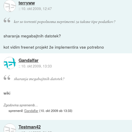
terryww
::
10. okt 2009, 12:47
ker so torrenti popolnoma neprimerni za taksne tipe podatkov?
sharanja megabajtnih datotek?
kot vidim freenet projekt že implementira vse potrebno
Gandalfar
::
10. okt 2009, 13:33
sharanja megabajtnih datotek?
wiki
Zgodovina sprememb…
spremenil:
Gandalfar
(
10. okt 2009 ob 13:33
)
Testman42