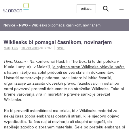
☰
Novice
»
NWO
»
Wikileaks bi pomagal časnikom, novinarjem
Wikileaks bi pomagal časnikom, novinarjem
Matej Huš
::
10. okt 2009
ob 08:37
NWO
- Na konferenci Hack In The Box, ki te dni poteka v
ITworld.com
Kuala Lumpurju v Maleziji,
je spletna stran Wikileaks objavila načrt
,
s katerim želijo na splet pridobiti še več skrivnih dokumentov.
Ustvariti nameravajo platformo, prek katere bi lahko časniki,
organizacije za zaščito človeških pravic, raziskovalci in ostali po
varni povezavi prenesli dokumente na strežnike Wikileaks. Tako bi
breme varovanja vira in morebitne pravne sankcije prevzel
Wikileaks.
Ko bi preverili avtentičnost materiala, bi z Wikileaks material za
nekaj časa (doba embarga) dostavili strani, ki je njegovo objavo
vzpodbudila. Ta čas naj bi novinarju ali skupini omogočil, da
napišejo zgodbo o zbranem materialu. Šele po preteku embarga bi