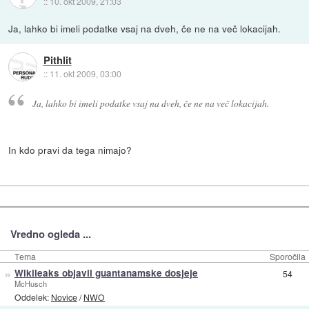
::
10. okt 2009, 21:03
Ja, lahko bi imeli podatke vsaj na dveh, če ne na več lokacijah.
Pithlit
::
11. okt 2009, 03:00
Ja, lahko bi imeli podatke vsaj na dveh, če ne na več lokacijah.
In kdo pravi da tega nimajo?
Vredno ogleda ...
Tema
Sporočila
»
Wikileaks objavil guantanamske dosjeje
54
McHusch
Oddelek:
Novice
/
NWO