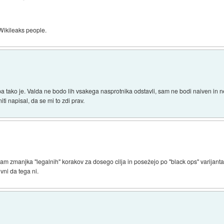
i Wikileaks people.
 tako je. Valda ne bodo lih vsakega nasprotnika odstavli, sam ne bodi naiven in ne 
niti napisal, da se mi to zdi prav.
am zmanjka "legalnih" korakov za dosego cilja in posežejo po "black ops" varijantah
ni da tega ni.