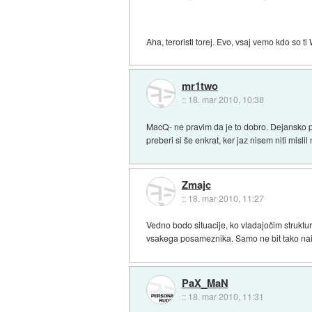
Aha, teroristi torej. Evo, vsaj vemo kdo so t
mr1two
::
18. mar 2010, 10:38
MacQ- ne pravim da je to dobro. Dejansko pa
preberi si še enkrat, ker jaz nisem niti mislil 
Zmajc
::
18. mar 2010, 11:27
Vedno bodo situacije, ko vladajočim struktur
vsakega posameznika. Samo ne bit tako naiv
PaX_MaN
::
18. mar 2010, 11:31