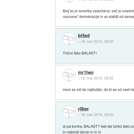
Bolj ko je amerika zadolžena, več je ovaduho
neznane" demokracije in so slabši od same
bf4ed
::
18. mar 2010, 08:32
Točno tako BALAST!
mr1two
::
18. mar 2010, 08:35
meni se zdi še najboljše, da bi se od vseh teh
r0ker
::
18. mar 2010, 08:50
al pa kontra, BALAST? kak ste lahko tako prep
in nabirati denar in in in