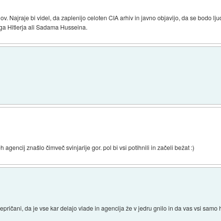
v. Najraje bi videl, da zaplenijo celoten CIA arhiv in javno objavijo, da se bodo lj
ga Hitlerja ali Sadama Husseina.
 agencij znašlo čimveč svinjarije gor. pol bi vsi potihnili in začeli bežat :)
ričani, da je vse kar delajo vlade in agencija že v jedru gnilo in da vas vsi samo ho