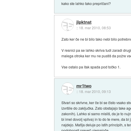
kako ste lahko tako prepričani?
jlpktnst
::
18. mar 2010, 08:53
Zato ker če ne bi bilo tako nebi bilo potrebno
V resnici pa se lahko skriva tudi zaradi dru
malega otroka ker mu ne pustiš da požre vse 
Vse ostalo pa itak spada pod točko 1.
mr1two
::
18. mar 2010, 09:13
Stvari so skrivne, ker če bi se čisto vsako st
izvršile do zaključka. Zato obstajajo take age
zakonih). Lahko si samo misliš, da je to nujno
bi imel dovolj vpliva) in to do te mere, da b
najdejo. Mafija deluje po istih principih, s
podobnosti preveč ujemajoče.