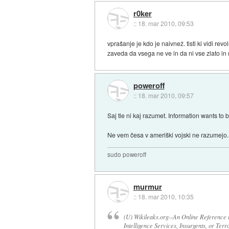
r0ker
::
18. mar 2010, 09:53
vprašanje je kdo je naivnež. tisti ki vidi rev
zaveda da vsega ne ve in da ni vse zlato in 
poweroff
::
18. mar 2010, 09:57
Saj tle ni kaj razumet. Information wants to 
Ne vem česa v ameriški vojski ne razumejo..
sudo poweroff
murmur
::
18. mar 2010, 10:35
(U) Wikileaks.org--An Online Reference 
Intelligence Services, Insurgents, or Terr