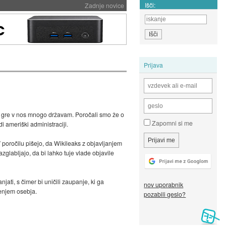
Išči:
Zadnje novice
Prijava
a, gre v nos mnogo državam. Poročali smo že o
Zapomni si me
udi ameriški administraciji.
V poročilu pišejo, da Wikileaks z objavljanjem
glabljajo, da bi lahko tuje vlade objavile
njati, s čimer bi uničili zaupanje, ki ga
nov uporabnik
jenjem osebja.
pozabili geslo?