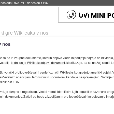
naslednji dve leti
::
danes ob 11:37
ki gre Wikileaks v nos
v nos
ne tajne in zaupne dokumente, katerih objave vlade in podjetja najraje ne bi videl
straliji,
te dni pa je Wikileaks objavil dokument
, ki prikazuje, da so na žulj stopili t
ški vojaški protiobveščevalni center označil Wikileaks kot grožnjo ameriški vojski. 
ščevalnim agencijam, teroristom in upornikom, kar da je nesprejemljivo. Nadalje raz
edibilnost ZDA.
st, je skrajno strog pristop. Vse bi morali identificirati, jih odpusti in kazensko prega
 tajnih dokumentov. Začeli pa bodo z izboljšanim protiobveščevalnim delovanje in ur