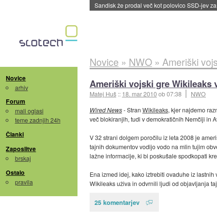
Sandisk že prodal več kot polovico SSD-jev za 
Novice
»
NWO
»
Ameriški vojs
Novice
Ameriški vojski gre Wikileaks 
arhiv
Matej Huš
::
18. mar 2010
ob 07:38
NWO
Forum
Wired News
- Stran
Wikileaks
, kjer najdemo raz
mali oglasi
več blokiranjih, tudi v demokratičnih Nemčiji in Av
teme zadnjih 24h
Članki
V 32 strani dolgem poročilu iz leta 2008 je ameri
tajnih dokumentov vodijo vodo na mlin tujim obve
Zaposlitve
lažne informacije, ki bi poskušale spodkopati kr
brskaj
Ostalo
Ena izmed idej, kako iztrebiti ovaduhe iz lastnih vr
pravila
Wikileaks uživa in odvrnili ljudi od objavljanja
25 komentarjev