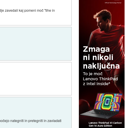
udje zavedali kaj pomeni moč "tihe in
čejo nategniti in pretegniti in zavladati