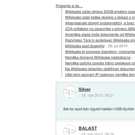
Preberite si še…
Wikileaks začel objavo 20GB emailov zase
Wikileaks izdal Iraške dosjeje z dokazi o m
Afganistanski dosjeji problematični, a brez
ZDA pritiskajo na zaveznike v primeru Wik
Ameriška vlada hoče dokumente od Wikile
Razvijalec Tora in sodelavec Wikileaks pri
Wikileaks spet dosegljiv
::
20. jul 2010
Wikileaks bi pomagal časnikom, novinarj
Nemška domena Wikileaks nedostopna
::
Nemška policija izvedla hišno preiskavo p
Na Wikileaks objavljen dešifriran dokumen
Ušel tajni seznam IP naslovov nemške taj
Silver
::
18. mar 2010, 08:21
Itak bo spet kdo izgubil kakšen USB ključek
BALAST
::
18. mar 2010, 08:26