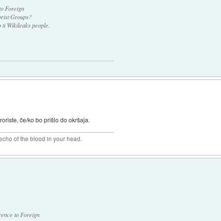
to Foreign
orist Groups?
 ti Wikileaks people.
roriste, če/ko bo prišlo do okršaja.
 echo of the blood in your head.
rence to Foreign