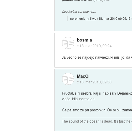
Zgodovina sprememb…
spremenil:
mr1two
(
18. mar 2010 ob 09:13
)
bosmla
::
18. mar 2010, 09:24
Ja vedno se najdejo naivnezi, ki mislijo, da
MacQ
::
18. mar 2010, 09:50
Fructal, si ti prebral kaj si napisal? Dejans
vleče. Nisi normalen.
Če pa smo že pri postopkih. Če bi bili zakoni
The sound of the ocean is dead, it's just the