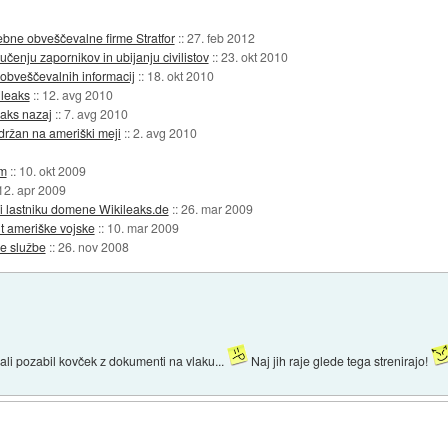
bne obveščevalne firme Stratfor
::
27. feb 2012
učenju zapornikov in ubijanju civilistov
::
23. okt 2010
 obveščevalnih informacij
::
18. okt 2010
ileaks
::
12. avg 2010
aks nazaj
::
7. avg 2010
držan na ameriški meji
::
2. avg 2010
em
::
10. okt 2009
12. apr 2009
ri lastniku domene Wikileaks.de
::
26. mar 2009
t ameriške vojske
::
10. mar 2009
ne službe
::
26. nov 2008
 ali pozabil kovček z dokumenti na vlaku...
Naj jih raje glede tega strenirajo!