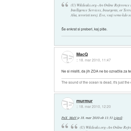
(U) Wikileaks.org--An Online Reference 
Intelligence Services, Insurgents, or Terr
Aha, teroristi torej. Evo, vsaj vemo kdo so
Še enkrat si preberi, kaj piše.
MacQ
::
18. mar 2010, 11:47
Ne si misliti, da jih ZDA ne bo označila za te
The sound of the ocean is dead, it's just the
murmur
::
18. mar 2010, 12:20
PaX_MaN
je
18. mar 2010 ob 11:31
izjavil
:
(U) Wikileaks.org--An Online Refe