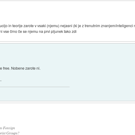
olucijo in teorije zarote v vsaki (njemu) nejasni (ki je z trenutnim znanjem/inteligenci 
ni vse črno če se njemu na prvi pljunek tako zdi
be free. Nobene zarote ni.
.
to Foreign
orist Groups?