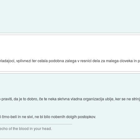
 vladajoci, vplivnezi ter ostala podobna zalega v resnici dela za malega cloveka in 
ko praviš, da je to dobro, če te neka skrivna vladna organizacija ubije, ker se ne str
 črno-beli in ne sivi, ne bi bilo nobenih dolgih postopkov.
 echo of the blood in your head.