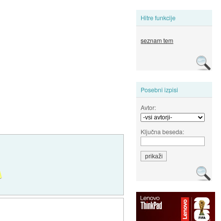
Hitre funkcije
seznam tem
Posebni izpisi
Avtor:
Ključna beseda: