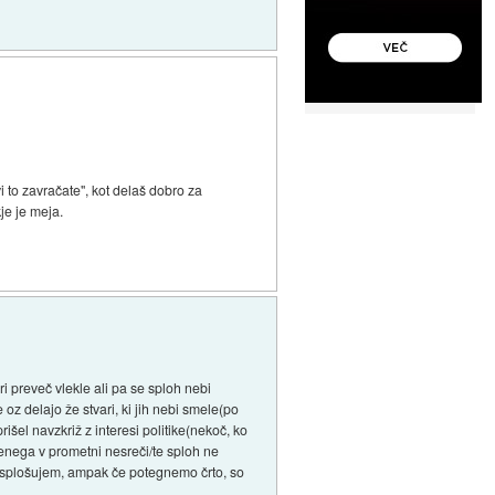
i to zavračate", kot delaš dobro za
je je meja.
ari preveč vlekle ali pa se sploh nebi
e oz delajo že stvari, ki jih nebi smele(po
prišel navzkriž z interesi politike(nekoč, ko
ščenega v prometni nesreči/te sploh ne
č posplošujem, ampak če potegnemo črto, so