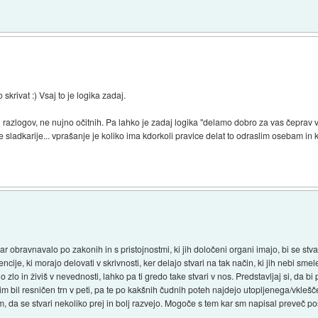
 skrivat :) Vsaj to je logika zadaj.
gi razlogov, ne nujno očitnih. Pa lahko je zadaj logika "delamo dobro za vas čeprav v
sladkarije... vprašanje je koliko ima kdorkoli pravice delat to odraslim osebam in k
var obravnavalo po zakonih in s pristojnostmi, ki jih določeni organi imajo, bi se stv
ncije, ki morajo delovati v skrivnosti, ker delajo stvari na tak način, ki jih nebi smel
 zlo in živiš v nevednosti, lahko pa ti gredo take stvari v nos. Predstavljaj si, da bi 
i jim bil resničen trn v peti, pa te po kakšnih čudnih poteh najdejo utopljenega/vkle
 tem, da se stvari nekoliko prej in bolj razvejo. Mogoče s tem kar sm napisal preve