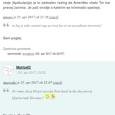
moje (špekulacija) je to zadosten razlog da Ameriško vlado Tor kar
precej zanima. Je pač orodje s katerim se kriminalci opečejo.
mtosev
je
25. apr 2017 ob 21:36
izjavil
:
in kaj je tako zanimivega na toru kar ni na navadnem internetu?
Sam poglej.
Zgodovina sprememb…
spremenilo:
aycabron
(
25. apr 2017 ob 22:57
)
Matija82
::
25. apr 2017, 23:22
imagodei
je
25. apr 2017 ob 22:07
izjavil
:
To vemo, da je bil pri razvoju Tora back in the day precej
ključen tudi Slovenec?
No idea. Do tell?