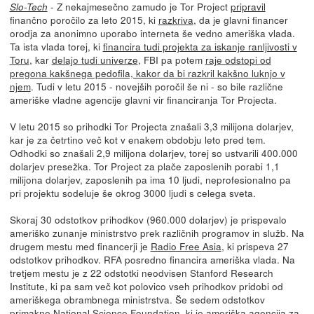
- Z nekajmesečno zamudo je Tor Project
pripravil
Slo-Tech
finančno poročilo za leto 2015, ki
razkriva
, da je glavni financer
orodja za anonimno uporabo interneta še vedno ameriška vlada.
Ta ista vlada torej, ki
financira tudi projekta za iskanje ranljivosti v
Toru
, kar
delajo tudi univerze
, FBI pa potem
raje odstopi od
pregona kakšnega pedofila, kakor da bi razkril kakšno luknjo v
njem
. Tudi v letu 2015 - novejših poročil še ni - so bile različne
ameriške vladne agencije glavni vir financiranja Tor Projecta.
V letu 2015 so prihodki Tor Projecta znašali 3,3 milijona dolarjev,
kar je za četrtino več kot v enakem obdobju leto pred tem.
Odhodki so znašali 2,9 milijona dolarjev, torej so ustvarili 400.000
dolarjev presežka. Tor Project za plače zaposlenih porabi 1,1
milijona dolarjev, zaposlenih pa ima 10 ljudi, neprofesionalno pa
pri projektu sodeluje še okrog 3000 ljudi s celega sveta.
Skoraj 30 odstotkov prihodkov (960.000 dolarjev) je prispevalo
ameriško zunanje ministrstvo prek različnih programov in služb. Na
drugem mestu med financerji je
Radio Free Asia
, ki prispeva 27
odstotkov prihodkov. RFA posredno financira ameriška vlada. Na
tretjem mestu je z 22 odstotki neodvisen Stanford Research
Institute, ki pa sam več kot polovico vseh prihodkov pridobi od
ameriškega obrambnega ministrstva. Še sedem odstotkov
primakne National Science Foundation, ki je ameriška agencija za