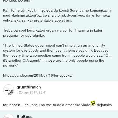
Kaj, Tor je učinkovit. In zgleda da koristi (torej varno komunikacija
med vladnimi akterji/oz. če si alufolijsk dvomljivec, da je Tor neka
velikanska zanka) pretehtajo slabe strani.
Treba pa spet ločit, kateri organ v vladi Tor financira in kateri
preganja Tor uporabnike.
“The United States government can’t simply run an anonymity
system for everybody and then use it themselves only. Because
then every time a connection came from it people would say, “Oh,
it’s another CIA agent.” If those are the only people using the
network.”
https://pando.com/2014/07/16/tor-spooks/
gruntfürmich
::
25. apr 2017, 23:41
tor, bitcoin... na koncu bo vse to delo ameriške vlade
dejansko
BigBoss