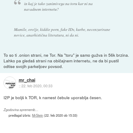
in kaj je tako zanimivega na toru kar ni na
navadnem internetu?
Mamile, orožje, kiddie porn, fake IDs, kurbe, necenzurirane
novice, anarhistična literatura, ni da ni.
To so ti .onion strani, ne Tor. Na "toru" je samo gužva in 56k brzina.
Lahko pa gledaš strani na običajnem internetu, ne da bi pustil
odtise svojih parkeljcev povsod.
mr_chai
::
22. feb 2020, 00:33
I2P je boljš k TOR, k namest čebule uporablja česen.
Zgodovina sprememb…
predlagal izbris:
MrStein
(
22. feb 2020 ob 15:33
)