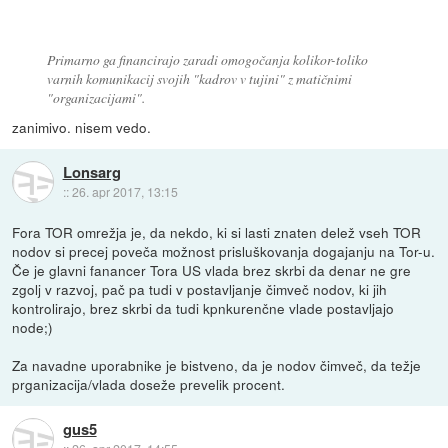
Primarno ga financirajo zaradi omogočanja kolikor-toliko
varnih komunikacij svojih "kadrov v tujini" z matičnimi
"organizacijami".
zanimivo. nisem vedo.
Lonsarg
::
26. apr 2017, 13:15
Fora TOR omrežja je, da nekdo, ki si lasti znaten delež vseh TOR
nodov si precej poveča možnost prisluškovanja dogajanju na Tor-u.
Če je glavni fanancer Tora US vlada brez skrbi da denar ne gre
zgolj v razvoj, pač pa tudi v postavljanje čimveč nodov, ki jih
kontrolirajo, brez skrbi da tudi kpnkurenčne vlade postavljajo
node;)
Za navadne uporabnike je bistveno, da je nodov čimveč, da težje
prganizacija/vlada doseže prevelik procent.
gus5