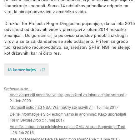
financiranje znanosti. Samo 14 odstotkov prihodkov odpade na
vire, ki nimajo povezave z ameriško vlado.
Direktor Tor Projecta Roger Dingledine pojasnjuje, da so leta 2015
odvisnost od državnih virov v primerjavi z letom 2014 nekoliko
zmanjšali. Dolgoročni cilj je polovico sredstev pridobiti iz drugih
virov, a se ta zdi dandanes še zelo oddaljeno. Pri tem se gredo
tudi kreativno računovodstvo, saj sredstev SRI in NSF ne štejejo
kot državnih, kar ni čisto res.
18 komentarjev
Preberite si še…
Vdor v agenciji ameriške vojske, zadolženi za informacijsko varnost
::
21. feb 2020
Microsoft ostro nad NSA: WannaCry ste razvili vi!
::
15. maj 2017
Delite informacije s Slo-Techom varno in anonimno: Kako uporabljati
Tor in SecureDrop
::
1. maj 2017
Ameriško obrambno ministrstvo najelo CMU za spodkopavanje Tora
::
26. feb 2016
Izšel Tor Messenger Beta za anonimno sporočanje
::
3. nov 2015