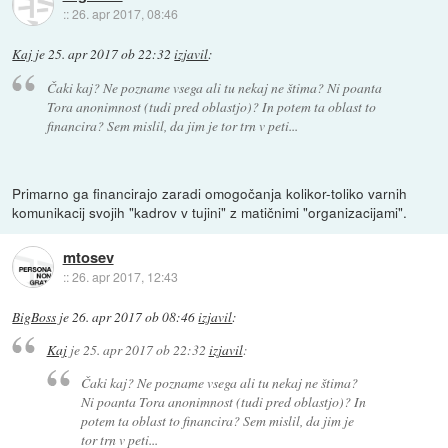
::
26. apr 2017, 08:46
Kaj
je
25. apr 2017 ob 22:32
izjavil
:
Čaki kaj? Ne pozname vsega ali tu nekaj ne štima? Ni poanta
Tora anonimnost (tudi pred oblastjo)? In potem ta oblast to
financira? Sem mislil, da jim je tor trn v peti...
Primarno ga financirajo zaradi omogočanja kolikor-toliko varnih
komunikacij svojih "kadrov v tujini" z matičnimi "organizacijami".
mtosev
::
26. apr 2017, 12:43
BigBoss
je
26. apr 2017 ob 08:46
izjavil
:
Kaj
je
25. apr 2017 ob 22:32
izjavil
:
Čaki kaj? Ne pozname vsega ali tu nekaj ne štima?
Ni poanta Tora anonimnost (tudi pred oblastjo)? In
potem ta oblast to financira? Sem mislil, da jim je
tor trn v peti...