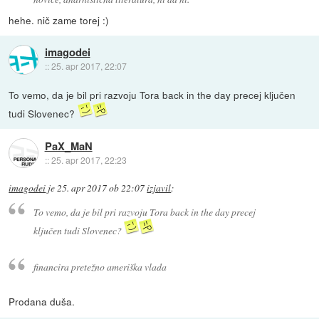
hehe. nič zame torej :)
imagodei
::
25. apr 2017, 22:07
To vemo, da je bil pri razvoju Tora back in the day precej ključen
tudi Slovenec?
PaX_MaN
::
25. apr 2017, 22:23
imagodei
je
25. apr 2017 ob 22:07
izjavil
:
To vemo, da je bil pri razvoju Tora back in the day precej
ključen tudi Slovenec?
financira pretežno ameriška vlada
Prodana duša.