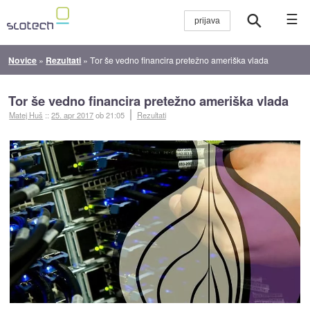
☰
Novice
»
Rezultati
»
Tor še vedno financira pretežno ameriška vlada
Tor še vedno financira pretežno ameriška vlada
Matej Huš
::
25. apr 2017
ob 21:05
Rezultati