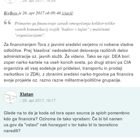
::
26. apr 2017, 14:55
BigBoss
je
26. apr 2017 ob 08:46
izjavil
:
Primarno ga financirajo zaradi omogočanja kolikor-toliko
varnih komunikacij svojih "kadrov v tujini" z matičnimi
"organizacijami".
Za financiranjem Tora z javnimi sredstvi verjetno ni nobene vladne
odločitve. Prej 'klasična' nedoslednost delovanja različnih delov
administracije oz. javnih služb. Že videno. Tako se npr. DEA bori
zoper narko-kartele na vseh koncih sveta, po drugi strani pa CIA
organizira ali vsaj sodeluje pri pridelavi, transportu in prodaji
narkotikov (v ZDA), z zbranimi sredstvi narko-trgovine pa financira
svoje projekte oz. razno razne militantne/politične grupacije.
Xlatan
::
26. apr 2017, 16:17
Glede na to da je koda od tora open source je sploh pomembno
kdo ga financira? Oziroma če tako vprašam: Če bi bil namen
us.gov da "vstavi" nek honeypot v tor kako bi to teoreticno
naredili?