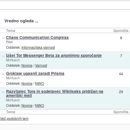
Vredno ogleda ...
Tema
Sporočila
»
Chaos Communication Congress
8
Ribič
Oddelek:
Informacijska varnost
»
Izšel Tor Messenger Beta za anonimno sporočanje
7
McHusch
Oddelek:
Novice
/
Varnost
»
Groklaw ugasnil zaradi Prisma
44
McHusch
Oddelek:
Novice
/
NWO
»
Razvijalec Tora in sodelavec Wikileaks pridržan na
29
ameriški meji
McHusch
Oddelek:
Novice
/
NWO
Tema
Sporočila
Več podobnih tem