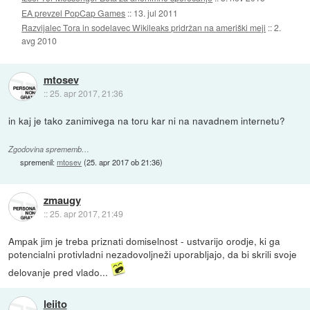
EA prevzel PopCap Games
::
13. jul 2011
Razvijalec Tora in sodelavec Wikileaks pridržan na ameriški meji
::
2.
avg 2010
mtosev
::
25. apr 2017, 21:36
in kaj je tako zanimivega na toru kar ni na navadnem internetu?
Zgodovina sprememb…
spremenil:
mtosev
(
25. apr 2017 ob 21:36
)
zmaugy
::
25. apr 2017, 21:49
Ampak jim je treba priznati domiselnost - ustvarijo orodje, ki ga
potencialni protivladni nezadovoljneži uporabljajo, da bi skrili svoje
delovanje pred vlado...
leiito