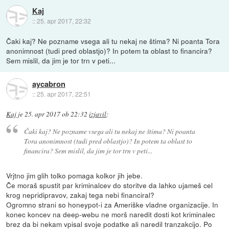
Kaj
::
25. apr 2017, 22:32
Čaki kaj? Ne pozname vsega ali tu nekaj ne štima? Ni poanta Tora
anonimnost (tudi pred oblastjo)? In potem ta oblast to financira?
Sem mislil, da jim je tor trn v peti...
aycabron
::
25. apr 2017, 22:51
Kaj
je
25. apr 2017 ob 22:32
izjavil
:
Čaki kaj? Ne pozname vsega ali tu nekaj ne štima? Ni poanta
Tora anonimnost (tudi pred oblastjo)? In potem ta oblast to
financira? Sem mislil, da jim je tor trn v peti...
Vrjtno jim glih tolko pomaga kolkor jih jebe.
Če moraš spustit par kriminalcev do storitve da lahko ujameš cel
krog nepridipravov, zakaj tega nebi financiral?
Ogromno strani so honeypot-i za Ameriške vladne organizacije. In
konec koncev na deep-webu ne morš naredit dosti kot kriminalec
brez da bi nekam vpisal svoje podatke ali naredil tranzakcijo. Po