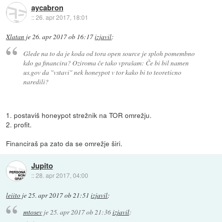
aycabron
::
26. apr 2017, 18:01
Xlatan
je
26. apr 2017 ob 16:17
izjavil
:
Glede na to da je koda od tora open source je sploh pomembno
kdo ga financira? Oziroma če tako vprašam: Če bi bil namen
us.gov da "vstavi" nek honeypot v tor kako bi to teoreticno
naredili?
1. postaviš honeypot strežnik na TOR omrežju.
2. profit.
Financiraš pa zato da se omrežje širi.
Jupito
::
28. apr 2017, 04:00
leiito
je
25. apr 2017 ob 21:51
izjavil
:
mtosev
je
25. apr 2017 ob 21:36
izjavil
: