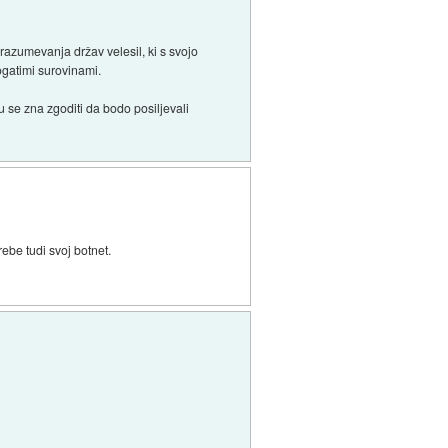
 razumevanja držav velesil, ki s svojo
ogatimi surovinami.
u se zna zgoditi da bodo posiljevali
ebe tudi svoj botnet.