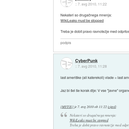
::
7. avg 2010, 11:22
Nekateri so drugačnega mnenja:
WikiLeaks must be stopped
Treba je dobit pravo ravnotežje med odprtost
podpis
CyberPunk
::
7. avg 2010, 11:28
last ameriške (ali katerekoli) vlade = last am
Jaz bi šel še korak dlje: V vse "javne" organ
[MYTiX]
je
7. avg 2010 ob 11:22
izjavil
:
Nekateri so drugačnega mnenja:
WikiLeaks must be stopped
Treba je dobit pravo ravnotežje med odprto