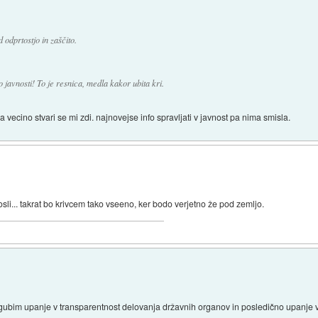
 odprtostjo in zaščito.
 javnosti! To je resnica, medla kakor ubita kri.
a vecino stvari se mi zdi. najnovejse info spravljati v javnost pa nima smisla.
sli... takrat bo krivcem tako vseeno, ker bodo verjetno že pod zemljo.
gubim upanje v transparentnost delovanja državnih organov in posledično upanje 