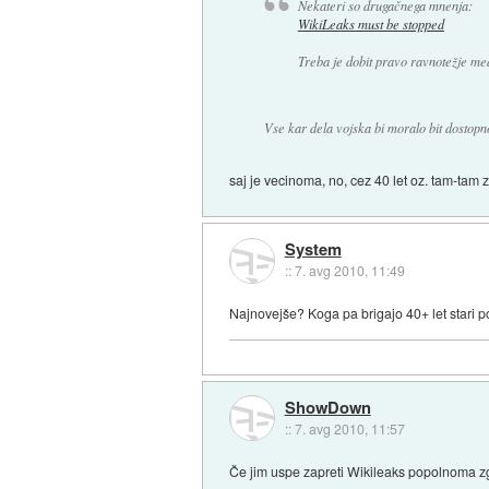
Nekateri so drugačnega mnenja:
WikiLeaks must be stopped
Treba je dobit pravo ravnotežje med
Vse kar dela vojska bi moralo bit dostopno
saj je vecinoma, no, cez 40 let oz. tam-tam z
System
::
7. avg 2010, 11:49
Najnovejše? Koga pa brigajo 40+ let stari po
ShowDown
::
7. avg 2010, 11:57
Če jim uspe zapreti Wikileaks popolnoma z