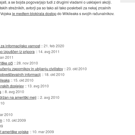
ajati, a se bojda pogovarjajo tudi z drugimi vladami o usklajeni akciji.
ih strežnikih, avtorji pa so tako ali tako poskrbeli za nekaj zrcalnih
. Vojska
je medtem blokirala dostop
do Wikileaks s svojih računalnikov.
 za informacijsko varnost
::
21. feb 2020
o izpuščen iz pripora
::
14. avg 2011
 jan 2011
iške oči
::
28. nov 2010
učenju zapornikov in ubijanju civilistov
::
23. okt 2010
 obveščevalnih informacij
::
18. okt 2010
ileaks
::
15. okt 2010
anskih dosjejev
::
13. avg 2010
s
::
8. avg 2010
držan na ameriški meji
::
2. avg 2010
010
ar 2010
em
::
10. okt 2009
09
t ameriške vojske
::
10. mar 2009