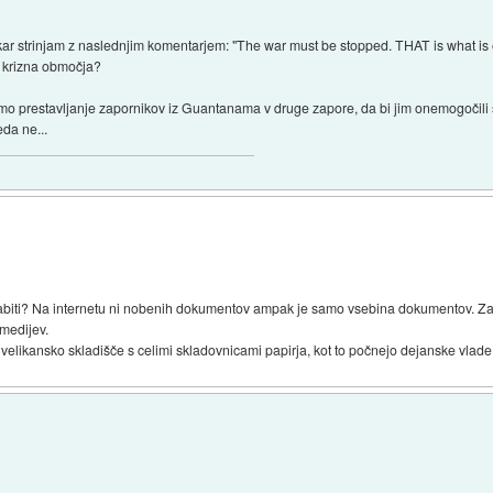
kar strinjam z naslednjim komentarjem: "The war must be stopped. THAT is what is en
a krizna območja?
mo prestavljanje zapornikov iz Guantanama v druge zapore, da bi jim onemogočili st
da ne...
 zabiti? Na internetu ni nobenih dokumentov ampak je samo vsebina dokumentov. Zade
 medijev.
velikansko skladišče s celimi skladovnicami papirja, kot to počnejo dejanske vlad