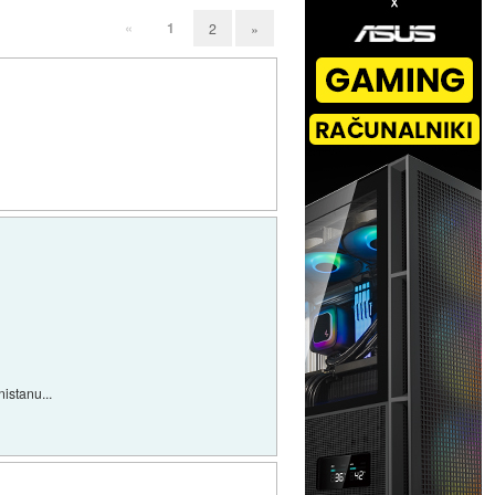
«
1
2
»
istanu...