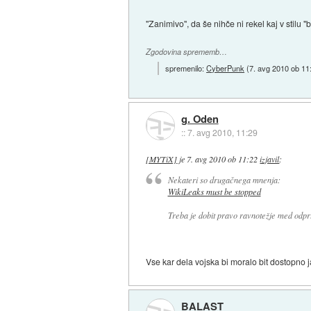
"Zanimivo", da še nihče ni rekel kaj v stilu 
Zgodovina sprememb…
spremenilo:
CyberPunk
(
7. avg 2010 ob 11
g. Oden
::
7. avg 2010, 11:29
[MYTiX]
je
7. avg 2010 ob 11:22
izjavil
:
Nekateri so drugačnega mnenja:
WikiLeaks must be stopped
Treba je dobit pravo ravnotežje med odprto
Vse kar dela vojska bi moralo bit dostopno ja
BALAST