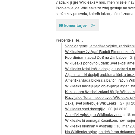
vlada, ki ji gre Wikileaks v nos. Imen ni želel nav
Problem je, da Wikileaks za zdaj gostuje na švedsk
strežnikov po svetu, katerih lokacija še ni znana
99 komentarjev
Preberite si še…
Vdor v agenciji ameriške vojske, zadolženi
Wikileaksov žvižgač Rudolf Elmer dokončn
Koordiniran napad DoS na Zimbabve
::
2.
WikiLeaks ponovno udaril: Svet skozi amer
Wikileaks izdal Iraške dosjeje z dokazi o m
Afganistanski dosjeji problematični, a brez
Ameriška vlada blokirala bančni račun Wik
Wikileaks nadaljujejo objavljanje afganist
Kako dobro švedski zakoni ščitijo Wikileak
Razvijalec Tora in sodelavec Wikileaks pri
Zakaj svet potrebuje WikiLeaks
::
27. jul 2
Wikileaks spet dosegljiv
::
20. jul 2010
Ameriški vojski gre Wikileaks v nos
::
18. m
Wikileaks bi pomagal časnikom, novinarj
Wikileaks blokiran v Avstraliji
::
18. mar 20
Na Wikileaks objavljen dešifriran dokumen