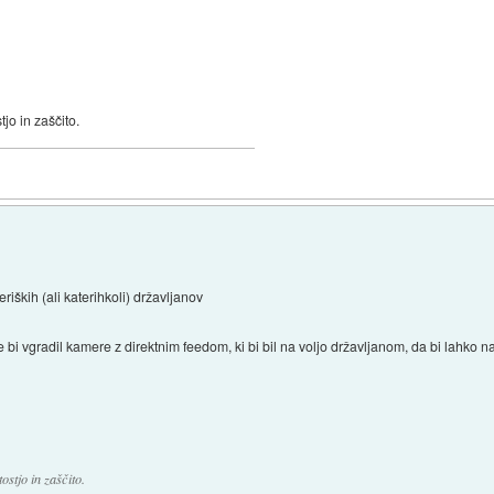
jo in zaščito.
eriških (ali katerihkoli) državljanov
e bi vgradil kamere z direktnim feedom, ki bi bil na voljo državljanom, da bi lahko na
stjo in zaščito.