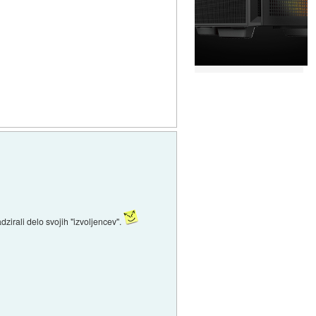
dzirali delo svojih "izvoljencev".