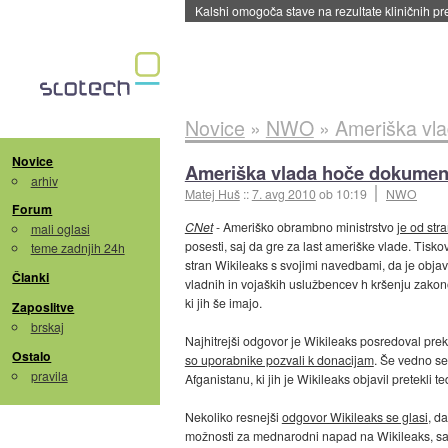
Sandisk že prodal več kot polovico SSD-jev za 
Novice
»
NWO
»
Ameriška vla
Novice
Ameriška vlada hoče dokument
arhiv
Matej Huš
::
7. avg 2010
ob 10:19
NWO
Forum
CNet
- Ameriško obrambno ministrstvo
je od str
mali oglasi
posesti, saj da gre za last ameriške vlade. Tiskov
teme zadnjih 24h
stran Wikileaks s svojimi navedbami, da je obja
Članki
vladnih in vojaških uslužbencev h kršenju zakono
ki jih še imajo.
Zaposlitve
brskaj
Najhitrejši odgovor je Wikileaks posredoval prek
Ostalo
so uporabnike pozvali k donacijam
. Še vedno se
pravila
Afganistanu, ki jih je Wikileaks objavil pretekli t
Nekoliko resnejši
odgovor Wikileaks se glasi
, d
možnosti za mednarodni napad na Wikileaks, sa