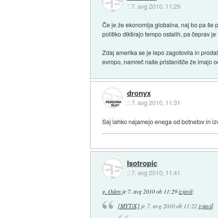
::
7. avg 2010, 11:29
Če je že ekonomija globalna, naj bo pa še pol
politiko diktirajo tempo ostalih, pa čeprav
Zdaj amerika se je lepo zagotovila in prodal
evropo, namreč naše pristanišče že imajo od
dronyx
::
7. avg 2010, 11:31
Saj lahko najamejo enega od botnetov in iz
Isotropic
::
7. avg 2010, 11:41
g. Oden
je
7. avg 2010 ob 11:29
izjavil
:
[MYTiX]
je
7. avg 2010 ob 11:22
izjavil
: