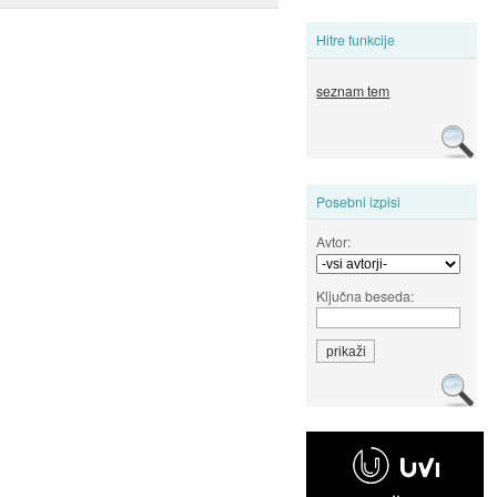
Hitre funkcije
seznam tem
Posebni izpisi
Avtor:
Ključna beseda: