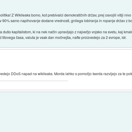
itika! Z Wikileaks bomo, kot prebivalci demokratičnih držav, prej osvojili višji nivo
 je v 90% samo napihovanje dodane vrednosti, gnilega lobiranja in ropanje držav z b
a dušo kapitalistom, ki na nek način upravljajo z največjo vojsko na svetu, kaj kmal
 titovega časa, valuta je vsak dan močnejša, nafte proizvedejo za 2 evrope, idr.
vedejo DDoS napad na wikileaks. Morda lahko s pomočjo Iserda razvijejo za te potr