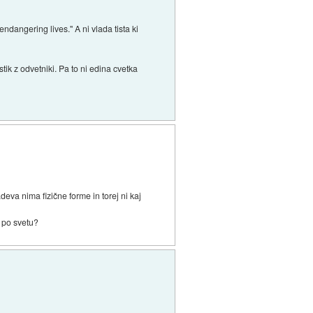
dangering lives." A ni vlada tista ki
ik z odvetniki. Pa to ni edina cvetka
va nima fizične forme in torej ni kaj
e po svetu?