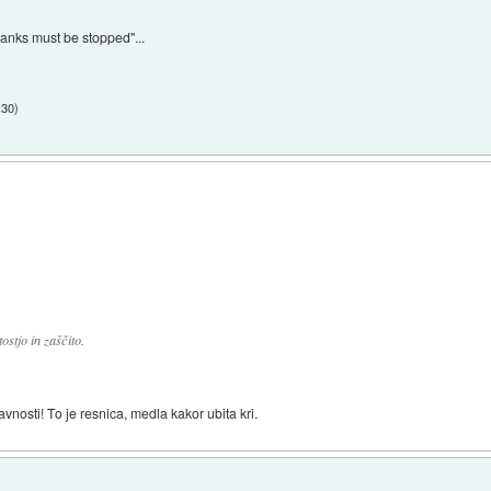
"banks must be stopped"...
:30
)
stjo in zaščito.
vnosti! To je resnica, medla kakor ubita kri.