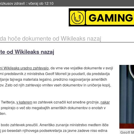
naslednji dve leti
::
včeraj ob 11:37
da hoče dokumente od Wikileaks nazaj
e od Wikileaks nazaj
ani Wikileaks uradno zahtevalo
, da vrne vse vojaške dokumente v svoji
ni predstavnik z ministrstva Geoff Morrell je poudaril, da predstavlja
vljanje tajnega materiala legalno, predrzno nagovarjanje ameriških
v. Zato od njih zahtevajo vrnitev vseh dokumentov in uničenje kopij,
 Twitterja,
v katerem
so zahtevek označili kot smešne grožnje,
nakar
 prepirajo o več sto megabajtih ameriških dokumentov o enotah v
eden.
a bodo zahtevek preučili. Ameriško zunanje ministrstvo medtem išče
j po besedah njihovega podsekretarja za javne zadeve niso edina
Geoff M