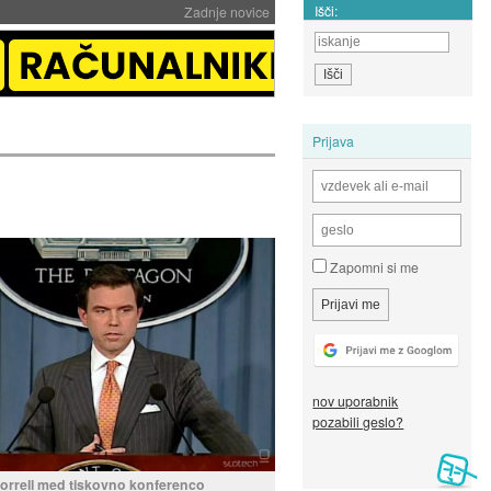
Išči:
Zadnje novice
Prijava
Zapomni si me
nov uporabnik
pozabili geslo?
orrell med tiskovno konferenco