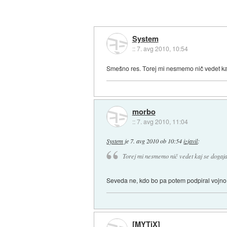
System
::
7. avg 2010, 10:54
Smešno res. Torej mi nesmemo nič vedet kaj
morbo
::
7. avg 2010, 11:04
System
je
7. avg 2010 ob 10:54
izjavil
:
Torej mi nesmemo nič vedet kaj se dogaja/
Seveda ne, kdo bo pa potem podpiral vojno i
[MYTiX]