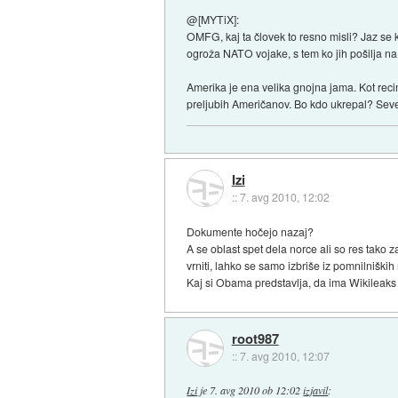
@[MYTiX]:
OMFG, kaj ta človek to resno misli? Jaz se 
ogroža NATO vojake, s tem ko jih pošilja n
Amerika je ena velika gnojna jama. Kot reci
preljubih Američanov. Bo kdo ukrepal? Seve
Izi
::
7. avg 2010, 12:02
Dokumente hočejo nazaj?
A se oblast spet dela norce ali so res tako
vrniti, lahko se samo izbriše iz pomnilniških
Kaj si Obama predstavlja, da ima Wikileaks 
root987
::
7. avg 2010, 12:07
Izi
je
7. avg 2010 ob 12:02
izjavil
: