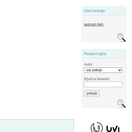
Hitre funkcije
seznam tem
Posebni izpisi
Avtor:
Ključna beseda: