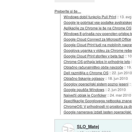
Preberite si še…
Windows dobil funkcijo Pull Print
::
13. avg
Google je pobrisal vse podatke avstralsk
Aplikacije za Chrome le še na Chrome OS
Windows 8 prinaša nov poenoten pristop k 
Google Cloud Connect za Microsoft Office
Google Cloud Print tudi na mobilnih napr
Googlova uganka v videu za Chrome reše
Google Cloud Print storitev v beta fazi
::
10
Chrome OS prihaja letos in prihodnje leto
Oblačno računalništvo obče navzoče
::
19.
Dell razmišlja o Chrome OS
::
22. jun 2010
Oblačno tiskanje oglasov
::
18. jun 2010
Googlov operacijski sistem pozno jeseni
::
Google opušča Windows
::
2. jun 2010
Največji oblak je Conficker
::
24. mar 2010
Specifikacije Googlovega netbooka znane
ChromeOS: V prihodnosti ni prostora za di
Google namerava izdati lasten operacijski
SLO_Matej