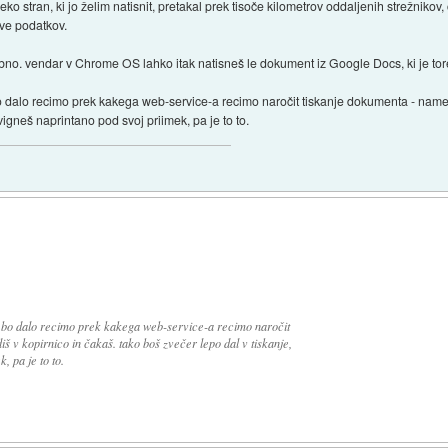
o stran, ki jo želim natisnit, pretakal prek tisoče kilometrov oddaljenih strežnikov,
tve podatkov.
bno. vendar v Chrome OS lahko itak natisneš le dokument iz Google Docs, ki je torej
bo dalo recimo prek kakega web-service-a recimo naročit tiskanje dokumenta - names
dvigneš naprintano pod svoj priimek, pa je to to.
se bo dalo recimo prek kakega web-service-a recimo naročit
š v kopirnico in čakaš. tako boš zvečer lepo dal v tiskanje,
, pa je to to.