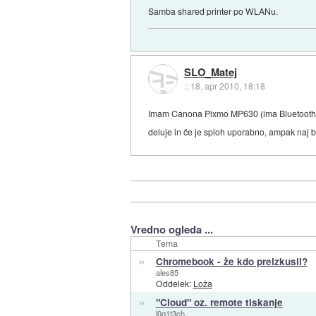
Samba shared printer po WLANu.
SLO_Matej
::
18. apr 2010, 18:18
Imam Canona Pixmo MP630 (ima Bluetooth) in
deluje in če je sploh uporabno, ampak naj bi
Vredno ogleda ...
Tema
»
Chromebook - že kdo preizkusil?
ales85
Oddelek:
Loža
»
"Cloud" oz. remote tiskanje
l0g1t3ch