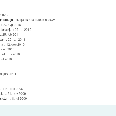
 2025
ega pokojninskega sklada
::
30. maj 2024
::
20. avg 2016
tiskanju
::
27. jul 2012
::
25. feb 2011
avah
::
25. jan 2011
na
::
12. dec 2010
. dec 2010
::
24. nov 2010
 jul 2010
3. jun 2010
?
::
30. dec 2009
ske
::
21. nov 2009
 sistem
::
8. jul 2009