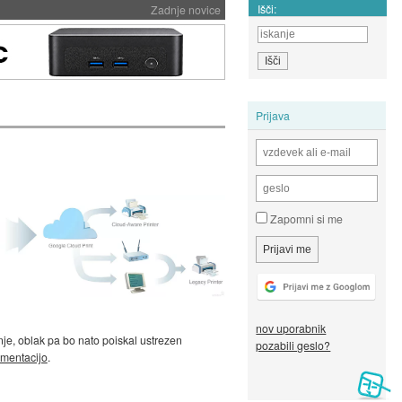
Išči:
Zadnje novice
Prijava
Zapomni si me
nov uporabnik
nje, oblak pa bo nato poiskal ustrezen
pozabili geslo?
mentacijo
.