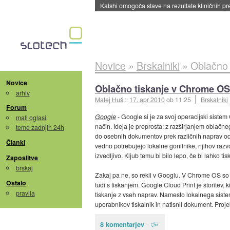
Kalshi omogoča stave na rezultate kliničnih pr
Novice
»
Brskalniki
»
Oblačno 
Novice
Oblačno tiskanje v Chrome OS
arhiv
Matej Huš
::
17. apr 2010
ob 11:25
Brskalniki
Forum
Google
- Google si je za svoj operacijski sist
mali oglasi
način. Ideja je preprosta: z razširjanjem oblačn
teme zadnjih 24h
do osebnih dokumentov prek različnih naprav od 
Članki
vedno potrebujejo lokalne gonilnike, njihov razv
izvedljivo. Kljub temu bi bilo lepo, če bi lahko ti
Zaposlitve
brskaj
Zakaj pa ne, so rekli v Googlu. V Chrome OS so 
Ostalo
tudi s tiskanjem. Google Cloud Print je storitev,
pravila
tiskanje z vseh naprav. Namesto lokalnega sistem
uporabnikov tiskalnik in natisnil dokument. Proje
8 komentarjev