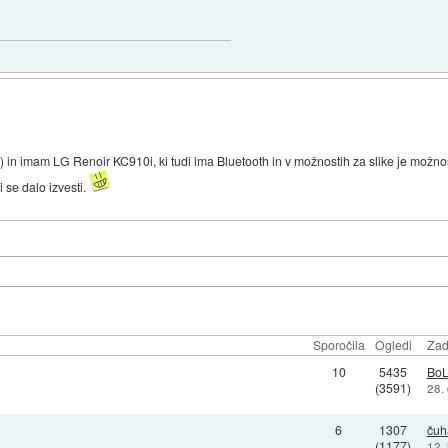
 imam LG Renoir KC910i, ki tudi ima Bluetooth in v možnostih za slike je možnost
 se dalo izvesti.
Sporočila
Ogledi
Zad
10
5435
Bo
(3591)
28.
6
1307
čuh
(1177)
12.