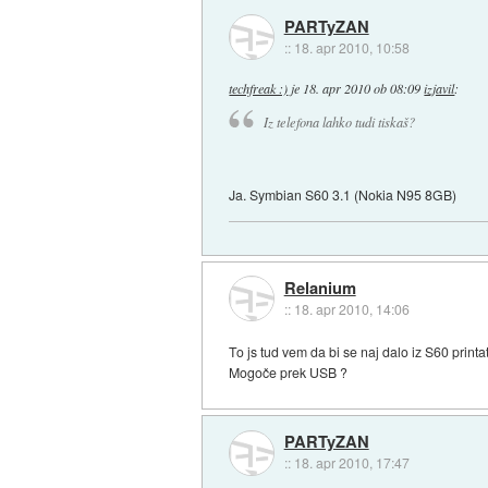
PARTyZAN
::
18. apr 2010, 10:58
techfreak :)
je
18. apr 2010 ob 08:09
izjavil
:
Iz telefona lahko tudi tiskaš?
Ja. Symbian S60 3.1 (Nokia N95 8GB)
Relanium
::
18. apr 2010, 14:06
To js tud vem da bi se naj dalo iz S60 prin
Mogoče prek USB ?
PARTyZAN
::
18. apr 2010, 17:47