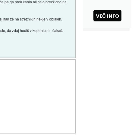
 če pa ga prek kabla ali celo brezžično na
 itak že na strežnikih nekje v oblakih.
to, da zdaj hodiš v kopirnico in čakaš.