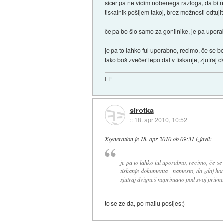
sicer pa ne vidim nobenega razloga, da bi nek
tiskalnik pošljem takoj, brez možnosti odtuji
če pa bo šlo samo za gonilnike, je pa upora
je pa to lahko ful uporabno, recimo, če se 
tako boš zvečer lepo dal v tiskanje, zjutraj 
LP
sirotka
::
18. apr 2010, 10:52
Xgeneration
je
18. apr 2010 ob 09:31
izjavil
:
je pa to lahko ful uporabno, recimo, če 
tiskanje dokumenta - namesto, da zdaj hodi
zjutraj dvigneš naprintano pod svoj priimek
to se ze da, po mailu posljes;)