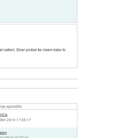
 natisni. Sicer probal še nisem kako to
nje sporočilo
LhCa
 dec 2014 17:55:17
alev
 jul 2013 10:37:41