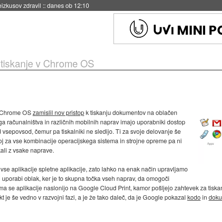
eizkusov zdravil
::
danes ob 12:10
tiskanje v Chrome OS
em Chrome OS
zamislil nov pristop
k tiskanju dokumentov na oblačen
ega računalništva in različnih mobilnih naprav imajo uporabniki dostop
vsepovsod, čemur pa tiskalniki ne sledijo. Ti za svoje delovanje še
oj za vse kombinacije operacijskega sistema in strojne opreme pa ni
skali z vsake naprave.
vse aplikacije spletne aplikacije, zato lahko na enak način upravljamo
 ki uporabi oblak, ker je to skupna točka vseh naprav, da omogoči
a se aplikacije naslonijo na Google Cloud Print, kamor pošljejo zahtevek za tiska
kt je še vedno v razvojni fazi, a je že tako daleč, da je Google pokazal
kodo
in
doku