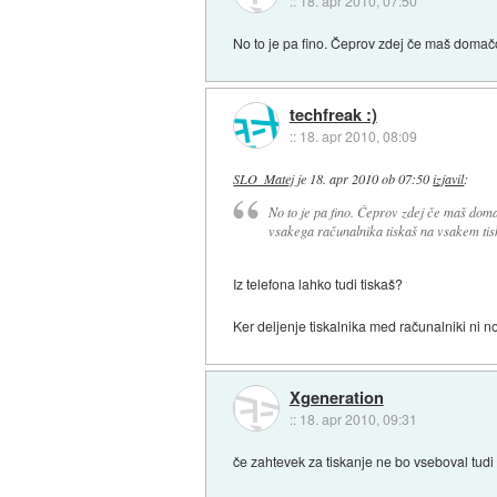
::
18. apr 2010, 07:50
No to je pa fino. Čeprov zdej če maš domačo
techfreak :)
::
18. apr 2010, 08:09
SLO_Matej
je
18. apr 2010 ob 07:50
izjavil
:
No to je pa fino. Čeprov zdej če maš domač
vsakega računalnika tiskaš na vsakem tis
Iz telefona lahko tudi tiskaš?
Ker deljenje tiskalnika med računalniki ni 
Xgeneration
::
18. apr 2010, 09:31
če zahtevek za tiskanje ne bo vseboval tudi