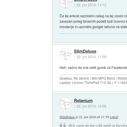
::
22. jun 2010, 11:12
Če še enkrat razmislim nekaj na tej novici n
zavezan poleg binarnih podati tudi izvorno 
moutanje in uporabo google računa na siste
SlimDeluxe
::
22. jun 2010, 11:59
Heh, važno da ima velik gumb za Facebook,
Desktop: R5 3600X | MSI MPG B550 | RX58
Laptop: Lenovo ThinkPad T15 G2 | i7-1165
Relanium
::
22. jun 2010, 13:08
SlimDeluxe
je
22. jun 2010 ob 11:59
izjavil
:
Heh, važno da ima velik gumb za Facebook