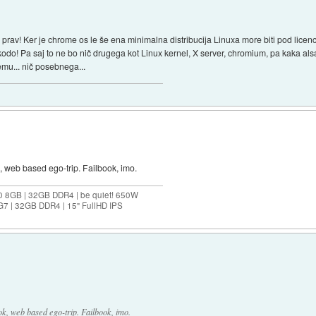
i prav! Ker je chrome os le še ena minimalna distribucija Linuxa more biti pod licen
kodo! Pa saj to ne bo nič drugega kot Linux kernel, X server, chromium, pa kaka a
mu... nič posebnega...
 web based ego-trip. Failbook, imo.
0 8GB | 32GB DDR4 | be quiet! 650W
G7 | 32GB DDR4 | 15" FullHD IPS
, web based ego-trip. Failbook, imo.