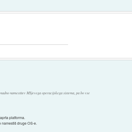
knadno namestitev MSjevega operacijskega sistema, pa bo vse
aprta platforma.
o namestiš druge OS-e.