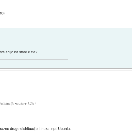
:03
)
talacijo na stare kište?
štalacijo na stare kište?
razne druge distribucije Linuxa, npr. Ubuntu.