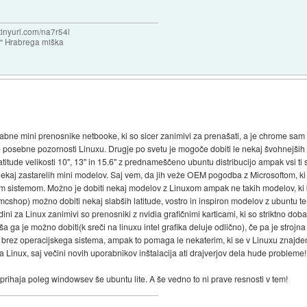
/tinyurl.com/na7r54l
e" Hrabrega miška
orabne mini prenosnike netbooke, ki so sicer zanimivi za prenašati, a je chrome sa
e posebne pozornosti Linuxu. Drugje po svetu je mogoče dobiti le nekaj švohnejših
titude velikosti 10", 13" in 15.6" z prednameščeno ubuntu distribucijo ampak vsi ti s
aj zastarelih mini modelov. Saj vem, da jih veže OEM pogodba z Microsoftom, ki
kim sistemom. Možno je dobiti nekaj modelov z Linuxom ampak ne takih modelov, ki bi
fmcshop) možno dobiti nekaj slabših latitude, vostro in inspiron modelov z ubuntu t
ini za Linux zanimivi so prenosniki z nvidia grafičnimi karticami, ki so striktno dobav
 ga je možno dobiti(k sreči na linuxu intel grafika deluje odlično), če pa je strojn
imi brez operacijskega sistema, ampak to pomaga le nekaterim, ki se v Linuxu znajde
 Linux, saj večini novih uporabnikov inštalacija ati drajverjov dela hude probleme!
prihaja poleg windowsev še ubuntu lite. A še vedno to ni prave resnosti v tem!