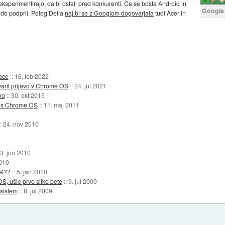
sperimentirajo, da bi ostali pred konkurenti. Če se bosta Android in
Google
bodo podprli. Poleg Della
naj bi se z Googlom dogovarjala
tudi Acer in
ace
::
16. feb 2022
aril prijavo v Chrome OS
::
24. jul 2021
no
::
30. okt 2015
e s Chrome OS
::
11. maj 2011
::
24. nov 2010
3. jun 2010
2010
et??
::
5. jan 2010
S, ušle prve slike bete
::
9. jul 2009
 sistem
::
8. jul 2009