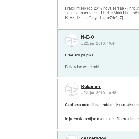
Hrabri mišek (od 2015 nova serija!) -> http:/
18. november 2011 - Umrl je Mark Hall, "oč
RTVSLO: http://tinyurl.com/74r9n7j
N-E-O
::
22. jun 2010, 10:47
FreeDos pa pika.
Follow the white rabbit.
Relanium
::
22. jun 2010, 10:48
Spet smo naleteli na problem, ko se tako rad
In ja, vsak zemljan ma mobilni flat-rate inte
desperados