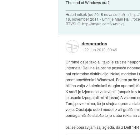
The end of Windows era?
Hrabri mišek (od 2015 nova serija!) -> http:/
18. november 2011 - Umrl je Mark Hall, "oč
RTVSLO: http://tinyurl.com/74r9n7j
desperados
::
22. jun 2010, 09:49
Chrome os je tako ali tako le za tiste neup
interneta! Dell na žalost ne posveča noben
hat enterprise distribucijo. Nekaj modelov La
prednameščenimi Windowsi. Potem pa še nek
bili na voljo z katerimkoli drugim operacijs
K sreči je izjemoma v sloveniji (ampak le v 
je uspelo izpogajati mi ni jasno) A vseeno ed
Torej povzemimo, če je strojna oprema slabša
voljo. Obstajajo dobri modeli z ati grafičn
pomaga nič, še slabše to je slaba reklama za
ps: se popravljam saj zgleda, da z Dell 14R 