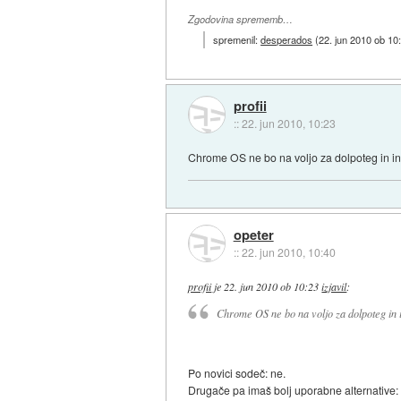
Zgodovina sprememb…
spremenil:
desperados
(
22. jun 2010 ob 10
profii
::
22. jun 2010, 10:23
Chrome OS ne bo na voljo za dolpoteg in inš
opeter
::
22. jun 2010, 10:40
profii
je
22. jun 2010 ob 10:23
izjavil
:
Chrome OS ne bo na voljo za dolpoteg in in
Po novici sodeč: ne.
Drugače pa imaš bolj uporabne alternative: 