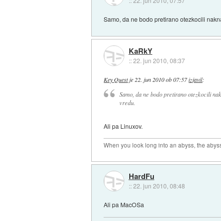
::
22. jun 2010, 07:57
Samo, da ne bodo pretirano otezkocili nak
KaRkY
::
22. jun 2010, 08:37
Key Quest
je
22. jun 2010 ob 07:57
izjavil
:
Samo, da ne bodo pretirano otezkocili na
vredu.
Ali pa Linuxov.
When you look long into an abyss, the abyss
HardFu
::
22. jun 2010, 08:48
Ali pa MacOSa