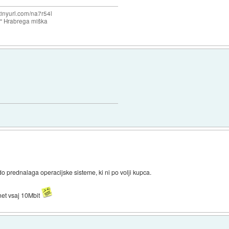
/tinyurl.com/na7r54l
e" Hrabrega miška
o prednalaga operacijske sisteme, ki ni po volji kupca.
rnet vsaj 10Mbit