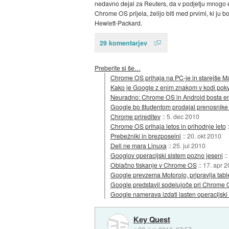
nedavno dejal za Reuters, da v podjetju mnogo ek
Chrome OS prijela, želijo biti med prvimi, ki ju 
Hewlett-Packard.
29 komentarjev
Preberite si še…
Chrome OS prihaja na PC-je in starejše M
Kako je Google z enim znakom v kodi pokv
Neuradno: Chrome OS in Android bosta e
Google bo študentom prodajal prenosnik
Chrome prireditev
::
5. dec 2010
Chrome OS prihaja letos in prihodnje leto
Prebežniki in brezposelni
::
20. okt 2010
Dell ne mara Linuxa
::
25. jul 2010
Googlov operacijski sistem pozno jeseni
::
Oblačno tiskanje v Chrome OS
::
17. apr 
Google prevzema Motorolo, pripravlja tabl
Google predstavil sodelujoče pri Chrome O
Google namerava izdati lasten operacijski
Key Quest