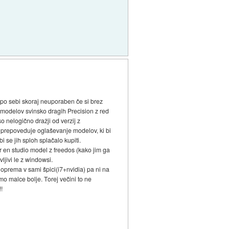
m po sebi skoraj neuporaben če si brez
 modelov svinsko dragih Precision z red
o nelogično dražji od verzij z
 prepoveduje oglaševanje modelov, ki bi
 se jih sploh splačalo kupiti.
er en studio model z freedos (kako jim ga
ljivi le z windowsi.
a oprema v sami špici(i7+nvidia) pa ni na
mo malce bolje. Torej večini to ne
!!