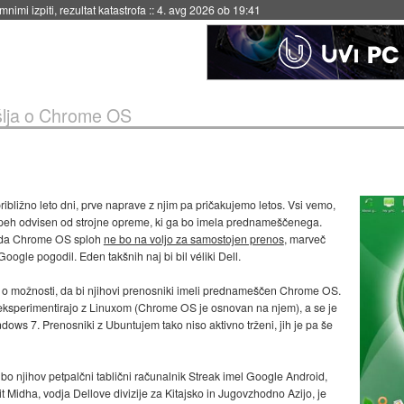
eto za večkratno uporabo
::
4. avg 2026 ob 19:41
šlja o Chrome OS
bližno leto dni, prve naprave z njim pa pričakujemo letos. Vsi vemo,
speh odvisen od strojne opreme, ki ga bo imela prednameščenega.
ko da Chrome OS sploh
ne bo na voljo za samostojen prenos
, marveč
Google pogodil. Eden takšnih naj bi bil véliki Dell.
 o možnosti, da bi njihovi prenosniki imeli prednameščen Chrome OS.
 eksperimentirajo z Linuxom (Chrome OS je osnovan na njem), a se je
ws 7. Prenosniki z Ubuntujem tako niso aktivno trženi, jih je pa še
bo njihov petpalčni tablični računalnik Streak imel Google Android,
Midha, vodja Dellove divizije za Kitajsko in Jugovzhodno Azijo, je