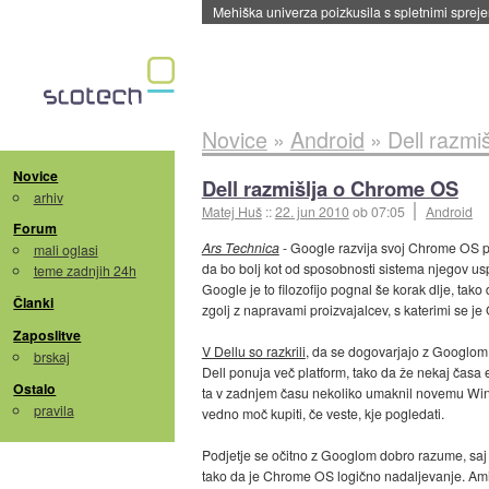
Evropska vesoljska agencija razvija svojo rak
Novice
»
Android
»
Dell razmi
Novice
Dell razmišlja o Chrome OS
arhiv
Matej Huš
::
22. jun 2010
ob 07:05
Android
Forum
Ars Technica
- Google razvija svoj Chrome OS pri
mali oglasi
da bo bolj kot od sposobnosti sistema njegov u
teme zadnjih 24h
Google je to filozofijo pognal še korak dlje, ta
Članki
zgolj z napravami proizvajalcev, s katerimi se je 
Zaposlitve
V Dellu so razkrili
, da se dogovarjajo z Googlom
brskaj
Dell ponuja več platform, tako da že nekaj časa
Ostalo
ta v zadnjem času nekoliko umaknil novemu Windo
pravila
vedno moč kupiti, če veste, kje pogledati.
Podjetje se očitno z Googlom dobro razume, saj 
tako da je Chrome OS logično nadaljevanje. Amit 