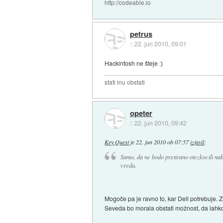
http://codeable.io
petrus
::
22. jun 2010, 09:01
Hackintosh ne šteje :)
stati inu obstati
opeter
::
22. jun 2010, 09:42
Key Quest
je
22. jun 2010 ob 07:57
izjavil
:
Samo, da ne bodo pretirano otezkocili na
vredu.
Mogoče pa je ravno to, kar Dell potrebuje. Z
Seveda bo morala obstati možnost, da lahk