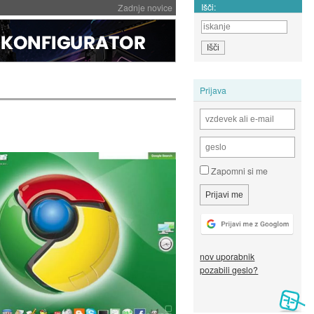
Išči:
Zadnje novice
Prijava
Zapomni si me
nov uporabnik
pozabili geslo?