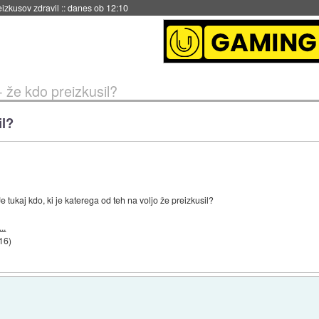
eizkusov zdravil
::
danes ob 12:10
že kdo preizkusil?
il?
Je tukaj kdo, ki je katerega od teh na voljo že preizkusil?
..
:16
)