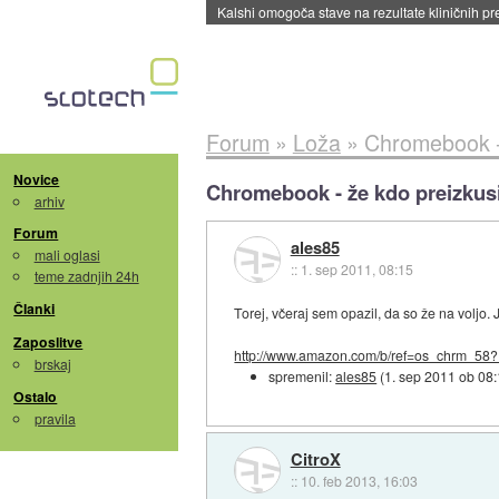
Kalshi omogoča stave na rezultate kliničnih pr
Forum
»
Loža
»
Chromebook - 
Novice
Chromebook - že kdo preizkus
arhiv
Forum
ales85
mali oglasi
::
1. sep 2011, 08:15
teme zadnjih 24h
Članki
Torej, včeraj sem opazil, da so že na voljo. 
Zaposlitve
http://www.amazon.com/b/ref=os_chrm_58?.
brskaj
spremenil:
ales85
(
1. sep 2011 ob 08
Ostalo
pravila
CitroX
::
10. feb 2013, 16:03