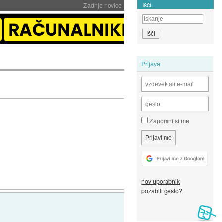
Išči:
Zadnje novice
Prijava
Zapomni si me
nov uporabnik
pozabili geslo?