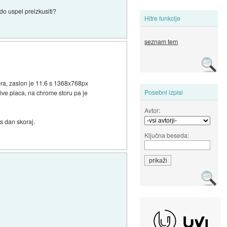
do uspel preizkusiti?
Hitre funkcije
seznam tem
bra, zaslon je 11.6 s 1368x768px
Posebni izpisi
ive placa, na chrome storu pa je
Avtor:
es dan skoraj.
Ključna beseda: