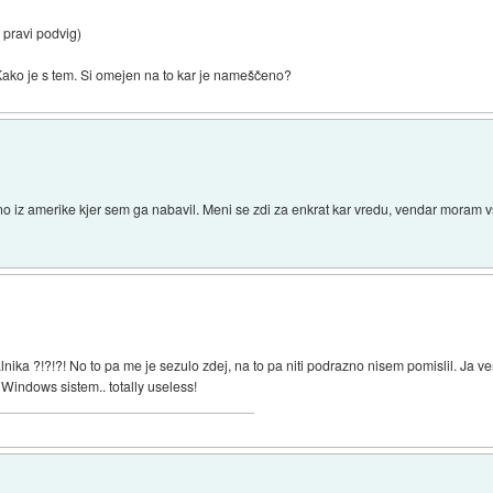
 pravi podvig)
Kako je s tem. Si omejen na to kar je nameščeno?
 iz amerike kjer sem ga nabavil. Meni se zdi za enkrat kar vredu, vendar moram vs
ika ?!?!?! No to pa me je sezulo zdej, na to pa niti podrazno nisem pomislil. Ja 
a Windows sistem.. totally useless!