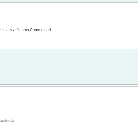
tak imam večinoma Chrome oprt.
romebooka.