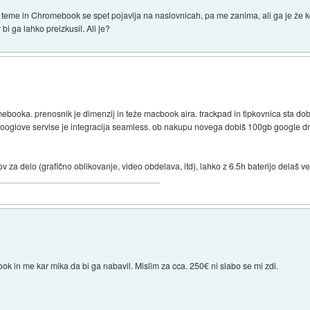
te teme in Chromebook se spet pojavlja na naslovnicah, pa me zanima, ali ga je že k
bi ga lahko preizkusil. Ali je?
booka. prenosnik je dimenzij in teže macbook aira. trackpad in tipkovnica sta do
googlove servise je integracija seamless. ob nakupu novega dobiš 100gb google dr
v za delo (grafično oblikovanje, video obdelava, itd), lahko z 6.5h baterijo delaš v
 in me kar mika da bi ga nabavil. Mislim za cca. 250€ ni slabo se mi zdi.