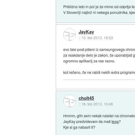
Približno leto in pol je že mimo od odprtja 
V Sloveniji najbrž ni nekega ponudnika, kjer 
JayKay
::
10. feb 2013, 18:53
evo tale post pišem iz samsungovega chrome
za vsakdanje delo je zakon, če uporabljaš 
ogromno aplikacij za vse razno.
kot rečeno, če ne rabiš nekih extra programo
cholt45
::
18. feb 2013, 10:46
Hmmm, glih sem nekak naletel na chromebook
JayKay predvidevam da maš
tega
?
Kje si ga nabavil ti?