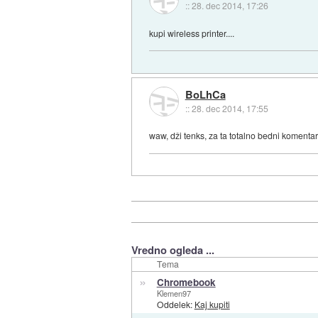
::
28. dec 2014, 17:26
kupi wireless printer....
BoLhCa
::
28. dec 2014, 17:55
waw, dži tenks, za ta totalno bedni komentar
Vredno ogleda ...
Tema
»
Chromebook
Klemen97
Oddelek:
Kaj kupiti