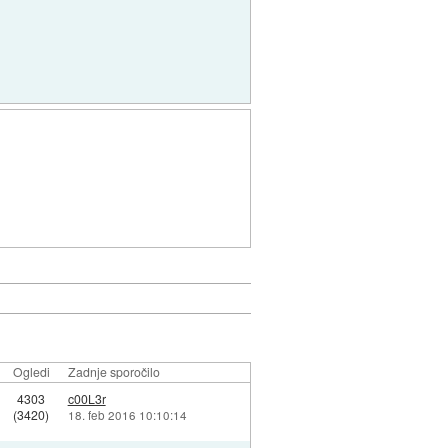
Ogledi
Zadnje sporočilo
4303
c00L3r
(3420)
18. feb 2016 10:10:14