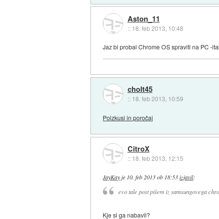
Aston_11
::
18. feb 2013, 10:48
Jaz bi probal Chrome OS spraviti na PC -i
cholt45
::
18. feb 2013, 10:59
Poizkusi in poročaj
CitroX
::
18. feb 2013, 12:15
JayKay
je
10. feb 2013 ob 18:53
izjavil
:
evo tale post pišem iz samsungovega ch
Kje si ga nabavil?