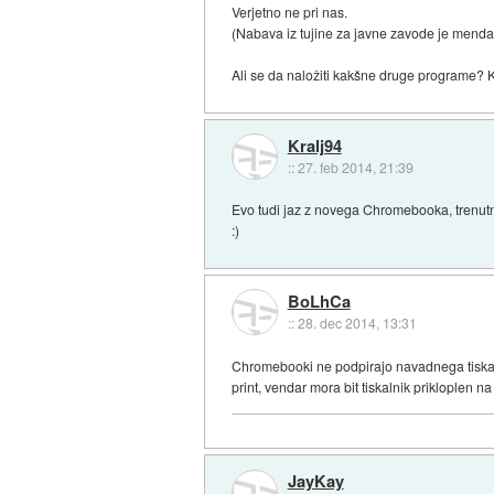
Verjetno ne pri nas.
(Nabava iz tujine za javne zavode je menda
Ali se da naložiti kakšne druge programe? 
Kralj94
::
27. feb 2014, 21:39
Evo tudi jaz z novega Chromebooka, trenutno
:)
BoLhCa
::
28. dec 2014, 13:31
Chromebooki ne podpirajo navadnega tiskaln
print, vendar mora bit tiskalnik prikloplen n
JayKay