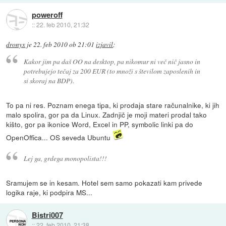
poweroff
::
22. feb 2010, 21:32
dronyx
je
22. feb 2010 ob 21:01
izjavil
:
Kakor jim pa daš OO na desktop, pa nikomur ni več nič jasno in
potrebujejo tečaj za 200 EUR (to množi s številom zaposlenih in
si skoraj na BDP).
To pa ni res. Poznam enega tipa, ki prodaja stare računalnike, ki jih
malo spolira, gor pa da Linux. Zadnjič je moji materi prodal tako
kišto, gor pa ikonice Word, Excel in PP, symbolic linki pa do
OpenOffica... OS seveda Ubuntu
Lej ga, grdega monopolista!!!
Sramujem se in kesam. Hotel sem samo pokazati kam privede
logika raje, ki podpira MS...
Bistri007
::
22. feb 2010, 21:38