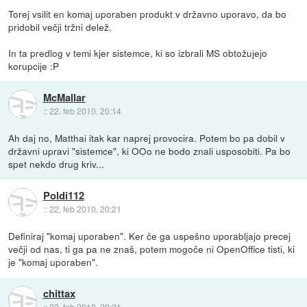
Torej vsilit en komaj uporaben produkt v državno uporavo, da bo
pridobil večji tržni delež.
In ta predlog v temi kjer sistemce, ki so izbrali MS obtožujejo
korupcije :P
McMallar
::
22. feb 2010, 20:14
Ah daj no, Matthai itak kar naprej provocira. Potem bo pa dobil v
državni upravi "sistemce", ki OOo ne bodo znali usposobiti. Pa bo
spet nekdo drug kriv...
Poldi112
::
22. feb 2010, 20:21
Definiraj "komaj uporaben". Ker če ga uspešno uporabljajo precej
večji od nas, ti ga pa ne znaš, potem mogoče ni OpenOffice tisti, ki
je "komaj uporaben".
chittax
::
22. feb 2010, 20:21