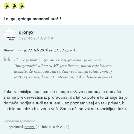
Lej ga, grdega monopolista!!!
dronyx
::
22. feb 2010, 21:19
BlueRunner
je
22. feb 2010 ob 21:12
izjavil
:
Eh. Če že moram izbirati, če naj gre denar za domače
"integratorje" ali pa za MS-jeve licence, potem raje izberem
domače. Že samo zato, da bo čim več denarja ostalo znotraj
RS/EU (recimo, da so EU integratorji tako ali tako domači).
Tako razmišljam tudi sam in mnoge države spodbujajo domače
znanje prek investicij iz proračuna, da lahko potem to znanje tržijo
domača podjetja tudi na tujem. Jaz poznam vsaj en tak primer, bi
jih bilo pa lahko bistveno več. Samo očitno vsi ne razmišljajo tako.
Zgodovina sprememb…
spremenil:
dronyx
(
22. feb 2010 ob 21:22
)