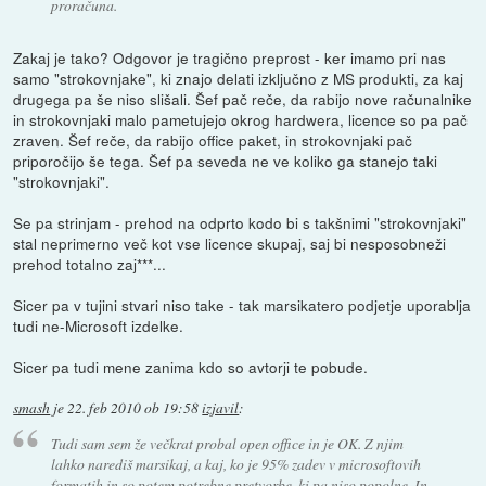
proračuna.
Zakaj je tako? Odgovor je tragično preprost - ker imamo pri nas
samo "strokovnjake", ki znajo delati izključno z MS produkti, za kaj
drugega pa še niso slišali. Šef pač reče, da rabijo nove računalnike
in strokovnjaki malo pametujejo okrog hardwera, licence so pa pač
zraven. Šef reče, da rabijo office paket, in strokovnjaki pač
priporočijo še tega. Šef pa seveda ne ve koliko ga stanejo taki
"strokovnjaki".
Se pa strinjam - prehod na odprto kodo bi s takšnimi "strokovnjaki"
stal neprimerno več kot vse licence skupaj, saj bi nesposobneži
prehod totalno zaj***...
Sicer pa v tujini stvari niso take - tak marsikatero podjetje uporablja
tudi ne-Microsoft izdelke.
Sicer pa tudi mene zanima kdo so avtorji te pobude.
smash
je
22. feb 2010 ob 19:58
izjavil
:
Tudi sam sem že večkrat probal open office in je OK. Z njim
lahko narediš marsikaj, a kaj, ko je 95% zadev v microsoftovih
formatih in so potem potrebne pretvorbe, ki pa niso popolne. In