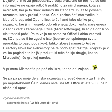
Dejstvo je in to za gospodarstvo velja praktično še bolj, da se šefi
informatike ne upajo odločiti praktično za nič drugega, kota za
microsoft, ker je to "kao" industrijski standard. In jaz to povsem
razumem, ker v praksi je tako. Če si recimo šef informatike in
izbereš brezplačni Openoffice, te šefi and tabo slej ko prej
razguzijo, ker jim ni uspelo odpreti enega dokumenta, narejenega
v zadnji verziji zaresnega Offica (Microsoftovega), ki so ga dobili po
elektronski pošti. Pa to velja ne samo za Office! Lahko vzameš
mySQL, pa se ti bo zgodilo isto (čeprav pol spletnega sveta
uporablja to bazo podatkov), lahko izbereš namesto Active
Directory Novellov e-directory pa te bodo spet raztrgali (čeprav je v
veliko pogledih to boljši produkt, ki teče še kje drugje, kot na
Microsoftu), če gre kaj narobe.
V primeru Microsofta pa pač nisi kriv, ker so oni zajebali.
Se pa pa po moje dejansko
razmetava preveč denarja
za IT čisto
po nepotrebnem! Če bi danes ostali na MS Officu iz leta 2003 ne bi
nihče niti opazil.
Zgodovina sprememb…
spremenil:
dronyx
(
22. feb 2010 ob 18:49
)