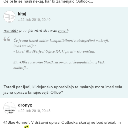
Če bi le še našli nekaj, kar bi zamenjalo Outlook...
kitaj
::
22. feb 2010, 20:40
Bistri007
je
22. feb 2010 ob 19:46
izjavil
:
Če je ena izmed zahtev kompatibilnost z obstoječimi makroji,
imaš na voljo:
- Corel WordPerfect Office X4, ki pa ni v slovenščini.
StarOffice s svojim StarBasicom pa ni kompatibilna z VBA
makroji...
Zaradi par ljudi, ki dejansko uporabljajo te makroje mora imeti cela
javna uprava tanajnovejši Office?
dronyx
::
22. feb 2010, 20:45
@BlueRunner: V državni upravi Outlooka skoraj ne boš srečal. In