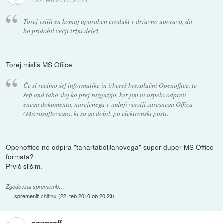
Torej vsilit en komaj uporaben produkt v državno uporavo, da
bo pridobil večji tržni delež.
Torej misliš MS Ofiice
Če si recimo šef informatike in izbereš brezplačni Openoffice, te
šefi and tabo slej ko prej razguzijo, ker jim ni uspelo odpreti
enega dokumenta, narejenega v zadnji verziji zaresnega Offica
(Microsoftovega), ki so ga dobili po elektronski pošti.
Openoffice ne odpira "tanartaboljtanovega" super duper MS Office
formata?
Prvič slišim.
Zgodovina sprememb…
spremenil:
chittax
(
22. feb 2010 ob 20:23
)
poweroff