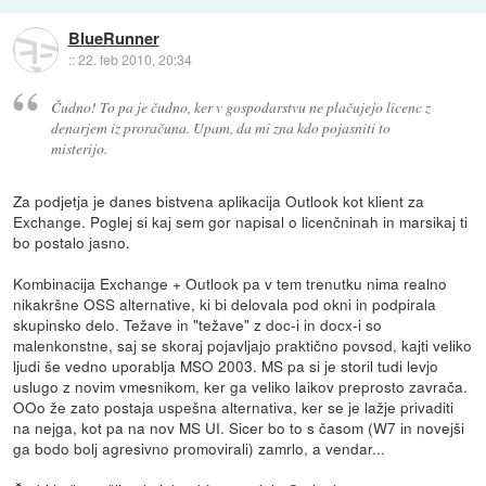
BlueRunner
::
22. feb 2010, 20:34
Čudno! To pa je čudno, ker v gospodarstvu ne plačujejo licenc z
denarjem iz proračuna. Upam, da mi zna kdo pojasniti to
misterijo.
Za podjetja je danes bistvena aplikacija Outlook kot klient za
Exchange. Poglej si kaj sem gor napisal o licenčninah in marsikaj ti
bo postalo jasno.
Kombinacija Exchange + Outlook pa v tem trenutku nima realno
nikakršne OSS alternative, ki bi delovala pod okni in podpirala
skupinsko delo. Težave in "težave" z doc-i in docx-i so
malenkonstne, saj se skoraj pojavljajo praktično povsod, kajti veliko
ljudi še vedno uporablja MSO 2003. MS pa si je storil tudi levjo
uslugo z novim vmesnikom, ker ga veliko laikov preprosto zavrača.
OOo že zato postaja uspešna alternativa, ker se je lažje privaditi
na nejga, kot pa na nov MS UI. Sicer bo to s časom (W7 in novejši
ga bodo bolj agresivno promovirali) zamrlo, a vendar...