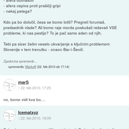
- afera cepiva proti prašičji gripi
- nekaj petega?
Kdo pa bo določil, česa se bomo lotili? Pregreti forumaš,
predsednik vlade? Ali bomo raje morda poskušali reševati VSE
probleme, ki nas pestijo? To je pač samo eden od njih.
Tebi pa sicer želim veselo ukvarjanje s ključnim problemom
Slovenije v tem trenutku - onaon Bar-i-Ševič.
Zgodovina sprememb…
spremenilo:
Markoff
(
22. feb 2010 ob 17:14
)
marS
::
22. feb 2010, 17:25
no, bomo vidl kva bo....
Icematxyz
::
22. feb 2010, 18:09