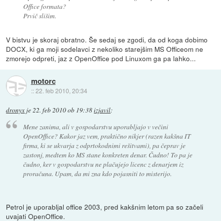
Office formata?
Prvič slišim.
V bistvu je skoraj obratno. Še sedaj se zgodi, da od koga dobimo
DOCX, ki ga moji sodelavci z nekoliko starejšim MS Officeom ne
zmorejo odpreti, jaz z OpenOffice pod Linuxom ga pa lahko...
motorc
::
22. feb 2010, 20:34
dronyx
je
22. feb 2010 ob 19:38
izjavil
:
Mene zanima, ali v gospodarstvu uporabljajo v večini
OpenOffice? Kakor jaz vem, praktično nikjer (razen kakšna IT
firma, ki se ukvarja z odprtokodnimi rešitvami), pa čeprav je
zastonj, medtem ko MS stane konkreten denar. Čudno! To pa je
čudno, ker v gospodarstvu ne plačujejo licenc z denarjem iz
proračuna. Upam, da mi zna kdo pojasniti to misterijo.
Petrol je uporabljal office 2003, pred kakšnim letom pa so začeli
uvajati OpenOffice.