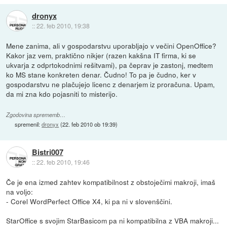
dronyx
::
22. feb 2010, 19:38
Mene zanima, ali v gospodarstvu uporabljajo v večini OpenOffice?
Kakor jaz vem, praktično nikjer (razen kakšna IT firma, ki se
ukvarja z odprtokodnimi rešitvami), pa čeprav je zastonj, medtem
ko MS stane konkreten denar. Čudno! To pa je čudno, ker v
gospodarstvu ne plačujejo licenc z denarjem iz proračuna. Upam,
da mi zna kdo pojasniti to misterijo.
Zgodovina sprememb…
spremenil:
dronyx
(
22. feb 2010 ob 19:39
)
Bistri007
::
22. feb 2010, 19:46
Če je ena izmed zahtev kompatibilnost z obstoječimi makroji, imaš
na voljo:
- Corel WordPerfect Office X4, ki pa ni v slovenščini.
StarOffice s svojim StarBasicom pa ni kompatibilna z VBA makroji...