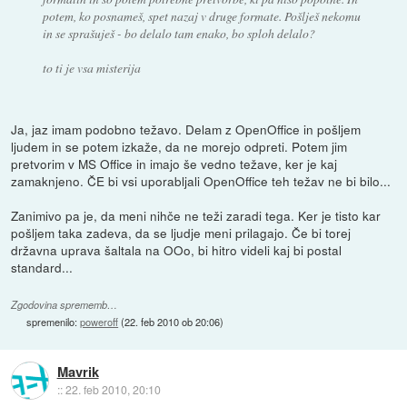
potem, ko posnameš, spet nazaj v druge formate. Pošlješ nekomu
in se sprašuješ - bo delalo tam enako, bo sploh delalo?
to ti je vsa misterija
Ja, jaz imam podobno težavo. Delam z OpenOffice in pošljem
ljudem in se potem izkaže, da ne morejo odpreti. Potem jim
pretvorim v MS Office in imajo še vedno težave, ker je kaj
zamaknjeno. ČE bi vsi uporabljali OpenOffice teh težav ne bi bilo...
Zanimivo pa je, da meni nihče ne teži zaradi tega. Ker je tisto kar
pošljem taka zadeva, da se ljudje meni prilagajo. Če bi torej
državna uprava šaltala na OOo, bi hitro videli kaj bi postal
standard...
Zgodovina sprememb…
spremenilo:
poweroff
(
22. feb 2010 ob 20:06
)
Mavrik
::
22. feb 2010, 20:10