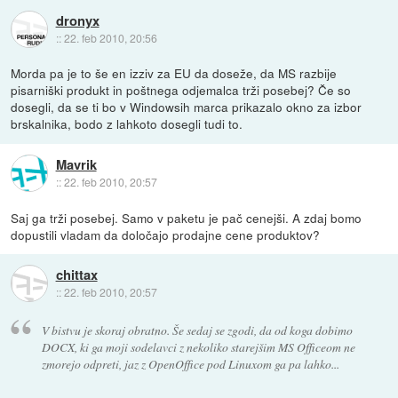
dronyx
::
22. feb 2010, 20:56
Morda pa je to še en izziv za EU da doseže, da MS razbije
pisarniški produkt in poštnega odjemalca trži posebej? Če so
dosegli, da se ti bo v Windowsih marca prikazalo okno za izbor
brskalnika, bodo z lahkoto dosegli tudi to.
Mavrik
::
22. feb 2010, 20:57
Saj ga trži posebej. Samo v paketu je pač cenejši. A zdaj bomo
dopustili vladam da določajo prodajne cene produktov?
chittax
::
22. feb 2010, 20:57
V bistvu je skoraj obratno. Še sedaj se zgodi, da od koga dobimo
DOCX, ki ga moji sodelavci z nekoliko starejšim MS Officeom ne
zmorejo odpreti, jaz z OpenOffice pod Linuxom ga pa lahko...