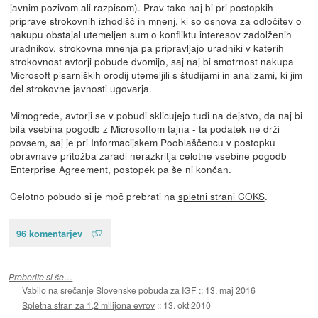
javnim pozivom ali razpisom). Prav tako naj bi pri postopkih
priprave strokovnih izhodišč in mnenj, ki so osnova za odločitev o
nakupu obstajal utemeljen sum o konfliktu interesov zadolženih
uradnikov, strokovna mnenja pa pripravljajo uradniki v katerih
strokovnost avtorji pobude dvomijo, saj naj bi smotrnost nakupa
Microsoft pisarniških orodij utemeljili s študijami in analizami, ki jim
del strokovne javnosti ugovarja.
Mimogrede, avtorji se v pobudi sklicujejo tudi na dejstvo, da naj bi
bila vsebina pogodb z Microsoftom tajna - ta podatek ne drži
povsem, saj je pri Informacijskem Pooblaščencu v postopku
obravnave pritožba zaradi nerazkritja celotne vsebine pogodb
Enterprise Agreement, postopek pa še ni končan.
Celotno pobudo si je moč prebrati na
spletni strani COKS
.
96 komentarjev
Preberite si še…
Vabilo na srečanje Slovenske pobuda za IGF
::
13. maj 2016
Spletna stran za 1,2 milijona evrov
::
13. okt 2010