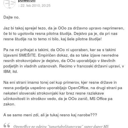
::
22. feb 2010, 20:25
Dajte no.
Jaz bi takoj sprejel tezo, da je OOo za državno upravo neprimeren,
če bi to ugotovila resna pilotna študija. Dejstvo pa je, da pri nas
resne študije na to temo ni bilo, kaj šele pilotne študije!
Pa ne mi prihajat s takimi, da OOo ni uporaben, ker se s takimi
izjavami SMEŠITE. Empiričen dokaz, da so take izjave nevredne
resnih strokovnjakov je dejstvo, da OOo uporabljajo v številnih
podjetjih in vladnih ustanovah. Recimo v francoski državni upravi, v
IBM, itd.
Na eni strani imamo torej cel kup primerov, kjer resne države in
resna podjetja uspešno uporabljajo OpenOffice, na drugi strani pa
nekateri slovenski strokovnjaki kar brez resne raziskave
učinkovitosti in stroškov vedo, da je OOo zanič, MS Office pa
zakon.
A se samo meni zdi, ali je tukaj resno kaj narobe???
Openoffice ne odpira "tanartaboljtanovega" super duper MS