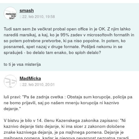
smash
::
22. feb 2010, 19:58
Tudi sam sem že večkrat probal open office in je OK. Z njim lahko
narediš marsikaj, a kaj, ko je 95% zadev v microsoftovih formatih in
so potem potrebne pretvorbe, ki pa niso popolne. In potem, ko
posnameš, spet nazaj v druge formate. Pošlješ nekomu in se
sprašuješ - bo delalo tam enako, bo sploh delalo?
to ti je vsa misterija
MadMicka
::
22. feb 2010, 20:01
luli pravi: "Pa še zadnja cvetka : Obstaja sum korupcije, policija pa
ne bomo prijavili, saj po našem mnenju korupcija ni kaznivo
dejanje."
V bistvu je bilo v 14. členu Kazenskega zakonika zapisano: "Ni
kaznivo dejanje tisto dejanje, ki ima sicer z zakonom določene
znake kaznivega dejanja, je pa majhnega pomena. Dejanje je
majhnega pomena, kadar je njegova nevarnost neznatna zaradi