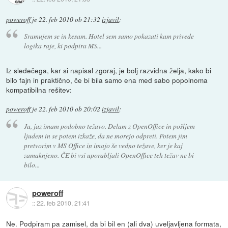
poweroff
je
22. feb 2010 ob 21:32
izjavil
:
Sramujem se in kesam. Hotel sem samo pokazati kam privede
logika raje, ki podpira MS...
Iz sledečega, kar si napisal zgoraj, je bolj razvidna želja, kako bi
bilo fajn in praktično, če bi bila samo ena med sabo popolnoma
kompatibilna rešitev:
poweroff
je
22. feb 2010 ob 20:02
izjavil
:
Ja, jaz imam podobno težavo. Delam z OpenOffice in pošljem
ljudem in se potem izkaže, da ne morejo odpreti. Potem jim
pretvorim v MS Office in imajo še vedno težave, ker je kaj
zamaknjeno. ČE bi vsi uporabljali OpenOffice teh težav ne bi
bilo...
poweroff
::
22. feb 2010, 21:41
Ne. Podpiram pa zamisel, da bi bil en (ali dva) uveljavljena formata,