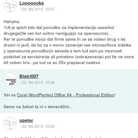
Looooooka
::
22. feb 2010, 15:37
Hahaha.
1)A je sploh kdo dal ponudbo za implementacijo cesarkol
drugega(tle vec kot ocitno namigujejo na opensource).
Ker te ponudbe morjo dat firme same.In ce se noben drug v tej
drzavi ni javil, da bo za n-evrov zamenjal vse microsoftove izdelke
z opensource ponudbo(in seveda s tem tud sam po moznosti
poskrbel za servisiranje ali potrebno izobrazevanje) pol tle ne more
bit noben kriv...pa tud ce so 20x preplacal zadevo.
Bistri007
::
22. feb 2010, 15:38
Vsi na
Corel WordPerfect Office X4 - Professional Edition
!
Samo na žalost ta ni v slovenščini...
opeter
::
22. feb 2010, 15:39