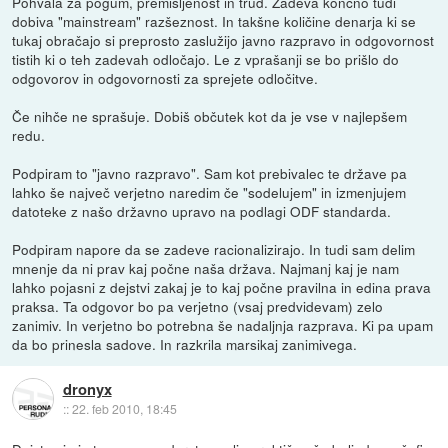
Pohvala za pogum, premišljenost in trud. Zadeva končno tudi
dobiva "mainstream" razšeznost. In takšne količine denarja ki se
tukaj obračajo si preprosto zaslužijo javno razpravo in odgovornost
tistih ki o teh zadevah odločajo. Le z vprašanji se bo prišlo do
odgovorov in odgovornosti za sprejete odločitve.
Če nihče ne sprašuje. Dobiš občutek kot da je vse v najlepšem
redu.
Podpiram to "javno razpravo". Sam kot prebivalec te države pa
lahko še največ verjetno naredim če "sodelujem" in izmenjujem
datoteke z našo državno upravo na podlagi ODF standarda.
Podpiram napore da se zadeve racionalizirajo. In tudi sam delim
mnenje da ni prav kaj počne naša država. Najmanj kaj je nam
lahko pojasni z dejstvi zakaj je to kaj počne pravilna in edina prava
praksa. Ta odgovor bo pa verjetno (vsaj predvidevam) zelo
zanimiv. In verjetno bo potrebna še nadaljnja razprava. Ki pa upam
da bo prinesla sadove. In razkrila marsikaj zanimivega.
dronyx
::
22. feb 2010, 18:45