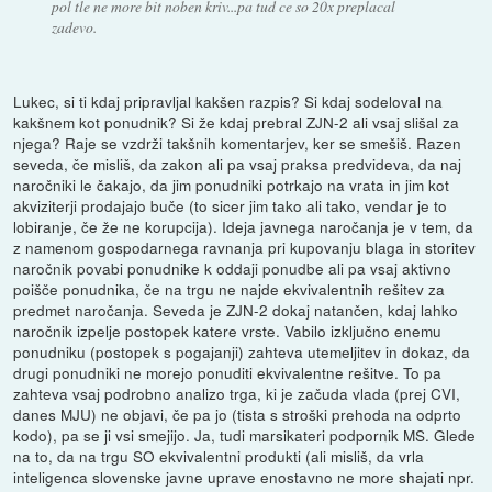
pol tle ne more bit noben kriv...pa tud ce so 20x preplacal
zadevo.
Lukec, si ti kdaj pripravljal kakšen razpis? Si kdaj sodeloval na
kakšnem kot ponudnik? Si že kdaj prebral ZJN-2 ali vsaj slišal za
njega? Raje se vzdrži takšnih komentarjev, ker se smešiš. Razen
seveda, če misliš, da zakon ali pa vsaj praksa predvideva, da naj
naročniki le čakajo, da jim ponudniki potrkajo na vrata in jim kot
akviziterji prodajajo buče (to sicer jim tako ali tako, vendar je to
lobiranje, če že ne korupcija). Ideja javnega naročanja je v tem, da
z namenom gospodarnega ravnanja pri kupovanju blaga in storitev
naročnik povabi ponudnike k oddaji ponudbe ali pa vsaj aktivno
poišče ponudnika, če na trgu ne najde ekvivalentnih rešitev za
predmet naročanja. Seveda je ZJN-2 dokaj natančen, kdaj lahko
naročnik izpelje postopek katere vrste. Vabilo izključno enemu
ponudniku (postopek s pogajanji) zahteva utemeljitev in dokaz, da
drugi ponudniki ne morejo ponuditi ekvivalentne rešitve. To pa
zahteva vsaj podrobno analizo trga, ki je začuda vlada (prej CVI,
danes MJU) ne objavi, če pa jo (tista s stroški prehoda na odprto
kodo), pa se ji vsi smejijo. Ja, tudi marsikateri podpornik MS. Glede
na to, da na trgu SO ekvivalentni produkti (ali misliš, da vrla
inteligenca slovenske javne uprave enostavno ne more shajati npr.