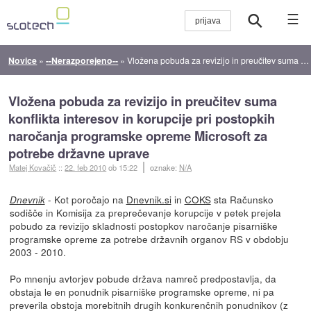
☰
Novice
»
--Nerazporejeno--
»
Vložena pobuda za revizijo in preučitev suma konflikta interesov in korupcije pri postopkih naročanja programske opreme Microsoft za potrebe državne uprave
Vložena pobuda za revizijo in preučitev suma
konflikta interesov in korupcije pri postopkih
naročanja programske opreme Microsoft za
potrebe državne uprave
Matej Kovačič
::
22. feb 2010
ob 15:22
oznake:
N/A
- Kot poročajo na
Dnevnik.si
in
COKS
sta Računsko
Dnevnik
sodišče in Komisija za preprečevanje korupcije v petek prejela
pobudo za revizijo skladnosti postopkov naročanje pisarniške
programske opreme za potrebe državnih organov RS v obdobju
2003 - 2010.
Po mnenju avtorjev pobude država namreč predpostavlja, da
obstaja le en ponudnik pisarniške programske opreme, ni pa
preverila obstoja morebitnih drugih konkurenčnih ponudnikov (z