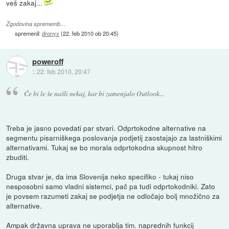
veš zakaj...
Zgodovina sprememb…
spremenil:
dronyx
(
22. feb 2010 ob 20:45
)
poweroff
::
22. feb 2010, 20:47
Če bi le še našli nekaj, kar bi zamenjalo Outlook...
Treba je jasno povedati par stvari. Odprtokodne alternative na
segmentu pisarniškega poslovanja podjetij zaostajajo za lastniškimi
alternativami. Tukaj se bo morala odprtokodna skupnost hitro
zbuditi.
Druga stvar je, da ima Slovenija neko specifiko - tukaj niso
nesposobni samo vladni sistemci, pač pa tudi odprtokodniki. Zato
je povsem razumeti zakaj se podjetja ne odločajo bolj množično za
alternative.
Ampak državna uprava ne uporablja tim. naprednih funkcij