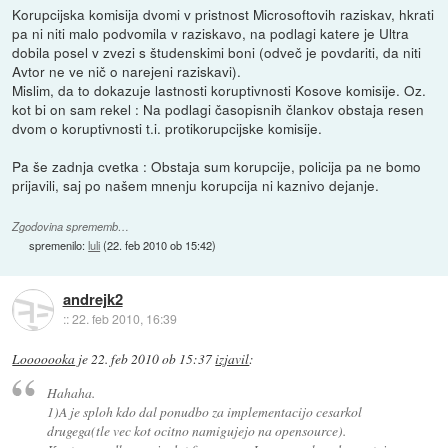
Korupcijska komisija dvomi v pristnost Microsoftovih raziskav, hkrati
pa ni niti malo podvomila v raziskavo, na podlagi katere je Ultra
dobila posel v zvezi s študenskimi boni (odveč je povdariti, da niti
Avtor ne ve nič o narejeni raziskavi).
Mislim, da to dokazuje lastnosti koruptivnosti Kosove komisije. Oz.
kot bi on sam rekel : Na podlagi časopisnih člankov obstaja resen
dvom o koruptivnosti t.i. protikorupcijske komisije.
Pa še zadnja cvetka : Obstaja sum korupcije, policija pa ne bomo
prijavili, saj po našem mnenju korupcija ni kaznivo dejanje.
Zgodovina sprememb…
spremenilo:
luli
(
22. feb 2010 ob 15:42
)
andrejk2
::
22. feb 2010, 16:39
Looooooka
je
22. feb 2010 ob 15:37
izjavil
:
Hahaha.
1)A je sploh kdo dal ponudbo za implementacijo cesarkol
drugega(tle vec kot ocitno namigujejo na opensource).