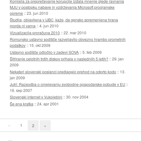
Komisija za preprečevanje korupcije izdala mnenje glede ravnanja
MJU v postopku nabave in vzdrževanja Microsoft programske
opreme
::
23. jun 2010
Študija, objavljena v IJBC, kaže, da gensko spremenjena hrana
morda ni varna
::
4. jun 2010
Vizualizacija proračuna 2010
::
22. mar 2010
Romunsko ustavno sodišče razveljavilo obvezno hrambo prometnih
podatkov
::
15. okt 2009
Ustavno sodišče odločilo v zadevi SOVA
::
5. feb 2009
Šifriranje celotnih trdih diskov prihaja v naslednjih 5 letih?
::
29. jan
2009
Nekateri slovenski poslanci predlagajo prehod na odprto kodo
::
13.
jan 2009
Jutri: Razsodba o omejevanju svobodne gospodarske pobude v EU
::
16. sep 2007
Slovenski internet v Vukojebini
::
30. nov 2004
Še ena kratka
::
24. apr 2001
«
1
2
»