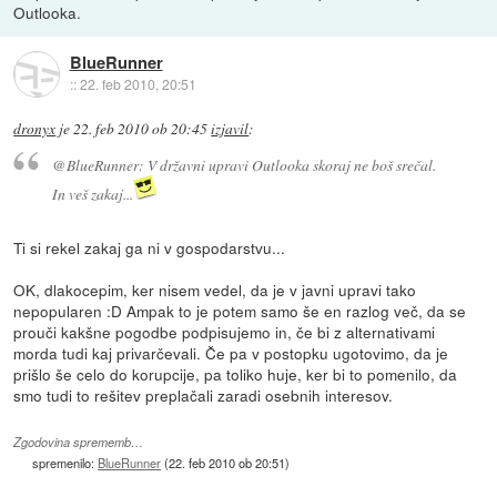
Outlooka.
BlueRunner
::
22. feb 2010, 20:51
dronyx
je
22. feb 2010 ob 20:45
izjavil
:
@BlueRunner: V državni upravi Outlooka skoraj ne boš srečal.
In veš zakaj...
Ti si rekel zakaj ga ni v gospodarstvu...
OK, dlakocepim, ker nisem vedel, da je v javni upravi tako
nepopularen :D Ampak to je potem samo še en razlog več, da se
prouči kakšne pogodbe podpisujemo in, če bi z alternativami
morda tudi kaj privarčevali. Če pa v postopku ugotovimo, da je
prišlo še celo do korupcije, pa toliko huje, ker bi to pomenilo, da
smo tudi to rešitev preplačali zaradi osebnih interesov.
Zgodovina sprememb…
spremenilo:
BlueRunner
(
22. feb 2010 ob 20:51
)