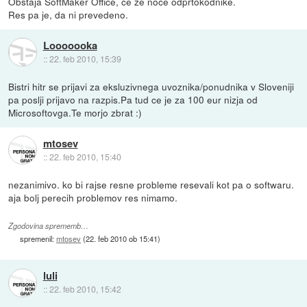
Obstaja SoftMaker Office, če že noče odprtokodnike.
Res pa je, da ni prevedeno.
Looooooka
::
22. feb 2010, 15:39
Bistri hitr se prijavi za eksluzivnega uvoznika/ponudnika v Sloveniji
pa poslji prijavo na razpis.Pa tud ce je za 100 eur nizja od
Microsoftovga.Te morjo zbrat :)
mtosev
::
22. feb 2010, 15:40
nezanimivo. ko bi rajse resne probleme resevali kot pa o softwaru.
aja bolj perecih problemov res nimamo.
Zgodovina sprememb…
spremenil:
mtosev
(
22. feb 2010 ob 15:41
)
luli
::
22. feb 2010, 15:42