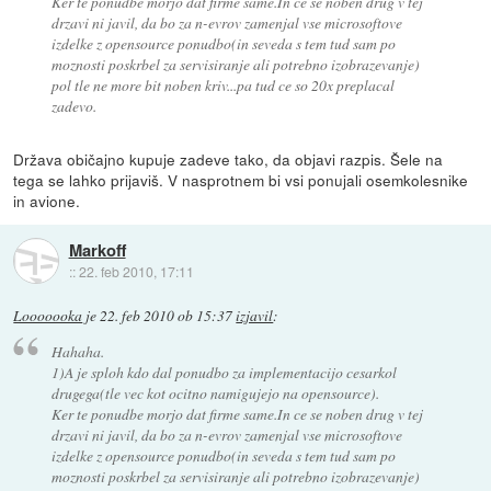
Ker te ponudbe morjo dat firme same.In ce se noben drug v tej
drzavi ni javil, da bo za n-evrov zamenjal vse microsoftove
izdelke z opensource ponudbo(in seveda s tem tud sam po
moznosti poskrbel za servisiranje ali potrebno izobrazevanje)
pol tle ne more bit noben kriv...pa tud ce so 20x preplacal
zadevo.
Država običajno kupuje zadeve tako, da objavi razpis. Šele na
tega se lahko prijaviš. V nasprotnem bi vsi ponujali osemkolesnike
in avione.
Markoff
::
22. feb 2010, 17:11
Looooooka
je
22. feb 2010 ob 15:37
izjavil
:
Hahaha.
1)A je sploh kdo dal ponudbo za implementacijo cesarkol
drugega(tle vec kot ocitno namigujejo na opensource).
Ker te ponudbe morjo dat firme same.In ce se noben drug v tej
drzavi ni javil, da bo za n-evrov zamenjal vse microsoftove
izdelke z opensource ponudbo(in seveda s tem tud sam po
moznosti poskrbel za servisiranje ali potrebno izobrazevanje)