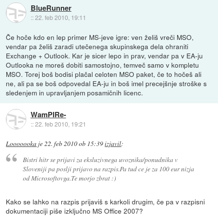
BlueRunner
::
22. feb 2010, 19:11
Če hoče kdo en lep primer MS-jeve igre: ven želiš vreči MSO,
vendar pa želiš zaradi utečenega skupinskega dela ohraniti
Exchange + Outlook. Kar je sicer lepo in prav, vendar pa v EA-ju
Outlooka ne moreš dobiti samostojno, temveč samo v kompletu
MSO. Torej boš bodisi plačal celoten MSO paket, če to hočeš ali
ne, ali pa se boš odpovedal EA-ju in boš imel precejšnje stroške s
sledenjem in upravljanjem posamičnih licenc.
WamPIRe-
::
22. feb 2010, 19:21
Looooooka
je
22. feb 2010 ob 15:39
izjavil
:
Bistri hitr se prijavi za eksluzivnega uvoznika/ponudnika v
Sloveniji pa poslji prijavo na razpis.Pa tud ce je za 100 eur nizja
od Microsoftovga.Te morjo zbrat :)
Kako se lahko na razpis prijaviš s karkoli drugim, če pa v razpisni
dokumentaciji piše izključno MS Office 2007?