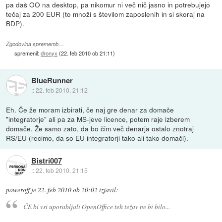
pa daš OO na desktop, pa nikomur ni več nič jasno in potrebujejo
tečaj za 200 EUR (to množi s številom zaposlenih in si skoraj na
BDP).
Zgodovina sprememb…
spremenil:
dronyx
(
22. feb 2010 ob 21:11
)
BlueRunner
::
22. feb 2010, 21:12
Eh. Če že moram izbirati, če naj gre denar za domače
"integratorje" ali pa za MS-jeve licence, potem raje izberem
domače. Že samo zato, da bo čim več denarja ostalo znotraj
RS/EU (recimo, da so EU integratorji tako ali tako domači).
Bistri007
::
22. feb 2010, 21:15
poweroff
je
22. feb 2010 ob 20:02
izjavil
:
ČE bi vsi uporabljali OpenOffice teh težav ne bi bilo...