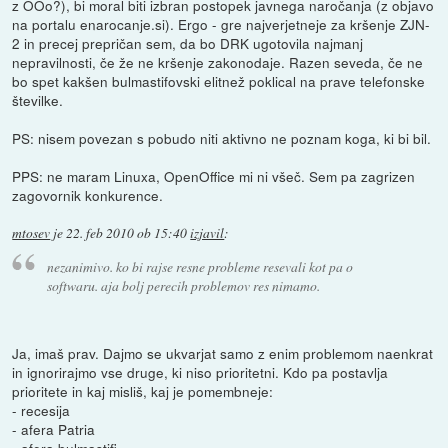
z OOo?), bi moral biti izbran postopek javnega naročanja (z objavo
na portalu enarocanje.si). Ergo - gre najverjetneje za kršenje ZJN-
2 in precej prepričan sem, da bo DRK ugotovila najmanj
nepravilnosti, če že ne kršenje zakonodaje. Razen seveda, če ne
bo spet kakšen bulmastifovski elitnež poklical na prave telefonske
številke.
PS: nisem povezan s pobudo niti aktivno ne poznam koga, ki bi bil.
PPS: ne maram Linuxa, OpenOffice mi ni všeč. Sem pa zagrizen
zagovornik konkurence.
mtosev
je
22. feb 2010 ob 15:40
izjavil
:
nezanimivo. ko bi rajse resne probleme resevali kot pa o
softwaru. aja bolj perecih problemov res nimamo.
Ja, imaš prav. Dajmo se ukvarjat samo z enim problemom naenkrat
in ignorirajmo vse druge, ki niso prioritetni. Kdo pa postavlja
prioritete in kaj misliš, kaj je pomembneje:
- recesija
- afera Patria
- afera bulmastifi