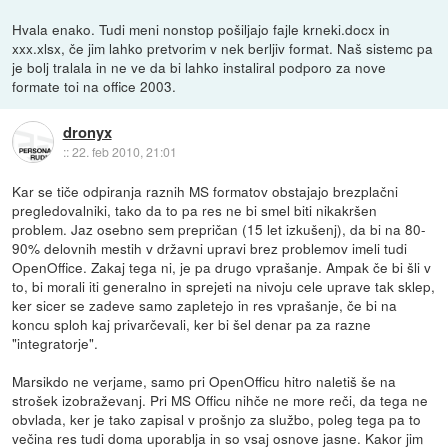
Hvala enako. Tudi meni nonstop pošiljajo fajle krneki.docx in
xxx.xlsx, če jim lahko pretvorim v nek berljiv format. Naš sistemc pa
je bolj tralala in ne ve da bi lahko instaliral podporo za nove
formate toi na office 2003.
dronyx
::
22. feb 2010, 21:01
Kar se tiče odpiranja raznih MS formatov obstajajo brezplačni
pregledovalniki, tako da to pa res ne bi smel biti nikakršen
problem. Jaz osebno sem prepričan (15 let izkušenj), da bi na 80-
90% delovnih mestih v državni upravi brez problemov imeli tudi
OpenOffice. Zakaj tega ni, je pa drugo vprašanje. Ampak če bi šli v
to, bi morali iti generalno in sprejeti na nivoju cele uprave tak sklep,
ker sicer se zadeve samo zapletejo in res vprašanje, če bi na
koncu sploh kaj privarčevali, ker bi šel denar pa za razne
"integratorje".
Marsikdo ne verjame, samo pri OpenOfficu hitro naletiš še na
strošek izobraževanj. Pri MS Officu nihče ne more reči, da tega ne
obvlada, ker je tako zapisal v prošnjo za službo, poleg tega pa to
večina res tudi doma uporablja in so vsaj osnove jasne. Kakor jim