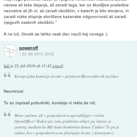
narave ali teže dejanja, ali zaradi tega, ker so škodljive posledice
neznatne ali jih ni, ali zaradi okoliščin, v katerih je bilo storjeno, in
zaradi nizke stopnje storilčeve kazenske odgovornosti ali zaradi
njegovih osebnih okoliščin."
A ne luli, človek se lahko vsak dan nauči kaj novega :)
poweroff
::
22. feb 2010, 20:02
luli
je
22. feb 2010 ob 15:42
izjavil
:
Korupcijska komisija dvomi v pristnost Microsoftovih raziskav
Neumnost.
To so zapisali pobudniki, komisija ni rekla še nič.
Mene zanima, ali v gospodarstvu uporabljajo v večini
OpenOffice? Kakor jaz vem, praktično nikjer, pa čeprav je
zastonj, medtem ko MS stane konkreten denar. Čudno! To pa je
čudno, ker v gospodarstvu ne plačujejo licenc z denarjem iz