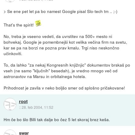
> Se ene pet let pa bo namest Google pisal Slo-tech tm .. ;-)
That's the spirit!
No, treba je vseeno vedeti, da uvrstitev na 500+ mesto ni
bohvekaj. Google je pomembnejši kot velika večina firm na svetu,
kar se pa na borzi ne pozna prav kmalu. Trgi niso neskončno
učinkoviti.
To, da lahko "za nekaj Kongresnih knjižnjic" dokumentov brskaš po
vseh (ne samo "ključnih" besedah), je vredno mnogo več od
astronavtov na Marsu in orbitalnega hotela.
Prihodnost je zavila v neko boljšo smer od splošno pričakovane!
root
::
28. feb 2004, 11:52
Hm če bo šlo Billi tak dalje bo čez 5 let skoraj brez keša.
swar