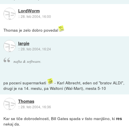
LordWorm
::
28. feb 2004, 16:00
Thomas je zelo dobro povedal
largie
::
28. feb 2004, 16:24
nafta & software.
pa poceni supermarketi
- Karl Albrecht, eden od "bratov ALDI",
drugi je na 14. mestu, pa Waltoni (Wal-Mart), mesta 5-10
Thomas
::
28. feb 2004, 16:36
Kar se tiče dobrodelnosti, Bill Gates spada v tisto manjšino, ki
res
nekaj da.