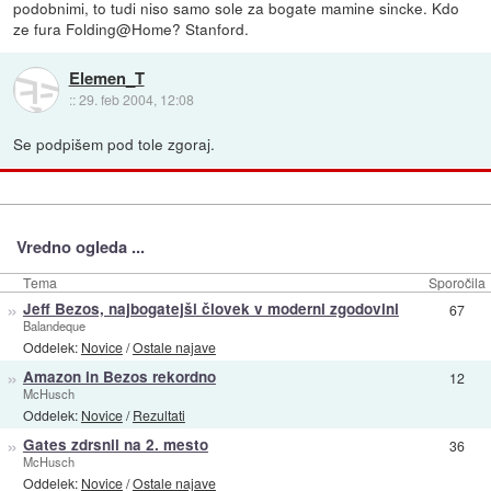
podobnimi, to tudi niso samo sole za bogate mamine sincke. Kdo
ze fura Folding@Home? Stanford.
Elemen_T
::
29. feb 2004, 12:08
Se podpišem pod tole zgoraj.
Vredno ogleda ...
Tema
Sporočila
»
Jeff Bezos, najbogatejši človek v moderni zgodovini
67
Balandeque
Oddelek:
Novice
/
Ostale najave
»
Amazon in Bezos rekordno
12
McHusch
Oddelek:
Novice
/
Rezultati
»
Gates zdrsnil na 2. mesto
36
McHusch
Oddelek:
Novice
/
Ostale najave