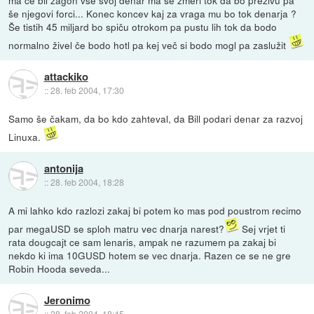
še njegovi forci... Konec koncev kaj za vraga mu bo tok denarja ?
Še tistih 45 miljard bo spiču otrokom pa pustu lih tok da bodo
normalno živel če bodo hotl pa kej več si bodo mogl pa zaslužit
attackiko
::
28. feb 2004, 17:30
Samo še čakam, da bo kdo zahteval, da Bill podari denar za razvoj
Linuxa.
antonija
::
28. feb 2004, 18:28
A mi lahko kdo razlozi zakaj bi potem ko mas pod poustrom recimo
par megaUSD se sploh matru vec dnarja narest?
Sej vrjet ti
rata dougcajt ce sam lenaris, ampak ne razumem pa zakaj bi
nekdo ki ima 10GUSD hotem se vec dnarja. Razen ce se ne gre
Robin Hooda seveda...
Jeronimo
::
28. feb 2004, 18:45