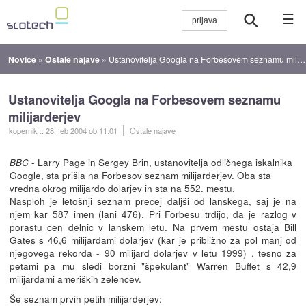
☰
Novice
»
Ostale najave
»
Ustanovitelja Googla na Forbesovem seznamu milijarderjev
Ustanovitelja Googla na Forbesovem seznamu
milijarderjev
kopernik
::
28. feb 2004
ob 11:01
Ostale najave
- Larry Page in Sergey Brin, ustanovitelja odličnega iskalnika
BBC
Google, sta prišla na Forbesov seznam milijarderjev. Oba sta
vredna okrog milijardo dolarjev in sta na 552. mestu.
Nasploh je letošnji seznam precej daljši od lanskega, saj je na
njem kar 587 imen (lani 476). Pri Forbesu trdijo, da je razlog v
porastu cen delnic v lanskem letu. Na prvem mestu ostaja Bill
Gates s 46,6 milijardami dolarjev (kar je približno za pol manj od
njegovega rekorda -
90 milijard
dolarjev v letu 1999) , tesno za
petami pa mu sledi borzni "špekulant" Warren Buffet s 42,9
milijardami ameriških zelencev.
Še seznam prvih petih milijarderjev: