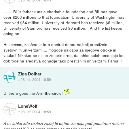
------ Bill's father runs a charitable foundation and Bill has gave
over $200 millions to that foundation. University of Washington has
received $34 million, University of Harvard has received $6 million,
University of Stanford has received $6 million... And the list keeps
going on------
Hmmmmm, kakšna je fora donirat denar najbolj prestižnim
svetovnim univerzam .... mogoče naložba za njegove otroke in
vnuke? Nikakor se mi ne zdi primerno, da lahko sploh omenjajo kot
dobrodelna sredstva donacije tako prestižnim univerzam. Farsa!!!
Ziga Dolhar
::
28. feb 2004, 18:59
U, there goes the A-in-the-circle!
LoneWolf
::
28. feb 2004, 18:59
A mi lahko kdo razlozi zakaj bi potem ko mas pod poustrom recimo
par megaUSD se sploh matru vec dnarja narest?