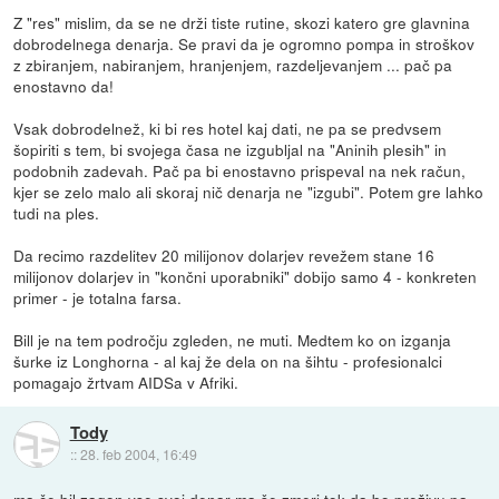
Z "res" mislim, da se ne drži tiste rutine, skozi katero gre glavnina
dobrodelnega denarja. Se pravi da je ogromno pompa in stroškov
z zbiranjem, nabiranjem, hranjenjem, razdeljevanjem ... pač pa
enostavno da!
Vsak dobrodelnež, ki bi res hotel kaj dati, ne pa se predvsem
šopiriti s tem, bi svojega časa ne izgubljal na "Aninih plesih" in
podobnih zadevah. Pač pa bi enostavno prispeval na nek račun,
kjer se zelo malo ali skoraj nič denarja ne "izgubi". Potem gre lahko
tudi na ples.
Da recimo razdelitev 20 milijonov dolarjev revežem stane 16
milijonov dolarjev in "končni uporabniki" dobijo samo 4 - konkreten
primer - je totalna farsa.
Bill je na tem področju zgleden, ne muti. Medtem ko on izganja
šurke iz Longhorna - al kaj že dela on na šihtu - profesionalci
pomagajo žrtvam AIDSa v Afriki.
Tody
::
28. feb 2004, 16:49
ma če bil zagon vse svoj denar ma še zmeri tok da bo preživu pa