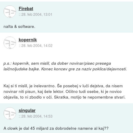
Firebat
::
28. feb 2004, 13:01
nafta & software.
kopernik
::
28. feb 2004, 14:02
p.s.: kopernik, sem mislil, da dober novinar/pisec presega
laičnoljudske bajke. Konec koncev gre za naziv poklica/dejavnosti.
Kaj si ti mislil, je irelevantno. Še posebej v luči dejstva, da nisem
novinar niti pisun, kaj šele lektor. Očitno tudi osebe, ki je novico
objavila, to ni zbodlo v oči. Skratka, motijo te nepomembne stvari.
singular
::
28. feb 2004, 14:53
A clowk je dal 45 miljard za dobrodelne namene al kaj??