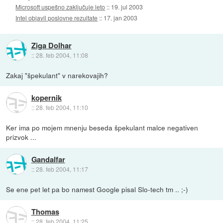
Microsoft uspešno zaključuje leto
::
19. jul 2003
Intel objavil poslovne rezultate
::
17. jan 2003
Ziga Dolhar
::
28. feb 2004, 11:08
Zakaj "špekulant" v narekovajih?
kopernik
::
28. feb 2004, 11:10
Ker ima po mojem mnenju beseda špekulant malce negativen
prizvok ...
Gandalfar
::
28. feb 2004, 11:17
Se ene pet let pa bo namest Google pisal Slo-tech tm .. ;-)
Thomas
::
28. feb 2004, 11:25