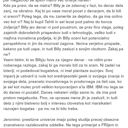
Kdo pa pravi, da se matra? Billy je ze zdavnaj v fazi, ko denar dela
zanj, ne obratno. Kaj bi po vase moral pocet z denarjem, da bi bili
vi srecni? Poleg tega, da mu zamerite ze dejstvo, da ga ima ocitno
vec kot vi? Naj bi kupil Tahiti in sel lezat pod palmo do konca
zivljenja? Billy-jev denar ni pod poustrom, se prav fino vlaga, poleg
zajetnih dobrodelnih prispevkov tudi v tehnologijo, veliko tudi v
majhna inovativna podjetja, ki jih Billy oceni kot potencialno
perspektivne in jim da moznost zagona. Vecina verjetno propade,
kaksno pa tudi uspe, in tudi Billy zasluzi s svojim vlozkom. Zakaj pa
ne?
Vsem tistim, ki so Billyju fovs za njegov denar - ne vidim prav
nobenega razloga, zakaj bi ga moralo biti za to sram. Ni zadel na
loteriji, ni podedoval bogatstva, ni imel plantaze suznjev. Svoj
imperij je ustvaril iz nule kot srednjesolski geek iz svojega znanja in
svojega dela, presneto inovativnega in prodornega za tisti cas, ko
je sel kot mulec proti velikim korporacijam a'la IBM. IBM mu tega se
do danes ni pozabil. Danes nekateri vidijo samo to, da ima pod
prstom megabucks. Fino, ce vprasas mene jih je zasluzil, in tudi
dela z njimi bistveno bolj v interesu clovestva kot marsikateri
razvajen bogatas - pa mu ne bi bilo treba.
Jeronimo: prestizne univerze imajo poleg studija precej obsezne
znanstveno-raziskovalne oddelke. Ne tega primerjat s FRIjem in