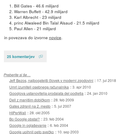
Bill Gates - 46.6 milijard
Warren Buffett - 42.9 milijard
Karl Albrecht - 23 milijard
princ Alwaleed Bin Talal Alsaud - 21.5 milijard
Paul Allen - 21 milijard
in povezava do izvorne
novice
.
25 komentarjev
Preberite si še…
Jeff Bezos, najbogatejši človek v moderni zgodovini
::
17. jul 2018
Umrl izumitelj osebnega računalnika
::
3. apr 2010
Googlova ustanovitelja prodajata del podjetja
::
24. jan 2010
Dell z manjšim dobičkom
::
28. feb 2009
Gates zdrsnil na 2. mesto
::
5. jul 2007
HIPerWall
::
28. okt 2005
Bo Google obstal?
::
23. feb 2004
Google in oglaševanje
::
6. feb 2004
Google upihnil peto svečko
::
10. sep 2003