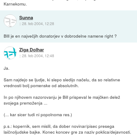
Karnekomu.
Sunna
::
28. feb 2004, 12:28
BIll je en največjih donatorjev v dobrodelne namene right ?
Ziga Dolhar
::
28. feb 2004, 12:48
Ja.
Sam najdejo se ljudje, ki slepo sledijo načelu, da so relativne
vrednosti bolj pomenske od absolutnih.
In po njihovem nazorovanju je Bill prispeval le majčken delež
svojega premoženja ...
(... kar sicer tudi ni popolnoma res.)
p.s.: kopernik, sem mislil, da dober novinar/pisec presega
laičnoljudske bajke. Konec koncev gre za naziv poklica/dejavnosti.