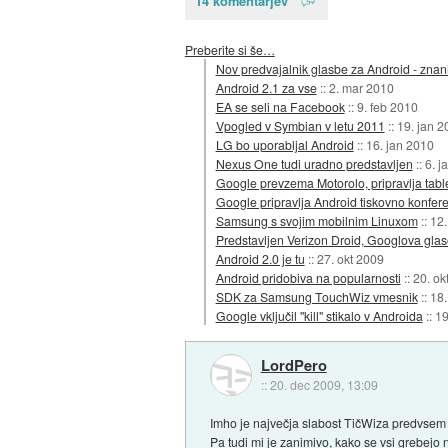
14 komentarjev
Preberite si še…
Nov predvajalnik glasbe za Android - zn
Android 2.1 za vse
::
2. mar 2010
EA se seli na Facebook
::
9. feb 2010
Vpogled v Symbian v letu 2011
::
19. jan 2
LG bo uporabljal Android
::
16. jan 2010
Nexus One tudi uradno predstavljen
::
6. j
Google prevzema Motorolo, pripravlja tabl
Google pripravlja Android tiskovno konfer
Samsung s svojim mobilnim Linuxom
::
12.
Predstavljen Verizon Droid, Googlova gla
Android 2.0 je tu
::
27. okt 2009
Android pridobiva na popularnosti
::
20. ok
SDK za Samsung TouchWiz vmesnik
::
18.
Google vključil "kill" stikalo v Androida
::
19
LordPero
::
20. dec 2009, 13:09
Imho je največja slabost TičWiza predvsem 
Pa tudi mi je zanimivo, kako se vsi grebejo