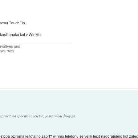
evmu TouchFlo.
nkosti enaka kot v WinMo.
rvatives and
 you with
praviti na specifičen telefon, je pa nekaj drugega.
ostopa oziroma je totalno zaprt? winmo telefonu se velik lepš nadgrajujejo kot zgle