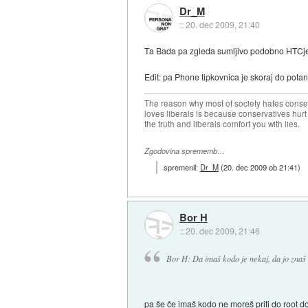
Dr_M
::
20. dec 2009, 21:40
Ta Bada pa zgleda sumljivo podobno HTCj
Edit: pa Phone tipkovnica je skoraj do pota
The reason why most of society hates conse
loves liberals is because conservatives hurt
the truth and liberals comfort you with lies.
Zgodovina sprememb…
spremenil:
Dr_M
(
20. dec 2009 ob 21:41
)
Bor H
::
20. dec 2009, 21:46
Bor H: Da imaš kodo je nekaj, da jo znaš s
pa še če imaš kodo ne moreš priti do root d