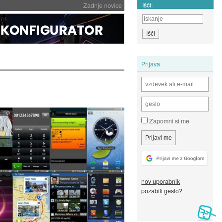
Išči:
Zadnje novice
Prijava
Zapomni si me
nov uporabnik
pozabili geslo?