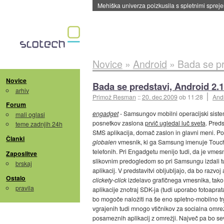
Evropska vesoljska agencija razvija svojo rak
Novice
»
Android
»
Bada se pr
Novice
Bada se predstavi, Android 2.
arhiv
Primož Resman
::
20. dec 2009
ob 11:28
And
Forum
engadget
- Samsungov mobilni operacijski sistem
mali oglasi
posnetkov zaslona
prvič ugledal luč sveta
. Preds
teme zadnjih 24h
SMS aplikacija, domač zaslon in glavni meni. Po 
Članki
globalen
vmesnik, ki ga Samsung imenuje Touch
telefonih. Pri Engadgetu menijo tudi, da je vm
Zaposlitve
slikovnim predogledom so pri Samsungu izdali t
brskaj
aplikacij. V predstavitvi obljubljajo, da bo razvo
Ostalo
clickety-click
izdelavo grafičnega vmesnika, tako
pravila
aplikacije znotraj SDK-ja (tudi uporabo fotoapra
bo mogoče naložiti na še eno spletno-mobilno trg
vgrajenih tudi mnogo vtičnikov za socialna omre
posameznih aplikacij z omrežji. Največ pa bo 