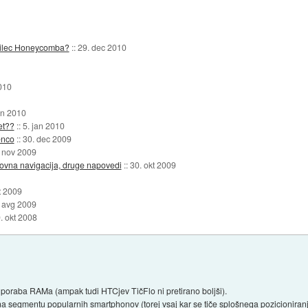
anilec Honeycomba?
::
29. dec 2010
010
an 2010
et??
::
5. jan 2010
enco
::
30. dec 2009
 nov 2009
sovna navigacija, druge napovedi
::
30. okt 2009
t 2009
 avg 2009
. okt 2008
poraba RAMa (ampak tudi HTCjev TičFlo ni pretirano boljši).
 na segmentu popularnih smartphonov (torej vsaj kar se tiče splošnega pozicioniran