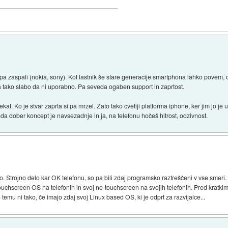
o pa zaspali (nokia, sony). Kot lastnik še stare generacije smartphona lahko povem, d
ela tako slabo da ni uporabno. Pa seveda ogaben support in zaprtost.
t. Ko je stvar zaprta si pa mrzel. Zato tako cvetiji platforma iphone, ker jim jo je 
da dober koncept je navsezadnje in ja, na telefonu hočeš hitrost, odzivnost.
o. Strojno delo kar OK telefonu, so pa bili zdaj programsko raztreščeni v vse sme
ouchscreen OS na telefonih in svoj ne-touchscreen na svojih telefonih. Pred kratkim
temu ni tako, če imajo zdaj svoj Linux based OS, ki je odprt za razvijalce...