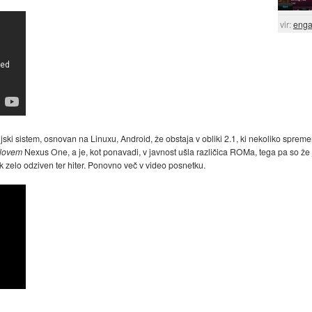
vir:
enga
ki sistem, osnovan na Linuxu, Android, že obstaja v obliki 2.1, ki nekoliko spreme
lovem
Nexus One, a je, kot ponavadi, v javnost ušla različica ROMa, tega pa so že
k zelo odziven ter hiter. Ponovno več v video posnetku.