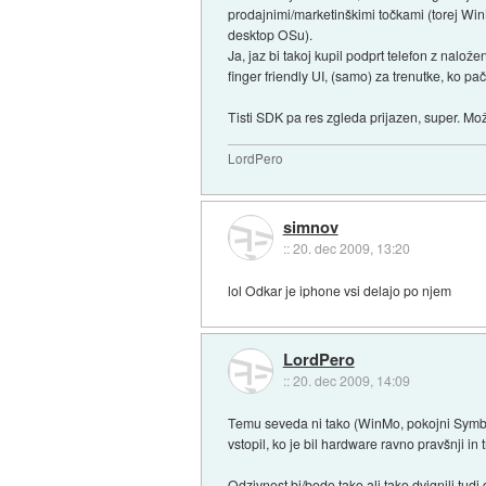
prodajnimi/marketinškimi točkami (torej Win
desktop OSu).
Ja, jaz bi takoj kupil podprt telefon z nal
finger friendly UI, (samo) za trenutke, ko p
Tisti SDK pa res zgleda prijazen, super. M
LordPero
simnov
::
20. dec 2009, 13:20
lol Odkar je iphone vsi delajo po njem
LordPero
::
20. dec 2009, 14:09
Temu seveda ni tako (WinMo, pokojni Symbian
vstopil, ko je bil hardware ravno pravšnji i
Odzivnost bi/bodo tako ali tako dvignili tud