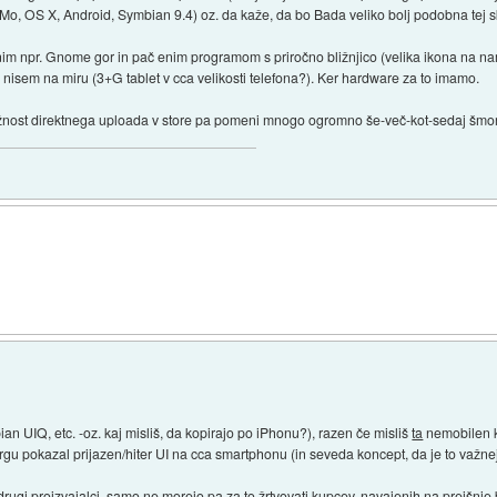
Mo, OS X, Android, Symbian 9.4) oz. da kaže, da bo Bada veliko bolj podobna tej s
oženim npr. Gnome gor in pač enim programom s priročno bližnjico (velika ikona na n
ač nisem na miru (3+G tablet v cca velikosti telefona?). Ker hardware za to imamo.
ožnost direktnega uploada v store pa pomeni mnogo ogromno še-več-kot-sedaj šmor
 UIQ, etc. -oz. kaj misliš, da kopirajo po iPhonu?), razen če misliš
ta
nemobilen k
n trgu pokazal prijazen/hiter UI na cca smartphonu (in seveda koncept, da je to važne
i drugi proizvajalci, samo ne morejo pa za to žrtvovati kupcev, navajenih na prejšnj