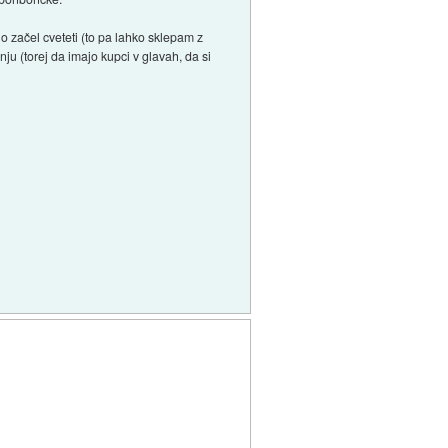
o začel cveteti (to pa lahko sklepam z
u (torej da imajo kupci v glavah, da si