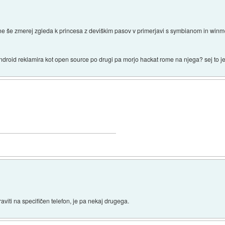
one še zmerej zgleda k princesa z deviškim pasov v primerjavi s symbianom in winmoj
a
android reklamira kot open source po drugi pa morjo hackat rome na njega? sej to j
aviti na specifičen telefon, je pa nekaj drugega.