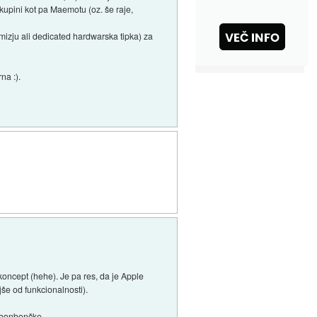
kupini kot pa Maemotu (oz. še raje,
amizju ali dedicated hardwarska tipka) za
na :).
oncept (hehe). Je pa res, da je Apple
jše od funkcionalnosti).
e bonbončke.