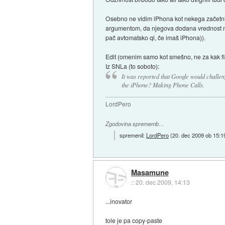
Osebno ne vidim iPhona kot nekega začetnika
argumentom, da njegova dodana vrednost ne 
pač avtomatsko ql, če imaš iPhona)).
Edit (omenim samo kot smešno, ne za kak f
Iz SNLa (to soboto):
It was reported that Google would challen
the iPhone? Making Phone Calls.
LordPero
Zgodovina sprememb…
spremenil:
LordPero
(
20. dec 2009 ob 15:1
Masamune
::
20. dec 2009, 14:13
...inovator
tole je pa copy-paste