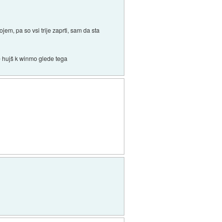
em, pa so vsi trije zaprti, sam da sta
e hujš k winmo glede tega