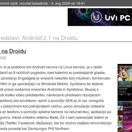
eto za večkratno uporabo
::
4. avg 2026 ob 19:41
edstavi, Android 2.1 na Droidu
1 na Droidu
roid
, ki je podobno kot Android osnova na Linux kernelu, je v obliki
tavili so 8 različnih pogledov, med katerimi so predvajalnik glasbe,
poročanju Engadgeta je vmesnik nekoliko bolj intuitiven, kot trenuten
Wiz in ga uporabljajo na Windows Mobile, Symbianu ter
feature
esnik prava mešanica vmesnika Androida in Symbiana. Skupaj s
udi kratko video predstavitev, namenjeno predvsem razvijalcem
j aplikacij sila enostaven, sploh s pomočjo SDK-ja, ki npr. omogoča
 v pokončnem kot pokrajinskem načinu, polno simulacijo izdelane
ta an telefonu s pomočjo spletne kamere na računalniku), aplikacijo pa
ovino, tokrat unikatno sistemu Bada. Že v sam operacijski sistem je
žja (Twitter, Facebook, MySpace), kar bo močno olajšalo komunikacijo
seveda povedal kar Samsungov Phil Northam.