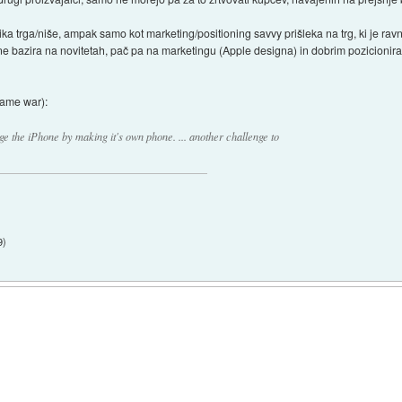
 trga/niše, ampak samo kot marketing/positioning savvy prišleka na trg, ki je ravn
bazira na novitetah, pač pa na marketingu (Apple designa) in dobrim pozicioniranj
lame war):
ge the iPhone by making it's own phone. ... another challenge to
9
)