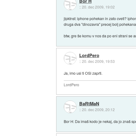
Bor H
::
20. dec 2009, 19:02
jlpktnst: iphone pohekan in zato cveti? iph
druga dva "dinozavra" precej bolj pohekan
btw, gre še komu v nos da po eni strani se 
LordPero
::
20. dec 2009, 19:53
Ja, imo usi ti OSi zaprti.
LordPero
BaRtMaN
::
20. dec 2009, 20:12
Bor H: Da imaš kodo je nekaj, da jo znaš spr