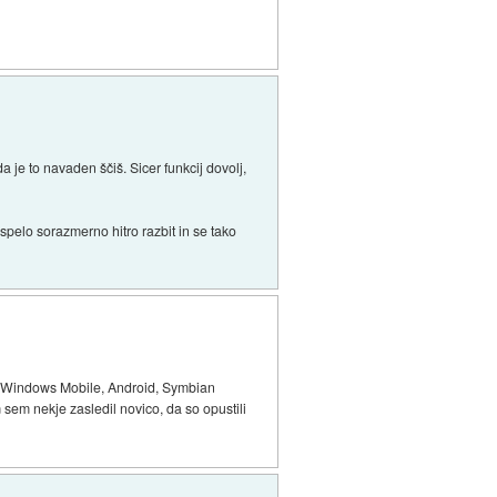
a je to navaden ščiš. Sicer funkcij dovolj,
uspelo sorazmerno hitro razbit in se tako
ri. Windows Mobile, Android, Symbian
 sem nekje zasledil novico, da so opustili