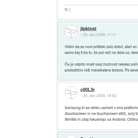
lp, j
jlpktnst
::
20. dec 2009, 17:11
Vidim da so novi prišleki zelo dobri, stari s
samo kaj ti bo to, če pol reči ne dela oz. d
Če je odprto imaš vsaj možnost nekako poheka
posledično reši marsikatera težava. Pa seve
c00L3r
::
20. dec 2009, 18:53
Samsung bi se lahko usmeril v eno platform
(touchscreen in ne-touchscreen s60), svoj t
WinMo in zdaj fokusirajo na Andorid. Očitno 