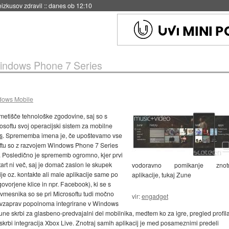
naslednji dve leti
::
danes ob 11:37
indows Phone 7 Series
ows Mobile
metišče tehnološke zgodovine, saj so s
softu svoj operacijski sistem za mobilne
s
. Sprememba imena je, če upoštevamo vse
softu so z razvojem Windows Phone 7 Series
. Posledično je sprememb ogromno, kjer prvi
t ni več, saj je domač zaslon le skupek
vodoravno pomikanje znotr
cije oz. kontakte ali male aplikacije same po
aplikacije, tukaj Zune
vorjene klice in npr. Facebook), ki se s
a vmesnika so se pri Microsoftu tudi močno
vir:
engadget
ravzaprav popolnoma integrirane v Windows
 skrbi za glasbeno-predvajalni del mobilnika, medtem ko za igre, pregled profila
skrbi integracija Xbox Live. Znotraj samih aplikacij je med posameznimi predeli