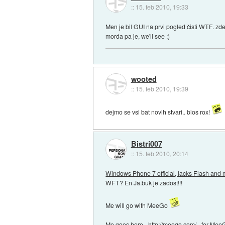
::
15. feb 2010, 19:33
Men je bil GUI na prvi pogled čisti WTF. zde
morda pa je, we'll see :)
wooted
::
15. feb 2010, 19:39
dejmo se vsi bat novih stvari.. bios rox!
Bistri007
::
15. feb 2010, 20:14
Windows Phone 7 official, lacks Flash and m
WFT? En Ja.buk je zadost!!!
Me will go with MeeGo
Me goes here -
http://meego.com/
- for Mee