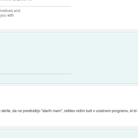
rvatives and
 you with
rite, da ne prestrašijo "starih mam", rešitev vidim tudi v uradnem programu, ki bi g