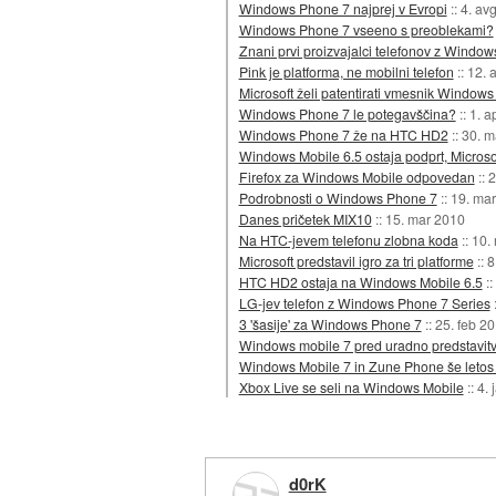
Windows Phone 7 najprej v Evropi
::
4. av
Windows Phone 7 vseeno s preoblekami?
Znani prvi proizvajalci telefonov z Windo
Pink je platforma, ne mobilni telefon
::
12. 
Microsoft želi patentirati vmesnik Window
Windows Phone 7 le potegavščina?
::
1. a
Windows Phone 7 že na HTC HD2
::
30. m
Windows Mobile 6.5 ostaja podprt, Microso
Firefox za Windows Mobile odpovedan
::
2
Podrobnosti o Windows Phone 7
::
19. ma
Danes pričetek MIX10
::
15. mar 2010
Na HTC-jevem telefonu zlobna koda
::
10.
Microsoft predstavil igro za tri platforme
::
8
HTC HD2 ostaja na Windows Mobile 6.5
::
LG-jev telefon z Windows Phone 7 Series
3 'šasije' za Windows Phone 7
::
25. feb 2
Windows mobile 7 pred uradno predstavit
Windows Mobile 7 in Zune Phone še letos 
Xbox Live se seli na Windows Mobile
::
4. 
d0rK