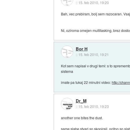
::
15. feb 2010, 19:20
Bah, vec prebiram, bolj sem razocaran. Vsaj
Ni, oziroma omejen multitasking, brez dosto
Bor H
::
15. feb 2010, 19:21
Kot sem napisal v drugi temi: s to sprememb
sistema
imate pa tukaj 22 minutni video:
http://chan
Dr_M
::
15. feb 2010, 19:23
another one bites the dust.
same slabe stvari so skopirali. ocitno so sla