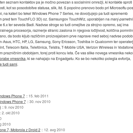
oten seznam kontaktov pa je močno povezan s socialnimi omrežji, ki kontakte sproti
osti, kot so posodobitve statusa, slik, itd. S popolno prenovo bodo pri Microsoftu pos
emi, na kateri bo tekel Windows Phone 7 Series, ne dovoljujejo pa tudi sprememb
 (in pred tem TouchFLO 3D) oz. Samsungov TouchWiz, uporabljen na
manj-pametni
6.x ter seveda Badi. Nadvse stroge so tudi omejitve za strojno opremo, saj ima
tralnega procesorja, razmerje stranic zaslona in njegova ločljivost, količina pomniln
 jasno, da bodo kljub različnim proizvajalcem prve naprave med seboj nadvse podob
in-Asus, HTC, HP, LG, Samsung, Sony Ericsson, Toshiba in Qualcomm ter operaterj
 Telecom Italia, Telefónica, Telstra, T-Mobile USA, Verizon Wireless in Vodafone
m prazničnim obdobjem, torej proti koncu leta. Če vas slike novega vmesnika neko
orabe vmesnika
, ki se nahajajo na Engadgetu. Ko se bo nekoliko polegla evforija,
e tudi sami
.
indows Phone 7
::
15. feb 2011
 Windows Phone 7
::
30. nov 2010
i
::
9. nov 2010
::
2. okt 2010
0
vg 2010
ne 7, Motorola z Droid 2
::
12. avg 2010