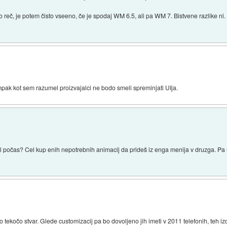
 reč, je potem čisto vseeno, če je spodaj WM 6.5, ali pa WM 7. Bistvene razlike ni.
pak kot sem razumel proizvajalci ne bodo smeli spreminjati UIja.
mal počas? Cel kup enih nepotrebnih animacij da prideš iz enga menija v druzga. Pa 
to tekočo stvar. Glede customizacij pa bo dovoljeno jih imeti v 2011 telefonih, teh 