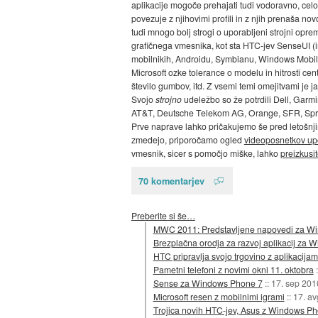
aplikacije mogoče prehajati tudi vodoravno, cel
povezuje z njihovimi profili in z njih prenaša nov
tudi mnogo bolj strogi o uporabljeni strojni opr
grafičnega vmesnika, kot sta HTC-jev SenseUI
mobilnikih, Androidu, Symbianu, Windows Mobile 
Microsoft ozke tolerance o modelu in hitrosti cen
število gumbov, itd. Z vsemi temi omejitvami je
Svojo
strojno
udeležbo so že potrdili Dell, Garm
AT&T, Deutsche Telekom AG, Orange, SFR, Sprint,
Prve naprave lahko pričakujemo še pred letošnji
zmedejo, priporočamo ogled
videoposnetkov up
vmesnik, sicer s pomočjo miške, lahko
preizkusit
70 komentarjev
Preberite si še…
MWC 2011: Predstavljene napovedi za W
Brezplačna orodja za razvoj aplikacij za
HTC pripravlja svojo trgovino z aplikacijam
Pametni telefoni z novimi okni 11. oktobra
Sense za Windows Phone 7
::
17. sep 201
Microsoft resen z mobilnimi igrami
::
17. a
Trojica novih HTC-jev, Asus z Windows Pho