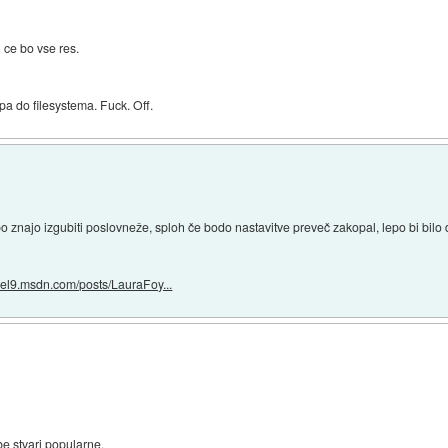
 ce bo vse res.
pa do filesystema. Fuck. Off.
o znajo izgubiti poslovneže, sploh če bodo nastavitve preveč zakopal, lepo bi bilo 
nel9.msdn.com/posts/LauraFoy...
be stvari popularne.