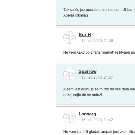
Tak da če jaz uporablam en custom UI čez to
Xperia crknila:)
Bor H
::
15. feb 2010, 21:36
Ne vem kako bo z "aftermarket" rešitvami am
Sparrow
::
15. feb 2010, 21:37
A sem jest edini, ki se mi zdi da vse dela 
nekej cajta da se naloži.
Lonsarg
::
15. feb 2010, 21:42
Ne vem kaj si ti gledal, ampak jest vidim čis