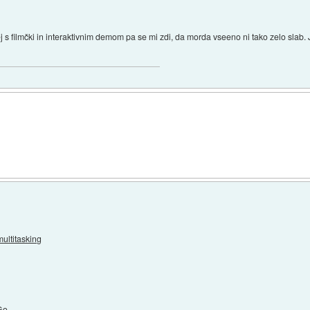
j s filmčki in interaktivnim demom pa se mi zdi, da morda vseeno ni tako zelo slab. 
ultitasking
Go.