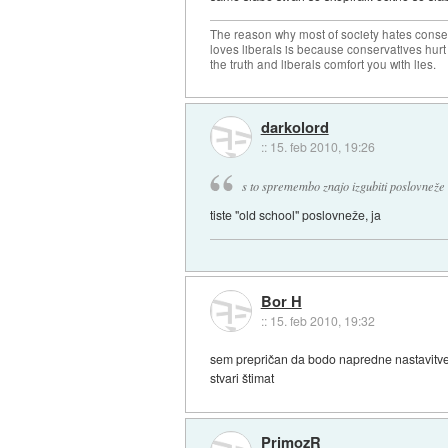
The reason why most of society hates conse
loves liberals is because conservatives hurt
the truth and liberals comfort you with lies.
darkolord
::
15. feb 2010, 19:26
s to spremembo znajo izgubiti poslovneže
tiste "old school" poslovneže, ja
Bor H
::
15. feb 2010, 19:32
sem prepričan da bodo napredne nastavitve sk
stvari štimat
PrimozR