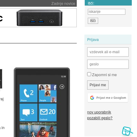
Išči:
Zadnje novice
Prijava
Zapomni si me
aj
nov uporabnik
pozabili geslo?
 in