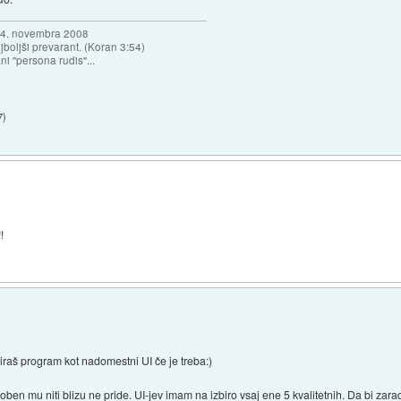
a 4. novembra 2008
najboljši prevarant. (Koran 3:54)
ni "persona rudis"...
7
)
!
iraš program kot nadomestni UI če je treba:)
en mu niti blizu ne pride. UI-jev imam na izbiro vsaj ene 5 kvalitetnih. Da bi zar