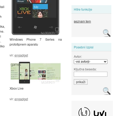
tali
Hitre funkcije
h
seznam tem
ika,
ne.
i
Windows Phone 7 Series na
.
prototipnem aparatu
liko
Posebni izpisi
vir:
engadget
Avtor:
Ključna beseda:
Xbox Live
vir:
engadget