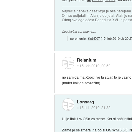
Največja napaka desetletja je bila narejen
Oni so goljufali in Alah je goljufal, Alah je 
Citiraj svetega očeta Benedikta XVI. in posta
Zgodovina sprememb…
spremenilo:
Bistri007
(
15. feb 2010 ob 20:2
Relanium
::
15. feb 2010, 20:52
no sam da ma Xbox live ta stvar, to je važno!
(mater kak ga sovražim)
Lonsarg
::
15. feb 2010, 21:32
UI je itak 1% OSa za mene. Ker si pač inštal
Zame je še zmeraj najbolši OS WM 6.5.3. Nob