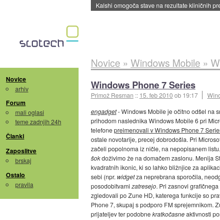
Sandisk že prodal več kot polovico SSD-jev za 
Novice
»
Windows Mobile
»
W
Novice
Windows Phone 7 Series
arhiv
Primož Resman
::
15. feb 2010
ob 19:17
Wind
Forum
engadget
- Windows Mobile je očitno odšel na s
mali oglasi
prihodom naslednika Windows Mobile 6 pri Micro
teme zadnjih 24h
telefone
preimenovali v Windows Phone 7 Serie
Članki
ostale novotarije, precej dobrodošla. Pri Micro
začeli popolnoma iz ničle, na nepopisanem listu
Zaposlitve
šok
doživimo že na domačem zaslonu. Menija Star
brskaj
kvadratnih ikonic, ki so lahko bližnjice za aplika
Ostalo
sebi (npr.
widget
za neprebrana sporočila, neodgo
pravila
posodobitvami
zatresejo
. Pri zasnovi grafičneg
zgledovali po Zune HD, katerega funkcije so p
Phone 7, skupaj s podporo FM sprejemnikom. Zune
prijateljev ter podobne
kratkočasne
aktivnosti po