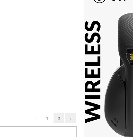
«
1
2
»