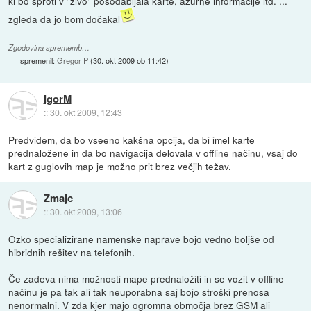
ki bo sproti v "živo" posodabljala karte, ažurne informacije itd. ...
zgleda da jo bom dočakal
Zgodovina sprememb…
spremenil:
Gregor P
(
30. okt 2009 ob 11:42
)
IgorM
::
30. okt 2009, 12:43
Predvidem, da bo vseeno kakšna opcija, da bi imel karte
prednaložene in da bo navigacija delovala v offline načinu, vsaj do
kart z guglovih map je možno prit brez večjih težav.
Zmajc
::
30. okt 2009, 13:06
Ozko specializirane namenske naprave bojo vedno boljše od
hibridnih rešitev na telefonih.
Če zadeva nima možnosti mape prednaložiti in se vozit v offline
načinu je pa tak ali tak neuporabna saj bojo stroški prenosa
nenormalni. V zda kjer majo ogromna območja brez GSM ali