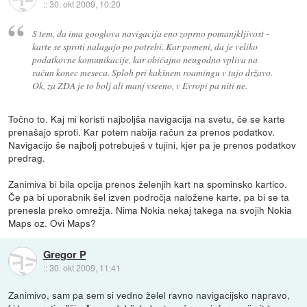
::
30. okt 2009, 10:20
S tem, da ima googlova navigacija eno zoprno pomanjkljivost -
karte se sproti nalagajo po potrebi. Kar pomeni, da je veliko
podatkovne komunikacije, kar običajno neugodno vpliva na
račun konec meseca. Sploh pri kakšnem roamingu v tujo državo.
Ok, za ZDA je to bolj ali manj vseeno, v Evropi pa niti ne.
Točno to. Kaj mi koristi najboljša navigacija na svetu, če se karte
prenašajo sproti. Kar potem nabija račun za prenos podatkov.
Navigacijo še najbolj potrebuješ v tujini, kjer pa je prenos podatkov
predrag.
Zanimiva bi bila opcija prenos želenjih kart na spominsko kartico.
Če pa bi uporabnik šel izven področja naložene karte, pa bi se ta
prenesla preko omrežja. Nima Nokia nekaj takega na svojih Nokia
Maps oz. Ovi Maps?
Gregor P
::
30. okt 2009, 11:41
Zanimivo, sam pa sem si vedno želel ravno navigacijsko napravo,