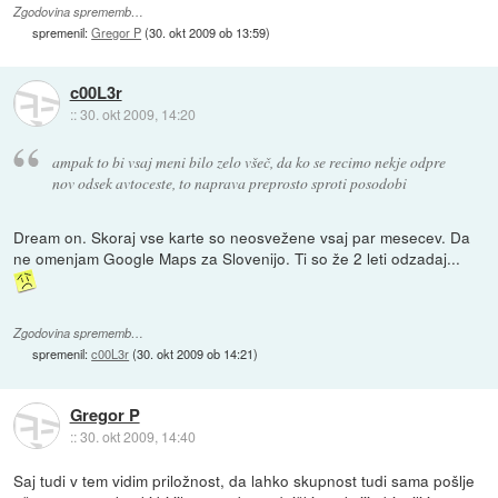
Zgodovina sprememb…
spremenil:
Gregor P
(
30. okt 2009 ob 13:59
)
c00L3r
::
30. okt 2009, 14:20
ampak to bi vsaj meni bilo zelo všeč, da ko se recimo nekje odpre
nov odsek avtoceste, to naprava preprosto sproti posodobi
Dream on. Skoraj vse karte so neosvežene vsaj par mesecev. Da
ne omenjam Google Maps za Slovenijo. Ti so že 2 leti odzadaj...
Zgodovina sprememb…
spremenil:
c00L3r
(
30. okt 2009 ob 14:21
)
Gregor P
::
30. okt 2009, 14:40
Saj tudi v tem vidim priložnost, da lahko skupnost tudi sama pošlje