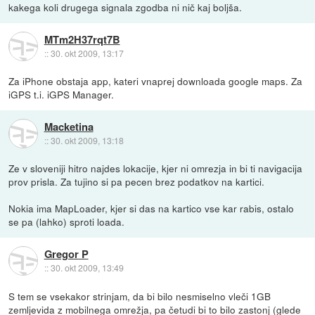
kakega koli drugega signala zgodba ni nič kaj boljša.
MTm2H37rqt7B
::
30. okt 2009, 13:17
Za iPhone obstaja app, kateri vnaprej downloada google maps. Za
iGPS t.i. iGPS Manager.
Macketina
::
30. okt 2009, 13:18
Ze v sloveniji hitro najdes lokacije, kjer ni omrezja in bi ti navigacija
prov prisla. Za tujino si pa pecen brez podatkov na kartici.
Nokia ima MapLoader, kjer si das na kartico vse kar rabis, ostalo
se pa (lahko) sproti loada.
Gregor P
::
30. okt 2009, 13:49
S tem se vsekakor strinjam, da bi bilo nesmiselno vleči 1GB
zemljevida z mobilnega omrežja, pa četudi bi to bilo zastonj (glede