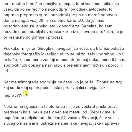
na trenutne tehnične omejitve); ampak to bi vsaj meni bilo zelo
všeč, da ko se recimo nekje odpre nov odsek avtoceste, to
naprava preprosto sproti posodobi (ne pa da moraš ponovno
doma nalagat vsaj 30 min celotno karto EU, da jo imaš
posodobljeno za lansko leto - govorim za Garmina, ko sem
nazadnje posodabljal evropsko karto iz njihovega strežnika; to je
bil resnično dolgotrajen proces).
Vsekakor mi je pri Googlovi navigaciji še všeč, da ti lahko pokaže
dejansko fotografijo lokacije; tudi to se mi zdi zelo uporabno, ko ti
prikaže, kje so točno zastoji na cestah (no saj dokaj točno ti to zna
sporočiti tudi običajna nav.napr. s prejemanjem radijskih poročil)
itd.
Kar me mimogrede spominja na čase, ko je prišel iPhone na trg;
kaj so dozdaj sploh počeli ostali proizvajalci navigacijskih
naprav?!?
Nokiina navigacija na telefonu pa mi je že večkrat prišla prav;
predvsem ko si nekje peš v večjem mestu ipd. (čeprav me je
uspešno pripeljala tudi do manjših vasic v Sloveniji; če v vozilu
slučajno nisem imel ustrezne namenske navigacijske naprave)