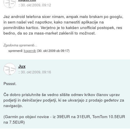
::
30. okt 2009, 09:12
Jaz android telefona sicer nimam, ampak malo brskam po googlu,
in sem našel več napotkov, kako namestiti aplikacije na
pomnilniško kartico. Verjetno je to kakšen unofficial postopek, res
bedno, da so za mass-market zaklenili to možnost.
Zgodovina sprememb…
spremenil:
kopernik
(
30. okt 2009 ob 09:17
)
Jux
::
30. okt 2009, 09:16
Psssst.
Če dobro prisluhnite še vedno slišite odmev krikov članov uprav
podjetji in delničarjev podjetji, ki se ukvarjajo z prodajo geđetov za
navigacijo.
(Garmin po objavi novice - iz 39EUR na 31EUR, TomTom 10.5EUR
na 7.5EUR)