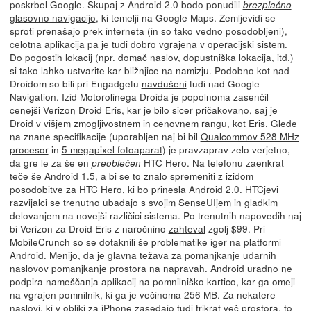
poskrbel Google. Skupaj z Android 2.0 bodo ponudili
brezplačno
glasovno navigacijo
, ki temelji na Google Maps. Zemljevidi se
sproti prenašajo prek interneta (in so tako vedno posodobljeni),
celotna aplikacija pa je tudi dobro vgrajena v operacijski sistem.
Do pogostih lokacij (npr. domač naslov, dopustniška lokacija, itd.)
si tako lahko ustvarite kar bližnjice na namizju. Podobno kot nad
Droidom so bili pri Engadgetu
navdušeni
tudi nad Google
Navigation. Izid Motorolinega Droida je popolnoma zasenčil
cenejši Verizon Droid Eris, kar je bilo sicer pričakovano, saj je
Droid v višjem zmogljivostnem in cenovnem rangu, kot Eris. Glede
na znane specifikacije (uporabljen naj bi bil
Qualcommov 528 MHz
procesor
in
5 megapixel fotoaparat
) je pravzaprav zelo verjetno,
da gre le za še en
HTC Hero. Na telefonu zaenkrat
preoblečen
teče še Android 1.5, a bi se to znalo spremeniti z izidom
posodobitve za HTC Hero, ki bo
prinesla
Android 2.0. HTCjevi
razvijalci se trenutno ubadajo s svojim SenseUIjem in gladkim
delovanjem na novejši različici sistema. Po trenutnih napovedih naj
bi Verizon za Droid Eris z naročnino
zahteval
zgolj $99. Pri
MobileCrunch so se dotaknili še problematike iger na platformi
Android.
Menijo
, da je glavna težava za pomanjkanje udarnih
naslovov pomanjkanje prostora na napravah. Android uradno ne
podpira nameščanja aplikacij na pomnilniško kartico, kar ga omeji
na vgrajen pomnilnik, ki ga je večinoma 256 MB. Za nekatere
naslovi, ki v obliki za iPhone zasedajo tudi trikrat več prostora, to