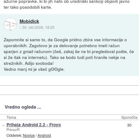
ažurne popravke, ki bi jih nato ob uredniški sankciji objavili javno
ter tako posodobili karte.
Mobidick
::
30. okt 2009, 18:25
Zapomnite si samo to, da Google pridno zbira vse informacije o
uporabnikih. Zagotovo je za delovanje potrebno imeti račun
sparjen z gmail računom (češ, zakaj še ne bi pregledoval pošte, če
si že itak na internetu). Tako se bodo tudi poti hranile nekje na
strežnikih. Adijo svoboda!
Vedno manj mi je všeč gʘʘgle.
Vredno ogleda ...
Tema
Sporočila
»
Prihaja Android 2.2 - Froyo
30
PrimozR
Oddelek:
Novice
/
Android