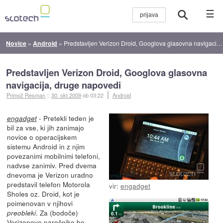
☰
Novice
»
Android
»
Predstavljen Verizon Droid, Googlova glasovna navigacija, druge napovedi
Predstavljen Verizon Droid, Googlova glasovna
navigacija, druge napovedi
Primož Resman
::
30. okt 2009
ob 03:22
Android
- Pretekli teden je
engadget
bil za vse, ki jih zanimajo
novice o operacijskem
sistemu Android in z njim
povezanimi mobilnimi telefoni,
nadvse zanimiv. Pred dvema
dnevoma je Verizon uradno
predstavil telefon Motorola
vir:
engadget
Sholes oz. Droid, kot je
poimenovan v njihovi
. Za (bodoče)
preobleki
Verizonove naročnike bo