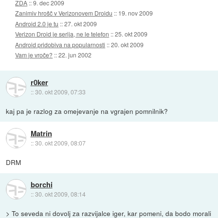
ZDA
::
9. dec 2009
Zanimiv hrošč v Verizonovem Droidu
::
19. nov 2009
Android 2.0 je tu
::
27. okt 2009
Verizon Droid je serija, ne le telefon
::
25. okt 2009
Android pridobiva na popularnosti
::
20. okt 2009
Vam je vroče?
::
22. jun 2002
r0ker
::
30. okt 2009, 07:33
kaj pa je razlog za omejevanje na vgrajen pomnilnik?
Matrin
::
30. okt 2009, 08:07
DRM
borchi
::
30. okt 2009, 08:14
> To seveda ni dovolj za razvijalce iger, kar pomeni, da bodo morali