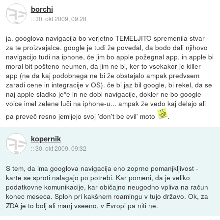
borchi
::
30. okt 2009, 09:28
ja. googlova navigacija bo verjetno TEMELJITO spremenila stvar
za te proizvajalce. google je tudi že povedal, da bodo dali njihovo
navigacijo tudi na iphone, če jim bo apple požegnal app. in apple bi
moral bit pošteno neumen, da jim ne bi, ker to vsekakor je killer
app (ne da kaj podobnega ne bi že obstajalo ampak predvsem
zaradi cene in integracije v OS). če bi jaz bil google, bi rekel, da se
naj apple sladko je*e in ne dobi navigacije, dokler ne bo google
voice imel zelene luči na iphone-u... ampak že vedo kaj delajo ali
pa preveč resno jemljejo svoj 'don't be evil' moto
.
kopernik
::
30. okt 2009, 09:32
S tem, da ima googlova navigacija eno zoprno pomanjkljivost -
karte se sproti nalagajo po potrebi. Kar pomeni, da je veliko
podatkovne komunikacije, kar običajno neugodno vpliva na račun
konec meseca. Sploh pri kakšnem roamingu v tujo državo. Ok, za
ZDA je to bolj ali manj vseeno, v Evropi pa niti ne.