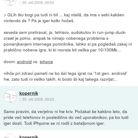
::
30. okt 2009, 09:00
> GLih tko bogi pa tudi ni bil ... kaj misliš, da ima v sebi kakšen
nintendo ds ? Pa je iger kolkr hočeš.
seveda sem pretiraval, ja. tetrisov, sudokutov in run-jump-duck-
crawl je polno. ampak te nimajo nobenega problema s
pomanjkanjem internega pomnilnika. lahko si pa pogledaš zakaj ni
praktično nobene igre, ki bi morala bit velika par 10/100Mb...
doom:
android
vs.
iphone
nihče pri zdravi pameti ne bo šel tega igrat na '1st gen. android'
hw. zato tudi ni veliko takih, ki bodo šli kaj takega razvijat...
kopernik
::
30. okt 2009, 09:02
Samo pravim, da verjetno ni hw kriv. Počakat še kakšno leto, da
pride več telefonov in posledično do več uporabnikov, pa bo tudi
iger dosti. Tudi iPhpone se ni rodil z bataljonom iger.
kopernik