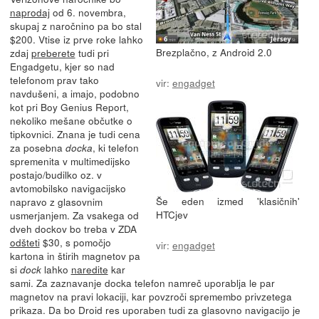
naprodaj
od 6. novembra,
skupaj z naročnino pa bo stal
$200. Vtise iz prve roke lahko
Brezplačno, z Android 2.0
zdaj
preberete
tudi pri
Engadgetu, kjer so nad
telefonom prav tako
vir:
engadget
navdušeni, a imajo, podobno
kot pri Boy Genius Report,
nekoliko mešane občutke o
tipkovnici. Znana je tudi cena
za posebna
, ki telefon
docka
spremenita v multimedijsko
postajo/budilko oz. v
avtomobilsko navigacijsko
Še eden izmed 'klasičnih'
napravo z glasovnim
HTCjev
usmerjanjem. Za vsakega od
dveh dockov bo treba v ZDA
odšteti
$30, s pomočjo
vir:
engadget
kartona in štirih magnetov pa
si
lahko
naredite
kar
dock
sami. Za zaznavanje docka telefon namreč uporablja le par
magnetov na pravi lokaciji, kar povzroči spremembo privzetega
prikaza. Da bo Droid res uporaben tudi za glasovno navigacijo je