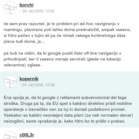
borchi
::
30. okt 2009, 10:02
če sem prav razumel, je to problem pri ad-hoc navigiranju v
roamingu. planirane poti lahko doma prednaložiš, ampak vseeno,
si hitro pečen v tujini ali pa če nimaš nekega konkretnega data
plana tudi doma, ja...
pa tudi ne vidim, da bi google pustil čisto off-line navigacijo v
prihodnjosti, ker ti vseeno morajo servirati (glede na lokacijo
relevantne) oglase.
kopernik
::
30. okt 2009, 10:08
Ena opcija je, da bi google z reklamami subvencioniral del tega
stroška. Druga pa ta, da EU spet s kakšno direktivo prisili mobilne
operaterje v izenačitev cen za tuj in domač podatkovni promet.
Vsekakor so kakšni neomejeni data plani (za nek normalen denar)
neizogibni, samo vprašanje je, kako hitro bo to prišlo v prakso.
c00L3r