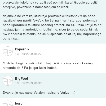
proizvajalci telefonov vgraditi več pomnilnika ali Google sprostiti
omejitve, povezane z nameščanjem aplikacij.
dejansko ne vem kaj študirajo proizvajalci telefonov?! da bodo
razvijalci iger nardili 'exe', ki bo šel na interni storage, potem pa
bodo uporabniki teksture posebej pretočili na SD (tako kot je to pri
navigacijah na androidu)... butlni. no, sicer je pa do sedaj bil tak
hw v android telefonih, da se ni splačalo delat kaj bolj naprednega
od tetrisa...
kopernik
::
30. okt 2009, 08:27
GLih tko bogi pa tudi ni bil ... kaj misliš, da ima v sebi kakšen
nintendo ds ? Pa je iger kolkr hočeš.
BigFoot
::
30. okt 2009, 08:33
Dvakrat je napisano Verzion napisano Verizon. ;)
borchi