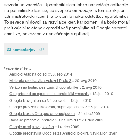
seveda ne zadošča. Uporabniki sicer lahko nameščajo aplikacije
na pomnilniško kartico, če svoj telefon
(s tem se vključi
rootajo
administratorski račun), a to stori le nekaj odstotkov uporabnikov.
To seveda ni dovolj za razvijalce iger, kar pomeni, da bodo morali
proizvajalci telefonov vgraditi več pomnilnika ali Google sprostiti
omejitve, povezane z nameščanjem aplikacij.
23 komentarjev
Preberite si še…
Android Auto na ogled
::
30. sep 2014
Motorola predstavila svetovni Droid 2
::
20. avg 2010
Verizon na lastno pest zaščitil uporabnike
::
2. avg 2010
Gingerbread bo spremenil uporabniški vmesnik
::
18. jun 2010
Google Navigation se širi po svetu
::
12. jun 2010
Google prevzema Motorolo, pripravlja tablet??
::
5. jan 2010
Google Nexus One pod drobnogledom
::
24. dec 2009
Bada se predstavi, Android 2.1 na Droidu
::
20. dec 2009
Google razvija svoj telefon
::
14. dec 2009
Google predstavlja Goggles za Android, blokira Navigation izven