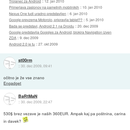
Trojanec za Android
::
12. jan 2010
Primerjava zaslonov na pametnih mobilnikih
::
10. jan 2010
Nexus One tudi uradno predstavljen
::
6. jan 2010
Google prevzema Motorolo, pripravlja tablet??
::
5. jan 2010
Bada se predstavi, Android 2.1 na Droidu
::
20. dec 2009
Google predstavlja Goggles za Android, blokira Navigation izven
ZDA
::
9. dec 2009
Android 2.0 je tu
::
27. okt 2009
st00rm
::
30. dec 2009, 09:41
očitno je že vse znano
Engadget
BaRtMaN
::
30. dec 2009, 22:47
530$ brez vezave je naših 360EUR. Ampak kaj pa poštnina, carina
in davek?