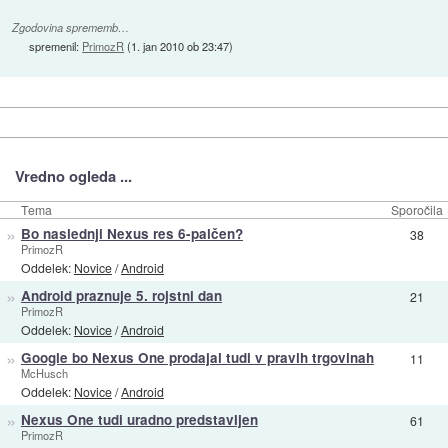
Zgodovina sprememb…
spremenil:
PrimozR
(
1. jan 2010 ob 23:47
)
Vredno ogleda ...
Tema
Sporočila
»
Bo naslednji Nexus res 6-palčen?
38
PrimozR
Oddelek:
Novice
/
Android
»
Android praznuje 5. rojstni dan
21
PrimozR
Oddelek:
Novice
/
Android
»
Google bo Nexus One prodajal tudi v pravih trgovinah
11
McHusch
Oddelek:
Novice
/
Android
»
Nexus One tudi uradno predstavljen
61
PrimozR