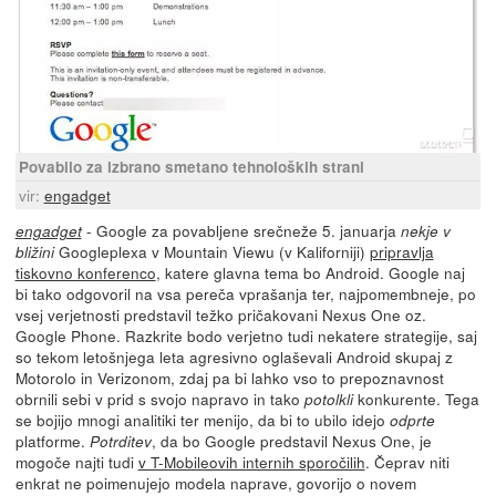
Povabilo za izbrano smetano tehnoloških strani
vir:
engadget
- Google za povabljene srečneže 5. januarja
engadget
nekje v
Googleplexa v Mountain Viewu (v Kaliforniji)
pripravlja
bližini
tiskovno konferenco
, katere glavna tema bo Android. Google naj
bi tako odgovoril na vsa pereča vprašanja ter, najpomembneje, po
vsej verjetnosti predstavil težko pričakovani Nexus One oz.
Google Phone. Razkrite bodo verjetno tudi nekatere strategije, saj
so tekom letošnjega leta agresivno oglaševali Android skupaj z
Motorolo in Verizonom, zdaj pa bi lahko vso to prepoznavnost
obrnili sebi v prid s svojo napravo in tako
konkurente. Tega
potolkli
se bojijo mnogi analitiki ter menijo, da bi to ubilo idejo
odprte
platforme.
, da bo Google predstavil Nexus One, je
Potrditev
mogoče najti tudi
v T-Mobileovih internih sporočilih
. Čeprav niti
enkrat ne poimenujejo modela naprave, govorijo o novem