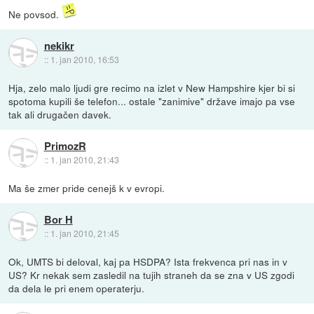
Ne povsod.
nekikr
::
1. jan 2010, 16:53
Hja, zelo malo ljudi gre recimo na izlet v New Hampshire kjer bi si
spotoma kupili še telefon... ostale "zanimive" države imajo pa vse
tak ali drugačen davek.
PrimozR
::
1. jan 2010, 21:43
Ma še zmer pride cenejš k v evropi.
Bor H
::
1. jan 2010, 21:45
Ok, UMTS bi deloval, kaj pa HSDPA? Ista frekvenca pri nas in v
US? Kr nekak sem zasledil na tujih straneh da se zna v US zgodi
da dela le pri enem operaterju.