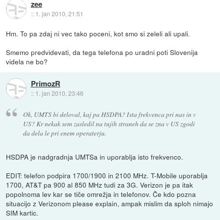
zee
::
1. jan 2010, 21:51
Hm. To pa zdaj ni vec tako poceni, kot smo si zeleli ali upali.
Smemo predvidevati, da tega telefona po uradni poti Slovenija
videla ne bo?
PrimozR
::
1. jan 2010, 23:46
Ok, UMTS bi deloval, kaj pa HSDPA? Ista frekvenca pri nas in v
US? Kr nekak sem zasledil na tujih straneh da se zna v US zgodi
da dela le pri enem operaterju.
HSDPA je nadgradnja UMTSa in uporablja isto frekvenco.
EDIT: telefon podpira 1700/1900 in 2100 MHz. T-Mobile uporablja
1700, AT&T pa 900 al 850 MHz tudi za 3G. Verizon je pa itak
popolnoma lev kar se tiče omrežja in telefonov. Če kdo pozna
situacijo z Verizonom please explain, ampak mislim da sploh nimajo
SIM kartic.