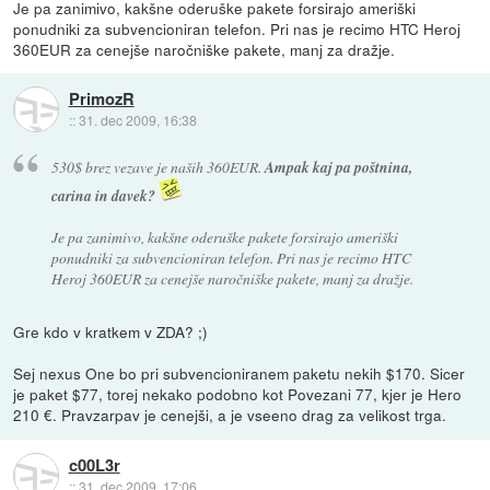
Je pa zanimivo, kakšne oderuške pakete forsirajo ameriški
ponudniki za subvencioniran telefon. Pri nas je recimo HTC Heroj
360EUR za cenejše naročniške pakete, manj za dražje.
PrimozR
::
31. dec 2009, 16:38
530$ brez vezave je naših 360EUR.
Ampak kaj pa poštnina,
carina in davek?
Je pa zanimivo, kakšne oderuške pakete forsirajo ameriški
ponudniki za subvencioniran telefon. Pri nas je recimo HTC
Heroj 360EUR za cenejše naročniške pakete, manj za dražje.
Gre kdo v kratkem v ZDA? ;)
Sej nexus One bo pri subvencioniranem paketu nekih $170. Sicer
je paket $77, torej nekako podobno kot Povezani 77, kjer je Hero
210 €. Pravzarpav je cenejši, a je vseeno drag za velikost trga.
c00L3r
::
31. dec 2009, 17:06