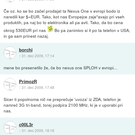
Če oz. ko se bo začel prodajat ta Nexus One v evropi bodo iz
naredili kar $=EUR. Tako, kot nas Evropejce zaje*avajo pri vseh
produktih, pa naj bo to elektronika ali pa avti. Tako, da bo cena
okrog 530EUR pri nas
Bo pa zanimivo si it po ta telefon v USA,
in ga sam prinest nazaj.
borchi
::
31. dec 2009, 17:14
mene bo presenetilo že, če bo nexus one SPLOH v evropi...
PrimozR
::
31. dec 2009, 17:48
Sicer ti popolnoma nič ne preprečuje 'uvoza' iz ZDA, telefon je
namreč 3G tri-band, torej podpira 2100 MHz, ki je v uporabi pri
nas.
c00L3r
::
31. dec 2009, 18:16