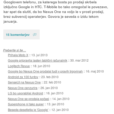
Googlovem telefonu, za katerega bosta po prodaji skrbela
izključno Google in HTC. T-Mobile bo tako omogočal le povezavo,
kar spet da slutiti, da bo Nexus One na voljo le v prosti prodaji,
brez subvencij operaterjev. Govora je seveda o izidu tekom
januarja.
15 komentarjev
Preberite si še…
Prihaja Moto X
::
13. jul 2013
Google pripravlja lasten tablični računalnik
::
30. mar 2012
Logitech Revue
::
18. jun 2010
Google bo Nexus One prodajal tudi v pravih trgovinah
::
16. maj 2010
Android za 100 funtov
::
23. feb 2010
SenseUI na Nexus One
::
22. feb 2010
Nexus One cenzurira
::
26. jan 2010
LG bo uporabljal Android
::
16. jan 2010
Nexus One se prodaja počasi
::
14. jan 2010
Superphone ni tako super
::
13. jan 2010
Beseda desetletja je 'Google'
::
12. jan 2010