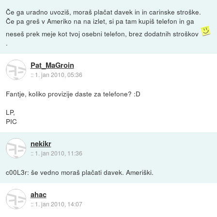
Če ga uradno uvoziš, moraš plačat davek in in carinske stroške.
Če pa greš v Ameriko na na izlet, si pa tam kupiš telefon in ga
neseš prek meje kot tvoj osebni telefon, brez dodatnih stroškov
.
Pat_MaGroin
::
1. jan 2010, 05:36
Fantje, koliko provizije daste za telefone? :D
LP,
PIC
nekikr
::
1. jan 2010, 11:36
c00L3r: še vedno moraš plačati davek. Ameriški.
ahac
::
1. jan 2010, 14:07