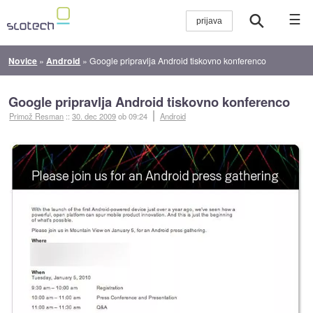
☰
Novice
»
Android
»
Google pripravlja Android tiskovno konferenco
Google pripravlja Android tiskovno konferenco
Primož Resman
::
30. dec 2009
ob 09:24
Android