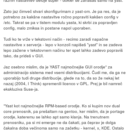
raznih nastavitev deluje super - dokler se zanašaš samo na yast.
Zato jaz čimveč stvari skonfigurimam z yast-om. Je pa res, da je
potrebno za kakšne nastavitve ročno popraviti kakšen config v
/etc. Takrat se pa v tistem modulu yasta, ki skrbi za popravljen
config, malo zmiksa in postane napol uporaben.
Tudi ko te vrže v tekstovni način - recimo zaradi napačne
nastavitve x serverja - lepo v konzoli napišeš "yast" in se zadeva
lepo zažene v tekstovnem načinu ter spet lahko zadevo popraviš
tako, da prideš v GUI.
Jaz osebno mislim, da je YAST najmočnejše GUI orodje* za
administracijo sistema med vsemi distribucijami. Čudi me, da ga ne
uporabijo tudi druge distribucije, glede na to, da so že nekaj let
nazaj (2004, I Think) spremenili licenco v GPL. Prej je bil namreč
ekskluziva Suse-ja.
*Yast kot najmočnejše RPM-based orodje. Ko si kupim nov dual
core prenosnik, pa prešaltam na gentoo, ker mislim, da je portage
orodje, kateremu se lahko apt samo klanja. Na trenutnem
prenosniku, pa si mi emerge ne da čakati, pa čeprav je dolga
čakalna doba večinoma samo na začetku - kernel, x, KDE. Ostalo