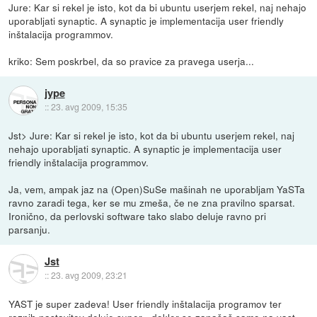
Jure: Kar si rekel je isto, kot da bi ubuntu userjem rekel, naj nehajo
uporabljati synaptic. A synaptic je implementacija user friendly
inštalacija programmov.
kriko: Sem poskrbel, da so pravice za pravega userja...
jype
::
23. avg 2009, 15:35
Jst> Jure: Kar si rekel je isto, kot da bi ubuntu userjem rekel, naj
nehajo uporabljati synaptic. A synaptic je implementacija user
friendly inštalacija programmov.
Ja, vem, ampak jaz na (Open)SuSe mašinah ne uporabljam YaSTa
ravno zaradi tega, ker se mu zmeša, če ne zna pravilno sparsat.
Ironično, da perlovski software tako slabo deluje ravno pri
parsanju.
Jst
::
23. avg 2009, 23:21
YAST je super zadeva! User friendly inštalacija programov ter