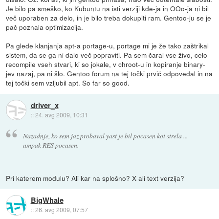
Je bilo pa smeško, ko Kubuntu na isti verziji kde-ja in OOo-ja ni bil
več uporaben za delo, in je bilo treba dokupiti ram. Gentoo-ju se je
pač poznala optimizacija.
Pa glede klanjanja apt-a portage-u, portage mi je že tako zaštrikal
sistem, da se ga ni dalo več popraviti. Pa sem čaral vse živo, celo
recompile vseh stvari, ki so jokale, v chroot-u in kopiranje binary-
jev nazaj, pa ni šlo. Gentoo forum na tej točki prvič odpovedal in na
tej točki sem vzljubil apt. So far so good.
driver_x
::
24. avg 2009, 10:31
Nazadnje, ko sem jaz probaval yast je bil pocasen kot strela ...
ampak RES pocasen.
Pri katerem modulu? Ali kar na splošno? X ali text verzija?
BigWhale
::
26. avg 2009, 07:57