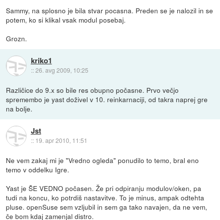
Sammy, na splosno je bila stvar pocasna. Preden se je nalozil in se
potem, ko si klikal vsak modul posebaj.
Grozn.
kriko1
::
26. avg 2009, 10:25
Različice do 9.x so bile res obupno počasne. Prvo večjo
spremembo je yast doživel v 10. reinkarnaciji, od takra naprej gre
na bolje.
Jst
::
19. apr 2010, 11:51
Ne vem zakaj mi je "Vredno ogleda" ponudilo to temo, bral eno
temo v oddelku Igre.
Yast je ŠE VEDNO počasen. Že pri odpiranju modulov/oken, pa
tudi na koncu, ko potrdiš nastavitve. To je minus, ampak odtehta
pluse. openSuse sem vzljubil in sem ga tako navajen, da ne vem,
če bom kdaj zamenjal distro.