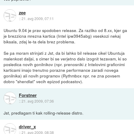
zee
::
21. avg 2009, 07:11
Ubuntu 9.04 je prav spodoben release. Za razliko od 8.xx, kjer ga
je brezzicna mrezna kartica (Intel ipw3945abg) vseskozi nekaj
biksala, zdaj le-ta dela brez problema.
Se pa moram strinjati z Jst, da bi lahko bil release cikel Ubuntuja
malenkost daljsi, s cimer bi se verjetno dalo izognit tezavam, ki so
posledica novih gonilnikov (npr. prenosniki z Intelovimi graficnimi
karticami imajo trenutno porazne performance zaradi novega
gonilnika) ali novih programov (Rythmbox npr. ne zna povsem
dobro "shendlat" vecih epizod podcastov).
Forstner
::
21. avg 2009, 07:36
Jst, predlagam ti kak rolling-release distro.
driver_x
::
21. avg 2009, 08:38