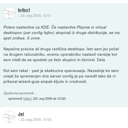
kriko1
::
23. avg 2009, 12:01
Potem nastavitve za KDE. Če nastavitve Plazme in virtual
desktopov (par config fajlov) skopiraš iz druge distribucije, se mu
spet zmiksa. X umre.
Napačne pravice ali druga različica desktopa. Isto sem jaz počel
na drugem računalniku, enemu uporabniku nastavil namizje kot
sem mislil da se spodobi za tisto skupino in kloniral. Dela
Kot sem rekel - yast je ekskluziva opensuseja. Nazadnje ko sem
urejal že spremenjen dns server config je pa naredil tako da ni
prikazal wizard-guia ampak ključe in vrednosti.
Zgodovina sprememb…
spremenil:
kriko1
(
23. avg 2009 ob 12:02
)
Jst
::
23. avg 2009, 15:05