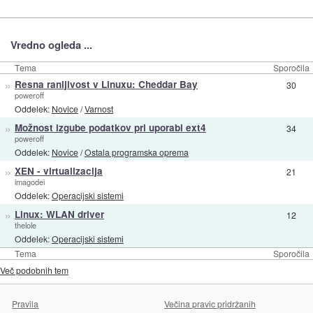
Vredno ogleda ...
Tema
Sporočila
»
Resna ranljivost v Linuxu: Cheddar Bay
30
poweroff
Oddelek:
Novice
/
Varnost
»
Možnost izgube podatkov pri uporabi ext4
34
poweroff
Oddelek:
Novice
/
Ostala programska oprema
»
XEN - virtualizacija
21
imagodei
Oddelek:
Operacijski sistemi
»
Linux: WLAN driver
12
thelole
Oddelek:
Operacijski sistemi
Tema
Sporočila
Več podobnih tem
Pravila
Večina pravic pridržanih