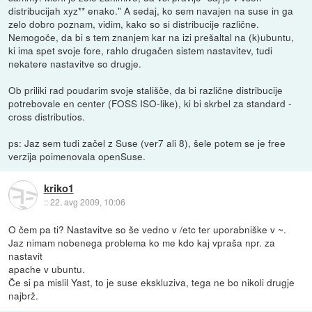
distribucijah xyz** enako." A sedaj, ko sem navajen na suse in ga
zelo dobro poznam, vidim, kako so si distribucije različne.
Nemogoče, da bi s tem znanjem kar na izi prešaltal na (k)ubuntu,
ki ima spet svoje fore, rahlo drugačen sistem nastavitev, tudi
nekatere nastavitve so drugje.
Ob priliki rad poudarim svoje stališče, da bi različne distribucije
potrebovale en center (FOSS ISO-like), ki bi skrbel za standard -
cross distributios.
ps: Jaz sem tudi začel z Suse (ver7 ali 8), šele potem se je free
verzija poimenovala openSuse.
kriko1
::
22. avg 2009, 10:06
O čem pa ti? Nastavitve so še vedno v /etc ter uporabniške v ~.
Jaz nimam nobenega problema ko me kdo kaj vpraša npr. za
nastavit
apache v ubuntu.
Če si pa mislil Yast, to je suse ekskluziva, tega ne bo nikoli drugje
najbrž.