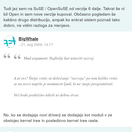
Tudi jaz sem na SuSE / OpenSuSE od verzije 6 dalje. Takrat še ni
bil Open in sem nove verzije kupoval. Občasno pogledam še
kakšno drugo distribucijo, ampak ko enkrat sistem poznaš tako
dobro, ne vidim razloga za menjavo.
BigWhale
::
21. avg 2009, 14:17
Hud argument. Najbolje kar ustaviti razvoj.
A ni res? Štetje vrstic in določanje "razvoja" po tem koliko vrstic
se na novo napiše je neumnost ljudi, ki ne znajo programirati.
Več kode praktično nikoli ni dobra stvar.
No, ko se dodajajo novi driverji se dodajajo kot moduli v ze
obstojec kernel tree in posledicno kernel tree raste.