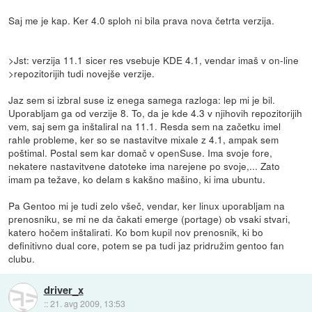
Saj me je kap. Ker 4.0 sploh ni bila prava nova četrta verzija.
>Jst: verzija 11.1 sicer res vsebuje KDE 4.1, vendar imaš v on-line
>repozitorijih tudi novejše verzije.
Jaz sem si izbral suse iz enega samega razloga: lep mi je bil.
Uporabljam ga od verzije 8. To, da je kde 4.3 v njihovih repozitorijih
vem, saj sem ga inštaliral na 11.1. Resda sem na začetku imel
rahle probleme, ker so se nastavitve mixale z 4.1, ampak sem
poštimal. Postal sem kar domač v openSuse. Ima svoje fore,
nekatere nastavitvene datoteke ima narejene po svoje,... Zato
imam pa težave, ko delam s kakšno mašino, ki ima ubuntu.
Pa Gentoo mi je tudi zelo všeč, vendar, ker linux uporabljam na
prenosniku, se mi ne da čakati emerge (portage) ob vsaki stvari,
katero hočem inštalirati. Ko bom kupil nov prenosnik, ki bo
definitivno dual core, potem se pa tudi jaz pridružim gentoo fan
clubu.
driver_x
::
21. avg 2009, 13:53