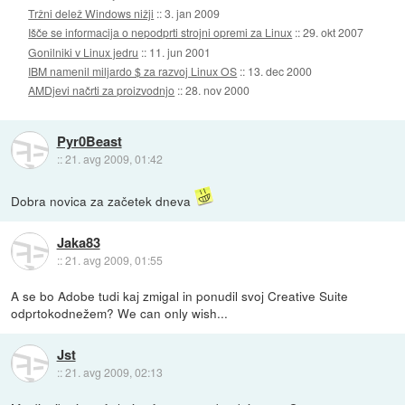
Tržni delež Windows nižji
::
3. jan 2009
Išče se informacija o nepodprti strojni opremi za Linux
::
29. okt 2007
Gonilniki v Linux jedru
::
11. jun 2001
IBM namenil miljardo $ za razvoj Linux OS
::
13. dec 2000
AMDjevi načrti za proizvodnjo
::
28. nov 2000
Pyr0Beast
::
21. avg 2009, 01:42
Dobra novica za začetek dneva
Jaka83
::
21. avg 2009, 01:55
A se bo Adobe tudi kaj zmigal in ponudil svoj Creative Suite
odprtokodnežem? We can only wish...
Jst
::
21. avg 2009, 02:13