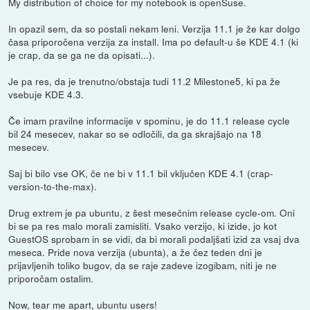
My distribution of choice for my notebook is openSuse.
In opazil sem, da so postali nekam leni. Verzija 11.1 je že kar dolgo
časa priporočena verzija za install. Ima po default-u še KDE 4.1 (ki
je crap, da se ga ne da opisati...).
Je pa res, da je trenutno/obstaja tudi 11.2 Milestone5, ki pa že
vsebuje KDE 4.3.
Če imam pravilne informacije v spominu, je do 11.1 release cycle
bil 24 mesecev, nakar so se odločili, da ga skrajšajo na 18
mesecev.
Saj bi bilo vse OK, če ne bi v 11.1 bil vključen KDE 4.1 (crap-
version-to-the-max).
Drug extrem je pa ubuntu, z šest mesečnim release cycle-om. Oni
bi se pa res malo morali zamisliti. Vsako verzijo, ki izide, jo kot
GuestOS sprobam in se vidi, da bi morali podaljšati izid za vsaj dva
meseca. Pride nova verzija (ubunta), a že čez teden dni je
prijavljenih toliko bugov, da se raje zadeve izogibam, niti je ne
priporočam ostalim.
Now, tear me apart, ubuntu users!