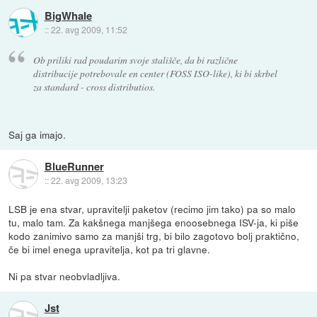
BigWhale
::
22. avg 2009, 11:52
Ob priliki rad poudarim svoje stališče, da bi različne
distribucije potrebovale en center (FOSS ISO-like), ki bi skrbel
za standard - cross distributios.
Saj ga imajo.
BlueRunner
::
22. avg 2009, 13:23
LSB je ena stvar, upravitelji paketov (recimo jim tako) pa so malo
tu, malo tam. Za kakšnega manjšega enoosebnega ISV-ja, ki piše
kodo zanimivo samo za manjši trg, bi bilo zagotovo bolj praktično,
če bi imel enega upravitelja, kot pa tri glavne.
Ni pa stvar neobvladljiva.
Jst