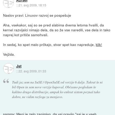
::
21. avg 2009, 18:15
Naslov pravi: Linuxov razvoj se pospešuje
Aha, vsekakor, saj so se pred slabima dvema letoma hvalili, da
kernel razvijalci nimajo dela, da so že vse naredili, vse dela in tako
naprej kot pritiče samohvali.
In sedaj, ko spet malo prčkajo, stvar spet kao napreduje,
klik!
Vejžda.
Jst
::
22. avg 2009, 01:33
Tudi jaz sem na SuSE / OpenSuSE od verzije 6 dalje. Takrat še ni
bil Open in sem nove verzije kupoval. Občasno pogledam še
kakšno drugo distribucijo, ampak ko enkrat sistem poznaš tako
dobro, ne vidim razloga za menjavo.
sammy: Meni je zelo zanimivo, da vsi pravijo "saj je v vseh