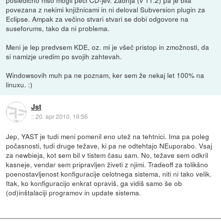
posledično niso mogli peči CD-jev. Zadnja (v 11.2) pa je bila
povezana z nekimi knjižnicami in ni deloval Subversion plugin za
Eclipse. Ampak za večino stvari stvari se dobi odgovore na
suseforums, tako da ni problema.
Meni je lep predvsem KDE, oz. mi je všeč pristop in zmožnosti, da
si namizje uredim po svojih zahtevah.
Windowsovih muh pa ne poznam, ker sem že nekaj let 100% na
linuxu. :)
Jst
::
20. apr 2010, 19:56
Jep, YAST je tudi meni pomenil eno utež na tehtnici. Ima pa poleg
počasnosti, tudi druge težave, ki pa ne odtehtajo NEuporabo. Vsaj
za newbieja, kot sem bil v tistem času sam. No, težave sem odkril
kasneje, vendar sem pripravljen živeti z njimi. Tradeoff za tolikšno
poenostavljenost konfiguracije celotnega sistema, niti ni tako velik.
Itak, ko konfiguracijo enkrat opraviš, ga vidiš samo še ob
(od)inštalaciji programov in update sistema.