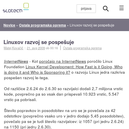
☰
Novice
»
Ostala programska oprema
»
Linuxov razvoj se pospešuje
Linuxov razvoj se pospešuje
Matej Kovačič
::
21. avg 2009
ob 00:16
Ostala programska oprema
- Kot
poročajo na InternetNews
poročilo Linux
InternetNews
Foundation
Linux Kernel Development: How Fast is it Going, Who
is doing it and Who is Sponsoring it?
o razvoju Linux jedra razkriva
pospešen razvoj le-tega.
Od različice 2.6.24 do 2.6.30 so razvijalci dodali 2,7 milijona vrstic
kode, povprečno pa so vsak dan prispevali 10.923 vrstic, 5.547
vrstic pa pobrisali.
Število popravkov in posodobitev na uro se je povečala za 42
odstotkov (povprečno vsako uro v jedro dodajo 5,45 posodobitev),
povečalo pa se je tudi število razvijalcev: iz 1057 (pri jedru 2.6.24)
na 1150 (pri jedru 2.6.30).