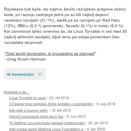
Raziskava tudi kaže, da majhno število razvijalcev prispeva večino
kode, pri razvoju zadnjega jedra pa so bili najbolj dejavni
neodvisni razvijalci (21,1%), sledili pa so razvijalci pri Red Hatu
(12%), IBM-u (6,3 % sprememb), Novellu (6,1%) in Intelu (6,0 %).
Kot zanimivost lahko omenimo še, da Linus Torvalds ni več med 30
najbolj aktivnimi razvijalci, kljub temu pa ostaja pomemben član
razvijalske skupnosti.
"
Total world domination is proceeding as planned
"
--Greg Kroah-Hartman
40 komentarjev
Preberite si še…
Linus Torvalds je nazaj
::
23. okt 2018
CCleaner brez soglasja zbiral podatke o uporabnikih
::
5. avg 2018
Kdo piše Linuxovo jedro
::
18. feb 2015
Hitrost Linuxovega jedra skozi čas
::
5. nov 2010
Tri četrtine Linuxove kode napisali profesionalci
::
22. jan 2010
Intel predal razvoj Moblina Linux Foundation-u
::
4. apr 2009