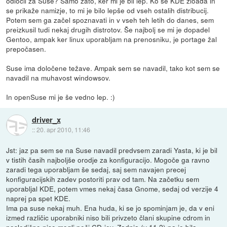
odločil za Suse? Samo zato, ker mi je bil lep. Ko se KDE zloada in
se prikaže namizje, to mi je bilo lepše od vseh ostalih distribucij.
Potem sem ga začel spoznavati in v vseh teh letih do danes, sem
preizkusil tudi nekaj drugih distrotov. Še najbolj se mi je dopadel
Gentoo, ampak ker linux uporabljam na prenosniku, je portage žal
prepočasen.
Suse ima določene težave. Ampak sem se navadil, tako kot sem se
navadil na muhavost windowsov.
In openSuse mi je še vedno lep. :)
driver_x
::
20. apr 2010, 11:46
Jst: jaz pa sem se na Suse navadil predvsem zaradi Yasta, ki je bil
v tistih časih najboljše orodje za konfiguracijo. Mogoče ga ravno
zaradi tega uporabljam še sedaj, saj sem navajen precej
konfiguracijskih zadev postoriti prav od tam. Na začetku sem
uporabljal KDE, potem vmes nekaj časa Gnome, sedaj od verzije 4
naprej pa spet KDE.
Ima pa suse nekaj muh. Ena huda, ki se jo spominjam je, da v eni
izmed različic uporabniki niso bili privzeto člani skupine cdrom in