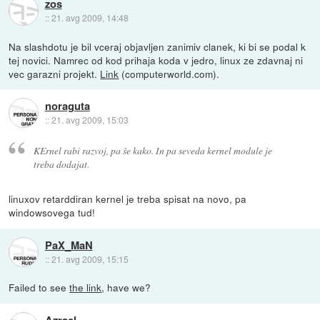
zos
::
21. avg 2009, 14:48
Na slashdotu je bil vceraj objavljen zanimiv clanek, ki bi se podal k
tej novici. Namrec od kod prihaja koda v jedro, linux ze zdavnaj ni
vec garazni projekt.
Link
(computerworld.com).
noraguta
::
21. avg 2009, 15:03
KErnel rabi razvoj, pa še kako. In pa seveda kernel module je
treba dodajat.
linuxov retarddiran kernel je treba spisat na novo, pa
windowsovega tud!
PaX_MaN
::
21. avg 2009, 15:15
Failed to see
the link
, have we?
Azrael