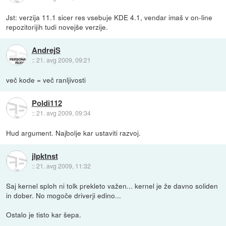
Jst: verzija 11.1 sicer res vsebuje KDE 4.1, vendar imaš v on-line
repozitorijih tudi novejše verzije.
AndrejS
::
21. avg 2009, 09:21
več kode = več ranljivosti
Poldi112
::
21. avg 2009, 09:34
Hud argument. Najbolje kar ustaviti razvoj.
jlpktnst
::
21. avg 2009, 11:32
Saj kernel sploh ni tolk prekleto važen... kernel je že davno soliden
in dober. No mogoče driverji edino...
Ostalo je tisto kar šepa.