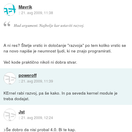
Mavrik
::
21. avg 2009, 11:38
Hud argument. Najbolje kar ustaviti razvoj.
A ni res? Štetje vrstic in določanje "razvoja" po tem koliko vrstic se
na novo napiše je neumnost ljudi, ki ne znajo programirati.
Več kode praktično nikoli ni dobra stvar.
poweroff
::
21. avg 2009, 11:39
KErnel rabi razvoj, pa še kako. In pa seveda kernel module je
treba dodajat.
Jst
::
21. avg 2009, 12:24
>Še dobro da nisi probal 4.0. Bi te kap.