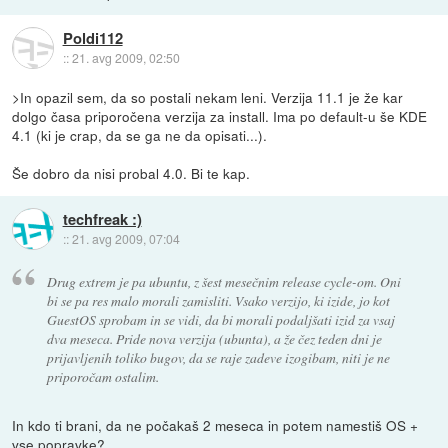
Poldi112
::
21. avg 2009, 02:50
>In opazil sem, da so postali nekam leni. Verzija 11.1 je že kar
dolgo časa priporočena verzija za install. Ima po default-u še KDE
4.1 (ki je crap, da se ga ne da opisati...).
Še dobro da nisi probal 4.0. Bi te kap.
techfreak :)
::
21. avg 2009, 07:04
Drug extrem je pa ubuntu, z šest mesečnim release cycle-om. Oni
bi se pa res malo morali zamisliti. Vsako verzijo, ki izide, jo kot
GuestOS sprobam in se vidi, da bi morali podaljšati izid za vsaj
dva meseca. Pride nova verzija (ubunta), a že čez teden dni je
prijavljenih toliko bugov, da se raje zadeve izogibam, niti je ne
priporočam ostalim.
In kdo ti brani, da ne počakaš 2 meseca in potem namestiš OS +
vse popravke?