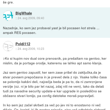
še gre.
BigWhale
::
24. avg 2009, 09:40
Nazadnje, ko sem jaz probaval yast je bil pocasen kot strela ...
ampak RES pocasen.
Poldi112
::
24. avg 2009, 10:23
>Ko si kupim nov dual core prenosnik, pa prešaltam na gentoo, ker
mislim, da je portage orodje, kateremu se lahko apt samo klanja.
Jaz sem gentoo zapustil, ker sem zase prišel do zaključka,da je
stvar povsem prepočasna in je preveč dela z njo. Vsake toliko časa
se polomijo kakšni deli, največja beda je pa to, da ni zamrznjene
verzije (oz. ni je bilo par let nazaj, zdaj niti ne vem), tako da delaš
tudi za navadne security update-e kar upgrade in posledično se
občasno stvari lomijo, pa config datoteke moraš popravljati.
In ko sem jaz začel skrbeti za več pc-jev mi to enostavno ni več
dišalo. Oz. koristi, ki jih gentoo prinaša, niso več odtehtale slabosti.