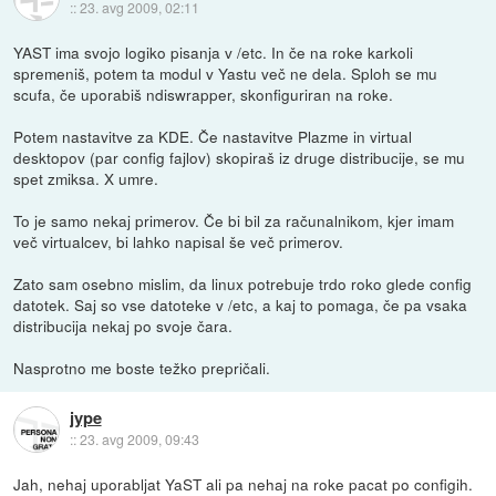
::
23. avg 2009, 02:11
YAST ima svojo logiko pisanja v /etc. In če na roke karkoli
spremeniš, potem ta modul v Yastu več ne dela. Sploh se mu
scufa, če uporabiš ndiswrapper, skonfiguriran na roke.
Potem nastavitve za KDE. Če nastavitve Plazme in virtual
desktopov (par config fajlov) skopiraš iz druge distribucije, se mu
spet zmiksa. X umre.
To je samo nekaj primerov. Če bi bil za računalnikom, kjer imam
več virtualcev, bi lahko napisal še več primerov.
Zato sam osebno mislim, da linux potrebuje trdo roko glede config
datotek. Saj so vse datoteke v /etc, a kaj to pomaga, če pa vsaka
distribucija nekaj po svoje čara.
Nasprotno me boste težko prepričali.
jype
::
23. avg 2009, 09:43
Jah, nehaj uporabljat YaST ali pa nehaj na roke pacat po configih.