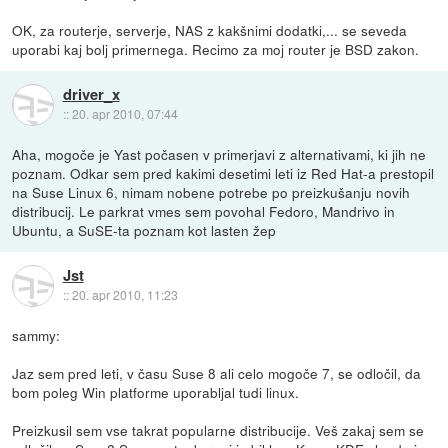
OK, za routerje, serverje, NAS z kakšnimi dodatki,... se seveda
uporabi kaj bolj primernega. Recimo za moj router je BSD zakon.
driver_x
::
20. apr 2010, 07:44
Aha, mogoče je Yast počasen v primerjavi z alternativami, ki jih ne
poznam. Odkar sem pred kakimi desetimi leti iz Red Hat-a prestopil
na Suse Linux 6, nimam nobene potrebe po preizkušanju novih
distribucij. Le parkrat vmes sem povohal Fedoro, Mandrivo in
Ubuntu, a SuSE-ta poznam kot lasten žep
Jst
::
20. apr 2010, 11:23
sammy:
Jaz sem pred leti, v času Suse 8 ali celo mogoče 7, se odločil, da
bom poleg Win platforme uporabljal tudi linux.
Preizkusil sem vse takrat popularne distribucije. Veš zakaj sem se