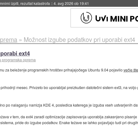
eto za večkratno uporabo
::
4. avg 2026 ob 19:41
oprema
»
Možnost izgube podatkov pri uporabi ext4
porabi ext4
a programska oprema
emu za beleženje programskih hroščev prihajajočega Ubuntu 9.04 pojavilo
večje šte
 prihodnji mesec. Privzeto bo uporabljal preizkušen datotečni sistem ext3, na voljo p
o po nalaganju namizja KDE 4, posledica katerega je izguba vseh ustvarjenih datot
ežava v tem, da ext4 zaradi optimizacije zapisovanja uporablja zakasnjeno pisanje
istema, pride do izgube podatkov. Enake težave se lahko pojavljajo tudi pri drugi