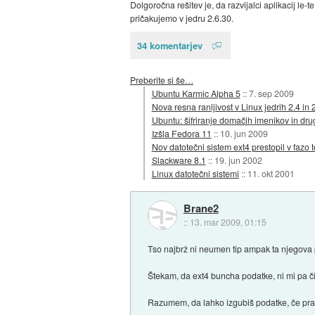
Dolgoročna rešitev je, da razvijalci aplikacij le
pričakujemo v jedru 2.6.30.
34 komentarjev
Preberite si še…
Ubuntu Karmic Alpha 5
::
7. sep 2009
Nova resna ranljivost v Linux jedrih 2.4 in 
Ubuntu: šifriranje domačih imenikov in dru
Izšla Fedora 11
::
10. jun 2009
Nov datotečni sistem ext4 prestopil v fazo t
Slackware 8.1
::
19. jun 2002
Linux datotečni sistemi
::
11. okt 2001
Brane2
::
13. mar 2009, 01:15
Tso najbrž ni neumen tip ampak ta njegova 
Štekam, da ext4 buncha podatke, ni mi pa čis
Razumem, da lahko izgubiš podatke, če pra