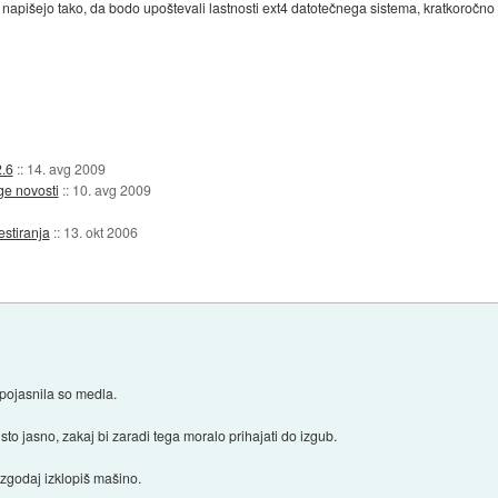
-te napišejo tako, da bodo upoštevali lastnosti ext4 datotečnega sistema, kratkoročno
2.6
::
14. avg 2009
ge novosti
::
10. avg 2009
estiranja
::
13. okt 2006
pojasnila so medla.
to jasno, zakaj bi zaradi tega moralo prihajati do izgub.
zgodaj izklopiš mašino.