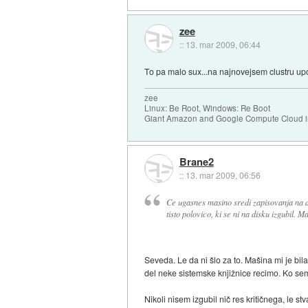
zee
::
13. mar 2009, 06:44
To pa malo sux...na najnovejsem clustru upo
zee
Linux: Be Root, Windows: Re Boot
Giant Amazon and Google Compute Cloud in
Brane2
::
13. mar 2009, 06:56
Ce ugasnes masino sredi zapisovanja na dis
tisto polovico, ki se ni na disku izgubil. 
Seveda. Le da ni šlo za to. Mašina mi je bila
del neke sistemske knjižnice recimo. Ko sem st
Nikoli nisem izgubil nič res kritičnega, le stv