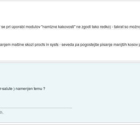
se pri uporabi modulov "namizne kakovosti" ne zgodi tako redko) - takrat so možnost
anjem mašine skozi procfs in sysfs - seveda pa pogostejše pisanje manjših kosov p
er-salute ) namenjen temu ?
th.