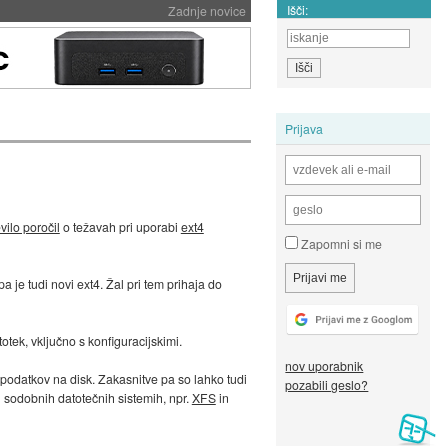
Išči:
Zadnje novice
Prijava
vilo poročil
o težavah pri uporabi
ext4
Zapomni si me
a je tudi novi ext4. Žal pri tem prihaja do
ek, vključno s konfiguracijskimi.
nov uporabnik
 podatkov na disk. Zakasnitve pa so lahko tudi
pozabili geslo?
h sodobnih datotečnih sistemih, npr.
XFS
in