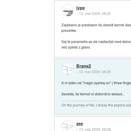
jype
::
13. mar 2009, 08:25
Zajebano je predvsem če obesiš kernel (kar 
prevelike.
Saj te parametre se da nastavljat med delov
več opleta z glavo.
Brane2
::
13. mar 2009, 08:29
A ni eden od "magic sysreq-ov" ( three-fing
Seveda, če kernel ni dokončno seesut...
On the journey of life, I chose the psycho pa
zee
::
13. mar 2009, 08:48