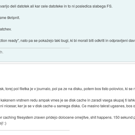
kvarijo deli datotek ali kar cele datoteke in to ni posledica slabega FS.
sme škripnit.
patchev.
ion ready", nato pa se pokažejo taki bugi, ki bi morali biti odkriti in odpravljeni dav
th.
torej pol filetka je v journalo, pol pa ze na disku, potem bos tisto polovico, ki se 
 kaksnem vrstnem redu ampak vmes je se disk cache in zaradi vsega skupaj ti lahko i
e ni nicesar, ker je se v disk cache-u samega diska. Ce masino takrat ugasnes, bos o
ter caching filesystem zraven pridejo dolocene omejitve, shit happens. 150 sekund p
j! :)