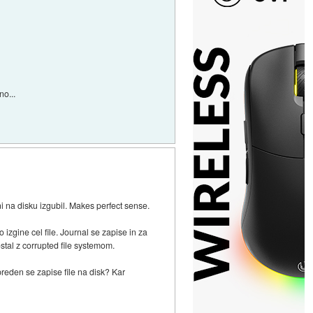
no...
ni na disku izgubil. Makes perfect sense.
zgine cel file. Journal se zapise in za
stal z corrupted file systemom.
reden se zapise file na disk? Kar