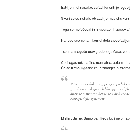
Ext4 je imel napake, zaradi katerih je izgub
Stvari so se nehale ob zadnjem patchu vanil
Tega sem prečesal in iz uporabnih zadev zro
Nanovo scompilani kernel dela s popravljen
Tso ima mogoče prav glede tega časa, vendar
Če ti ugasneš mašino normalno, potem nima
Če se ti stroj ugasne ke je zmanjkalo štroma,
Nevem sicer kako se zapisujejo podatki 
zaradi vsega skupaj ti lahko izgine cel fil
disku se ni nicesar, ker je se v disk cach
corrupted file systemom.
Mislim, da ne. Samo par fileov bo imelo na