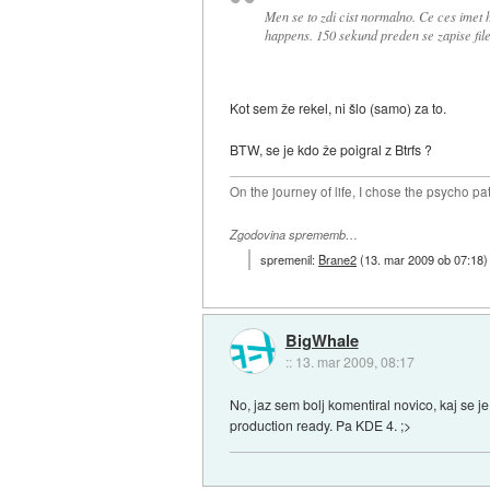
Men se to zdi cist normalno. Ce ces imet h
happens. 150 sekund preden se zapise file
Kot sem že rekel, ni šlo (samo) za to.
BTW, se je kdo že poigral z Btrfs ?
On the journey of life, I chose the psycho pa
Zgodovina sprememb…
spremenil:
Brane2
(
13. mar 2009 ob 07:18
)
BigWhale
::
13. mar 2009, 08:17
No, jaz sem bolj komentiral novico, kaj se j
production ready. Pa KDE 4. ;>