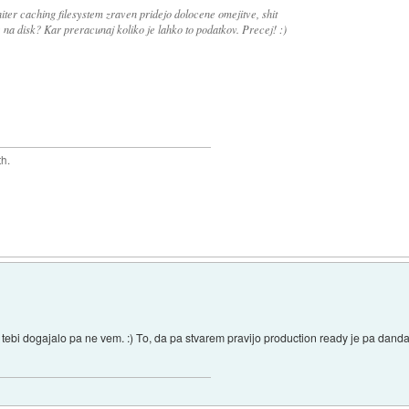
iter caching filesystem zraven pridejo dolocene omejitve, shit
 na disk? Kar preracunaj koliko je lahko to podatkov. Precej! :)
th.
e tebi dogajalo pa ne vem. :) To, da pa stvarem pravijo production ready je pa dandan