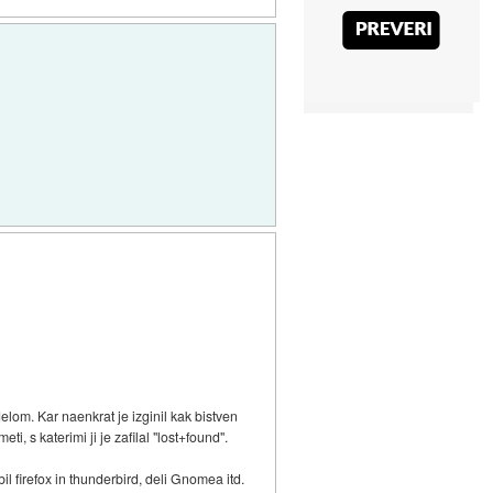
delom. Kar naenkrat je izginil kak bistven
i, s katerimi ji je zafilal "lost+found".
abil firefox in thunderbird, deli Gnomea itd.