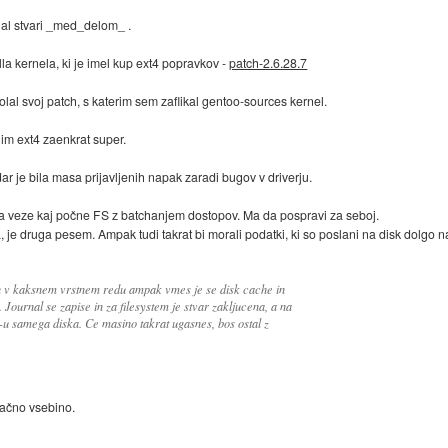
ljal stvari _med_delom_ .
la kernela, ki je imel kup ext4 popravkov -
patch-2.6.28.7
lal svoj patch, s katerim sem zaflikal gentoo-sources kernel.
im ext4 zaenkrat super.
 je bila masa prijavljenih napak zaradi bugov v driverju.
 veze kaj počne FS z batchanjem dostopov. Ma da pospravi za seboj.
 je druga pesem. Ampak tudi takrat bi morali podatki, ki so poslani na disk dolgo naz
in v kaksnem vrstnem redu ampak vmes je se disk cache in
e. Journal se zapise in za filesystem je stvar zakljucena, a na
e-u samega diska. Ce masino takrat ugasnes, bos ostal z
pačno vsebino.