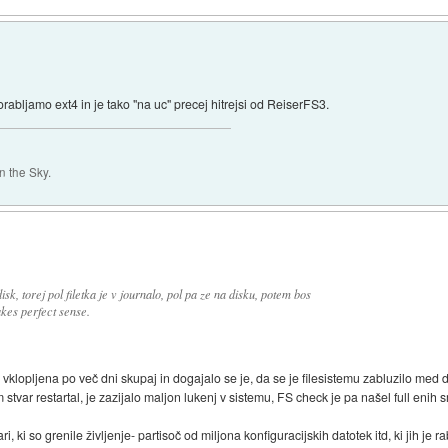
rabljamo ext4 in je tako "na uc" precej hitrejsi od ReiserFS3.
 the Sky.
k, torej pol filetka je v journalo, pol pa ze na disku, potem bos
Makes perfect sense.
 vklopljena po več dni skupaj in dogajalo se je, da se je filesistemu zabluzilo med 
var restartal, je zazijalo maljon lukenj v sistemu, FS check je pa našel full enih smet
ari, ki so grenile življenje- partisoč od miljona konfiguracijskih datotek itd, ki jih je r