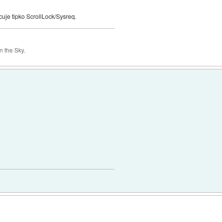
ucuje tipko ScrollLock/Sysreq.
 the Sky.