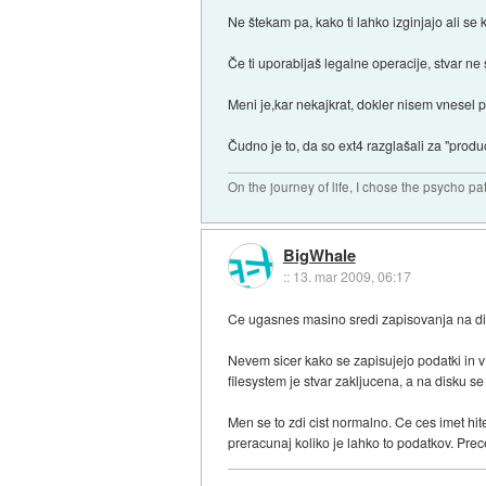
Ne štekam pa, kako ti lahko izginjajo ali se 
Če ti uporabljaš legalne operacije, stvar ne 
Meni je,kar nekajkrat, dokler nisem vnesel 
Čudno je to, da so ext4 razglašali za "product
On the journey of life, I chose the psycho pa
BigWhale
::
13. mar 2009, 06:17
Ce ugasnes masino sredi zapisovanja na disk, 
Nevem sicer kako se zapisujejo podatki in v
filesystem je stvar zakljucena, a na disku s
Men se to zdi cist normalno. Ce ces imet hi
preracunaj koliko je lahko to podatkov. Prece