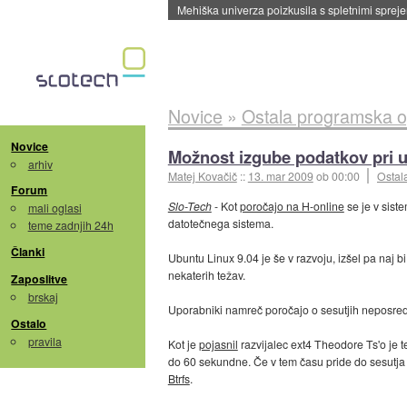
Evropska vesoljska agencija razvija svojo rak
Novice
»
Ostala programska 
Novice
Možnost izgube podatkov pri u
arhiv
Matej Kovačič
::
13. mar 2009
ob 00:00
Ostal
Forum
Slo-Tech
- Kot
poročajo na H-online
se je v sist
mali oglasi
datotečnega sistema.
teme zadnjih 24h
Članki
Ubuntu Linux 9.04 je še v razvoju, izšel pa naj bi
nekaterih težav.
Zaposlitve
brskaj
Uporabniki namreč poročajo o sesutjih neposredn
Ostalo
pravila
Kot je
pojasnil
razvijalec ext4 Theodore Ts'o je t
do 60 sekundne. Če v tem času pride do sesutja s
Btrfs
.