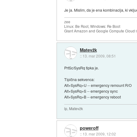
Je ja. Mislim, da je ena kombinacija, ki vklj
zee
Linux: Be Root, Windows: Re Boot
Giant Amazon and Google Compute Cloud in
Matevžk
::
13. mar 2009, 08:51
PrtSc/SysRq tipka je.
Tipična sekvenca:
Alt+SysRq+U -- emergency remount R/O
Alt+SysRq+S -- emergency sync
Alt+SysRq+B -- emergency reboot
lp, Matevžk
poweroff
::
13. mar 2009, 12:02