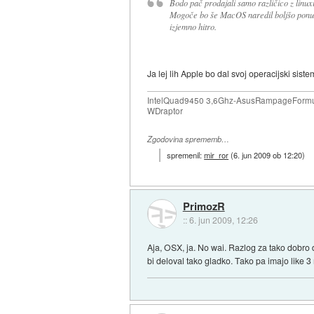
Bodo pač prodajali samo različico z linux
Mogoče bo še MacOS naredil boljšo ponudb
izjemno hitro.
Ja lej lih Apple bo dal svoj operacijski sis
IntelQuad9450 3,6Ghz-AsusRampageFor
WDraptor
Zgodovina sprememb…
spremenil:
mir_ror
(
6. jun 2009 ob 12:20
)
PrimozR
::
6. jun 2009, 12:26
Aja, OSX, ja. No wai. Razlog za tako dobro
bi deloval tako gladko. Tako pa imajo like 3 r