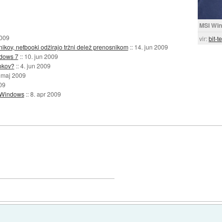
MSI Wi
2009
vir:
bit-t
kov, netbooki odžirajo tržni delež prenosnikom
::
14. jun 2009
ndows 7
::
10. jun 2009
ookov?
::
4. jun 2009
 maj 2009
09
a Windows
::
8. apr 2009