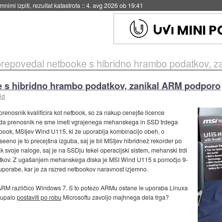
eto za večkratno uporabo
::
4. avg 2026 ob 19:41
prepovedal netbooke s hibridno hrambo podatkov, 
e s hibridno hrambo podatkov, zanikal ARM podporo
id
 prenosnik kvalificira kot netbook, so za nakup cenejše licence
, da prenosnik ne sme imeti vgrajenega mehanskega in SSD trdega
etbook, MSIjev Wind U115, ki že uporablja kombinacijo obeh, o
eno je to precejšna izguba, saj je bil MSIjev hibridnež rekorder po
k svoje naloge, saj je na SSDju tekel operacijski sistem, mehanski trdi
odatkov. Z ugašanjem mehanskega diska je MSI Wind U115 s pomočjo 9-
porabe, kar je za razred netbookov naravnost izjemno.
o ARM različico Windows 7. S to potezo ARMu ostane le uporaba Linuxa
o upalo
postaviti po robu
Microsoftu zavoljo majhnega dela trga?