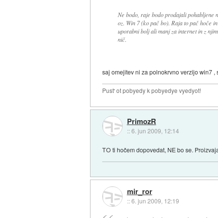
Ne bodo, raje bodo prodajali pohabljene ne
oz. Win 7 (ko pač bo). Raja to pač hoče in
uporabni bolj ali manj za internet in z 
nič.
saj omejitev ni za polnokrvno verzijo win7 
Pust' ot pobyedy k pobyedye vyedyot!
PrimozR
::
6. jun 2009, 12:14
TO ti hočem dopovedat, NE bo se. Proizvajalci
mir_ror
::
6. jun 2009, 12:19