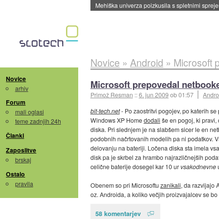
Evropska vesoljska agencija razvija svojo rak
Novice
»
Android
»
Microsoft 
Novice
Microsoft prepovedal netbook
arhiv
Primož Resman
::
6. jun 2009
ob 01:57
Andro
Forum
bit-tech.net
- Po zaostritvi pogojev, po katerih se
mali oglasi
Windows XP Home
dodali
še en pogoj, ki pravi
teme zadnjih 24h
diska. Pri slednjem je na slabšem sicer le en n
Članki
podobnih načrtovanih modelih pa ni podatkov. Vse
delovanju na bateriji. Ločena diska sta imela vsa
Zaposlitve
disk pa je skrbel za hrambo najrazličnejših p
brskaj
celične baterije dosegel kar 10 ur
vsakodnevne
u
Ostalo
pravila
Obenem so pri Microsoftu
zanikali
, da razvijaj
oz. Androida, a koliko večjih proizvajalcev se b
58 komentarjev