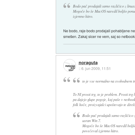
Bodo pač prodajali samo različico z linux
Mogoče bo še MacOS naredil boljšo ponudb
izjemno hitro.
Ne bodo, raje bodo prodajali pohabljene netb
smešen. Zakaj sicer ne vem, saj so netbook
noraguta
::
6. jun 2009, 11:51
to je vse normalno na svobodnem t
To NI prosti trg, to je problem. Prosti tr
pa dajejo glupe pogoje, kaj paše v netboo
folk hoče, proizvajalci upoštevajo te direk
Bodo pač prodajali samo različico z
usran Win 7.
Mogoče bo še MacOS naredil boljšo p
povečeval izjemno hitro.