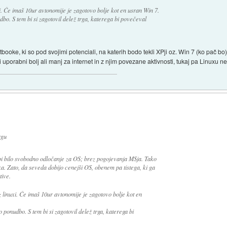
i. Če imaš 10ur avtonomije je zagotovo bolje kot en usran Win 7.
o. S tem bi si zagotovil delež trga, katerega bi povečeval
ooke, ki so pod svojimi potenciali, na katerih bodo tekli XPji oz. Win 7 (ko pač bo)
i uporabni bolj ali manj za internet in z njim povezane aktivnosti, tukaj pa Linu
rgu
g bi bilo svobodno odločanje za OS; brez pogojevanja MSja. Tako
ka. Zato, da seveda dobijo cenejši OS, obenem pa tistega, ki ga
tive.
 linuxi. Če imaš 10ur avtonomije je zagotovo bolje kot en
onudbo. S tem bi si zagotovil delež trga, katerega bi