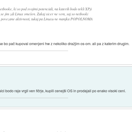
tbooke, ki so pod svojimi potenciali, na katerih bodo tekli XPji
 se jim zdi Linux smešen. Zakaj sicer ne vem, saj so netbooki
njim povezane aktivnosti, tukaj pa Linuxu ne manjka POPOLNOMA
, se bo pač kupoval omenjeni hw z nekoliko dražjim os-om. ali pa z katerim drugim.
 bodo raje vrgli ven fičrje, kupili cenejši OS in prodajali po enako visoki ceni.