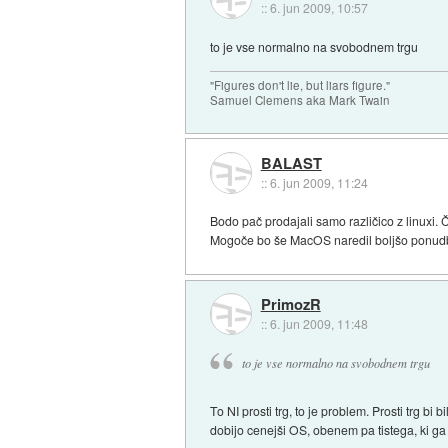
::
6. jun 2009, 10:57
to je vse normalno na svobodnem trgu
"Figures don't lie, but liars figure."
Samuel Clemens aka Mark Twain
BALAST
::
6. jun 2009, 11:24
Bodo pač prodajali samo različico z linuxi.
Mogoče bo še MacOS naredil boljšo ponudbo. 
PrimozR
::
6. jun 2009, 11:48
to je vse normalno na svobodnem trgu
To NI prosti trg, to je problem. Prosti trg
dobijo cenejši OS, obenem pa tistega, ki ga f