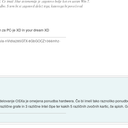
i. Če imaš 10ur avtonomije je zagotovo bolje kot en usran Win 7.
o. S tem bi si zagotovil delež trga, katerega bi povečeval
tem za PC-je XD in your dream XD
mula-nVidia285GTX-8GbGOCZ1066mhz-
 delovanje OSXa je omejena ponudba hardwera. Če bi imeli tako raznoliko ponudbo, 
azlične grafe in 3 različne Intel čipe ter kakih 5 različnih zvočnih kartic, če sploh. G