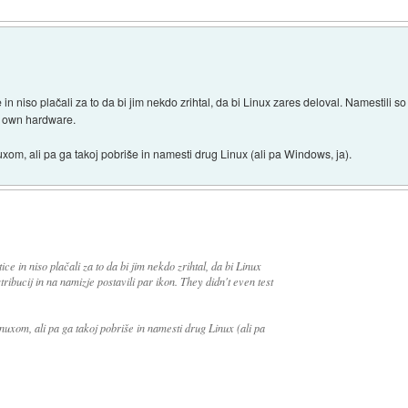
e in niso plačali za to da bi jim nekdo zrihtal, da bi Linux zares deloval. Namestili s
ir own hardware.
om, ali pa ga takoj pobriše in namesti drug Linux (ali pa Windows, ja).
ice in niso plačali za to da bi jim nekdo zrihtal, da bi Linux
tribucij in na namizje postavili par ikon. They didn't even test
uxom, ali pa ga takoj pobriše in namesti drug Linux (ali pa