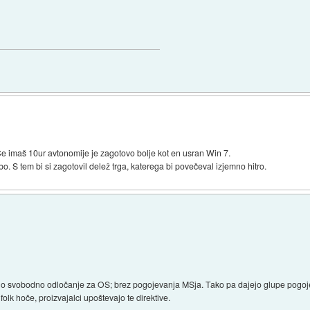
 Če imaš 10ur avtonomije je zagotovo bolje kot en usran Win 7.
S tem bi si zagotovil delež trga, katerega bi povečeval izjemno hitro.
 bi bilo svobodno odločanje za OS; brez pogojevanja MSja. Tako pa dajejo glupe pogo
olk hoče, proizvajalci upoštevajo te direktive.