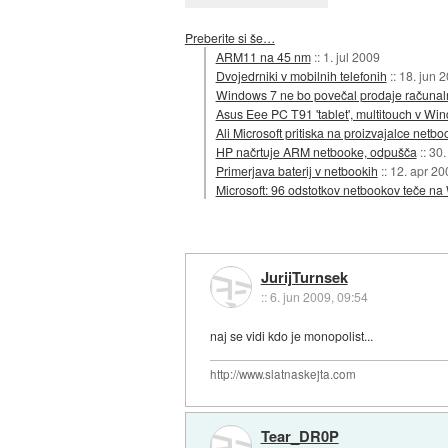
Preberite si še…
ARM11 na 45 nm
::
1. jul 2009
Dvojedrniki v mobilnih telefonih
::
18. jun 
Windows 7 ne bo povečal prodaje računalni
Asus Eee PC T91 'tablet', multitouch v Wi
Ali Microsoft pritiska na proizvajalce netb
HP načrtuje ARM netbooke, odpušča
::
30.
Primerjava baterij v netbookih
::
12. apr 20
Microsoft: 96 odstotkov netbookov teče n
JurijTurnsek
::
6. jun 2009, 09:54
naj se vidi kdo je monopolist...
http://www.slatnaskejta.com
Tear_DR0P