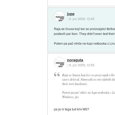
jype
::
6. jun 2009, 12:45
Raja se linuxa boji ker so proizvajalci škrtic
postavili par ikon. They didn't even test the
Potem pa pač nihče ne kupi netbooka z Linux
noraguta
::
6. jun 2009, 12:50
Raja se linuxa boji ker so proizvajalci škrt
zares deloval. Namestili so eno slabših dis
their own hardware.
Potem pa pač nihče ne kupi netbooka z Lin
Windows, ja).
pa ja ni tega tud kriv MS?