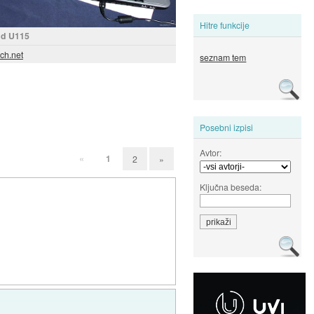
Hitre funkcije
nd U115
ech.net
seznam tem
Posebni izpisi
Avtor:
«
1
2
»
Ključna beseda: