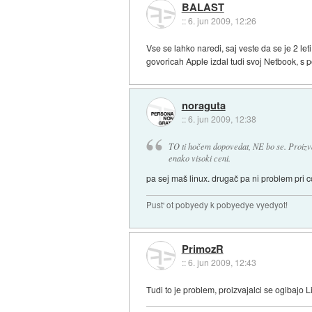
BALAST
::
6. jun 2009, 12:26
Vse se lahko naredi, saj veste da se je 2 le
govoricah Apple izdal tudi svoj Netbook, s p
noraguta
::
6. jun 2009, 12:38
TO ti hočem dopovedat, NE bo se. Proizvaja
enako visoki ceni.
pa sej maš linux. drugač pa ni problem pri c
Pust' ot pobyedy k pobyedye vyedyot!
PrimozR
::
6. jun 2009, 12:43
Tudi to je problem, proizvajalci se ogibajo