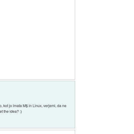
kot jo imata M$ in Linux, verjemi, da ne
et the idea? :)