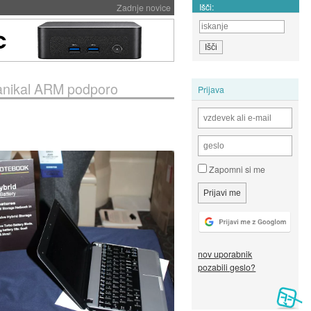
Išči:
Zadnje novice
zanikal ARM podporo
Prijava
Zapomni si me
nov uporabnik
pozabili geslo?