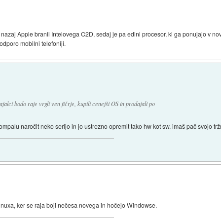
ti nazaj Apple branil Intelovega C2D, sedaj je pa edini procesor, ki ga ponujajo v n
odporo mobilni telefoniji.
lci bodo raje vrgli ven fičrje, kupili cenejši OS in prodajali po
ompalu naročit neko serijo in jo ustrezno opremit tako hw kot sw. imaš pač svojo trž
 Linuxa, ker se raja boji nečesa novega in hočejo Windowse.