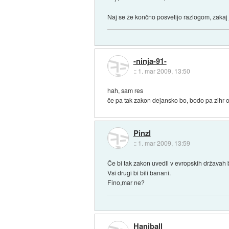
Naj se že končno posvetijo razlogom, zakaj j
-ninja-91-
::
1. mar 2009, 13:50
hah, sam res
če pa tak zakon dejansko bo, bodo pa zihr o
Pinzl
::
1. mar 2009, 13:59
Če bi tak zakon uvedli v evropskih državah
Vsi drugi bi bili banani.
Fino,mar ne?
Haniball