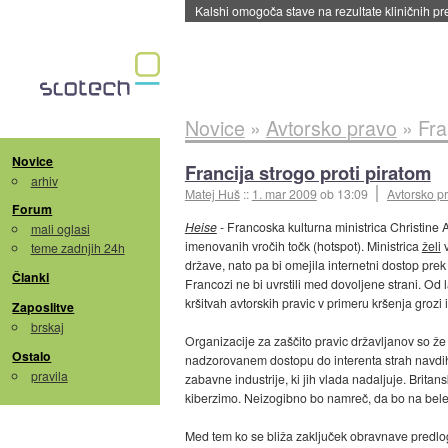
Sandisk že prodal več kot polovico SSD-jev za 
Novice
»
Avtorsko pravo
»
Fra
Novice
Francija strogo proti piratom
arhiv
Matej Huš
::
1. mar 2009
ob 13:09
Avtorsko p
Forum
Heise
- Francoska kulturna ministrica Christine Al
mali oglasi
imenovanih vročih točk (hotspot). Ministrica
želi
v
teme zadnjih 24h
države, nato pa bi omejila internetni dostop pre
Članki
Francozi ne bi uvrstili med dovoljene strani. Od 
kršitvah avtorskih pravic v primeru kršenja grozi 
Zaposlitve
brskaj
Organizacije za zaščito pravic državljanov so že
Ostalo
nadzorovanem dostopu do interenta strah navdi
pravila
zabavne industrije, ki jih vlada nadaljuje. Brita
kiberzimo. Neizogibno bo namreč, da bo na bel
Med tem ko se bliža zaključek obravnave predloga 