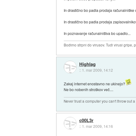
In drastično bo padla prodaja računalniške 
In drastično bo padla prodaja zapisovalnikov
In poznavanje računalništva bo upadlo...
Bodimo strpni do virusov. Tudi virusi gripe, 
Highlag
::
1. mar 2009, 14:12
Zakaj internet enostavno ne ukinejo?
Ne bo nobenih stroškov več....
Never trust a computer you can't throw out 
c00L3r
::
1. mar 2009, 14:16