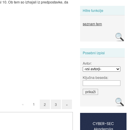
l 10. Ob tem so izhajali iz predpostavke, da
Hitre funkcije
seznam tem
Posebni izpisi
Avtor:
Ključna beseda:
«
1
2
3
»