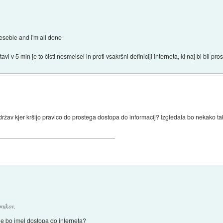
ceseble and i'm all done
i v 5 min je to čisti nesmeisel in proti vsakršni definiciji interneta, ki naj bi bil pro
to držav kjer kršijo pravico do prostega dostopa do informacij? Izgledala bo nekako t
bnikov.
 ne bo imel dostopa do interneta?