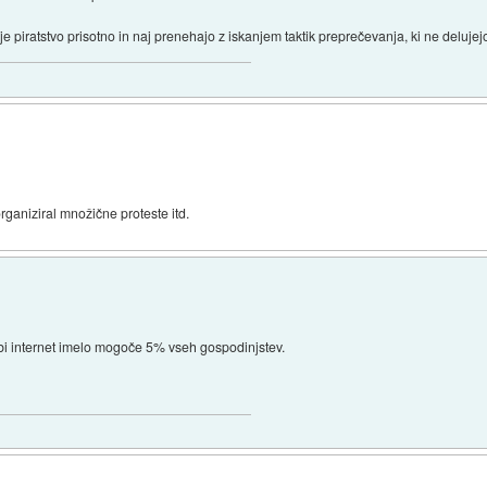
e piratstvo prisotno in naj prenehajo z iskanjem taktik preprečevanja, ki ne delujej
rganiziral množične proteste itd.
 bi internet imelo mogoče 5% vseh gospodinjstev.