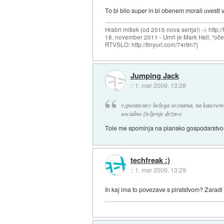
To bi bilo super in bi obenem morali uvesti
Hrabri mišek (od 2015 nova serija!) -> http:/
18. november 2011 - Umrl je Mark Hall, "oč
RTVSLO: http://tinyurl.com/74r9n7j
Jumping Jack
::
1. mar 2009, 13:28
vzpostavitev belega seznama, na katerem bi
socialno življenje države
Tole me spominja na plansko gospodarstvo. 
techfreak :)
::
1. mar 2009, 13:29
In kaj ima to povezave s piratstvom? Zaradi