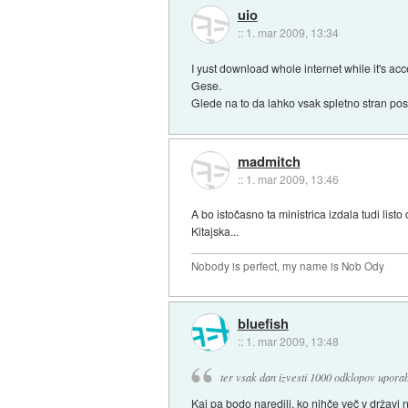
uio
::
1. mar 2009, 13:34
I yust download whole internet while it's ac
Gese.
Glede na to da lahko vsak spletno stran postav
madmitch
::
1. mar 2009, 13:46
A bo istočasno ta ministrica izdala tudi lis
Kitajska...
Nobody is perfect, my name is Nob Ody
bluefish
::
1. mar 2009, 13:48
ter vsak dan izvesti 1000 odklopov upora
Kaj pa bodo naredili, ko nihče več v državi