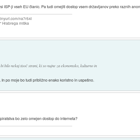
 vsi ISP-ji vseh EU članic. Pa tudi omejiti dostop vsem državljanov preko raznih an
/tinyurl.com/na7r54l
e" Hrabrega miška
 bilo nekaj tisoč strani, ki so nujne za ekonomsko, kulturno in
In po moje bo tudi približno enako koristno in uspešno.
 piratstva bo zelo omejen dostop do interneta?