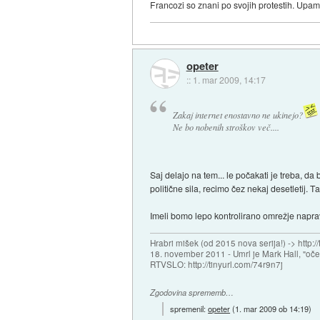
Francozi so znani po svojih protestih. Upam,
opeter
::
1. mar 2009, 14:17
Zakaj internet enostavno ne ukinejo?
Ne bo nobenih stroškov več....
Saj delajo na tem... le počakati je treba, 
politične sila, recimo čez nekaj desetletij. T
Imeli bomo lepo kontrolirano omrežje naprav,
Hrabri mišek (od 2015 nova serija!) -> http:/
18. november 2011 - Umrl je Mark Hall, "oč
RTVSLO: http://tinyurl.com/74r9n7j
Zgodovina sprememb…
spremenil:
opeter
(
1. mar 2009 ob 14:19
)