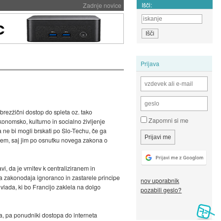
Išči:
Zadnje novice
Prijava
a brezžični dostop do spleta oz. tako
Zapomni si me
konomsko, kulturno in socialno življenje
 ne bi mogli brskati po Slo-Techu, če ga
anjem, saj jim po osnutku novega zakona o
, da je vrnitev k centraliziranem in
 zakonodaja ignoranco in zastarele principe
nov uporabnik
 vlada, ki bo Francijo zaklela na dolgo
pozabili geslo?
ta, pa ponudniki dostopa do interneta