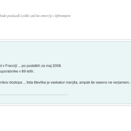
 poskusili izsiliti zaščito omrežij s šifriranjem
et v Franciji ... po podatkih za maj 2008.
 uporabnike v 89 letih.
nikov dostopa ... tista številka je vsekakor manjša, ampak še vseeno ne verjamem, da