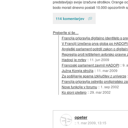
predstavljajo svoje izračune stroškov. Orange oce
bodo morali dnevno poslati 10.000 opozorilnih s
114 komentarjev
Preberite si še…
Francija pripravlja digitalno identiteto s
V Franciji izrečena prva globa po HADOPI
Angleški parlament potrdil zakon o digitaln
Represija proti kršiteljem avtorsko pravne 
Hadopi je mrtev
::
11. jun 2009
Francoski parlament zavrnil HADOPI
::
9. 
Južna Koreja strožja
::
11. mar 2009
Za pošiljanje spama izključitev z univerze
Francija pripravlja ostrejšo protipiratsko 
Nove funkcije v forumu
::
1. sep 2002
Ko sloni plešejo
::
29. mar 2002
opeter
::
1. mar 2009, 13:15