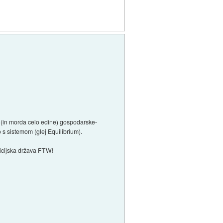
ne (in morda celo edine) gospodarske-
jo s sistemom (glej Equilibrium).
licijska država FTW!