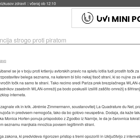
naslednji dve leti
::
včeraj ob 11:37
ncija strogo proti piratom
ravo
banel se je v boju proti kršenju avtorskih pravic na spletu lotila tudi prostih točk z
zpostavitev belega seznama, na katerem bi bilo nekaj tisoč strani, ki so nujne za e
k vročih točk na samo te strani. Tako recimo sredi Pariza prek brezplačnega WLAN-a
lastnikov zasebnih WLAN-omrežij pa bodo poskusili izsiliti zaščito omrežij s šifrir
izklop interneta.
 zagnale vik in krik. Jérémie Zimmermann, soustanovitelj La Quadrature du Net, pravi
hujoča in predvsem nemogoča, tako da bo gotovo neuspešna. Dodaja, da kaže taka
nska Monica Horten ponuja prispodobo z Zgodbo iz Narnije, le da je čarovnica tokrat
em seznamu manjkala množica povsem legitimnih strani.
zakona, ki predvideva rigorozen pristop s tremi opozorili in izključitvijo z interne