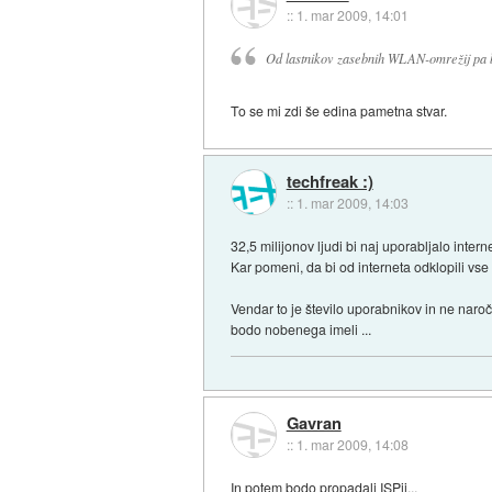
::
1. mar 2009, 14:01
Od lastnikov zasebnih WLAN-omrežij pa bodo
To se mi zdi še edina pametna stvar.
techfreak :)
::
1. mar 2009, 14:03
32,5 milijonov ljudi bi naj uporabljalo intern
Kar pomeni, da bi od interneta odklopili vse
Vendar to je število uporabnikov in ne naroč
bodo nobenega imeli ...
Gavran
::
1. mar 2009, 14:08
In potem bodo propadali ISPji...