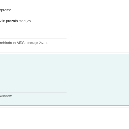
opreme...
 in praznih medijev...
prehlada in AIDSa morajo živeti.
a window