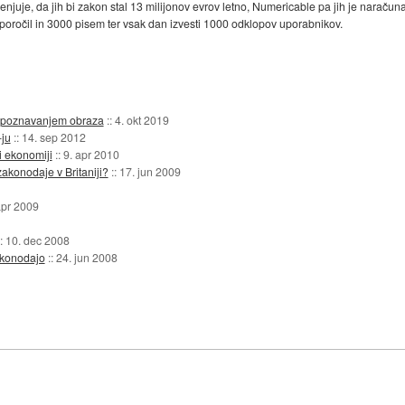
njuje, da jih bi zakon stal 13 milijonov evrov letno, Numericable pa jih je naračuna
poročil in 3000 pisem ter vsak dan izvesti 1000 odklopov uporabnikov.
 prepoznavanjem obraza
::
4. okt 2019
-ju
::
14. sep 2012
i ekonomiji
::
9. apr 2010
zakonodaje v Britaniji?
::
17. jun 2009
apr 2009
::
10. dec 2008
zakonodajo
::
24. jun 2008