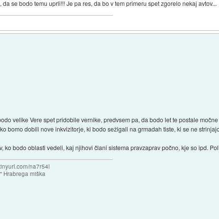
 da se bodo temu uprli!!! Je pa res, da bo v tem primeru spet zgorelo nekaj avtov...
da bodo velike Vere spet pridobile vernike, predvsem pa, da bodo let te postale moč
ako bomo dobili nove inkvizitorje, ki bodo sežigali na grmadah tiste, ki se ne strinja
 ko bodo oblasti vedeli, kaj njihovi člani sistema pravzaprav počno, kje so ipd. Po
/tinyurl.com/na7r54l
e" Hrabrega miška