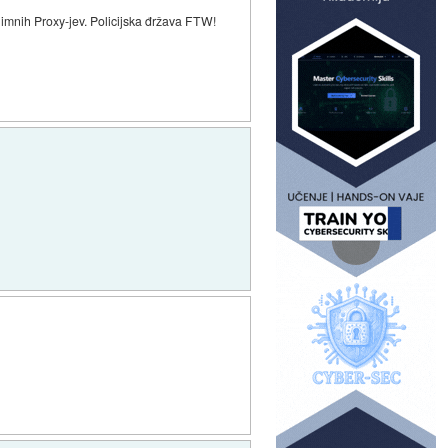
onimnih Proxy-jev. Policijska đržava FTW!