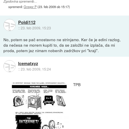
Zgodovina sprememb…
spremenil:
Gregor P
(
23. feb 2009 ob 15:17
)
Poldi112
::
23. feb 2009, 15:23
No, potem se pač enostavno ne strinjamo. Ker če je edini razlog,
da nečesa ne morem kupiti to, da se založbi ne izplača, da mi
proda, potem jaz nimam nobenih zadržkov pri "kraji".
Icematxyz
::
23. feb 2009, 15:24
TPB