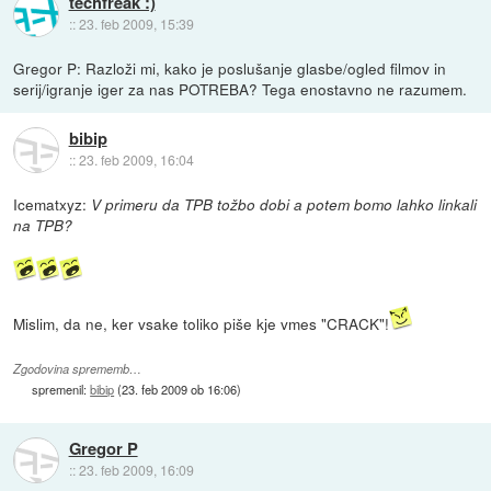
techfreak :)
::
23. feb 2009, 15:39
Gregor P: Razloži mi, kako je poslušanje glasbe/ogled filmov in
serij/igranje iger za nas POTREBA? Tega enostavno ne razumem.
bibip
::
23. feb 2009, 16:04
Icematxyz:
V primeru da TPB tožbo dobi a potem bomo lahko linkali
na TPB?
Mislim, da ne, ker vsake toliko piše kje vmes "CRACK"!
Zgodovina sprememb…
spremenil:
bibip
(
23. feb 2009 ob 16:06
)
Gregor P
::
23. feb 2009, 16:09