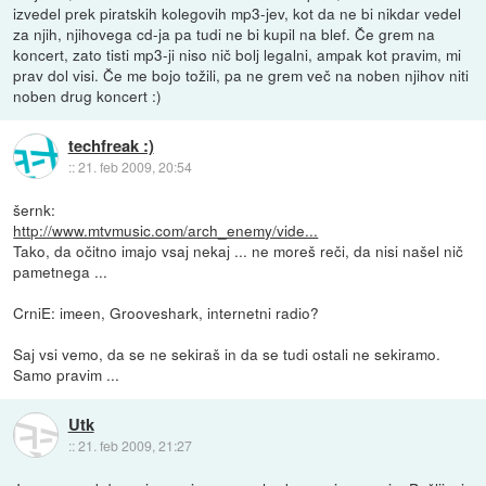
izvedel prek piratskih kolegovih mp3-jev, kot da ne bi nikdar vedel
za njih, njihovega cd-ja pa tudi ne bi kupil na blef. Če grem na
koncert, zato tisti mp3-ji niso nič bolj legalni, ampak kot pravim, mi
prav dol visi. Če me bojo tožili, pa ne grem več na noben njihov niti
noben drug koncert :)
techfreak :)
::
21. feb 2009, 20:54
šernk:
http://www.mtvmusic.com/arch_enemy/vide...
Tako, da očitno imajo vsaj nekaj ... ne moreš reči, da nisi našel nič
pametnega ...
CrniE: imeen, Grooveshark, internetni radio?
Saj vsi vemo, da se ne sekiraš in da se tudi ostali ne sekiramo.
Samo pravim ...
Utk
::
21. feb 2009, 21:27