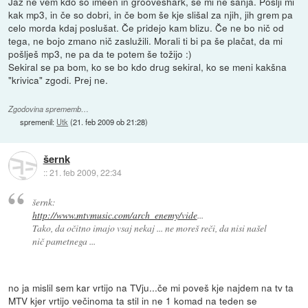
Jaz ne vem kdo so imeen in grooveshark, se mi ne sanja. Pošlji mi
kak mp3, in če so dobri, in če bom še kje slišal za njih, jih grem pa
celo morda kdaj poslušat. Če pridejo kam blizu. Če ne bo nič od
tega, ne bojo zmano nič zaslužili. Morali ti bi pa še plačat, da mi
pošlješ mp3, ne pa da te potem še tožijo :)
Sekiral se pa bom, ko se bo kdo drug sekiral, ko se meni kakšna
"krivica" zgodi. Prej ne.
Zgodovina sprememb…
spremenil:
Utk
(
21. feb 2009 ob 21:28
)
šernk
::
21. feb 2009, 22:34
šernk:
http://www.mtvmusic.com/arch_enemy/vide
...
Tako, da očitno imajo vsaj nekaj ... ne moreš reči, da nisi našel
nič pametnega ...
no ja mislil sem kar vrtijo na TVju...če mi poveš kje najdem na tv ta
MTV kjer vrtijo večinoma ta stil in ne 1 komad na teden se