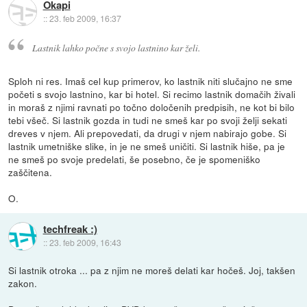
Okapi
::
23. feb 2009, 16:37
Lastnik lahko počne s svojo lastnino kar želi.
Sploh ni res. Imaš cel kup primerov, ko lastnik niti slučajno ne sme
početi s svojo lastnino, kar bi hotel. Si recimo lastnik domačih živali
in moraš z njimi ravnati po točno določenih predpisih, ne kot bi bilo
tebi všeč. Si lastnik gozda in tudi ne smeš kar po svoji želji sekati
dreves v njem. Ali prepovedati, da drugi v njem nabirajo gobe. Si
lastnik umetniške slike, in je ne smeš uničiti. Si lastnik hiše, pa je
ne smeš po svoje predelati, še posebno, če je spomeniško
zaščitena.
O.
techfreak :)
::
23. feb 2009, 16:43
Si lastnik otroka ... pa z njim ne moreš delati kar hočeš. Joj, takšen
zakon.