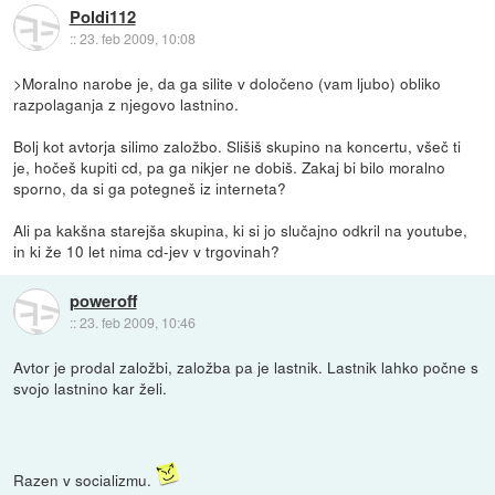
Poldi112
::
23. feb 2009, 10:08
>Moralno narobe je, da ga silite v določeno (vam ljubo) obliko
razpolaganja z njegovo lastnino.
Bolj kot avtorja silimo založbo. Slišiš skupino na koncertu, všeč ti
je, hočeš kupiti cd, pa ga nikjer ne dobiš. Zakaj bi bilo moralno
sporno, da si ga potegneš iz interneta?
Ali pa kakšna starejša skupina, ki si jo slučajno odkril na youtube,
in ki že 10 let nima cd-jev v trgovinah?
poweroff
::
23. feb 2009, 10:46
Avtor je prodal založbi, založba pa je lastnik. Lastnik lahko počne s
svojo lastnino kar želi.
Razen v socializmu.