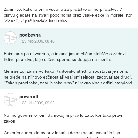
Zanimivo, kako je enim vseeno za piratstvo ali ne-piratstvo. V
bistvu gledate na stvari popolnoma brez vsake etike in morale. Kot
"cigani", ki pač kradejo kar lahko.
podbevna
::
23. feb 2009, 08:46
Enim nam pa ni vseeno, a imamo jasno etično stališče o zadevi.
Edino piratstvo, ki je etično sporno se dogaja na morjih.
Meni se zdi zanimivo kako Kantovsko striktno spoštovanje norm,
ne glede na njihovo etičnost ali vsaj smiselnost, zagovarjate drugi.
"Zakon pravi tako, zato je tako prav" ni ravno visok etični standard.
poweroff
::
23. feb 2009, 09:02
Ne, ne govorim o tem, da nekaj ni prav le zato, ker tako pravi
zakon.
Govorim o tem, da avtor z lastnim delom nekaj ustvari in ima