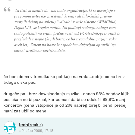
Vsi tisti, ki menite da vam bodo organizacije, ki se ukvarjajo s
pregonom avtorsko zaščitenih kršenj (ali bilo-kakih pravno
spornih dejanj na spletu) "vdirale" v vaše sisteme (WildChild,
DejanL15) se krepko motita. Na podlagi sodnega naloga vam
bodo potrkali na vrata, fizično vzeli vaš PC/strežnik/prenosnik in
pregledali sisteme (ki jih boste, če bo sreča dobili nazaj v roku
dveh let). Zatem pa boste kot spodoben državljan opravili "za
kazen" družbeno-koristna dela.
če bom doma v trenutku ko potrkajo na vrata...dobijo comp brez
trdega diska pač.
drugače pa...brez downloadanja muzike...danes 95% bendov ki jih
poslušam ne bi poznal, kar pomeni da bi se udeležil 99,9% manj
koncertov (cena vstopnice je od 20€ naprej) torej bi bendi precej
manj zaslužili od mene
techfreak :)
::
21. feb 2009, 17:18