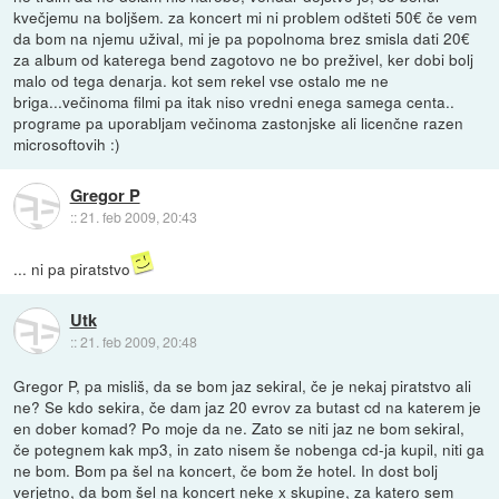
kvečjemu na boljšem. za koncert mi ni problem odšteti 50€ če vem
da bom na njemu užival, mi je pa popolnoma brez smisla dati 20€
za album od katerega bend zagotovo ne bo preživel, ker dobi bolj
malo od tega denarja. kot sem rekel vse ostalo me ne
briga...večinoma filmi pa itak niso vredni enega samega centa..
programe pa uporabljam večinoma zastonjske ali licenčne razen
microsoftovih :)
Gregor P
::
21. feb 2009, 20:43
... ni pa piratstvo
Utk
::
21. feb 2009, 20:48
Gregor P, pa misliš, da se bom jaz sekiral, če je nekaj piratstvo ali
ne? Se kdo sekira, če dam jaz 20 evrov za butast cd na katerem je
en dober komad? Po moje da ne. Zato se niti jaz ne bom sekiral,
če potegnem kak mp3, in zato nisem še nobenga cd-ja kupil, niti ga
ne bom. Bom pa šel na koncert, če bom že hotel. In dost bolj
verjetno, da bom šel na koncert neke x skupine, za katero sem