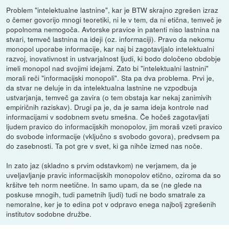
Problem "intelektualne lastnine", kar je BTW skrajno zgrešen izraz
o čemer govorijo mnogi teoretiki, ni le v tem, da ni etična, temveč je
popolnoma nemogoča. Avtorske pravice in patenti niso lastnina na
stvari, temveč lastnina na ideji (oz. informaciji). Pravo da nekomu
monopol uporabe informacije, kar naj bi zagotavljalo intelektualni
razvoj, inovativnost in ustvarjalnost ljudi, ki bodo določeno obdobje
imeli monopol nad svojimi idejami. Zato bi "intelektualni lastnini"
morali reči "informacijski monopoli". Sta pa dva problema. Prvi je,
da stvar ne deluje in da intelektualna lastnine ne vzpodbuja
ustvarjanja, temveč ga zavira (o tem obstaja kar nekaj zanimivih
empiričnih raziskav). Drugi pa je, da je sama ideja kontrole nad
informacijami v sodobnem svetu smešna. Če hočeš zagotavljati
ljudem pravico do informacijskih monopolov, jim moraš vzeti pravico
do svobode informacije (vključno s svobodo govora), predvsem pa
do zasebnosti. Ta pot gre v svet, ki ga nihče izmed nas noče.
In zato jaz (skladno s prvim odstavkom) ne verjamem, da je
uveljavljanje pravic informacijskih monopolov etično, oziroma da so
kršitve teh norm neetične. In samo upam, da se (ne glede na
poskuse mnogih, tudi pametnih ljudi) tudi ne bodo smatrale za
nemoralne, ker je to edina pot v odpravo enega najbolj zgrešenih
institutov sodobne družbe.