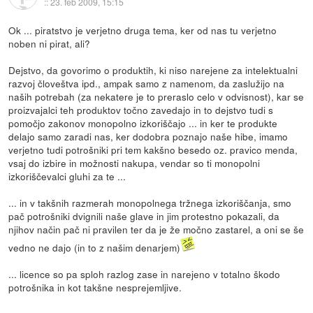
::
23. feb 2009, 15:15
Ok ... piratstvo je verjetno druga tema, ker od nas tu verjetno
noben ni pirat, ali?
Dejstvo, da govorimo o produktih, ki niso narejene za intelektualni
razvoj človeštva ipd., ampak samo z namenom, da zaslužijo na
naših potrebah (za nekatere je to preraslo celo v odvisnost), kar se
proizvajalci teh produktov točno zavedajo in to dejstvo tudi s
pomočjo zakonov monopolno izkoriščajo ... in ker te produkte
delajo samo zaradi nas, ker dodobra poznajo naše hibe, imamo
verjetno tudi potrošniki pri tem kakšno besedo oz. pravico menda,
vsaj do izbire in možnosti nakupa, vendar so ti monopolni
izkoriščevalci gluhi za te ...
... in v takšnih razmerah monopolnega tržnega izkoriščanja, smo
pač potrošniki dvignili naše glave in jim protestno pokazali, da
njihov način pač ni pravilen ter da je že močno zastarel, a oni se še
vedno ne dajo (in to z našim denarjem)
... licence so pa sploh razlog zase in narejeno v totalno škodo
potrošnika in kot takšne nesprejemljive.