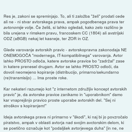
Res je, zakoni se spreminjajo. To, ali ti založba "želi" prodati cede
ali ne - ni stvar avtorskega prava, ampak pogodbenega prava ter
volje. Če želiš, si lahko ogledaš, kako zelo različno je
avtonomije
bila urejena v rimskem pravu, francoskem CC (1804) ali avstrijski
ODZ (aBGB) nekaj let kasneje, ter ZOR in OZ.
Glede varovanje avtorskih pravic - avtorskopravna zakonodaja NE
ONEMOGOČA "modernega, IT-kompatibilnega" varovanja. Avtor
lahko PROSTO odloča, katere avtorske pravice bo "zadržal" zase
in katere prenesel drugam. Avtor se lahko PROSTO odloči, da
dovoli neomejeno kopiranje (distribucijo, primarno/sekundarno
(re)transmisijo) ... Ima proste roke.
Kar nekateri razumejo kot "z internetom združljiv koncept avtorskih
pravic" je, da avtorske pravice zanikamo in "uporabnikom" damo
kar vnaprejšnjo pravico proste uporabe avtorskih del. "Sej ni
stroškov s kopiranjem!"
Ideja avtorskega prava ni primarno v "škodi", ki naj bi jo povzročalo
piratstvo, ampak v oblasti avtorja nad svojim avctorskim delom, ki
se poetično označuje kot "podaljšek avtorjevega duha" [in ne, ne