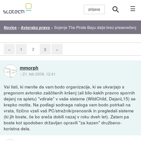
☰
Novice
»
Avtorsko pravo
»
Sojenje The Pirate Bayu dalje brez presenečenj
2
«
1
3
»
mmorph
::
21. feb 2009, 12:41
Vsi tisti, ki menite da vam bodo organizacije, ki se ukvarjajo s
pregonom avtorsko zaščitenih kršenj (ali bilo-kakih pravno spornih
dejanj na spletu) "vdirale" v vaše sisteme (WildChild, DejanL15) se
krepko motita. Na podlagi sodnega naloga vam bodo potrkali na
vrata, fizično vzeli vaš PC/strežnik/prenosnik in pregledali sisteme
(ki jih boste, če bo sreča dobili nazaj v roku dveh let). Zatem pa
boste kot spodoben državljan opravili "za kazen" družbeno-
koristna dela.