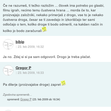
Če ne razumeš, ti težko razložim ... človek ima potrebo po glasbi,
filmu igrah, recimo temu čustvena hrana ... morda če to, kar
proizvajajo založniki, nekako primerjaš z drogo, vse to je nekako
čustvena droga, česar se ti zavedajo in izkoriščajo ter sami
odločajo o tem, koliko droge ti bodo odmerili, na kakšen način in
koliko jo bodo zaračunali
bibip
::
23. feb 2009, 16:32
Ja no. Zdaj si si pa sam odgovoril. Drogo je treba plačat.
Gregor P
::
23. feb 2009, 16:33
Pa dilerje (proizvajalce droge) zapret
Zgodovina sprememb…
spremenil:
Gregor P
(
23. feb 2009 ob 16:34
)