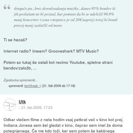
drugače pa...brez downloadanja muzike...danes 95% bendov ki
jih poslušam ne bi poznal, kar pomeni da bi se udeležil 99,9%
manj koncertov (cena vstopnice je od 20€ naprej) torej bi bendi
precej manj zaslužili od mene
Ti se hecaš?
Internet radio? Imeem? Grooveshark? MTV Music?
Potem so tukaj še ostali kot recimo Youtube, spletne strani
bendov/založb, ...
Zgodovina sprememb…
spremenil:
techfreak :)
(
21. feb 2009 ob 17:18
)
Utk
::
21. feb 2009, 17:23
Odkar vlečem filme z neta hodim vsaj petkrat več v kino kot prej.
Indiana Jonesa sem šel gledat v kino, čeprav sem imel že doma
potegnjenega. Če me kdo toži, ker sem potem še kakšnega