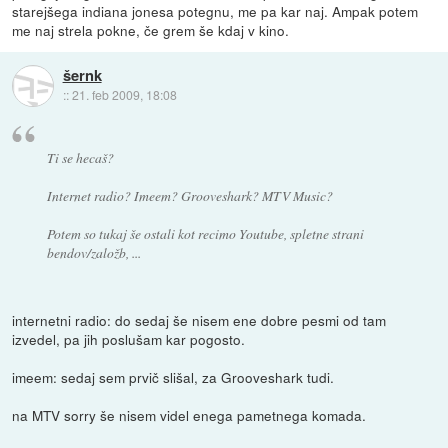
starejšega indiana jonesa potegnu, me pa kar naj. Ampak potem
me naj strela pokne, če grem še kdaj v kino.
šernk
::
21. feb 2009, 18:08
Ti se hecaš?
Internet radio? Imeem? Grooveshark? MTV Music?
Potem so tukaj še ostali kot recimo Youtube, spletne strani
bendov/založb, ...
internetni radio: do sedaj še nisem ene dobre pesmi od tam
izvedel, pa jih poslušam kar pogosto.
imeem: sedaj sem prvič slišal, za Grooveshark tudi.
na MTV sorry še nisem videl enega pametnega komada.