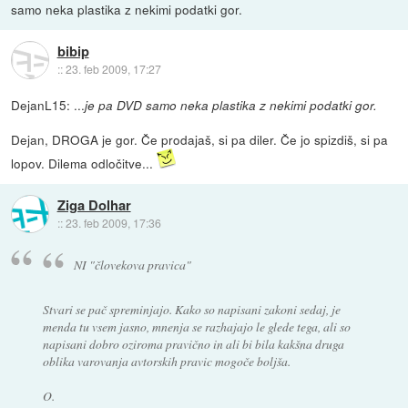
samo neka plastika z nekimi podatki gor.
bibip
::
23. feb 2009, 17:27
DejanL15: ...
je pa DVD samo neka plastika z nekimi podatki gor.
Dejan, DROGA je gor. Če prodajaš, si pa diler. Če jo spizdiš, si pa
lopov. Dilema odločitve...
Ziga Dolhar
::
23. feb 2009, 17:36
NI "človekova pravica"
Stvari se pač spreminjajo. Kako so napisani zakoni sedaj, je
menda tu vsem jasno, mnenja se razhajajo le glede tega, ali so
napisani dobro oziroma pravično in ali bi bila kakšna druga
oblika varovanja avtorskih pravic mogoče boljša.
O.