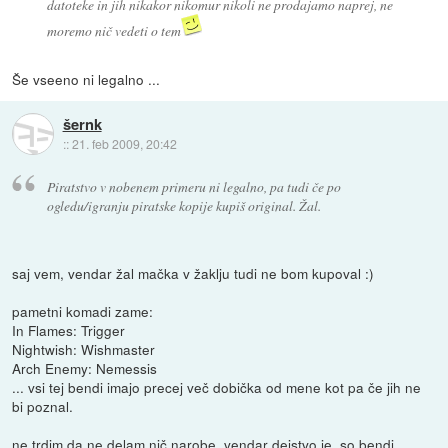
datoteke in jih nikakor nikomur nikoli ne prodajamo naprej, ne
moremo nič vedeti o tem
Še vseeno ni legalno ...
šernk
::
21. feb 2009, 20:42
Piratstvo v nobenem primeru ni legalno, pa tudi če po
ogledu/igranju piratske kopije kupiš original. Žal.
saj vem, vendar žal mačka v žaklju tudi ne bom kupoval :)
pametni komadi zame:
In Flames: Trigger
Nightwish: Wishmaster
Arch Enemy: Nemessis
... vsi tej bendi imajo precej več dobička od mene kot pa če jih ne
bi poznal.
ne trdim da ne delam nič narobe, vendar dejstvo je, so bendi