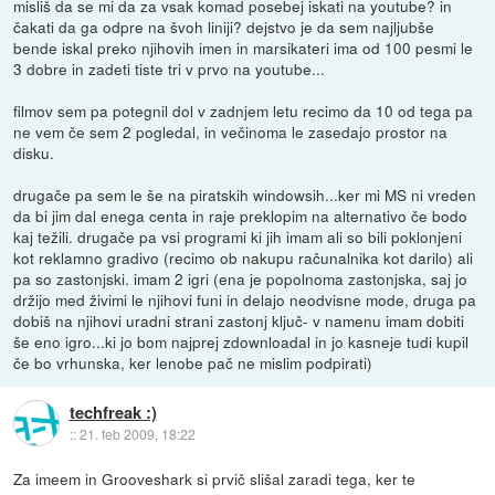
misliš da se mi da za vsak komad posebej iskati na youtube? in
čakati da ga odpre na švoh liniji? dejstvo je da sem najljubše
bende iskal preko njihovih imen in marsikateri ima od 100 pesmi le
3 dobre in zadeti tiste tri v prvo na youtube...
filmov sem pa potegnil dol v zadnjem letu recimo da 10 od tega pa
ne vem če sem 2 pogledal, in večinoma le zasedajo prostor na
disku.
drugače pa sem le še na piratskih windowsih...ker mi MS ni vreden
da bi jim dal enega centa in raje preklopim na alternativo če bodo
kaj težili. drugače pa vsi programi ki jih imam ali so bili poklonjeni
kot reklamno gradivo (recimo ob nakupu računalnika kot darilo) ali
pa so zastonjski. imam 2 igri (ena je popolnoma zastonjska, saj jo
držijo med živimi le njihovi funi in delajo neodvisne mode, druga pa
dobiš na njihovi uradni strani zastonj ključ- v namenu imam dobiti
še eno igro...ki jo bom najprej zdownloadal in jo kasneje tudi kupil
če bo vrhunska, ker lenobe pač ne mislim podpirati)
techfreak :)
::
21. feb 2009, 18:22
Za imeem in Grooveshark si prvič slišal zaradi tega, ker te