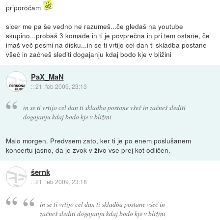
priporočam
sicer me pa še vedno ne razumeš...če gledaš na youtube
skupino...probaš 3 komade in ti je povprečna in pri tem ostane, če
imaš več pesmi na disku...in se ti vrtijo cel dan ti skladba postane
všeč in začneš slediti dogajanju kdaj bodo kje v bližini
PaX_MaN
::
21. feb 2009, 23:13
in se ti vrtijo cel dan ti skladba postane všeč in začneš slediti
dogajanju kdaj bodo kje v bližini
Malo morgen. Predvsem zato, ker ti je po enem poslušanem
koncertu jasno, da je zvok v živo vse prej kot odličen.
šernk
::
21. feb 2009, 23:18
in se ti vrtijo cel dan ti skladba postane všeč in
začneš slediti dogajanju kdaj bodo kje v bližini