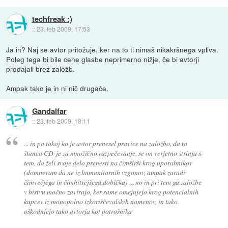
techfreak :)
::
23. feb 2009, 17:53
Ja in? Naj se avtor pritožuje, ker na to ti nimaš nikakršnega vpliva.
Poleg tega bi bile cene glasbe neprimerno nižje, če bi avtorji
prodajali brez založb.
Ampak tako je in ni nič drugače.
Gandalfar
::
23. feb 2009, 18:11
... in pa takoj ko je avtor prenesel pravice na založbo, da ta
štanca CD-je za množično razpečevanje, se on verjetno strinja s
tem, da želi svoje delo prenesti na čimširši krog uporabnikov
(domnevam da ne iz humanitarnih vzgonov, ampak zaradi
čimvečjega in čimhitrejšega dobička) ... no in pri tem ga založbe
v bistvu močno zavirajo, ker same omejujejo krog potencialnih
kupcev iz monopolno izkoriščevalskih namenov, in tako
oškodujejo tako avtorja kot potrošnika