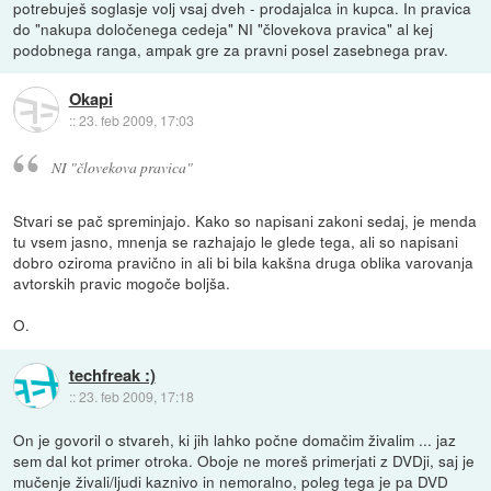
potrebuješ soglasje volj vsaj dveh - prodajalca in kupca. In pravica
do "nakupa določenega cedeja" NI "človekova pravica" al kej
podobnega ranga, ampak gre za pravni posel zasebnega prav.
Okapi
::
23. feb 2009, 17:03
NI "človekova pravica"
Stvari se pač spreminjajo. Kako so napisani zakoni sedaj, je menda
tu vsem jasno, mnenja se razhajajo le glede tega, ali so napisani
dobro oziroma pravično in ali bi bila kakšna druga oblika varovanja
avtorskih pravic mogoče boljša.
O.
techfreak :)
::
23. feb 2009, 17:18
On je govoril o stvareh, ki jih lahko počne domačim živalim ... jaz
sem dal kot primer otroka. Oboje ne moreš primerjati z DVDji, saj je
mučenje živali/ljudi kaznivo in nemoralno, poleg tega je pa DVD