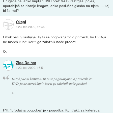
Drugače pa lahko kupljen DVD brez težav raztrgaš, poješ,
uporabljaš za risanje krogov, lahko poslušaš glasbo na njem, ... kaj
bi še rad?
Okapi
::
23. feb 2009, 16:46
Otrok pač ni lastnina. In tu se pogovarjamo o primerih, ko DVD-ja
ne moreš kupit, ker ti ga založnik noče prodati.
O.
Ziga Dolhar
::
23. feb 2009, 16:51
Otrok pač ni lastnina. In tu se pogovarjamo o primerih, ko
DVD-ja ne moreš kupit, ker ti ga založnik noče prodati.
O.
FYI, "prodajna pogodba" je - pogodba. Kontrakt, za katerega