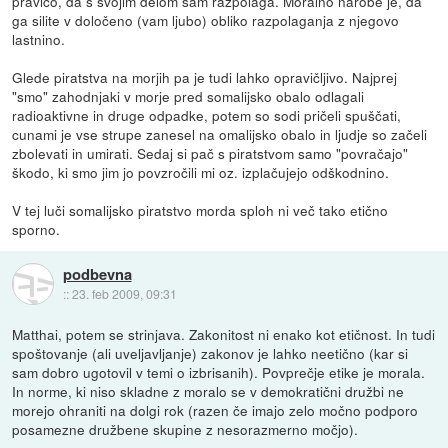
pravico, da s svojim delom sam razpolaga. Moralno narobe je, da
ga silite v določeno (vam ljubo) obliko razpolaganja z njegovo
lastnino.
Glede piratstva na morjih pa je tudi lahko opravičljivo. Najprej
"smo" zahodnjaki v morje pred somalijsko obalo odlagali
radioaktivne in druge odpadke, potem so sodi pričeli spuščati,
cunami je vse strupe zanesel na omalijsko obalo in ljudje so začeli
zbolevati in umirati. Sedaj si pač s piratstvom samo "povračajo"
škodo, ki smo jim jo povzročili mi oz. izplačujejo odškodnino.
V tej luči somalijsko piratstvo morda sploh ni več tako etično
sporno.
podbevna
::
23. feb 2009, 09:31
Matthai, potem se strinjava. Zakonitost ni enako kot etičnost. In tudi
spoštovanje (ali uveljavljanje) zakonov je lahko neetično (kar si
sam dobro ugotovil v temi o izbrisanih). Povprečje etike je morala.
In norme, ki niso skladne z moralo se v demokratični družbi ne
morejo ohraniti na dolgi rok (razen če imajo zelo močno podporo
posamezne družbene skupine z nesorazmerno močjo).