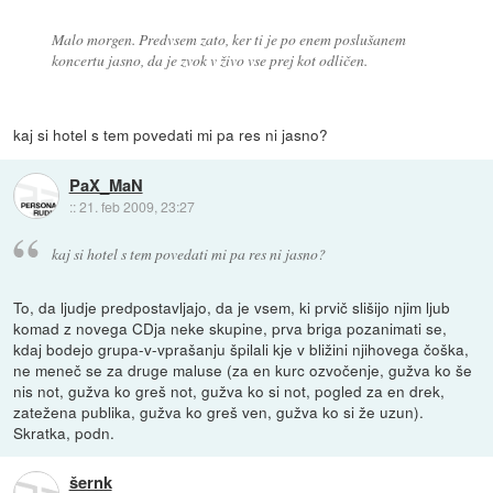
Malo morgen. Predvsem zato, ker ti je po enem poslušanem
koncertu jasno, da je zvok v živo vse prej kot odličen.
kaj si hotel s tem povedati mi pa res ni jasno?
PaX_MaN
::
21. feb 2009, 23:27
kaj si hotel s tem povedati mi pa res ni jasno?
To, da ljudje predpostavljajo, da je vsem, ki prvič slišijo njim ljub
komad z novega CDja neke skupine, prva briga pozanimati se,
kdaj bodejo grupa-v-vprašanju špilali kje v bližini njihovega čoška,
ne meneč se za druge maluse (za en kurc ozvočenje, gužva ko še
nis not, gužva ko greš not, gužva ko si not, pogled za en drek,
zatežena publika, gužva ko greš ven, gužva ko si že uzun).
Skratka, podn.
šernk