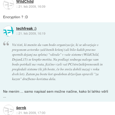
WildChild
::
21. feb 2009, 16:09
Encryption ? :D
techfreak :)
::
21. feb 2009, 16:19
Vsi tisti, ki menite da vam bodo organizacije, ki se ukvarjajo s
pregonom avtorsko zaščitenih kršenj (ali bilo-kakih pravno
spornih dejanj na spletu) "vdirale" v vaše sisteme (WildChild,
DejanL15) se krepko motita. Na podlagi sodnega naloga vam
bodo potrkali na vrata, fizično vzeli vaš PC/strežnik/prenosnik in
pregledali sisteme (ki jih boste, če bo sreča dobili nazaj v roku
dveh let). Zatem pa boste kot spodoben državljan opravili "za
kazen" družbeno-koristna dela.
Ne menim ... samo napisal sem možne načine, kako bi lahko vdrli
...
šernk
::
21. feb 2009, 17:00