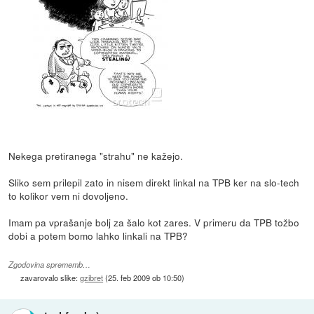
Nekega pretiranega "strahu" ne kažejo.
Sliko sem prilepil zato in nisem direkt linkal na TPB ker na slo-tech
to kolikor vem ni dovoljeno.
Imam pa vprašanje bolj za šalo kot zares. V primeru da TPB tožbo
dobi a potem bomo lahko linkali na TPB?
Zgodovina sprememb…
zavarovalo slike:
gzibret
(
25. feb 2009 ob 10:50
)