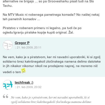
alternative ne brigajo ... so pa Groovesharku pisali tudi na Slo
Techu.
Na MTV Music ni nobenega pametnega komada? No naštej nekaj
teh pametnih komadov ...
Piratstvo v nobenem primeru ni legalno, pa tudi če po
ogledu/igranju piratske kopije kupiš original. Žal.
Gregor P
::
21. feb 2009, 20:11
Ne vem, kako je s piratstvom, ker mi navadni uporabniki, ki si zgolj
solidarno brez kakršnegakoli zločinskega namena delimo datoteke
in jih nikakor nikomur nikoli ne prodajamo naprej, ne moremo nič
vedeti o tem
techfreak :)
::
21. feb 2009, 20:32
Ne vem, kako je s piratstvom, ker mi navadni uporabniki, ki si
zgolj solidarno brez kakršnegakoli zločinskega namena delimo