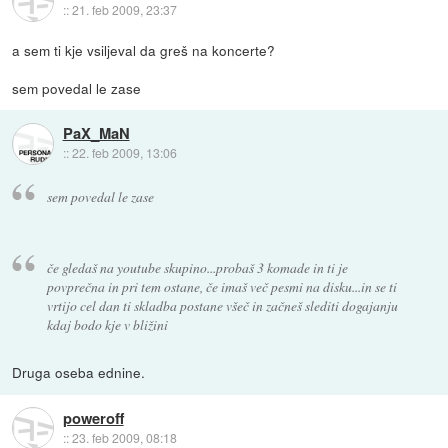
::
21. feb 2009, 23:37
a sem ti kje vsiljeval da greš na koncerte?
sem povedal le zase
PaX_MaN
::
22. feb 2009, 13:06
sem povedal le zase
če gledaš na youtube skupino...probaš 3 komade in ti je
povprečna in pri tem ostane, če imaš več pesmi na disku...in se ti
vrtijo cel dan ti skladba postane všeč in začneš slediti dogajanju
kdaj bodo kje v bližini
Druga oseba ednine.
poweroff
::
23. feb 2009, 08:18