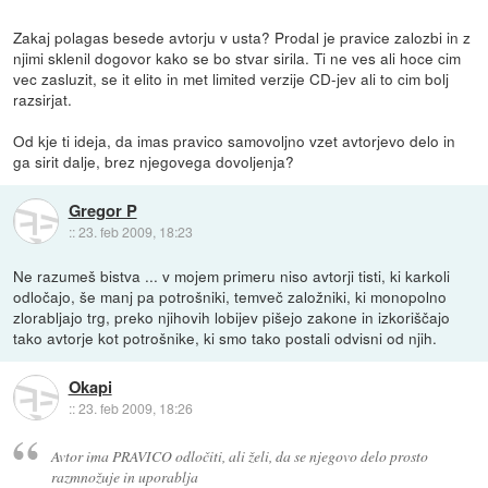
Zakaj polagas besede avtorju v usta? Prodal je pravice zalozbi in z
njimi sklenil dogovor kako se bo stvar sirila. Ti ne ves ali hoce cim
vec zasluzit, se it elito in met limited verzije CD-jev ali to cim bolj
razsirjat.
Od kje ti ideja, da imas pravico samovoljno vzet avtorjevo delo in
ga sirit dalje, brez njegovega dovoljenja?
Gregor P
::
23. feb 2009, 18:23
Ne razumeš bistva ... v mojem primeru niso avtorji tisti, ki karkoli
odločajo, še manj pa potrošniki, temveč založniki, ki monopolno
zlorabljajo trg, preko njihovih lobijev pišejo zakone in izkoriščajo
tako avtorje kot potrošnike, ki smo tako postali odvisni od njih.
Okapi
::
23. feb 2009, 18:26
Avtor ima PRAVICO odločiti, ali želi, da se njegovo delo prosto
razmnožuje in uporablja