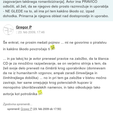
zagovarjam takšnega romanticiziranja]. Avtor ima PRAVICO
odločiti, ali želi, da se njegovo delo prosto razmnožuje in uporablja
- NE GLEDE na to, ali ima pri tem kakšno škodo oz. izpad
dohodka. Primarna je njegova oblast nad dostopnostjo in uporabo.
Gregor P
::
23. feb 2009, 17:46
Še enkrat, ne prosim mešati pojmov ... mi ne govorimo o piratstvu
in kakšno škodo povzročajo ti
... in pa takoj ko je avtor prenesel pravice na založbo, da ta štanca
CD-je za množično razpečevanje, se on verjetno strinja s tem, da
želi svoje delo prenesti na čimširši krog uporabnikov (domnevam
da ne iz humanitarnih vzgonov, ampak zaradi čimvečjega in
čimhitrejšega dobička) ... no in pri tem ga založbe v bistvu močno
zavirajo, ker same omejujejo krog potencialnih kupcev iz
monopolno izkoriščevalskih namenov, in tako oškodujejo tako
avtorja kot potrošnika
Zgodovina sprememb…
spremenil:
Gregor P
(
23. feb 2009 ob 17:50
)