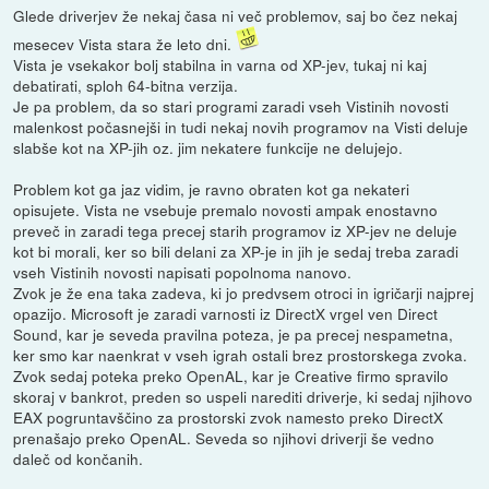
Glede driverjev že nekaj časa ni več problemov, saj bo čez nekaj
mesecev Vista stara že leto dni.
Vista je vsekakor bolj stabilna in varna od XP-jev, tukaj ni kaj
debatirati, sploh 64-bitna verzija.
Je pa problem, da so stari programi zaradi vseh Vistinih novosti
malenkost počasnejši in tudi nekaj novih programov na Visti deluje
slabše kot na XP-jih oz. jim nekatere funkcije ne delujejo.
Problem kot ga jaz vidim, je ravno obraten kot ga nekateri
opisujete. Vista ne vsebuje premalo novosti ampak enostavno
preveč in zaradi tega precej starih programov iz XP-jev ne deluje
kot bi morali, ker so bili delani za XP-je in jih je sedaj treba zaradi
vseh Vistinih novosti napisati popolnoma nanovo.
Zvok je že ena taka zadeva, ki jo predvsem otroci in igričarji najprej
opazijo. Microsoft je zaradi varnosti iz DirectX vrgel ven Direct
Sound, kar je seveda pravilna poteza, je pa precej nespametna,
ker smo kar naenkrat v vseh igrah ostali brez prostorskega zvoka.
Zvok sedaj poteka preko OpenAL, kar je Creative firmo spravilo
skoraj v bankrot, preden so uspeli narediti driverje, ki sedaj njihovo
EAX pogruntavščino za prostorski zvok namesto preko DirectX
prenašajo preko OpenAL. Seveda so njihovi driverji še vedno
daleč od končanih.