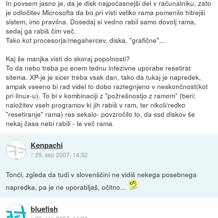
In povsem jasno je, da je disk najpočasnejši del v računalniku, zato
je odločitev Microsofta da bo pri visti veliko rama pomenilo hitrejši
sistem, imo pravilna. Dosedaj si vedno rabil samo dovolj rama,
sedaj ga rabiš čim več.
Tako kot procesorja/megahercev, diska, "grafične",..
Kaj še manjka visti do skoraj popolnosti?
To da nebo treba po enem tednu intezivne uporabe resetirat
sitema. XP-je je sicer treba vsak dan, tako da tukaj je napredek,
ampak vseeno bi rad videl to dobo raztegnjeno v neskončnost(kot
pri linux-u). To bi v kombinaciji z "požrešnostjo z ramom" (beri;
naložitev vseh programov ki jih rabiš v ram, ter nikoli/redko
"resetiranje" rama) res sekalo- povzročilo to, da ssd diskov še
nekaj časa nebi rabili - le več rama.
Kenpachi
::
29. sep 2007, 14:32
Tonći, zgleda da tudi v slovenščini ne vidiš nekega posebnega
napredka, pa je ne uporabljaš, očitno...
bluefish