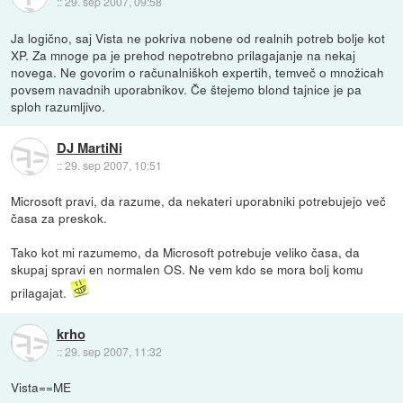
::
29. sep 2007, 09:58
Ja logično, saj Vista ne pokriva nobene od realnih potreb bolje kot
XP. Za mnoge pa je prehod nepotrebno prilagajanje na nekaj
novega. Ne govorim o računalniškoh expertih, temveč o množicah
povsem navadnih uporabnikov. Če štejemo blond tajnice je pa
sploh razumljivo.
DJ MartiNi
::
29. sep 2007, 10:51
Microsoft pravi, da razume, da nekateri uporabniki potrebujejo več
časa za preskok.
Tako kot mi razumemo, da Microsoft potrebuje veliko časa, da
skupaj spravi en normalen OS. Ne vem kdo se mora bolj komu
prilagajat.
krho
::
29. sep 2007, 11:32
Vista==ME