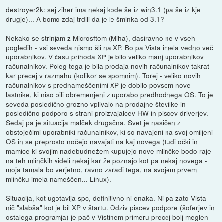
destroyer2k: sej ziher ima nekaj kode še iz win3.1 (pa še iz kje
drugje)... A bomo zdaj trdili da je le šminka od 3.1?
Nekako se strinjam z Microsftom (Miha), dasiravno ne v vseh
pogledih - vsi seveda nismo šli na XP. Bo pa Vista imela vedno več
uporabnikov. V času prihoda XP je bilo veliko manj uporabnikov
računalnikov. Poleg tega je bila prodaja novih računalnikov takrat
kar precej v razmahu (kolikor se spomnim). Torej - veliko novih
računalnikov s prednameščenimi XP je dobilo povsem nove
lastnike, ki niso bili obremenjeni z uporabo predhodnega OS. To je
seveda posledično grozno vplivalo na prodajne številke in
posledično podporo s strani proizvajalcev HW in piscev driverjev.
Sedaj pa je situacija malček drugačna. Svet je nasičen z
obstoječimi uporabniki računalnikov, ki so navajeni na svoj omiljeni
OS in se preprosto nočejo navajati na kaj novega (tudi očki in
mamice ki svojim nadebudnežem kupujejo nove mlinčke bodo raje
na teh mlinčkih videli nekaj kar že poznajo kot pa nekaj novega -
moja tamala bo verjetno, ravno zaradi tega, na svojem prvem
mlinčku imela nameščen... Linux).
Situacija, kot ugotavlja spc, definitivno ni enaka. Ni pa zato Vista
nič "slabša" kot je bil XP v štartu. Odziv piscev podpore (šoferjev in
ostalega programja) je pač v Vistinem primeru precej bolj meglen