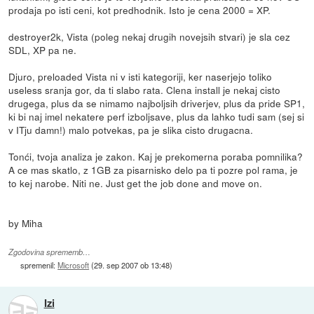
prodaja po isti ceni, kot predhodnik. Isto je cena 2000 = XP.
destroyer2k, Vista (poleg nekaj drugih novejsih stvari) je sla cez
SDL, XP pa ne.
Djuro, preloaded Vista ni v isti kategoriji, ker naserjejo toliko
useless sranja gor, da ti slabo rata. Clena install je nekaj cisto
drugega, plus da se nimamo najboljsih driverjev, plus da pride SP1,
ki bi naj imel nekatere perf izboljsave, plus da lahko tudi sam (sej si
v ITju damn!) malo potvekas, pa je slika cisto drugacna.
Tonći, tvoja analiza je zakon. Kaj je prekomerna poraba pomnilika?
A ce mas skatlo, z 1GB za pisarnisko delo pa ti pozre pol rama, je
to kej narobe. Niti ne. Just get the job done and move on.
by Miha
Zgodovina sprememb…
spremenil:
Microsoft
(
29. sep 2007 ob 13:48
)
Izi