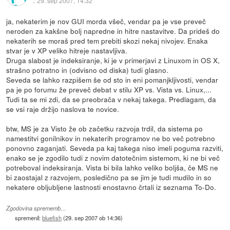
::
29. sep 2007, 14:32
ja, nekaterim je nov GUI morda všeč, vendar pa je vse preveč
neroden za kakšne bolj napredne in hitre nastavitve. Da prideš do
nekaterih se moraš pred tem prebiti skozi nekaj nivojev. Enaka
stvar je v XP veliko hitreje nastavljiva.
Druga slabost je indeksiranje, ki je v primerjavi z Linuxom in OS X,
strašno potratno in (odvisno od diska) tudi glasno.
Seveda se lahko razpišem še od sto in eni pomanjkljivosti, vendar
pa je po forumu že preveč debat v stilu XP vs. Vista vs. Linux,...
Tudi ta se mi zdi, da se preobrača v nekaj takega. Predlagam, da
se vsi raje držijo naslova te novice.
btw, MS je za Visto že ob začetku razvoja trdil, da sistema po
namestitvi gonilnikov in nekaterih programov ne bo več potrebno
ponovno zaganjati. Seveda pa kaj takega niso imeli poguma razviti,
enako se je zgodilo tudi z novim datotečnim sistemom, ki ne bi več
potreboval indeksiranja. Vista bi bila lahko veliko boljša, če MS ne
bi zaostajal z razvojem, posledično pa se jim je tudi mudilo in so
nekatere obljubljene lastnosti enostavno črtali iz seznama To-Do.
Zgodovina sprememb…
spremenil:
bluefish
(
29. sep 2007 ob 14:36
)