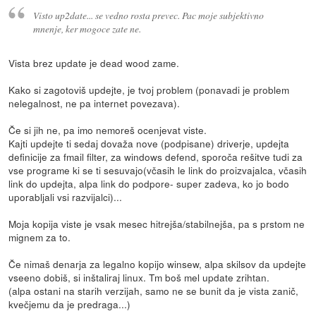
Visto up2date... se vedno rosta prevec. Pac moje subjektivno
mnenje, ker mogoce zate ne.
Vista brez update je dead wood zame.
Kako si zagotoviš updejte, je tvoj problem (ponavadi je problem
nelegalnost, ne pa internet povezava).
Če si jih ne, pa imo nemoreš ocenjevat viste.
Kajti updejte ti sedaj dovaža nove (podpisane) driverje, updejta
definicije za fmail filter, za windows defend, sporoča rešitve tudi za
vse programe ki se ti sesuvajo(včasih le link do proizvajalca, včasih
link do updejta, alpa link do podpore- super zadeva, ko jo bodo
uporabljali vsi razvijalci)...
Moja kopija viste je vsak mesec hitrejša/stabilnejša, pa s prstom ne
mignem za to.
Če nimaš denarja za legalno kopijo winsew, alpa skilsov da updejte
vseeno dobiš, si inštaliraj linux. Tm boš mel update zrihtan.
(alpa ostani na starih verzijah, samo ne se bunit da je vista zanič,
kvečjemu da je predraga...)