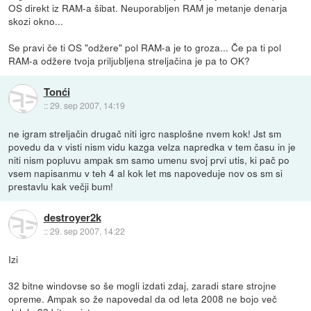
OS direkt iz RAM-a šibat. Neuporabljen RAM je metanje denarja
skozi okno...
Se pravi če ti OS "odžere" pol RAM-a je to groza... Če pa ti pol
RAM-a odžere tvoja priljubljena streljačina je pa to OK?
Tonći
::
29. sep 2007, 14:19
ne igram streljačin drugač niti igrc nasplošne nvem kok! Jst sm
povedu da v visti nism vidu kazga velza napredka v tem času in je
niti nism popluvu ampak sm samo umenu svoj prvi utis, ki pač po
vsem napisanmu v teh 4 al kok let ms napoveduje nov os sm si
prestavlu kak večji bum!
destroyer2k
::
29. sep 2007, 14:22
Izi
32 bitne windovse so še mogli izdati zdaj, zaradi stare strojne
opreme. Ampak so že napovedal da od leta 2008 ne bojo več