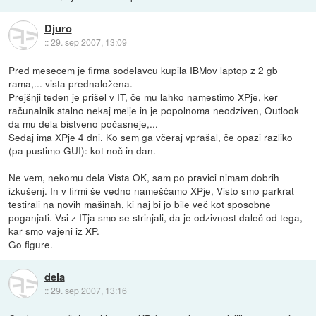
Djuro
::
29. sep 2007, 13:09
Pred mesecem je firma sodelavcu kupila IBMov laptop z 2 gb
rama,... vista prednaložena.
Prejšnji teden je prišel v IT, če mu lahko namestimo XPje, ker
računalnik stalno nekaj melje in je popolnoma neodziven, Outlook
da mu dela bistveno počasneje,...
Sedaj ima XPje 4 dni. Ko sem ga včeraj vprašal, če opazi razliko
(pa pustimo GUI): kot noč in dan.
Ne vem, nekomu dela Vista OK, sam po pravici nimam dobrih
izkušenj. In v firmi še vedno nameščamo XPje, Visto smo parkrat
testirali na novih mašinah, ki naj bi jo bile več kot sposobne
poganjati. Vsi z ITja smo se strinjali, da je odzivnost daleč od tega,
kar smo vajeni iz XP.
Go figure.
dela
::
29. sep 2007, 13:16