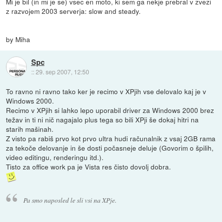
Mi je bil (in mi je se) vsec en moto, ki sem ga nekje prebral v zvezi
z razvojem 2003 serverja: slow and steady.
by Miha
Spc
::
29. sep 2007, 12:50
To ravno ni ravno tako ker je recimo v XPjih vse delovalo kaj je v
Windows 2000.
Recimo v XPjih si lahko lepo uporabil driver za Windows 2000 brez
težav in ti ni nič nagajalo plus tega so bili XPji še dokaj hitri na
starih mašinah.
Z visto pa rabiš prvo kot prvo ultra hudi računalnik z vsaj 2GB rama
za tekoče delovanje in še dosti počasneje deluje (Govorim o špilih,
video editingu, renderingu itd.).
Tisto za office work pa je Vista res čisto dovolj dobra.
Pa smo naposled le sli vsi na XPje.