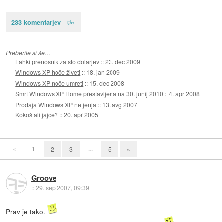
233 komentarjev
Preberite si še…
Lahki prenosnik za sto dolarjev
::
23. dec 2009
Windows XP hoče živeti
::
18. jan 2009
Windows XP noče umreti
::
15. dec 2008
Smrt Windows XP Home prestavljena na 30. junij 2010
::
4. apr 2008
Prodaja Windows XP ne jenja
::
13. avg 2007
Kokoš ali jajce?
::
20. apr 2005
«
1
...
2
3
5
»
Groove
::
29. sep 2007, 09:39
Prav je tako.