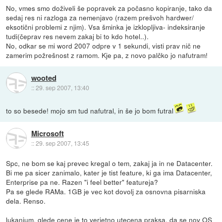
No, vmes smo doživeli še popravek za počasno kopiranje, tako da
sedaj res ni razloga za nemenjavo (razem prešvoh hardwer/
eksotični problemi z njim). Vsa šminka je izklopljiva- indeksiranje
tudi(čeprav res nevem zakaj bi to kdo hotel..).
No, odkar se mi word 2007 odpre v 1 sekundi, visti prav nič ne
zamerim požrešnost z ramom. Kje pa, z novo palčko jo nafutram!
wooted
::
29. sep 2007, 13:40
to so besede! mojo sm tud nafutral, in še jo bom futral
Microsoft
::
29. sep 2007, 13:45
Spc, ne bom se kaj prevec kregal o tem, zakaj ja in ne Datacenter.
Bi me pa sicer zanimalo, kater je tist feature, ki ga ima Datacenter,
Enterprise pa ne. Razen "i feel better" featureja?
Pa se glede RAMa. 1GB je vec kot dovolj za osnovna pisarniska
dela. Renso.
lukanium, glede cene je to verjetno utecena praksa, da se nov OS