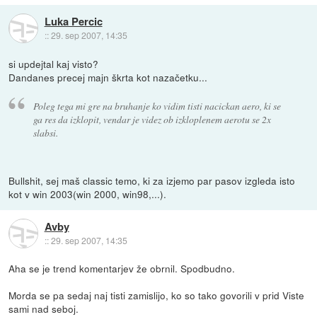
Luka Percic
::
29. sep 2007, 14:35
si updejtal kaj visto?
Dandanes precej majn škrta kot nazačetku...
Poleg tega mi gre na bruhanje ko vidim tisti nacickan aero, ki se
ga res da izklopit, vendar je videz ob izkloplenem aerotu se 2x
slabsi.
Bullshit, sej maš classic temo, ki za izjemo par pasov izgleda isto
kot v win 2003(win 2000, win98,...).
Avby
::
29. sep 2007, 14:35
Aha se je trend komentarjev že obrnil. Spodbudno.
Morda se pa sedaj naj tisti zamislijo, ko so tako govorili v prid Viste
sami nad seboj.