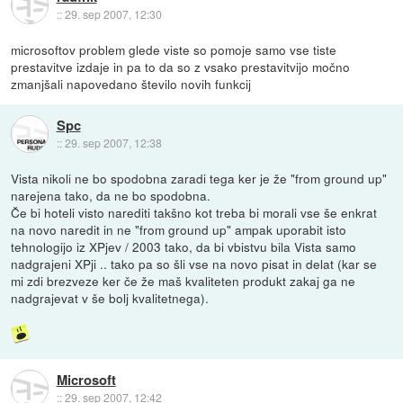
::
29. sep 2007, 12:30
microsoftov problem glede viste so pomoje samo vse tiste
prestavitve izdaje in pa to da so z vsako prestavitvijo močno
zmanjšali napovedano število novih funkcij
Spc
::
29. sep 2007, 12:38
Vista nikoli ne bo spodobna zaradi tega ker je že "from ground up"
narejena tako, da ne bo spodobna.
Če bi hoteli visto narediti takšno kot treba bi morali vse še enkrat
na novo naredit in ne "from ground up" ampak uporabit isto
tehnologijo iz XPjev / 2003 tako, da bi vbistvu bila Vista samo
nadgrajeni XPji .. tako pa so šli vse na novo pisat in delat (kar se
mi zdi brezveze ker če že maš kvaliteten produkt zakaj ga ne
nadgrajevat v še bolj kvalitetnega).
Microsoft
::
29. sep 2007, 12:42