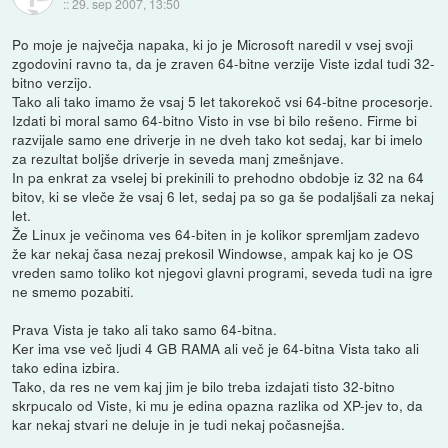
::
29. sep 2007, 13:50
Po moje je največja napaka, ki jo je Microsoft naredil v vsej svoji
zgodovini ravno ta, da je zraven 64-bitne verzije Viste izdal tudi 32-
bitno verzijo.
Tako ali tako imamo že vsaj 5 let takorekoč vsi 64-bitne procesorje.
Izdati bi moral samo 64-bitno Visto in vse bi bilo rešeno. Firme bi
razvijale samo ene driverje in ne dveh tako kot sedaj, kar bi imelo
za rezultat boljše driverje in seveda manj zmešnjave.
In pa enkrat za vselej bi prekinili to prehodno obdobje iz 32 na 64
bitov, ki se vleče že vsaj 6 let, sedaj pa so ga še podaljšali za nekaj
let.
Že Linux je večinoma ves 64-biten in je kolikor spremljam zadevo
že kar nekaj časa nezaj prekosil Windowse, ampak kaj ko je OS
vreden samo toliko kot njegovi glavni programi, seveda tudi na igre
ne smemo pozabiti.
Prava Vista je tako ali tako samo 64-bitna.
Ker ima vse več ljudi 4 GB RAMA ali več je 64-bitna Vista tako ali
tako edina izbira.
Tako, da res ne vem kaj jim je bilo treba izdajati tisto 32-bitno
skrpucalo od Viste, ki mu je edina opazna razlika od XP-jev to, da
kar nekaj stvari ne deluje in je tudi nekaj počasnejša.