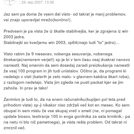
::
29. sep 2007, 13:38
Jaz sem pa doma že vsem dal visto- od takrat je manj problemov,
vsi znajo uporavljat mrežo(končno!).
Predvsem je pa vista že iz škatle stabilnejša, ker je zgrajena iz win
2003 jedra.
Stabilnejši so kvečjemu win 2003, xp64(majo tudi "to" jedro)...
Visto rabim že 9 mesecev, nobenga sesuvanja, nobenega
štrekanja(nemorem verjet!) xp-je bi v tem času vsaj dvakrat nanovo
namestil. Naj omenim da sem dosedaj zaradi preizkušanja namestil
že vsaj 100 program in jih tudi unistalov. Očitno je, da programi ki
nedelajo v visti (katerih je zelo malo- v glavnem kakšna škart roba),
z razlogom nedelajo. Vista jim zgleda ne pusti packat kjer se jim
zahoče. In prav je tako!
Zanimivo je tudi to, da na enem računalniku(kupljen pol leta pred
prihodom viste) xp-ji nikakor niso zdržali več kot en mesec. Ko sem
obupal in sem mislu že vse skupaj vreč v smeti (ne, ni pomagal
update biosov, testiranje 100 in enga gonilnika za sata krmilnik,- pa
na netu ni blo nič pametnega), je vista rešla problem. Od takrat ni
zmrznil več.