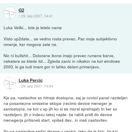
G2
::
29. sep 2007, 14:41
Luka Veliki... tole je letelo name
Visto up2date... se vedno rosta prevec. Pac moje subjektivno
mnenje, ker mogoce zate ne.
Nic ni bullshit... Dolocene ikone imajo prevec rumene barve,
nekatere so blede itd... Zgleda zanic in nikakor ne kot windows
2003, ki ga tudi imam gor in lahko delam primerjavo.
Luka Percic
::
29. sep 2007, 14:44
Kje pa, nastavitve so hitreje dostopne, saj je contol panel razdeljen
na posamezne smiselne sklope (recimo device meneger je
samostojna, ne kot v xp-jih ko si se moral sprehajat) In ker so
razdeljeni, jih v indexu takoj najde- če rabiš pridt do device
menegerja pritisneš start, vpišeš dev.. in maš nastavitev.
So pa nastavitve sedaj zbrane v centre, tako da je fajn, če kaj