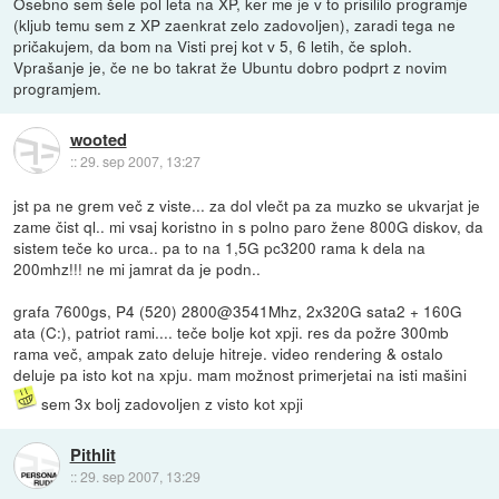
Osebno sem šele pol leta na XP, ker me je v to prisililo programje
(kljub temu sem z XP zaenkrat zelo zadovoljen), zaradi tega ne
pričakujem, da bom na Visti prej kot v 5, 6 letih, če sploh.
Vprašanje je, če ne bo takrat že Ubuntu dobro podprt z novim
programjem.
wooted
::
29. sep 2007, 13:27
jst pa ne grem več z viste... za dol vlečt pa za muzko se ukvarjat je
zame čist ql.. mi vsaj koristno in s polno paro žene 800G diskov, da
sistem teče ko urca.. pa to na 1,5G pc3200 rama k dela na
200mhz!!! ne mi jamrat da je podn..
grafa 7600gs, P4 (520) 2800@3541Mhz, 2x320G sata2 + 160G
ata (C:), patriot rami.... teče bolje kot xpji. res da požre 300mb
rama več, ampak zato deluje hitreje. video rendering & ostalo
deluje pa isto kot na xpju. mam možnost primerjetai na isti mašini
sem 3x bolj zadovoljen z visto kot xpji
Pithlit
::
29. sep 2007, 13:29