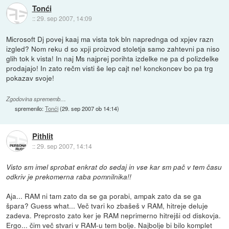
Tonći
::
29. sep 2007, 14:09
Microsoft Dj povej kaaj ma vista tok bln naprednga od xpjev razn
izgled? Nom reku d so xpji proizvod stoletja samo zahtevni pa niso
glih tok k vista! In naj Ms najprej porihta izdelke ne pa d polizdelke
prodajajo! In zato rečm visti še lep cajt ne! konckoncev bo pa trg
pokazav svoje!
Zgodovina sprememb…
spremenilo:
Tonći
(
29. sep 2007 ob 14:14
)
Pithlit
::
29. sep 2007, 14:14
Visto sm imel sprobat enkrat do sedaj in vse kar sm pač v tem času
odkriv je prekomerna raba pomnilnika!!
Aja... RAM ni tam zato da se ga porabi, ampak zato da se ga
špara? Guess what... Več tvari ko zbašeš v RAM, hitreje deluje
zadeva. Preprosto zato ker je RAM neprimerno hitrejši od diskovja.
Ergo... čim več stvari v RAM-u tem bolje. Najbolje bi bilo komplet