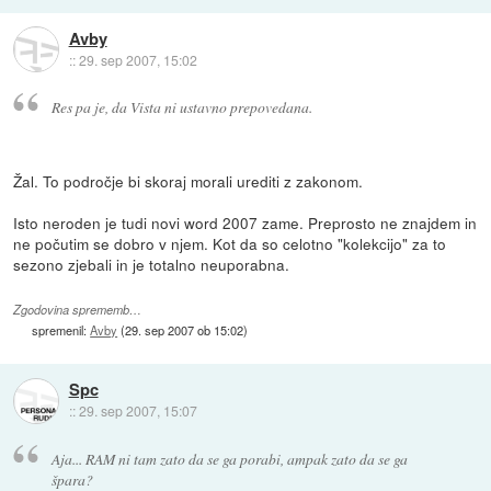
Avby
::
29. sep 2007, 15:02
Res pa je, da Vista ni ustavno prepovedana.
Žal. To področje bi skoraj morali urediti z zakonom.
Isto neroden je tudi novi word 2007 zame. Preprosto ne znajdem in
ne počutim se dobro v njem. Kot da so celotno "kolekcijo" za to
sezono zjebali in je totalno neuporabna.
Zgodovina sprememb…
spremenil:
Avby
(
29. sep 2007 ob 15:02
)
Spc
::
29. sep 2007, 15:07
Aja... RAM ni tam zato da se ga porabi, ampak zato da se ga
špara?