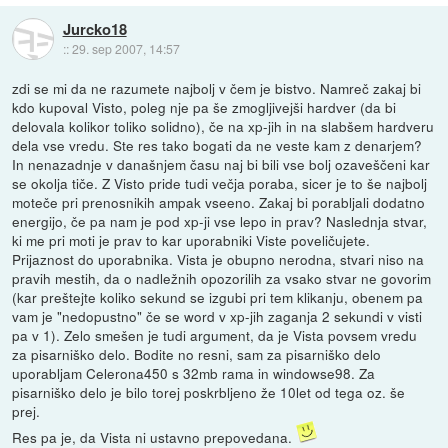
Jurcko18
::
29. sep 2007, 14:57
zdi se mi da ne razumete najbolj v čem je bistvo. Namreč zakaj bi
kdo kupoval Visto, poleg nje pa še zmogljivejši hardver (da bi
delovala kolikor toliko solidno), če na xp-jih in na slabšem hardveru
dela vse vredu. Ste res tako bogati da ne veste kam z denarjem?
In nenazadnje v današnjem času naj bi bili vse bolj ozaveščeni kar
se okolja tiče. Z Visto pride tudi večja poraba, sicer je to še najbolj
moteče pri prenosnikih ampak vseeno. Zakaj bi porabljali dodatno
energijo, če pa nam je pod xp-ji vse lepo in prav? Naslednja stvar,
ki me pri moti je prav to kar uporabniki Viste poveličujete.
Prijaznost do uporabnika. Vista je obupno nerodna, stvari niso na
pravih mestih, da o nadležnih opozorilih za vsako stvar ne govorim
(kar preštejte koliko sekund se izgubi pri tem klikanju, obenem pa
vam je "nedopustno" če se word v xp-jih zaganja 2 sekundi v visti
pa v 1). Zelo smešen je tudi argument, da je Vista povsem vredu
za pisarniško delo. Bodite no resni, sam za pisarniško delo
uporabljam Celerona450 s 32mb rama in windowse98. Za
pisarniško delo je bilo torej poskrbljeno že 10let od tega oz. še
prej.
Res pa je, da Vista ni ustavno prepovedana.