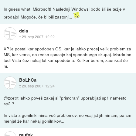
In guess what, Microsoft! Naslednji Windowsi bodo šli še težje v
prodajo! Mogoče, če bi bili zastonj...
dela
::
29. sep 2007, 12:22
XP je postal kar spodoben OS, kar je lahko precej velik problem za
MS, ker vemo, da redko spacajo kaj spodobnega skupaj. Morda bo
tudi Vista čez nekaj let kar spodobna. Kolikor berem, zaenkrat še
ni.
BoLhCa
::
29. sep 2007, 12:24
@zcetrt lahko poveš zakaj si "primoran" uporabljati sp1 namesto
sp2 ?
In vista z gonilniki nima več problemov, no vsaj jst jih nimam, pa sm
menjal že kar nekaj gonilnikov...
raufnk