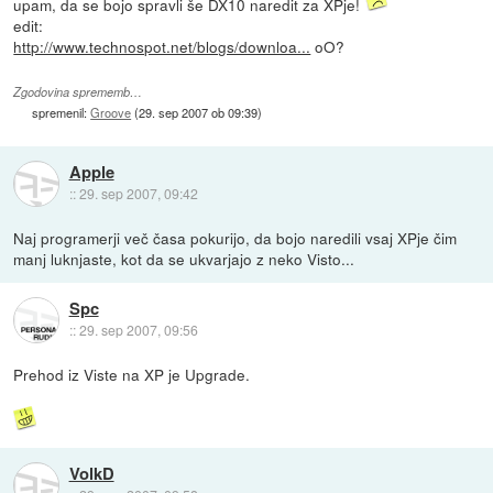
upam, da se bojo spravli še DX10 naredit za XPje!
edit:
http://www.technospot.net/blogs/downloa...
oO?
Zgodovina sprememb…
spremenil:
Groove
(
29. sep 2007 ob 09:39
)
Apple
::
29. sep 2007, 09:42
Naj programerji več časa pokurijo, da bojo naredili vsaj XPje čim
manj luknjaste, kot da se ukvarjajo z neko Visto...
Spc
::
29. sep 2007, 09:56
Prehod iz Viste na XP je Upgrade.
VolkD