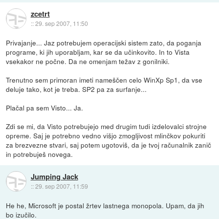
zcetrt
::
29. sep 2007, 11:50
Privajanje... Jaz potrebujem operacijski sistem zato, da poganja
programe, ki jih uporabljam, kar se da učinkovito. In to Vista
vsekakor ne počne. Da ne omenjam težav z gonilniki.
Trenutno sem primoran imeti nameščen celo WinXp Sp1, da vse
deluje tako, kot je treba. SP2 pa za surfanje...
Plačal pa sem Visto... Ja.
Zdi se mi, da Visto potrebujejo med drugim tudi izdelovalci strojne
opreme. Saj je potrebno vedno višjo zmogljivost mlinčkov pokuriti
za brezvezne stvari, saj potem ugotoviš, da je tvoj računalnik zanič
in potrebuješ novega.
Jumping Jack
::
29. sep 2007, 11:59
He he, Microsoft je postal žrtev lastnega monopola. Upam, da jih
bo izučilo.