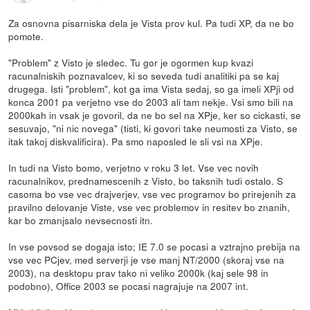
Za osnovna pisarniska dela je Vista prov kul. Pa tudi XP, da ne bo
pomote.
"Problem" z Visto je sledec. Tu gor je ogormen kup kvazi
racunalniskih poznavalcev, ki so seveda tudi analitiki pa se kaj
drugega. Isti "problem", kot ga ima Vista sedaj, so ga imeli XPji od
konca 2001 pa verjetno vse do 2003 ali tam nekje. Vsi smo bili na
2000kah in vsak je govoril, da ne bo sel na XPje, ker so cickasti, se
sesuvajo, "ni nic novega" (tisti, ki govori take neumosti za Visto, se
itak takoj diskvalificira). Pa smo naposled le sli vsi na XPje.
In tudi na Visto bomo, verjetno v roku 3 let. Vse vec novih
racunalnikov, prednamescenih z Visto, bo taksnih tudi ostalo. S
casoma bo vse vec drajverjev, vse vec programov bo prirejenih za
pravilno delovanje Viste, vse vec problemov in resitev bo znanih,
kar bo zmanjsalo nevsecnosti itn.
In vse povsod se dogaja isto; IE 7.0 se pocasi a vztrajno prebija na
vse vec PCjev, med serverji je vse manj NT/2000 (skoraj vse na
2003), na desktopu prav tako ni veliko 2000k (kaj sele 98 in
podobno), Office 2003 se pocasi nagrajuje na 2007 int.