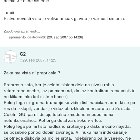
delala 32 bitne sisteme.
Tonći
Bistvo novosti viste je veliko ampak glavno je varnost sistema.
Zgodovina sprememb…
spremenilo:
destroyer2k
(
29. sep 2007 ob 14:26
)
G2
::
29. sep 2007, 14:25
Zaka me vista ni prepricala ?
Preprosto zato, ker je celotni sistem dela na nivoju rahlo
retardirane osebe, jaz pa mam rad, da jaz kontroliram racunalnik in
ne klikam tako kot sistem hoce :)
Poleg tega mi gre na bruhanje ko vidim tisti nacickan aero, ki se ga
res da izklopit, vendar je videz ob izkloplenem aerotu se 2x slabsi.
Celotni GUI pa mi deluje totalno zmedeno in popolnoma
nefunkcionalno... Kot bi ga delal za otroke v vrtcu.
Poleg tega pa mi tisto nadlezno srotanje po disku mocno najeda,
se posebno ponoci dobim zivcnega. V linuxu mam indeksiranje
celotnega diskovja pa nic ne srota, indeksirano pa je vseeno. Ne