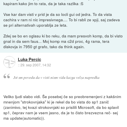
kapiram kako jim to rata, da je taka razlika :S
Vse kar dam visti v prid je da so locli gui od jedra. To da vista
cachira v ram ni nic impresivnega.... To bi rabli ze xpji, saj zadeva
se pri alternativah uporablja ze leta.
Zdej se bo en oglasu ki bo reku, da mam presvoh komp, da bi visto
gnal in da sem faus... Moj komp ma c2d proc, 4g rama, tera
diskovja in 7950 gt grafo, tako da think again.
Luka Percic
::
29. sep 2007, 14:32
Jst sm povedu da v visti nism vidu kazga velza napredka
Veliko ljudi slabo vidi. Še posebej če so preobremenjeni z kakšnim
mnenjom "strokovnjaka" ki je rekel da bo vista do sp1 zanič
(zanimivo, tej kvazi strokovnjaki so prisilili Microsoft, da bo splavil
sp1, čeprav nam je vsem jasno, da je to čisto brezvezna reč- sej
ma update(automatic)).