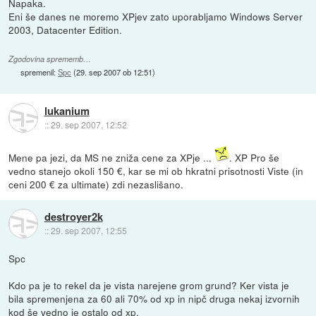
Napaka.
Eni še danes ne moremo XPjev zato uporabljamo Windows Server
2003, Datacenter Edition.
Zgodovina sprememb…
spremenil:
Spc
(
29. sep 2007 ob 12:51
)
lukanium
::
29. sep 2007, 12:52
Mene pa jezi, da MS ne zniža cene za XPje ...
. XP Pro še
vedno stanejo okoli 150 €, kar se mi ob hkratni prisotnosti Viste (in
ceni 200 € za ultimate) zdi nezaslišano.
destroyer2k
::
29. sep 2007, 12:55
Spc
Kdo pa je to rekel da je vista narejene grom grund? Ker vista je
bila spremenjena za 60 ali 70% od xp in nipč druga nekaj izvornih
kod še vedno je ostalo od xp.