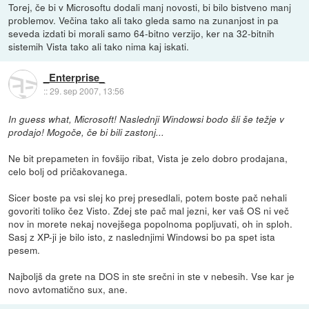
Torej, če bi v Microsoftu dodali manj novosti, bi bilo bistveno manj
problemov. Večina tako ali tako gleda samo na zunanjost in pa
seveda izdati bi morali samo 64-bitno verzijo, ker na 32-bitnih
sistemih Vista tako ali tako nima kaj iskati.
_Enterprise_
::
29. sep 2007, 13:56
In guess what, Microsoft! Naslednji Windowsi bodo šli še težje v
prodajo! Mogoče, če bi bili zastonj...
Ne bit prepameten in fovšijo ribat, Vista je zelo dobro prodajana,
celo bolj od pričakovanega.
Sicer boste pa vsi slej ko prej presedlali, potem boste pač nehali
govoriti toliko čez Visto. Zdej ste pač mal jezni, ker vaš OS ni več
nov in morete nekaj novejšega popolnoma popljuvati, oh in sploh.
Sasj z XP-ji je bilo isto, z naslednjimi Windowsi bo pa spet ista
pesem.
Najboljš da grete na DOS in ste srečni in ste v nebesih. Vse kar je
novo avtomatično sux, ane.