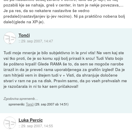
pozabiš kje se nahaja, greš v center, in tam je nekje povezava,...
Je pa res, da so nekatere nastavitve še vedno
predaleč(nastavljanjev ip-jev recimo). Ni pa praktično nobena bolj
daleč(glede na XP-je).
Tonći
::
29. sep 2007, 14:47
Tudi moje mnenje je bilo subjektivno in le prvi vtis! Ne vem kaj ste
vsi tko proti, če je so komu xpji bolj prirasli k srcu! Tudi Visto bojo
še pošteno krpali! Glede RAMA še to, da sem se mogoče narobe
izrazil in da je preveč rama uporabljenega za grafičn izgled! Da je
ram hitrješi vem in štejem tudi v + Visti, da shranjuje določene
stvari v ram ne pa na disk. Pravim samo, da po vseh prehvalah me
je razočarala in ni to kar sem pričakoval!
Zgodovina sprememb…
spremenilo:
Tonći
(
29. sep 2007 ob 14:51
)
Luka Percic
::
29. sep 2007, 14:55