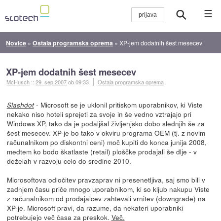
☰
Novice
»
Ostala programska oprema
»
XP-jem dodatnih šest mesecev
XP-jem dodatnih šest mesecev
McHusch
::
29. sep 2007
ob 09:33
Ostala programska oprema
- Microsoft se je uklonil pritiskom uporabnikov, ki Viste
Slashdot
nekako niso hoteli sprejeti za svoje in še vedno vztrajajo pri
Windows XP, tako da je podaljšal življenjsko dobo slednjih še za
šest mesecev. XP-je bo tako v okviru programa OEM (tj. z novim
računalnikom po diskontni ceni) moč kupiti do konca junija 2008,
medtem ko bodo škatlaste (retail) ploščke prodajali še dlje - v
deželah v razvoju celo do sredine 2010.
Microsoftova odločitev pravzaprav ni presenetljiva, saj smo bili v
zadnjem času priče mnogo uporabnikom, ki so kljub nakupu Viste
z računalnikom od prodajalcev zahtevali vrnitev (downgrade) na
XP-je. Microsoft pravi, da razume, da nekateri uporabniki
potrebujejo več časa za preskok.
Več.