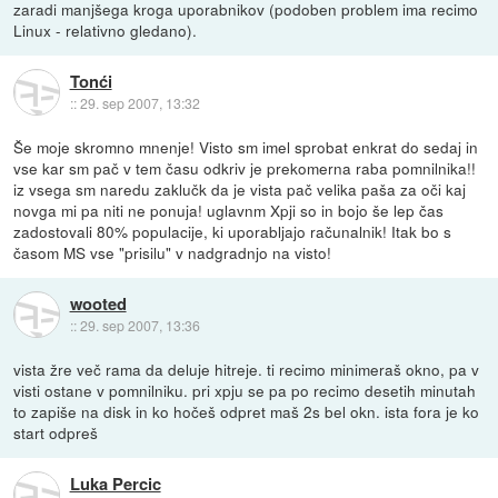
zaradi manjšega kroga uporabnikov (podoben problem ima recimo
Linux - relativno gledano).
Tonći
::
29. sep 2007, 13:32
Še moje skromno mnenje! Visto sm imel sprobat enkrat do sedaj in
vse kar sm pač v tem času odkriv je prekomerna raba pomnilnika!!
iz vsega sm naredu zaklučk da je vista pač velika paša za oči kaj
novga mi pa niti ne ponuja! uglavnm Xpji so in bojo še lep čas
zadostovali 80% populacije, ki uporabljajo računalnik! Itak bo s
časom MS vse "prisilu" v nadgradnjo na visto!
wooted
::
29. sep 2007, 13:36
vista žre več rama da deluje hitreje. ti recimo minimeraš okno, pa v
visti ostane v pomnilniku. pri xpju se pa po recimo desetih minutah
to zapiše na disk in ko hočeš odpret maš 2s bel okn. ista fora je ko
start odpreš
Luka Percic