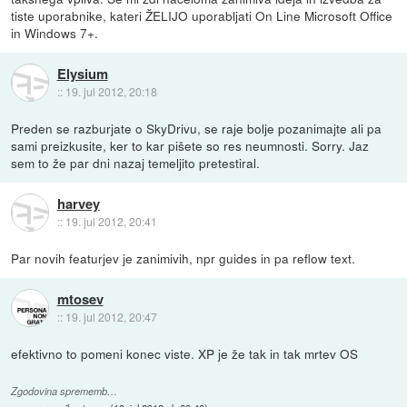
tiste uporabnike, kateri ŽELIJO uporabljati On Line Microsoft Office
in Windows 7+.
Elysium
::
19. jul 2012, 20:18
Preden se razburjate o SkyDrivu, se raje bolje pozanimajte ali pa
sami preizkusite, ker to kar pišete so res neumnosti. Sorry. Jaz
sem to že par dni nazaj temeljito pretestiral.
harvey
::
19. jul 2012, 20:41
Par novih featurjev je zanimivih, npr guides in pa reflow text.
mtosev
::
19. jul 2012, 20:47
efektivno to pomeni konec viste. XP je že tak in tak mrtev OS
Zgodovina sprememb…