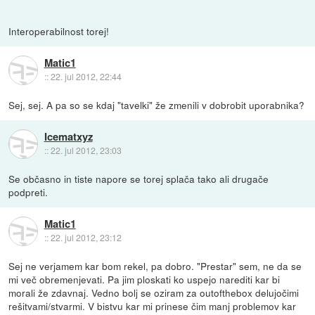
Interoperabilnost torej!
Matic1
::
22. jul 2012, 22:44
Sej, sej. A pa so se kdaj "tavelki" že zmenili v dobrobit uporabnika?
Icematxyz
::
22. jul 2012, 23:03
Se občasno in tiste napore se torej splača tako ali drugače
podpreti.
Matic1
::
22. jul 2012, 23:12
Sej ne verjamem kar bom rekel, pa dobro. "Prestar" sem, ne da se
mi več obremenjevati. Pa jim ploskati ko uspejo narediti kar bi
morali že zdavnaj. Vedno bolj se oziram za outofthebox delujočimi
rešitvami/stvarmi. V bistvu kar mi prinese čim manj problemov kar