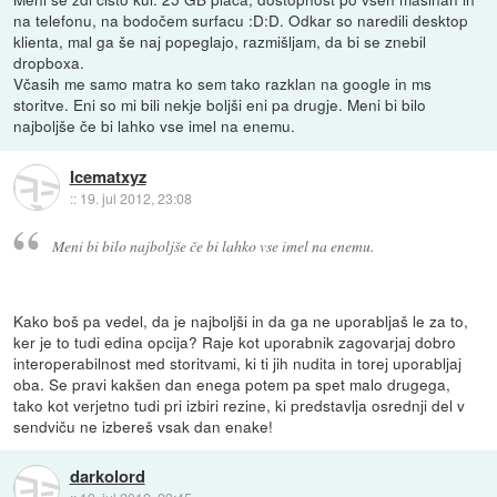
na telefonu, na bodočem surfacu :D:D. Odkar so naredili desktop
klienta, mal ga še naj popeglajo, razmišljam, da bi se znebil
dropboxa.
Včasih me samo matra ko sem tako razklan na google in ms
storitve. Eni so mi bili nekje boljši eni pa drugje. Meni bi bilo
najboljše če bi lahko vse imel na enemu.
Icematxyz
::
19. jul 2012, 23:08
Meni bi bilo najboljše če bi lahko vse imel na enemu.
Kako boš pa vedel, da je najboljši in da ga ne uporabljaš le za to,
ker je to tudi edina opcija? Raje kot uporabnik zagovarjaj dobro
interoperabilnost med storitvami, ki ti jih nudita in torej uporabljaj
oba. Se pravi kakšen dan enega potem pa spet malo drugega,
tako kot verjetno tudi pri izbiri rezine, ki predstavlja osrednji del v
sendviču ne izbereš vsak dan enake!
darkolord