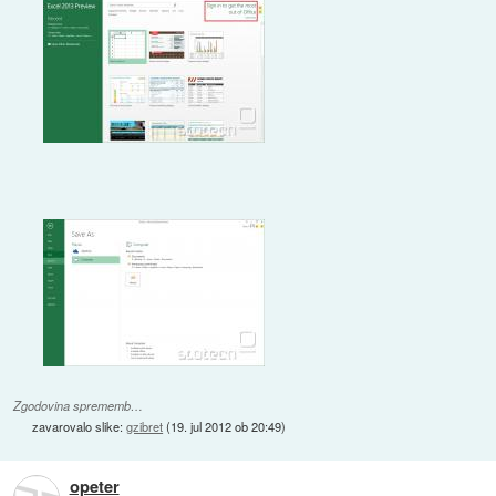
Zgodovina sprememb…
zavarovalo slike:
gzibret
(
19. jul 2012 ob 20:49
)
opeter