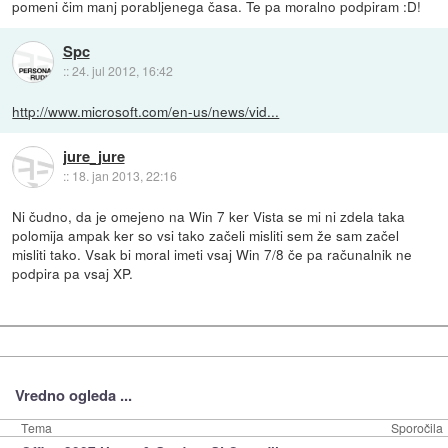
pomeni čim manj porabljenega časa. Te pa moralno podpiram :D!
Spc
::
24. jul 2012, 16:42
http://www.microsoft.com/en-us/news/vid...
jure_jure
::
18. jan 2013, 22:16
Ni čudno, da je omejeno na Win 7 ker Vista se mi ni zdela taka
polomija ampak ker so vsi tako začeli misliti sem že sam začel
misliti tako. Vsak bi moral imeti vsaj Win 7/8 če pa računalnik ne
podpira pa vsaj XP.
Vredno ogleda ...
Tema
Sporočila