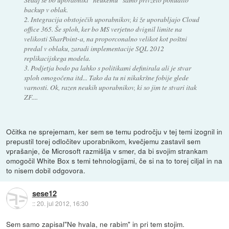
backup v oblak.
2. Integracija obstoječih uporabnikov, ki že uporabljajo Cloud
office 365. Še sploh, ker bo MS verjetno dvignil limite na
velikosti SharPoint-a, na proporconalno velikot kot poštni
predal v oblaku, zaradi implementacije SQL 2012
replikacijskega modela.
3. Podjetja bodo pa lahko s politikami definirala ali je stvar
sploh omogočena itd... Tako da tu ni nikakršne fobije glede
varnosti. Ok, razen neukih uporabnikov, ki so jim te stvari itak
ZF....
Očitka ne sprejemam, ker sem se temu področju v tej temi izognil in
prepustil torej odločitev uporabnikom, kvečjemu zastavil sem
vprašanje, če Microsoft razmišlja v smer, da bi svojim strankam
omogočil White Box s temi tehnologijami, če si na to torej ciljal in na
to nisem dobil odgovora.
sese12
::
20. jul 2012, 16:30
Sem samo zapisal"Ne hvala, ne rabim" in pri tem stojim.