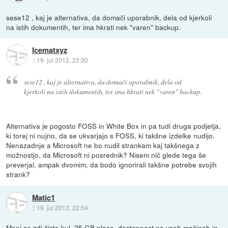
sese12 , kaj je alternativa, da domači uporabnik, dela od kjerkoli
na istih dokumentih, ter ima hkrati nek "varen" backup.
Icematxyz
::
19. jul 2012, 22:30
sese12 , kaj je alternativa, da domači uporabnik, dela od
kjerkoli na istih dokumentih, ter ima hkrati nek "varen" backup.
Alternativa je pogosto FOSS in White Box in pa tudi druga podjetja,
ki torej ni nujno, da se ukvarjajo s FOSS, ki takšne izdelke nudijo.
Nenazadnje a Microsoft ne bo nudil strankam kaj takšnega z
možnostjo, da Microsoft ni posrednik? Nisem nič glede tega še
preverjal, ampak dvomim, da bodo ignorirali takšne potrebe svojih
strank?
Matic1
::
19. jul 2012, 22:54
Meni se zdi čisto kul. 25 GB placa, dostopnost po vseh mašinah in