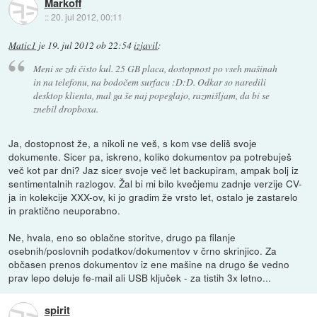
Markoff
::
20. jul 2012, 00:11
Matic1
je
19. jul 2012 ob 22:54
izjavil
:
Meni se zdi čisto kul. 25 GB placa, dostopnost po vseh mašinah
in na telefonu, na bodočem surfacu :D:D. Odkar so naredili
desktop klienta, mal ga še naj popeglajo, razmišljam, da bi se
znebil dropboxa.
Ja, dostopnost že, a nikoli ne veš, s kom vse deliš svoje
dokumente. Sicer pa, iskreno, koliko dokumentov pa potrebuješ
več kot par dni? Jaz sicer svoje več let backupiram, ampak bolj iz
sentimentalnih razlogov. Žal bi mi bilo kvečjemu zadnje verzije CV-
ja in kolekcije XXX-ov, ki jo gradim že vrsto let, ostalo je zastarelo
in praktično neuporabno.
Ne, hvala, eno so oblačne storitve, drugo pa filanje
osebnih/poslovnih podatkov/dokumentov v črno skrinjico. Za
občasen prenos dokumentov iz ene mašine na drugo še vedno
prav lepo deluje fe-mail ali USB ključek - za tistih 3x letno...
spirit