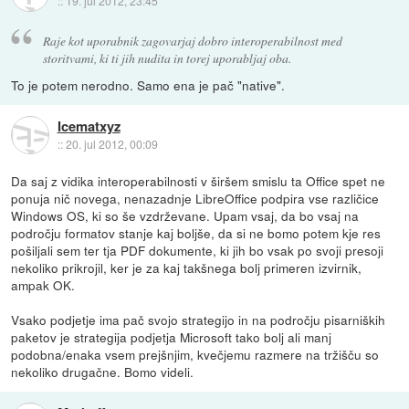
::
19. jul 2012, 23:45
Raje kot uporabnik zagovarjaj dobro interoperabilnost med
storitvami, ki ti jih nudita in torej uporabljaj oba.
To je potem nerodno. Samo ena je pač "native".
Icematxyz
::
20. jul 2012, 00:09
Da saj z vidika interoperabilnosti v širšem smislu ta Office spet ne
ponuja nič novega, nenazadnje LibreOffice podpira vse različice
Windows OS, ki so še vzdrževane. Upam vsaj, da bo vsaj na
področju formatov stanje kaj boljše, da si ne bomo potem kje res
pošiljali sem ter tja PDF dokumente, ki jih bo vsak po svoji presoji
nekoliko prikrojil, ker je za kaj takšnega bolj primeren izvirnik,
ampak OK.
Vsako podjetje ima pač svojo strategijo in na področju pisarniških
paketov je strategija podjetja Microsoft tako bolj ali manj
podobna/enaka vsem prejšnjim, kvečjemu razmere na tržišču so
nekoliko drugačne. Bomo videli.