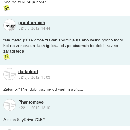
Kdo bo to kupil je norec.
gruntfürmich
::
21. jul 2012, 14:44
tale metro pa še office zraven spominja na eno veliko nočno moro,
kot neka morasta flash igrica...folk po pisarnah bo dobil travme
zaradi tega
darkolord
::
21. jul 2012, 15:03
Zakaj bi? Prej dobi travme od vseh mavric...
Phantomeye
::
22. jul 2012, 18:10
A nima SkyDrive 7GB?