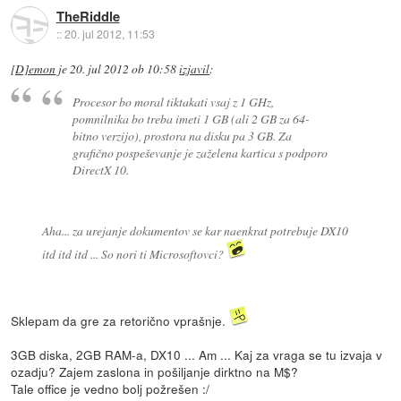
TheRiddle
::
20. jul 2012, 11:53
[D]emon
je
20. jul 2012 ob 10:58
izjavil
:
Procesor bo moral tiktakati vsaj z 1 GHz,
pomnilnika bo treba imeti 1 GB (ali 2 GB za 64-
bitno verzijo), prostora na disku pa 3 GB. Za
grafično pospeševanje je zaželena kartica s podporo
DirectX 10.
Aha... za urejanje dokumentov se kar naenkrat potrebuje DX10
itd itd itd ... So nori ti Microsoftovci?
Sklepam da gre za retorično vprašnje.
3GB diska, 2GB RAM-a, DX10 ... Am ... Kaj za vraga se tu izvaja v
ozadju? Zajem zaslona in pošiljanje dirktno na M$?
Tale office je vedno bolj požrešen :/