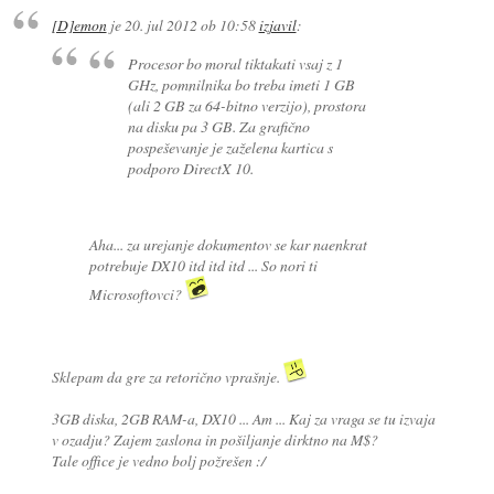
[D]emon
je
20. jul 2012 ob 10:58
izjavil
:
Procesor bo moral tiktakati vsaj z 1
GHz, pomnilnika bo treba imeti 1 GB
(ali 2 GB za 64-bitno verzijo), prostora
na disku pa 3 GB. Za grafično
pospeševanje je zaželena kartica s
podporo DirectX 10.
Aha... za urejanje dokumentov se kar naenkrat
potrebuje DX10 itd itd itd ... So nori ti
Microsoftovci?
Sklepam da gre za retorično vprašnje.
3GB diska, 2GB RAM-a, DX10 ... Am ... Kaj za vraga se tu izvaja
v ozadju? Zajem zaslona in pošiljanje dirktno na M$?
Tale office je vedno bolj požrešen :/