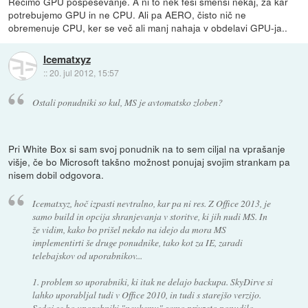
Recimo GPU pospeševanje. A ni to nek fesi šmensi nekaj, za kar
potrebujemo GPU in ne CPU. Ali pa AERO, čisto nič ne
obremenuje CPU, ker se več ali manj nahaja v obdelavi GPU-ja..
Icematxyz
::
20. jul 2012, 15:57
Ostali ponudniki so kul, MS je avtomatsko zloben?
Pri White Box si sam svoj ponudnik na to sem ciljal na vprašanje
višje, če bo Microsoft takšno možnost ponujaj svojim strankam pa
nisem dobil odgovora.
Icematxyz, hoč izpasti nevtralno, kar pa ni res. Z Office 2013, je
samo build in opcija shranjevanja v storitve, ki jih nudi MS. In
že vidim, kako bo prišel nekdo na idejo da mora MS
implementirti še druge ponudnike, tako kot za IE, zaradi
telebajskov od uporabnikov...
1. problem so uporabniki, ki itak ne delajo backupa. SkyDirve si
lahko uporabljal tudi v Office 2010, in tudi s starejšo verzijo.
Sedaj se bo uporabniki "neukemu" samo privzeto ponudilo