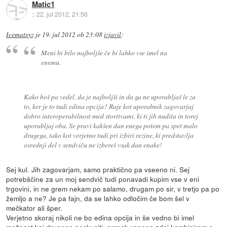
Matic1
::
22. jul 2012, 21:56
Icematxyz
je
19. jul 2012 ob 23:08
izjavil
:
Meni bi bilo najboljše če bi lahko vse imel na
enemu.
Kako boš pa vedel, da je najboljši in da ga ne uporabljaš le za
to, ker je to tudi edina opcija? Raje kot uporabnik zagovarjaj
dobro interoperabilnost med storitvami, ki ti jih nudita in torej
uporabljaj oba. Se pravi kakšen dan enega potem pa spet malo
drugega, tako kot verjetno tudi pri izbiri rezine, ki predstavlja
osrednji del v sendviču ne izbereš vsak dan enake!
Sej kul. Jih zagovarjam, samo praktično pa vseeno ni. Sej
potrebščine za un moj sendvič tudi ponavadi kupim vse v eni
trgovini, in ne grem nekam po salamo, drugam po sir, v tretjo pa po
žemljo a ne? Je pa fajn, da se lahko odločim če bom šel v
mečkator ali šper.
Verjetno skoraj nikoli ne bo edina opcija in še vedno bi imel