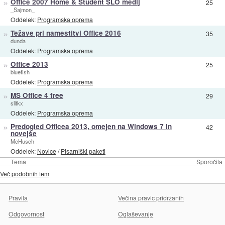
»
Office 2007 Home & Student SLO medij
25
_Sajmon_
Oddelek:
Programska oprema
»
Težave pri namestitvi Office 2016
35
dunda
Oddelek:
Programska oprema
»
Office 2013
25
bluefish
Oddelek:
Programska oprema
»
MS Office 4 free
29
slitkx
Oddelek:
Programska oprema
»
Predogled Officea 2013, omejen na Windows 7 in
42
novejše
McHusch
Oddelek:
Novice
/
Pisarniški paketi
Tema
Sporočila
Več podobnih tem
Pravila
Večina pravic pridržanih
Odgovornost
Oglaševanje