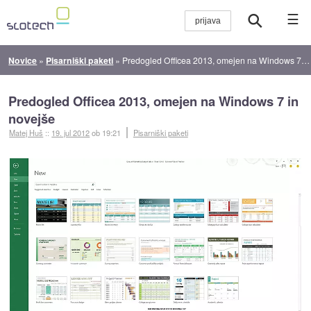
☰
Novice
»
Pisarniški paketi
»
Predogled Officea 2013, omejen na Windows 7 in novejše
Predogled Officea 2013, omejen na Windows 7 in
novejše
Matej Huš
::
19. jul 2012
ob 19:21
Pisarniški paketi