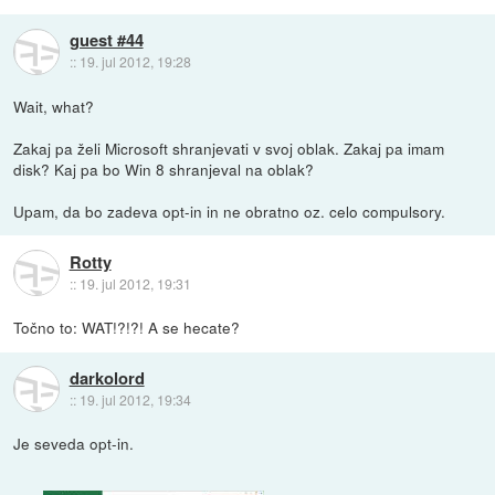
guest #44
::
19. jul 2012, 19:28
Wait, what?
Zakaj pa želi Microsoft shranjevati v svoj oblak. Zakaj pa imam
disk? Kaj pa bo Win 8 shranjeval na oblak?
Upam, da bo zadeva opt-in in ne obratno oz. celo compulsory.
Rotty
::
19. jul 2012, 19:31
Točno to: WAT!?!?! A se hecate?
darkolord
::
19. jul 2012, 19:34
Je seveda opt-in.