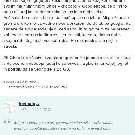
možnost kaj drugega poskusiti, ampak vseeno zdaj kombiniram s
svojim majhnim timom Office + dropbox + Googleapps, če bi mi to
ponujali prej kar sedaj nekako konsolidirajo bi vzel to.
Veš kako bom rekel, fajn je da imaš opcije na izbiro. Mi pa že malo
gre na qrc ko moraš vedno neke workarounde delat, pa googlat da
zadeve delajo pa sodelujejo med sabo. In to govorim za ne preveč
zahtevne uporabnike/firmice, kjer je mail, koledar, dokumenti v
skupni rabi dejansko vse kar rabiš. Po možnosti s čim nižjimi
stroški.
25 GB je bilo včasih in za stare uporabnike je ostalo oz. si se moral
v določenem obdobju (zdaj ko se osvežili izgled in funkcije) logirat
in potrdit, da še vedno želiš 25 GB.
Zgodovina sprememb…
spremenil:
Matic1
(
22. jul 2012 ob 21:59
)
Icematxyz
::
22. jul 2012, 22:37
Mi pa že malo gre na qrc ko moraš vedno neke workarounde
delat, pa googlat da zadeve delajo pa sodelujejo med sabo.