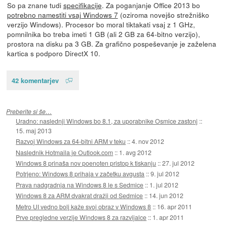
So pa znane tudi
specifikacije
. Za poganjanje Office 2013 bo
potrebno namestiti vsaj Windows 7
(oziroma novejšo strežniško
verzijo Windows). Procesor bo moral tiktakati vsaj z 1 GHz,
pomnilnika bo treba imeti 1 GB (ali 2 GB za 64-bitno verzijo),
prostora na disku pa 3 GB. Za grafično pospeševanje je zaželena
kartica s podporo DirectX 10.
42 komentarjev
Preberite si še…
Uradno: naslednji Windows bo 8.1, za uporabnike Osmice zastonj
::
15. maj 2013
Razvoj Windows za 64-bitni ARM v teku
::
4. nov 2012
Naslednik Hotmaila je Outlook.com
::
1. avg 2012
Windows 8 prinaša nov poenoten pristop k tiskanju
::
27. jul 2012
Potrjeno: Windows 8 prihaja v začetku avgusta
::
9. jul 2012
Prava nadgradnja na Windows 8 le s Sedmice
::
1. jul 2012
Windows 8 za ARM dvakrat dražji od Sedmice
::
14. jun 2012
Metro UI vedno bolj kaže svoj obraz v Windows 8
::
16. apr 2011
Prve pregledne verzije Windows 8 za razvijalce
::
1. apr 2011