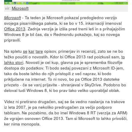
vir:
Microsoft
- Ta teden je Microsoft pokazal predogledno verzijo
Microsoft
svojega pisarniškega paketa, ki se bo v 15. inkarnaciji imenoval
Office 2013
. Zadnja verzija je izšla pred tremi leti in s prihajajočim
Windows 8 je bil čas, da v Redmondu pokažejo, kaj so novega
pripravili.
Na spletu
se
kar
tare
opisov, primerjav in recenzij, zato se ne bo
težko poučiti o novostih. Kdor bi Office 2013 rad poizkusil sam,
to
lahko stori
. Novosti je cel kup, glavna pa je sprememba filozofije
dostopa do podatkov. Ti bodo sedaj povezani z Microsoft ID-jem,
tako da boste lahko do njih pristopili z več naprav, ki bodo
priključene na internet. To ni novo, bo pa Office 2013 datoteke
privzeto - če se vanj prijavite - shranjeval v SkyDrive. Podobno bo
deloval tudi Windows 8, ki bo prav tako veliko uporabljal oblak.
Videz ni pretirano drugačen, saj se še vedno naslanja na trakove
iz leta 2007, je pa nekoliko predrugačen za večjo podporo
tablicam. Ne pozabimo, da bo imel Windows 8 RT (verzija za ARM)
že vgrajen osnoven Office 2013. Tam si Microsoft to lahko privošči,
ker nima monopola.