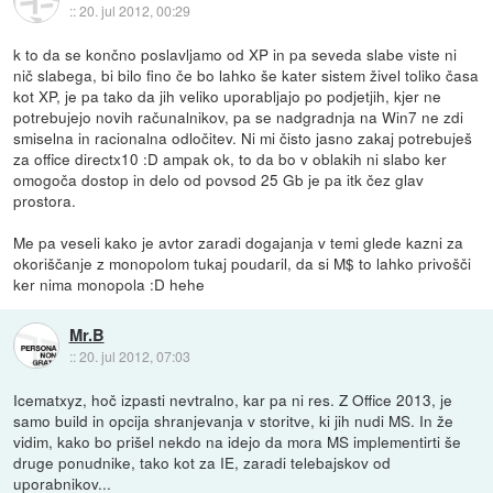
::
20. jul 2012, 00:29
k to da se končno poslavljamo od XP in pa seveda slabe viste ni
nič slabega, bi bilo fino če bo lahko še kater sistem živel toliko časa
kot XP, je pa tako da jih veliko uporabljajo po podjetjih, kjer ne
potrebujejo novih računalnikov, pa se nadgradnja na Win7 ne zdi
smiselna in racionalna odločitev. Ni mi čisto jasno zakaj potrebuješ
za office directx10 :D ampak ok, to da bo v oblakih ni slabo ker
omogoča dostop in delo od povsod 25 Gb je pa itk čez glav
prostora.
Me pa veseli kako je avtor zaradi dogajanja v temi glede kazni za
okoriščanje z monopolom tukaj poudaril, da si M$ to lahko privošči
ker nima monopola :D hehe
Mr.B
::
20. jul 2012, 07:03
Icematxyz, hoč izpasti nevtralno, kar pa ni res. Z Office 2013, je
samo build in opcija shranjevanja v storitve, ki jih nudi MS. In že
vidim, kako bo prišel nekdo na idejo da mora MS implementirti še
druge ponudnike, tako kot za IE, zaradi telebajskov od
uporabnikov...