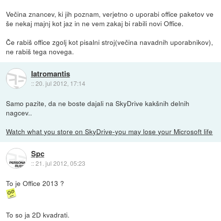
Večina znancev, ki jih poznam, verjetno o uporabi office paketov ve
še nekaj majnj kot jaz in ne vem zakaj bi rabili novi Office.
Če rabiš office zgolj kot pisalni stroj(večina navadnih uporabnikov),
ne rabiš tega novega.
Iatromantis
::
20. jul 2012, 17:14
Samo pazite, da ne boste dajali na SkyDrive kakšnih delnih
nagcev..
Watch what you store on SkyDrive-you may lose your Microsoft life
Spc
::
21. jul 2012, 05:23
To je Office 2013 ?
To so ja 2D kvadrati.