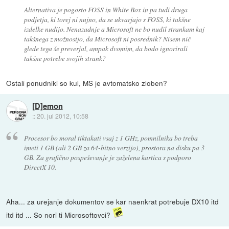
Alternativa je pogosto FOSS in White Box in pa tudi druga
podjetja, ki torej ni nujno, da se ukvarjajo s FOSS, ki takšne
izdelke nudijo. Nenazadnje a Microsoft ne bo nudil strankam kaj
takšnega z možnostjo, da Microsoft ni posrednik? Nisem nič
glede tega še preverjal, ampak dvomim, da bodo ignorirali
takšne potrebe svojih strank?
Ostali ponudniki so kul, MS je avtomatsko zloben?
[D]emon
::
20. jul 2012, 10:58
Procesor bo moral tiktakati vsaj z 1 GHz, pomnilnika bo treba
imeti 1 GB (ali 2 GB za 64-bitno verzijo), prostora na disku pa 3
GB. Za grafično pospeševanje je zaželena kartica s podporo
DirectX 10.
Aha... za urejanje dokumentov se kar naenkrat potrebuje DX10 itd
itd itd ... So nori ti Microsoftovci?