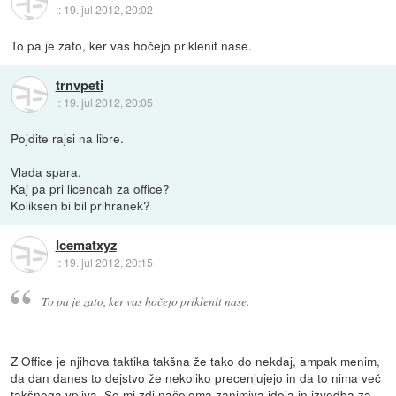
::
19. jul 2012, 20:02
To pa je zato, ker vas hočejo priklenit nase.
trnvpeti
::
19. jul 2012, 20:05
Pojdite rajsi na libre.
Vlada spara.
Kaj pa pri licencah za office?
Koliksen bi bil prihranek?
Icematxyz
::
19. jul 2012, 20:15
To pa je zato, ker vas hočejo priklenit nase.
Z Office je njihova taktika takšna že tako do nekdaj, ampak menim,
da dan danes to dejstvo že nekoliko precenjujejo in da to nima več
takšnega vpliva. Se mi zdi načeloma zanimiva ideja in izvedba za