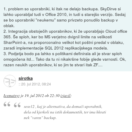
1. problem so uporabniki, ki itak ne delajo backupa. SkyDirve si
lahko uporabljal tudi v Office 2010, in tudi s starejšo verzijo. Sedaj
se bo uporabniki "neukemu" samo privzeto ponudilo backup v
oblak.
2. Integracija obstoječih uporabnikov, ki že uporabljajo Cloud office
365. Še sploh, ker bo MS verjetno dvignil limite na velikosti
SharPoint-a, na proporconalno velikot kot poštni predal v oblaku,
zaradi implementacije SQL 2012 replikacijskega modela.
3. Podjetja bodo pa lahko s politikami definirala ali je stvar sploh
omogočena itd... Tako da tu ni nikakršne fobije glede varnosti. Ok,
razen neukih uporabnikov, ki so jim te stvari itak ZF....
sirotka
::
20. jul 2012, 08:24
Icematxyz
je
19. jul 2012 ob 22:30
izjavil
:
sese12 , kaj je alternativa, da domači uporabnik,
dela od kjerkoli na istih dokumentih, ter ima hkrati
nek "varen" backup.