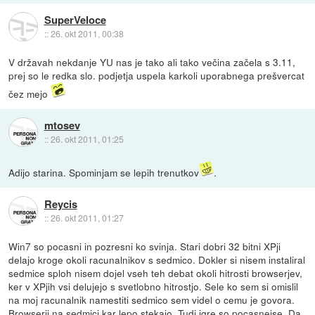
SuperVeloce
::
26. okt 2011, 00:38
V državah nekdanje YU nas je tako ali tako večina začela s 3.11,
prej so le redka slo. podjetja uspela karkoli uporabnega prešvercat
čez mejo
mtosev
::
26. okt 2011, 01:25
Adijo starina. Spominjam se lepih trenutkov
.
Reycis
::
26. okt 2011, 01:27
Win7 so pocasni in pozresni ko svinja. Stari dobri 32 bitni XPji
delajo kroge okoli racunalnikov s sedmico. Dokler si nisem instaliral
sedmice sploh nisem dojel vseh teh debat okoli hitrosti browserjev,
ker v XPjih vsi delujejo s svetlobno hitrostjo. Sele ko sem si omislil
na moj racunalnik namestiti sedmico sem videl o cemu je govora.
Browserji na sedmici kar lepo stekajo. Tudi igre so pocasnejse. Da