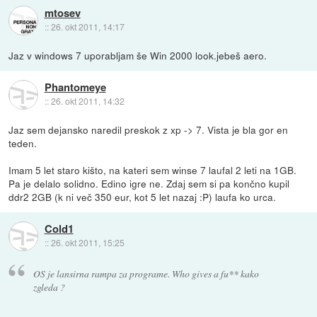
mtosev
::
26. okt 2011, 14:17
Jaz v windows 7 uporabljam še Win 2000 look.jebeš aero.
Phantomeye
::
26. okt 2011, 14:32
Jaz sem dejansko naredil preskok z xp -> 7. Vista je bla gor en
teden.
Imam 5 let staro kišto, na kateri sem winse 7 laufal 2 leti na 1GB.
Pa je delalo solidno. Edino igre ne. Zdaj sem si pa končno kupil
ddr2 2GB (k ni več 350 eur, kot 5 let nazaj :P) laufa ko urca.
Cold1
::
26. okt 2011, 15:25
OS je lansirna rampa za programe. Who gives a fu** kako
zgleda ?