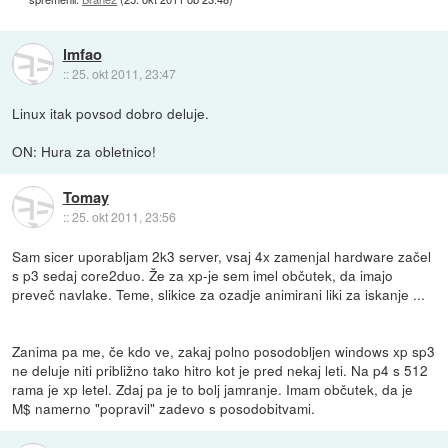
lmfao
::
25. okt 2011, 23:47
Linux itak povsod dobro deluje.
ON: Hura za obletnico!
Tomay
::
25. okt 2011, 23:56
Sam sicer uporabljam 2k3 server, vsaj 4x zamenjal hardware začel
s p3 sedaj core2duo. Že za xp-je sem imel občutek, da imajo
preveč navlake. Teme, slikice za ozadje animirani liki za iskanje ...
Zanima pa me, če kdo ve, zakaj polno posodobljen windows xp sp3
ne deluje niti približno tako hitro kot je pred nekaj leti. Na p4 s 512
rama je xp letel. Zdaj pa je to bolj jamranje. Imam občutek, da je
M$ namerno "popravil" zadevo s posodobitvami.