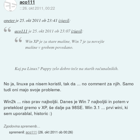
aco111
::
26. okt 2011, 00:22
opeter
je
25. okt 2011 ob 23:41
izjavil
:
aco111
je
25. okt 2011 ob 23:07
izjavil
:
Win XP je za stare mašine, Win 7 je za novejše
mašine v grobem povedano.
Kaj pa Linux? Puppy zelo dobro teče na starih računalnikih.
No ja, linuxe pa nisem koristil, tak da ... no comment za njih. Samo
tudi oni majo svoje probleme.
Win2k ... niso prav najboljši. Danes je Win 7 najboljši in potem v
preteklost gremo v XP, še dalje pa 98SE. Win 3.1 ... prvi wini, ki
sem uporablal, historic :)
Zgodovina sprememb…
spremenil:
aco111
(
26. okt 2011 ob 00:26
)