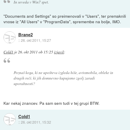
In seveda v Win7 spet.
"Documents and Settings" so preimenovali v "Users", ter premaknili
vnose iz "All Users" v "ProgramData", spremembe na bolje, IMO.
Brane2
::
26. okt 2011, 15:27
Cold1
je
26. okt 2011 ob 15:25
izjavil
:
Poznaš koga, ki
ne upošteva
izgleda hiše, avtomobila, obleke in
drugih reči. ki jih
domnevno
kupujemo
zgolj zaradi
uporabnosti?
Kar nekaj znancev. Pa sam sem tudi v tej grupi BTW.
Cold1
::
26. okt 2011, 15:32