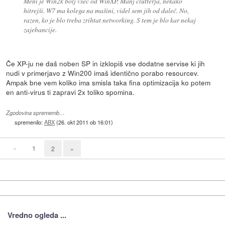
Meni je Win2k bolj všeč od WinXP. Manj clutterja, nekako
hitrejši. W7 ma kolega na mašini, videl sem jih od daleč. No,
razen, ko je blo treba zrihtat networking. S tem je blo kar nekaj
zajebancije.
Če XP-ju ne daš noben SP in izklopiš vse dodatne servise ki jih
nudi v primerjavo z Win200 imaš identično porabo resourcev.
Ampak bne vem koliko ima smisla taka fina optimizacija ko potem
en anti-virus ti zapravi 2x toliko spomina.
Zgodovina sprememb…
spremenilo:
ABX
(
26. okt 2011 ob 16:01
)
«
1
2
»
Vredno ogleda ...