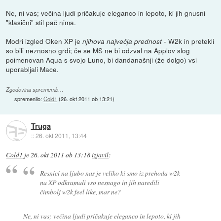
Ne, ni vas; večina ljudi pričakuje eleganco in lepoto, ki jih gnusni
"klasični" stil pač nima.
Modri izgled Oken XP je
- W2k in pretekli
njihova največja prednost
so bili neznosno grdi; če se MS ne bi odzval na Applov slog
poimenovan Aqua s svojo Luno, bi dandanašnji (že dolgo) vsi
uporabljali Mace.
Zgodovina sprememb…
spremenilo:
Cold1
(
26. okt 2011 ob 13:21
)
Truga
::
26. okt 2011, 13:44
Cold1
je
26. okt 2011 ob 13:18
izjavil
:
Resnici na ljubo nas je veliko ki smo iz prehoda w2k
na XP odkramali vso nesnago in jih naredili
čimbolj w2k feel like, mar ne?
Ne, ni vas; večina ljudi pričakuje eleganco in lepoto, ki jih