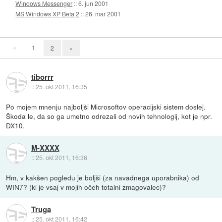
Windows Messenger
::
6. jun 2001
MS Windows XP Beta 2
::
26. mar 2001
«
1
2
»
tiborrr
::
25. okt 2011, 16:35
Po mojem mnenju najboljši Microsoftov operacijski sistem doslej.
Škoda le, da so ga umetno odrezali od novih tehnologij, kot je npr.
DX10.
M-XXXX
::
25. okt 2011, 16:36
Hm, v kakšen pogledu je boljši (za navadnega uporabnika) od
WIN7? (ki je vsaj v mojih očeh totalni zmagovalec)?
Truga
::
25. okt 2011, 16:42