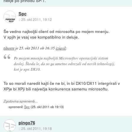
nekje po prihodu SP-1.
Spc
::
25. okt 2011, 19:12
Še vedno najboljši client od microsofta po mojem mnenju.
V xpjih je vsaj vse kompatibilno in deluje.
tiborrr
je
25. okt 2011 ob 16:35
izjavil
:
Po mojem mnenju najboljši Microsoftov operacijski sistem
doslej. Škoda le, da so ga umetno odrezali od novih tehnologij,
kot je npr. DX10.
To so morali naredit kajti če ne bi, in bi DX10/DX11 intergrirali v
XPje bi XPji bili največja konkurenca samemu microsoftu.
Zgodovina sprememb…
spremenil:
Spc
(
25. okt 2011 ob 19:13
)
pingo76
::
25. okt 2011, 19:18