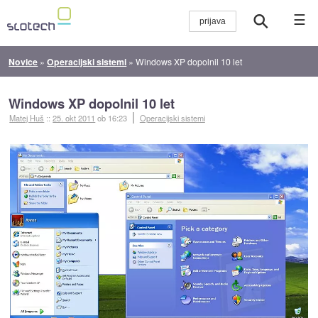
☰
Novice
»
Operacijski sistemi
»
Windows XP dopolnil 10 let
Windows XP dopolnil 10 let
Matej Huš
::
25. okt 2011
ob 16:23
Operacijski sistemi