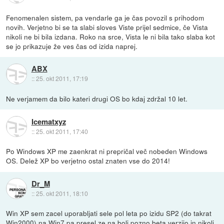
Fenomenalen sistem, pa vendarle ga je čas povozil s prihodom
novih. Verjetno bi se ta slabi sloves Viste prijel sedmice, če Vista
nikoli ne bi bila izdana. Roko na srce, Vista le ni bila tako slaba kot
se jo prikazuje že ves čas od izida naprej.
ABX
::
25. okt 2011, 17:19
Ne verjamem da bilo kateri drugi OS bo kdaj zdržal 10 let.
Icematxyz
::
25. okt 2011, 17:40
Po Windows XP me zaenkrat ni prepričal več nobeden Windows
OS. Delež XP bo verjetno ostal znaten vse do 2014!
Dr_M
::
25. okt 2011, 18:10
Win XP sem zacel uporabljati sele pol leta po izidu SP2 (do takrat
Win2000),na Win7 pa presel ze na bolj pozno beta verzijo in nikoli