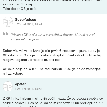
se nisem ozrl nazaj.
Tako dober OS je to ja.
SuperVeloce
::
25. okt 2011, 18:24
Windows XP je eden tistih operacijskih sistemov, ki je bil za svoj
čas predobro napisan.
Dober vic, vsi vemo kako je bilo prvih 6 mesecev... pravzaprav je
XP rabil do SP1 da je po stabilnosti sploh prisel kakorkoli blizu tej
njegovi "legendi", torej eno mucno leto.
XP dela bolje od Win7... na racunalniku, ki se ga ne da zamenjati
niti za kebap.
opeter
::
25. okt 2011, 18:52
Z XP-ji nikoli nisem imel nekih večjih težav. Že od vsega začetka so
solidno delovali. Res pa je, da se iz Windows 2000 preklopil na XP