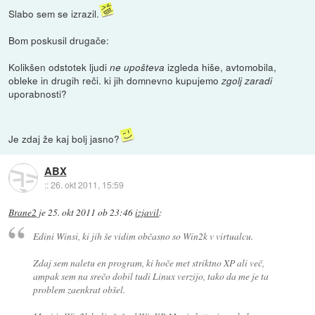
Slabo sem se izrazil.
Bom poskusil drugače:
Kolikšen odstotek ljudi
izgleda hiše, avtomobila,
ne upošteva
obleke in drugih reči. ki jih domnevno kupujemo
zgolj zaradi
uporabnosti?
Je zdaj že kaj bolj jasno?
ABX
::
26. okt 2011, 15:59
Brane2
je
25. okt 2011 ob 23:46
izjavil
:
Edini Winsi, ki jih še vidim občasno so Win2k v virtualcu.
Zdaj sem naletu en program, ki hoče met striktno XP ali več,
ampak sem na srečo dobil tudi Linux verzijo, tako da me je ta
problem zaenkrat obšel.