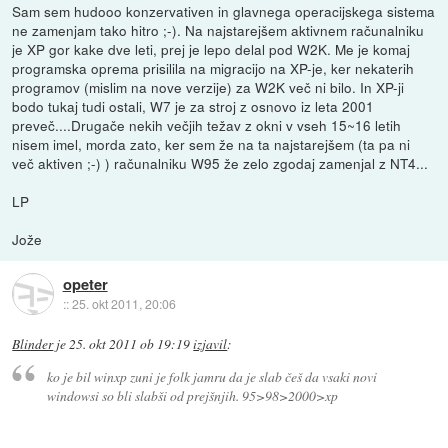
Sam sem hudooo konzervativen in glavnega operacijskega sistema
ne zamenjam tako hitro ;-). Na najstarejšem aktivnem računalniku
je XP gor kake dve leti, prej je lepo delal pod W2K. Me je komaj
programska oprema prisilila na migracijo na XP-je, ker nekaterih
programov (mislim na nove verzije) za W2K več ni bilo. In XP-ji
bodo tukaj tudi ostali, W7 je za stroj z osnovo iz leta 2001
preveč....Drugače nekih večjih težav z okni v vseh 15~16 letih
nisem imel, morda zato, ker sem že na ta najstarejšem (ta pa ni
več aktiven ;-) ) računalniku W95 že zelo zgodaj zamenjal z NT4...
LP
Jože
opeter
::
25. okt 2011, 20:06
Blinder
je
25. okt 2011 ob 19:19
izjavil
:
ko je bil winxp zuni je folk jamru da je slab češ da vsaki novi
windowsi so bli slabši od prejšnjih. 95>98>2000>xp