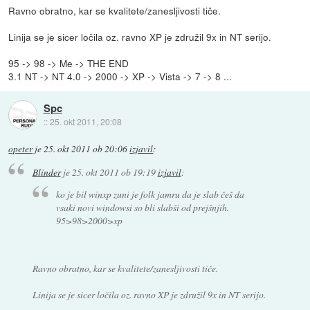
Ravno obratno, kar se kvalitete/zanesljivosti tiče.
Linija se je sicer ločila oz. ravno XP je združil 9x in NT serijo.
95 -> 98 -> Me -> THE END
3.1 NT -> NT 4.0 -> 2000 -> XP -> Vista -> 7 -> 8 ...
Spc
::
25. okt 2011, 20:08
opeter
je
25. okt 2011 ob 20:06
izjavil
:
Blinder
je
25. okt 2011 ob 19:19
izjavil
:
ko je bil winxp zuni je folk jamru da je slab češ da
vsaki novi windowsi so bli slabši od prejšnjih.
95>98>2000>xp
Ravno obratno, kar se kvalitete/zanesljivosti tiče.
Linija se je sicer ločila oz. ravno XP je združil 9x in NT serijo.