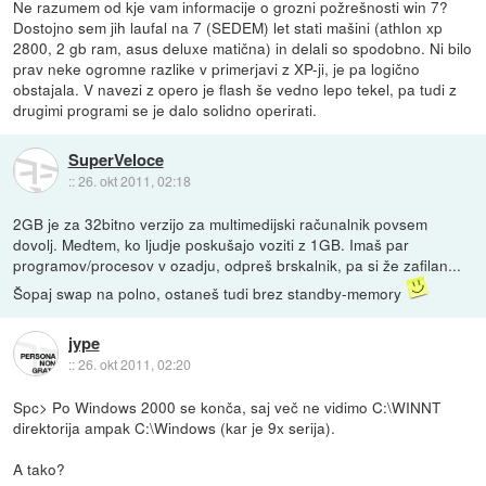
Ne razumem od kje vam informacije o grozni požrešnosti win 7?
Dostojno sem jih laufal na 7 (SEDEM) let stati mašini (athlon xp
2800, 2 gb ram, asus deluxe matična) in delali so spodobno. Ni bilo
prav neke ogromne razlike v primerjavi z XP-ji, je pa logično
obstajala. V navezi z opero je flash še vedno lepo tekel, pa tudi z
drugimi programi se je dalo solidno operirati.
SuperVeloce
::
26. okt 2011, 02:18
2GB je za 32bitno verzijo za multimedijski računalnik povsem
dovolj. Medtem, ko ljudje poskušajo voziti z 1GB. Imaš par
programov/procesov v ozadju, odpreš brskalnik, pa si že zafilan...
Šopaj swap na polno, ostaneš tudi brez standby-memory
jype
::
26. okt 2011, 02:20
Spc> Po Windows 2000 se konča, saj več ne vidimo C:\WINNT
direktorija ampak C:\Windows (kar je 9x serija).
A tako?