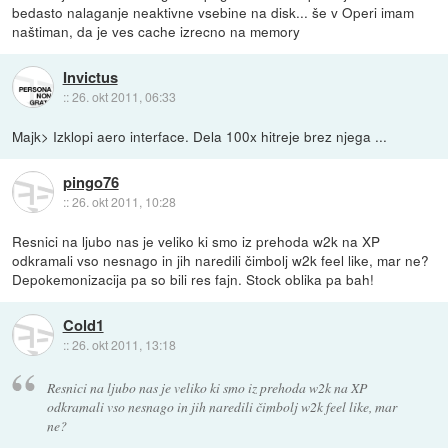
bedasto nalaganje neaktivne vsebine na disk... še v Operi imam
naštiman, da je ves cache izrecno na memory
Invictus
::
26. okt 2011, 06:33
Majk> Izklopi aero interface. Dela 100x hitreje brez njega ...
pingo76
::
26. okt 2011, 10:28
Resnici na ljubo nas je veliko ki smo iz prehoda w2k na XP
odkramali vso nesnago in jih naredili čimbolj w2k feel like, mar ne?
Depokemonizacija pa so bili res fajn. Stock oblika pa bah!
Cold1
::
26. okt 2011, 13:18
Resnici na ljubo nas je veliko ki smo iz prehoda w2k na XP
odkramali vso nesnago in jih naredili čimbolj w2k feel like, mar
ne?