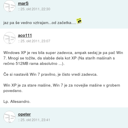
marS
::
25. okt 2011, 22:30
jaz pa še vedno vztrajam...od začetka....
aco111
::
25. okt 2011, 23:07
Windows XP je res bila super zadevca, ampak sedaj je pa pač Win
7. Mnogi se tožite, da slabše dela kot XP (Na starih mašinah s
rečmo 512MB rama absolutno ...).
Če si nastaviš Win 7 pravilno, je čisto vredi zadevca.
Win XP je za stare mašine, Win 7 je za novejše mašine v grobem
povedano.
Lp. Allesandro.
opeter
::
25. okt 2011, 23:41