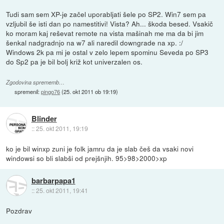
Tudi sam sem XP-je začel uporabljati šele po SP2. Win7 sem pa
vzljubil še isti dan po namestitivi! Vista? Ah... škoda besed. Vsakič
ko moram kaj reševat remote na vista mašinah me ma da bi jim
šenkal nadgradnjo na w7 ali naredil downgrade na xp. :/
Windows 2k pa mi je ostal v zelo lepem spominu Seveda po SP3
do Sp2 pa je bil bolj križ kot univerzalen os.
Zgodovina sprememb…
spremenil:
pingo76
(
25. okt 2011 ob 19:19
)
Blinder
::
25. okt 2011, 19:19
ko je bil winxp zuni je folk jamru da je slab češ da vsaki novi
windowsi so bli slabši od prejšnjih. 95>98>2000>xp
barbarpapa1
::
25. okt 2011, 19:41
Pozdrav