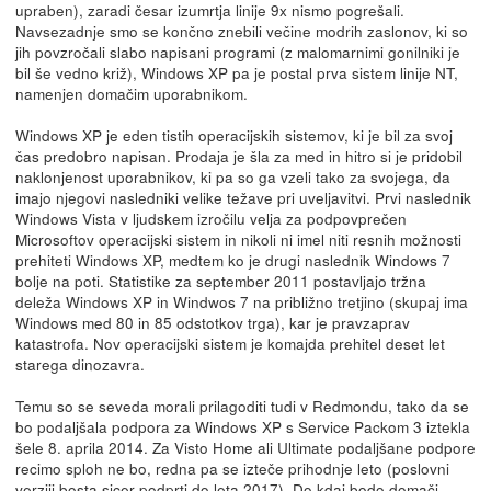
upraben), zaradi česar izumrtja linije 9x nismo pogrešali.
Navsezadnje smo se končno znebili večine modrih zaslonov, ki so
jih povzročali slabo napisani programi (z malomarnimi gonilniki je
bil še vedno križ), Windows XP pa je postal prva sistem linije NT,
namenjen domačim uporabnikom.
Windows XP je eden tistih operacijskih sistemov, ki je bil za svoj
čas predobro napisan. Prodaja je šla za med in hitro si je pridobil
naklonjenost uporabnikov, ki pa so ga vzeli tako za svojega, da
imajo njegovi nasledniki velike težave pri uveljavitvi. Prvi naslednik
Windows Vista v ljudskem izročilu velja za podpovprečen
Microsoftov operacijski sistem in nikoli ni imel niti resnih možnosti
prehiteti Windows XP, medtem ko je drugi naslednik Windows 7
bolje na poti. Statistike za september 2011 postavljajo tržna
deleža Windows XP in Windwos 7 na približno tretjino (skupaj ima
Windows med 80 in 85 odstotkov trga), kar je pravzaprav
katastrofa. Nov operacijski sistem je komajda prehitel deset let
starega dinozavra.
Temu so se seveda morali prilagoditi tudi v Redmondu, tako da se
bo podaljšala podpora za Windows XP s Service Packom 3 iztekla
šele 8. aprila 2014. Za Visto Home ali Ultimate podaljšane podpore
recimo sploh ne bo, redna pa se izteče prihodnje leto (poslovni
verziji bosta sicer podprti do leta 2017). Do kdaj bodo domači