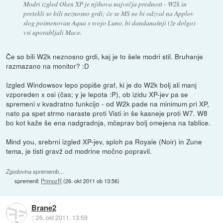
Modri izgled Oken XP je
njihova največja prednost
- W2k in
pretekli so bili neznosno grdi; če se MS ne bi odzval na Applov
slog poimenovan Aqua s svojo Luno, bi dandanašnji (že dolgo)
vsi uporabljali Mace.
Če so bili W2k neznosno grdi, kaj je to šele modri stil. Bruhanje
razmazano na monitor? :D
Izgled Windowsov lepo popiše graf, ki je do W2k bolj ali manj
vzporeden x osi (čas; y je lepota :P), ob izidu XP-jev pa se
spremeni v kvadratno funkcijo - od W2k pade na minimum pri XP,
nato pa spet strmo naraste proti Visti in še kasneje proti W7. W8
bo kot kaže še ena nadgradnja, mčeprav bolj omejena na tablice.
Mind you, srebrni izgled XP-jev, sploh pa Royale (Noir) in Zune
tema, je tisti gravž od modrine močno popravil.
Zgodovina sprememb…
spremenil:
PrimozR
(
26. okt 2011 ob 13:56
)
Brane2
::
26. okt 2011, 13:59