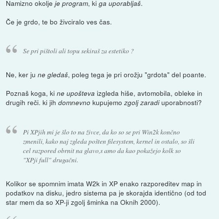
Namizno okolje
, ki
.
je program
ga uporabljaš
Če je grdo, te bo živciralo ves čas.
Se pri pištoli ali topu sekiraš za estetiko ?
Ne, ker ju
, poleg tega je pri orožju "grdota" del poante.
ne gledaš
Poznaš koga, ki
izgleda hiše, avtomobila, obleke in
ne upošteva
drugih reči. ki jih
kupujemo
uporabnosti?
domnevno
zgolj zaradi
Pi XPjih mi je šlo to na živce, da ko so se pri Win2k končno
zmenili, kako naj zgleda pošten filesystem, kernel in ostalo, so šli
cel razpored obrnit na glavo,s amo da kao pokažejo kolk so
"XPji full" drugačni.
Kolikor se spomnim imata W2k in XP enako razporeditev map in
podatkov na disku, jedro sistema pa je skorajda identično (od tod
star mem da so XP-ji zgolj šminka na Oknih 2000).