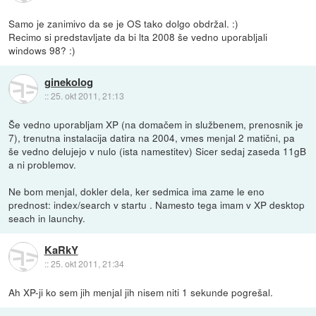
Samo je zanimivo da se je OS tako dolgo obdržal. :)
Recimo si predstavljate da bi lta 2008 še vedno uporabljali
windows 98? :)
ginekolog
::
25. okt 2011, 21:13
Še vedno uporabljam XP (na domačem in službenem, prenosnik je
7), trenutna instalacija datira na 2004, vmes menjal 2 matični, pa
še vedno delujejo v nulo (ista namestitev) Sicer sedaj zaseda 11gB
a ni problemov.
Ne bom menjal, dokler dela, ker sedmica ima zame le eno
prednost: index/search v startu . Namesto tega imam v XP desktop
seach in launchy.
KaRkY
::
25. okt 2011, 21:34
Ah XP-ji ko sem jih menjal jih nisem niti 1 sekunde pogrešal.