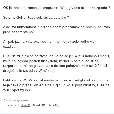
OS je lansirna rampa za programe. Who gives a fu** kako zgleda ?
Se pri pištoli ali topu sekiraš za estetiko ?
Ajde, za uniformnost in prilagojenost programov ne rečem. Te imaš
pred nosom stalno.
Ampak jaz na katerekoli od treh monitorjev zelo redko vidim
ozadje.
Pi XPjih mi je šlo to na živce, da ko so se pri Win2k končno zmenili,
kako naj zgleda pošten filesystem, kernel in ostalo, so šli cel
razpored obrnit na glavo,s amo da kao pokažejo kolk so "XPji full"
drugačni. In seveda v Win7 spet.
Lahko si na Win2k sanjal nastavitev mreže med globoko komo, pa
te je čakalo precej lovljenja na XPjih. In ko si poštudiral to, si se na
Win7 spet zgubu.
Zgodovina sprememb…
spremenil:
Brane2
(
26. okt 2011 ob 14:00
)