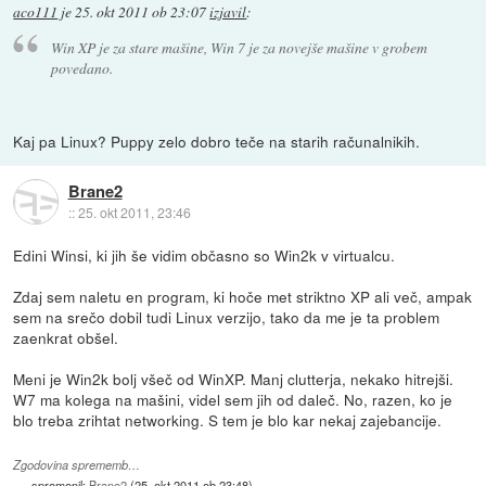
aco111
je
25. okt 2011 ob 23:07
izjavil
:
Win XP je za stare mašine, Win 7 je za novejše mašine v grobem
povedano.
Kaj pa Linux? Puppy zelo dobro teče na starih računalnikih.
Brane2
::
25. okt 2011, 23:46
Edini Winsi, ki jih še vidim občasno so Win2k v virtualcu.
Zdaj sem naletu en program, ki hoče met striktno XP ali več, ampak
sem na srečo dobil tudi Linux verzijo, tako da me je ta problem
zaenkrat obšel.
Meni je Win2k bolj všeč od WinXP. Manj clutterja, nekako hitrejši.
W7 ma kolega na mašini, videl sem jih od daleč. No, razen, ko je
blo treba zrihtat networking. S tem je blo kar nekaj zajebancije.
Zgodovina sprememb…
spremenil:
Brane2
(
25. okt 2011 ob 23:48
)