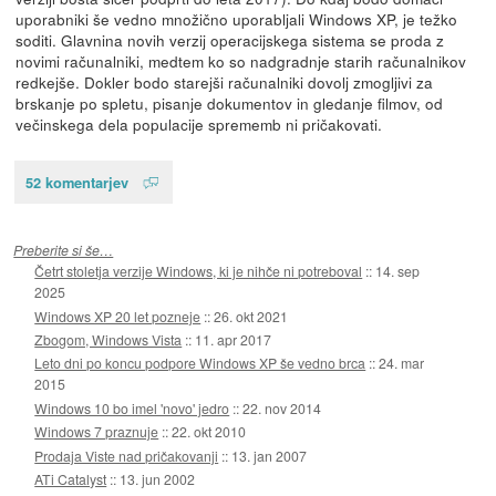
uporabniki še vedno množično uporabljali Windows XP, je težko
soditi. Glavnina novih verzij operacijskega sistema se proda z
novimi računalniki, medtem ko so nadgradnje starih računalnikov
redkejše. Dokler bodo starejši računalniki dovolj zmogljivi za
brskanje po spletu, pisanje dokumentov in gledanje filmov, od
večinskega dela populacije sprememb ni pričakovati.
52 komentarjev
Preberite si še…
Četrt stoletja verzije Windows, ki je nihče ni potreboval
::
14. sep
2025
Windows XP 20 let pozneje
::
26. okt 2021
Zbogom, Windows Vista
::
11. apr 2017
Leto dni po koncu podpore Windows XP še vedno brca
::
24. mar
2015
Windows 10 bo imel 'novo' jedro
::
22. nov 2014
Windows 7 praznuje
::
22. okt 2010
Prodaja Viste nad pričakovanji
::
13. jan 2007
ATi Catalyst
::
13. jun 2002