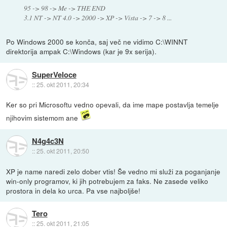
95 -> 98 -> Me -> THE END
3.1 NT -> NT 4.0 -> 2000 -> XP -> Vista -> 7 -> 8 ...
Po Windows 2000 se konča, saj več ne vidimo C:\WINNT
direktorija ampak C:\Windows (kar je 9x serija).
SuperVeloce
::
25. okt 2011, 20:34
Ker so pri Microsoftu vedno opevali, da ime mape postavlja temelje
njihovim sistemom ane
N4g4c3N
::
25. okt 2011, 20:50
XP je name naredi zelo dober vtis! Še vedno mi služi za poganjanje
win-only programov, ki jih potrebujem za faks. Ne zasede veliko
prostora in dela ko urca. Pa vse najboljše!
Tero
::
25. okt 2011, 21:05