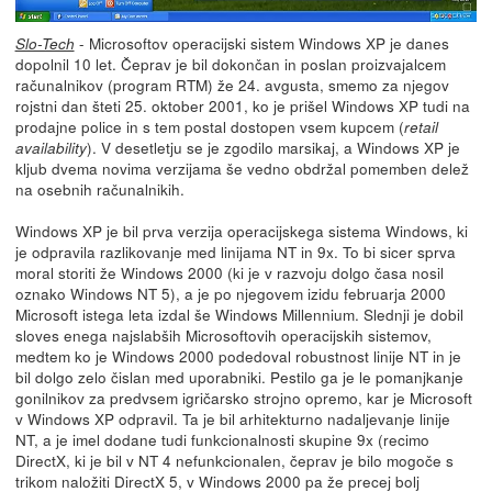
- Microsoftov operacijski sistem Windows XP je danes
Slo-Tech
dopolnil 10 let. Čeprav je bil dokončan in poslan proizvajalcem
računalnikov (program RTM) že 24. avgusta, smemo za njegov
rojstni dan šteti 25. oktober 2001, ko je prišel Windows XP tudi na
prodajne police in s tem postal dostopen vsem kupcem (
retail
). V desetletju se je zgodilo marsikaj, a Windows XP je
availability
kljub dvema novima verzijama še vedno obdržal pomemben delež
na osebnih računalnikih.
Windows XP je bil prva verzija operacijskega sistema Windows, ki
je odpravila razlikovanje med linijama NT in 9x. To bi sicer sprva
moral storiti že Windows 2000 (ki je v razvoju dolgo časa nosil
oznako Windows NT 5), a je po njegovem izidu februarja 2000
Microsoft istega leta izdal še Windows Millennium. Slednji je dobil
sloves enega najslabših Microsoftovih operacijskih sistemov,
medtem ko je Windows 2000 podedoval robustnost linije NT in je
bil dolgo zelo čislan med uporabniki. Pestilo ga je le pomanjkanje
gonilnikov za predvsem igričarsko strojno opremo, kar je Microsoft
v Windows XP odpravil. Ta je bil arhitekturno nadaljevanje linije
NT, a je imel dodane tudi funkcionalnosti skupine 9x (recimo
DirectX, ki je bil v NT 4 nefunkcionalen, čeprav je bilo mogoče s
trikom naložiti DirectX 5, v Windows 2000 pa že precej bolj