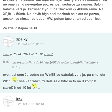
ne omenjamo neverjetne pozresnosti sedmice za ramom. Sploh
64bitna verzija. Browser z youtube filmckom -> 400mb rama. Na
XPjih -> 50mb. Na novih high end masinah se sicer ne pozna,
ampak, ce nimas res dober HW, potem tace stran od sedmice.
Za zdaj ostajam na XP.
Spajky
::
26. okt 2011, 01:31
Tero
je
25. okt 2011 ob 21:05
izjavil
:
...si predstavljate da bi leta 2008 še vedno uporabljali windows
98? :)
evo, jest sem še vedno na Win98-se extralajt verzija, pa smo leta
2011
; vse kar rabim mi dela zelo hitro in to na 3 kompih
starejših od 10 let
..
Izak
::
26. okt 2011, 02:13