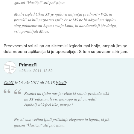
gnusni "klasični" stil pač nima.
Modri izgled Oken XP je
njihova največja prednost
- W2k in
pretekli so bili neznosno grdi; če se MS ne bi odzval na Applov
slog poimenovan Aqua s svojo Luno, bi dandanašnji (že dolgo)
vsi uporabljali Mace.
Predvsem bi vsi sli na en sistem ki izgleda mal bolje, ampak jim ne
dela nobena aplikacija ki jo uporabljajo. S tem se povsem strinjam.
PrimozR
::
26. okt 2011, 13:52
Cold1
je
26. okt 2011 ob 13:18
izjavil
:
Resnici na ljubo nas je veliko ki smo iz prehoda w2k
na XP odkramali vso nesnago in jih naredili
čimbolj w2k feel like, mar ne?
Ne, ni vas; večina ljudi pričakuje eleganco in lepoto, ki jih
gnusni "klasični" stil pač nima.