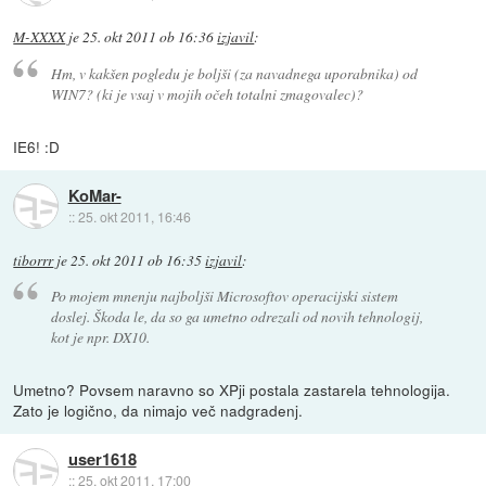
M-XXXX
je
25. okt 2011 ob 16:36
izjavil
:
Hm, v kakšen pogledu je boljši (za navadnega uporabnika) od
WIN7? (ki je vsaj v mojih očeh totalni zmagovalec)?
IE6! :D
KoMar-
::
25. okt 2011, 16:46
tiborrr
je
25. okt 2011 ob 16:35
izjavil
:
Po mojem mnenju najboljši Microsoftov operacijski sistem
doslej. Škoda le, da so ga umetno odrezali od novih tehnologij,
kot je npr. DX10.
Umetno? Povsem naravno so XPji postala zastarela tehnologija.
Zato je logično, da nimajo več nadgradenj.
user1618
::
25. okt 2011, 17:00