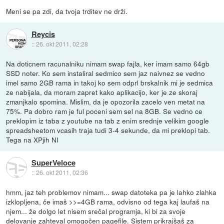
Meni se pa zdi, da tvoja trditev ne drži.
Reycis
::
26. okt 2011, 02:28
Na doticnem racunalniku nimam swap fajla, ker imam samo 64gb
SSD noter. Ko sem instaliral sedmico sem jaz naivnez se vedno
imel samo 2GB rama in takoj ko sem odprl brskalnik mi je sedmica
ze nabijala, da moram zapret kako aplikacijo, ker je ze skoraj
zmanjkalo spomina. Mislim, da je opozorila zacelo ven metat na
75%. Pa dobro ram je ful poceni sem sel na 8GB. Se vedno ce
preklopim iz taba z youtube na tab z enim srednje velikim google
spreadsheetom vcasih traja tudi 3-4 sekunde, da mi preklopi tab.
Tega na XPjih NI
SuperVeloce
::
26. okt 2011, 02:36
hmm, jaz teh problemov nimam... swap datoteka pa je lahko zlahka
izklopljena, če imaš >>=4GB rama, odvisno od tega kaj laufaš na
njem... že dolgo let nisem srečal programja, ki bi za svoje
delovanje zahteval omogočen pagefile. Sistem prikrajšaš za