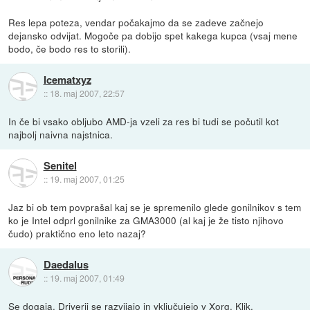
Res lepa poteza, vendar počakajmo da se zadeve začnejo
dejansko odvijat. Mogoče pa dobijo spet kakega kupca (vsaj mene
bodo, če bodo res to storili).
Icematxyz
::
18. maj 2007, 22:57
In če bi vsako obljubo AMD-ja vzeli za res bi tudi se počutil kot
najbolj naivna najstnica.
Senitel
::
19. maj 2007, 01:25
Jaz bi ob tem povprašal kaj se je spremenilo glede gonilnikov s tem
ko je Intel odprl gonilnike za GMA3000 (al kaj je že tisto njihovo
čudo) praktično eno leto nazaj?
Daedalus
::
19. maj 2007, 01:49
Se dogaja. Driverji se razvijajo in vključujejo v Xorg.
Klik
.