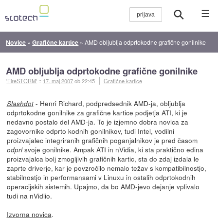
☰
Novice
»
Grafične kartice
»
AMD obljublja odprtokodne grafične gonilnike
AMD obljublja odprtokodne grafične gonilnike
'FireSTORM'
::
17. maj 2007
ob 22:45
Grafične kartice
- Henri Richard, podpredsednik AMD-ja, obljublja
Slashdot
odprtokodne gonilnike za grafične kartice podjetja ATI, ki je
nedavno postalo del AMD-ja. To je izjemno dobra novica za
zagovornike odprto kodnih gonilnikov, tudi Intel, vodilni
proizvajalec integriranih grafičnih poganjalnikov je pred časom
svoje gonilnike. Ampak ATI in nVidia, ki sta praktično edina
odprl
proizvajalca bolj zmogljivih grafičnih kartic, sta do zdaj izdala le
zaprte driverje, kar je povzročilo nemalo težav s kompatibilnostjo,
stabilnostjo in performansami v Linuxu in ostalih odprtokodnih
operacijskih sistemih. Upajmo, da bo AMD-jevo dejanje vplivalo
tudi na nVidiio.
Izvorna novica
.