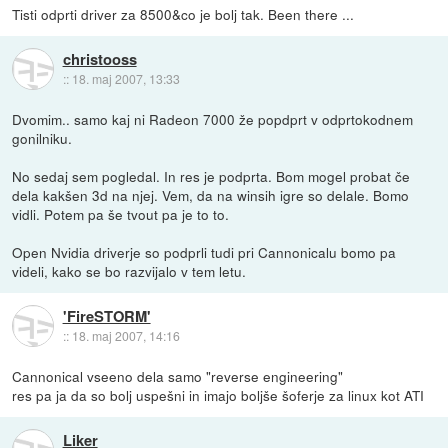
Tisti odprti driver za 8500&co je bolj tak. Been there ...
christooss
::
18. maj 2007, 13:33
Dvomim.. samo kaj ni Radeon 7000 že popdprt v odprtokodnem
gonilniku.
No sedaj sem pogledal. In res je podprta. Bom mogel probat če
dela kakšen 3d na njej. Vem, da na winsih igre so delale. Bomo
vidli. Potem pa še tvout pa je to to.
Open Nvidia driverje so podprli tudi pri Cannonicalu bomo pa
videli, kako se bo razvijalo v tem letu.
'FireSTORM'
::
18. maj 2007, 14:16
Cannonical vseeno dela samo "reverse engineering"
res pa ja da so bolj uspešni in imajo boljše šoferje za linux kot ATI
Liker