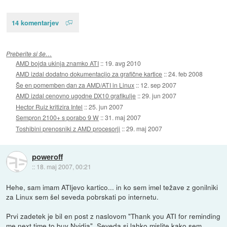
14 komentarjev
Preberite si še…
AMD bojda ukinja znamko ATI
::
19. avg 2010
AMD izdal dodatno dokumentacijo za grafične kartice
::
24. feb 2008
Še en pomemben dan za AMD/ATI in Linux
::
12. sep 2007
AMD izdal cenovno ugodne DX10 grafikulje
::
29. jun 2007
Hector Ruiz kritizira Intel
::
25. jun 2007
Sempron 2100+ s porabo 9 W
::
31. maj 2007
Toshibini prenosniki z AMD procesorji
::
29. maj 2007
poweroff
::
18. maj 2007, 00:21
Hehe, sam imam ATIjevo kartico... in ko sem imel težave z gonilniki
za Linux sem šel seveda pobrskati po internetu.
Prvi zadetek je bil en post z naslovom "Thank you ATI for reminding
me next time to buy Nvidia". Seveda si lahko mislite kako sem