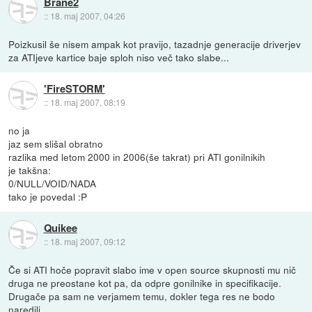
Brane2
::
18. maj 2007, 04:26
Poizkusil še nisem ampak kot pravijo, tazadnje generacije driverjev
za ATIjeve kartice baje sploh niso več tako slabe...
'FireSTORM'
::
18. maj 2007, 08:19
no ja
jaz sem slišal obratno
razlika med letom 2000 in 2006(še takrat) pri ATI gonilnikih
je takšna:
0/NULL/VOID/NADA
tako je povedal :P
Quikee
::
18. maj 2007, 09:12
Če si ATI hoče popravit slabo ime v open source skupnosti mu nič
druga ne preostane kot pa, da odpre gonilnike in specifikacije.
Drugače pa sam ne verjamem temu, dokler tega res ne bodo
naredili.