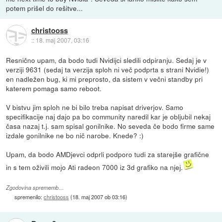
potem prišel do rešitve...
christooss
::
18. maj 2007, 03:16
Resnično upam, da bodo tudi Nvidijci sledili odpiranju. Sedaj je v
verziji 9631 (sedaj ta verzija sploh ni več podprta s strani Nvidie!)
en nadležen bug, ki mi preprosto, da sistem v večni standby pri
katerem pomaga samo reboot.
V bistvu jim sploh ne bi bilo treba napisat driverjov. Samo
specifikacije naj dajo pa bo community naredil kar je obljubil nekaj
časa nazaj t.j. sam spisal gonilnike. No seveda če bodo firme same
izdale gonilnike ne bo nič narobe. Knede? :)
Upam, da bodo AMDjevci odprli podporo tudi za starejše grafične
in s tem oživili mojo Ati radeon 7000 iz 3d grafiko na njej.
Zgodovina sprememb…
spremenilo:
christooss
(
18. maj 2007 ob 03:16
)