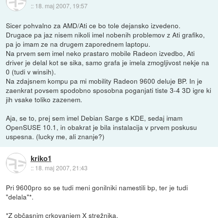
::
18. maj 2007, 19:57
Sicer pohvalno za AMD/Ati ce bo tole dejansko izvedeno.
Drugace pa jaz nisem nikoli imel nobenih problemov z Ati grafiko,
pa jo imam ze na drugem zaporednem laptopu.
Na prvem sem imel neko prastaro mobile Radeon izvedbo, Ati
driver je delal kot se sika, samo grafa je imela zmogljivost nekje na
0 (tudi v winsih).
Na zdajsnem kompu pa mi mobility Radeon 9600 deluje BP. In je
zaenkrat povsem spodobno sposobna poganjati tiste 3-4 3D igre ki
jih vsake toliko zazenem.
Aja, se to, prej sem imel Debian Sarge s KDE, sedaj imam
OpenSUSE 10.1, in obakrat je bila instalacija v prvem poskusu
uspesna. (lucky me, ali znanje?)
kriko1
::
18. maj 2007, 21:43
Pri 9600pro so se tudi meni gonilniki namestili bp, ter je tudi
"delala"*.
*Z občasnim crkovanjem X strežnika.