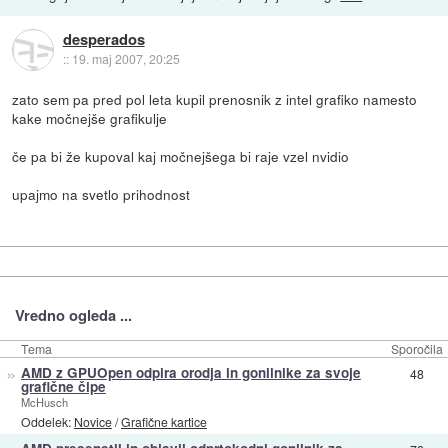
desperados
::
19. maj 2007, 20:25
zato sem pa pred pol leta kupil prenosnik z intel grafiko namesto
kake močnejše grafikulje
če pa bi že kupoval kaj močnejšega bi raje vzel nvidio
upajmo na svetlo prihodnost
Vredno ogleda ...
Tema
Sporočila
»
AMD z GPUOpen odpira orodja in gonilnike za svoje
48
grafične čipe
McHusch
Oddelek:
Novice
/
Grafične kartice