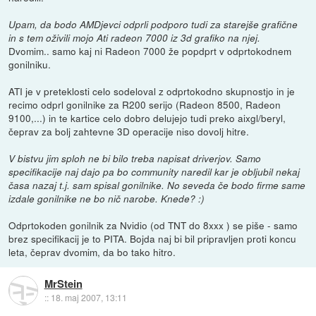
Upam, da bodo AMDjevci odprli podporo tudi za starejše grafične
in s tem oživili mojo Ati radeon 7000 iz 3d grafiko na njej.
Dvomim.. samo kaj ni Radeon 7000 že popdprt v odprtokodnem
gonilniku.
ATI je v preteklosti celo sodeloval z odprtokodno skupnostjo in je
recimo odprl gonilnike za R200 serijo (Radeon 8500, Radeon
9100,...) in te kartice celo dobro delujejo tudi preko aixgl/beryl,
čeprav za bolj zahtevne 3D operacije niso dovolj hitre.
V bistvu jim sploh ne bi bilo treba napisat driverjov. Samo
specifikacije naj dajo pa bo community naredil kar je obljubil nekaj
časa nazaj t.j. sam spisal gonilnike. No seveda če bodo firme same
izdale gonilnike ne bo nič narobe. Knede? :)
Odprtokoden gonilnik za Nvidio (od TNT do 8xxx ) se piše - samo
brez specifikacij je to PITA. Bojda naj bi bil pripravljen proti koncu
leta, čeprav dvomim, da bo tako hitro.
MrStein
::
18. maj 2007, 13:11