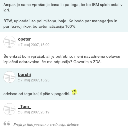
Ampak je samo vprašanje časa in pa tega, če bo IBM sploh ostal v
igri.
BTW, uploadali so pol mišona, baje. Ko bodo par managerjev in
par razvojnikov, bo avtomatizacija 100%.
opeter
::
7. maj 2007, 15:00
Še enkrat bom vprašal: ali je potrebno, meni navadnemu delavcu
izplačati odpravnino, če me odpustijo? Govorim o ZDA.
borchi
::
7. maj 2007, 15:25
odvisno od tega kaj ti piše v pogodbi.
_Tom_
::
8. maj 2007, 20:19
Profit je itak povezan z vrednostjo delnice.