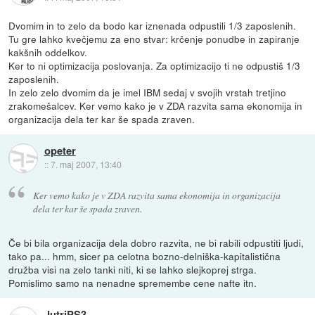
Dvomim in to zelo da bodo kar iznenada odpustili 1/3 zaposlenih.
Tu gre lahko kvečjemu za eno stvar: krčenje ponudbe in zapiranje
kakšnih oddelkov.
Ker to ni optimizacija poslovanja. Za optimizacijo ti ne odpustiš 1/3
zaposlenih.
In zelo zelo dvomim da je imel IBM sedaj v svojih vrstah tretjino
zrakomešalcev. Ker vemo kako je v ZDA razvita sama ekonomija in
organizacija dela ter kar še spada zraven.
opeter
::
7. maj 2007, 13:40
Ker vemo kako je v ZDA razvita sama ekonomija in organizacija
dela ter kar še spada zraven.
Če bi bila organizacija dela dobro razvita, ne bi rabili odpustiti ljudi,
tako pa... hmm, sicer pa celotna bozno-delniška-kapitalistična
družba visi na zelo tanki niti, ki se lahko slejkoprej strga.
Pomislimo samo na nenadne spremembe cene nafte itn.
JutriPS3