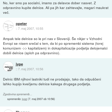
No, ker smo pa socialni, imamo za delavce dober nasvet. Z
odpravnino kupite delnice. Ali pa jih kar zahtevajte, magari maukrat
več.
opeter
::
7. maj 2007, 10:55
Ampak tele delnice so le pri nas v Sloveniji. Še nikjer v Vzhodni
Evropi se nisem srečal s tem, da bi po spremembi sistema (torej
komunizem ->> kapitalizem) in dokapitalicazije podjetja delojemalci
dobili delnice (sploh pa odpravnino).
jype
::
7. maj 2007, 10:56
Delnic IBM njihovi lastniki tudi ne prodajajo, tako da odpuščeni
lahko kupijo kvečjemu delnice kakega drugega podjetja.
Zgodovina sprememb…
spremenilo:
jype
(
7. maj 2007 ob 10:56
)