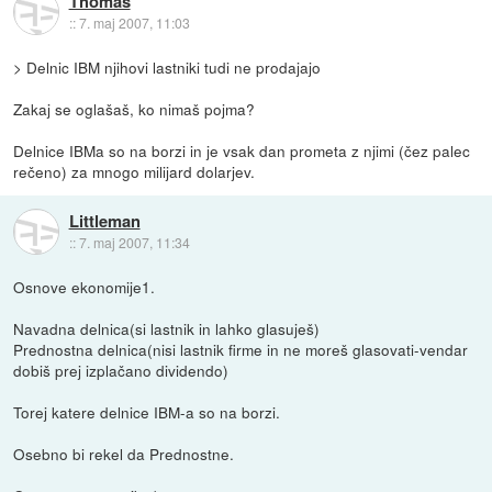
Thomas
::
7. maj 2007, 11:03
> Delnic IBM njihovi lastniki tudi ne prodajajo
Zakaj se oglašaš, ko nimaš pojma?
Delnice IBMa so na borzi in je vsak dan prometa z njimi (čez palec
rečeno) za mnogo milijard dolarjev.
Littleman
::
7. maj 2007, 11:34
Osnove ekonomije1.
Navadna delnica(si lastnik in lahko glasuješ)
Prednostna delnica(nisi lastnik firme in ne moreš glasovati-vendar
dobiš prej izplačano dividendo)
Torej katere delnice IBM-a so na borzi.
Osebno bi rekel da Prednostne.