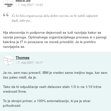
::
7. maj 2007, 13:43
Če bi bila organizacija dela dobro razvita, ne bi rabili odpustiti
ljudi, tako pa...
Hja ekonomija in podporne dejavnosti se tudi razvijajo kakor se
razvija panoga. Optimalnega organizacijskega procesa si v panogi
kakršna je IT in povezane ne moreš privoščiti. Je le prehitro
razvijajoča se.
Thomas
::
7. maj 2007, 14:17
Ja no, sem mau preveril. IBM je vreden samo tretjino tega, kar sem
čez palec mislil, da je.
Tako da bi odpuščanje vseh delavcev stalo 1/3 in ne 1/10 tržne
vrednosti firme.
To je skrajni primer, s 100% avtomatizacijo, ki pa je stvar
prihodnosti.