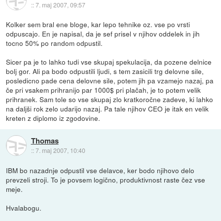
::
7. maj 2007, 09:57
Kolker sem bral ene bloge, kar lepo tehnike oz. vse po vrsti
odpuscajo. En je napisal, da je sef prisel v njihov oddelek in jih
tocno 50% po random odpustil.
Sicer pa je to lahko tudi vse skupaj spekulacija, da pozene delnice
bolj gor. Ali pa bodo odpustili ljudi, s tem zasicili trg delovne sile,
posledicno pade cena delovne sile, potem jih pa vzamejo nazaj, pa
če pri vsakem prihranijo par 1000$ pri plačah, je to potem velik
prihranek. Sam tole so vse skupaj zlo kratkoročne zadeve, ki lahko
na daljši rok zelo udarijo nazaj. Pa tale njihov CEO je itak en velik
kreten z diplomo iz zgodovine.
Thomas
::
7. maj 2007, 10:40
IBM bo nazadnje odpustil vse delavce, ker bodo njihovo delo
prevzeli stroji. To je povsem logično, produktivnost raste čez vse
meje.
Hvalabogu.