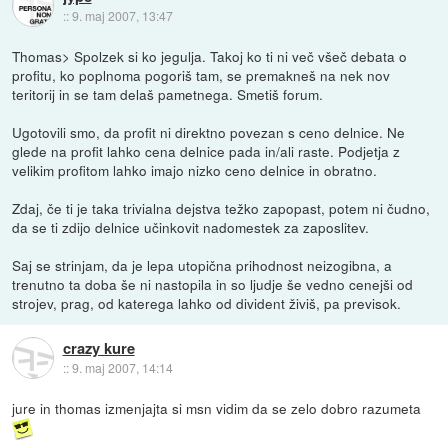
::
9. maj 2007, 13:47
Thomas> Spolzek si ko jegulja. Takoj ko ti ni več všeč debata o
profitu, ko poplnoma pogoriš tam, se premakneš na nek nov
teritorij in se tam delaš pametnega. Smetiš forum.
Ugotovili smo, da profit ni direktno povezan s ceno delnice. Ne
glede na profit lahko cena delnice pada in/ali raste. Podjetja z
velikim profitom lahko imajo nizko ceno delnice in obratno.
Zdaj, če ti je taka trivialna dejstva težko zapopast, potem ni čudno,
da se ti zdijo delnice učinkovit nadomestek za zaposlitev.
Saj se strinjam, da je lepa utopična prihodnost neizogibna, a
trenutno ta doba še ni nastopila in so ljudje še vedno cenejši od
strojev, prag, od katerega lahko od divident živiš, pa previsok.
crazy kure
::
9. maj 2007, 14:14
jure in thomas izmenjajta si msn vidim da se zelo dobro razumeta