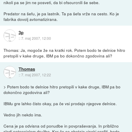
nikoli pa se jim ne posveti, da bi ofsourcnili še sebe.
Predator na šefu, je pa lastnik. Ta pa šefa vrže na cesto. Ko je
fabrika dovolj avtomatizirana.
3p
::
7. maj 2007, 12:00
Thomas: Ja, mogoče že na kratki rok. Potem bodo te delnice hitro
pretopili v kake druge, IBM pa bo dokončno zgodovina ali?
Thomas
::
7. maj 2007, 12:22
> Potem bodo te delnice hitro pretopili v kake druge, IBM pa bo
dokončno zgodovina ali?
IBMu gre lahko čisto okay, pa če vsi prodajo njegove delnice.
Vedno jih nekdo ima.
Cena je pa odvisna od ponudbe in povpraševanja. In približno
sledi potencialom družbe. Ker če se obetajo visoki profiti, bodo