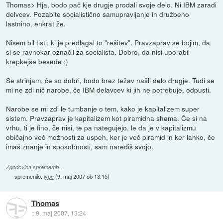
Thomas> Hja, bodo pač kje drugje prodali svoje delo. Ni IBM zaradi
delvcev. Pozabite socialistično samupravljanje in družbeno
lastnino, enkrat že.
Nisem bil tisti, ki je predlagal to "rešitev". Pravzaprav se bojim, da
si se ravnokar označil za socialista. Dobro, da nisi uporabil
krepkejše besede :)
Se strinjam, če so dobri, bodo brez težav našli delo drugje. Tudi se
mi ne zdi nič narobe, če IBM delavcev ki jih ne potrebuje, odpusti.
Narobe se mi zdi le tumbanje o tem, kako je kapitalizem super
sistem. Pravzaprav je kapitalizem kot piramidna shema. Če si na
vrhu, ti je fino, če nisi, te pa nategujejo, le da je v kapitalizmu
običajno več možnosti za uspeh, ker je več piramid in ker lahko, če
imaš znanje in sposobnosti, sam narediš svojo.
Zgodovina sprememb…
spremenilo:
jype
(
9. maj 2007 ob 13:15
)
Thomas
::
9. maj 2007, 13:24