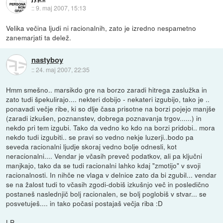
::
9. maj 2007, 15:13
Velika večina ljudi ni racionalnih, zato je izredno nespametno
zanemarjati ta delež.
nastyboy
::
24. maj 2007, 22:35
Hmm smešno.. marsikdo gre na borzo zaradi hitrega zaslužka in
zato tudi špekulirajo.... nekteri dobijo - nekateri izgubijo, tako je ..
ponavadi večje ribe, ki so dlje časa prisotne na borzi pojejo manjše
(zaradi izkušen, poznanstev, dobrega poznavanja trgov......) in
nekdo pri tem izgubi. Tako da vedno ko kdo na borzi pridobi.. mora
nekdo tudi izgubiti.. se pravi so vedno nekje luzerji..bodo pa
seveda racionalni ljudje skoraj vedno bolje odnesli, kot
neracionalni.... Vendar je včasih preveč podatkov, ali pa ključni
manjkajo, tako da se tudi racionalni lahko kdaj "zmotijo" v svoji
racionalnosti. In nihče ne vlaga v delnice zato da bi zgubil... vendar
se na žalost tudi to včasih zgodi-dobiš izkušnjo več in posledično
postaneš naslednjič bolj racionalen, se bolj poglobiš v stvar... se
posvetuješ.... in tako počasi postajaš večja riba :D
LP