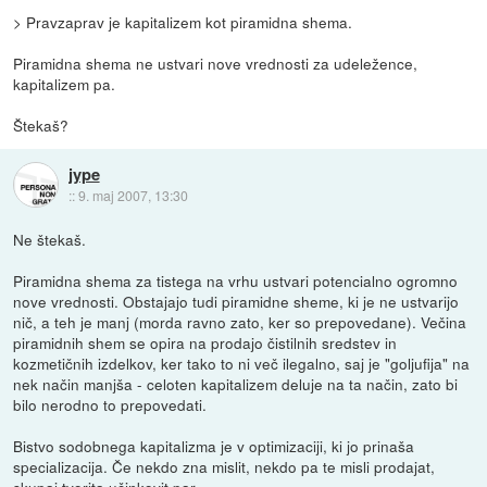
> Pravzaprav je kapitalizem kot piramidna shema.
Piramidna shema ne ustvari nove vrednosti za udeležence,
kapitalizem pa.
Štekaš?
jype
::
9. maj 2007, 13:30
Ne štekaš.
Piramidna shema za tistega na vrhu ustvari potencialno ogromno
nove vrednosti. Obstajajo tudi piramidne sheme, ki je ne ustvarijo
nič, a teh je manj (morda ravno zato, ker so prepovedane). Večina
piramidnih shem se opira na prodajo čistilnih sredstev in
kozmetičnih izdelkov, ker tako to ni več ilegalno, saj je "goljufija" na
nek način manjša - celoten kapitalizem deluje na ta način, zato bi
bilo nerodno to prepovedati.
Bistvo sodobnega kapitalizma je v optimizaciji, ki jo prinaša
specializacija. Če nekdo zna mislit, nekdo pa te misli prodajat,
skupaj tvorita učinkovit par.