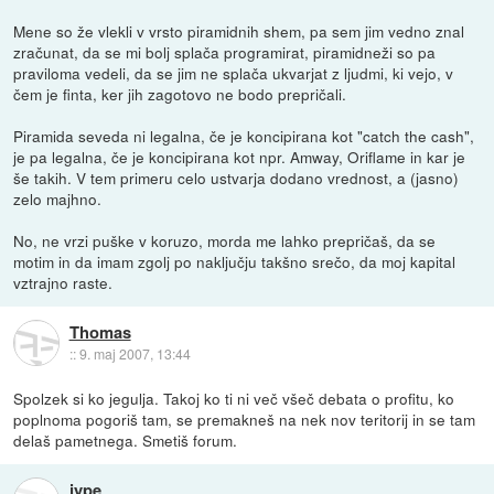
Mene so že vlekli v vrsto piramidnih shem, pa sem jim vedno znal
zračunat, da se mi bolj splača programirat, piramidneži so pa
praviloma vedeli, da se jim ne splača ukvarjat z ljudmi, ki vejo, v
čem je finta, ker jih zagotovo ne bodo prepričali.
Piramida seveda ni legalna, če je koncipirana kot "catch the cash",
je pa legalna, če je koncipirana kot npr. Amway, Oriflame in kar je
še takih. V tem primeru celo ustvarja dodano vrednost, a (jasno)
zelo majhno.
No, ne vrzi puške v koruzo, morda me lahko prepričaš, da se
motim in da imam zgolj po naključju takšno srečo, da moj kapital
vztrajno raste.
Thomas
::
9. maj 2007, 13:44
Spolzek si ko jegulja. Takoj ko ti ni več všeč debata o profitu, ko
poplnoma pogoriš tam, se premakneš na nek nov teritorij in se tam
delaš pametnega. Smetiš forum.
jype