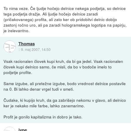
To nima veze. Če ljudje hočejo delnice nekega podjetja, so delnice
tega podjetja dražje. Ali ljudje hočejo delnice zaradi
(pričakovanega) profita, ali zato ker ob pridobitvi delnic dobijo
zastonj ročno uro, ali pa zaradi hologramskega logotipa na papirju,
je irelevantno.
Thomas
::
9. maj 2007, 14:50
Vsak racionalen človek kupi kruh, da bi ga jedel. Vsak racionalen
človek kupi delnico samo, če misli, da bo v bodoče imelo to
podjetje profite.
Same izgube, ali pretežne izgube, bodo vrednost delnice postavile
na 0. Bi lahko denar vrgel tudi v smeti.
Čudake, ki kupijo kruh, da ga zabrišejo nekomu v glavo, ali delnico
ker je nekako mile farbe, lahko zanemarimo.
Profit je gonilo kapitalizma in dobro je tako.
jype