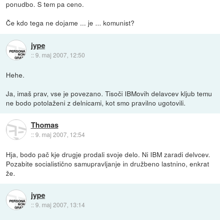
ponudbo. S tem pa ceno.
Če kdo tega ne dojame ... je ... komunist?
jype
::
9. maj 2007, 12:50
Hehe.
Ja, imaš prav, vse je povezano. Tisoči IBMovih delavcev kljub temu
ne bodo potolaženi z delnicami, kot smo pravilno ugotovili.
Thomas
::
9. maj 2007, 12:54
Hja, bodo pač kje drugje prodali svoje delo. Ni IBM zaradi delvcev.
Pozabite socialistično samupravljanje in družbeno lastnino, enkrat
že.
jype
::
9. maj 2007, 13:14