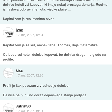
delnico hoteli vsi kupovat, ki imajo nekaj prostega denarja. Recimo
iz naslova odpravnine, lota, visoke plače ...
Kapitalizem je res imenitna stvar.
jype
::
7. maj 2007, 12:34
Kapitalizem je že kul, ampak tebe, Thomas, daje matematika.
Če bodo vsi hoteli delnico kupovat, bo delnica draga, ne glede na
profite.
kixs
::
7. maj 2007, 12:36
Profit je itak povezan z vrednostjo delnice.
Delnica pa ni nujno odraz dejanskega stanja podjetja.
JutriPS3
::
7. maj 2007, 13:31