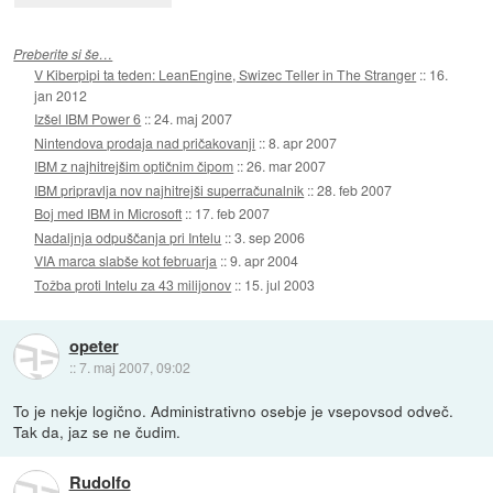
Preberite si še…
V Kiberpipi ta teden: LeanEngine, Swizec Teller in The Stranger
::
16.
jan 2012
Izšel IBM Power 6
::
24. maj 2007
Nintendova prodaja nad pričakovanji
::
8. apr 2007
IBM z najhitrejšim optičnim čipom
::
26. mar 2007
IBM pripravlja nov najhitrejši superračunalnik
::
28. feb 2007
Boj med IBM in Microsoft
::
17. feb 2007
Nadaljnja odpuščanja pri Intelu
::
3. sep 2006
VIA marca slabše kot februarja
::
9. apr 2004
Tožba proti Intelu za 43 milijonov
::
15. jul 2003
opeter
::
7. maj 2007, 09:02
To je nekje logično. Administrativno osebje je vsepovsod odveč.
Tak da, jaz se ne čudim.
Rudolfo