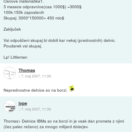
Osnove matematike1.
3 mesece odpravnine(caa 1000$) =3000$
100k-150k zaposlenih
Skupaj: 3000*150000= 450 mio$
Zaključek
Vsi odpuščeni skupaj bi dobili kar nekaj (prednostnih) delnic.
Poudarek vsi skupaj.
Lp! Littleman
Thomas
::
7. maj 2007, 11:39
Neprednostne delnice so na borzi.
jype
::
7. maj 2007, 11:39
Thomas> Delnice IBMa so na borzi in je vsak dan prometa z njimi
(čez palec rečeno) za mnogo milijard dolarjev.