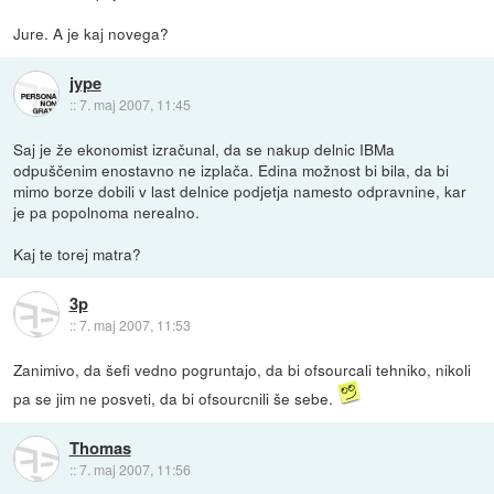
Jure. A je kaj novega?
jype
::
7. maj 2007, 11:45
Saj je že ekonomist izračunal, da se nakup delnic IBMa
odpuščenim enostavno ne izplača. Edina možnost bi bila, da bi
mimo borze dobili v last delnice podjetja namesto odpravnine, kar
je pa popolnoma nerealno.
Kaj te torej matra?
3p
::
7. maj 2007, 11:53
Zanimivo, da šefi vedno pogruntajo, da bi ofsourcali tehniko, nikoli
pa se jim ne posveti, da bi ofsourcnili še sebe.
Thomas
::
7. maj 2007, 11:56