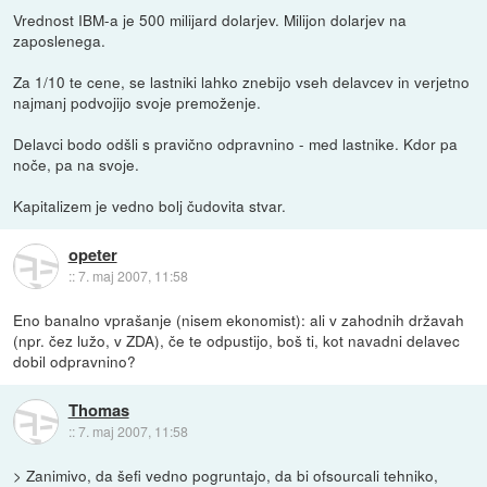
Vrednost IBM-a je 500 milijard dolarjev. Milijon dolarjev na
zaposlenega.
Za 1/10 te cene, se lastniki lahko znebijo vseh delavcev in verjetno
najmanj podvojijo svoje premoženje.
Delavci bodo odšli s pravično odpravnino - med lastnike. Kdor pa
noče, pa na svoje.
Kapitalizem je vedno bolj čudovita stvar.
opeter
::
7. maj 2007, 11:58
Eno banalno vprašanje (nisem ekonomist): ali v zahodnih državah
(npr. čez lužo, v ZDA), če te odpustijo, boš ti, kot navadni delavec
dobil odpravnino?
Thomas
::
7. maj 2007, 11:58
> Zanimivo, da šefi vedno pogruntajo, da bi ofsourcali tehniko,