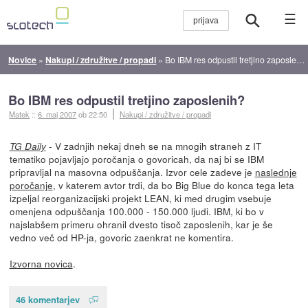
☰
Novice
»
Nakupi / združitve / propadi
»
Bo IBM res odpustil tretjino zaposlenih?
Bo IBM res odpustil tretjino zaposlenih?
Matek
::
6. maj 2007
ob 22:50
Nakupi / združitve / propadi
- V zadnjih nekaj dneh se na mnogih straneh z IT
TG Daily
tematiko pojavljajo poročanja o govoricah, da naj bi se IBM
pripravljal na masovna odpuščanja. Izvor cele zadeve je
naslednje
poročanje
, v katerem avtor trdi, da bo Big Blue do konca tega leta
izpeljal reorganizacijski projekt LEAN, ki med drugim vsebuje
omenjena odpuščanja 100.000 - 150.000 ljudi. IBM, ki bo v
najslabšem primeru ohranil dvesto tisoč zaposlenih, kar je še
vedno več od HP-ja, govoric zaenkrat ne komentira.
Izvorna novica
.
46 komentarjev