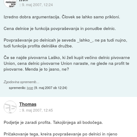
::
9. maj 2007, 12:24
Izredno dobra argumentacija. Človek se lahko samo prikloni.
Cena delnice je funkcija povpraševanja in ponudbe delnic.
Povpraševanje po delnicah je seveda _lahko_, ne pa tudi nujno,
tudi funkcija profita delniške družbe.
Če se najde pivovarna Laško, ki želi kupit večino delnic pivovarne
Union, cena delnic pivovarne Union naraste, ne glede na profit te
pivovarne. Menda je to jasno, ne?
Zgodovina sprememb…
spremenilo:
jype
(
9. maj 2007 ob 12:24
)
Thomas
::
9. maj 2007, 12:45
Podjetje je zaradi profita. Takojšnjega ali bodočega.
Pričakovanje tega, kreira povpraševanje po delnici in njeno