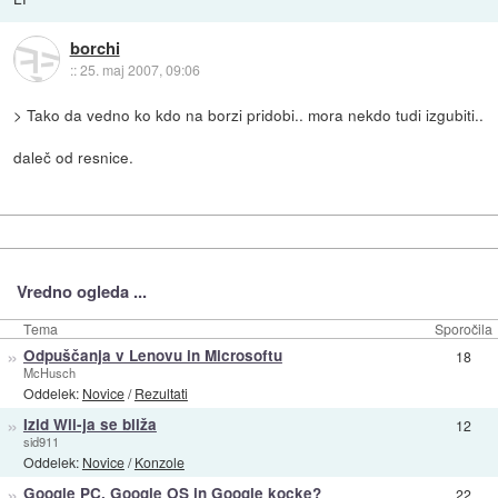
borchi
::
25. maj 2007, 09:06
> Tako da vedno ko kdo na borzi pridobi.. mora nekdo tudi izgubiti..
daleč od resnice.
Vredno ogleda ...
Tema
Sporočila
»
Odpuščanja v Lenovu in Microsoftu
18
McHusch
Oddelek:
Novice
/
Rezultati
»
Izid Wii-ja se bliža
12
sid911
Oddelek:
Novice
/
Konzole
»
Google PC, Google OS in Google kocke?
22