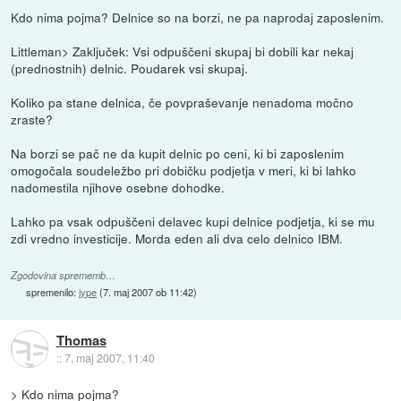
Kdo nima pojma? Delnice so na borzi, ne pa naprodaj zaposlenim.
Littleman> Zaključek: Vsi odpuščeni skupaj bi dobili kar nekaj
(prednostnih) delnic. Poudarek vsi skupaj.
Koliko pa stane delnica, če povpraševanje nenadoma močno
zraste?
Na borzi se pač ne da kupit delnic po ceni, ki bi zaposlenim
omogočala soudeležbo pri dobičku podjetja v meri, ki bi lahko
nadomestila njihove osebne dohodke.
Lahko pa vsak odpuščeni delavec kupi delnice podjetja, ki se mu
zdi vredno investicije. Morda eden ali dva celo delnico IBM.
Zgodovina sprememb…
spremenilo:
jype
(
7. maj 2007 ob 11:42
)
Thomas
::
7. maj 2007, 11:40
> Kdo nima pojma?