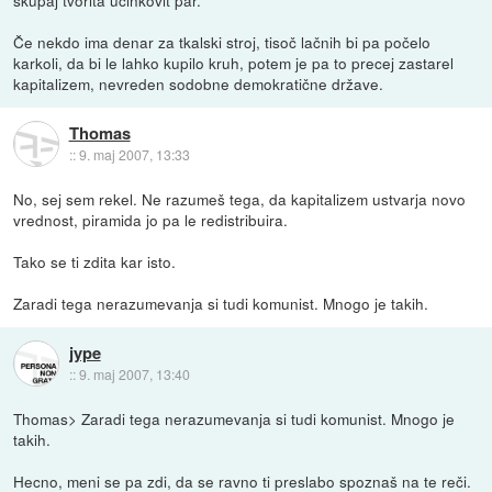
Če nekdo ima denar za tkalski stroj, tisoč lačnih bi pa počelo
karkoli, da bi le lahko kupilo kruh, potem je pa to precej zastarel
kapitalizem, nevreden sodobne demokratične države.
Thomas
::
9. maj 2007, 13:33
No, sej sem rekel. Ne razumeš tega, da kapitalizem ustvarja novo
vrednost, piramida jo pa le redistribuira.
Tako se ti zdita kar isto.
Zaradi tega nerazumevanja si tudi komunist. Mnogo je takih.
jype
::
9. maj 2007, 13:40
Thomas> Zaradi tega nerazumevanja si tudi komunist. Mnogo je
takih.
Hecno, meni se pa zdi, da se ravno ti preslabo spoznaš na te reči.