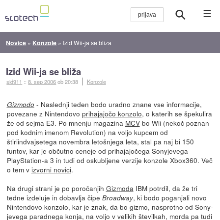
☰
Novice
»
Konzole
»
Izid Wii-ja se bliža
Izid Wii-ja se bliža
sid911
::
8. sep 2006
ob 20:38
Konzole
- Naslednji teden bodo uradno znane vse informacije,
Gizmodo
povezane z Nintendovo
prihajajočo konzolo
, o katerih se špekulira
že od sejma E3. Po mnenju magazina
MCV
bo Wii (nekoč poznan
pod kodnim imenom Revolution) na voljo kupcem od
štiriindvajsetega novembra letošnjega leta, stal pa naj bi 150
funtov, kar je občutno ceneje od prihajajočega Sonyjevega
PlayStation-a 3 in tudi od oskubljene verzije konzole Xbox360. Več
o tem v
izvorni novici
.
Na drugi strani je po poročanjih
Gizmoda
IBM potrdil, da že tri
tedne izdeluje in dobavlja čipe
, ki bodo poganjali novo
Broadway
Nintendovo konzolo, kar je znak, da bo gizmo, nasprotno od Sony-
jevega paradnega konja, na voljo v velikih številkah, morda pa tudi