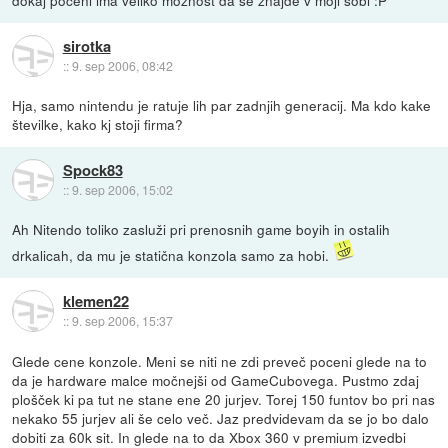
dokaj poceni ima veliko moznost da se znajde v moji sobi :P
sirotka
::
9. sep 2006, 08:42
Hja, samo nintendu je ratuje lih par zadnjih generacij. Ma kdo kake
številke, kako kj stoji firma?
Spock83
::
9. sep 2006, 15:02
Ah Nitendo toliko zasluži pri prenosnih game boyih in ostalih
drkalicah, da mu je statična konzola samo za hobi.
klemen22
::
9. sep 2006, 15:37
Glede cene konzole. Meni se niti ne zdi preveč poceni glede na to
da je hardware malce močnejši od GameCubovega. Pustmo zdaj
plošček ki pa tut ne stane ene 20 jurjev. Torej 150 funtov bo pri nas
nekako 55 jurjev ali še celo več. Jaz predvidevam da se jo bo dalo
dobiti za 60k sit. In glede na to da Xbox 360 v premium izvedbi