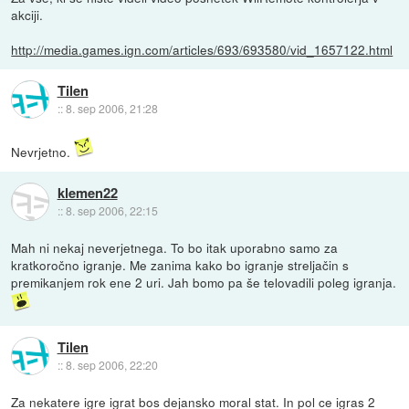
akciji.
http://media.games.ign.com/articles/693/693580/vid_1657122.html
Tilen
::
8. sep 2006, 21:28
Nevrjetno.
klemen22
::
8. sep 2006, 22:15
Mah ni nekaj neverjetnega. To bo itak uporabno samo za
kratkoročno igranje. Me zanima kako bo igranje streljačin s
premikanjem rok ene 2 uri. Jah bomo pa še telovadili poleg igranja.
Tilen
::
8. sep 2006, 22:20
Za nekatere igre igrat bos dejansko moral stat. In pol ce igras 2