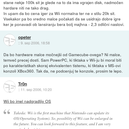
stane nekje 100k sit je glede na to da ima vgrajen disk, nadmočen
hardare niti ne tako drag.
In upam da bo cena iger za Wii normalna ter ne v stilu 20k sit.
Vsekakor pa bo vredno malce počakati da se usidrajo dobre igre
ker je ponavadi ob lansiranju bera bolj majhna - 2,3 odlični naslovi.
opeter
::
9. sep 2006, 18:58
Da bo hardware malce močnejši od Gamecube-ovega? Ni malce,
temveč precej dosti. Sam PowerPC, ki tiktaka v Wii-ju bi moral biti
po karakteristikah skoraj ekvivalenten tistemu, ki tiktaka v MS-ovi
konzoli XBox360. Tak da, ne podcenjuj te konzole, prosim te lepo.
Tr0n
::
11. sep 2006, 10:20
Wii bo imel nadgradljiv OS
Takeda: Wii is the first machine that Nintendo can update its
OS(Operating System). So, possiblity of Wii can be enlarged in
the future. You can look forward to this feature, and I am very