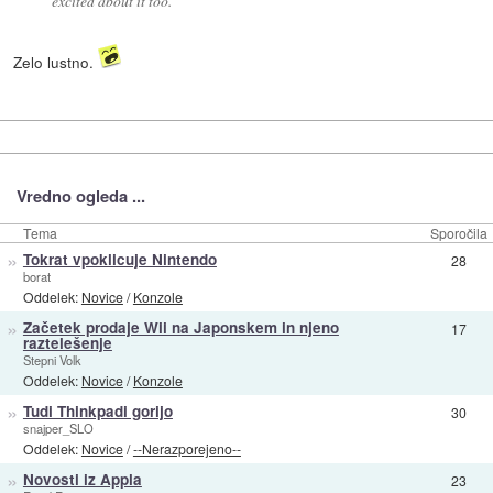
excited about it too.
Zelo lustno.
Vredno ogleda ...
Tema
Sporočila
»
Tokrat vpoklicuje Nintendo
28
borat
Oddelek:
Novice
/
Konzole
»
Začetek prodaje Wii na Japonskem in njeno
17
raztelešenje
Stepni Volk
Oddelek:
Novice
/
Konzole
»
Tudi Thinkpadi gorijo
30
snajper_SLO
Oddelek:
Novice
/
--Nerazporejeno--
»
Novosti iz Appla
23