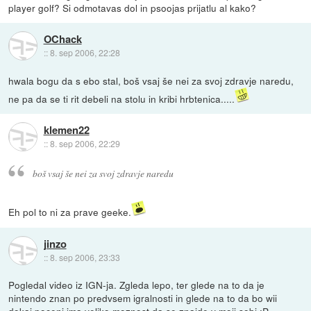
player golf? Si odmotavas dol in psoojas prijatlu al kako?
OChack
::
8. sep 2006, 22:28
hwala bogu da s ebo stal, boš vsaj še nei za svoj zdravje naredu,
ne pa da se ti rit debeli na stolu in kribi hrbtenica.....
klemen22
::
8. sep 2006, 22:29
boš vsaj še nei za svoj zdravje naredu
Eh pol to ni za prave geeke.
jinzo
::
8. sep 2006, 23:33
Pogledal video iz IGN-ja. Zgleda lepo, ter glede na to da je
nintendo znan po predvsem igralnosti in glede na to da bo wii