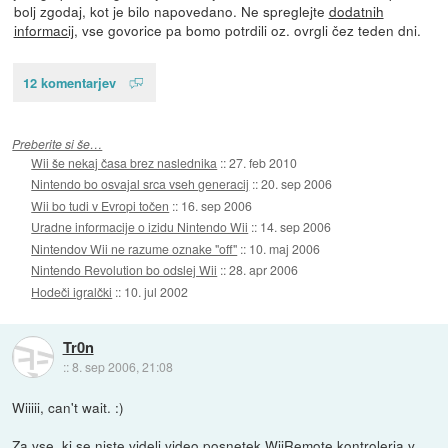
bolj zgodaj, kot je bilo napovedano. Ne spreglejte
dodatnih
informacij
, vse govorice pa bomo potrdili oz. ovrgli čez teden dni.
12 komentarjev
Preberite si še…
Wii še nekaj časa brez naslednika
::
27. feb 2010
Nintendo bo osvajal srca vseh generacij
::
20. sep 2006
Wii bo tudi v Evropi točen
::
16. sep 2006
Uradne informacije o izidu Nintendo Wii
::
14. sep 2006
Nintendov Wii ne razume oznake "off"
::
10. maj 2006
Nintendo Revolution bo odslej Wii
::
28. apr 2006
Hodeči igralčki
::
10. jul 2002
Tr0n
::
8. sep 2006, 21:08
Wiiiii, can't wait. :)
Za vse, ki se niste videli video posnetek WiiRemote kontrolerja v