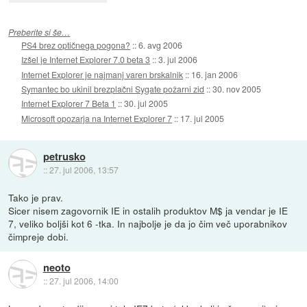
Preberite si še…
PS4 brez optičnega pogona?
::
6. avg 2006
Izšel je Internet Explorer 7.0 beta 3
::
3. jul 2006
Internet Explorer je najmanj varen brskalnik
::
16. jan 2006
Symantec bo ukinil brezplačni Sygate požarni zid
::
30. nov 2005
Internet Explorer 7 Beta 1
::
30. jul 2005
Microsoft opozarja na Internet Explorer 7
::
17. jul 2005
petrusko
::
27. jul 2006, 13:57
Tako je prav.
Sicer nisem zagovornik IE in ostalih produktov M$ ja vendar je IE
7, veliko boljši kot 6 -tka. In najbolje je da jo čim več uporabnikov
čimpreje dobi.
neoto
::
27. jul 2006, 14:00