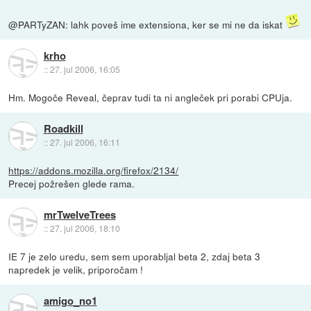
@PARTyZAN: lahk poveš ime extensiona, ker se mi ne da iskat
krho
::
27. jul 2006, 16:05
Hm. Mogoče Reveal, čeprav tudi ta ni angleček pri porabi CPUja.
Roadkill
::
27. jul 2006, 16:11
https://addons.mozilla.org/firefox/2134/
Precej požrešen glede rama.
mrTwelveTrees
::
27. jul 2006, 18:10
IE 7 je zelo uredu, sem sem uporabljal beta 2, zdaj beta 3
napredek je velik, priporočam !
amigo_no1