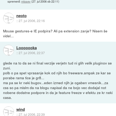
spremenil:
mtosev
(
27. jul 2006 ob 22:11
)
neoto
::
27. jul 2006, 22:16
Mouse gestures-e IE podpira? Ali pa extension zanje? Nisem še
videl...
Looooooka
::
27. jul 2006, 22:37
glede na to da se ni final verzije verjetn tud ni glih velik pluginov se
zuni.
polb o pa spet vprasanje kok od njih bo freeware.ampak ze kar se
porabe rama tice je gr8...
ma pa se kr neki bugov...eden izmed njih je ogaben vmesnik...za
css so pa mislm da na blogu napisal da ne bojo vec dodajal not
nobene dodatne podpore in da je feature freeze v efektu ze kr neki
casa.
wind
::
27. jul 2006, 22:39