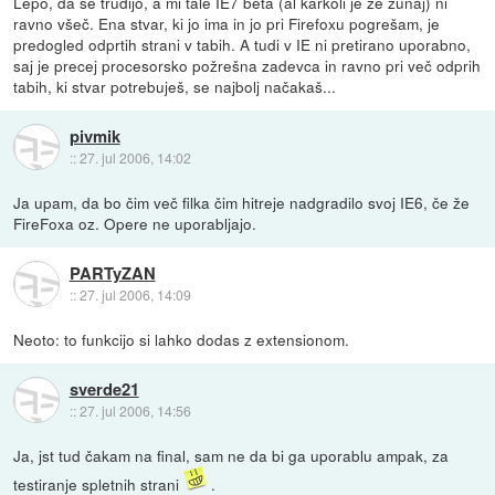
Lepo, da se trudijo, a mi tale IE7 beta (al karkoli je že zunaj) ni
ravno všeč. Ena stvar, ki jo ima in jo pri Firefoxu pogrešam, je
predogled odprtih strani v tabih. A tudi v IE ni pretirano uporabno,
saj je precej procesorsko požrešna zadevca in ravno pri več odprih
tabih, ki stvar potrebuješ, se najbolj načakaš...
pivmik
::
27. jul 2006, 14:02
Ja upam, da bo čim več filka čim hitreje nadgradilo svoj IE6, če že
FireFoxa oz. Opere ne uporabljajo.
PARTyZAN
::
27. jul 2006, 14:09
Neoto: to funkcijo si lahko dodas z extensionom.
sverde21
::
27. jul 2006, 14:56
Ja, jst tud čakam na final, sam ne da bi ga uporablu ampak, za
testiranje spletnih strani
.