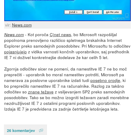
vir:
News.com
- Kot poroča
C|net news
, bo Microsoft razpošiljal
News.com
popolnoma prenovljeno različico spletnega brskalnika Internet
Explorer preko samodejnih posodobitev. Pri Microsoftu to odločitev
pojasnjujejo
z vidika varnosti končnih uporabnikov, saj predhodnik
IE 7 ni doživel konkretnejše dodelave že kar celih 5 let.
Zgornja odločitev sicer ne pomeni, da namestitve IE 7 ne bo moč
preprečiti - uporabnik bo moral namestitev potrditi, Microsoft pa
namerava za poslovne uporabnike izdati tudi
posebno orodje
, ki
bo preprečilo namestitev IE 7 na računalnike. Razlog za takšno
odločitev so
znane težave
z vsiljevanjem SP2 preko samodejnih
posodobitev. Tako se bo možno izogniti težavam zaradi morebitne
nezdružljivost IE 7 z ostalimi programi poslovnih uporabnikov.
Izdaja IE 7 je predvidena za zadnje četrtletje letošnjega leta.
26 komentarjev