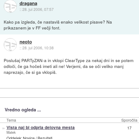
dragana
::
28. jul 2006, 07:57
Kako pa izgleda, če nastaviš enako velikost pisave? Na
prikazanem je v FF večji font.
neoto
::
28. jul 2006, 10:38
Poslušaj PARTyZAN-a in vklopi ClearType za nekaj dni in se potem
odloči, če ga hočeš imeti ali ne! Verjemi, da se oči veliko manj
naprezajo, če si ga vklopiš.
Vredno ogleda ...
Tema
Sporočila
»
Vista naj bi odprla delovna mesta
17
Matek
Oddelek:
Novice
/
Rezultati