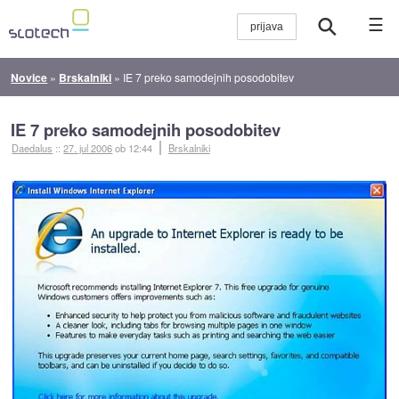
☰
Novice
»
Brskalniki
»
IE 7 preko samodejnih posodobitev
IE 7 preko samodejnih posodobitev
Daedalus
::
27. jul 2006
ob 12:44
Brskalniki