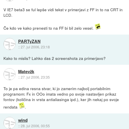
V IE7 beta3 se ful lepše vidi tekst v primerjavi z FF in to na CRT in
LCD.
Če kdo ve kako prenesti to na FF bi bil zelo vesel.
PARTyZAN
::
27. jul 2006, 23:18
Kako to mislis? Lahko das 2 screenshota za primerjavo?
Matevžk
::
27. jul 2006, 23:35
To je pa edina resna stvar, ki jo zamerim najbolj portabilnim
programom: Fx in OOo imata vedno po svoje nastavljen prikaz
fontov (količina in vrsta antialiasinga ipd.), ker jih nekaj po svoje
rendata
.
wind
::
28. jul 2006, 00:55