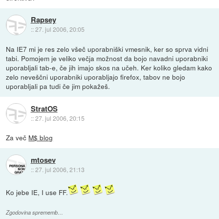
Rapsey
::
27. jul 2006, 20:05
Na IE7 mi je res zelo všeč uporabniški vmesnik, ker so sprva vidni
tabi. Pomojem je veliko večja možnost da bojo navadni uporabniki
uporabljali tab-e, če jih imajo skos na učeh. Ker koliko gledam kako
zelo neveščni uporabniki uporabljajo firefox, tabov ne bojo
uporabljali pa tudi če jim pokažeš.
StratOS
::
27. jul 2006, 20:15
Za več
M$ blog
mtosev
::
27. jul 2006, 21:13
Ko jebe IE, I use FF.
Zgodovina sprememb…