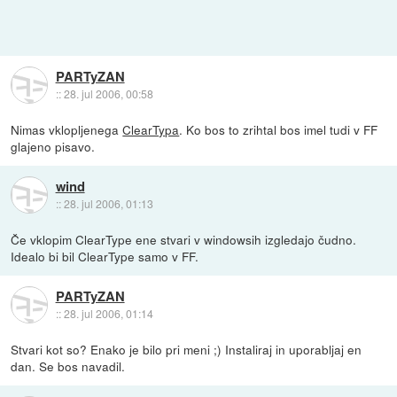
PARTyZAN
::
28. jul 2006, 00:58
Nimas vklopljenega
ClearTypa
. Ko bos to zrihtal bos imel tudi v FF
glajeno pisavo.
wind
::
28. jul 2006, 01:13
Če vklopim ClearType ene stvari v windowsih izgledajo čudno.
Idealo bi bil ClearType samo v FF.
PARTyZAN
::
28. jul 2006, 01:14
Stvari kot so? Enako je bilo pri meni ;) Instaliraj in uporabljaj en
dan. Se bos navadil.