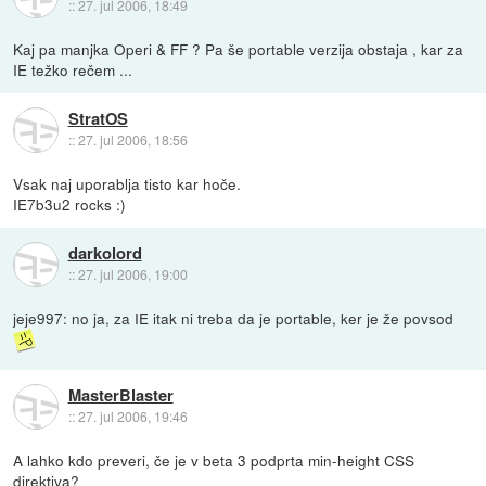
::
27. jul 2006, 18:49
Kaj pa manjka Operi & FF ? Pa še portable verzija obstaja , kar za
IE težko rečem ...
StratOS
::
27. jul 2006, 18:56
Vsak naj uporablja tisto kar hoče.
IE7b3u2 rocks :)
darkolord
::
27. jul 2006, 19:00
jeje997: no ja, za IE itak ni treba da je portable, ker je že povsod
MasterBlaster
::
27. jul 2006, 19:46
A lahko kdo preveri, če je v beta 3 podprta min-height CSS
direktiva?