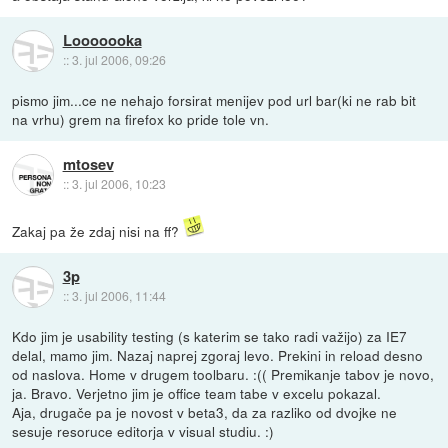
Looooooka
::
3. jul 2006, 09:26
pismo jim...ce ne nehajo forsirat menijev pod url bar(ki ne rab bit
na vrhu) grem na firefox ko pride tole vn.
mtosev
::
3. jul 2006, 10:23
Zakaj pa že zdaj nisi na ff?
3p
::
3. jul 2006, 11:44
Kdo jim je usability testing (s katerim se tako radi važijo) za IE7
delal, mamo jim. Nazaj naprej zgoraj levo. Prekini in reload desno
od naslova. Home v drugem toolbaru. :(( Premikanje tabov je novo,
ja. Bravo. Verjetno jim je office team tabe v excelu pokazal.
Aja, drugače pa je novost v beta3, da za razliko od dvojke ne
sesuje resoruce editorja v visual studiu. :)