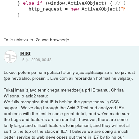
} 
else
if
 (
window
.ActiveXObject) { 
// IE
    http_request = 
new
 ActiveXObject(
"Micro
}
To je ubistvu to. Za vse browserje.
[BISI]
::
5. jul 2006, 00:48
Lukec, potem pa nam pokazi IE-only ajax aplikacijo za sirso javnost
(pa nevtralno, prosim... Live.com ali rebrandan hotmail ne veljata).
Tukaj imas izjavo tehnicnega menedzerja pri IE teamu, Chrisa
Wilsona, o acid2 testu:
We fully recognize that IE is behind the game today in CSS
support. We’ve dug through the Acid 2 Test and analyzed IE’s
problems with the test in some great detail, and we’ve made sure
the bugs and features are on our list - however, there are some
fairly large and difficult features to implement, and they will not all
sort to the top of the stack in IE7. I believe we are doing a much
better service to web developers out there in IE7 by fixing our