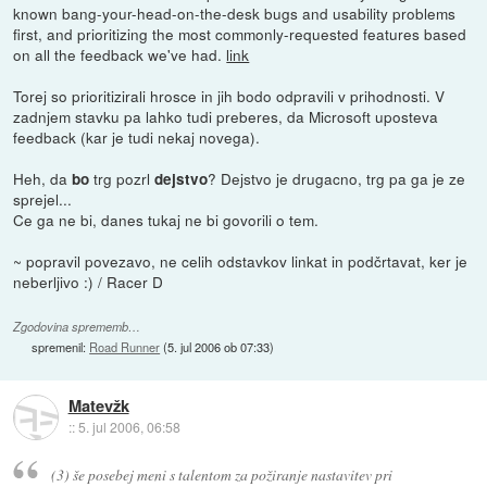
known bang-your-head-on-the-desk bugs and usability problems
first, and prioritizing the most commonly-requested features based
on all the feedback we've had.
link
Torej so prioritizirali hrosce in jih bodo odpravili v prihodnosti. V
zadnjem stavku pa lahko tudi preberes, da Microsoft uposteva
feedback (kar je tudi nekaj novega).
Heh, da
trg pozrl
? Dejstvo je drugacno, trg pa ga je ze
bo
dejstvo
sprejel...
Ce ga ne bi, danes tukaj ne bi govorili o tem.
~ popravil povezavo, ne celih odstavkov linkat in podčrtavat, ker je
neberljivo :) / Racer D
Zgodovina sprememb…
spremenil:
Road Runner
(
5. jul 2006 ob 07:33
)
Matevžk
::
5. jul 2006, 06:58
(3) še posebej meni s talentom za požiranje nastavitev pri