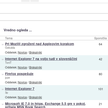
Vredno ogleda ...
Tema
Sporočila
»
Pri Mozilli zgroženi nad Appleovim korakom
64
Gekobla
Oddelek:
Novice
/
Brskalniki
»
Internet Explorer 7 na voljo tudi v slovenščini
42
ToniT
Oddelek:
Novice
/
Brskalniki
»
Firefox pospešuje
80
jype
Oddelek:
Novice
/
Brskalniki
»
Internet Explorer 7
101
3p
Oddelek:
Novice
/
Brskalniki
»
Microsoft IE 7.0 in https, Exchange 5.5 gre v pokoj,
21
prihaja MSN Book Search