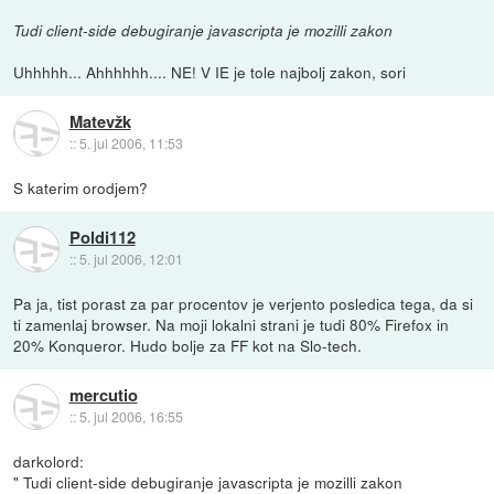
Tudi client-side debugiranje javascripta je mozilli zakon
Uhhhhh... Ahhhhhh.... NE! V IE je tole najbolj zakon, sori
Matevžk
::
5. jul 2006, 11:53
S katerim orodjem?
Poldi112
::
5. jul 2006, 12:01
Pa ja, tist porast za par procentov je verjento posledica tega, da si
ti zamenlaj browser. Na moji lokalni strani je tudi 80% Firefox in
20% Konqueror. Hudo bolje za FF kot na Slo-tech.
mercutio
::
5. jul 2006, 16:55
darkolord:
" Tudi client-side debugiranje javascripta je mozilli zakon