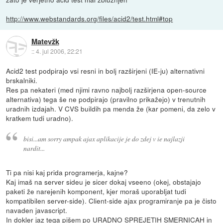
http://www.webstandards.org/files/acid2/test.html#top
Matevžk
::
4. jul 2006, 22:21
Acid2 test podpirajo vsi resni in bolj razširjeni (IE-ju) alternativni
brskalniki.
Res pa nekateri (med njimi ravno najbolj razširjena open-source
alternativa) tega še ne podpirajo (pravilno prikažejo) v trenutnih
uradnih izdajah. V CVS buildih pa menda že (kar pomeni, da zelo v
kratkem tudi uradno).
bisi...am sorry ampak ajax aplikacije je do zdej v ie najlazji
nardit...
Ti pa nisi kaj prida programerja, kajne?
Kaj imaš na server sideu je sicer dokaj vseeno (okej, obstajajo
paketi že narejenih komponent, kjer moraš uporabljat tudi
kompatibilen server-side). Client-side ajax programiranje pa je čisto
navaden javascript.
In dokler jaz tega pišem po
URADNO SPREJETIH SMERNICAH
in