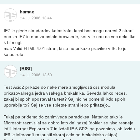
hamax
::
4. jul 2006, 13:44
IE7 je glede standardov katastrofa. kmal bos mogu narest 2 strani.
eno za IE7 in eno za ostale browserje, ker v ie nau nc vec delal tko
k bi mogl.
mas Valid HTML 4.01 stran, ki se ne prikaze pravilno v IE. to je
katastrofa.
[BISI]
::
4. jul 2006, 13:50
Test Acid2 prikaze do neke mere zmogljivosti css modula
prikazovalnega jedra vsakega brskalnika. Seveda lahko reces,
zakaj bi sploh uposteval ta test? Saj nic ne pomeni! Kdo sploh
uporablja to? Saj se vse spletne strani lepo prikazejo...
Tukaj pa pridemo do zanimivega paradoksa. Natanko tako je
Microsoft razmisljal se dobro leto dni nazaj (dokler se niso resneje
lotili Internet Explorerja 7 in izdali IE 6 SP2; ne pozabimo, ob izzidu
IE6 je Microsoft razpustil skoraj celotno brskalnisko ekipo).