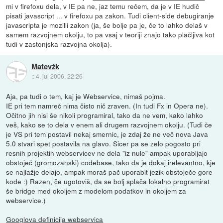
mi v firefoxu dela, v IE pa ne, jaz temu rečem, da je v IE hudič
pisati javascript ... v firefoxu pa zakon. Tudi client-side debugiranje
javascripta je mozilli zakon (ja, še bolje pa je, če to lahko delaš v
samem razvojnem okolju, to pa vsaj v teoriji znajo tako plačljiva kot
tudi v zastonjska razvojna okolja).
Matevžk
::
4. jul 2006, 22:26
Aja, pa tudi o tem, kaj je Webservice, nimaš pojma.
IE pri tem namreč nima čisto nič zraven. (In tudi Fx in Opera ne).
Očitno jih nisi še nikoli programiral, tako da ne vem, kako lahko
veš, kako se to dela v enem ali drugem razvojnem okolju. (Tudi če
je VS pri tem postavil nekaj smernic, je zdaj že ne več nova Java
5.0 stvari spet postavila na glavo. Sicer pa se zelo pogosto pri
resnih projektih webservicev ne dela "iz nule" ampak uporabljajo
obstoječ (gromozanski) codebase, tako da je dokaj irelevantno, kje
se najlažje delajo, ampak moraš pač uporabit jezik obstoječe gore
kode :) Razen, če ugotoviš, da se bolj splača lokalno programirat
še bridge med okoljem z modelom podatkov in okoljem za
webservice.)
Googlova definicija webservica