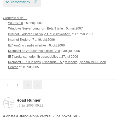
51 komentarjev
Preberite si še…
WSUS 3.0
::
5. maj 2007
Windows Server Longhorn Beta 3 je tu
::
5. maj 2007
Internet Explorer 7 na voljo tudi v slovenščini
::
17. mar 2007
Internet Explorer 7
::
19. okt 2006
IE7 končno v naše mlinčke
::
9. okt 2006
Microsoft bo zaračunaval Office Beta
::
30. jul 2006
IE 7 preko samodejnih posodobitev
::
27. jul 2006
Microsoft IE 7.0 in https, Exchange 5.5 gre v pokoj, prihaja MSN Book
Search
::
28. okt 2005
«
1
2
»
Road Runner
::
3. jul 2006, 09:22
a obstaja stand-alone verzija, ki ne povozi ie6?