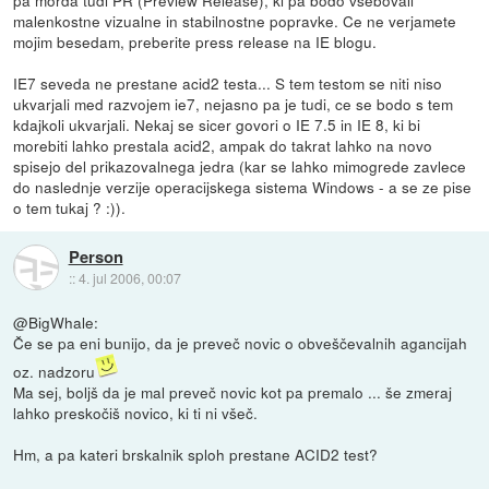
malenkostne vizualne in stabilnostne popravke. Ce ne verjamete
mojim besedam, preberite press release na IE blogu.
IE7 seveda ne prestane acid2 testa... S tem testom se niti niso
ukvarjali med razvojem ie7, nejasno pa je tudi, ce se bodo s tem
kdajkoli ukvarjali. Nekaj se sicer govori o IE 7.5 in IE 8, ki bi
morebiti lahko prestala acid2, ampak do takrat lahko na novo
spisejo del prikazovalnega jedra (kar se lahko mimogrede zavlece
do naslednje verzije operacijskega sistema Windows - a se ze pise
o tem tukaj ? :)).
Person
::
4. jul 2006, 00:07
@BigWhale:
Če se pa eni bunijo, da je preveč novic o obveščevalnih agancijah
oz. nadzoru
Ma sej, boljš da je mal preveč novic kot pa premalo ... še zmeraj
lahko preskočiš novico, ki ti ni všeč.
Hm, a pa kateri brskalnik sploh prestane ACID2 test?