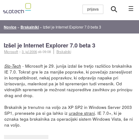
☰
Novice
»
Brskalniki
»
Izšel je Internet Explorer 7.0 beta 3
Izšel je Internet Explorer 7.0 beta 3
Microsoft
::
3. jul 2006
ob 09:08
Brskalniki
- Microsoft je 29. junija izdal še tretjo različico brskalnika
Slo-Tech
IE 7.0. Tokrat gre le za manjše popravke, ki povečajo zanesljivost
in kompatibilnost, nekaj popravkov, ki odpravijo napake pri
izrisovanju, malenkost pa je bil spremenjen tudi vmesnik. Od
vidnejših sprememb je možnost razporeditve zavihkov po principu
drag and drop.
Brskalnik je trenutno na voljo za XP SP2 in Windows Server 2003
SP1, prenesete pa si ga lahko iz
uradne strani
. IE 7.0+, ki je
oznaka tega brskalnika za operacijski sistem Windows Vista, še ni
na voljo.