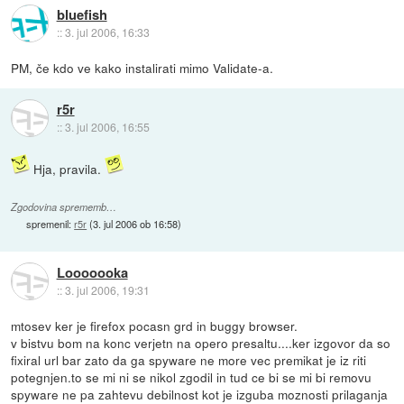
bluefish
::
3. jul 2006, 16:33
PM, če kdo ve kako instalirati mimo Validate-a.
r5r
::
3. jul 2006, 16:55
Hja, pravila.
Zgodovina sprememb…
spremenil:
r5r
(
3. jul 2006 ob 16:58
)
Looooooka
::
3. jul 2006, 19:31
mtosev ker je firefox pocasn grd in buggy browser.
v bistvu bom na konc verjetn na opero presaltu....ker izgovor da so
fixiral url bar zato da ga spyware ne more vec premikat je iz riti
potegnjen.to se mi ni se nikol zgodil in tud ce bi se mi bi removu
spyware ne pa zahtevu debilnost kot je izguba moznosti prilaganja