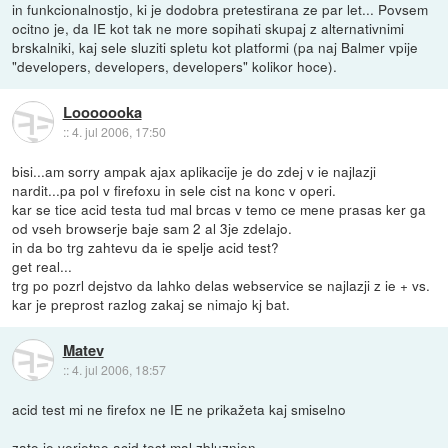
in funkcionalnostjo, ki je dodobra pretestirana ze par let... Povsem
ocitno je, da IE kot tak ne more sopihati skupaj z alternativnimi
brskalniki, kaj sele sluziti spletu kot platformi (pa naj Balmer vpije
"developers, developers, developers" kolikor hoce).
Looooooka
::
4. jul 2006, 17:50
bisi...am sorry ampak ajax aplikacije je do zdej v ie najlazji
nardit...pa pol v firefoxu in sele cist na konc v operi.
kar se tice acid testa tud mal brcas v temo ce mene prasas ker ga
od vseh browserje baje sam 2 al 3je zdelajo.
in da bo trg zahtevu da ie spelje acid test?
get real...
trg po pozrl dejstvo da lahko delas webservice se najlazji z ie + vs.
kar je preprost razlog zakaj se nimajo kj bat.
Matev
::
4. jul 2006, 18:57
acid test mi ne firefox ne IE ne prikažeta kaj smiselno
zato je verjetno acid test mal zbluznjen