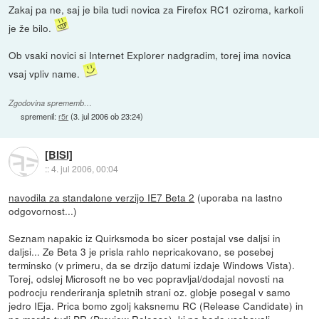
Zakaj pa ne, saj je bila tudi novica za Firefox RC1 oziroma, karkoli
je že bilo.
Ob vsaki novici si Internet Explorer nadgradim, torej ima novica
vsaj vpliv name.
Zgodovina sprememb…
spremenil:
r5r
(
3. jul 2006 ob 23:24
)
[BISI]
::
4. jul 2006, 00:04
navodila za standalone verzijo IE7 Beta 2
(uporaba na lastno
odgovornost...)
Seznam napakic iz Quirksmoda bo sicer postajal vse daljsi in
daljsi... Ze Beta 3 je prisla rahlo nepricakovano, se posebej
terminsko (v primeru, da se drzijo datumi izdaje Windows Vista).
Torej, odslej Microsoft ne bo vec popravljal/dodajal novosti na
podrocju renderiranja spletnih strani oz. globje posegal v samo
jedro IEja. Prica bomo zgolj kaksnemu RC (Release Candidate) in
pa morda tudi PR (Preview Release), ki pa bodo vsebovali