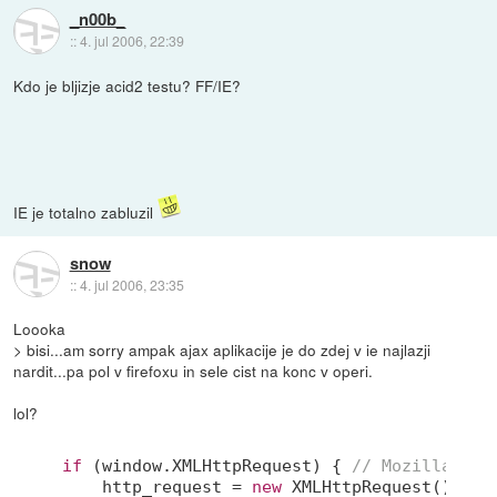
_n00b_
::
4. jul 2006, 22:39
Kdo je bljizje acid2 testu? FF/IE?
IE je totalno zabluzil
snow
::
4. jul 2006, 23:35
Loooka
> bisi...am sorry ampak ajax aplikacije je do zdej v ie najlazji
nardit...pa pol v firefoxu in sele cist na konc v operi.
lol?
if
 (
window
.XMLHttpRequest) { 
// Mozilla, Sa
    http_request = 
new
 XMLHttpRequest();
