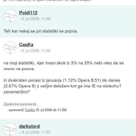
Poldi112
::
5. jul 2006, 11:28
Teh kar nekaj se pri statistiki ne pozna.
CaqKa
::
5. jul 2006, 11:32
na moji statistiki.. kjer imam skok iz 3% na 20% nebi reko da se
ravno ne pozna.
in dvakraten porast iz januarja (1.12% Opera 8.51) do danes
(2,67% Opera 9) z večjim deležem kot ga ima IE na slotechu?
zanemarljivo?
Zgodovina sprememb…
spremenil:
CaqKa
(
5. jul 2006 ob 11:39
)
darkolord
::
5. jul 2006, 11:52