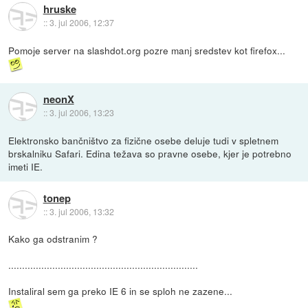
hruske
::
3. jul 2006, 12:37
Pomoje server na slashdot.org pozre manj sredstev kot firefox...
neonX
::
3. jul 2006, 13:23
Elektronsko bančništvo za fizične osebe deluje tudi v spletnem
brskalniku Safari. Edina težava so pravne osebe, kjer je potrebno
imeti IE.
tonep
::
3. jul 2006, 13:32
Kako ga odstranim ?
.....................................................................
Instaliral sem ga preko IE 6 in se sploh ne zazene...