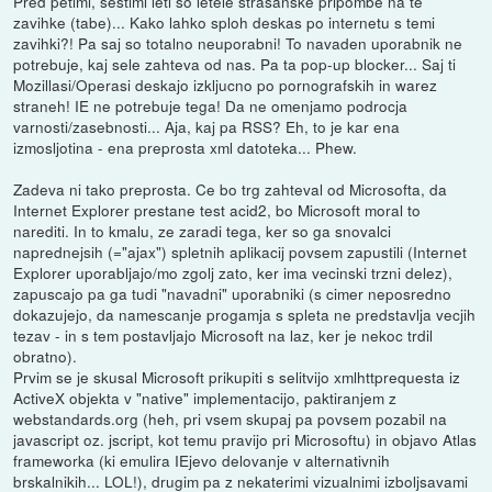
Pred petimi, sestimi leti so letele strasanske pripombe na te
zavihke (tabe)... Kako lahko sploh deskas po internetu s temi
zavihki?! Pa saj so totalno neuporabni! To navaden uporabnik ne
potrebuje, kaj sele zahteva od nas. Pa ta pop-up blocker... Saj ti
Mozillasi/Operasi deskajo izkljucno po pornografskih in warez
straneh! IE ne potrebuje tega! Da ne omenjamo podrocja
varnosti/zasebnosti... Aja, kaj pa RSS? Eh, to je kar ena
izmosljotina - ena preprosta xml datoteka... Phew.
Zadeva ni tako preprosta. Ce bo trg zahteval od Microsofta, da
Internet Explorer prestane test acid2, bo Microsoft moral to
narediti. In to kmalu, ze zaradi tega, ker so ga snovalci
naprednejsih (="ajax") spletnih aplikacij povsem zapustili (Internet
Explorer uporabljajo/mo zgolj zato, ker ima vecinski trzni delez),
zapuscajo pa ga tudi "navadni" uporabniki (s cimer neposredno
dokazujejo, da namescanje progamja s spleta ne predstavlja vecjih
tezav - in s tem postavljajo Microsoft na laz, ker je nekoc trdil
obratno).
Prvim se je skusal Microsoft prikupiti s selitvijo xmlhttprequesta iz
ActiveX objekta v "native" implementacijo, paktiranjem z
webstandards.org (heh, pri vsem skupaj pa povsem pozabil na
javascript oz. jscript, kot temu pravijo pri Microsoftu) in objavo Atlas
frameworka (ki emulira IEjevo delovanje v alternativnih
brskalnikih... LOL!), drugim pa z nekaterimi vizualnimi izboljsavami