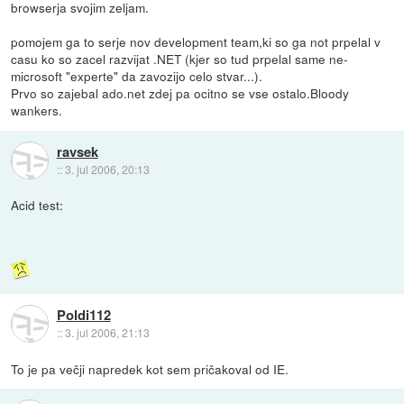
browserja svojim zeljam.
pomojem ga to serje nov development team,ki so ga not prpelal v
casu ko so zacel razvijat .NET (kjer so tud prpelal same ne-
microsoft "experte" da zavozijo celo stvar...).
Prvo so zajebal ado.net zdej pa ocitno se vse ostalo.Bloody
wankers.
ravsek
::
3. jul 2006, 20:13
Acid test:
Poldi112
::
3. jul 2006, 21:13
To je pa večji napredek kot sem pričakoval od IE.