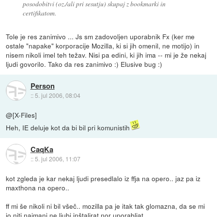
posodobitvi (oz./ali pri sesutju) skupaj z bookmarki in
certifikatom.
Tole je res zanimivo ... Js sm zadovoljen uporabnik Fx (ker me
ostale "napake" korporacije Mozilla, ki si jih omenil, ne motijo) in
nisem nikoli imel teh težav. Nisi pa edini, ki jih ima -- mi je že nekaj
ljudi govorilo. Tako da res zanimivo :) Elusive bug :)
Person
::
5. jul 2006, 08:04
@[X-Files]
Heh, IE deluje kot da bi bil pri komunistih
CaqKa
::
5. jul 2006, 11:07
kot zgleda je kar nekaj ljudi presedlalo iz ffja na opero.. jaz pa iz
maxthona na opero..
ff mi še nikoli ni bil všeč.. mozilla pa je itak tak glomazna, da se mi
jo niti najmanj ne ljubi inštalirat nor uporabljat.