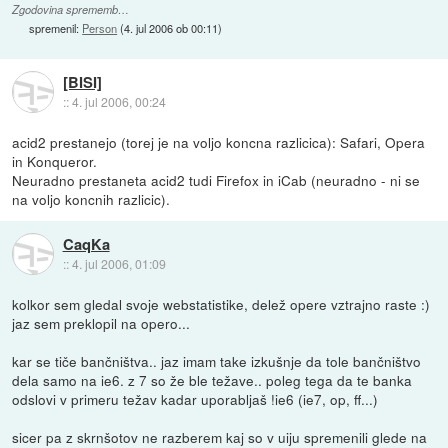
Zgodovina sprememb…
spremenil:
Person
(
4. jul 2006 ob 00:11
)
[BISI]
::
4. jul 2006, 00:24
acid2 prestanejo (torej je na voljo koncna razlicica): Safari, Opera
in Konqueror.
Neuradno prestaneta acid2 tudi Firefox in iCab (neuradno - ni se
na voljo koncnih razlicic).
CaqKa
::
4. jul 2006, 01:09
kolkor sem gledal svoje webstatistike, delež opere vztrajno raste :)
jaz sem preklopil na opero...
kar se tiče bančništva.. jaz imam take izkušnje da tole bančništvo
dela samo na ie6. z 7 so že ble težave.. poleg tega da te banka
odslovi v primeru težav kadar uporabljaš !ie6 (ie7, op, ff...)
sicer pa z skrnšotov ne razberem kaj so v uiju spremenili glede na