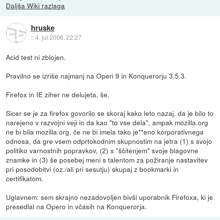
Daljša Wiki razlaga
hruske
::
4. jul 2006, 22:27
Acid test ni zblojen.
Pravilno se izriše najmanj na Operi 9 in Konquerorju 3.5.3.
Firefox in IE ziher ne delujeta, še.
Sicer se je za firefox govorilo se skoraj kako leto nazaj, da je bilo to
narejeno v razvojni veji in da kao "to vse dela", ampak mozilla.org
ne bi bila mozilla.org, če ne bi imela tako je**eno korporativnega
odnosa, da gre vsem odprtokodnim skupnostim na jetra (1) s svojo
politiko varnostnih popravkov, (2) s "ščitenjem" svoje blagovne
znamke in (3) še posebej meni s talentom za požiranje nastavitev
pri posodobitvi (oz./ali pri sesutju) skupaj z bookmarki in
certifikatom.
Uglavnem: sem skrajno nezadovoljen bivši uporabnik Firefoxa, ki je
presedlal na Opero in včasih na Konquerorja.