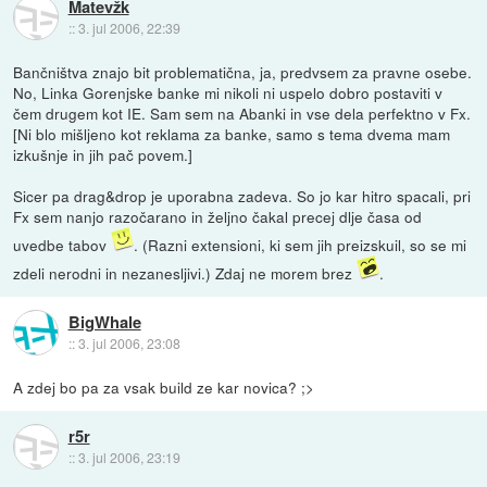
Matevžk
::
3. jul 2006, 22:39
Bančništva znajo bit problematična, ja, predvsem za pravne osebe.
No, Linka Gorenjske banke mi nikoli ni uspelo dobro postaviti v
čem drugem kot IE. Sam sem na Abanki in vse dela perfektno v Fx.
[Ni blo mišljeno kot reklama za banke, samo s tema dvema mam
izkušnje in jih pač povem.]
Sicer pa drag&drop je uporabna zadeva. So jo kar hitro spacali, pri
Fx sem nanjo razočarano in željno čakal precej dlje časa od
uvedbe tabov
. (Razni extensioni, ki sem jih preizskuil, so se mi
zdeli nerodni in nezanesljivi.) Zdaj ne morem brez
.
BigWhale
::
3. jul 2006, 23:08
A zdej bo pa za vsak build ze kar novica? ;>
r5r
::
3. jul 2006, 23:19