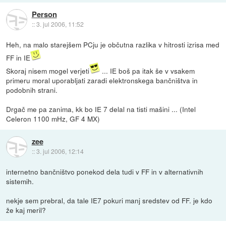
Person
::
3. jul 2006, 11:52
Heh, na malo starejšem PCju je občutna razlika v hitrosti izrisa med
FF in IE
Skoraj nisem mogel verjeti
... IE boš pa itak še v vsakem
primeru moral uporabljati zaradi elektronskega bančništva in
podobnih strani.
Drgač me pa zanima, kk bo IE 7 delal na tisti mašini ... (Intel
Celeron 1100 mHz, GF 4 MX)
zee
::
3. jul 2006, 12:14
internetno bančništvo ponekod dela tudi v FF in v alternativnih
sistemih.
nekje sem prebral, da tale IE7 pokuri manj sredstev od FF. je kdo
že kaj meril?