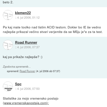
beto 2.
klemen22
::
4. jul 2006, 01:12
Pa kaj mate toolko nad tistim ACID testom. Dokler bo IE še vedno
najlepše prikazal večino stvari verjemite da se MSju je*e za ta test.
Road Runner
::
4. jul 2006, 07:37
kaj pa prikaže najlepše? :)
Zgodovina sprememb…
spremenil:
Road Runner
(
4. jul 2006 ob 07:37
)
Spc
::
4. jul 2006, 07:50
Statistike za mojo vremensko postajo
(
www.vremenskapostaja.com):