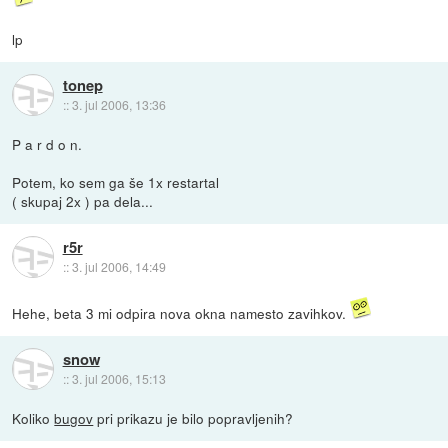
lp
tonep
::
3. jul 2006, 13:36
P a r d o n.
Potem, ko sem ga še 1x restartal
( skupaj 2x ) pa dela...
r5r
::
3. jul 2006, 14:49
Hehe, beta 3 mi odpira nova okna namesto zavihkov.
snow
::
3. jul 2006, 15:13
Koliko
bugov
pri prikazu je bilo popravljenih?