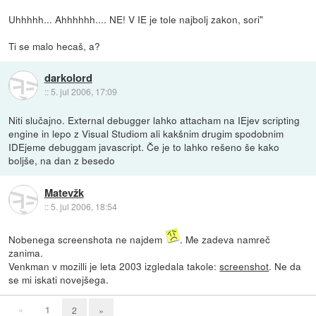
Uhhhhh... Ahhhhhh.... NE! V IE je tole najbolj zakon, sori"
Ti se malo hecaš, a?
darkolord
::
5. jul 2006, 17:09
Niti slučajno. External debugger lahko attacham na IEjev scripting
engine in lepo z Visual Studiom ali kakšnim drugim spodobnim
IDEjeme debuggam javascript. Če je to lahko rešeno še kako
boljše, na dan z besedo
Matevžk
::
5. jul 2006, 18:54
Nobenega screenshota ne najdem
. Me zadeva namreč
zanima.
Venkman v mozilli je leta 2003 izgledala takole:
screenshot
. Ne da
se mi iskati novejšega.
«
1
2
»