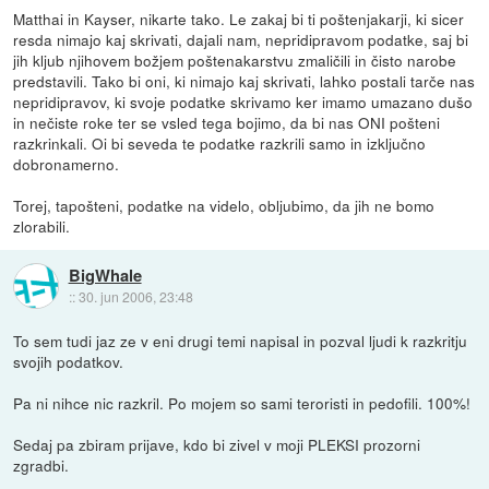
Matthai in Kayser, nikarte tako. Le zakaj bi ti poštenjakarji, ki sicer
resda nimajo kaj skrivati, dajali nam, nepridipravom podatke, saj bi
jih kljub njihovem božjem poštenakarstvu zmaličili in čisto narobe
predstavili. Tako bi oni, ki nimajo kaj skrivati, lahko postali tarče nas
nepridipravov, ki svoje podatke skrivamo ker imamo umazano dušo
in nečiste roke ter se vsled tega bojimo, da bi nas ONI pošteni
razkrinkali. Oi bi seveda te podatke razkrili samo in izključno
dobronamerno.
Torej, tapošteni, podatke na videlo, obljubimo, da jih ne bomo
zlorabili.
BigWhale
::
30. jun 2006, 23:48
To sem tudi jaz ze v eni drugi temi napisal in pozval ljudi k razkritju
svojih podatkov.
Pa ni nihce nic razkril. Po mojem so sami teroristi in pedofili. 100%!
Sedaj pa zbiram prijave, kdo bi zivel v moji PLEKSI prozorni
zgradbi.