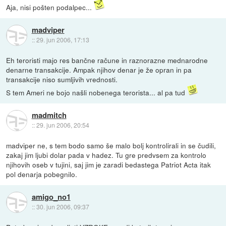
Aja, nisi pošten podalpec...
madviper
::
29. jun 2006, 17:13
Eh teroristi majo res bančne račune in raznorazne mednarodne
denarne transakcije. Ampak njihov denar je že opran in pa
transakcije niso sumljivih vrednosti.
S tem Ameri ne bojo našli nobenega terorista... al pa tud
madmitch
::
29. jun 2006, 20:54
madviper ne, s tem bodo samo še malo bolj kontrolirali in se čudili,
zakaj jim ljubi dolar pada v hadez. Tu gre predvsem za kontrolo
njihovih oseb v tujini, saj jim je zaradi bedastega Patriot Acta itak
pol denarja pobegnilo.
amigo_no1
::
30. jun 2006, 09:37