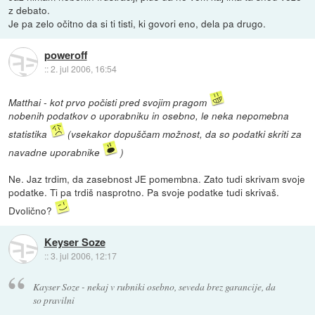
z debato.
Je pa zelo očitno da si ti tisti, ki govori eno, dela pa drugo.
poweroff
::
2. jul 2006, 16:54
Matthai - kot prvo počisti pred svojim pragom
nobenih podatkov o uporabniku in osebno, le neka nepomebna
statistika
(vsekakor dopuščam možnost, da so podatki skriti za
navadne uporabnike
)
Ne. Jaz trdim, da zasebnost JE pomembna. Zato tudi skrivam svoje
podatke. Ti pa trdiš nasprotno. Pa svoje podatke tudi skrivaš.
Dvolično?
Keyser Soze
::
3. jul 2006, 12:17
Kayser Soze - nekaj v rubniki osebno, seveda brez garancije, da
so pravilni