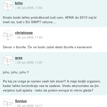
krho
::
29. jun 2006, 11:50
Kmalu bodo lahko prisluškovali tudi nam. AFAIK do 2010 naj bi
imeli vsi, tudi v EU SWIFT račune....
christooss
::
29. jun 2006, 11:53
Denar v štumfe. Če ne bodo začel delat štumfe s kamerami
grex
::
29. jun 2006, 11:55
juhu, juhu, juhu !!
Pa kaj za vraga je namen vseh teh stvari? A majo boljši orgazem,
kadar lahko kontrolirajo vse te zadeve. Vredu ekonomsko se jim
verjetno tudi splača - kako da potem evropa to mirno gleda?
Soniux
::
29. jun 2006, 12:17