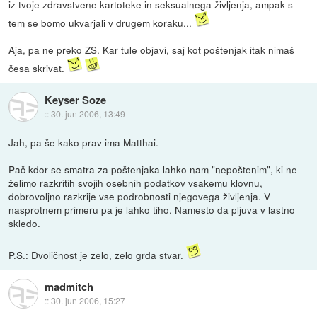
iz tvoje zdravstvene kartoteke in seksualnega življenja, ampak s
tem se bomo ukvarjali v drugem koraku...
Aja, pa ne preko ZS. Kar tule objavi, saj kot poštenjak itak nimaš
česa skrivat.
Keyser Soze
::
30. jun 2006, 13:49
Jah, pa še kako prav ima Matthai.
Pač kdor se smatra za poštenjaka lahko nam "nepoštenim", ki ne
želimo razkritih svojih osebnih podatkov vsakemu klovnu,
dobrovoljno razkrije vse podrobnosti njegovega življenja. V
nasprotnem primeru pa je lahko tiho. Namesto da pljuva v lastno
skledo.
P.S.: Dvoličnost je zelo, zelo grda stvar.
madmitch
::
30. jun 2006, 15:27