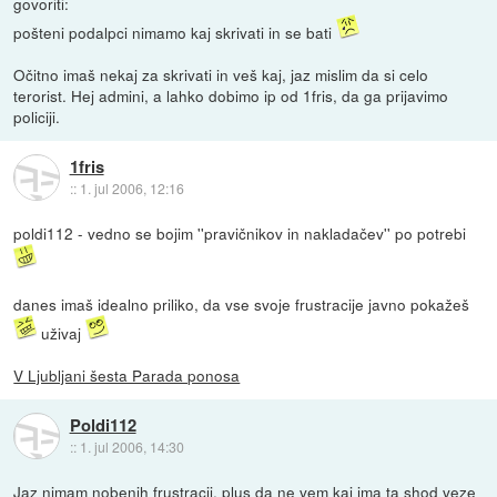
govoriti:
pošteni podalpci nimamo kaj skrivati in se bati
Očitno imaš nekaj za skrivati in veš kaj, jaz mislim da si celo
terorist. Hej admini, a lahko dobimo ip od 1fris, da ga prijavimo
policiji.
1fris
::
1. jul 2006, 12:16
poldi112 - vedno se bojim ''pravičnikov in nakladačev'' po potrebi
danes imaš idealno priliko, da vse svoje frustracije javno pokažeš
uživaj
V Ljubljani šesta Parada ponosa
Poldi112
::
1. jul 2006, 14:30
Jaz nimam nobenih frustracij, plus da ne vem kaj ima ta shod veze