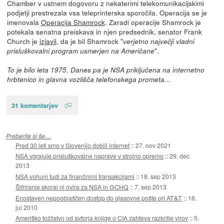
Chamber v ustnem dogovoru z nekaterimi telekomunikacijskimi
podjetji prestrezala vsa teleprinterska sporočila. Operacija se je
imenovala
Operacija Shamrock
. Zaradi operacije Shamrock je
potekala senatna preiskava in njen predsednik, senator Frank
Church je
izjavil
, da je bil Shamrock "
verjetno največji vladni
".
prisluškovalni program usmerjen na Američane
To je bilo leta 1975. Danes pa je NSA priključena na internetno
hrbtenico in glavna vozlišča telefonskega prometa...
31 komentarjev
Preberite si še…
Pred 30 leti smo v Slovenijo dobili internet
::
27. nov 2021
NSA vgrajuje prisluškovalne naprave v strojno opremo
::
29. dec
2013
NSA vohuni tudi za finančnimi transakcijami
::
18. sep 2013
Šifriranje skoraj ni ovira za NSA in GCHQ
::
7. sep 2013
Enostaven nepooblaščen dostop do glasovne pošte pri AT&T
::
16.
jul 2010
Ameriško tožilstvo od avtorja knjige o CIA zahteva razkritje virov
::
5.