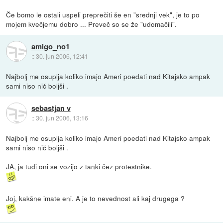
Če bomo le ostali uspeli preprečiti še en "srednji vek", je to po
mojem kvečjemu dobro ... Preveč so se že "udomačili".
amigo_no1
::
30. jun 2006, 12:41
Najbolj me osuplja koliko imajo Ameri poedati nad Kitajsko ampak
sami niso nič boljši .
sebastjan v
::
30. jun 2006, 13:16
Najbolj me osuplja koliko imajo Ameri poedati nad Kitajsko ampak
sami niso nič boljši .
JA, ja tudi oni se vozijo z tanki čez protestnike.
Joj, kakšne imate eni. A je to nevednost ali kaj drugega ?