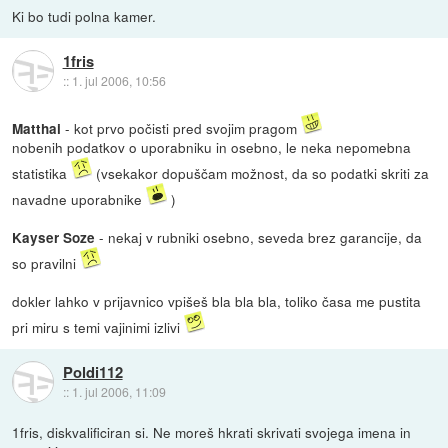
Ki bo tudi polna kamer.
1fris
::
1. jul 2006, 10:56
- kot prvo počisti pred svojim pragom
Matthai
nobenih podatkov o uporabniku in osebno, le neka nepomebna
statistika
(vsekakor dopuščam možnost, da so podatki skriti za
navadne uporabnike
)
- nekaj v rubniki osebno, seveda brez garancije, da
Kayser Soze
so pravilni
dokler lahko v prijavnico vpišeš bla bla bla, toliko časa me pustita
pri miru s temi vajinimi izlivi
Poldi112
::
1. jul 2006, 11:09
1fris, diskvalificiran si. Ne moreš hkrati skrivati svojega imena in