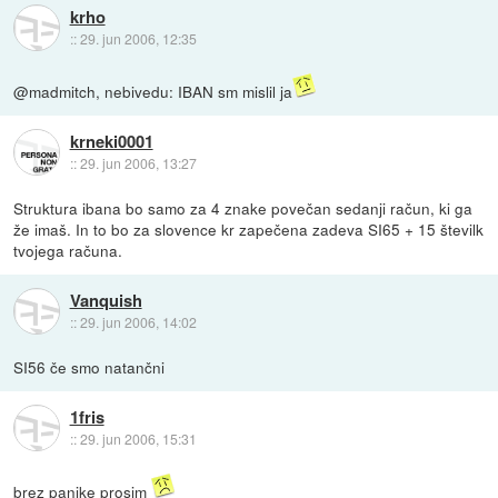
krho
::
29. jun 2006, 12:35
@madmitch, nebivedu: IBAN sm mislil ja
krneki0001
::
29. jun 2006, 13:27
Struktura ibana bo samo za 4 znake povečan sedanji račun, ki ga
že imaš. In to bo za slovence kr zapečena zadeva SI65 + 15 številk
tvojega računa.
Vanquish
::
29. jun 2006, 14:02
SI56 če smo natančni
1fris
::
29. jun 2006, 15:31
brez panike prosim