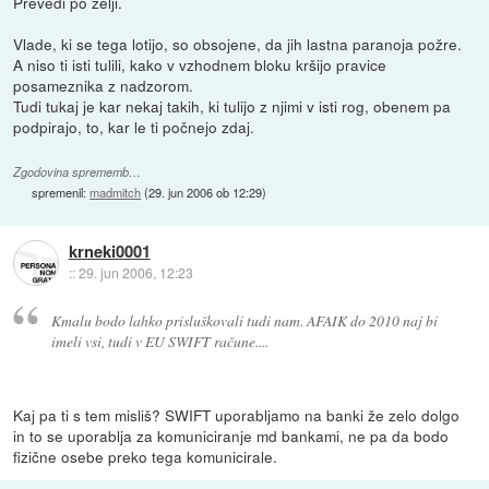
Prevedi po želji.
Vlade, ki se tega lotijo, so obsojene, da jih lastna paranoja požre.
A niso ti isti tulili, kako v vzhodnem bloku kršijo pravice
posameznika z nadzorom.
Tudi tukaj je kar nekaj takih, ki tulijo z njimi v isti rog, obenem pa
podpirajo, to, kar le ti počnejo zdaj.
Zgodovina sprememb…
spremenil:
madmitch
(
29. jun 2006 ob 12:29
)
krneki0001
::
29. jun 2006, 12:23
Kmalu bodo lahko prisluškovali tudi nam. AFAIK do 2010 naj bi
imeli vsi, tudi v EU SWIFT račune....
Kaj pa ti s tem misliš? SWIFT uporabljamo na banki že zelo dolgo
in to se uporablja za komuniciranje md bankami, ne pa da bodo
fizične osebe preko tega komunicirale.