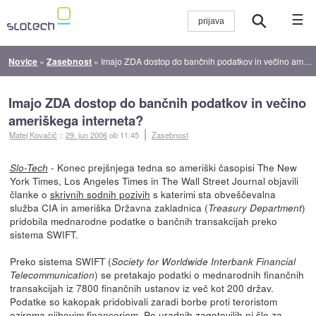
☰
Novice
»
Zasebnost
»
Imajo ZDA dostop do bančnih podatkov in večino ameriškega interneta?
Imajo ZDA dostop do bančnih podatkov in večino
ameriškega interneta?
Matej Kovačič
::
29. jun 2006
ob 11:45
Zasebnost
- Konec prejšnjega tedna so ameriški časopisi The New
Slo-Tech
York Times, Los Angeles Times in The Wall Street Journal objavili
članke o
skrivnih sodnih pozivih
s katerimi sta obveščevalna
služba CIA in ameriška Državna zakladnica (
)
Treasury Department
pridobila mednarodne podatke o bančnih transakcijah preko
sistema SWIFT.
Preko sistema SWIFT (
Society for Worldwide Interbank Financial
) se pretakajo podatki o mednarodnih finančnih
Telecommunication
transakcijah iz 7800 finančnih ustanov iz več kot 200 držav.
Podatke so kakopak pridobivali zaradi borbe proti teroristom
oziroma njihovim financerjem. Po uradnih zagotovilih ni šlo za