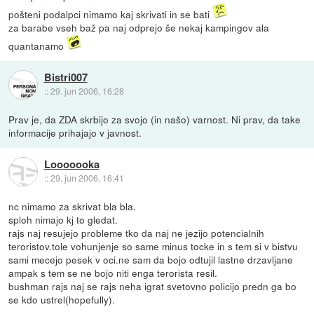
pošteni podalpci nimamo kaj skrivati in se bati
za barabe vseh baž pa naj odprejo še nekaj kampingov ala
quantanamo
Bistri007
::
29. jun 2006, 16:28
Prav je, da ZDA skrbijo za svojo (in našo) varnost. Ni prav, da take
informacije prihajajo v javnost.
Looooooka
::
29. jun 2006, 16:41
nc nimamo za skrivat bla bla.
sploh nimajo kj to gledat.
rajs naj resujejo probleme tko da naj ne jezijo potencialnih
teroristov.tole vohunjenje so same minus tocke in s tem si v bistvu
sami mecejo pesek v oci.ne sam da bojo odtujil lastne drzavljane
ampak s tem se ne bojo niti enga terorista resil.
bushman rajs naj se rajs neha igrat svetovno policijo predn ga bo
se kdo ustrel(hopefully).