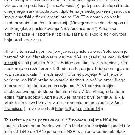
izkopavanje podatkov (tim.
), pač pa so dostopali le do
data mining
omejenega števila podatkov. Kljub temu je sedaj povsem jasno, da
imajo ameriški državni organi preko SWIFT-a dostop do vseh
mednarodnih finančnih transakcij. (Mimogrede: se še kdo spomni
izmikanj glede prisluškovanja NSA Američanom?) Ameriška
administracija je razkritje kritizirala, saj naj bi škodilo učinkovitosti
boja proti terorizmu.
Hkrati s tem razkritjem pa je v javnost prišlo še eno. Salon.com je
namreč
objavil članek
o tem, da ima NSA na (sedaj ne več)
skrivni
lokaciji
v lasti podjetja AT&T v Bridgetonu tim. "varno sobico", kjer
nadzoruje omrežni promet. Glede na to, da je v Bridgetonu glavno
vozlišče za lokalni in mednarodni promet podjetja AT&T je zelo
verjetno, da NSA preko te lokacije nadzoruje večino ameriškega
interneta in telefonskega omrežja, saj AT&T pokriva tretjino
širokopasovnega dostopa do interneta v ZDA. Mimogrede, to ni
edina "tajna sobica". Aprila 2006 je namreč bivši tehnik AT&T-ja
Mark Klein v
svoji izjavi
razkril
še eno tako tajno lokacijo v San
Franciscu
(na voljo so tudi
fotografije (glej stran 14))
.
To razkritje pa za poznavalce ni nič novega, saj ima NSA že
tradicijo tovrstnega "sodelovanja" s telekomunikacijskimi podjetji. V
letih od 1945 do 1975 je namreč NSA oz. njen predhodnik Black