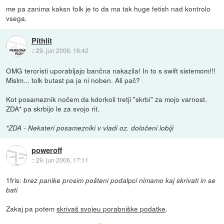
me pa zanima kaksn folk je to da ma tak huge fetish nad kontrolo
vsega.
Pithlit
::
29. jun 2006, 16:42
OMG teroristi uporabljajo bančna nakazila! In to s swift sistemom!!!
Mislm... tolk butast pa ja ni noben. Ali pač?
Kot posameznik nočem da kdorkoli tretji "skrbi" za mojo varnost.
ZDA* pa skrbijo le za svojo rit.
*ZDA - Nekateri posamezniki v vladi oz. določeni lobiji
poweroff
::
29. jun 2006, 17:11
1fris:
brez panike prosim pošteni podalpci nimamo kaj skrivati in se
bati
Zakaj pa potem
skrivaš svojeu porabniške podatke
.