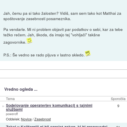
Jah, čemu pa si tako žalosten? Vidiš, sam sem tako kot Matthai za
spoštovanje zasebnosti posameznika.
Pa vendarle. Mi ni problem objavit par podatkov o sebi, kar za tebe
težko rečem. Jah, škoda, da imajo tej "vohljači" takšne
zagovornike.
P.S.: Še vedno se rado pljuva v lastno skledo.
Vredno ogleda ...
Tema
Sporočila
»
Sodelovanje operaterjev komunikacij s tajnimi
9
službami
poweroff
Oddelek:
Novice
/
Zasebnost
»
Zakaj v Kaliforniji ni bil sprejet zakon, ki bi prepovedal