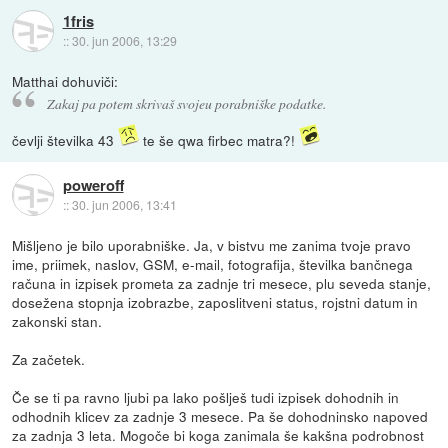
1fris
::
30. jun 2006, 13:29
Matthai dohuviči:
Zakaj pa potem skrivaš svojeu porabniške podatke.
čevlji številka 43
te še qwa firbec matra?!
poweroff
::
30. jun 2006, 13:41
Mišljeno je bilo uporabniške. Ja, v bistvu me zanima tvoje pravo
ime, priimek, naslov, GSM, e-mail, fotografija, številka bančnega
računa in izpisek prometa za zadnje tri mesece, plu seveda stanje,
dosežena stopnja izobrazbe, zaposlitveni status, rojstni datum in
zakonski stan.
Za začetek.
Če se ti pa ravno ljubi pa lako pošlješ tudi izpisek dohodnih in
odhodnih klicev za zadnje 3 mesece. Pa še dohodninsko napoved
za zadnja 3 leta. Mogoče bi koga zanimala še kakšna podrobnost