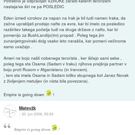
Potrebno je odpravljati VZROKE zaradi katerih terorizem
nastaja/se širi ne pa POSLEDIC
Eden izmed vzrokov za napan na Irak je bil tudi namen Iraka, da
začne uprabljati prodajo nafte za evre, kar bi imelo za posledico
razširitev takega početja tudi na druge države z nafto, kar bi
pomenijo za BushLandijo(tm) propad . Poleg tega jim
zunanjetrgovinski dolg vsako leto narašča, kar pomeni večinoma
samo uvažajo .
Ameri ne bojo našli nobenega terorista , ker iščejo sami sebe ,
poleg tega sta Osama (Sadam v Iraku) njihova prejšnja partner v
boju proti Rusom v Afganistanu (in Irancem).
, tem sta imela Osama in Sadam toliko skupnega kot Janez Novak
z življenjem metuljev (in nista bila povezana).
Empire is going down
!
Matevžk
::
30. jun 2006, 09:39
Empire is going down
!