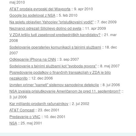
maj 2010
AT&T prodaja evropski del Wayporta
::
9. apr 2010
Google bo sodeloval z NSA
::
5. feb 2010
Na spletu objavljen Yahoojev "prisluškovalni vodič"
::
7. dec 2009
Neznanci odrezali Silicijevo dolino od sveta
::
11. apr 2009
V ZDA kršijo tudi zasebnost predsedniških kandidatov?
::
21. mar
2008
Sodelovanje operaterjev komunikacij s tajnimi službami
::
18. dec
2007
Odklepanje iPhona na CNN
::
3. sep 2007
Sodelovanje s tajnimi službami kot "svoboda govora"
::
8. maj 2007
Posredovanje podatkov o finančnih transakcijah v ZDA je bilo
nezakonito
::
12. dec 2006
Izvrsten primer "pameti" sistemov samodejne detekcije
::
8. jul 2006
NSA izvajala prisluškovanje Američanom že pred 11. septembrom?
::
3. jul 2006
Kar milijardo prodanih računalnikov
::
2. jul 2002
AT&T Comcast
::
23. dec 2001
Predavanje o VNC
::
10. dec 2001
NSA
::
25. maj 2001