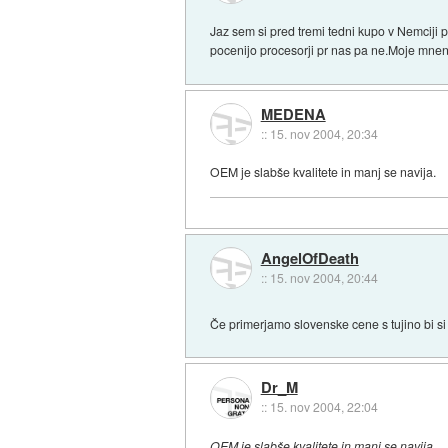
Jaz sem si pred tremi tedni kupo v Nemciji
pocenijo procesorji pr nas pa ne.Moje mnenje 
MEDENA
::
15. nov 2004, 20:34
OEM je slabše kvalitete in manj se navija.
AngelOfDeath
::
15. nov 2004, 20:44
Če primerjamo slovenske cene s tujino bi si 
Dr_M
::
15. nov 2004, 22:04
OEM je slabše kvalitete in manj se navija.