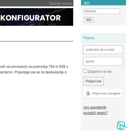
Išči:
Zadnje novice
Prijava
eti vsi procesorji za podnožja 754 in 939 z
Zapomni si me
empron. Pojavljajo pa se že špekulacije o
nov uporabnik
pozabili geslo?