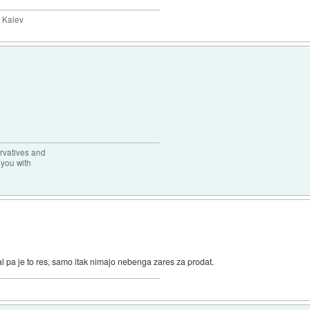
y Kalev
rvatives and
 you with
al pa je to res, samo itak nimajo nebenga zares za prodat.