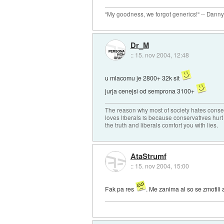
"My goodness, we forgot generics!" -- Dann
Dr_M
::
15. nov 2004, 12:48
u mlacomu je 2800+ 32k sit
jurja cenejsi od semprona 3100+
The reason why most of society hates conse
loves liberals is because conservatives hurt
the truth and liberals comfort you with lies.
AtaStrumf
::
15. nov 2004, 15:00
Fak pa res
. Me zanima al so se zmotili 