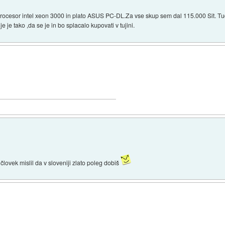
 procesor intel xeon 3000 in plato ASUS PC-DL.Za vse skup sem dal 115.000 Sit. Tu
je tako ,da se je in bo splacalo kupovati v tujini.
človek mislil da v sloveniji zlato poleg dobiš