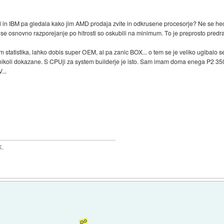
l in IBM pa gledala kako jim AMD prodaja zvite in odkrusene procesorje? Ne se hec
i, se osnovno razporejanje po hitrosti so oskubili na minimum. To je preprosto predr
sam statistika, lahko dobis super OEM, al pa zanic BOX... o tem se je veliko ugibalo 
nikoli dokazane. S CPUji za system builderje je isto. Sam imam doma enega P2 3
...
K.