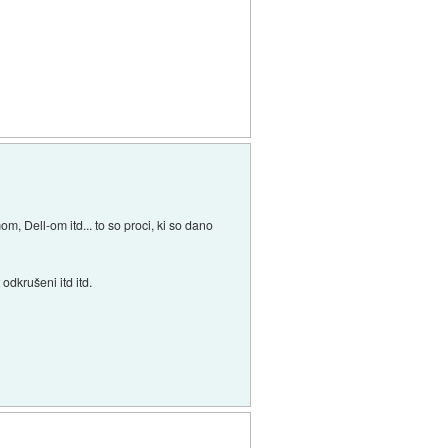
, Dell-om itd... to so proci, ki so dano
 odkrušeni itd itd.