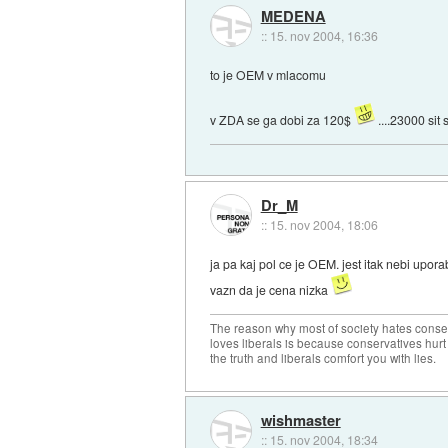
MEDENA
::
15. nov 2004, 16:36
to je OEM v mlacomu
v ZDA se ga dobi za 120$
....23000 sit 
Dr_M
::
15. nov 2004, 18:06
ja pa kaj pol ce je OEM. jest itak nebi upor
vazn da je cena nizka
The reason why most of society hates conse
loves liberals is because conservatives hurt
the truth and liberals comfort you with lies.
wishmaster
::
15. nov 2004, 18:34