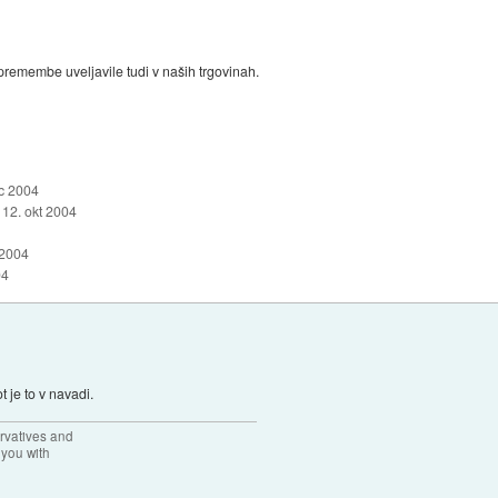
remembe uveljavile tudi v naših trgovinah.
c 2004
:
12. okt 2004
 2004
04
 je to v navadi.
rvatives and
 you with