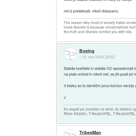
mit iz preteklosti. nikoli dokazano.
The reason why most of society hates conse
loves liberals is because conservatives hurt
the truth and liberals comfort you with lies.
Boeing
::
15. nov 2004, 23:52
Slabše kvalitete in slabše OC sposobnosti i
na plato enkrat in nikoli več, se jih pusti pri m
V bistvu so to identični proci kot box verzije 
J
Ko segaš po zvezdah ne skrbi, če kakšno zgr
R50e AS355n, T-Rex600FBL, T-Rex500FBL, 
TribesMan