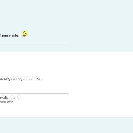
si morte mislit
abu originalnega hladlnika.
rvatives and
 you with