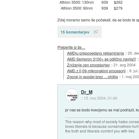
Athlon 3500: 130nm
939
$262
Athlon 3500: 90nm
939
$279
Zdaj moramo samo še počakati, da se bodo te sp
15 komentarjev
Preberite si še…
AMDju prepovedano reklamiranje
::
25. de
AMD Sempron 3100+ se odlično navija!!!
:
Znižanje cen procesorjev
::
21. avg 2004
AMD z 0,09-mikronskimi procesorji
::
6. jul
Zgoraj in spodaj brez ... ohišja
::
1. maj 20
Dr_M
::
15. nov 2004, 01:45
pr nas se bodo kvecjemu se mal podrazil, kot
The reason why most of society hates conse
loves liberals is because conservatives hurt
the truth and liberals comfort you with lies.