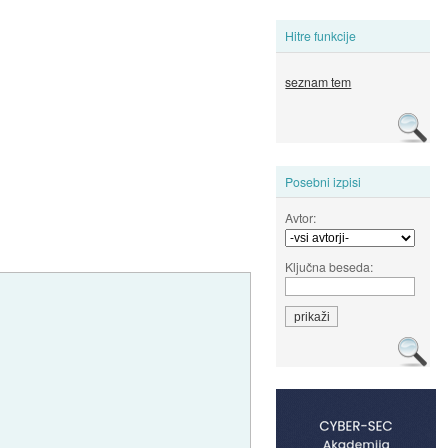
Hitre funkcije
seznam tem
Posebni izpisi
Avtor:
Ključna beseda: