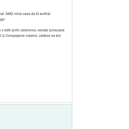
at. AMD nima casa da bi sortiral
ago.
se v letih prvih celeronov, vendar povezave
50 iz Compaqove masine, zadeva se kot