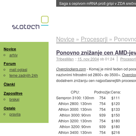
BMW v vozilih začel predvajati reklame
::
dane
Novice
»
Procesorji
»
Ponovno
Novice
Ponovno znižanje cen AMD-jev
arhiv
TribesMan
::
15. nov 2004
ob 01:24
Procesorj
Forum
Overclockers.com
- Komaj je minil teden od poce
mali oglasi
nazivnimi hitrostmi od 2800+ do 3500+.
Overclo
teme zadnjih 24h
dodatnem znižanju cen najpočasnejših procesorj
Članki
CPU:
Podnožje:
Cena:
Zaposlitve
Sempron 3100: 130nm
754
$111
brskaj
Athlon 2800: 130nm
754
$120
Ostalo
Athlon 3000: 130nm
754
$133
pravila
Athlon 3000: 90nm
939
$150
Athlon 3200: 130nm
754
$180
Athlon 3200: 90nm
939
$180
Athlon 3400: 130nm
754
$216