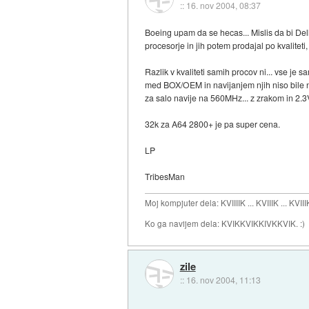
::
16. nov 2004, 08:37
Boeing upam da se hecas... Mislis da bi Del
procesorje in jih potem prodajal po kvalitet
Razlik v kvaliteti samih procov ni... vse je 
med BOX/OEM in navijanjem njih niso bile 
za salo navije na 560MHz... z zrakom in 2.3V
32k za A64 2800+ je pa super cena.
LP
TribesMan
Moj kompjuter dela: KVIIIIK ... KVIIIK ... KVIII
Ko ga navijem dela: KVIKKVIKKIVKKVIK. :)
zile
::
16. nov 2004, 11:13