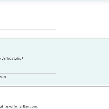
 prejsnjega tedna?
ščini
pri naslednjem znižanju cen.