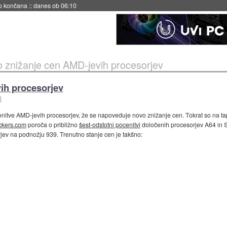
s ob 06:09
 znižanje cen AMD-jevih procesorjev
ih procesorjev
i
nitve AMD-jevih procesorjev, že se napoveduje novo znižanje cen. Tokrat so na tap
ckers.com
poroča o približno
šest-odstotni pocenitvi
določenih procesorjev A64 in S
ev na podnožju 939. Trenutno stanje cen je takšno: