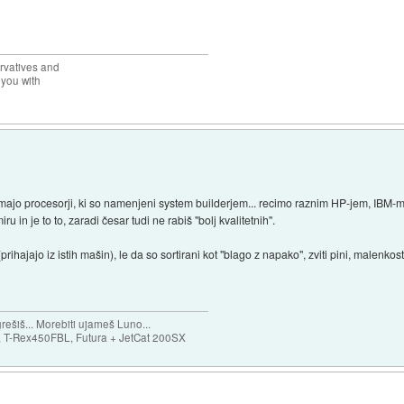
rvatives and
 you with
majo procesorji, ki so namenjeni system builderjem... recimo raznim HP-jem, IBM-mom
iru in je to to, zaradi česar tudi ne rabiš "bolj kvalitetnih".
(prihajajo iz istih mašin), le da so sortirani kot "blago z napako", zviti pini, malenkost
ešiš... Morebiti ujameš Luno...
T-Rex450FBL, Futura + JetCat 200SX