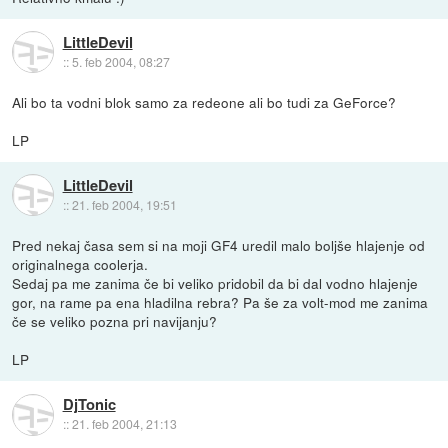
LittleDevil
::
5. feb 2004, 08:27
Ali bo ta vodni blok samo za redeone ali bo tudi za GeForce?
LP
LittleDevil
::
21. feb 2004, 19:51
Pred nekaj časa sem si na moji GF4 uredil malo boljše hlajenje od
originalnega coolerja.
Sedaj pa me zanima če bi veliko pridobil da bi dal vodno hlajenje
gor, na rame pa ena hladilna rebra? Pa še za volt-mod me zanima
če se veliko pozna pri navijanju?
LP
DjTonic
::
21. feb 2004, 21:13