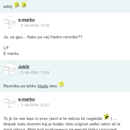
eddy
e-marko
::
3. feb 2004, 19:35
Ja, za gpu... Kako pa naj hladim ramnike??
LP
E-marko
Jok3r
::
3. feb 2004, 19:54
Ramnike pa lahko
hladis
tako
e-marko
::
3. feb 2004, 20:27
To je že vse lepo in prav (sem si ta rebrca že nagledal
) ...
Ampak malo dvomim kaj je boljše; tisto original veliko rebro ali ta
mala rebrca. Malo bolj enakomerno se menda lahko razporedi