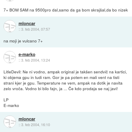
7+ BOM SAM na 9500pro dal,samo da ga bom skrajšal,da bo nizek
mloncar
::
3. feb 2004, 07:57
na moji je vulcano 7+
e-marko
::
3. feb 2004, 13:24
LitleDevil: Ne ni vodno, ampak original je takšen sendvič na kartici,
ki objema gpu in tudi ram. Gor je pa potem en mali vent na tisti
strani kjer je gpu. Temperature ne vem, ampak na dotik je navita
zelo vroča. Vodno bi bilo fajn, ja ... Če kdo prodaja se naj javi!
LP
E-marko
mloncar
::
3. feb 2004, 16:10