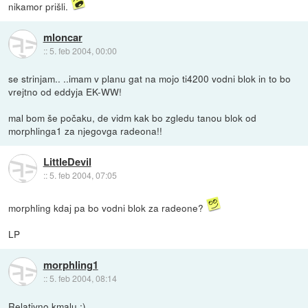
nikamor prišli.
mloncar
::
5. feb 2004, 00:00
se strinjam.. ..imam v planu gat na mojo ti4200 vodni blok in to bo
vrejtno od eddyja EK-WW!
mal bom še počaku, de vidm kak bo zgledu tanou blok od
morphlinga1 za njegovga radeona!!
LittleDevil
::
5. feb 2004, 07:05
morphling kdaj pa bo vodni blok za radeone?
LP
morphling1
::
5. feb 2004, 08:14
Relativno kmalu :)