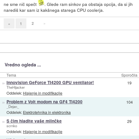
ne sme nič spečt
. Glede ram sinkov pa obstaja opcija, da si jih
narediš kar sam iz kakšnega starega CPU coolerja.
2
»
«
1
Vredno ogleda ...
Tema
Sporočila
»
Innovision GeForce TI4200 GPU ventilator!
19
TheHijacker
Oddelek:
Hlajenje in modifikacije
»
Problem z Volt modom na GF4 TI4200
104
_Dejan_
Oddelek:
Elektrotehnika in elektronika
»
S čim hladite vaše mlinčke
29
scrnko
Oddelek:
Hlajenje in modifikacije