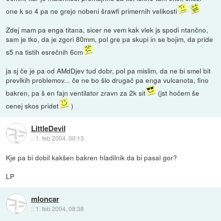
one k so 4 pa ne grejo nobeni šrawfi primernih velikosti
Zdej mam pa enga titana, sicer ne vem kak vlek js spodi ntančno,
sam je tko, da je zgori 80mm, pol gre pa skupi in se bojim, da pride
s5 na tistih esrečnih 6cm
ja sj če je pa od AMdDjev tud dobr, pol pa mislim, da ne bi smel bit
prevlkih problemov... če ne bo šlo drugač pa enga vulcanota, fino
bakren, pa š en fajn ventilator zravn za 2k sit
(jst hočem še
cenej skos pridet
)
LittleDevil
::
1. feb 2004, 00:13
Kje pa bi dobil kakšen bakren hladilnik da bi pasal gor?
LP
mloncar
::
1. feb 2004, 08:38