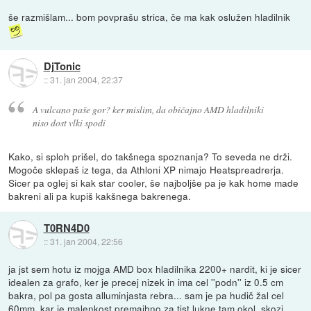
še razmišlam... bom povprašu strica, če ma kak oslužen hladilnik
DjTonic
::
31. jan 2004, 22:37
A vulcano paše gor? ker mislim, da običajno AMD hladilniki
niso dost vlki spodi
Kako, si sploh prišel, do takšnega spoznanja? To seveda ne drži.
Mogoče sklepaš iz tega, da Athloni XP nimajo Heatspreadrerja.
Sicer pa oglej si kak star cooler, še najboljše pa je kak home made
bakreni ali pa kupiš kakšnega bakrenega.
T0RN4D0
::
31. jan 2004, 22:56
ja jst sem hotu iz mojga AMD box hladilnika 2200+ nardit, ki je sicer
idealen za grafo, ker je precej nizek in ima cel ''podn'' iz 0.5 cm
bakra, pol pa gosta alluminjasta rebra... sam je pa hudič žal cel
60mm, kar je malenkost premajhno za tist lukne tam okol, skozi