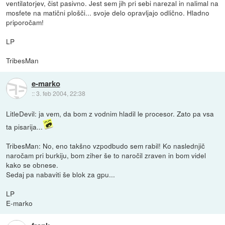
ventilatorjev, čist pasivno. Jest sem jih pri sebi narezal in nalimal na
mosfete na matični plošči... svoje delo opravljajo odlično. Hladno
priporočam!
LP
TribesMan
e-marko
::
3. feb 2004, 22:38
LitleDevil: ja vem, da bom z vodnim hladil le procesor. Zato pa vsa
ta pisarija...
TribesMan: No, eno takšno vzpodbudo sem rabil! Ko naslednjič
naročam pri burkiju, bom ziher še to naročil zraven in bom videl
kako se obnese.
Sedaj pa nabaviti še blok za gpu...
LP
E-marko