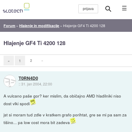
☰
Forum
»
Hlajenje in modifikacije
»
Hlajenje GF4 Ti 4200 128
Hlajenje GF4 Ti 4200 128
2
»
«
1
T0RN4D0
::
31. jan 2004, 22:00
A vulcano paše gor? ker mislim, da običajno AMD hladilniki niso
dost vlki spodi
jst si moram tud zdle v kratkem grafo porihtat, gre se mi pa sam za
tišino... pa low cost mora bit zadeva