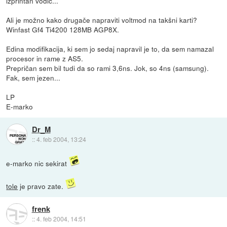
izprintan vodič...
Ali je možno kako drugače napraviti voltmod na takšni karti?
Winfast Gf4 Ti4200 128MB AGP8X.
Edina modifikacija, ki sem jo sedaj napravil je to, da sem namazal
procesor in rame z AS5.
Prepričan sem bil tudi da so rami 3,6ns. Jok, so 4ns (samsung).
Fak, sem jezen...
LP
E-marko
Dr_M
::
4. feb 2004, 13:24
e-marko nic sekirat
tole
je pravo zate.
frenk
::
4. feb 2004, 14:51