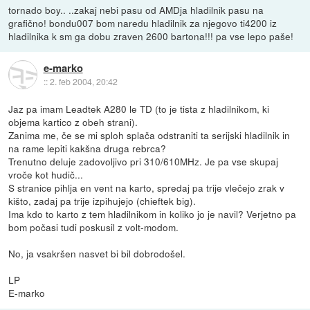
tornado boy.. ..zakaj nebi pasu od AMDja hladilnik pasu na
grafično! bondu007 bom naredu hladilnik za njegovo ti4200 iz
hladilnika k sm ga dobu zraven 2600 bartona!!! pa vse lepo paše!
e-marko
::
2. feb 2004, 20:42
Jaz pa imam Leadtek A280 le TD (to je tista z hladilnikom, ki
objema kartico z obeh strani).
Zanima me, če se mi sploh splača odstraniti ta serijski hladilnik in
na rame lepiti kakšna druga rebrca?
Trenutno deluje zadovoljivo pri 310/610MHz. Je pa vse skupaj
vroče kot hudič...
S stranice pihlja en vent na karto, spredaj pa trije vlečejo zrak v
kišto, zadaj pa trije izpihujejo (chieftek big).
Ima kdo to karto z tem hladilnikom in koliko jo je navil? Verjetno pa
bom počasi tudi poskusil z volt-modom.
No, ja vsakršen nasvet bi bil dobrodošel.
LP
E-marko