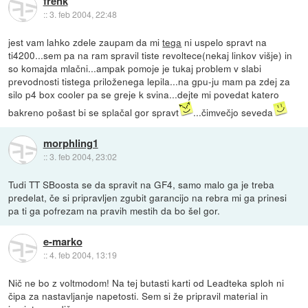
frenk
::
3. feb 2004, 22:48
jest vam lahko zdele zaupam da mi
tega
ni uspelo spravt na
ti4200...sem pa na ram spravil tiste revoltece(nekaj linkov višje) in
so komajda mlačni...ampak pomoje je tukaj problem v slabi
prevodnosti tistega priloženega lepila...na gpu-ju mam pa zdej za
silo p4 box cooler pa se greje k svina...dejte mi povedat katero
bakreno pošast bi se splačal gor spravt
...čimvečjo seveda
morphling1
::
3. feb 2004, 23:02
Tudi TT SBoosta se da spravit na GF4, samo malo ga je treba
predelat, če si pripravljen zgubit garancijo na rebra mi ga prinesi
pa ti ga pofrezam na pravih mestih da bo šel gor.
e-marko
::
4. feb 2004, 13:19
Nič ne bo z voltmodom! Na tej butasti karti od Leadteka sploh ni
čipa za nastavljanje napetosti. Sem si že pripravil material in