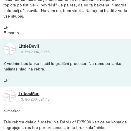
toplota po tisti veliki površini? Je pa res, da so ta bakrena in morda
zato bolj učinkovita. Ne vem no, bom videl... Najraje bi hladil z vodo
vse skupaj.
LP
E-marko
LittleDevil
::
3. feb 2004, 20:55
Z vodnim boš lahko hladil le grafični procesor. Na rame pa lahko
nalimaš hladilna rebra.
LP
TribesMan
::
3. feb 2004, 21:43
e-marko:
Tale rebrca delajo čudeže. Na RAMu of FX5900 kartice se komajda
segrejejo... res top performance... in to brez kakršnihkoli