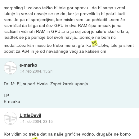
morphling1: zelooo težko bi tole gor spravu...da bi samo zvrtal
luknje in vrezal navoje se ne da, ker je prevelik in bi pokril tudi
ram...to pa ni sprejemljivo, ker mislm ram tud pohladit...sem že
razmišlal da bi ga dal čez GPU in dva RAM čipa ampak je na
različnih višinah RAM in GPU...no ja sej zdej je siluro skor crknu,
leadtek se pa pomoje bol švoh navija...pomoje ne bom nč
modal...čez kšn mesc bo treba menat grafiko
...btw, tole je silent
boost za A64 in je od navadnega večji za kakšen cm
e-marko
::
4. feb 2004, 15:24
Dr_M: Ej, super! Hvala. Zopet žarek upanja...
LP
E-marko
LittleDevil
::
4. feb 2004, 23:15
Kot vidim bo treba dat na naše grafične vodno, drugače ne bomo