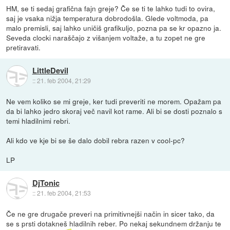
HM, se ti sedaj grafična fajn greje? Če se ti te lahko tudi to ovira,
saj je vsaka nižja temperatura dobrodošla. Glede voltmoda, pa
malo premisli, saj lahko uničiš grafikuljo, pozna pa se kr opazno ja.
Seveda clocki naraščajo z višanjem voltaže, a tu zopet ne gre
pretiravati.
LittleDevil
::
21. feb 2004, 21:29
Ne vem koliko se mi greje, ker tudi preveriti ne morem. Opažam pa
da bi lahko jedro skoraj več navil kot rame. Ali bi se dosti poznalo s
temi hladilnimi rebri.
Ali kdo ve kje bi se še dalo dobil rebra razen v cool-pc?
LP
DjTonic
::
21. feb 2004, 21:53
Če ne gre drugače preveri na primitivnejši način in sicer tako, da
se s prsti dotakneš hladilnih reber. Po nekaj sekundnem držanju te