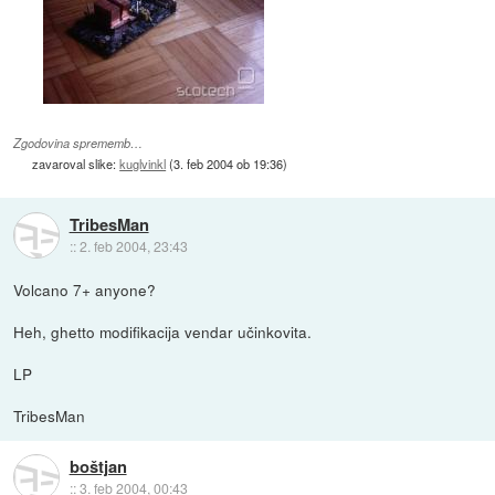
Zgodovina sprememb…
zavaroval slike:
kuglvinkl
(
3. feb 2004 ob 19:36
)
TribesMan
::
2. feb 2004, 23:43
Volcano 7+ anyone?
Heh, ghetto modifikacija vendar učinkovita.
LP
TribesMan
boštjan
::
3. feb 2004, 00:43