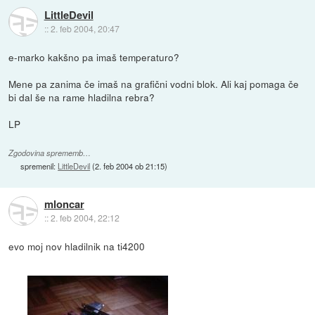
LittleDevil
::
2. feb 2004, 20:47
e-marko kakšno pa imaš temperaturo?
Mene pa zanima če imaš na grafični vodni blok. Ali kaj pomaga če
bi dal še na rame hladilna rebra?
LP
Zgodovina sprememb…
spremenil:
LittleDevil
(
2. feb 2004 ob 21:15
)
mloncar
::
2. feb 2004, 22:12
evo moj nov hladilnik na ti4200