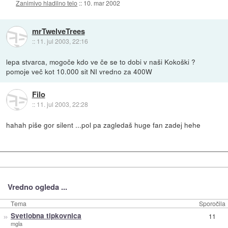
Zanimivo hladilno telo
::
10. mar 2002
mrTwelveTrees
::
11. jul 2003, 22:16
lepa stvarca, mogoče kdo ve če se to dobi v naši Kokoški ?
pomoje več kot 10.000 sit NI vredno za 400W
Filo
::
11. jul 2003, 22:28
hahah piše gor silent ...pol pa zagledaš huge fan zadej hehe
Vredno ogleda ...
Tema
Sporočila
»
Svetlobna tipkovnica
11
mgla