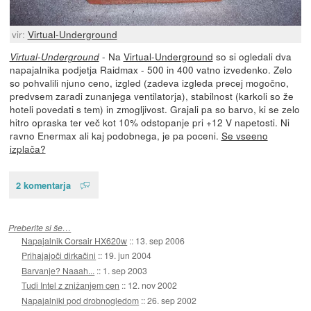
vir:
Virtual-Underground
- Na
Virtual-Underground
so si ogledali dva
Virtual-Underground
napajalnika podjetja Raidmax - 500 in 400 vatno izvedenko. Zelo
so pohvalili njuno ceno, izgled (zadeva izgleda precej mogočno,
predvsem zaradi zunanjega ventilatorja), stabilnost (karkoli so že
hoteli povedati s tem) in zmogljivost. Grajali pa so barvo, ki se zelo
hitro opraska ter več kot 10% odstopanje pri +12 V napetosti. Ni
ravno Enermax ali kaj podobnega, je pa poceni.
Se vseeno
izplača?
2 komentarja
Preberite si še…
Napajalnik Corsair HX620w
::
13. sep 2006
Prihajajoči dirkačini
::
19. jun 2004
Barvanje? Naaah...
::
1. sep 2003
Tudi Intel z znižanjem cen
::
12. nov 2002
Napajalniki pod drobnogledom
::
26. sep 2002