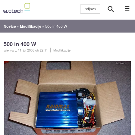
☰
Novice
»
Modifikacije
»
500 in 400 W
500 in 400 W
alien-w
::
11. jul 2003
ob 22:11
Modifikacije