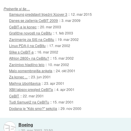
Preberite si še…
Samsung predstavil trpežni Xcover 3
::
12. mar 2015
Danes se začenja CeBIT 2009
::
3. mar 2009
CeBIT-a je konec
::
20. mar 2003
Grafične novosti na CeBitu
::
1. feb 2003
Zanimanje za SIS na CeBitu
::
19. mar 2002
Linux PDA-ji na CeBitu
::
17. mar 2002
Slike s CeBIT-a
::
16. mar 2002
Athlon 2800+ na CeBitu?
::
15. mar 2002
Zanimivo hladilno telo
::
10. mar 2002
Malo pomembnejša anketa
::
24. okt 2001
Za konec ...
::
23. jun 2001
Majhna izboljšavica
::
23. apr 2001
XBit labsov pregled CeBITa
::
4. apr 2001
CeBIT
::
22. mar 2001
Tudi Samuel2 na CeBITu
::
15. mar 2001
Dodana je "Kdo smo?" sekcija
::
29. nov 2000
Boeing
::
20. mar 2002, 22:50