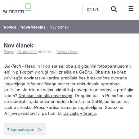
☰
Novice
»
Nova vsebina
»
Nov članek
Nov članek
Sergio
::
20. mar 2002
ob 22:34
Nova vsebina
- Reso in Hlod sta se, oba z digitalnim fotoaparatusom v
Slo-Tech
eni in piškotom v drugi roki, znašla na CeBitu. Oba sta se brez
privilegija novinarske kartice prebijala čez brezkončne dvorane
največjega računalniškega sejma ter občudovala uporabne
pritikline. Je bilo na sejmu videti kaj novega v primerjavi s prejšnjim
letom?
Naj okoli sto slik pove svoje
. Drugače pa - s Primožem sva
se zaobljubila, da bova prihodnje leto šla na CeBit, pa četudi na
lastne stroške. Press kartica nama je zagotovljena. Sedež na
ATIjevi predstavitvi pa tudi :D.
Uživajte v branju
.
7 komentarjev