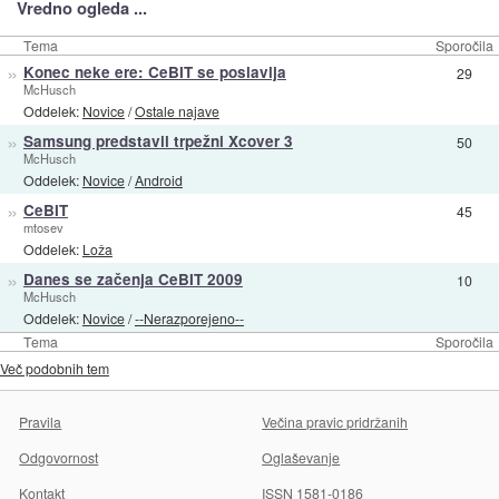
Vredno ogleda ...
Tema
Sporočila
»
Konec neke ere: CeBIT se poslavlja
29
McHusch
Oddelek:
Novice
/
Ostale najave
»
Samsung predstavil trpežni Xcover 3
50
McHusch
Oddelek:
Novice
/
Android
»
CeBIT
45
mtosev
Oddelek:
Loža
»
Danes se začenja CeBIT 2009
10
McHusch
Oddelek:
Novice
/
--Nerazporejeno--
Tema
Sporočila
Več podobnih tem
Pravila
Večina pravic pridržanih
Odgovornost
Oglaševanje
Kontakt
ISSN 1581-0186