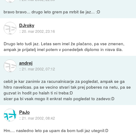
bravo bravo... drugo leto grem pa mrbit še jaz... :D
DJroky
::
20. mar 2002, 23:16
Drugo leto tudi jaz. Letas sem imel že plačano, pa vse zmenen,
ampak je prijatelj imel potem v ponedeljek diplomo in nisva šla.
andrej
::
21. mar 2002, 07:12
cebit je kar zanimiv za racunalnicarje za pogledat, ampak se ga
hitro navelicas. pa se vecino stvari tak prej poberes na netu, pa se
guzvat in hodit po halah ti ni treba:D
sicer pa bi vsak mogo it enkrat malo pogledat to zadevo:D
PaJo
::
21. mar 2002, 08:42
Hm.... nasledno leto pa upam da bom tudi jaz utegnil:D