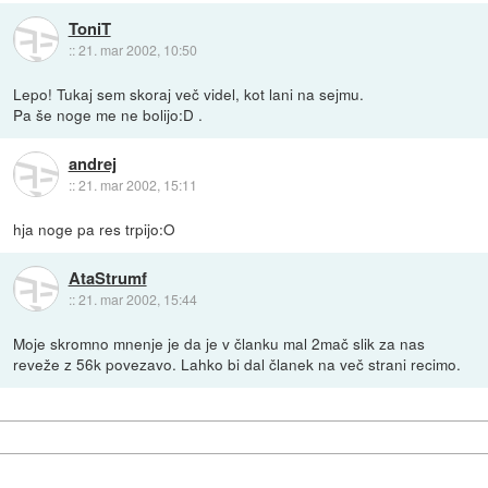
ToniT
::
21. mar 2002, 10:50
Lepo! Tukaj sem skoraj več videl, kot lani na sejmu.
Pa še noge me ne bolijo:D .
andrej
::
21. mar 2002, 15:11
hja noge pa res trpijo:O
AtaStrumf
::
21. mar 2002, 15:44
Moje skromno mnenje je da je v članku mal 2mač slik za nas
reveže z 56k povezavo. Lahko bi dal članek na več strani recimo.