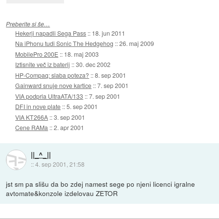
Preberite si še…
Hekerji napadli Sega Pass
::
18. jun 2011
Na iPhonu tudi Sonic The Hedgehog
::
26. maj 2009
MobilePro 200E
::
18. maj 2003
Iztisnite več iz baterij
::
30. dec 2002
HP-Compaq: slaba poteza?
::
8. sep 2001
Gainward snuje nove kartice
::
7. sep 2001
VIA podprla UltraATA/133
::
7. sep 2001
DFI in nove plate
::
5. sep 2001
VIA KT266A
::
3. sep 2001
Cene RAMa
::
2. apr 2001
||_^_||
::
4. sep 2001, 21:58
jst sm pa slišu da bo zdej namest sege po njeni licenci igralne
avtomate&konzole izdelovau ZETOR