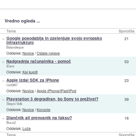
Vredno ogleda ...
Tema
Sporočila
»
Google posodablja in ozelenjuje svojo evropsko
21
infrastrukturo
Balandeque
Oddelek:
Novice
/
Ostale najave
»
Nadgradnja računalnika - pomoč
53
iDare
Oddelek:
Kaj kupiti
»
Apple izdal SDK za iPhone
23
root987
Oddelek:
Novice
/
Apple iPhone/iPad/iPod
»
Playstation 3 degradiran, bo Sony to preživel?
39
Stepni Volk
Oddelek:
Novice
/
Konzole
»
Dlančnik ali prenosnik na faksu?
16
Buco2
Oddelek:
Loža
Tema
Sporočila