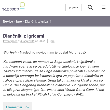
☰
Novice
»
Igre
»
Dlančniki z igricami
Dlančniki z igricami
Pretorijanec
::
4. sep 2001
ob 20:51
Igre
- Naslednjo novico nam je poslal MorpheusX:
Slo-Tech
Kot nekateri veste, se namerava Sega umakniti iz igričarske
hardware scene in se osredotočiti na izdelovanje iger.
Tu
sem
zasledil informacijo, da se Sega namerava povezati s Synovial Inc.
s pomočjo katerega bo izdelovala igre za popularne dlančnike in
njihove operacijske sisteme. Sega tako namerava klasike, kot so
Sonic The Hedgehog prenesti na dlančnike. Po zgodbi sodeč, naj
bi bila prva skupna igra firm imenovana Virtual Game Gear, ki naj
bi delovala na Pocket PC-jih kot je Compaq-ov iPAQ.
1 komentar