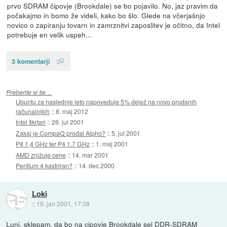
prvo SDRAM čipovje (Brookdale) se bo pojavilo. No, jaz pravim da
počakajmo in bomo že videli, kako bo šlo. Glede na včerjašnjo
novico o zapiranju tovarn in zamrznitvi zaposlitev je očitno, da Intel
potrebuje en velik uspeh...
3 komentarji
Preberite si še…
Ubuntu za naslednje leto napoveduje 5% delež na novo prodanih
računalnikih
::
8. maj 2012
Intel škrtari
::
26. jul 2001
Zakaj je CompaQ prodal Alpho?
::
5. jul 2001
P4 1,4 GHz ter P4 1.7 GHz
::
1. maj 2001
AMD znižuje cene
::
14. mar 2001
Pentium 4 kastriran?
::
14. dec 2000
Loki
::
19. jan 2001, 17:38
Luni, sklepam, da bo na cipovje Brookdale sel DDR-SDRAM