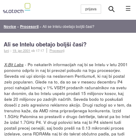
☰
Novice
»
Procesorji
»
Ali se Intelu obetajo boljši časi?
Ali se Intelu obetajo boljši časi?
luni
::
19. jan 2001
ob 17:17
Procesorji
- Po nekaterih informacijah naj bi se Intelu v letu 2001
X-Bit Labs
ponovno odprlo in naj bi prevzel pobudo na trgu procesorjev.
Seveda vsi upi slonijo na neslavnem Pentiumu4, ki naj bi postal
zelo popularen. Glede na to, da so se v mesecu decembru P4
proci nahajali komaj v 1% VSEH prodanih računalnikov na svetu
kar dvomim, da bo Intelu uspelo prodati 15 milijonov kosov, kaj
šele 20 milijonov po zadnjih načrtih. Seveda bodo to poskušali
doseči z zelo agresivno reklamno akcijo. Drugi razlogi so v tem, da
trenutno kaže, da AMD nima pripravljenega konkurenta. Izzid
1.5GHz Palomina so prestavili v drugo četrtletje, takrat pa bo Intel
že izdal 1.7GHz P4. V drugi polovici leta naj bi P4 sistemi tudi
postali precej cenejši, saj bodo prešli na 0.13 mikronski proces
izdelave, cena RDRAMa naj bi do takrat občutno padla, pa tudi