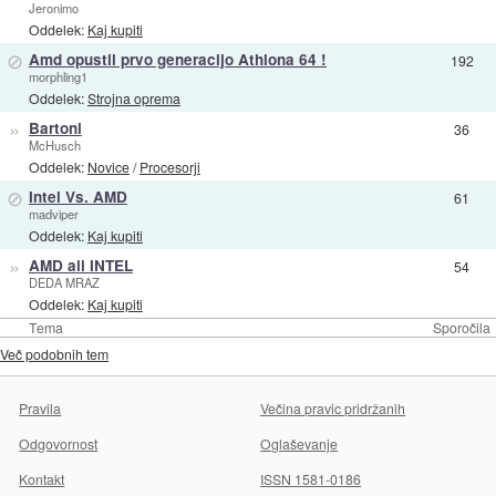
Jeronimo
Oddelek:
Kaj kupiti
⊘
Amd opustil prvo generacijo Athlona 64 !
192
morphling1
Oddelek:
Strojna oprema
»
Bartoni
36
McHusch
Oddelek:
Novice
/
Procesorji
⊘
Intel Vs. AMD
61
madviper
Oddelek:
Kaj kupiti
»
AMD ali INTEL
54
DEDA MRAZ
Oddelek:
Kaj kupiti
Tema
Sporočila
Več podobnih tem
Pravila
Večina pravic pridržanih
Odgovornost
Oglaševanje
Kontakt
ISSN 1581-0186