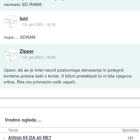
namesto SD-RAMA.
luni
::
19. jan 2001, 18:18
nope.... SDRAM
Zipper
::
19. jan 2001, 18:58
Upam, da se je Intel naucil poslovnega obnasanja in potegnil
koristne poteze sebi v korist. V blizni preteklosti to ni bila njegova
vrlina. Res mu privoscim velik uspeh.
Vredno ogleda ...
Tema
Sporočila
»
Athlon 64 DA ali NE?
131