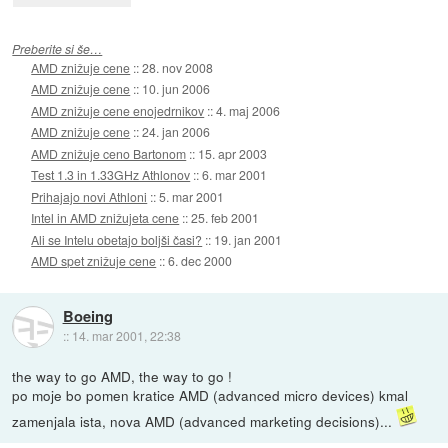
Preberite si še…
AMD znižuje cene
::
28. nov 2008
AMD znižuje cene
::
10. jun 2006
AMD znižuje cene enojedrnikov
::
4. maj 2006
AMD znižuje cene
::
24. jan 2006
AMD znižuje ceno Bartonom
::
15. apr 2003
Test 1.3 in 1.33GHz Athlonov
::
6. mar 2001
Prihajajo novi Athloni
::
5. mar 2001
Intel in AMD znižujeta cene
::
25. feb 2001
Ali se Intelu obetajo boljši časi?
::
19. jan 2001
AMD spet znižuje cene
::
6. dec 2000
Boeing
::
14. mar 2001, 22:38
the way to go AMD, the way to go !
po moje bo pomen kratice AMD (advanced micro devices) kmal
zamenjala ista, nova AMD (advanced marketing decisions)...