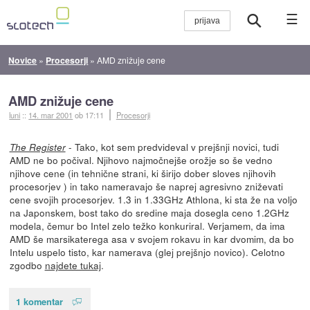
☰
Novice
»
Procesorji
»
AMD znižuje cene
AMD znižuje cene
luni
::
14. mar 2001
ob 17:11
Procesorji
- Tako, kot sem predvideval v prejšnji novici, tudi
The Register
AMD ne bo počival. Njihovo najmočnejše orožje so še vedno
njihove cene (in tehnične strani, ki širijo dober sloves njihovih
procesorjev ) in tako nameravajo še naprej agresivno zniževati
cene svojih procesorjev. 1.3 in 1.33GHz Athlona, ki sta že na voljo
na Japonskem, bost tako do sredine maja dosegla ceno 1.2GHz
modela, čemur bo Intel zelo težko konkuriral. Verjamem, da ima
AMD še marsikaterega asa v svojem rokavu in kar dvomim, da bo
Intelu uspelo tisto, kar namerava (glej prejšnjo novico). Celotno
zgodbo
najdete tukaj
.
1 komentar