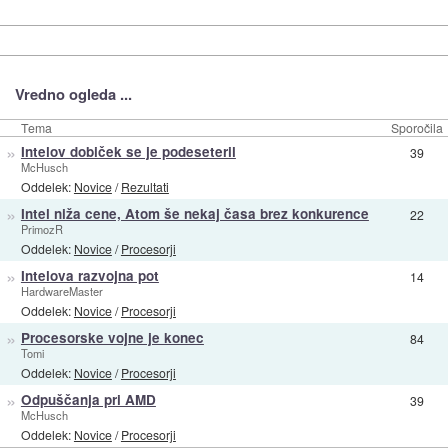
Vredno ogleda ...
Tema
Sporočila
»
Intelov dobiček se je podeseteril
39
McHusch
Oddelek:
Novice
/
Rezultati
»
Intel niža cene, Atom še nekaj časa brez konkurence
22
PrimozR
Oddelek:
Novice
/
Procesorji
»
Intelova razvojna pot
14
HardwareMaster
Oddelek:
Novice
/
Procesorji
»
Procesorske vojne je konec
84
Tomi
Oddelek:
Novice
/
Procesorji
»
Odpuščanja pri AMD
39
McHusch
Oddelek:
Novice
/
Procesorji