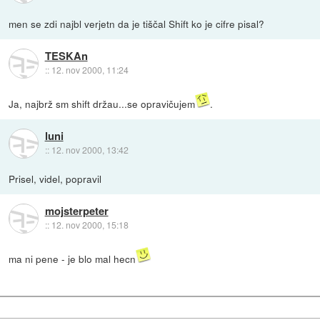
men se zdi najbl verjetn da je tiščal Shift ko je cifre pisal?
TESKAn
::
12. nov 2000, 11:24
Ja, najbrž sm shift držau...se opravičujem
.
luni
::
12. nov 2000, 13:42
Prisel, videl, popravil
mojsterpeter
::
12. nov 2000, 15:18
ma ni pene - je blo mal hecn