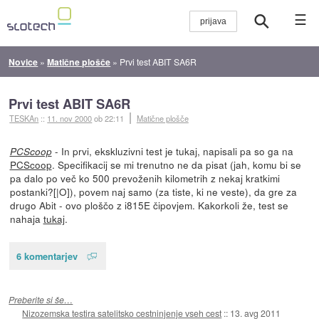
☰
Novice
»
Matične plošče
»
Prvi test ABIT SA6R
Prvi test ABIT SA6R
TESKAn
::
11. nov 2000
ob 22:11
Matične plošče
- In prvi, ekskluzivni test je tukaj, napisali pa so ga na
PCScoop
PCScoop
. Specifikacij se mi trenutno ne da pisat (jah, komu bi se
pa dalo po več ko 500 prevoženih kilometrih z nekaj kratkimi
postanki?[|O]), povem naj samo (za tiste, ki ne veste), da gre za
drugo Abit - ovo ploščo z i815E čipovjem. Kakorkoli že, test se
nahaja
tukaj
.
6 komentarjev
Preberite si še…
Nizozemska testira satelitsko cestninjenje vseh cest
::
13. avg 2011