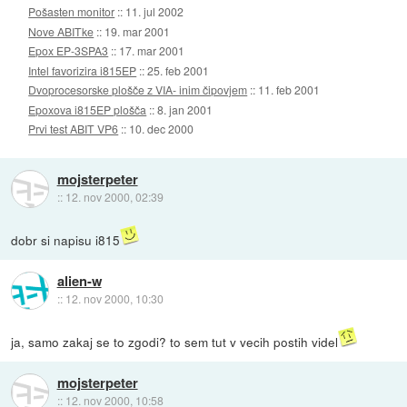
Pošasten monitor
::
11. jul 2002
Nove ABITke
::
19. mar 2001
Epox EP-3SPA3
::
17. mar 2001
Intel favorizira i815EP
::
25. feb 2001
Dvoprocesorske plošče z VIA- inim čipovjem
::
11. feb 2001
Epoxova i815EP plošča
::
8. jan 2001
Prvi test ABIT VP6
::
10. dec 2000
mojsterpeter
::
12. nov 2000, 02:39
dobr si napisu i815
alien-w
::
12. nov 2000, 10:30
ja, samo zakaj se to zgodi? to sem tut v vecih postih videl
mojsterpeter
::
12. nov 2000, 10:58