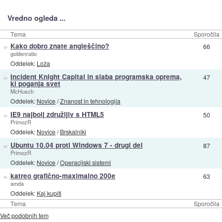
Vredno ogleda ...
Tema
Sporočila
»
Kako dobro znate angleščino?
66
goldenratio
Oddelek:
Loža
»
Incident Knight Capital in slaba programska oprema,
47
ki poganja svet
McHusch
Oddelek:
Novice
/
Znanost in tehnologija
»
IE9 najbolj združljiv s HTML5
50
PrimozR
Oddelek:
Novice
/
Brskalniki
»
Ubuntu 10.04 proti Windows 7 - drugi del
87
PrimozR
Oddelek:
Novice
/
Operacijski sistemi
»
katreo grafično-maximalno 200e
63
amda
Oddelek:
Kaj kupiti
Tema
Sporočila
Več podobnih tem