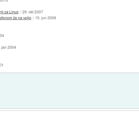
emi za Linux
::
29. okt 2007
lefonom že na voljo
::
15. jun 2006
004
. jan 2004
001