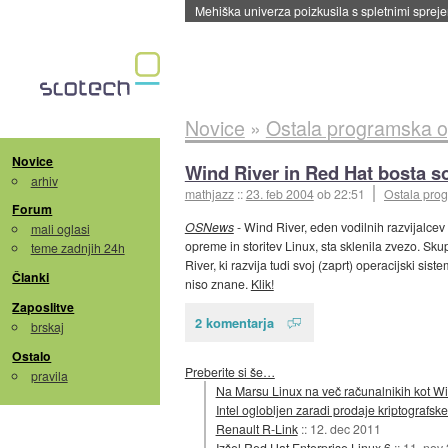
Mehiška univerza poizkusila s spletnimi sprejem
Novice
»
Ostala programska 
Novice
Wind River in Red Hat bosta s
arhiv
mathjazz
::
23. feb 2004
ob 22:51
Ostala pro
Forum
OSNews
- Wind River, eden vodilnih razvijalcev
mali oglasi
opreme in storitev Linux, sta sklenila zvezo. 
teme zadnjih 24h
River, ki razvija tudi svoj (zaprt) operacijski s
Članki
niso znane.
Klik!
Zaposlitve
2 komentarja
brskaj
Ostalo
Preberite si še…
pravila
Na Marsu Linux na več računalnikih kot 
Intel oglobljen zaradi prodaje kriptografs
Renault R-Link
::
12. dec 2011
Izšel Red Hat Enterprise Linux 6
::
11. nov