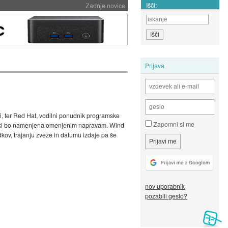
Išči:
Zadnje novice
Prijava
ti, ter Red Hat, vodilni ponudnik programske
Zapomni si me
xa, ki bo namenjena omenjenim napravam. Wind
odkov, trajanju zveze in datumu izdaje pa še
nov uporabnik
pozabili geslo?