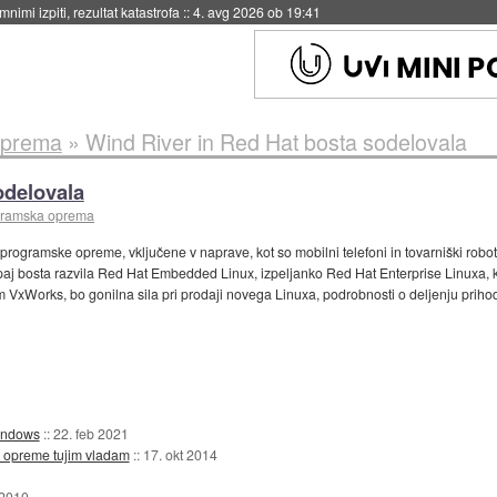
nimi izpiti, rezultat katastrofa
::
4. avg 2026 ob 19:41
oprema
»
Wind River in Red Hat bosta sodelovala
odelovala
gramska oprema
 programske opreme, vključene v naprave, kot so mobilni telefoni in tovarniški robo
Skupaj bosta razvila Red Hat Embedded Linux, izpeljanko Red Hat Enterprise Linu
istem VxWorks, bo gonilna sila pri prodaji novega Linuxa, podrobnosti o deljenju prih
Windows
::
22. feb 2021
ke opreme tujim vladam
::
17. okt 2014
 2010