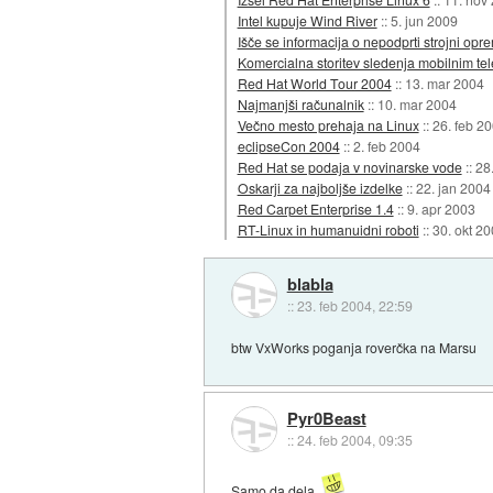
Intel kupuje Wind River
::
5. jun 2009
Išče se informacija o nepodprti strojni opr
Komercialna storitev sledenja mobilnim te
Red Hat World Tour 2004
::
13. mar 2004
Najmanjši računalnik
::
10. mar 2004
Večno mesto prehaja na Linux
::
26. feb 2
eclipseCon 2004
::
2. feb 2004
Red Hat se podaja v novinarske vode
::
28
Oskarji za najboljše izdelke
::
22. jan 2004
Red Carpet Enterprise 1.4
::
9. apr 2003
RT-Linux in humanuidni roboti
::
30. okt 2
blabla
::
23. feb 2004, 22:59
btw VxWorks poganja roverčka na Marsu
Pyr0Beast
::
24. feb 2004, 09:35
Samo da dela.