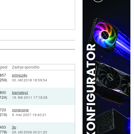
gledi
Zadnje sporočilo
857
primoz4p
6259)
30. okt 2018 18:59:54
800
Icematxyz
4124)
19. feb 2011 17:18:26
723
nonenone
2219)
9. mar 2007 19:40:21
453
3p
3778)
29. okt 2006 00:21:20