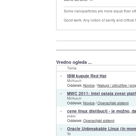
Some nanoparticles are more equal than ot
Good work: Any notion of sanity and critical t
Vredno ogleda ...
Tema
»
IBM kupuje Red Hat
McHusch
Oddelek:
Novice
/
Nakupi / združitve / pro
»
MWC 2011: Intel ostaja zvest pla
McHusch
Oddelek:
Novice
/
Operacijski sistemi
»
cene linux distibucij - je možno, d
psipsi
Oddelek:
Operacijski sistemi
»
Oracle Unbreakable Linux (in more
3p