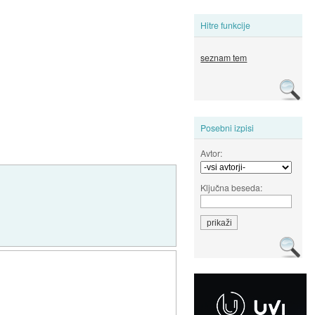
Hitre funkcije
seznam tem
Posebni izpisi
Avtor:
Ključna beseda: