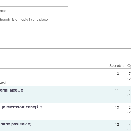
hers
hought is off-topic in this place
Sporočila
O
13
7
(
padi
tformi MeeGo
11
4
(
a je Microsoft cenejši?
13
2
(
bitne posledice)
12
4
(