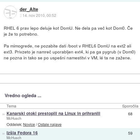
der_Alte
::
14. nov 2010, 00:52
RHEL 6 prav lepo deluje kot DomU. Ne dela pa več kot Dom0. Če
je že to potrebno.
Pa mimogrede, ne pozabite dati /boot v RHEL6 DomU na ext2 ali
ext3. Privzeto je namreč uporabljen ext4, ki pa ga pygrub (v Dom0)
ne pozna in tako se po uspešni namestitvi v VM, lé ta ne zažene.
Vredno ogleda ...
Tema
Sporočila
»
Kanarski otoki prestopili na Linux in prihranili
68
McHusch
Oddelek:
Novice
/
Ostale najave
»
Izšla Fedora 16
59
McHusch