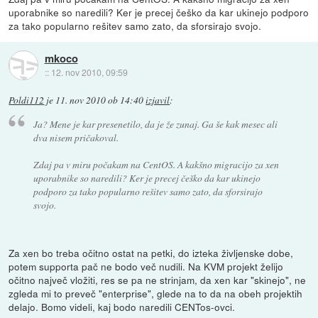
uporabnike so naredili? Ker je precej češko da kar ukinejo podporo
za tako popularno rešitev samo zato, da sforsirajo svojo.
mkoco
::
12. nov 2010, 09:59
Poldi112
je
11. nov 2010 ob 14:40
izjavil
:
Ja? Mene je kar presenetilo, da je že zunaj. Ga še kak mesec ali
dva nisem pričakoval.
Zdaj pa v miru počakam na CentOS. A kakšno migracijo za xen
uporabnike so naredili? Ker je precej češko da kar ukinejo
podporo za tako popularno rešitev samo zato, da sforsirajo
svojo.
Za xen bo treba očitno ostat na petki, do izteka življenske dobe,
potem supporta pač ne bodo več nudili. Na KVM projekt želijo
očitno največ vložiti, res se pa ne strinjam, da xen kar "skinejo", ne
zgleda mi to preveč "enterprise", glede na to da na obeh projektih
delajo. Bomo videli, kaj bodo naredili CENTos-ovci.