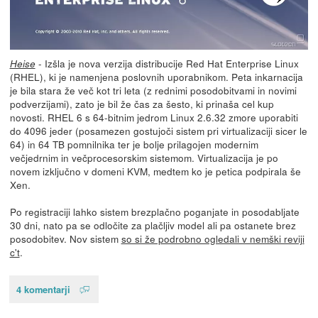
- Izšla je nova verzija distribucije Red Hat Enterprise Linux
Heise
(RHEL), ki je namenjena poslovnih uporabnikom. Peta inkarnacija
je bila stara že več kot tri leta (z rednimi posodobitvami in novimi
podverzijami), zato je bil že čas za šesto, ki prinaša cel kup
novosti. RHEL 6 s 64-bitnim jedrom Linux 2.6.32 zmore uporabiti
do 4096 jeder (posamezen gostujoči sistem pri virtualizaciji sicer le
64) in 64 TB pomnilnika ter je bolje prilagojen modernim
večjedrnim in večprocesorskim sistemom. Virtualizacija je po
novem izključno v domeni KVM, medtem ko je petica podpirala še
Xen.
Po registraciji lahko sistem brezplačno poganjate in posodabljate
30 dni, nato pa se odločite za plačljiv model ali pa ostanete brez
posodobitev. Nov sistem
so si že podrobno ogledali v nemški reviji
c't
.
4 komentarji