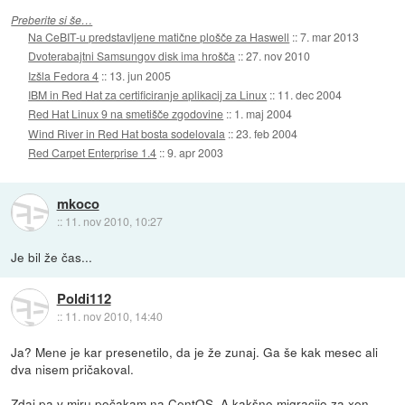
Preberite si še…
Na CeBIT-u predstavljene matične plošče za Haswell
::
7. mar 2013
Dvoterabajtni Samsungov disk ima hrošča
::
27. nov 2010
Izšla Fedora 4
::
13. jun 2005
IBM in Red Hat za certificiranje aplikacij za Linux
::
11. dec 2004
Red Hat Linux 9 na smetišče zgodovine
::
1. maj 2004
Wind River in Red Hat bosta sodelovala
::
23. feb 2004
Red Carpet Enterprise 1.4
::
9. apr 2003
mkoco
::
11. nov 2010, 10:27
Je bil že čas...
Poldi112
::
11. nov 2010, 14:40
Ja? Mene je kar presenetilo, da je že zunaj. Ga še kak mesec ali
dva nisem pričakoval.
Zdaj pa v miru počakam na CentOS. A kakšno migracijo za xen