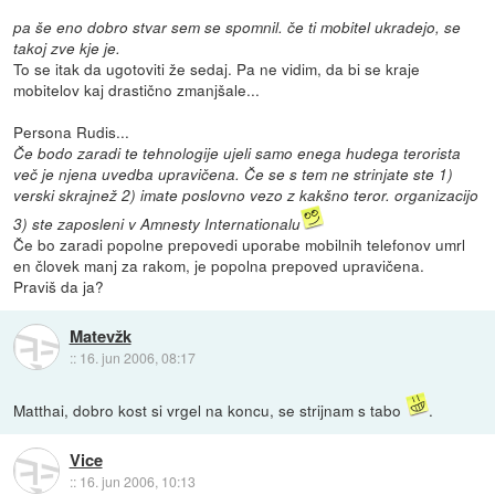
pa še eno dobro stvar sem se spomnil. če ti mobitel ukradejo, se
takoj zve kje je.
To se itak da ugotoviti že sedaj. Pa ne vidim, da bi se kraje
mobitelov kaj drastično zmanjšale...
Persona Rudis...
Če bodo zaradi te tehnologije ujeli samo enega hudega terorista
več je njena uvedba upravičena. Če se s tem ne strinjate ste 1)
verski skrajnež 2) imate poslovno vezo z kakšno teror. organizacijo
3) ste zaposleni v Amnesty Internationalu
Če bo zaradi popolne prepovedi uporabe mobilnih telefonov umrl
en človek manj za rakom, je popolna prepoved upravičena.
Praviš da ja?
Matevžk
::
16. jun 2006, 08:17
Matthai, dobro kost si vrgel na koncu, se strijnam s tabo
.
Vice
::
16. jun 2006, 10:13