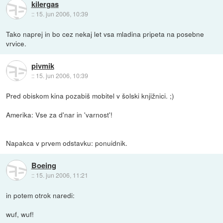
kilergas
::
15. jun 2006, 10:39
Tako naprej in bo cez nekaj let vsa mladina pripeta na posebne
vrvice.
pivmik
::
15. jun 2006, 10:39
Pred obiskom kina pozabiš mobitel v šolski knjižnici. ;)
Amerika: Vse za d'nar in 'varnost'!
Napakca v prvem odstavku: ponuidnik.
Boeing
::
15. jun 2006, 11:21
in potem otrok naredi:
wuf, wuf!