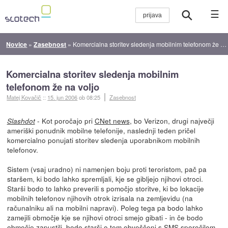
☰
Novice
»
Zasebnost
»
Komercialna storitev sledenja mobilnim telefonom že na voljo
Komercialna storitev sledenja mobilnim
telefonom že na voljo
Matej Kovačič
::
15. jun 2006
ob 08:25
Zasebnost
- Kot poročajo pri
CNet news
, bo Verizon, drugi največji
Slashdot
ameriški ponudnik mobilne telefonije, naslednji teden pričel
komercialno ponujati storitev sledenja uporabnikom mobilnih
telefonov.
Sistem (vsaj uradno) ni namenjen boju proti teroristom, pač pa
staršem, ki bodo lahko spremljali, kje se gibljejo njihovi otroci.
Starši bodo to lahko preverili s pomočjo storitve, ki bo lokacije
mobilnih telefonov njihovih otrok izrisala na zemljevidu (na
računalniku ali na mobilni napravi). Poleg tega pa bodo lahko
zamejili območje kje se njihovi otroci smejo gibati - in če bodo
območje zapustili, bodo starši o tem obveščeni s SMS sporočilom.