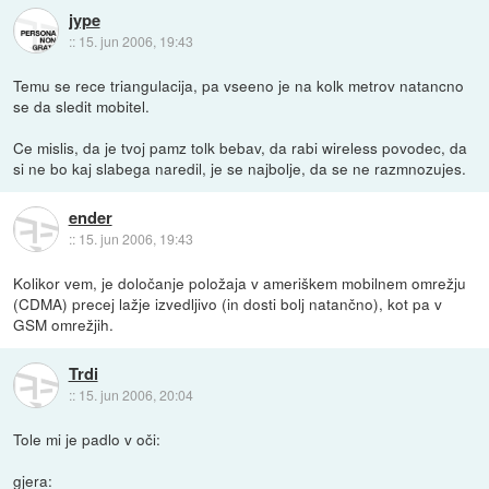
jype
::
15. jun 2006, 19:43
Temu se rece triangulacija, pa vseeno je na kolk metrov natancno
se da sledit mobitel.
Ce mislis, da je tvoj pamz tolk bebav, da rabi wireless povodec, da
si ne bo kaj slabega naredil, je se najbolje, da se ne razmnozujes.
ender
::
15. jun 2006, 19:43
Kolikor vem, je določanje položaja v ameriškem mobilnem omrežju
(CDMA) precej lažje izvedljivo (in dosti bolj natančno), kot pa v
GSM omrežjih.
Trdi
::
15. jun 2006, 20:04
Tole mi je padlo v oči:
gjera: