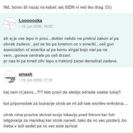
Nič, bomo šli nazaj na kabel; sej ISDN ni več tko drag :O))
Looooooka
::
15. jun 2006, 16:25
ah sj je vse lepo in prou...dokler nekdo ne prekrsi zakon al pa
zlorab zadevo...pol se bo pa kmetom oz v ameriki...celi gun
association of amerika al pa komu strgal bojo mel pa ne
vem...gorece centrale po celi drzavi.
pr nas bi pa kmeti zihr lepo s traktorji zacel demolirat zadeve.
smash
::
15. jun 2006, 17:16
kaj vam ni jasno...?!? kdo pravi da sledijo odrasle osebe tukaj?
kot pripomoček za lociranje otrok se mi zdi tale storitev enkratna....
otrok nima pravice skrivat svojo lokacijo pred fotrom ker fotr
odgovarja za marsikaj kar otrok naredi..tako da nc vec pizdarij..bo
treba v soli sedet pa nc vec sole spricat