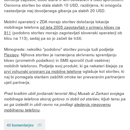
Osnovna storitev bo stala slabih 10 USD, razširjena, ki omogoča
nastavljanje mej dovoljenega gibanja pa slabih 20 USD.
Mobilni operaterji v ZDA morajo storitev določanja lokacije
mobilnega telefona
od leta 2005 zagotavljati v primeru klicev na
911
(podobno storitev morajo zagotavljati slovenski operaterji ob
klicu na 113), sedaj pa so jo začeli še tržiti.
Mimogrede: nekoliko "podobno" storitev ponuja tudi podjetje
Flexispy
. Njihova storitev je namenjena skrivnemu spremljanju
klicev (prometnih podatkov) in SMS sporočil (tudi vsebine)
mobilnih telefonov. Podjetje svoj produkt, ki ga nekateri štejejo za
prvi vohunski program za mobilne telefone
oglašuje kot storitev, ki
naj bi pomagala staršem zaščititi otroke ter prevaranim partnerjem
ujeti partnerja.
Pred kratkim ubiti jordanski terorist Abuj Musab al Zarkavi svojega
mobilnega telefona skoraj gotovo ni dobil od staršev, kljub temu pa
so ga izsledili in ubili ravno na podlagi
sledenja njegovemu
mobilnemu telefonu
.
43 komentarjev