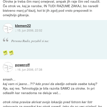
Otroke je treba čim manj omejevat, ampak jih raje čim več naučit.
Če otrok ve, kaj je narobe, IN TUDI RAZUME ZAKAJ, bo naredil
bistveno manj pi*dazij, kot bi jih zgolj pod vrsto prepovedi in
omejitvijo gibanja.
klemen22
::
15. jun 2006, 22:02
Persona Rudis, pozabil si na:
poweroff
::
16. jun 2006, 07:38
smash...
kaj vam ni jasno...?!? kdo pravi da sledijo odrasle osebe tukaj?
Aja, saj res. Tehnologija je bila razvita SAMO za otroke. In pri
odlaslih kar nenadoma ne deluje več...
otrok nima pravice skrivat svojo lokacijo pred fotrom ker fotr
odgovarja za marsikaj kar otrok naredi..tako da nc vec pizdarij..bo