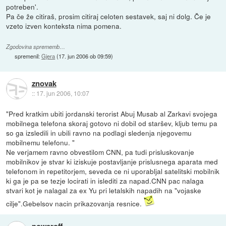
potreben'.
Pa če že citiraš, prosim citiraj celoten sestavek, saj ni dolg. Če je
vzeto izven konteksta nima pomena.
Zgodovina sprememb…
spremenil:
Gjera
(
17. jun 2006 ob 09:59
)
znovak
::
17. jun 2006, 10:07
"Pred kratkim ubiti jordanski terorist Abuj Musab al Zarkavi svojega
mobilnega telefona skoraj gotovo ni dobil od staršev, kljub temu pa
so ga izsledili in ubili ravno na podlagi sledenja njegovemu
mobilnemu telefonu. "
Ne verjamem ravno obvestilom CNN, pa tudi prisluskovanje
mobilnikov je stvar ki iziskuje postavljanje prislusnega aparata med
telefonom in repetitorjem, seveda ce ni uporabljal satelitski mobilnik
ki ga je pa se tezje locirati in islediti za napad.CNN pac nalaga
stvari kot je nalagal za ex Yu pri letalskih napadih na "vojaske
cilje".Gebelsov nacin prikazovanja resnice.