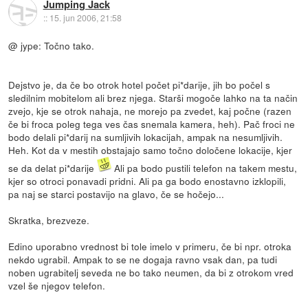
Jumping Jack
::
15. jun 2006, 21:58
@ jype: Točno tako.
Dejstvo je, da če bo otrok hotel počet pi*darije, jih bo počel s
sledilnim mobitelom ali brez njega. Starši mogoče lahko na ta način
zvejo, kje se otrok nahaja, ne morejo pa zvedet, kaj počne (razen
če bi froca poleg tega ves čas snemala kamera, heh). Pač froci ne
bodo delali pi*darij na sumljivih lokacijah, ampak na nesumljivih.
Heh. Kot da v mestih obstajajo samo točno določene lokacije, kjer
se da delat pi*darije
Ali pa bodo pustili telefon na takem mestu,
kjer so otroci ponavadi pridni. Ali pa ga bodo enostavno izklopili,
pa naj se starci postavijo na glavo, če se hočejo...
Skratka, brezveze.
Edino uporabno vrednost bi tole imelo v primeru, če bi npr. otroka
nekdo ugrabil. Ampak to se ne dogaja ravno vsak dan, pa tudi
noben ugrabitelj seveda ne bo tako neumen, da bi z otrokom vred
vzel še njegov telefon.