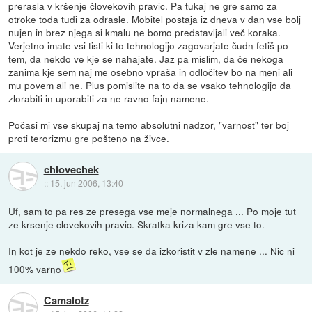
prerasla v kršenje človekovih pravic. Pa tukaj ne gre samo za
otroke toda tudi za odrasle. Mobitel postaja iz dneva v dan vse bolj
nujen in brez njega si kmalu ne bomo predstavljali več koraka.
Verjetno imate vsi tisti ki to tehnologijo zagovarjate čudn fetiš po
tem, da nekdo ve kje se nahajate. Jaz pa mislim, da če nekoga
zanima kje sem naj me osebno vpraša in odločitev bo na meni ali
mu povem ali ne. Plus pomislite na to da se vsako tehnologijo da
zlorabiti in uporabiti za ne ravno fajn namene.
Počasi mi vse skupaj na temo absolutni nadzor, "varnost" ter boj
proti terorizmu gre pošteno na živce.
chlovechek
::
15. jun 2006, 13:40
Uf, sam to pa res ze presega vse meje normalnega ... Po moje tut
ze krsenje clovekovih pravic. Skratka kriza kam gre vse to.
In kot je ze nekdo reko, vse se da izkoristit v zle namene ... Nic ni
100% varno
Camalotz