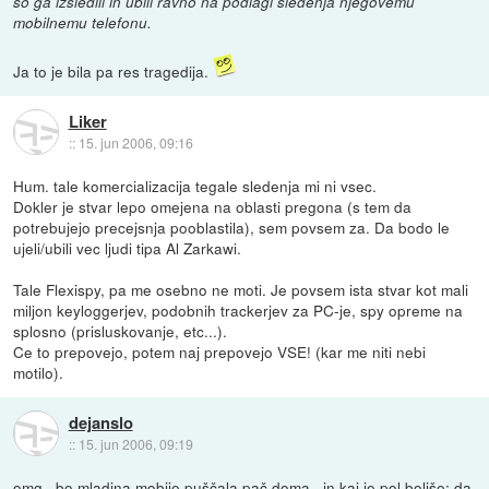
so ga izsledili in ubili ravno na podlagi sledenja njegovemu
mobilnemu telefonu.
Ja to je bila pa res tragedija.
Liker
::
15. jun 2006, 09:16
Hum. tale komercializacija tegale sledenja mi ni vsec.
Dokler je stvar lepo omejena na oblasti pregona (s tem da
potrebujejo precejsnja pooblastila), sem povsem za. Da bodo le
ujeli/ubili vec ljudi tipa Al Zarkawi.
Tale Flexispy, pa me osebno ne moti. Je povsem ista stvar kot mali
miljon keyloggerjev, podobnih trackerjev za PC-je, spy opreme na
splosno (prisluskovanje, etc...).
Ce to prepovejo, potem naj prepovejo VSE! (kar me niti nebi
motilo).
dejanslo
::
15. jun 2006, 09:19
omg.. bo mladina mobije puščala pač doma.. in kaj je pol boljše; da