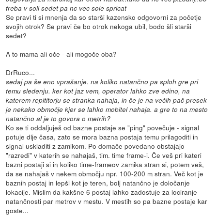
treba v soli sedet pa nc vec sole spricat
Se pravi ti si mnenja da so starši kazensko odgovorni za početje
svojih otrok? Se pravi če bo otrok nekoga ubil, bodo šli starši
sedet?
A to mama ali oče - ali mogoče oba?
DrRuco...
sedaj pa še eno vprašanje. na koliko natančno pa sploh gre pri
temu sledenju. ker kot jaz vem, operator lahko zve edino, na
katerem repititorju se stranka nahaja, in če je na večih pač presek
je nekako območje kjer se lahko mobitel nahaja. a gre to na mesto
natančno al je to govora o metrih?
Ko se ti oddaljuješ od bazne postaje se "ping" povečuje - signal
potuje dlje časa, zato se mora bazna postaja temu prilagoditi in
signal uskladiti z zamikom. Po domače povedano obstajajo
"razredi" v katerih se nahajaš, tim. time frame-i. Če veš pri kateri
bazni postaji si in koliko time-frameov zamika stran si, potem veš,
da se nahajaš v nekem območju npr. 100-200 m stran. Več kot je
baznih postaj in lepši kot je teren, bolj natančno je določanje
lokacije. Mislim da kakšne 6 postaj lahko zadostuje za lociranje
natančnosti par metrov v mestu. V mestih so pa bazne postaje kar
goste...