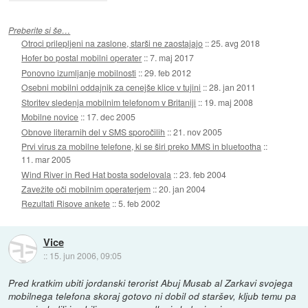
Preberite si še…
Otroci prilepljeni na zaslone, starši ne zaostajajo
::
25. avg 2018
Hofer bo postal mobilni operater
::
7. maj 2017
Ponovno izumljanje mobilnosti
::
29. feb 2012
Osebni mobilni oddajnik za cenejše klice v tujini
::
28. jan 2011
Storitev sledenja mobilnim telefonom v Britaniji
::
19. maj 2008
Mobilne novice
::
17. dec 2005
Obnove literarnih del v SMS sporočilih
::
21. nov 2005
Prvi virus za mobilne telefone, ki se širi preko MMS in bluetootha
::
11. mar 2005
Wind River in Red Hat bosta sodelovala
::
23. feb 2004
Zavežite oči mobilnim operaterjem
::
20. jan 2004
Rezultati Risove ankete
::
5. feb 2002
Vice
::
15. jun 2006, 09:05
Pred kratkim ubiti jordanski terorist Abuj Musab al Zarkavi svojega
mobilnega telefona skoraj gotovo ni dobil od staršev, kljub temu pa