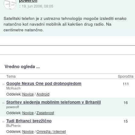
poweroff
::
19. jun 2006, 08:05
Satelitski telefon je z ustrezno tehnologijo mogoče izslediti enako
natančno kot navadni mobilnik ali kakršen drug radio. Na
centimetre natančno.
Vredno ogleda ...
Tema
Sporočila
»
Google Nexus One pod drobnogledom
111
McHusch
Oddelek:
Novice
/
Android
»
Storitev sledenja mobilnim telefonom v Britaniji
16
poweroff
Oddelek:
Novice
/
Zasebnost
»
Tudi Britanci brezžično
15
BluPhenix
Oddelek:
Novice
/
Omrežja / internet