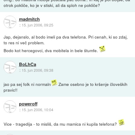
otrok pokliče, ko je v stiski, ali da sploh ne pokliče?
madmitch
::
15. jun 2006, 09:25
Jap, dejanslo, al bodo imeli pa dva telefona. Pri cenah, ki so zdaj,
to res ni več problem.
Bodo kot hercegovci, dva mobitela in bele štumfe.
BoLhCa
::
15. jun 2006, 09:38
jao pa sej folk ni normaln
Zame osebno je to kršenje človeških
pravic!!
poweroff
::
15. jun 2006, 10:04
Vice - tragedija - to misliš, da mu mamica ni kupila telefona?