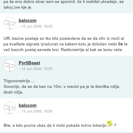
pa še eno dobro stvar sem se spomnil. če ti mobitel ukradejo, se
takoj zve kje je.
balocom
::
15. jun 2006, 18:42
Ufff, bazne postaje so tko bliz postavlene da se da zihr iz moči al
pa kvalitete signala izračunat na kakem kotu je določen mobi
te
če
več baznih postaj sevede lovi. Radiometrija al kak se temu reče.
Pyr0Beast
::
15. jun 2006, 18:55
Trigonometrija ...
Govorijo, da se da kao na 10m, v resnici pa je ta številka nižja,
dosti nižja.
balocom
::
15. jun 2006, 18:56
Btw, a kdo pozna ukaz da ti mobi pokaže točno lokacijo
?