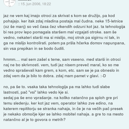
::
15. jun 2006, 18:22
jaz ne vem kaj imajo otroci za skrivat s kom se družijo, pa kod
pohajajo. ker itak zdaj mladina postaja mal čudna. neke 15-letnice
(oz še manj) so več časa čez vikendih odzuni kot jaz. ta tehnologija
bi res prov lepo pomagala staršem mal vzgajati otroke. sam še
vedno, nekateri starši ma si mislijo, moj otrok pa sigirnu ni tak, in
ga ne mislijo kontrolirati. potem pa pršla hčerka domov napunpana,
sin vsa prepikan in se bodo čudili.
hmmm.... mal sem zašel s teme, sam vseeno. med starši in otroci
naj ne bo skrivnosti. vem, tudi jaz nisem preveč maral, ko so me
vedno spraševali kam grem, s kom, etc. sam se je pa obneslo in
zdaj vem da je bilo to dobra. zdaj mam pamet v glavi. :-D
no, pa še to. vsaka taka tehnologija pa ma lahko tudi slabe
lastnosti, pač "vsi" lahko vedo kje si.
sedaj pa še eno vprašanje. na koliko natančno pa sploh gre pri
temu sledenju. ker kot jaz vem, operator lahko zve edino, na
katerem repititorju se stranka nahaja, in če je na večih pač presek
je nekako območje kjer se lahko mobitel nahaja. a gre to na mesto
natančno al je to govora o metrih?