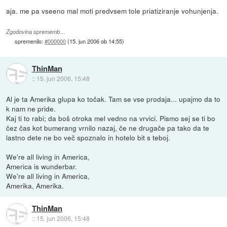
aja. me pa vseeno mal moti predvsem tole priatiziranje vohunjenja.
Zgodovina sprememb…
spremenilo:
#000000
(
15. jun 2006 ob 14:55
)
ThinMan
::
15. jun 2006, 15:48
Al je ta Amerika glupa ko točak. Tam se vse prodaja... upajmo da to
k nam ne pride.
Kaj ti to rabi; da boš otroka mel vedno na vrvici. Pismo sej se ti bo
čez čas kot bumerang vrnilo nazaj, če ne drugače pa tako da te
lastno dete ne bo več spoznalo in hotelo bit s teboj.
We're all living in America,
America is wunderbar.
We're all living in America,
Amerika, Amerika.
ThinMan
::
15. jun 2006, 15:48