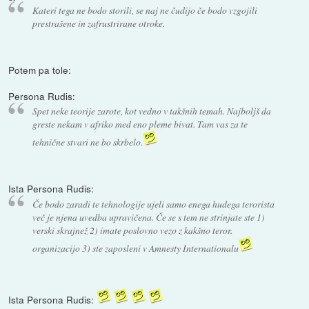
Kateri tega ne bodo storili, se naj ne čudijo če bodo vzgojili
prestrašene in zafrustrirane otroke.
Potem pa tole:
Persona Rudis:
Spet neke teorije zarote, kot vedno v takšnih temah. Najboljš da
greste nekam v afriko med eno pleme bivat. Tam vas za te
tehnične stvari ne bo skrbelo.
Ista Persona Rudis:
Če bodo zaradi te tehnologije ujeli samo enega hudega terorista
več je njena uvedba upravičena. Če se s tem ne strinjate ste 1)
verski skrajnež 2) imate poslovno vezo z kakšno teror.
organizacijo 3) ste zaposleni v Amnesty Internationalu
Ista Persona Rudis: