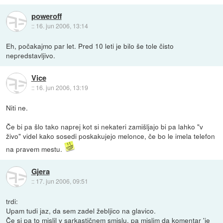
poweroff
::
16. jun 2006, 13:14
Eh, počakajmo par let. Pred 10 leti je bilo še tole čisto
nepredstavljivo.
Vice
::
16. jun 2006, 13:19
Niti ne.
Če bi pa šlo tako naprej kot si nekateri zamišljajo bi pa lahko "v
živo" videl kako sosedi poskakujejo melonce, če bo le imela telefon
na pravem mestu.
Gjera
::
17. jun 2006, 09:51
trdi:
Upam tudi jaz, da sem zadel žebljico na glavico.
Če si pa to mislil v sarkastičnem smislu, pa mislim da komentar 'je