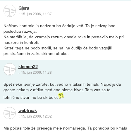
Gjera
::
15. jun 2006, 11:37
Načinov kontrole in nadzora bo čedalje več. To je neizogibna
posledica razvoja.
Na starših je, da vzamejo razum v svoje roke in postavijo mejo pri
nadzoru in kontroli.
Kateri tega ne bodo storili, se naj ne čudijo če bodo vzgojili
prestrašene in zafrustrirane otroke.
klemen22
::
15. jun 2006, 11:38
Spet neke teorije zarote, kot vedno v takšnih temah. Najboljš da
greste nekam v afriko med eno pleme bivat. Tam vas za te
tehnične stvari ne bo skrbelo.
webfreak
::
15. jun 2006, 12:02
Ma počasi tole že presega meje normalnega. Ta ponudba bo kmalu