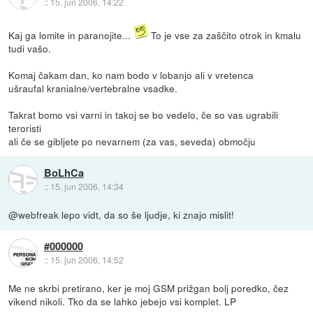
::
15. jun 2006, 14:22
Kaj ga lomite in paranojite...
To je vse za zaščito otrok in kmalu
tudi vašo.
Komaj čakam dan, ko nam bodo v lobanjo ali v vretenca
ušraufal kranialne/vertebralne vsadke.
Takrat bomo vsi varni in takoj se bo vedelo, če so vas ugrabili
teroristi
ali če se gibljete po nevarnem (za vas, seveda) območju
BoLhCa
::
15. jun 2006, 14:34
@webfreak lepo vidt, da so še ljudje, ki znajo mislit!
#000000
::
15. jun 2006, 14:52
Me ne skrbi pretirano, ker je moj GSM prižgan bolj poredko, čez
vikend nikoli. Tko da se lahko jebejo vsi komplet. LP