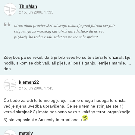
ThinMan
::
15. jun 2006, 17:35
otrok nima pravice skrivat svojo lokacijo pred fotrom ker fotr
odgovarja za marsikaj kar otrok naredi..tako da nc vec
pizdarij..bo treba v soli sedet pa nc vec sole spricat
Zdej boš pa še rekel, da ti je bilo všeč ko so te starši terorizirali, kje
hodiš, s kom se dobivaš, ali piješ, ali pušiš ganjo, jemlješ mamile, ...
doh
klemen22
::
15. jun 2006, 17:45
Če bodo zaradi te tehnologije ujeli samo enega hudega terorista
več je njena uvedba upravičena. Če se s tem ne strinjate ste 1)
verski skrajnež 2) imate poslovno vezo z kakšno teror. organizacijo
3) ste zaposleni v Amnesty Internationalu
matejv