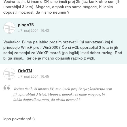
Vecina tistih, ki imamo XP, smo imeli prej 2k (jaz konkretno sem jih
uporabljal 3 leta). Mogoce, ampak res samo mogoce, bi lahko
dopustil moznost, da nismo neumni ?
pingo76
::
7. maj 2004, 16:43
Vsekakor. Bi me pa lahko prosim razsvetlil (ni sarkazma) kaj ti
prinesejo WinxP proti Win2000? Če si w2k uporabljal 3 leta in jih
sedaj zamenjal za WinXP moraš (po logiki) imeti dober razlog. Rad
bi ga slišal... ter če je možno objasniti razliko z w2k.
OrlyTM
::
7. maj 2004, 16:45
Vecina tistih, ki imamo XP, smo imeli prej 2k (jaz konkretno sem
jih uporabljal 3 leta). Mogoce, ampak res samo mogoce, bi
lahko dopustil moznost, da nismo neumni ?
lepo povedano! :)