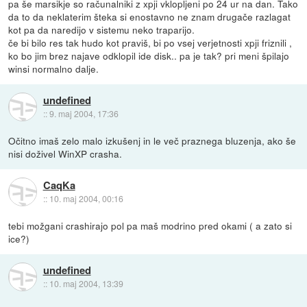
pa še marsikje so računalniki z xpji vklopljeni po 24 ur na dan. Tako
da to da neklaterim šteka si enostavno ne znam drugače razlagat
kot pa da naredijo v sistemu neko traparijo.
če bi bilo res tak hudo kot praviš, bi po vsej verjetnosti xpji friznili ,
ko bo jim brez najave odklopil ide disk.. pa je tak? pri meni špilajo
winsi normalno dalje.
undefined
::
9. maj 2004, 17:36
Očitno imaš zelo malo izkušenj in le več praznega bluzenja, ako še
nisi doživel WinXP crasha.
CaqKa
::
10. maj 2004, 00:16
tebi možgani crashirajo pol pa maš modrino pred okami ( a zato si
ice?)
undefined
::
10. maj 2004, 13:39