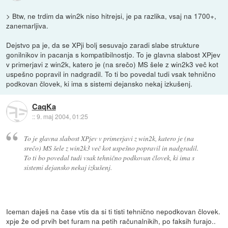
> Btw, ne trdim da win2k niso hitrejsi, je pa razlika, vsaj na 1700+,
zanemarljiva.
Dejstvo pa je, da se XPji bolj sesuvajo zaradi slabe strukture
gonilnikov in pacanja s kompatibilnostjo. To je glavna slabost XPjev
v primerjavi z win2k, katero je (na srečo) MS šele z win2k3 več kot
uspešno popravil in nadgradil. To ti bo povedal tudi vsak tehnično
podkovan človek, ki ima s sistemi dejansko nekaj izkušenj.
CaqKa
::
9. maj 2004, 01:25
To je glavna slabost XPjev v primerjavi z win2k, katero je (na
srečo) MS šele z win2k3 več kot uspešno popravil in nadgradil.
To ti bo povedal tudi vsak tehnično podkovan človek, ki ima s
sistemi dejansko nekaj izkušenj.
Iceman daješ na čase vtis da si ti tisti tehnično nepodkovan človek.
xpje že od prvih bet furam na petih računalnikih, po faksih furajo..