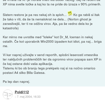
XP nima svetle točke a kaj ko ta ne pride do izraza v 90% primerih.
Sistem restore je pa res nekaj oh is sploh...
Ko ga rabiš si itak
že tako v riti, da še ta nemalokrat ne dela... (Norton ghost je
zaneslivejši, ter ti ne odžira virov. Aja, pa še vedno dela ko je
katastrofa)
Kar mirno me uvrstite med "loleke" kot Dr_M, Iceman in nekaj
ostalih. Če kot uporabnik Win2000 izpadem kot idiot, pa naj... briga
me.
Vi kar naprej uživajte v send reportih, splošni lesenosti vmesnika
ter naključnih problemčičih ter da ogromno virov popapa sam XP in
če kaj ostane dobi vaša aplikacija.
Tistemu ki bo ob branju tega prekipelo naj si na nočno omarico
postavi A4 sliko Billa Gatesa.
Pa lep dan naprej.
Poldi112
::
7. maj 2004, 16:33