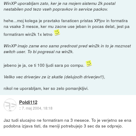
WinXP uporabljam zato, ker je na mojem sistemu 2k postal
nestabilen pod tezo vseh popravkov in service packov.
hehe...moj kolega je pravtako fanaticen pristas XPjov in formatira
na vsake 3 mesce, ker mu zacne use jeban in pocas delat, jest pa
formatiram win2k 1x letno
WinXP imajo zame eno samo prednost pred win2k in to je moznost
switch user. To bi pogresal na win2k.
jebeno je ja, ce ti 100 ljudi sara po compu.
Veliko vec driverjev ze iz skatle (delujocih driverjev!!),
nikol ne uporabljam, ker so zelo pomanjkljivi.
Poldi112
::
7. maj 2004, 18:18
Jaz tudi slucajno ne formatiram na 3 mesece. To je verjetno se ena
podobna izjava tisti, da meniji potrebujejo 3 sec da se odprejo.