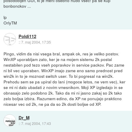
posodobljen GUI, ki je meni osebno hudo vsec! pa se kup
bonbonckov ...
lp
OrlyTM
Poldi112
::
7. maj 2004, 17:35
Pingo, vidim da nisi vsega bral, ampak ok, res je veliko postov.
WinXP uporabljam zato, ker je na mojem sistemu 2k postal
nestabilen pod tezo vseh popravkov in service packov. Pac zame
ni bil vec uporaben. WinXP imajo zame eno samo prednost pred
win2k in to je moznost switch user. To bi pogresal na win2k.
Prehodu sem se pa upiral do lani (mogoce letos, ne vem vec), ker
se mi ni dalo ubadati z novim vmesnikom. Moji XP izgledajo in se
obnasajo zelo podobno 2k. Tako da mi ni jasno zakaj so 2k tako
zelo boljsa izbira. Razumem edino, da XP ne ponujajo prakticno
nicesar vec od 2k, ne pa da so 2k dosti boljse od XP.
Dr_M
::
7. maj 2004, 17:43