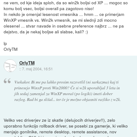
ne vem, od kje ideja sploh, da so win2k boljsi od XP ... mogoc so
komu bolj vsec, boljsi overall pa zagotovo niso!
In nekdo je omenjal lesenost vmesnika ... hmm ... ce primerjam
WinXP vmesnik vs. Win2k vmesnik, se mi slednji zdi mocno
olesenel ... stvar navade in osebne preference najbrz ... ne pa
dejstvo, da je nekaj boljse ali slabse, kali? :)
lp
OrlyTM
OrlyTM
::
7. maj 2004, 16:51
Vsekakor. Bi me pa lahko prosim razsvetlil (ni sarkazma) kaj ti
prinesejo WinxP proti Win2000? Če si w2k uporabljal 3 leta in
jih sedaj zamenjal za WinXP moraš (po logiki) imeti dober
razlog. Rad bi ga slišal... ter če je možno objasniti razliko z w2k.
Veliko vec driverjev ze iz skatle (delujocih driverjev!!), zelo
uporabno funkcijo rollback driver, se posebi za gamerje, ki veliko
menjajo gonilnike, remote desktop, remote assistance, nov