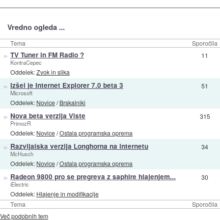
Vredno ogleda ...
Tema
Sporočila
»
TV Tuner in FM Radio ?
11
KontraCepec
Oddelek:
Zvok in slika
»
Izšel je Internet Explorer 7.0 beta 3
51
Microsoft
Oddelek:
Novice
/
Brskalniki
»
Nova beta verzija Viste
315
PrimozR
Oddelek:
Novice
/
Ostala programska oprema
»
Razvijalska verzija Longhorna na internetu
34
McHusch
Oddelek:
Novice
/
Ostala programska oprema
»
Radeon 9800 pro se pregreva z saphire hlajenjem...
30
iElectric
Oddelek:
Hlajenje in modifikacije
Tema
Sporočila
Več podobnih tem