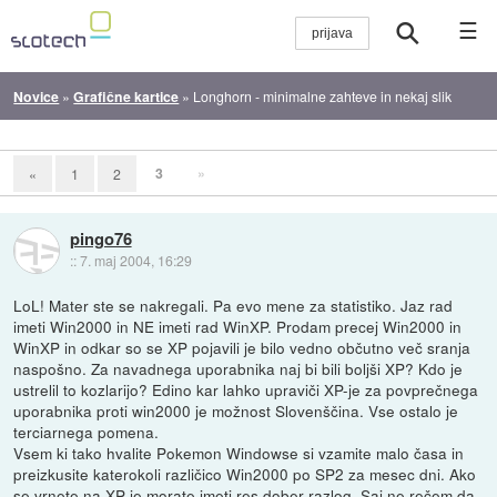
☰
Novice
»
Grafične kartice
»
Longhorn - minimalne zahteve in nekaj slik
3
»
«
1
2
pingo76
::
7. maj 2004, 16:29
LoL! Mater ste se nakregali. Pa evo mene za statistiko. Jaz rad
imeti Win2000 in NE imeti rad WinXP. Prodam precej Win2000 in
WinXP in odkar so se XP pojavili je bilo vedno občutno več sranja
naspošno. Za navadnega uporabnika naj bi bili boljši XP? Kdo je
ustrelil to kozlarijo? Edino kar lahko upraviči XP-je za povprečnega
uporabnika proti win2000 je možnost Slovenščina. Vse ostalo je
terciarnega pomena.
Vsem ki tako hvalite Pokemon Windowse si vzamite malo časa in
preizkusite katerokoli različico Win2000 po SP2 za mesec dni. Ako
se vrnete na XP-je morate imeti res dober razlog. Saj ne rečem da