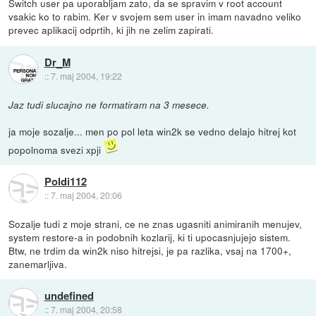
Switch user pa uporabljam zato, da se spravim v root account
vsakic ko to rabim. Ker v svojem sem user in imam navadno veliko
prevec aplikacij odprtih, ki jih ne zelim zapirati.
Dr_M
::
7. maj 2004, 19:22
Jaz tudi slucajno ne formatiram na 3 mesece.
ja moje sozalje... men po pol leta win2k se vedno delajo hitrej kot
popolnoma svezi xpji
Poldi112
::
7. maj 2004, 20:06
Sozalje tudi z moje strani, ce ne znas ugasniti animiranih menujev,
system restore-a in podobnih kozlarij, ki ti upocasnjujejo sistem.
Btw, ne trdim da win2k niso hitrejsi, je pa razlika, vsaj na 1700+,
zanemarljiva.
undefined
::
7. maj 2004, 20:58