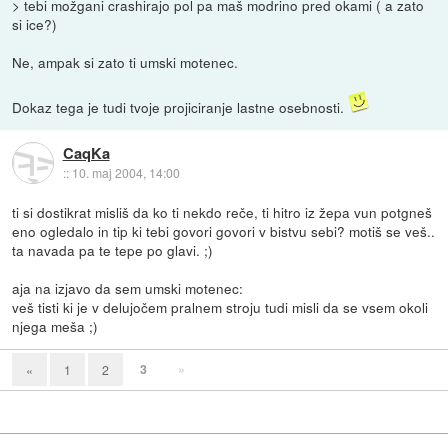
> tebi možgani crashirajo pol pa maš modrino pred okami ( a zato
si ice?)
Ne, ampak si zato ti umski motenec.
Dokaz tega je tudi tvoje projiciranje lastne osebnosti.
CaqKa
::
10. maj 2004, 14:00
ti si dostikrat misliš da ko ti nekdo reče, ti hitro iz žepa vun potgneš
eno ogledalo in tip ki tebi govori govori v bistvu sebi? motiš se veš..
ta navada pa te tepe po glavi. ;)
aja na izjavo da sem umski motenec:
veš tisti ki je v delujočem pralnem stroju tudi misli da se vsem okoli
njega meša ;)
3
»
«
1
2