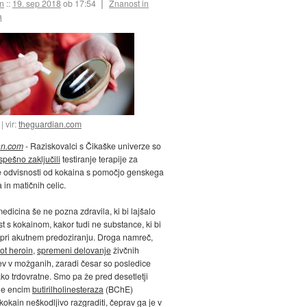
an
::
19. sep 2018
ob 17:54
Znanost in
a
vir:
theguardian.com
an.com
- Raziskovalci s Čikaške univerze so
spešno zaključili
testiranje terapije za
e odvisnosti od kokaina s pomočjo genskega
 in matičnih celic.
edicina še ne pozna zdravila, ki bi lajšalo
t s kokainom, kakor tudi ne substance, ki bi
pri akutnem predoziranju. Droga namreč,
ot heroin
,
spremeni delovanje
živčnih
v v možganih, zaradi česar so posledice
ako trdovratne. Smo pa že pred desetletji
 je encim
butirilholinesteraza
(BChE)
okain neškodljivo razgraditi, čeprav ga je v