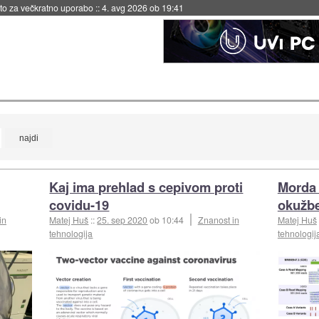
eto za večkratno uporabo
::
4. avg 2026 ob 19:41
Kaj ima prehlad s cepivom proti
Morda 
covidu-19
okužb
in
Matej Huš
::
25. sep 2020
ob 10:44
Znanost in
Matej Huš
tehnologija
tehnologij