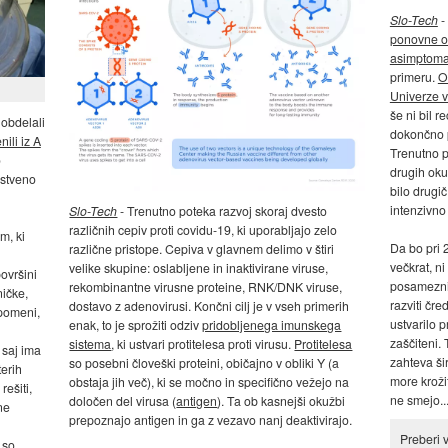
Slo-Tech
-
ponovne ok
asimptoma
primeru.
O
Univerze 
še ni bil 
 obdelali
dokončno p
ili iz A
Trenutno p
o
drugih oku
istveno
bilo drugi
intenzivno
Slo-Tech
- Trenutno poteka razvoj skoraj dvesto
različnih cepiv proti covidu-19, ki uporabljajo zelo
m, ki
Da bo pri 2
različne pristope. Cepiva v glavnem delimo v štiri
večkrat, ni
velike skupine: oslabljene in inaktivirane viruse,
ovršini
posameznik
rekombinantne virusne proteine, RNK/DNK viruse,
ničke,
razviti čr
dostavo z adenovirusi. Končni cilj je v vseh primerih
 pomeni,
ustvarilo p
enak, to je sprožiti odziv
pridobljenega imunskega
zaščiteni. 
sistema
, ki ustvari protitelesa proti virusu.
Protitelesa
 saj ima
zahteva ši
so posebni človeški proteini, običajno v obliki Y (a
terih
more krožit
obstaja jih več), ki se močno in specifično vežejo na
rešiti,
ne smejo..
določen del virusa (
antigen
). Ta ob kasnejši okužbi
ne
prepoznajo antigen in ga z vezavo nanj deaktivirajo.
Preberi 
 so