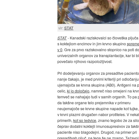
vir:
STAT
STAT
- Kanadski raziskovalci so človeška pljuča
s koktejlom encimov in jim krvno skupino
spremen
v 0
. Gre za prvo raziskovalno stopnico na poti d
univerzalnih organov za transplantacije, kar bi b
povečalo njihovo razpoložljivost.
Pri dodeljevanju organov za presaditve paciento
nanje čakajo, je med prvimi kriteriji pri odločanju
ujemajoča se krvna skupina (AB0). Antigeni na p
celic,
ki jo določajo
, namreč niso omejeni na krv
temveč se nahajajo tudi v samih organih. To pa
da takšne organe telo prejemnika v primeru
neujemajoče se krvne skupine napade kot tujke,
v krvni plazmi drugačen nabor protiteles. V neka
primerih,
kot so ledvice
, znamo tegobo že za silo 
čeprav dodatni koktejli imunosupresivov za takš
paciente niso blagodejni. Drugod, na primer pri
presaditvah pljuč,
pa tega še ne znamo
. Težavni