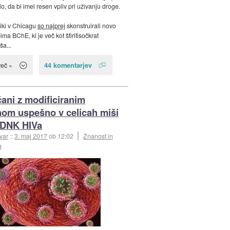
o, da bi imel resen vpliv pri uživanju droge.
iki v Chicagu
so najprej
skonstruirali novo
ima BChE, ki je več kot štiritisočkrat
ša...
44 komentarjev
več »
ani z modificiranim
nom uspešno v celicah miši
i DNK HIVa
var
::
3. maj 2017
ob 12:02
Znanost in
a