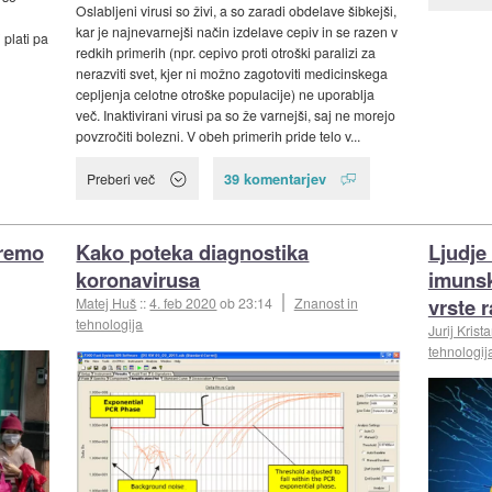
Oslabljeni virusi so živi, a so zaradi obdelave šibkejši,
kar je najnevarnejši način izdelave cepiv in se razen v
 plati pa
redkih primerih (npr. cepivo proti otroški paralizi za
nerazviti svet, kjer ni možno zagotoviti medicinskega
cepljenja celotne otroške populacije) ne uporablja
več. Inaktivirani virusi pa so že varnejši, saj ne morejo
povzročiti bolezni. V obeh primerih pride telo v...
39 komentarjev
Preberi več
oremo
Kako poteka diagnostika
Ljudje
koronavirusa
imunsk
vrste 
Matej Huš
::
4. feb 2020
ob 23:14
Znanost in
tehnologija
Jurij Krist
tehnologij