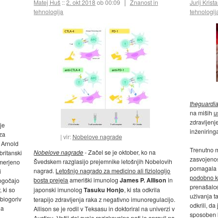
Matej Huš
::
2. okt 2018
ob 00:09
Znanost in
Jurij Krist
tehnologija
tehnologij
theguardi
na miših
u
zdravljenj
je
inženiringa
za
vir:
Nobelove nagrade
 Arnold
Trenutno m
Nobelove nagrade
- Začel se je oktober, ko na
britanski
zasvojenos
Švedskem razglasijo prejemnike letošnjih Nobelovih
smerjeno
pomagala 
nagrad.
Letošnjo nagrado za medicino ali fiziologijo
i
podobno k
bosta prejela
ameriški imunolog
James P. Allison
in
mogočajo
prenašalce
 ki so
japonski imunolog
Tasuku Honjo
, ki sta odkrila
uživanja t
 biogoriv
terapijo zdravljenja raka z negativno imunoregulacijo.
odkrili, da
na
Allison se je rodil v Teksasu in doktoriral na univerzi v
sposoben k
Austinu. Večji del svoje raziskovalne poti je opravil na