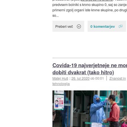
predvsem bolniki s krvno skupino 0, saj so zanje
primerni zgolj organi iste krvne skupine, po drugi
so...
0 komentarjev
Preberi več
Covida-19 najverjetneje ne m
dobiti dvakrat (tako hitro)
Matej Huš
::
26. jul 2020
ob 00:01
Znanost in
tehnologija