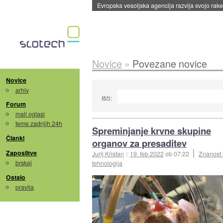
Evropska vesoljska agencija razvija svojo rak
Novice
»
Povezane novice
Novice
arhiv
Išči:
Forum
mali oglasi
teme zadnjih 24h
Spreminjanje krvne skupine
Članki
organov za presaditev
Zaposlitve
Jurij Kristan
::
19. feb 2022
ob 07:22
Znanost 
brskaj
tehnologija
Ostalo
pravila