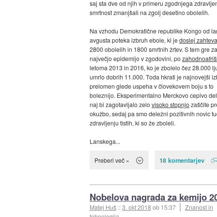
saj sta dve od njih v primeru zgodnjega zdravlje
smrtnost zmanjšali na zgolj desetino obolelih.
Na vzhodu Demokratične republike Kongo od l
avgusta poteka izbruh ebole, ki je
doslej zahteva
2800 obolelih in 1800 smrtnih žrtev. S tem gre z
največjo epidemijo v zgodovini, po
zahodnoafriš
letoma 2013 in 2016, ko je zbolelo čez 28.000 ljud
umrlo dobrih 11.000. Toda hkrati je najnovejši i
prelomen glede uspeha v človekovem boju s to
boleznijo. Eksperimentalno Merckovo cepivo del
naj bi zagotavljalo zelo
visoko stopnjo
zaščite p
okužbo, sedaj pa smo deležni pozitivnih novic tud
zdravljenju tistih, ki so že zboleli.
Lanskega...
18 komentarjev
Preberi več »
Nobelova nagrada za kemijo 2
Matej Huš
::
3. okt 2018
ob 15:37
Znanost in
tehnologija