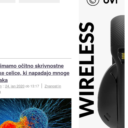
 imamo očitno skrivnostne
e celice, ki napadajo mnoge
raka
an
::
24. jan 2020
ob 13:17
Znanost in
a