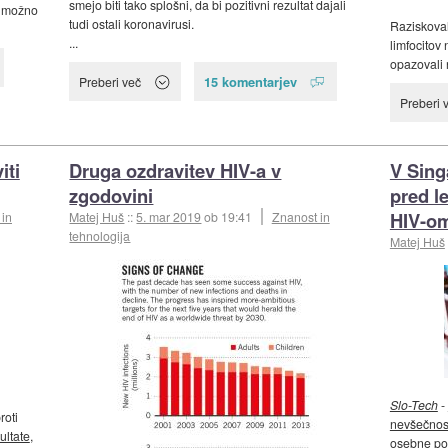
smejo biti tako splošni, da bi pozitivni rezultat dajali
st možno
tudi ostali koronavirusi.
Raziskova
...
limfocitov 
opazovali 
15 komentarjev
Preberi več
Preberi 
iti
Druga ozdravitev HIV-a v
V Singa
zgodovini
pred l
HIV-o
 in
Matej Huš
::
5. mar 2019
ob 19:41
Znanost in
tehnologija
Matej Huš
Slo-Tech
-
roti
nevšečnos
ultate
,
osebne pod