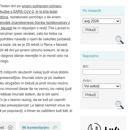
 Teden dni po
prvem potrjenem primeru
Po mesecih
užbe s SARS-CoV-2, ki je bila tedaj
tična
, raziskovalci poročajo o še enem
snutek znanstvenega članka raziskovalcev z
v Nevadi
še ni objavljen v reviji
The Lancet
in
recenziran (peer
review
), zato bo treba na
otrditev navedb v njem še nekoliko počakati.
a kaže, da se je 25-letnik iz Rena v Nevadi
žil 48 dni po prvem izbruhu bolezni, le da je
č njegovo stanje resnejše in je moral celo na
Napredno
 nego.
Išči:
5 milijonih okuženih nekaj ljudi virus dobilo
 presenetljivo. Imunski odziv je pri vsakem
Avtor:
u drugačen in četudi je proti virusu možno
edno imunost (česar še ne vemo), bo nekaj ljudi
rešibak imunski sistem, da bi bili sami
To je v resnici razlog, da se tudi pri cepivih
roko precepljenost. Le takrat namreč virus ne
i po populaciji, s čimer so zaščiteni tudi tisti, ki
.
96 komentarjev
več