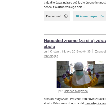
traja dlje časa, najraje več let, je čredno imuno
doseči z okužbo velikega dela...
16 komentarjev
Preberi več
Naposled znamo (za silo) zdrav
ebolo
Jurij Kristan
::
14. avg 2019
ob 04:35
Znanost
tehnologija
vir:
Science Magazine
Science Magazine
- Preizkus treh novih zdravil p
eboli v Vzhodnem Kongu je dal
navdušujoče rez