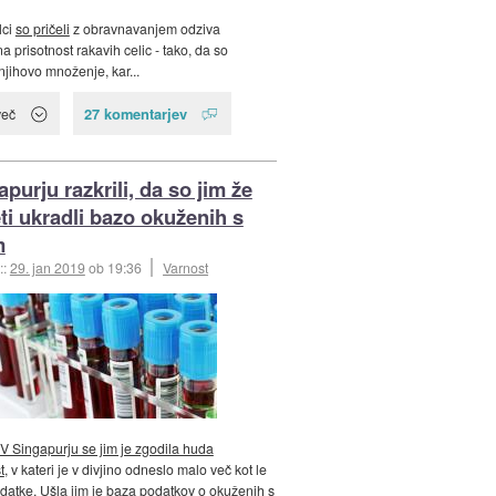
lci
so pričeli
z obravnavanjem odziva
na prisotnost rakavih celic - tako, da so
njihovo množenje, kar...
27 komentarjev
več
purju razkrili, da so jim že
eti ukradli bazo okuženih s
m
::
29. jan 2019
ob 19:36
Varnost
V Singapurju se jim je zgodila huda
t
, v kateri je v divjino odneslo malo več kot le
atke. Ušla jim je baza podatkov o okuženih s