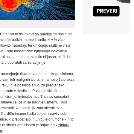
 Britanski raziskovalci
so naleteli
na doslej še
ste človeških imunskih celic, ki v
in vitro
nkovito napadajo ter uničujejo različne vrste
lic. Toda mehanizem njihovega delovanja
at ostaja neznan, zato še ni jasno, ali jih bo
lu uporabiti za zdravljenje.
n usmerjanje človekovega imunskega sistema,
o sam loti malignih tvorb, je najnovejša praksa
i raku in je poskrbela tudi
za predlansko
agrado v medicini. Postopki vključujejo
ificiranje limfocitov tipa T, da so sposobni
 rakave celice in se nadnje usmeriti. Toda
resenetljivem odkritju znanstvenikov z
 Cardiffu imamo ljudje že po naravi v sebi
ice, ki prepoznajo in uničujejo tumorje - in to
 različnih vrst. Uspeh je objavljen v
Nature
gy
.