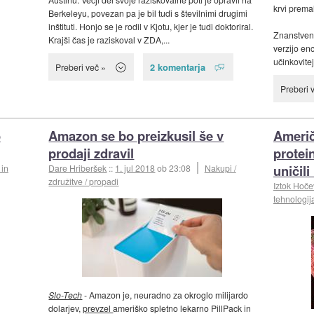
krvi premal
Berkeleyu, povezan pa je bil tudi s številnimi drugimi
inštituti. Honjo se je rodil v Kjotu, kjer je tudi doktoriral.
Znanstven
Krajši čas je raziskoval v ZDA,...
verzijo enc
učinkovitej
2 komentarja
Preberi več »
Preberi 
o
Amazon se bo preizkusil še v
Američ
prodaji zdravil
protei
uničil
 in
Dare Hriberšek
::
1. jul 2018
ob 23:08
Nakupi /
združitve / propadi
Iztok Hoče
tehnologij
Slo-Tech
- Amazon je, neuradno za okroglo milijardo
dolarjev,
prevzel
ameriško spletno lekarno PillPack in