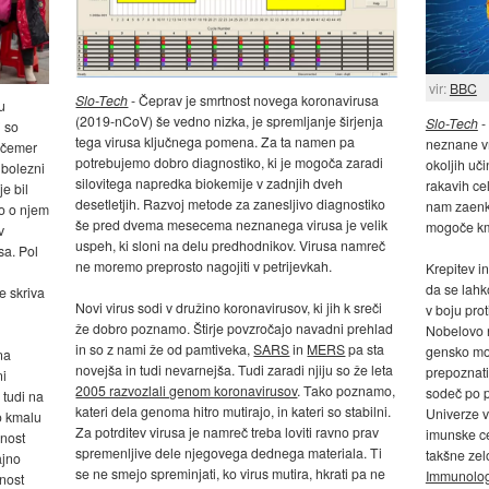
vir:
BBC
Slo-Tech
- Čeprav je smrtnost novega koronavirusa
u
(2019-nCoV) še vedno nizka, je spremljanje širjenja
Slo-Tech
-
i so
tega virusa ključnega pomena. Za ta namen pa
neznane vr
i čemer
potrebujemo dobro diagnostiko, ki je mogoča zaradi
okoljih uči
 bolezni
silovitega napredka biokemije v zadnjih dveh
rakavih ce
je bil
desetletjih. Razvoj metode za zanesljivo diagnostiko
nam zaenkr
mo o njem
še pred dvema mesecema neznanega virusa je velik
mogoče kma
v
uspeh, ki sloni na delu predhodnikov. Virusa namreč
sa. Pol
ne moremo preprosto nagojiti v petrijevkah.
Krepitev i
da se lahk
e skriva
Novi virus sodi v družino koronavirusov, ki jih k sreči
v boju prot
že dobro poznamo. Štirje povzročajo navadni prehlad
Nobelovo n
in so z nami že od pamtiveka,
SARS
in
MERS
pa sta
gensko mod
na
novejša in tudi nevarnejša. Tudi zaradi njiju so že leta
prepoznati
ni
2005 razvozlali genom koronavirusov
. Tako poznamo,
sodeč po p
tudi na
kateri dela genoma hitro mutirajo, in kateri so stabilni.
Univerze v
o kmalu
Za potrditev virusa je namreč treba loviti ravno prav
imunske cel
nost
spremenljive dele njegovega dednega materiala. Ti
takšne zelo
ajno
se ne smejo spreminjati, ko virus mutira, hkrati pa ne
Immunolo
nost