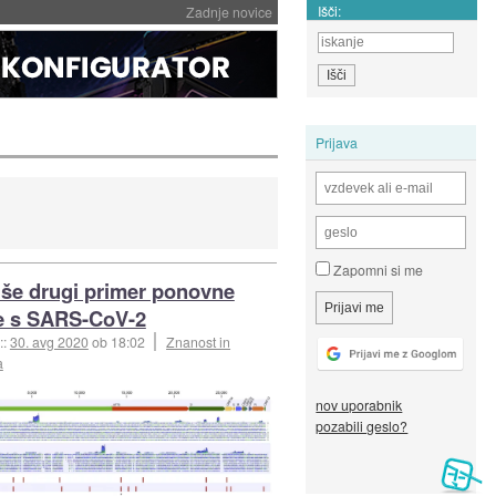
Išči:
Zadnje novice
Prijava
Zapomni si me
še drugi primer ponovne
e s SARS-CoV-2
::
30. avg 2020
ob 18:02
Znanost in
a
nov uporabnik
pozabili geslo?