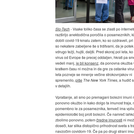
Slo-Tech
- Vsake toliko časa se zlasti po internet
razširijo anektodična poročila o posameznikih, k
dobili covid-19 kmalu zatem, ko so ozdraveli, pr
so nekatere zabeljene še s trditvami, da je potek
vdrugo težji, hujši, daljši. Pred skoraj pol leta, ko 
virus od Evrope še precej oddaljen, hkrati pa s
vedeli manj,
je bil konsenz
, da ponovna okužba 
kratkem času ni možna in da gre za ostanke viru
leta pozneje se mnenje večine strokovnjakov ni
spremenilo,
piše
The New York Times
, a hudič s
v detajlih.
Vprašanje, ali smo po premagani bolezni imuni 
ponovno okužbo in kako dolgo ta imunost traja, 
pomembno le za posameznika, temveč ima vpliv 
epidemiološki boj proti bolezni. Če namreč lahk
zbolimo ponovno, potem
čredne imunosti
ni mož
doseči, kar slika distopično prihodnost sveta s tr
navzočim covidom-19. Če pa po drugi strani imu