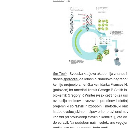
Slo-Tech
- Švedska kraljeva akademija znanosti 
danes
sporočila
, da letošnjo Nobelovo nagrado 
kemijo prejmejo ameriška kemičarka Frances H.
(polovico) ter ameriški kemik George P. Smith in 
biokemik Gregory P. Winter (vsak četrtino) za u
evolucijo encimov in vezavnih proteinov. Letošnj
prejemniki so razvili in izpopolnili metode, ki o
izrabo evolucijskih principov pri pripravi encimov,
koristni pri proizvodnji številnih kemikalij, vse od
do zdravil. Na podoben način selektivno vzgoje
protitelesa so uporabna v boju proti...