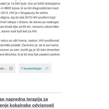
kateri je 14.000 ljudi. Gre za 5400 državljanov
in 8800 tujcev, ki so bili diagnosticirani med
in 2013. HIV je v Singapurju še vedno
stigma, saj do leta 2015 HIV-pozitivni tujci
 imeli vstopa v državo, še danes pa vsakogar,
ržavi bivati dlje od 90 dni, obvezno zdravniško
 kamor sodi tudi test za HIV.
vdoru so ušli imena, naslovi, HIV-pozitivnost
ravniški podatki. Zanimivo je, da to pot vemo,
ovoren za vdor. Izvršil ga je 33-letni Američan
era-Brochez, ki je bil svoj čas zasebni partner
7 komentarjev
več »
se napredna terapija za
jenje kokainske odvisnosti