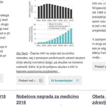
nja
HIV-om, v 
Singapurja 
leti 1985 
anskega
precejšnja 
l
okoli
sploh niso
a drugo
ki želi v d
ki
med
pregledajo,
i in jih
zbruh
V zadnjem 
in drugi zd
uje in
kdo je odg
red
Mikhy Farr
Slo-Tech
- Čeprav HIV ne velja več za smrtno
i pri
vodje...
obsodbo, saj z jemanjem protivirusnih zdravil okuženi
živijo skoraj normalno dolgo, pa okužbe ne moremo
Preberi 
ozdraviti. Edini, ki je bil potrjeno okužen s HIV in
kasneje popolnoma pozdravljen
,...
10 komentarjev
Preberi več »
018
Nobelova nagrada za medicino
Obeta 
2018
zdravl