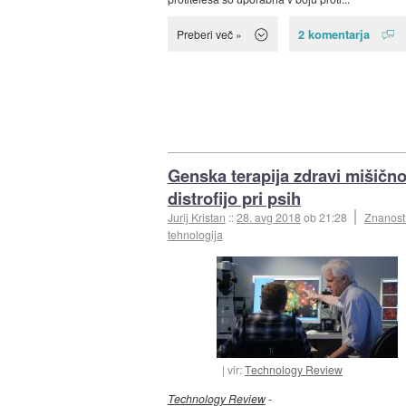
2 komentarja
Preberi več »
Genska terapija zdravi mišičn
distrofijo pri psih
Jurij Kristan
::
28. avg 2018
ob 21:28
Znanost
tehnologija
vir:
Technology Review
Technology Review
-