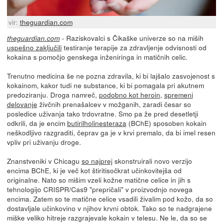
vir:
theguardian.com
- Raziskovalci s Čikaške univerze so na miših
theguardian.com
uspešno zaključili
testiranje terapije za zdravljenje odvisnosti od
kokaina s pomočjo genskega inženiringa in matičnih celic.
Trenutno medicina še ne pozna zdravila, ki bi lajšalo zasvojenost s
kokainom, kakor tudi ne substance, ki bi pomagala pri akutnem
predoziranju. Droga namreč,
podobno kot heroin
,
spremeni
delovanje
živčnih prenašalcev v možganih, zaradi česar so
posledice uživanja tako trdovratne. Smo pa že pred desetletji
odkrili, da je encim
butirilholinesteraza
(BChE) sposoben kokain
neškodljivo razgraditi, čeprav ga je v krvi premalo, da bi imel resen
vpliv pri uživanju droge.
Znanstveniki v Chicagu
so najprej
skonstruirali novo verzijo
encima BChE, ki je več kot štiritisočkrat učinkovitejša od
originalne. Nato so mišim vzeli kožne matične celice in jih s
tehnologijo CRISPR/Cas9 "prepričali" v proizvodnjo novega
encima. Zatem so te matične celice vsadili živalim pod kožo, da so
dostavljale učinkovino v njihov krvni obtok. Tako so te nadgrajene
miške veliko hitreje razgrajevale kokain v telesu. Ne le, da so se