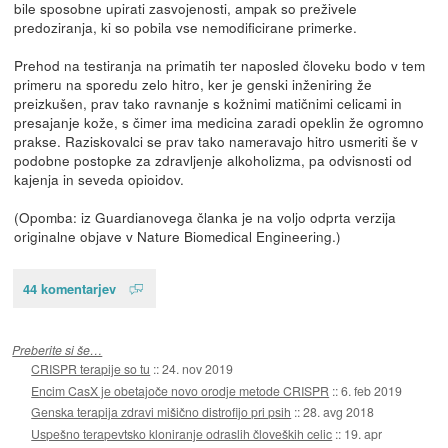
bile sposobne upirati zasvojenosti, ampak so preživele
predoziranja, ki so pobila vse nemodificirane primerke.
Prehod na testiranja na primatih ter naposled človeku bodo v tem
primeru na sporedu zelo hitro, ker je genski inženiring že
preizkušen, prav tako ravnanje s kožnimi matičnimi celicami in
presajanje kože, s čimer ima medicina zaradi opeklin že ogromno
prakse. Raziskovalci se prav tako nameravajo hitro usmeriti še v
podobne postopke za zdravljenje alkoholizma, pa odvisnosti od
kajenja in seveda opioidov.
(Opomba: iz Guardianovega članka je na voljo odprta verzija
originalne objave v Nature Biomedical Engineering.)
44 komentarjev
Preberite si še…
CRISPR terapije so tu
::
24. nov 2019
Encim CasX je obetajoče novo orodje metode CRISPR
::
6. feb 2019
Genska terapija zdravi mišično distrofijo pri psih
::
28. avg 2018
Uspešno terapevtsko kloniranje odraslih človeških celic
::
19. apr