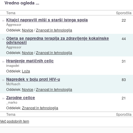
Vredno ogleda ...
Tema
Sporočila
»
Kitajci napravili miši s starši istega spola
22
Aggressor
Oddelek:
Novice
/
Znanost in tehnologija
»
Obeta se napredna terapija za zdravljenje kokainske
44
odvisnosti
Aggressor
Oddelek:
Novice
/
Znanost in tehnologija
»
Hranjenje matičnih celic
31
imagodei
Oddelek:
Loža
»
Napredek v boju proti HIV-u
83
McHusch
Oddelek:
Novice
/
Znanost in tehnologija
»
Zarodne celice
21
_marko
Oddelek:
Znanost in tehnologija
Tema
Sporočila
Več podobnih tem