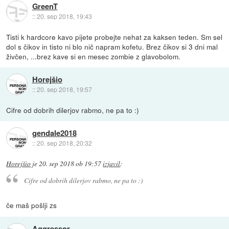
GreenT
::
20. sep 2018, 19:43
Tisti k hardcore kavo pijete probejte nehat za kaksen teden. Sm sel
dol s čikov in tisto ni blo nič napram kofetu. Brez čikov si 3 dni mal
živčen, ...brez kave si en mesec zombie z glavobolom.
Horejšio
::
20. sep 2018, 19:57
Cifre od dobrih dilerjov rabmo, ne pa to :)
gendale2018
::
20. sep 2018, 20:32
Horejšio
je
20. sep 2018 ob 19:57
izjavil
:
Cifre od dobrih dilerjov rabmo, ne pa to :)
če maš pošlji zs
Aggressor