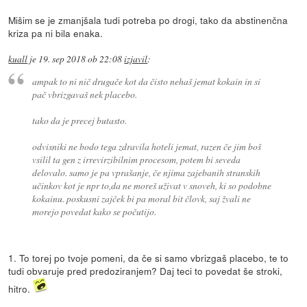
Mišim se je zmanjšala tudi potreba po drogi, tako da abstinenčna
kriza pa ni bila enaka.
kuall
je
19. sep 2018 ob 22:08
izjavil
:
ampak to ni nič drugače kot da čisto nehaš jemat kokain in si
pač vbrizgavaš nek placebo.
tako da je precej butasto.
odvisniki ne bodo tega zdravila hoteli jemat, razen če jim boš
vsilil ta gen z irrevirzibilnim procesom, potem bi seveda
delovalo. samo je pa vprašanje, če njima zajebanih stranskih
učinkov kot je npr to,da ne moreš uživat v snoveh, ki so podobne
kokainu. poskusni zajček bi pa moral bit človk, saj žvali ne
morejo povedat kako se počutijo.
1. To torej po tvoje pomeni, da če si samo vbrizgaš placebo, te to
tudi obvaruje pred predoziranjem? Daj teci to povedat še stroki,
hitro.