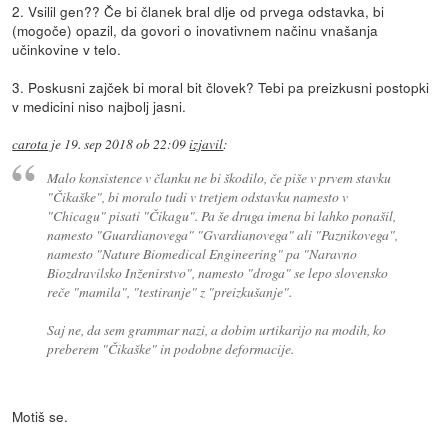
2. Vsilil gen?? Če bi članek bral dlje od prvega odstavka, bi
(mogoče) opazil, da govori o inovativnem načinu vnašanja
učinkovine v telo.
3. Poskusni zajček bi moral bit človek? Tebi pa preizkusni postopki
v medicini niso najbolj jasni.
carota
je
19. sep 2018 ob 22:09
izjavil
:
Malo konsistence v članku ne bi škodilo, če piše v prvem stavku
"Čikaške", bi moralo tudi v tretjem odstavku namesto v
"Chicagu" pisati "Čikagu". Pa še druga imena bi lahko ponašil,
namesto "Guardianovega" "Gvardianovega" ali "Paznikovega",
namesto "Nature Biomedical Engineering" pa "Naravno
Biozdravilsko Inženirstvo", namesto "droga" se lepo slovensko
reče "mamila", "testiranje" z "preizkušanje".
Saj ne, da sem grammar nazi, a dobim urtikarijo na modih, ko
preberem "Čikaške" in podobne deformacije.
Motiš se.