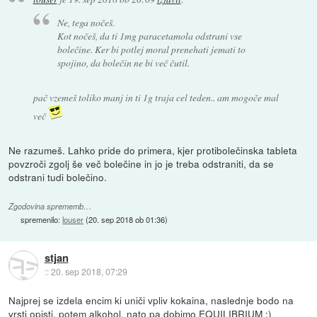
Ne, tega nočeš.
Kot nočeš, da ti 1mg paracetamola odstrani vse
bolečine. Ker bi potlej moral prenehati jemati to
spojino, da bolečin ne bi več čutil.
pač vzemeš toliko manj in ti 1g traja cel teden.. am mogoče mal
več
Ne razumeš. Lahko pride do primera, kjer protibolečinska tableta
povzroči zgolj še več bolečine in jo je treba odstraniti, da se
odstrani tudi bolečino.
Zgodovina sprememb…
spremenilo:
louser
(
20. sep 2018 ob 01:36
)
stjan
::
20. sep 2018, 07:29
Najprej se izdela encim ki uniči vpliv kokaina, naslednje bodo na
vrsti opisti, potem alkohol, nato pa dobimo EQUILIBRIUM :)