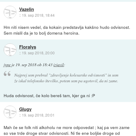
Vazelin
::
19. sep 2018, 18:44
Hm niti nisem vedel, da kokain predstavlja kakšno hudo odvisnost.
Sem mislil da je to bolj domena heroina.
Floralys
::
19. sep 2018, 20:00
jype
je
19. sep 2018 ob 18:43
izjavil
:
Najprej sem prebral "zdravljenje kolesarske odvisnosti" in sem
že iskal telefonsko številko, potem sem pa ugotovil, da ni zame.
Huda odvisnost, če kolo bereš tam, kjer ga ni :P
Glugy
::
19. sep 2018, 20:01
Mah če se folk niti alkoholu ne more odpovedat ; kaj pa vem zame
so vse trde droge stvar odvisnosti. Ni tle ene boljše droge od