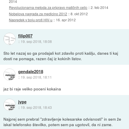
2014
Revolucionarna metoda za pripravo matičnih celic
::
2. feb 2014
Nobelova nagrada za medicino 2012
::
8. okt 2012
Napredek v boju proti HIV-u
::
16. apr 2012
filip007
::
19. sep 2018, 18:08
Sto let nazaj so ga prodajali kot zdavilo proti kašlju, danes ti kaj
dosti ne pomaga, razen čaj iz kokinih listov.
gendale2018
::
19. sep 2018, 18:11
jaz bi raje veliko poceni kokaina
jype
::
19. sep 2018, 18:43
Najprej sem prebral "zdravljenje kolesarske odvisnosti" in sem že
iskal telefonsko številko, potem sem pa ugotovil, da ni zame.