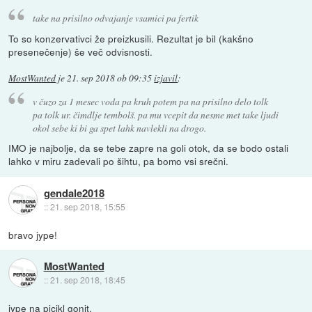
take na prisilno odvajanje vsamici pa fertik
To so konzervativci že preizkusili. Rezultat je bil (kakšno
presenečenje) še več odvisnosti.
MostWanted
je
21. sep 2018 ob 09:35
izjavil
:
v čuzo za 1 mesec voda pa kruh potem pa na prisilno delo tolk
pa tolk ur. čimdlje tembolš. pa mu vcepit da nesme met take ljudi
okol sebe ki bi ga spet lahk navlekli na drogo.
IMO je najbolje, da se tebe zapre na goli otok, da se bodo ostali
lahko v miru zadevali po šihtu, pa bomo vsi srečni.
gendale2018
::
21. sep 2018, 15:55
bravo jype!
MostWanted
::
21. sep 2018, 18:45
jype na picikl gonit.