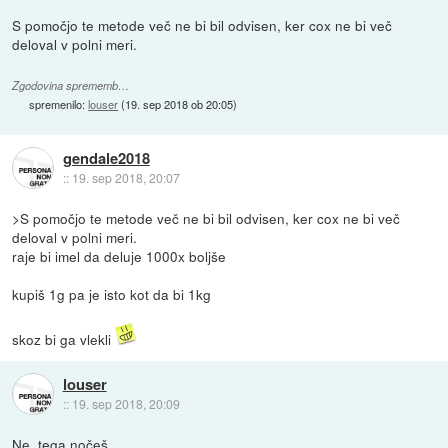
S pomočjo te metode več ne bi bil odvisen, ker cox ne bi več
deloval v polni meri.
Zgodovina sprememb…
spremenilo:
louser
(
19. sep 2018 ob 20:05
)
gendale2018
::
19. sep 2018, 20:07
>S pomočjo te metode več ne bi bil odvisen, ker cox ne bi več
deloval v polni meri.
raje bi imel da deluje 1000x boljše
kupiš 1g pa je isto kot da bi 1kg
skoz bi ga vlekli
louser
::
19. sep 2018, 20:09
Ne, tega nočeš.