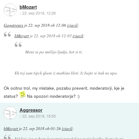
bMozart
::
22. sep 2018, 12:26
Gagatronix
je
22. sep 2018 ob 12:06
izjavil
:
bMozart
je
22. sep 2018 ob 12:03
izjavil
:
Meni se pa smilijo ljudje, kot si ti.
Eh toj sam tipck glasn iz matkine kleti. Iz bajte si itak ne upa.
Ok ocitno trol, my mistake, pozabu preverit, moderatorji, kje je
status?
Na opozori moderatorja? :)
Aggressor
::
22. sep 2018, 16:55
bMozart
je
22. sep 2018 ob 01:26
izjavil
:
Veš kaj, jaz se bom še naprej zanašal na svojo logiko, ki me še ni