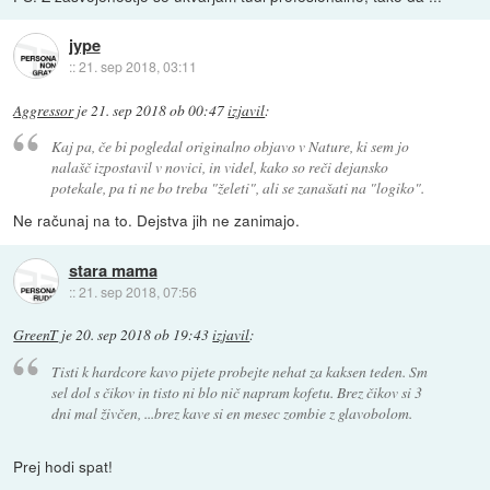
jype
::
21. sep 2018, 03:11
Aggressor
je
21. sep 2018 ob 00:47
izjavil
:
Kaj pa, če bi pogledal originalno objavo v Nature, ki sem jo
nalašč izpostavil v novici, in videl, kako so reči dejansko
potekale, pa ti ne bo treba "želeti", ali se zanašati na "logiko".
Ne računaj na to. Dejstva jih ne zanimajo.
stara mama
::
21. sep 2018, 07:56
GreenT
je
20. sep 2018 ob 19:43
izjavil
:
Tisti k hardcore kavo pijete probejte nehat za kaksen teden. Sm
sel dol s čikov in tisto ni blo nič napram kofetu. Brez čikov si 3
dni mal živčen, ...brez kave si en mesec zombie z glavobolom.
Prej hodi spat!