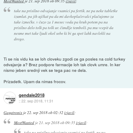
MostWanted
je
21. sep 2018 ob 09:35
izjavil
:
take na prisilno odvajanje vsamici pa fertik. ne pa neke tabletke
izumlat. pa jih ujčkat pa da mi davkoplačevalci plačujemo za
take izmečke. v čuzo za 1 mesec voda pa kruh potem pa na
prisilno delo tolk pa tolk ur. čimdlje tembolš. pa mu vcepit da
nesme met take ljudi okol sebe ki bi ga spet lahk navlekli na
drogo.
Ti se nis vidu ka se loh cloveku zgodi ce ga posles na cold turkey
odvajanje a? Brez podpore farmacije loh tak clovk umre. In ker
nismo jeben srednji vek se tega pac ne dela.
Prizadetk. Upam da nimas frocov.
gendale2018
::
22. sep 2018, 11:31
Gagatronix
je
22. sep 2018 ob 02:32
izjavil
:
MostWanted
je
21. sep 2018 ob 09:35
izjavil
:
take na prisilno odvajanje vsamici pa fertik. ne pa