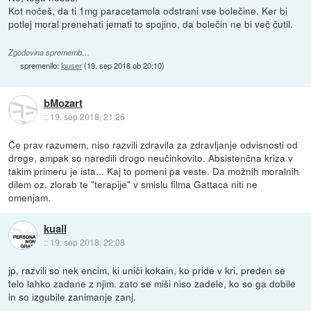
Kot nočeš, da ti 1mg paracetamola odstrani vse bolečine. Ker bi
potlej moral prenehati jemati to spojino, da bolečin ne bi več čutil.
Zgodovina sprememb…
spremenilo:
louser
(
19. sep 2018 ob 20:10
)
bMozart
::
19. sep 2018, 21:26
Če prav razumem, niso razvili zdravila za zdravljanje odvisnosti od
droge, ampak so naredili drogo neučinkovito. Absistenčna kriza v
takim primeru je ista... Kaj to pomeni pa veste. Da možnih moralnih
dilem oz. zlorab te "terapije" v smislu filma Gattaca niti ne
omenjam.
kuall
::
19. sep 2018, 22:08
jp, razvili so nek encim, ki uniči kokain, ko pride v kri, preden se
telo lahko zadane z njim. zato se miši niso zadele, ko so ga dobile
in so izgubile zanimanje zanj.