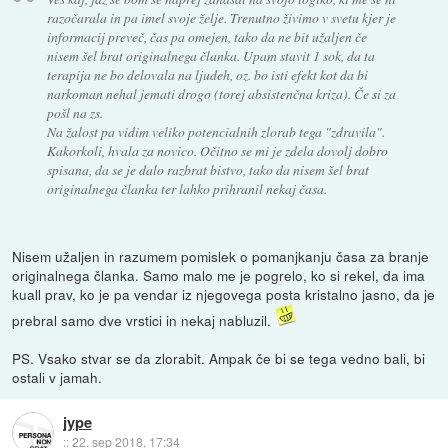
razočarala in pa imel svoje želje. Trenutno živimo v svetu kjer je
informacij preveč, čas pa omejen, tako da ne bit užaljen če
nisem šel brat originalnega članka. Upam stavit 1 sok, da ta
terapija ne bo delovala na ljudeh, oz. bo isti efekt kot da bi
narkoman nehal jemati drogo (torej absistenčna kriza). Če si za
pošl na zs.
Na žalost pa vidim veliko potencialnih zlorab tega "zdravila".
Kakorkoli, hvala za novico. Očitno se mi je zdela dovolj dobro
spisana, da se je dalo razbrat bistvo, tako da nisem šel brat
originalnega članka ter lahko prihranil nekaj časa.
Nisem užaljen in razumem pomislek o pomanjkanju časa za branje
originalnega članka. Samo malo me je pogrelo, ko si rekel, da ima
kuall prav, ko je pa vendar iz njegovega posta kristalno jasno, da je
prebral samo dve vrstici in nekaj nabluzil.
PS. Vsako stvar se da zlorabit. Ampak če bi se tega vedno bali, bi
ostali v jamah.
jype
::
22. sep 2018, 17:34