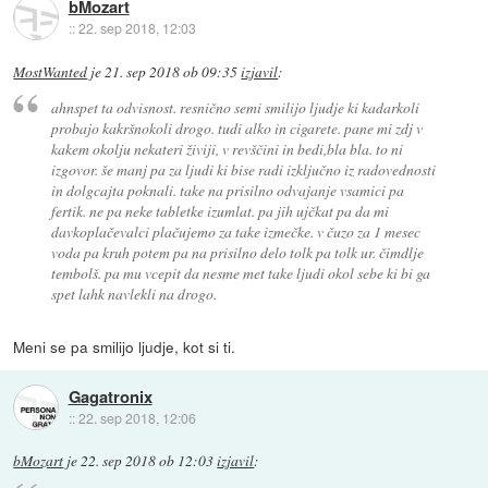
bMozart
::
22. sep 2018, 12:03
MostWanted
je
21. sep 2018 ob 09:35
izjavil
:
ahnspet ta odvisnost. resnično semi smilijo ljudje ki kadarkoli
probajo kakršnokoli drogo. tudi alko in cigarete. pane mi zdj v
kakem okolju nekateri živiji, v revščini in bedi,bla bla. to ni
izgovor. še manj pa za ljudi ki bise radi izključno iz radovednosti
in dolgcajta poknali. take na prisilno odvajanje vsamici pa
fertik. ne pa neke tabletke izumlat. pa jih ujčkat pa da mi
davkoplačevalci plačujemo za take izmečke. v čuzo za 1 mesec
voda pa kruh potem pa na prisilno delo tolk pa tolk ur. čimdlje
tembolš. pa mu vcepit da nesme met take ljudi okol sebe ki bi ga
spet lahk navlekli na drogo.
Meni se pa smilijo ljudje, kot si ti.
Gagatronix
::
22. sep 2018, 12:06
bMozart
je
22. sep 2018 ob 12:03
izjavil
: