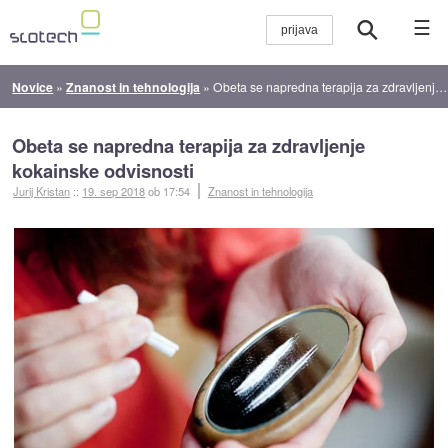
☰
Novice
»
Znanost in tehnologija
»
Obeta se napredna terapija za zdravljenje kokainske odvisnosti
Obeta se napredna terapija za zdravljenje
kokainske odvisnosti
Jurij Kristan
::
19. sep 2018
ob 17:54
Znanost in tehnologija