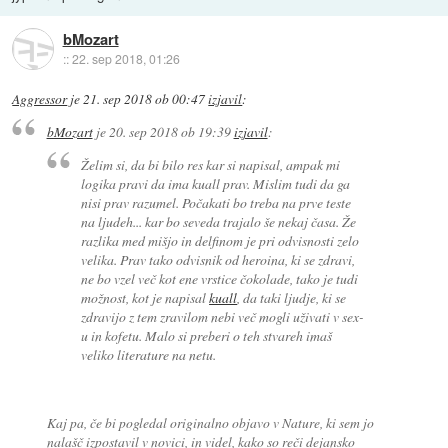
bMozart
::
22. sep 2018, 01:26
Aggressor
je
21. sep 2018 ob 00:47
izjavil
:
bMozart
je
20. sep 2018 ob 19:39
izjavil
:
Želim si, da bi bilo res kar si napisal, ampak mi
logika pravi da ima kuall prav. Mislim tudi da ga
nisi prav razumel. Počakati bo treba na prve teste
na ljudeh... kar bo seveda trajalo še nekaj časa. Že
razlika med mišjo in delfinom je pri odvisnosti zelo
velika. Prav tako odvisnik od heroina, ki se zdravi,
ne bo vzel več kot ene vrstice čokolade, tako je tudi
možnost, kot je napisal
kuall
, da taki ljudje, ki se
zdravijo z tem zravilom nebi več mogli uživati v sex-
u in kofetu. Malo si preberi o teh stvareh imaš
veliko literature na netu.
Kaj pa, če bi pogledal originalno objavo v Nature, ki sem jo
nalašč izpostavil v novici, in videl, kako so reči dejansko