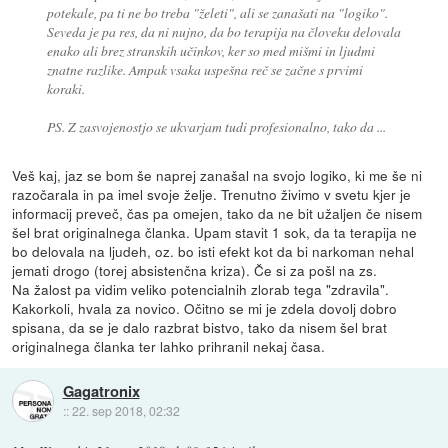
potekale, pa ti ne bo treba "želeti", ali se zanašati na "logiko".
Seveda je pa res, da ni nujno, da bo terapija na človeku delovala
enako ali brez stranskih učinkov, ker so med mišmi in ljudmi
znatne razlike. Ampak vsaka uspešna reč se začne s prvimi
koraki.
PS. Z zasvojenostjo se ukvarjam tudi profesionalno, tako da ...
Veš kaj, jaz se bom še naprej zanašal na svojo logiko, ki me še ni
razočarala in pa imel svoje želje. Trenutno živimo v svetu kjer je
informacij preveč, čas pa omejen, tako da ne bit užaljen če nisem
šel brat originalnega članka. Upam stavit 1 sok, da ta terapija ne
bo delovala na ljudeh, oz. bo isti efekt kot da bi narkoman nehal
jemati drogo (torej absistenčna kriza). Če si za pošl na zs.
Na žalost pa vidim veliko potencialnih zlorab tega "zdravila".
Kakorkoli, hvala za novico. Očitno se mi je zdela dovolj dobro
spisana, da se je dalo razbrat bistvo, tako da nisem šel brat
originalnega članka ter lahko prihranil nekaj časa.
Gagatronix
::
22. sep 2018, 02:32