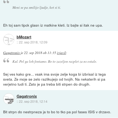
Meni se pa smilijo ljudje, kot si ti.
Eh toj sam tipck glasn iz matkine kleti. Iz bajte si itak ne upa.
bMozart
::
22. sep 2018, 12:09
Gagatronix
je
22. sep 2018 ob 11:35
izjavil
:
Kul. Pol ga loh fentamo. Bo to zazeljen razplet za ns ostale.
Sej ves kako gre... vsak ima svoje zelje koga bi izbrisal iz tega
sveta. Ze moje se zelo razlikujejo od tvojih. Na nekaterih si pa
verjetno tudi ti. Zato je pa treba biti strpen do drugih.
Gagatronix
::
22. sep 2018, 12:14
Bit strpn do nestrpneza ja to bo to tko pa pol fases ISIS v drzavo.