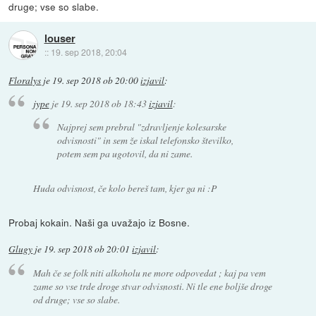
druge; vse so slabe.
louser
::
19. sep 2018, 20:04
Floralys
je
19. sep 2018 ob 20:00
izjavil
:
jype
je
19. sep 2018 ob 18:43
izjavil
:
Najprej sem prebral "zdravljenje kolesarske
odvisnosti" in sem že iskal telefonsko številko,
potem sem pa ugotovil, da ni zame.
Huda odvisnost, če kolo bereš tam, kjer ga ni :P
Probaj kokain. Naši ga uvažajo iz Bosne.
Glugy
je
19. sep 2018 ob 20:01
izjavil
:
Mah če se folk niti alkoholu ne more odpovedat ; kaj pa vem
zame so vse trde droge stvar odvisnosti. Ni tle ene boljše droge
od druge; vse so slabe.