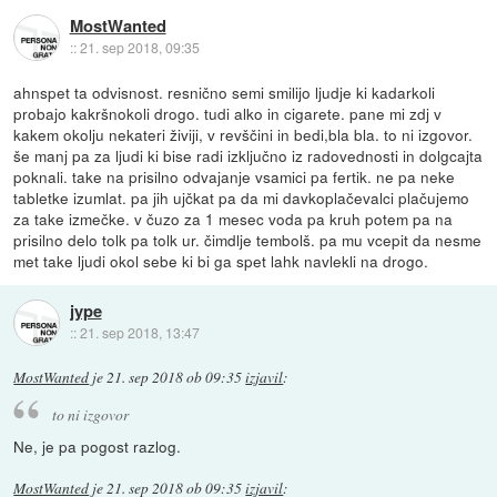
MostWanted
::
21. sep 2018, 09:35
ahnspet ta odvisnost. resnično semi smilijo ljudje ki kadarkoli
probajo kakršnokoli drogo. tudi alko in cigarete. pane mi zdj v
kakem okolju nekateri živiji, v revščini in bedi,bla bla. to ni izgovor.
še manj pa za ljudi ki bise radi izključno iz radovednosti in dolgcajta
poknali. take na prisilno odvajanje vsamici pa fertik. ne pa neke
tabletke izumlat. pa jih ujčkat pa da mi davkoplačevalci plačujemo
za take izmečke. v čuzo za 1 mesec voda pa kruh potem pa na
prisilno delo tolk pa tolk ur. čimdlje tembolš. pa mu vcepit da nesme
met take ljudi okol sebe ki bi ga spet lahk navlekli na drogo.
jype
::
21. sep 2018, 13:47
MostWanted
je
21. sep 2018 ob 09:35
izjavil
:
to ni izgovor
Ne, je pa pogost razlog.
MostWanted
je
21. sep 2018 ob 09:35
izjavil
: