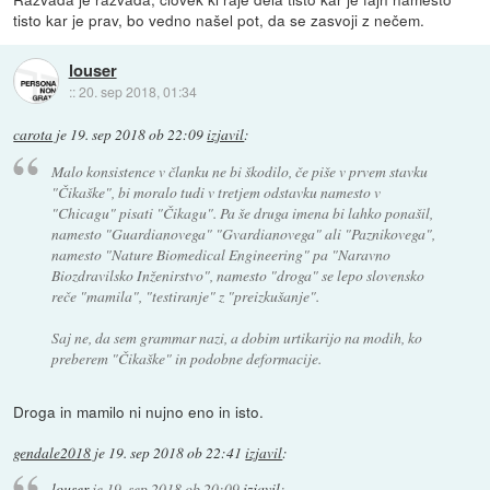
tisto kar je prav, bo vedno našel pot, da se zasvoji z nečem.
louser
::
20. sep 2018, 01:34
carota
je
19. sep 2018 ob 22:09
izjavil
:
Malo konsistence v članku ne bi škodilo, če piše v prvem stavku
"Čikaške", bi moralo tudi v tretjem odstavku namesto v
"Chicagu" pisati "Čikagu". Pa še druga imena bi lahko ponašil,
namesto "Guardianovega" "Gvardianovega" ali "Paznikovega",
namesto "Nature Biomedical Engineering" pa "Naravno
Biozdravilsko Inženirstvo", namesto "droga" se lepo slovensko
reče "mamila", "testiranje" z "preizkušanje".
Saj ne, da sem grammar nazi, a dobim urtikarijo na modih, ko
preberem "Čikaške" in podobne deformacije.
Droga in mamilo ni nujno eno in isto.
gendale2018
je
19. sep 2018 ob 22:41
izjavil
:
louser
je
19. sep 2018 ob 20:09
izjavil
: