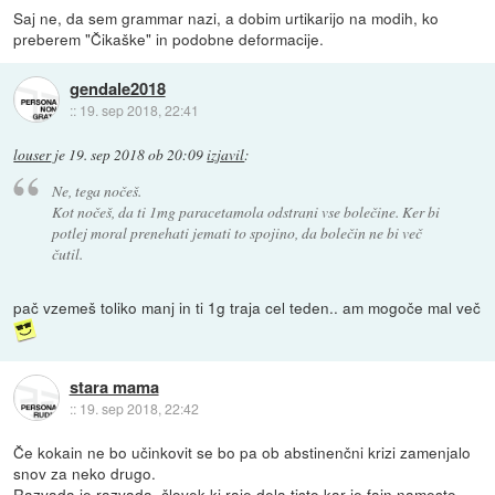
Saj ne, da sem grammar nazi, a dobim urtikarijo na modih, ko
preberem "Čikaške" in podobne deformacije.
gendale2018
::
19. sep 2018, 22:41
louser
je
19. sep 2018 ob 20:09
izjavil
:
Ne, tega nočeš.
Kot nočeš, da ti 1mg paracetamola odstrani vse bolečine. Ker bi
potlej moral prenehati jemati to spojino, da bolečin ne bi več
čutil.
pač vzemeš toliko manj in ti 1g traja cel teden.. am mogoče mal več
stara mama
::
19. sep 2018, 22:42
Če kokain ne bo učinkovit se bo pa ob abstinenčni krizi zamenjalo
snov za neko drugo.
Razvada je razvada, človek ki raje dela tisto kar je fajn namesto