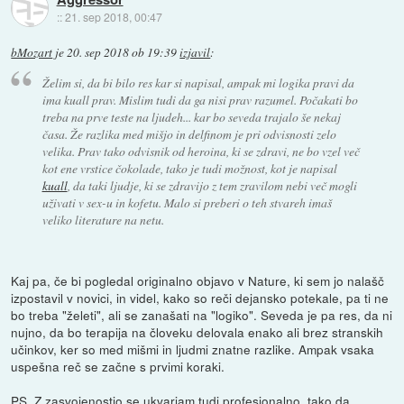
::
21. sep 2018, 00:47
bMozart
je
20. sep 2018 ob 19:39
izjavil
:
Želim si, da bi bilo res kar si napisal, ampak mi logika pravi da
ima kuall prav. Mislim tudi da ga nisi prav razumel. Počakati bo
treba na prve teste na ljudeh... kar bo seveda trajalo še nekaj
časa. Že razlika med mišjo in delfinom je pri odvisnosti zelo
velika. Prav tako odvisnik od heroina, ki se zdravi, ne bo vzel več
kot ene vrstice čokolade, tako je tudi možnost, kot je napisal
kuall
, da taki ljudje, ki se zdravijo z tem zravilom nebi več mogli
uživati v sex-u in kofetu. Malo si preberi o teh stvareh imaš
veliko literature na netu.
Kaj pa, če bi pogledal originalno objavo v Nature, ki sem jo nalašč
izpostavil v novici, in videl, kako so reči dejansko potekale, pa ti ne
bo treba "želeti", ali se zanašati na "logiko". Seveda je pa res, da ni
nujno, da bo terapija na človeku delovala enako ali brez stranskih
učinkov, ker so med mišmi in ljudmi znatne razlike. Ampak vsaka
uspešna reč se začne s prvimi koraki.
PS. Z zasvojenostjo se ukvarjam tudi profesionalno, tako da ...