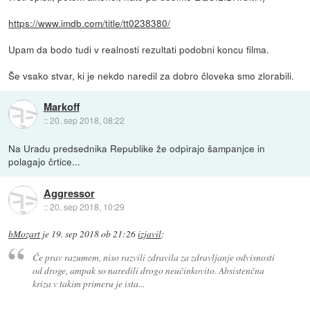
https://www.imdb.com/title/tt0238380/
Upam da bodo tudi v realnosti rezultati podobni koncu filma.
Še vsako stvar, ki je nekdo naredil za dobro človeka smo zlorabili.
Markoff
::
20. sep 2018, 08:22
Na Uradu predsednika Republike že odpirajo šampanjce in
polagajo črtice...
Aggressor
::
20. sep 2018, 10:29
bMozart
je
19. sep 2018 ob 21:26
izjavil
:
Če prav razumem, niso razvili zdravila za zdravljanje odvisnosti
od droge, ampak so naredili drogo neučinkovito. Absistenčna
kriza v takim primeru je ista...