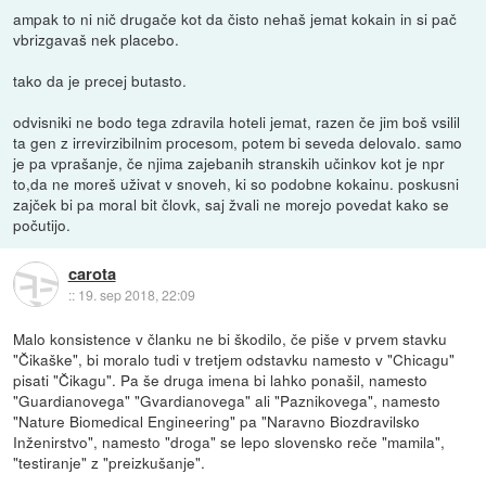
ampak to ni nič drugače kot da čisto nehaš jemat kokain in si pač
vbrizgavaš nek placebo.
tako da je precej butasto.
odvisniki ne bodo tega zdravila hoteli jemat, razen če jim boš vsilil
ta gen z irrevirzibilnim procesom, potem bi seveda delovalo. samo
je pa vprašanje, če njima zajebanih stranskih učinkov kot je npr
to,da ne moreš uživat v snoveh, ki so podobne kokainu. poskusni
zajček bi pa moral bit človk, saj žvali ne morejo povedat kako se
počutijo.
carota
::
19. sep 2018, 22:09
Malo konsistence v članku ne bi škodilo, če piše v prvem stavku
"Čikaške", bi moralo tudi v tretjem odstavku namesto v "Chicagu"
pisati "Čikagu". Pa še druga imena bi lahko ponašil, namesto
"Guardianovega" "Gvardianovega" ali "Paznikovega", namesto
"Nature Biomedical Engineering" pa "Naravno Biozdravilsko
Inženirstvo", namesto "droga" se lepo slovensko reče "mamila",
"testiranje" z "preizkušanje".