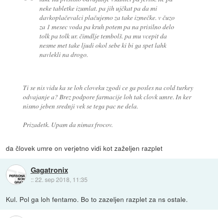
neke tabletke izumlat. pa jih ujčkat pa da mi
davkoplačevalci plačujemo za take izmečke. v čuzo
za 1 mesec voda pa kruh potem pa na prisilno delo
tolk pa tolk ur. čimdlje tembolš. pa mu vcepit da
nesme met take ljudi okol sebe ki bi ga spet lahk
navlekli na drogo.
Ti se nis vidu ka se loh cloveku zgodi ce ga posles na cold turkey
odvajanje a? Brez podpore farmacije loh tak clovk umre. In ker
nismo jeben srednji vek se tega pac ne dela.
Prizadetk. Upam da nimas frocov.
da človek umre on verjetno vidi kot zaželjen razplet
Gagatronix
::
22. sep 2018, 11:35
Kul. Pol ga loh fentamo. Bo to zazeljen razplet za ns ostale.