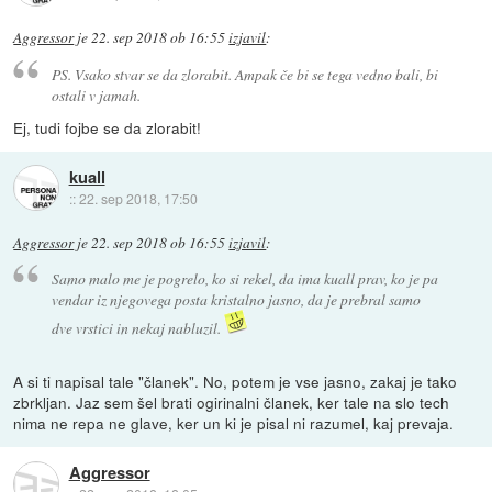
Aggressor
je
22. sep 2018 ob 16:55
izjavil
:
PS. Vsako stvar se da zlorabit. Ampak če bi se tega vedno bali, bi
ostali v jamah.
Ej, tudi fojbe se da zlorabit!
kuall
::
22. sep 2018, 17:50
Aggressor
je
22. sep 2018 ob 16:55
izjavil
:
Samo malo me je pogrelo, ko si rekel, da ima kuall prav, ko je pa
vendar iz njegovega posta kristalno jasno, da je prebral samo
dve vrstici in nekaj nabluzil.
A si ti napisal tale "članek". No, potem je vse jasno, zakaj je tako
zbrkljan. Jaz sem šel brati ogirinalni članek, ker tale na slo tech
nima ne repa ne glave, ker un ki je pisal ni razumel, kaj prevaja.
Aggressor