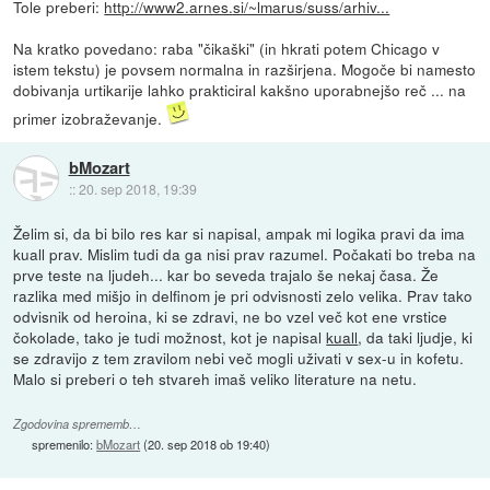
Tole preberi:
http://www2.arnes.si/~lmarus/suss/arhiv...
Na kratko povedano: raba "čikaški" (in hkrati potem Chicago v
istem tekstu) je povsem normalna in razširjena. Mogoče bi namesto
dobivanja urtikarije lahko prakticiral kakšno uporabnejšo reč ... na
primer izobraževanje.
bMozart
::
20. sep 2018, 19:39
Želim si, da bi bilo res kar si napisal, ampak mi logika pravi da ima
kuall prav. Mislim tudi da ga nisi prav razumel. Počakati bo treba na
prve teste na ljudeh... kar bo seveda trajalo še nekaj časa. Že
razlika med mišjo in delfinom je pri odvisnosti zelo velika. Prav tako
odvisnik od heroina, ki se zdravi, ne bo vzel več kot ene vrstice
čokolade, tako je tudi možnost, kot je napisal
kuall
, da taki ljudje, ki
se zdravijo z tem zravilom nebi več mogli uživati v sex-u in kofetu.
Malo si preberi o teh stvareh imaš veliko literature na netu.
Zgodovina sprememb…
spremenilo:
bMozart
(
20. sep 2018 ob 19:40
)