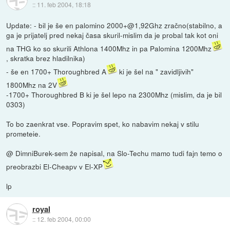
::
11. feb 2004, 18:18
Update: - bil je še en palomino 2000+@1,92Ghz zračno(stabilno, a
ga je prijatelj pred nekaj časa skuril-mislim da je probal tak kot oni
na THG ko so skurili Athlona 1400Mhz in pa Palomina 1200Mhz
, skratka brez hladilnika)
- še en 1700+ Thoroughbred A
ki je šel na " zavidljivih"
1800Mhz na 2V
-1700+ Thoroughbred B ki je šel lepo na 2300Mhz (mislim, da je bil
0303)
To bo zaenkrat vse. Popravim spet, ko nabavim nekaj v stilu
prometeie.
@ DimniBurek-sem že napisal, na Slo-Techu mamo tudi fajn temo o
preobrazbi El-Cheapv v El-XP
lp
royal
::
12. feb 2004, 00:00