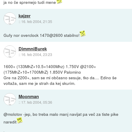
ja no če spremejo tudi mene
kajzer
::
16. feb 2004, 21:35
Gufy nor overclock 1470@2600 stabilno!
DimmniBurek
::
16. feb 2004, 23:23
1600+ (133MhZ×10.5=1400Mhz) 1.750V @2100+
(175MhZ×10=1700MhZ) 1.850V Palomino
Gre na 2200+, sam se mi občasno sesuje, tko da.... Edino še
voltaža, sam me je strah da kej skurim.
Moonman
::
17. feb 2004, 05:36
@molotov -jep, bo treba malo manj navijat pa več za tiste pike
naredit