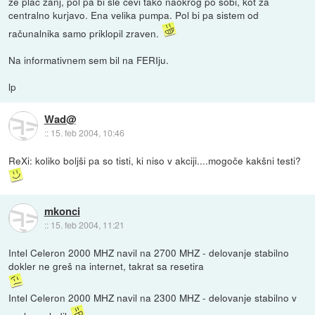
že plac zanj, pol pa bi šle cevi tako naokrog po sobi, kot za
centralno kurjavo. Ena velika pumpa. Pol bi pa sistem od
računalnika samo priklopil zraven.
Na informativnem sem bil na FERIju.
lp
Wad@
::
15. feb 2004, 10:46
ReXi: koliko boljši pa so tisti, ki niso v akciji....mogoče kakšni testi?
mkonci
::
15. feb 2004, 11:21
Intel Celeron 2000 MHZ navil na 2700 MHZ - delovanje stabilno
dokler ne greš na internet, takrat sa resetira
Intel Celeron 2000 MHZ navil na 2300 MHZ - delovanje stabilno v