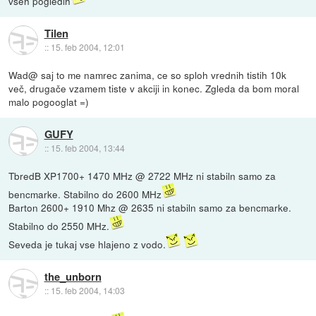
vseh pogledih
Tilen
::
15. feb 2004, 12:01
Wad@ saj to me namrec zanima, ce so sploh vrednih tistih 10k
več, drugače vzamem tiste v akciji in konec. Zgleda da bom moral
malo pogooglat =)
GUFY
::
15. feb 2004, 13:44
TbredB XP1700+ 1470 MHz @ 2722 MHz ni stabiln samo za
bencmarke. Stabilno do 2600 MHz
Barton 2600+ 1910 Mhz @ 2635 ni stabiln samo za bencmarke.
Stabilno do 2550 MHz.
Seveda je tukaj vse hlajeno z vodo.
the_unborn
::
15. feb 2004, 14:03