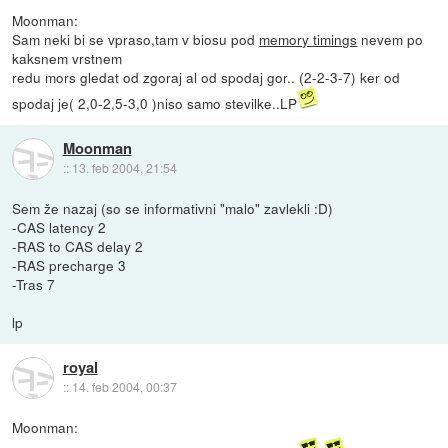
Moonman:
Sam neki bi se vpraso,tam v biosu pod
memory timings
nevem po
kaksnem vrstnem
redu mors gledat od zgoraj al od spodaj gor.. (2-2-3-7) ker od
spodaj je( 2,0-2,5-3,0 )niso samo stevilke..LP
Moonman
::
13. feb 2004, 21:54
Sem že nazaj (so se informativni "malo" zavlekli :D)
-CAS latency 2
-RAS to CAS delay 2
-RAS precharge 3
-Tras 7
lp
royal
::
14. feb 2004, 00:37
Moonman: