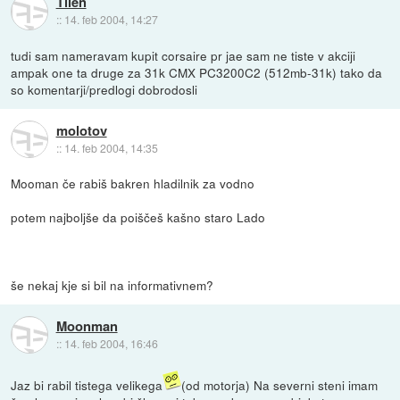
Tilen
::
14. feb 2004, 14:27
tudi sam nameravam kupit corsaire pr jae sam ne tiste v akciji
ampak one ta druge za 31k CMX PC3200C2 (512mb-31k) tako da
so komentarji/predlogi dobrodosli
molotov
::
14. feb 2004, 14:35
Mooman če rabiš bakren hladilnik za vodno
potem najboljše da poiščeš kašno staro Lado
še nekaj kje si bil na informativnem?
Moonman
::
14. feb 2004, 16:46
Jaz bi rabil tistega velikega
(od motorja) Na severni steni imam