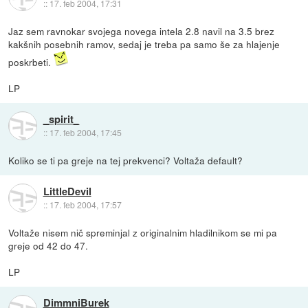
::
17. feb 2004, 17:31
Jaz sem ravnokar svojega novega intela 2.8 navil na 3.5 brez
kakšnih posebnih ramov, sedaj je treba pa samo še za hlajenje
poskrbeti.
LP
_spirit_
::
17. feb 2004, 17:45
Koliko se ti pa greje na tej prekvenci? Voltaža default?
LittleDevil
::
17. feb 2004, 17:57
Voltaže nisem nič spreminjal z originalnim hladilnikom se mi pa
greje od 42 do 47.
LP
DimmniBurek