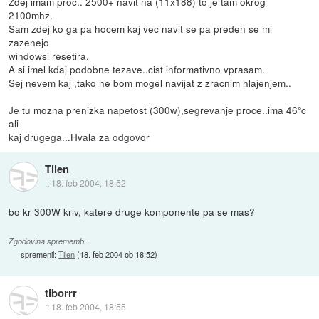
Zdej imam proc.. 2500+ navit na (11x188) to je tam okrog
2100mhz.
Sam zdej ko ga pa hocem kaj vec navit se pa preden se mi
zazenejo
windowsi
resetira
.
A si imel kdaj podobne tezave..cist informativno vprasam.
Sej nevem kaj ,tako ne bom mogel navijat z zracnim hlajenjem..
Je tu mozna prenizka napetost (300w),segrevanje proce..ima 46°c
ali
kaj drugega...Hvala za odgovor
Tilen
::
18. feb 2004, 18:52
bo kr 300W kriv, katere druge komponente pa se mas?
Zgodovina sprememb…
spremenil:
Tilen
(
18. feb 2004 ob 18:52
)
tiborrr
::
18. feb 2004, 18:55