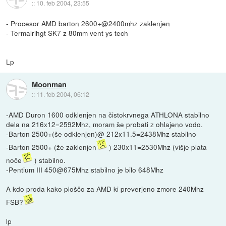
::
10. feb 2004, 23:55
- Procesor AMD barton 2600+@2400mhz zaklenjen
- Termalrihgt SK7 z 80mm vent ys tech
Lp
Moonman
::
11. feb 2004, 06:12
-AMD Duron 1600 odklenjen na čistokrvnega ATHLONA stabilno
dela na 216x12=2592Mhz, moram še probati z ohlajeno vodo.
-Barton 2500+(še odklenjen)@ 212x11.5=2438Mhz stabilno
-Barton 2500+ (že zaklenjen
) 230x11=2530Mhz (višje plata
noče
) stabilno.
-Pentium III 450@675Mhz stabilno je bilo 648Mhz
A kdo proda kako ploščo za AMD ki preverjeno zmore 240Mhz
FSB?
lp