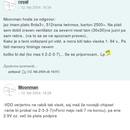
royal
::
12. feb 2004, 16:34
Moonman hvala za odgovor:
jaz imam plato 8rda3+, 512rama twinmos, barton 2500+. Na plati
sem dobil zraven ventilator za severni most tam (30x30)na juzni pa
sam rebra.. (na to se se ne spoznam prevec)..
Kako je s temi voltazami pri vdd, a mora biti tako visoka 1. 94 v.. Pa
tisti memory timimgs nevem
koliko bi dal (ko mas ti 2-2-3-7)... Se se priporocam.. Lp
Zgodovina sprememb…
polepsal:
Tic
(
12. feb 2004 ob 16:51
)
Moonman
::
12. feb 2004, 18:28
-VDD verjertno ne rabiš tak visok, saj maš že novejši chipset
-rame bi probal na 2-3-3-7(nForci majo radi 7 na koncu), pa ene
2.9V oz. več če plata podpira