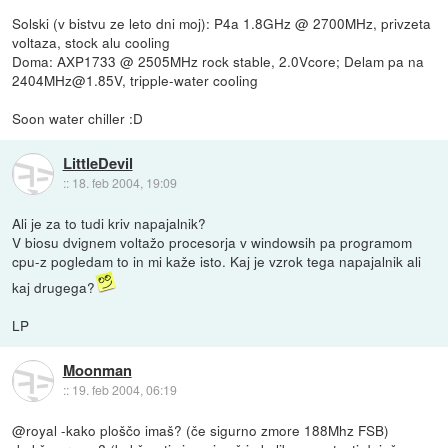
Solski (v bistvu ze leto dni moj): P4a 1.8GHz @ 2700MHz, privzeta
voltaza, stock alu cooling
Doma: AXP1733 @ 2505MHz rock stable, 2.0Vcore; Delam pa na
2404MHz@1.85V, tripple-water cooling
Soon water chiller :D
LittleDevil
::
18. feb 2004, 19:09
Ali je za to tudi kriv napajalnik?
V biosu dvignem voltažo procesorja v windowsih pa programom
cpu-z pogledam to in mi kaže isto. Kaj je vzrok tega napajalnik ali
kaj drugega?
LP
Moonman
::
19. feb 2004, 06:19
@royal -kako ploščo imaš? (če sigurno zmore 188Mhz FSB)