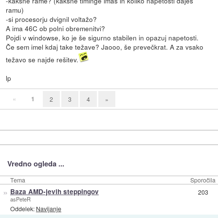
-kakšne rame? (kakšne timinge imaš in koliko napetosti daješ
ramu)
-si procesorju dvignil voltažo?
A ima 46C ob polni obremenitvi?
Pojdi v windowse, ko je še sigurno stabilen in opazuj napetosti.
Če sem imel kdaj take težave? Jaooo, še prevečkrat. A za vsako
težavo se najde rešitev.
lp
«
1
2
3
4
»
Vredno ogleda ...
Tema
Sporočila
»
Baza AMD-jevih steppingov
203
asPeteR
Oddelek:
Navijanje