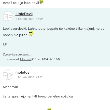
tamali se ti je lepo navil
LittleDevil
::
15. feb 2004, 15:05
Lepi overclocki. Lahko pa pripopate še kakšne slike hlajenj, ne bo
noben nič jezen.
LP
Zgodovina sprememb…
spremenil:
LittleDevil
(
15. feb 2004 ob 15:06
)
molotov
::
16. feb 2004, 21:28
Moonman
če te spremejo na FRI bomo verjetno sošolca