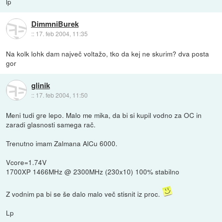
lp
DimmniBurek
::
17. feb 2004, 11:35
Na kolk lohk dam največ voltažo, tko da kej ne skurim? dva posta
gor
glinik
::
17. feb 2004, 11:50
Meni tudi gre lepo. Malo me mika, da bi si kupil vodno za OC in
zaradi glasnosti samega rač.
Trenutno imam Zalmana AlCu 6000.
Vcore=1.74V
1700XP 1466MHz @ 2300MHz (230x10) 100% stabilno
Z vodnim pa bi se še dalo malo več stisnit iz proc.
Lp