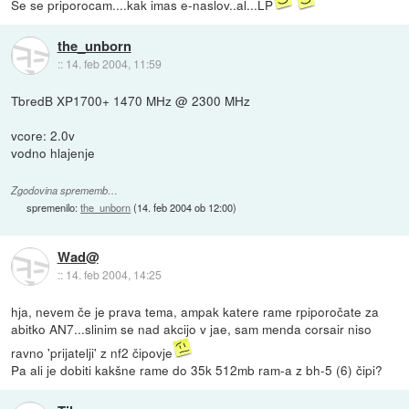
Se se priporocam....kak imas e-naslov..al...LP
the_unborn
::
14. feb 2004, 11:59
TbredB XP1700+ 1470 MHz @ 2300 MHz
vcore: 2.0v
vodno hlajenje
Zgodovina sprememb…
spremenilo:
the_unborn
(
14. feb 2004 ob 12:00
)
Wad@
::
14. feb 2004, 14:25
hja, nevem če je prava tema, ampak katere rame rpiporočate za
abitko AN7...slinim se nad akcijo v jae, sam menda corsair niso
ravno 'prijatelji' z nf2 čipovje
Pa ali je dobiti kakšne rame do 35k 512mb ram-a z bh-5 (6) čipi?