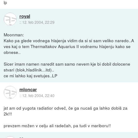
lp
royal
::
12. feb 2004, 22:29
Moonman:
Kako pa glede vodnega hlajenja vidim da si si sam veliko naredo..A
ves kaj o tem Thermaltakov Aquarius II vodnemu hlajenju kako se
obnese..
Sicer imam namen naredit sam samo nevem kje bi dobil dolocene
stvari (blok,hladilnik...itd)..
ce mi lahko kaj svetujes..LP
mloncar
::
12. feb 2004, 22:40
jst am od yugota radiatior odveč, če ga nucaš ga lahko dobiš za
2k!!!
prevzem možen v celju ali radečah, pa tudi v mariboru!!