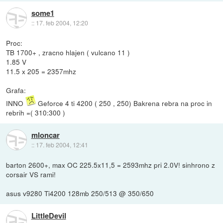
some1
::
17. feb 2004, 12:20
Proc:
TB 1700+ , zracno hlajen ( vulcano 11 )
1.85 V
11.5 x 205 = 2357mhz
Grafa:
INNO
Geforce 4 ti 4200 ( 250 , 250) Bakrena rebra na proc in
rebrih =( 310:300 )
mloncar
::
17. feb 2004, 12:41
barton 2600+, max OC 225.5x11,5 = 2593mhz pri 2.0V! sinhrono z
corsair VS rami!
asus v9280 Ti4200 128mb 250/513 @ 350/650
LittleDevil