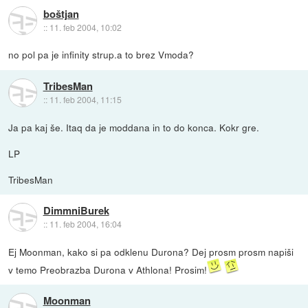
boštjan
::
11. feb 2004, 10:02
no pol pa je infinity strup.a to brez Vmoda?
TribesMan
::
11. feb 2004, 11:15
Ja pa kaj še. Itaq da je moddana in to do konca. Kokr gre.
LP
TribesMan
DimmniBurek
::
11. feb 2004, 16:04
Ej Moonman, kako si pa odklenu Durona? Dej prosm prosm napiši
v temo Preobrazba Durona v Athlona! Prosim!
Moonman