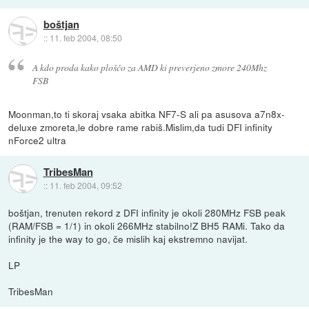
boštjan
::
11. feb 2004, 08:50
A kdo proda kako ploščo za AMD ki preverjeno zmore 240Mhz
FSB
Moonman,to ti skoraj vsaka abitka NF7-S ali pa asusova a7n8x-
deluxe zmoreta,le dobre rame rabiš.Mislim,da tudi DFI infinity
nForce2 ultra
TribesMan
::
11. feb 2004, 09:52
boštjan, trenuten rekord z DFI infinity je okoli 280MHz FSB peak
(RAM/FSB = 1/1) in okoli 266MHz stabilno!Z BH5 RAMi. Tako da
infinity je the way to go, če mislih kaj ekstremno navijat.
LP
TribesMan