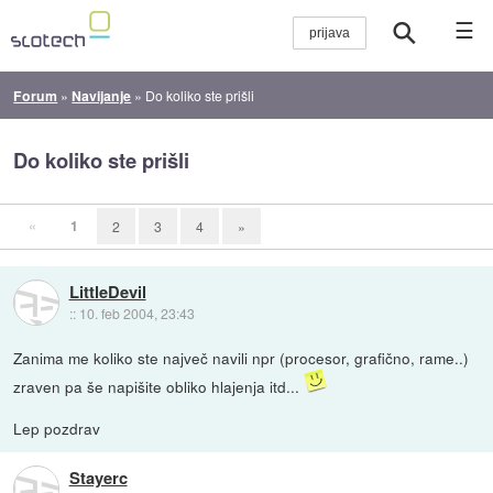
☰
Forum
»
Navijanje
»
Do koliko ste prišli
Do koliko ste prišli
«
1
2
3
4
»
LittleDevil
::
10. feb 2004, 23:43
Zanima me koliko ste največ navili npr (procesor, grafično, rame..)
zraven pa še napišite obliko hlajenja itd...
Lep pozdrav
Stayerc