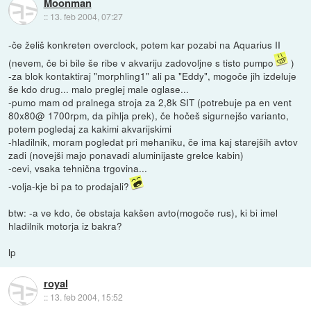
Moonman
::
13. feb 2004, 07:27
-če želiš konkreten overclock, potem kar pozabi na Aquarius II
(nevem, če bi bile še ribe v akvariju zadovoljne s tisto pumpo
)
-za blok kontaktiraj "morphling1" ali pa "Eddy", mogoče jih izdeluje
še kdo drug... malo preglej male oglase...
-pumo mam od pralnega stroja za 2,8k SIT (potrebuje pa en vent
80x80@ 1700rpm, da pihlja prek), če hočeš sigurnejšo varianto,
potem pogledaj za kakimi akvarijskimi
-hladilnik, moram pogledat pri mehaniku, če ima kaj starejših avtov
zadi (novejši majo ponavadi aluminijaste grelce kabin)
-cevi, vsaka tehnična trgovina...
-volja-kje bi pa to prodajali?
btw: -a ve kdo, če obstaja kakšen avto(mogoče rus), ki bi imel
hladilnik motorja iz bakra?
lp
royal
::
13. feb 2004, 15:52