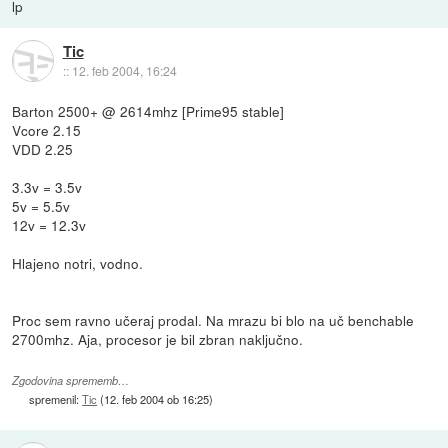
lp
Tic
::
12. feb 2004, 16:24
Barton 2500+ @ 2614mhz [Prime95 stable]
Vcore 2.15
VDD 2.25
3.3v = 3.5v
5v = 5.5v
12v = 12.3v
Hlajeno notri, vodno.
Proc sem ravno učeraj prodal. Na mrazu bi blo na uč benchable
2700mhz. Aja, procesor je bil zbran naključno.
Zgodovina sprememb…
spremenil:
Tic
(
12. feb 2004 ob 16:25
)