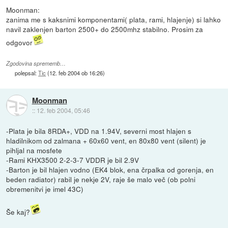
Moonman:
zanima me s kaksnimi komponentami( plata, rami, hlajenje) si lahko
navil zaklenjen barton 2500+ do 2500mhz stabilno. Prosim za
odgovor
Zgodovina sprememb…
polepsal:
Tic
(
12. feb 2004 ob 16:26
)
Moonman
::
12. feb 2004, 05:46
-Plata je bila 8RDA+, VDD na 1.94V, severni most hlajen s
hladilnikom od zalmana + 60x60 vent, en 80x80 vent (silent) je
pihljal na mosfete
-Rami KHX3500 2-2-3-7 VDDR je bil 2.9V
-Barton je bil hlajen vodno (EK4 blok, ena črpalka od gorenja, en
beden radiator) rabil je nekje 2V, raje še malo več (ob polni
obremenitvi je imel 43C)
Še kaj?