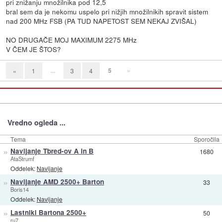
pri znižanju množilnika pod 12,5
bral sem da je nekomu uspelo pri nižjih množilnikih spravit sistem
nad 200 MHz FSB (PA TUD NAPETOST SEM NEKAJ ZVIŠAL)
NO DRUGAČE MOJ MAXIMUM 2275 MHz
V ČEM JE ŠTOS?
...
5
»
«
1
3
4
Vredno ogleda ...
Tema
Sporočila
»
Navijanje Tbred-ov A in B
1680
AtaStrumf
Oddelek:
Navijanje
»
Navijanje AMD 2500+ Barton
33
Boris14
Oddelek:
Navijanje
»
Lastniki Bartona 2500+
50
ru7