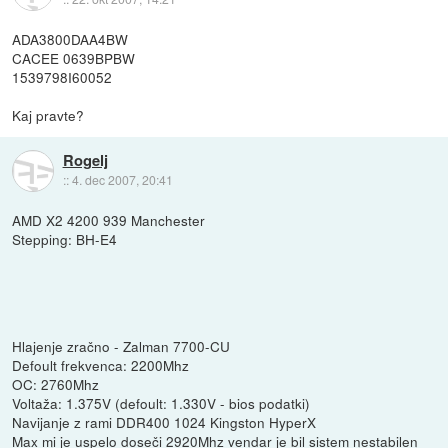
ADA3800DAA4BW
CACEE 0639BPBW
1539798I60052
Kaj pravte?
Rogelj
::
4. dec 2007, 20:41
AMD X2 4200 939 Manchester
Stepping: BH-E4
Hlajenje zračno - Zalman 7700-CU
Defoult frekvenca: 2200Mhz
OC: 2760Mhz
Voltaža: 1.375V (defoult: 1.330V - bios podatki)
Navijanje z rami DDR400 1024 Kingston HyperX
Max mi je uspelo doseči 2920Mhz vendar je bil sistem nestabilen