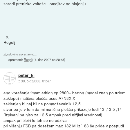
zaradi prenizke voltaže - omejitev na hlajenju.
Lp,
Rogelj
Zgodovina sprememb…
spremenil:
Rogelj
(
4. dec 2007 ob 20:43
)
peter_ki
::
30. okt 2008, 01:47
eno vprašanje:imam athlon xp 2800+ barton (model znan po trdem
zaklepu) matična plošča asus A7N8X-X
zaklenjen bi naj bil na pomnoževalnik 12,5
stvar pa je v tem da mi matična plošča prikazuje tudi 13 ;13,5 ,14
(izpisani pa niso za 12,5 ampak pred nižjimi vrednosti)
ampak pri izbiri le teh se ne odziva
pri višanju FSB pa dosežem max 182 MHz(183 še pride v pos)tudi