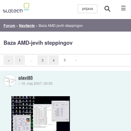
☰
Forum
»
Navijanje
»
Baza AMD-jevih steppingov
Baza AMD-jevih steppingov
...
5
»
«
1
3
4
plavi85
::
16. maj 2007, 00:50