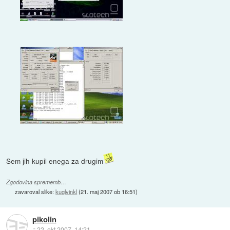
Sem jih kupil enega za drugim
Zgodovina sprememb…
zavaroval slike:
kuglvinkl
(
21. maj 2007 ob 16:51
)
pikolin
::
22. okt 2007, 14:21