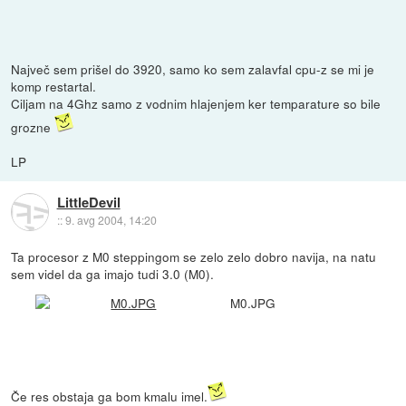
Največ sem prišel do 3920, samo ko sem zalavfal cpu-z se mi je
komp restartal.
Ciljam na 4Ghz samo z vodnim hlajenjem ker temparature so bile
grozne
LP
LittleDevil
::
9. avg 2004, 14:20
Ta procesor z M0 steppingom se zelo zelo dobro navija, na natu
sem videl da ga imajo tudi 3.0 (M0).
M0.JPG
Če res obstaja ga bom kmalu imel.