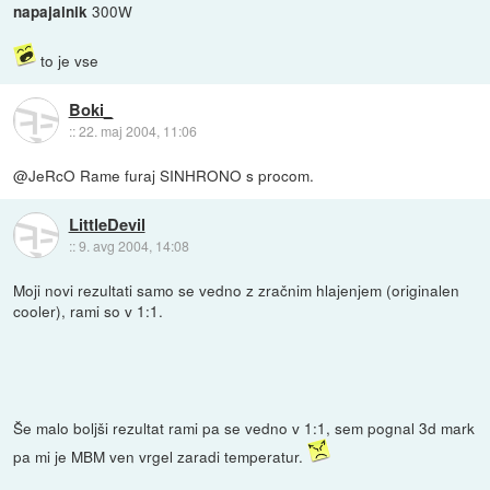
300W
napajalnik
to je vse
Boki_
::
22. maj 2004, 11:06
@JeRcO Rame furaj SINHRONO s procom.
LittleDevil
::
9. avg 2004, 14:08
Moji novi rezultati samo se vedno z zračnim hlajenjem (originalen
cooler), rami so v 1:1.
Še malo boljši rezultat rami pa se vedno v 1:1, sem pognal 3d mark
pa mi je MBM ven vrgel zaradi temperatur.