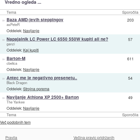
Vredno ogleda ...
Tema
Sporočila
»
Baza AMD-jevih steppingov
203
asPeteR
Oddelek:
Navijanje
»
Napajalnik LC Power LC 6550 550W kupiti ali ne?
57
ganzi
Oddelek:
Kaj kupiti
»
Barton-M
611
cbelica
Oddelek:
Navijanje
»
Antec me je negativno presenetu..
54
Black Dragon
Oddelek:
Strojna oprema
»
Navijanje Athlona XP 2500+ Barton
49
The Yankee
Oddelek:
Navijanje
Tema
Sporočila
Več podobnih tem
Pravila
Večina pravic pridržanih