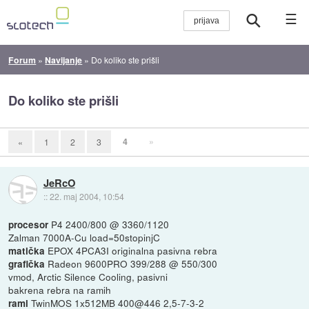
☰
Forum
»
Navijanje
»
Do koliko ste prišli
Do koliko ste prišli
4
»
«
1
2
3
JeRcO
::
22. maj 2004, 10:54
P4 2400/800 @ 3360/1120
procesor
Zalman 7000A-Cu load=50stopinjC
EPOX 4PCA3I originalna pasivna rebra
matička
Radeon 9600PRO 399/288 @ 550/300
grafička
vmod, Arctic Silence Cooling, pasivni
bakrena rebra na ramih
TwinMOS 1x512MB 400@446 2,5-7-3-2
rami