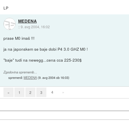
LP
MEDENA
::
9. avg 2004, 16:02
prase M0 imaš !!!
ja na japonskem se baje dobi P4 3.0 GHZ M0 !
"baje" tudi na newegg...cena cca 225-230$
Zgodovina sprememb…
spremenil:
MEDENA
(
9. avg 2004 ob 16:03
)
4
»
«
1
2
3