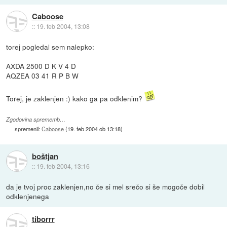
Caboose
::
19. feb 2004, 13:08
torej pogledal sem nalepko:
AXDA 2500 D K V 4 D
AQZEA 03 41 R P B W
Torej, je zaklenjen :) kako ga pa odklenim?
Zgodovina sprememb…
spremenil:
Caboose
(
19. feb 2004 ob 13:18
)
boštjan
::
19. feb 2004, 13:16
da je tvoj proc zaklenjen,no če si mel srečo si še mogoče dobil
odklenjenega
tiborrr