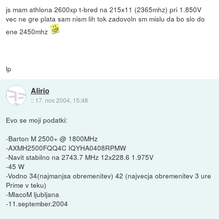
js mam athlona 2600xp t-bred na 215x11 (2365mhz) pri 1.850V
vec ne gre plata sam nism lih tok zadovoln sm mislu da bo slo do
ene 2450mhz
lp
Alirio
::
17. nov 2004, 15:48
Evo se moji podatki:
-Barton M 2500+ @ 1800MHz
-AXMH2500FQQ4C IQYHA0408RPMW
-Navit stabilno na 2743.7 MHz 12x228.6 1.975V
-45 W
-Vodno 34(najmanjsa obremenitev) 42 (najvecja obremenitev 3 ure
Prime v teku)
-MlacoM ljubljana
-11.september.2004