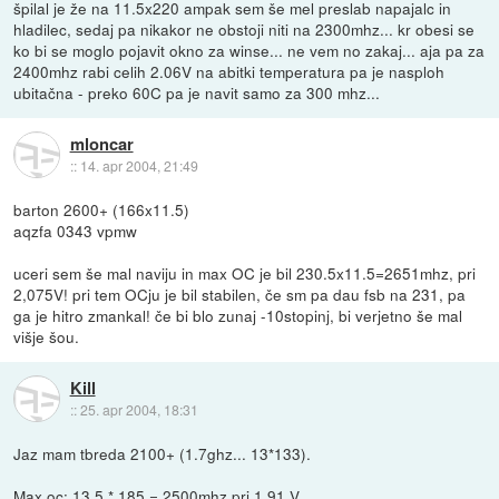
špilal je že na 11.5x220 ampak sem še mel preslab napajalc in
hladilec, sedaj pa nikakor ne obstoji niti na 2300mhz... kr obesi se
ko bi se moglo pojavit okno za winse... ne vem no zakaj... aja pa za
2400mhz rabi celih 2.06V na abitki temperatura pa je nasploh
ubitačna - preko 60C pa je navit samo za 300 mhz...
mloncar
::
14. apr 2004, 21:49
barton 2600+ (166x11.5)
aqzfa 0343 vpmw
uceri sem še mal naviju in max OC je bil 230.5x11.5=2651mhz, pri
2,075V! pri tem OCju je bil stabilen, če sm pa dau fsb na 231, pa
ga je hitro zmankal! če bi blo zunaj -10stopinj, bi verjetno še mal
višje šou.
Kill
::
25. apr 2004, 18:31
Jaz mam tbreda 2100+ (1.7ghz... 13*133).
Max oc: 13.5 * 185 = 2500mhz pri 1.91 V