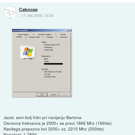
Caboose
::
17. feb 2004, 12:26
Jazst, sem bolj frišn pri navijanju Bartona.
Osnovna frekvenca je 2500+ se pravi 1866 Mhz (166fsb)
Navitega prepozna kot 3200+ oz. 2210 Mhz (200fsb)
Napetost: 1.780V