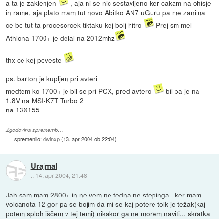
a ta je zaklenjen
, aja ni se nic sestavljeno ker cakam na ohisje
in rame, aja plato mam tut novo Abitko AN7 uGuru pa me zanima
ce bo tut ta procesorcek tiktaku kej bolj hitro
Prej sm mel
Athlona 1700+ je delal na 2012mhz
thx ce kej poveste
ps. barton je kupljen pri avteri
medtem ko 1700+ je bil se pri PCX, pred avtero
bil pa je na
1.8V na MSI-K7T Turbo 2
na 13X155
Zgodovina sprememb…
spremenilo:
dwinxp
(
13. apr 2004 ob 22:04
)
Urajmal
::
14. apr 2004, 21:48
Jah sam mam 2800+ in ne vem ne tedna ne stepinga.. ker mam
volcanota 12 gor pa se bojim da mi se kaj potere tolk je težak(kaj
potem sploh iščem v tej temi) nikakor ga ne morem naviti... skratka