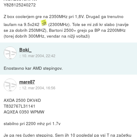
Y828125240272
Z box coolerjem gre na 2350MHz pri 1,8V. Drugač ga trenutno
laufam na 9.5x242
(2300MHz). Tole se mi zdi kr slabo (navije
se za dobrih 250MHZ), Bartoni 2500+ grejo pa BP na 2200MHz
(torej dobrih 300MHz, vendar na nižji voltaži)
Boki_
::
10. mar 2004, 22:42
Enostavno kar AMD stepingov.
mare87
::
12. mar 2004, 16:56
AXDA 2500 DKV4D
T832767L31141
AQXEA 0350 WPMW
stabilno pri 2200 mhz pri 1.7v
Je pa res čuden stepping. Sem jih 10 pogledal pa vsi T na začetku