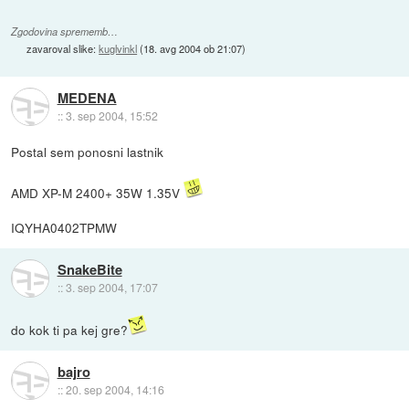
Zgodovina sprememb…
zavaroval slike:
kuglvinkl
(
18. avg 2004 ob 21:07
)
MEDENA
::
3. sep 2004, 15:52
Postal sem ponosni lastnik
AMD XP-M 2400+ 35W 1.35V
IQYHA0402TPMW
SnakeBite
::
3. sep 2004, 17:07
do kok ti pa kej gre?
bajro
::
20. sep 2004, 14:16