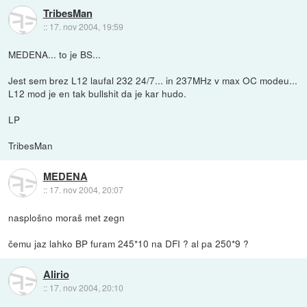
TribesMan
::
17. nov 2004, 19:59
MEDENA... to je BS...
Jest sem brez L12 laufal 232 24/7... in 237MHz v max OC modeu...
L12 mod je en tak bullshit da je kar hudo.
LP
TribesMan
MEDENA
::
17. nov 2004, 20:07
nasplošno moraš met zegn
čemu jaz lahko BP furam 245*10 na DFI ? al pa 250*9 ?
Alirio
::
17. nov 2004, 20:10