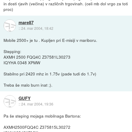
in dosti rjavih (večina) v različnih trgovinah. (celi mb dol vrgo za toti
proc)
mare87
::
24. mar 2004, 18:42
Mobile 2500+ je tu . Kupljen pri E-misiji v mariboru.
Stepping:
AXMH 2500 FQQ4C Z37581L30273
IQYHA 0348 XPMW
Stabilno pri 2420 mhz in 1.75v (pade tudi do 1.7v)
Treba še malo burn inat ;).
GUFY
::
24. mar 2004, 19:36
Pa še steping mojaga mobilnaga Bartona:
AXMH2500FQQ4C Z375815L30272