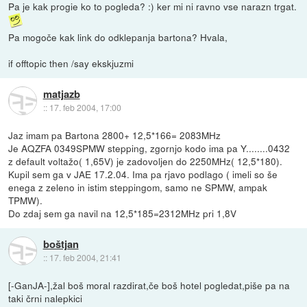
Pa je kak progie ko to pogleda? :) ker mi ni ravno vse narazn trgat.
Pa mogoče kak link do odklepanja bartona? Hvala,
if offtopic then /say ekskjuzmi
matjazb
::
17. feb 2004, 17:00
Jaz imam pa Bartona 2800+ 12,5*166= 2083MHz
Je AQZFA 0349SPMW stepping, zgornjo kodo ima pa Y........0432
z default voltažo( 1,65V) je zadovoljen do 2250MHz( 12,5*180).
Kupil sem ga v JAE 17.2.04. Ima pa rjavo podlago ( imeli so še
enega z zeleno in istim steppingom, samo ne SPMW, ampak
TPMW).
Do zdaj sem ga navil na 12,5*185=2312MHz pri 1,8V
boštjan
::
17. feb 2004, 21:41
[-GanJA-],žal boš moral razdirat,če boš hotel pogledat,piše pa na
taki črni nalepkici