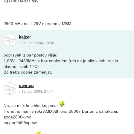
IQYHA0348XPMW
2500 MHz na 1,75V merjeno z MBM.
kajzer
::
31. mar 2004, 13:36
popravek iz par postov višje:
1,95V - 2450MHz z box coolerjem (res da je bilo v sobi res kr
hladno - enih 17C)
Bo treba cooler zamenjat.
dwinxp
::
13. apr 2004, 21:11
No, ce mi kdo lahko kej pove
Trenutno mam v roki AMD Athlona 2800+ Barton z oznakami:
axda2800kv4d
aqyha 0405xpmw