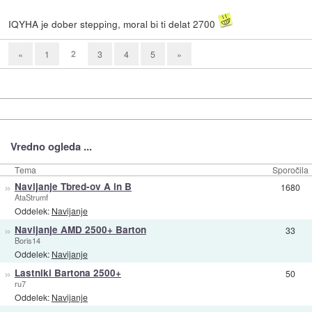
IQYHA je dober stepping, moral bi ti delat 2700
2
«
1
3
4
5
»
Vredno ogleda ...
Tema
Sporočila
»
Navijanje Tbred-ov A in B
1680
AtaStrumf
Oddelek:
Navijanje
»
Navijanje AMD 2500+ Barton
33
Boris14
Oddelek:
Navijanje
»
Lastniki Bartona 2500+
50
ru7
Oddelek:
Navijanje