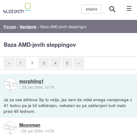
☰
Forum
»
Navijanje
»
Baza AMD-jevih steppingov
Baza AMD-jevih steppingov
2
«
1
3
4
5
»
morphling1
::
29. jan 2004, 12:16
Ja za vse athlone Xp to velja, jaz sem še videl enega narejenega v
41 tednu pa je bil odklenjen, nekateri so pa zaklenjeni tudi malo
pred 40 tednom.
Moonman
::
29. jan 2004, 14:26