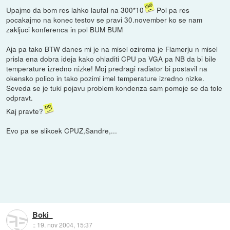
Upajmo da bom res lahko laufal na 300*10
Pol pa res
pocakajmo na konec testov se pravi 30.november ko se nam
zakljuci konferenca in pol BUM BUM
Aja pa tako BTW danes mi je na misel oziroma je Flamerju n misel
prisla ena dobra ideja kako ohladiti CPU pa VGA pa NB da bi bile
temperature izredno nizke! Moj predragi radiator bi postavil na
okensko polico in tako pozimi imel temperature izredno nizke.
Seveda se je tuki pojavu problem kondenza sam pomoje se da tole
odpravt.
Kaj pravte?
Evo pa se slikcek CPUZ,Sandre,...
Boki_
::
19. nov 2004, 15:37