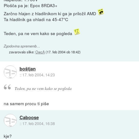
Plošča pa je: Epox 8RDA3+
Zarčno hlajen z hladilnikom ki ga je priložil AMD
Ta hladilnik ga ohladi na 45-47°C
Teden, pa ne vem kako se pogleda
Zgodovina sprememb…
zavarovalo slike:
OwcA
(
17. feb 2004 ob 18:42
)
boštjan
::
17. feb 2004, 14:23
Teden, pa ne vem kako se pogleda
na samem procu ti piše
Caboose
::
17. feb 2004, 16:38
kje?