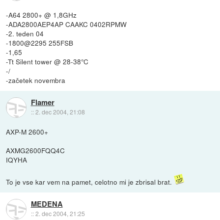
-A64 2800+ @ 1,8GHz
-ADA2800AEP4AP CAAKC 0402RPMW
-2. teden 04
-1800@2295 255FSB
-1,65
-Tt Silent tower @ 28-38°C
-/
-začetek novembra
Flamer
::
2. dec 2004, 21:08
AXP-M 2600+
AXMG2600FQQ4C
IQYHA
To je vse kar vem na pamet, celotno mi je zbrisal brat.
MEDENA
::
2. dec 2004, 21:25