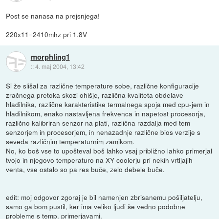
Post se nanasa na prejsnjega!
220x11=2410mhz pri 1.8V
morphling1
::
4. maj 2004, 13:42
Si že slišal za različne temperature sobe, različne konfiguracije
zračnega pretoka skozi ohišje, različna kvaliteta obdelave
hladilnika, različne karakteristike termalnega spoja med cpu-jem in
hladilnikom, enako nastavljena frekvenca in napetost procesorja,
različno kalibriran senzor na plati, različna razdalja med tem
senzorjem in procesorjem, in nenazadnje različne bios verzije s
seveda različnim temperaturnim zamikom.
No, ko boš vse to upošteval boš lahko vsaj približno lahko primerjal
tvojo in njegovo temperaturo na XY coolerju pri nekih vrtljajih
venta, vse ostalo so pa res buče, zelo debele buče.
edit: moj odgovor zgoraj je bil namenjen zbrisanemu pošiljatelju,
samo ga bom pustil, ker ima veliko ljudi še vedno podobne
probleme s temp. primerjavami.