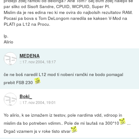
pridejo zdej ramcki od delonga? Ane Tom? Sej b0m zdej nalepil se
par slikc od Sisoft Sandre, CPUID, WCPUID, Super PI.
Mislim da je res edina rec ki me ovira do najbolsih rezultatov RAM.
Pocasi pa bova s Tom DeLongom naredila se kaksen V-Mod na
PLATI pa L12 na Procu.
lp.
Alirio
MEDENA
::
17. nov 2004, 18:17
če ne boš naredil L12 mod ti nobeni ramčki ne bodo pomagal
prebit FSB 230
Boki_
::
17. nov 2004, 19:01
Yo alirio, k se izmažem iz testov, pole nardima vdd, vdroop in
mislim da bo potreben vdimm.. Pole de mi laufaš na 300*10
...
Drgač vzamem js v roke tisto stvar