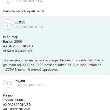
::
27. feb 2004, 11:45
Bartone se odklepati ne da.
JIM22
::
5. mar 2004, 20:13
In še moj:
Barton 2500+
AXDA 2500 DKV4D
AQXFA 0334RPMX
Jaz se ne spoznam na te steppinge. Procesor ni zaklenjen. Sedaj
ga imam od 2200 do 2300 odvisno kakšni FSB je. Nap. imam pa
1,775V Nisem nič preveč sprobavo.
kajzer
::
10. mar 2004, 18:10
Pa moj:
TbredB 2600+
AXDA2600DKV3D
AIUHB0313RPIW