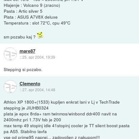
Hlajenje : Volcano 9 (zracno)
Pasta : Artic silver 5
Plata : ASUS A7V8X deluxe
Temperatura : slot 72°C, cpu 49°C
sm pozabu kaj ?
mare87
::
25. apr 2004, 19:39
Stepping si pozabo.
Clemento
::
27. apr 2004, 14:48
Athlon XP 1800+(1533) kupljen enkrat lani v Lj v TechTrade
stepping je JIUHB0324
plata je epox 8rda+ ram twinmos/winbond ddr400 navit na
2400mhz pri 1.73V fsb je 200
max temp 49 stopinj idle 41stopinj cooler je TT silent boost pasta
pa AS5. Stabilno lavfa
vse od prime95 naprej... zadovoljen z nakupom!!!