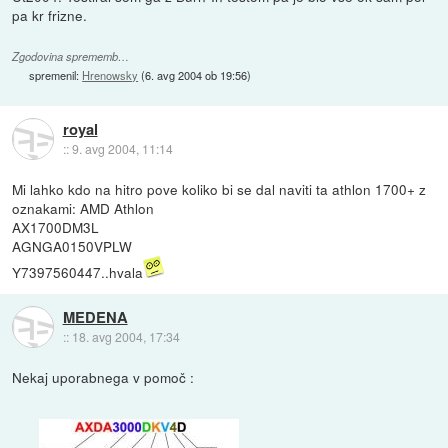
pa kr frizne.
Zgodovina sprememb…
spremenil:
Hrenowsky
(
6. avg 2004 ob 19:56
)
royal
::
9. avg 2004, 11:14
Mi lahko kdo na hitro pove koliko bi se dal naviti ta athlon 1700+ z
oznakami: AMD Athlon
AX1700DM3L
AGNGA0150VPLW
Y7397560447..hvala
MEDENA
::
18. avg 2004, 17:34
Nekaj uporabnega v pomoč :