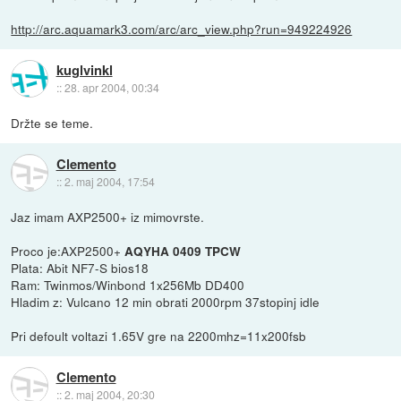
http://arc.aquamark3.com/arc/arc_view.php?run=949224926
kuglvinkl
::
28. apr 2004, 00:34
Držte se teme.
Clemento
::
2. maj 2004, 17:54
Jaz imam AXP2500+ iz mimovrste.
Proco je:AXP2500+
AQYHA 0409 TPCW
Plata: Abit NF7-S bios18
Ram: Twinmos/Winbond 1x256Mb DD400
Hladim z: Vulcano 12 min obrati 2000rpm 37stopinj idle
Pri defoult voltazi 1.65V gre na 2200mhz=11x200fsb
Clemento
::
2. maj 2004, 20:30