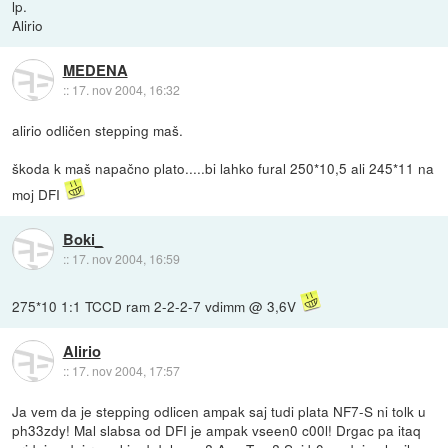
lp.
Alirio
MEDENA
::
17. nov 2004, 16:32
alirio odličen stepping maš.
škoda k maš napačno plato.....bi lahko fural 250*10,5 ali 245*11 na
moj DFI
Boki_
::
17. nov 2004, 16:59
275*10 1:1 TCCD ram 2-2-2-7 vdimm @ 3,6V
Alirio
::
17. nov 2004, 17:57
Ja vem da je stepping odlicen ampak saj tudi plata NF7-S ni tolk u
ph33zdy! Mal slabsa od DFI je ampak vseen0 c00l! Drgac pa itaq