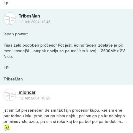
Lp
TribesMan
::
2. feb 2004, 13:45
japan power:
Imaš zelo podoben procesor kot jest, edino teden izdelave je pri
meni kasnejši... ampak navija se pa moj isto k tvoj... 2600MHz 2V...
Nice.
LP
TribesMan
mloncar
::
2. feb 2004, 16:20
jst sm tut presenečen de sm tak fajn procesor kupu, ker sm ene
par tednou isku proc, pa ga nism najdu, pol sm ga pa kr na slepo
pr mimovrste uzeu, pa sm si reku kaj bo pa bo! pol pa to dobim.. ..