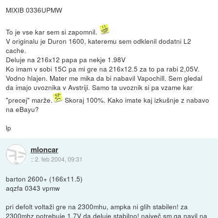
MIXIB 0336UPMW
To je vse kar sem si zapomnil.
V originalu je Duron 1600, kateremu sem odklenil dodatni L2
cache.
Deluje na 216x12 papa pa nekje 1.98V
Ko imam v sobi 15C pa mi gre na 216x12.5 za to pa rabi 2,05V.
Vodno hlajen. Mater me mika da bi nabavil Vapochill. Sem gledal
da imajo uvoznika v Avstriji. Samo ta uvoznik si pa vzame kar
"precej" marže.
Skoraj 100%. Kako imate kaj izkušnje z nabavo
na eBayu?
lp
mloncar
::
2. feb 2004, 09:31
barton 2600+ (166x11.5)
aqzfa 0343 vpmw
pri defolt voltaži gre na 2300mhu, ampka ni glih stabilen! za
2300mhz potrebuje 1.7V da deluje stabilno! največ sm ga navil na