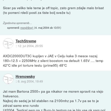
Sicer pa veliko tele teme je off topic, zato grem zdajle malo brisat
(to pomeni rdeči posti za tiste bolj sveže tu)
Zgodovina sprememb…
spremenil:
morphling1
(
4. maj 2004 ob 13:51
)
TechStreme
::
12. jul 2004, 20:55
AXDC2000DUT3C kupljen v JAE v Celju kake 3 mesce nazaj
180×12.5 = 2250MHz z silent boostom na default 1.65V .... temp
42°C idle pri torture testu (prime95) 48°C
Hrenowsky
::
6. avg 2004, 19:49
Jst mam Bartona 2500+ pa ga nikakor ne morem spravit na visjo
frekvenco.
Najboj do sedaj je bil stabilen na 2100mhz pa 1.7v pa se to je
zdrzal samo eno rundo
Ut2004. Testiral sem ga z Burn-In testom pa je blo vse ok sam pol