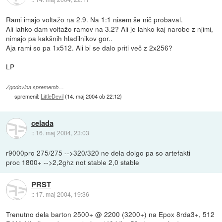
Rami imajo voltažo na 2.9. Na 1:1 nisem še nič probaval.
Ali lahko dam voltažo ramov na 3.2? Ali je lahko kaj narobe z njimi,
nimajo pa kakšnih hladilnikov gor..
Aja rami so pa 1x512. Ali bi se dalo priti več z 2x256?
LP
Zgodovina sprememb…
spremenil:
LittleDevil
(
14. maj 2004 ob 22:12
)
celada
::
16. maj 2004, 23:03
r9000pro 275/275 -->320/320 ne dela dolgo pa so artefakti
proc 1800+ -->2,2ghz not stable 2,0 stable
PRST
::
17. maj 2004, 19:36
Trenutno dela barton 2500+ @ 2200 (3200+) na Epox 8rda3+, 512