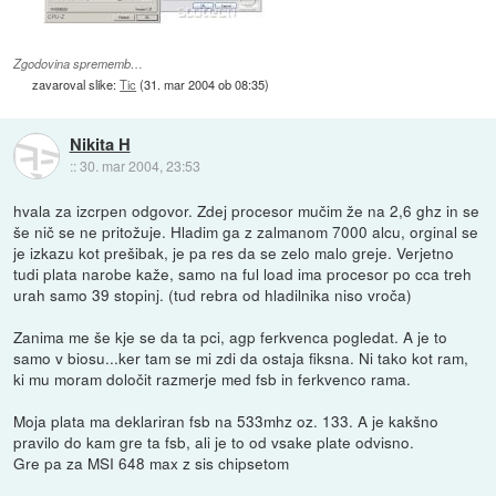
Zgodovina sprememb…
zavaroval slike:
Tic
(
31. mar 2004 ob 08:35
)
Nikita H
::
30. mar 2004, 23:53
hvala za izcrpen odgovor. Zdej procesor mučim že na 2,6 ghz in se
še nič se ne pritožuje. Hladim ga z zalmanom 7000 alcu, orginal se
je izkazu kot prešibak, je pa res da se zelo malo greje. Verjetno
tudi plata narobe kaže, samo na ful load ima procesor po cca treh
urah samo 39 stopinj. (tud rebra od hladilnika niso vroča)
Zanima me še kje se da ta pci, agp ferkvenca pogledat. A je to
samo v biosu...ker tam se mi zdi da ostaja fiksna. Ni tako kot ram,
ki mu moram določit razmerje med fsb in ferkvenco rama.
Moja plata ma deklariran fsb na 533mhz oz. 133. A je kakšno
pravilo do kam gre ta fsb, ali je to od vsake plate odvisno.
Gre pa za MSI 648 max z sis chipsetom