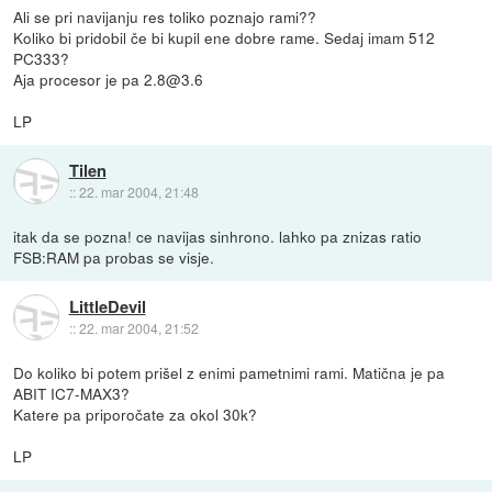
Ali se pri navijanju res toliko poznajo rami??
Koliko bi pridobil če bi kupil ene dobre rame. Sedaj imam 512
PC333?
Aja procesor je pa 2.8@3.6
LP
Tilen
::
22. mar 2004, 21:48
itak da se pozna! ce navijas sinhrono. lahko pa znizas ratio
FSB:RAM pa probas se visje.
LittleDevil
::
22. mar 2004, 21:52
Do koliko bi potem prišel z enimi pametnimi rami. Matična je pa
ABIT IC7-MAX3?
Katere pa priporočate za okol 30k?
LP