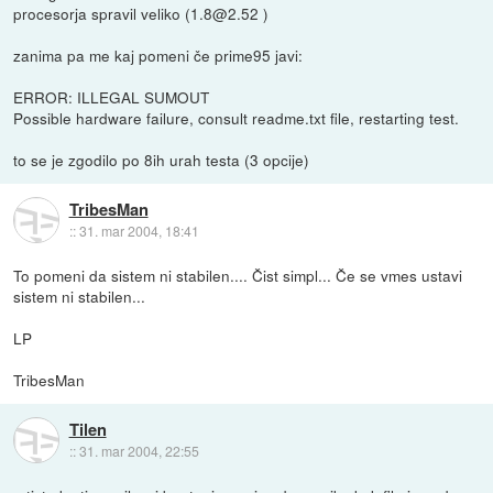
procesorja spravil veliko (1.8@2.52 )
zanima pa me kaj pomeni če prime95 javi:
ERROR: ILLEGAL SUMOUT
Possible hardware failure, consult readme.txt file, restarting test.
to se je zgodilo po 8ih urah testa (3 opcije)
TribesMan
::
31. mar 2004, 18:41
To pomeni da sistem ni stabilen.... Čist simpl... Če se vmes ustavi
sistem ni stabilen...
LP
TribesMan
Tilen
::
31. mar 2004, 22:55