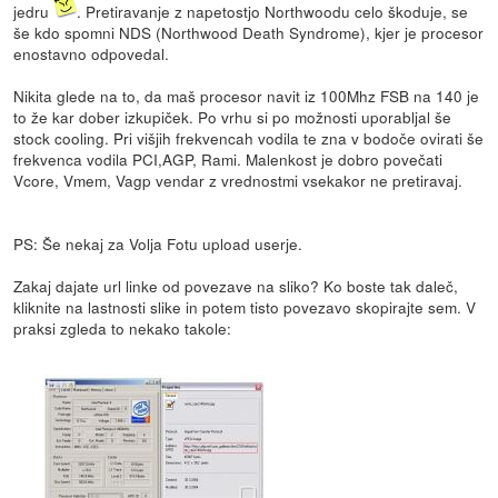
jedru
. Pretiravanje z napetostjo Northwoodu celo škoduje, se
še kdo spomni NDS (Northwood Death Syndrome), kjer je procesor
enostavno odpovedal.
Nikita glede na to, da maš procesor navit iz 100Mhz FSB na 140 je
to že kar dober izkupiček. Po vrhu si po možnosti uporabljal še
stock cooling. Pri višjih frekvencah vodila te zna v bodoče ovirati še
frekvenca vodila PCI,AGP, Rami. Malenkost je dobro povečati
Vcore, Vmem, Vagp vendar z vrednostmi vsekakor ne pretiravaj.
PS: Še nekaj za Volja Fotu upload userje.
Zakaj dajate url linke od povezave na sliko? Ko boste tak daleč,
kliknite na lastnosti slike in potem tisto povezavo skopirajte sem. V
praksi zgleda to nekako takole: