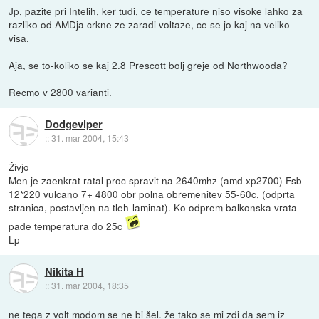
Jp, pazite pri Intelih, ker tudi, ce temperature niso visoke lahko za
razliko od AMDja crkne ze zaradi voltaze, ce se jo kaj na veliko
visa.
Aja, se to-koliko se kaj 2.8 Prescott bolj greje od Northwooda?
Recmo v 2800 varianti.
Dodgeviper
::
31. mar 2004, 15:43
Živjo
Men je zaenkrat ratal proc spravit na 2640mhz (amd xp2700) Fsb
12*220 vulcano 7+ 4800 obr polna obremenitev 55-60c, (odprta
stranica, postavljen na tleh-laminat). Ko odprem balkonska vrata
pade temperatura do 25c
Lp
Nikita H
::
31. mar 2004, 18:35
ne tega z volt modom se ne bi šel. že tako se mi zdi da sem iz