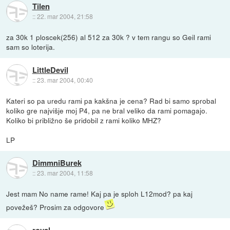
Tilen
::
22. mar 2004, 21:58
za 30k 1 ploscek(256) al 512 za 30k ? v tem rangu so Geil rami
sam so loterija.
LittleDevil
::
23. mar 2004, 00:40
Kateri so pa uredu rami pa kakšna je cena? Rad bi samo sprobal
koliko gre najvišje moj P4, pa ne bral veliko da rami pomagajo.
Koliko bi približno še pridobil z rami koliko MHZ?
LP
DimmniBurek
::
23. mar 2004, 11:58
Jest mam No name rame! Kaj pa je sploh L12mod? pa kaj
povežeš? Prosim za odgovore