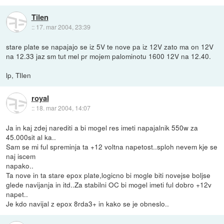
Tilen
::
17. mar 2004, 23:39
stare plate se napajajo se iz 5V te nove pa iz 12V zato ma on 12V
na 12.33 jaz sm tut mel pr mojem palominotu 1600 12V na 12.40.
lp, TIlen
royal
::
18. mar 2004, 14:07
Ja in kaj zdej narediti a bi mogel res imeti napajalnik 550w za
45.000sit al ka..
Sam se mi ful spreminja ta +12 voltna napetost..sploh nevem kje se
naj iscem
napako..
Ta nove in ta stare epox plate,logicno bi mogle biti novejse boljse
glede navijanja in itd..Za stabilni OC bi mogel imeti ful dobro +12v
napet..
Je kdo navijal z epox 8rda3+ in kako se je obneslo..