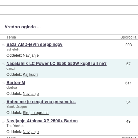
Vredno ogleda ...
Tema
Sporočila
»
Baza AMD-jevih steppingov
203
asPeteR
Oddelek:
Navijanje
»
Napajalnik LC Power LC 6550 550W kupiti ali ne?
57
ganzi
Oddelek:
Kaj kupiti
»
Barton-M
611
cbelica
Oddelek:
Navijanje
»
Antec me je negativno presenetu..
54
Black Dragon
Oddelek:
Strojna oprema
»
Navijanje Athlona XP 2500+ Barton
49
The Yankee
Oddelek:
Navijanje
Tema
Sporočila