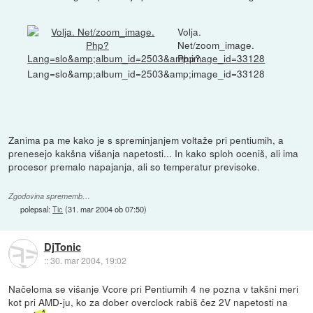
Volja.
Net/zoom_image.
Php?
Lang=slo&amp;album_id=2503&amp;image_id=33128
Zanima pa me kako je s spreminjanjem voltaže pri pentiumih, a
prenesejo kakšna višanja napetosti... In kako sploh oceniš, ali ima
procesor premalo napajanja, ali so temperatur previsoke.
Zgodovina sprememb…
polepsal:
Tic
(
31. mar 2004 ob 07:50
)
DjTonic
::
30. mar 2004, 19:02
Načeloma se višanje Vcore pri Pentiumih 4 ne pozna v takšni meri
kot pri AMD-ju, ko za dober overclock rabiš čez 2V napetosti na