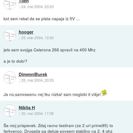
Tilen
::
24. mar 2004, 23:20
kot sem rekel da se plata napaja iz 5V ...
hooger
::
25. mar 2004, 13:30
jets sem svojga Celerona 266 spravil na 400 Mhz
a je to dobr?
DimmniBurek
::
25. mar 2004, 20:25
Ja no,samvseenu nej tku nizka! sam moglobi it višje!
Nikita H
::
30. mar 2004, 17:38
Še moj prispevek. Zdaj ravno testiram (ze 2 uri prime95) to
ferkvenco. Drugače pa deluje povsem stabilno na 2. 4 ghz