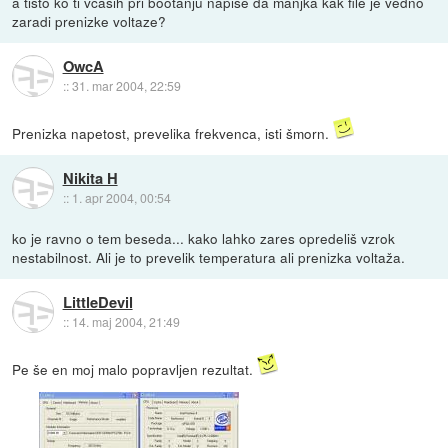
a tisto ko ti vcasih pri bootanju napise da manjka kak file je vedno
zaradi prenizke voltaze?
OwcA
::
31. mar 2004, 22:59
Prenizka napetost, prevelika frekvenca, isti šmorn.
Nikita H
::
1. apr 2004, 00:54
ko je ravno o tem beseda... kako lahko zares opredeliš vzrok
nestabilnost. Ali je to prevelik temperatura ali prenizka voltaža.
LittleDevil
::
14. maj 2004, 21:49
Pe še en moj malo popravljen rezultat.