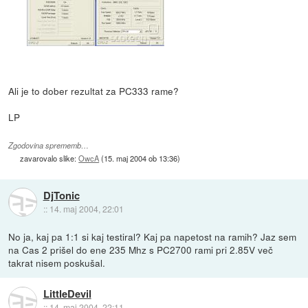
Ali je to dober rezultat za PC333 rame?
LP
Zgodovina sprememb…
zavarovalo slike:
OwcA
(
15. maj 2004 ob 13:36
)
DjTonic
::
14. maj 2004, 22:01
No ja, kaj pa 1:1 si kaj testiral? Kaj pa napetost na ramih? Jaz sem
na Cas 2 prišel do ene 235 Mhz s PC2700 rami pri 2.85V več
takrat nisem poskušal.
LittleDevil
::
14. maj 2004, 22:11