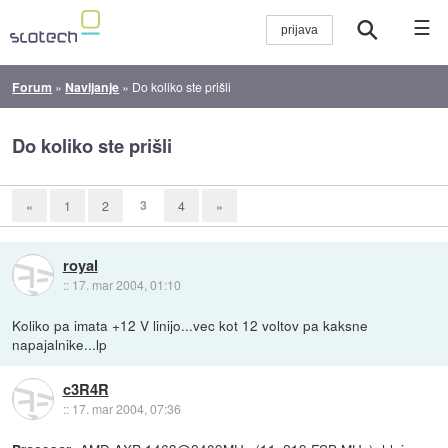
☰
Forum
»
Navijanje
»
Do koliko ste prišli
Do koliko ste prišli
3
«
1
2
4
»
royal
::
17. mar 2004, 01:10
Koliko pa imata +12 V linijo...vec kot 12 voltov pa kaksne
napajalnike...lp
c3R4R
::
17. mar 2004, 07:36