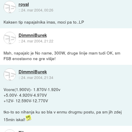
royal
::
24. mar 2004, 00:26
Kaksen tip napajalnika imas, moci pa to..LP
DimmniBurek
::
24. mar 2004, 21:22
Mah, napajalc je No name, 300W, druge linije mam tudi OK, sm
FSB enostavno ne gre višje!
DimmniBurek
::
24. mar 2004, 21:34
Vcore(1.900V)- 1.870V-1.920v
+5.00V- 4.920V-4.970V
+12V- 12.590V-12.770V
tko-to so nihanja ku so bla v enmu drugmu postu, pa sm jih zdej
15min iskal!