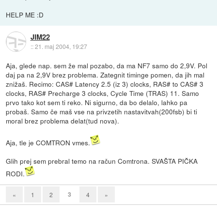
HELP ME :D
JIM22
::
21. maj 2004, 19:27
Aja, glede nap. sem že mal pozabo, da ma NF7 samo do 2,9V. Pol
daj pa na 2,9V brez problema. Zategnit timinge pomen, da jih mal
znižaš. Recimo: CAS# Latency 2.5 (iz 3) clocks, RAS# to CAS# 3
clocks, RAS# Precharge 3 clocks, Cycle Time (TRAS) 11. Samo
prvo tako kot sem ti reko. Ni sigurno, da bo delalo, lahko pa
probaš. Samo če maš vse na privzetih nastavitvah(200fsb) bi ti
moral brez problema delat(tud nova).
Aja, tle je COMTRON vmes.
Glih prej sem prebral temo na račun Comtrona. SVAŠTA PIČKA
RODI.
3
«
1
2
4
»