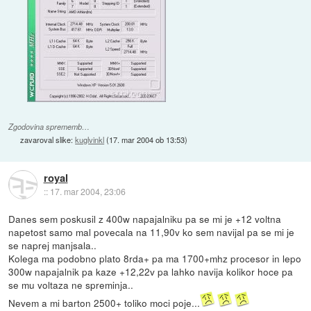
Zgodovina sprememb…
zavaroval slike:
kuglvinkl
(
17. mar 2004 ob 13:53
)
royal
::
17. mar 2004, 23:06
Danes sem poskusil z 400w napajalniku pa se mi je +12 voltna
napetost samo mal povecala na 11,90v ko sem navijal pa se mi je
se naprej manjsala..
Kolega ma podobno plato 8rda+ pa ma 1700+mhz procesor in lepo
300w napajalnik pa kaze +12,22v pa lahko navija kolikor hoce pa
se mu voltaza ne spreminja..
Nevem a mi barton 2500+ toliko moci poje...