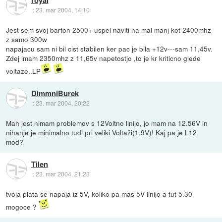
royal
::
23. mar 2004, 14:10
Jest sem svoj barton 2500+ uspel naviti na mal manj kot 2400mhz
z samo 300w
napajacu sam ni bil cist stabilen ker pac je bila +12v---sam 11,45v.
Zdej imam 2350mhz z 11,65v napetostjo ,to je kr kriticno glede
voltaze..LP
DimmniBurek
::
23. mar 2004, 20:22
Mah jest nimam problemov s 12Voltno linijo, jo mam na 12.56V in
nihanje je minimalno tudi pri veliki Voltaži(1.9V)! Kaj pa je L12
mod?
Tilen
::
23. mar 2004, 21:23
tvoja plata se napaja iz 5V, koliko pa mas 5V linijo a tut 5.30
mogoce ?