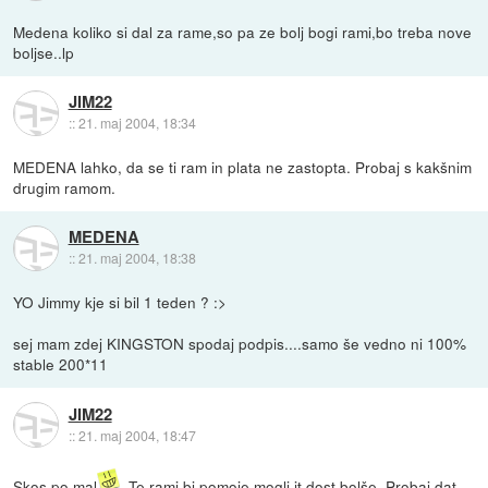
Medena koliko si dal za rame,so pa ze bolj bogi rami,bo treba nove
boljse..lp
JIM22
::
21. maj 2004, 18:34
MEDENA lahko, da se ti ram in plata ne zastopta. Probaj s kakšnim
drugim ramom.
MEDENA
::
21. maj 2004, 18:38
YO Jimmy kje si bil 1 teden ? :>
sej mam zdej KINGSTON spodaj podpis....samo še vedno ni 100%
stable 200*11
JIM22
::
21. maj 2004, 18:47
Skos po mal
. Te rami bi pomoje mogli it dost bolše. Probaj dat