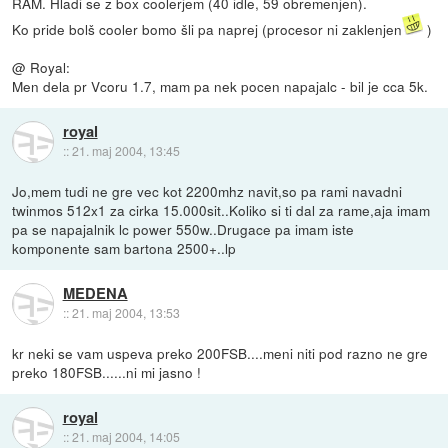
RAM. Hladi se z box coolerjem (40 idle, 59 obremenjen).
Ko pride bolš cooler bomo šli pa naprej (procesor ni zaklenjen
)
@ Royal:
Men dela pr Vcoru 1.7, mam pa nek pocen napajalc - bil je cca 5k.
royal
::
21. maj 2004, 13:45
Jo,mem tudi ne gre vec kot 2200mhz navit,so pa rami navadni
twinmos 512x1 za cirka 15.000sit..Koliko si ti dal za rame,aja imam
pa se napajalnik lc power 550w..Drugace pa imam iste
komponente sam bartona 2500+..lp
MEDENA
::
21. maj 2004, 13:53
kr neki se vam uspeva preko 200FSB....meni niti pod razno ne gre
preko 180FSB......ni mi jasno !
royal
::
21. maj 2004, 14:05