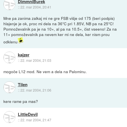
DimmniBurek
::
22. mar 2004, 20:41
Mne pa zanima zalkaj mi ne gre FSB višje od 175 (beri podpis)
hlajenje je ok, proc mi dela na 36°C pri 1.85V, NB pa na 25°C!
Pomnoževalnik pa je na 10×, al pa na 10.5×, čist vseeno! Za na
11× pomnoževalnik pa nevem ker mi ne dela, ker nism prou
odklenu
kajzer
::
22. mar 2004, 21:03
mogoče L12 mod. Ne vem a dela na Palominu.
Tilen
::
22. mar 2004, 21:06
kere rame pa mas?
LittleDevil
::
22. mar 2004, 21:47