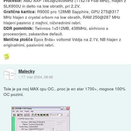
AMD AXP 1463@2409MHz (11x219 FSB MHz), hlajen z
Procesor:
SLK900U in delto na low obratih, pri 2.2V.
R9000 pro 128MB Sapphire, GPU 275@317
Grafična kartica:
MHz hlajen z crystal orbom na low obratih, RAM 250@287 MHz
hlajeni pasivno z majhni, ničvrednimi rebri.
Twinmos 1x512MB, 438MHz, sinhrono s
DDR pomnilnik:
procesorjem, zakasnitve default.
Epox 8rda+ voltomd Vddja na 2.1V, NB hlajen z
Matična plošča
originalnimi, pasivnimi rebri.
Malecky
::
17. mar 2004, 08:46
Tole je pa moj MAX cpu OC...proc je en star 1700+, mogoce 100%
OC pozimi.