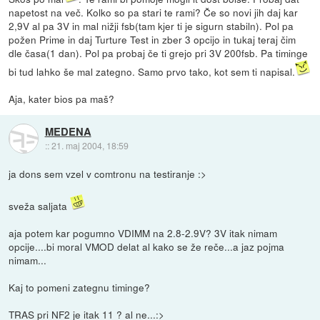
napetost na več. Kolko so pa stari te rami? Če so novi jih daj kar
2,9V al pa 3V in mal nižji fsb(tam kjer ti je sigurn stabiln). Pol pa
požen Prime in daj Turture Test in zber 3 opcijo in tukaj teraj čim
dle časa(1 dan). Pol pa probaj če ti grejo pri 3V 200fsb. Pa timinge
bi tud lahko še mal zategno. Samo prvo tako, kot sem ti napisal.
Aja, kater bios pa maš?
MEDENA
::
21. maj 2004, 18:59
ja dons sem vzel v comtronu na testiranje :>
sveža saljata
aja potem kar pogumno VDIMM na 2.8-2.9V? 3V itak nimam
opcije....bi moral VMOD delat al kako se že reče...a jaz pojma
nimam...
Kaj to pomeni zategnu timinge?
TRAS pri NF2 je itak 11 ? al ne...:>