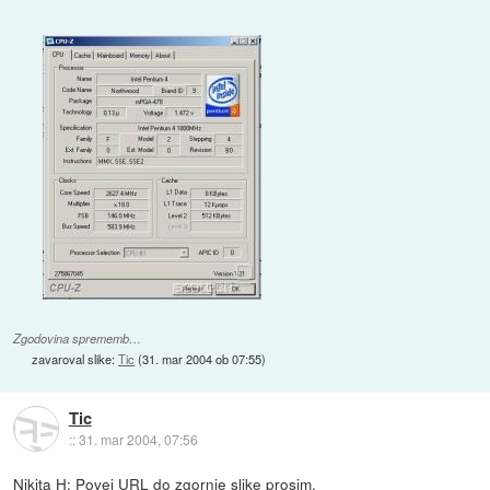
Zgodovina sprememb…
zavaroval slike:
Tic
(
31. mar 2004 ob 07:55
)
Tic
::
31. mar 2004, 07:56
Nikita H: Povej URL do zgornje slike prosim.