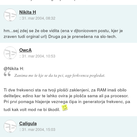
Nikita H
::
31. mar 2004, 08:32
hm...sej zdej se že obe vidita (ena v djtonicovem postu, kjer je
zraven tudi orginal url) Druga pa je prenešena na slo-tech.
OwcA
::
31. mar 2004, 10:53
@Nikita H:
Zanima me še kje se da ta pci, agp ferkvenca pogledat.
Ti dve frekvenci sta na tvoji plošči zaklenjeni, za RAM imaš obilo
deliteljev, edino kar te lahko ovira je plošča sama ali pa procesor.
Pri prvi pomaga hlajenje veznega čipa in generatorja frekvenc, pa
tudi kak volt mod ne bi škodil.
Caligula
::
31. mar 2004, 15:03