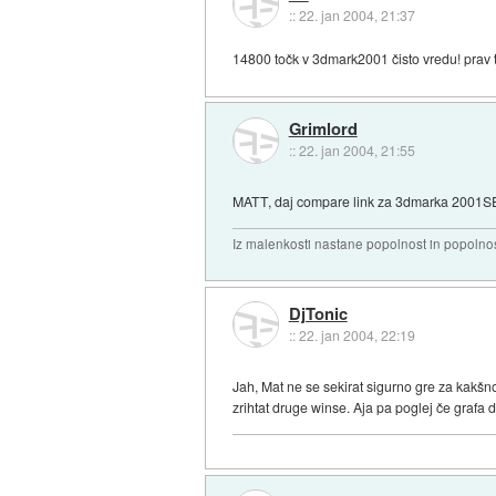
::
22. jan 2004, 21:37
14800 točk v 3dmark2001 čisto vredu! prav 
Grimlord
::
22. jan 2004, 21:55
MATT, daj compare link za 3dmarka 2001S
Iz malenkosti nastane popolnost in popolnos
DjTonic
::
22. jan 2004, 22:19
Jah, Mat ne se sekirat sigurno gre za kakšno
zrihtat druge winse. Aja pa poglej če grafa 