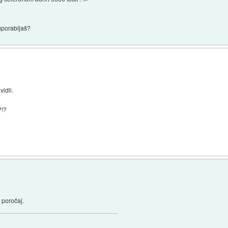
uporabljaš?
idli.
?!?
 poročaj.