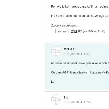
Pomoje je kaj narobe z grafo.Nimam pojma k
the hero prosim nadriš en test na 2x agp da v
Zgodovina sprememb…
spremenil:
M@T
(
22. jan 2004 ob 11:50
)
MrGTO
::
22. jan 2004, 11:58
no sedaj sem naozil nove gonilnike in dobi
Ce dam AGP 8x na disable mi vrze na 4x.K
Lp
Tic
::
22. jan 2004, 15:47