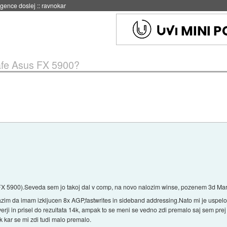
 umetne inteligence
::
danes ob 21:23
afe Asus FX 5900?
FX 5900).Seveda sem jo takoj dal v comp, na novo nalozim winse, pozenem 3d Ma
zim da imam izkljucen 8x AGP,fastwrites in sideband addressing.Nato mi je uspelo 
erji in prisel do rezultata 14k, ampak to se meni se vedno zdi premalo saj sem prej
kar se mi zdi tudi malo premalo.