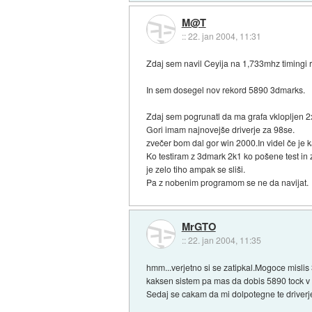
M@T
::
22. jan 2004, 11:31
Zdaj sem navil Ceyija na 1,733mhz timingi r
In sem dosegel nov rekord 5890 3dmarks.
Zdaj sem pogrunatl da ma grafa vklopljen 2x
Gori imam najnovejše driverje za 98se.
zvečer bom dal gor win 2000.In videl če je kaj
Ko testiram z 3dmark 2k1 ko pošene test in z
je zelo tiho ampak se sliši.
Pa z nobenim programom se ne da navijat.
MrGTO
::
22. jan 2004, 11:35
hmm...verjetno si se zatipkal.Mogoce misli
kaksen sistem pa mas da dobis 5890 tock 
Sedaj se cakam da mi dolpotegne te driverj