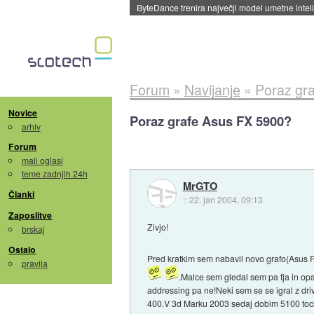
Spletne strani začele streči oglase za agente
Forum
»
Navijanje
»
Poraz gr
Novice
Poraz grafe Asus FX 5900?
arhiv
Forum
mali oglasi
teme zadnjih 24h
MrGTO
Članki
::
22. jan 2004, 09:13
Zaposlitve
Zivjo!
brskaj
Ostalo
Pred kratkim sem nabavil novo grafo(Asus 
pravila
.Malce sem gledal sem pa tja in opa
addressing pa ne!Neki sem se se igral z driv
400.V 3d Marku 2003 sedaj dobim 5100 tock 