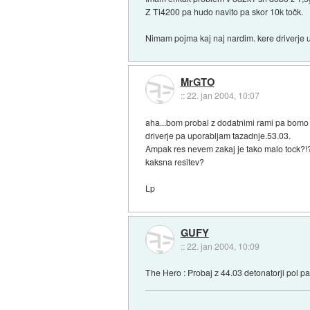
Z Ti4200 pa hudo navito pa skor 10k točk.
Nimam pojma kaj naj nardim. kere driverje 
MrGTO
::
22. jan 2004, 10:07
aha...bom probal z dodatnimi rami pa bomo v
driverje pa uporabljam tazadnje.53.03.
Ampak res nevem zakaj je tako malo tock?!
kaksna resitev?
Lp
GUFY
::
22. jan 2004, 10:09
The Hero : Probaj z 44.03 detonatorji pol pa