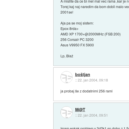
A mislite da ce bi mel mal vec rama ,kar je 
Torej kaj naj naredim da bom dobil malo vec
2001se!
Aja pa se moj sistem:
Epox 8rda+
AMD XP 1700+@2000MHz (FSB 200)
256 Corsair PC 3200
Asus V9950 FX 5900
Lp, Blaž
boštjan
::
22. jan 2004, 09:18
ja probaj še z dodatnimi 256 rami
M@T
::
22. jan 2004, 09:51
Imam enkak problem v 3d2k1 sn dobo z 1,5g