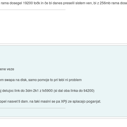
rama dosegel 19200 točk in če bi danes preselil sistem ven, bi z 256mb rama dose
bene veze
stem swapa na disk, samo pomoje to pri tebi ni problem
elujoc link do 3dm 2k1 z fx5900 (si dal oba linka do ti4200)
pel nasvet ti dam. na taki masini se pa XPji ze splacajo poganjat.