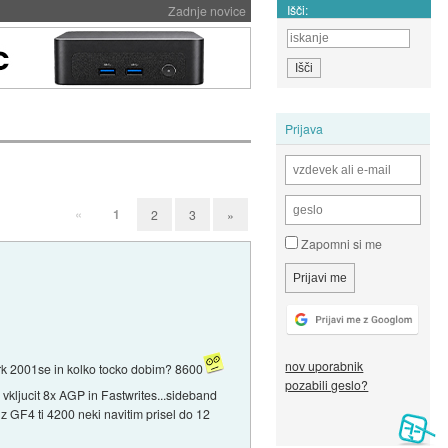
Išči:
Zadnje novice
Prijava
«
1
2
3
»
Zapomni si me
nov uporabnik
rk 2001se in kolko tocko dobim? 8600
pozabili geslo?
vkljucit 8x AGP in Fastwrites...sideband
 z GF4 ti 4200 neki navitim prisel do 12