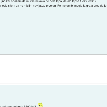
nujno ker opazam da mi vse nekako ne dela lepo, delalo lepse tudi v testih?
 tock, s tem da ne mislim navijat ze prve dni.Po mojem bi mogla ta grafa brez da 
 celeronom borih 5500 točk .