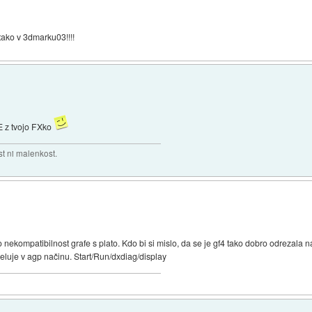
tako v 3dmarku03!!!!
E z tvojo FXko
t ni malenkost.
 nekompatibilnost grafe s plato. Kdo bi si mislo, da se je gf4 tako dobro odrezala n
deluje v agp načinu. Start/Run/dxdiag/display