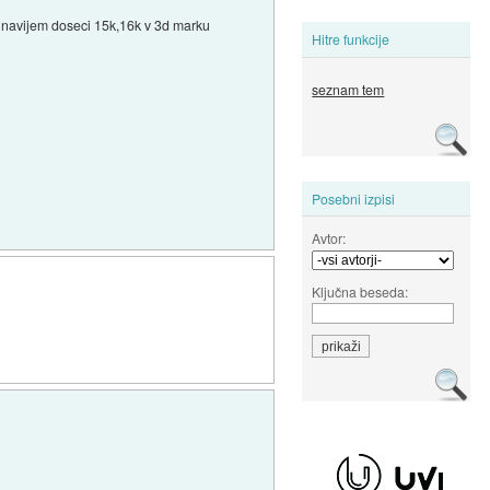
jo navijem doseci 15k,16k v 3d marku
Hitre funkcije
seznam tem
Posebni izpisi
Avtor:
Ključna beseda: