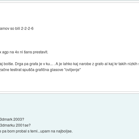
amov so bili 2-2-2-6
 agp na 4x ni šans prestavit.
 bolše. Drga pa grafa je v ku... . A je lahko kaj narobe z grafo al kaj kr takih nizkih
ačne testirat spušča grafična glasove "cviljenje"
s 3dmark 2003?
v 3dmarku 2001se?
e pa bom probal s temi...upam na najboljse.