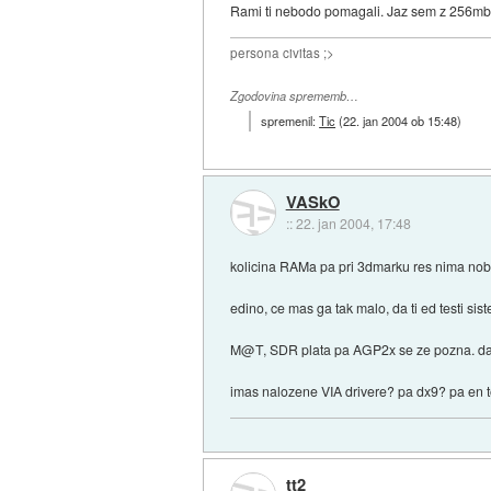
Rami ti nebodo pomagali. Jaz sem z 256mb 
persona civitas ;>
Zgodovina sprememb…
spremenil:
Tic
(
22. jan 2004 ob 15:48
)
VASkO
::
22. jan 2004, 17:48
kolicina RAMa pa pri 3dmarku res nima no
edino, ce mas ga tak malo, da ti ed testi si
M@T, SDR plata pa AGP2x se ze pozna. daj d
imas nalozene VIA drivere? pa dx9? pa en to
tt2