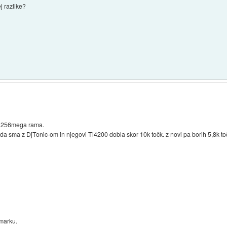
ej razlike?
a 256mega rama.
 da sma z DjTonic-om in njegovi Ti4200 dobla skor 10k točk. z novi pa borih 5,8k to
dmarku.