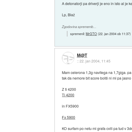
A detonatorji pa driverji je eno in isto al je k
Lp, Blaž
Zgodovina sprememb…
spremenil:
MrGTO
(
22. jan 2004 ob 11:37
)
M@T
::
22. jan 2004, 11:45
Mam celerona 1,3g navitega na 1,7giga. p
tak da nemore bit score bolši ni mi pa jasno
Z ti 4200
Ti 4200
in FX5900
Fx 5900
KO surfam po netu mi grafa cvili pa tud v 3