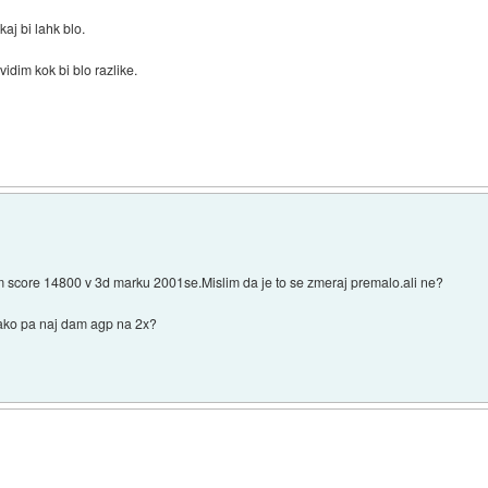
aj bi lahk blo.
idim kok bi blo razlike.
m score 14800 v 3d marku 2001se.Mislim da je to se zmeraj premalo.ali ne?
ako pa naj dam agp na 2x?